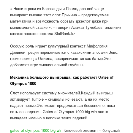
« Наши игроки из Караганды и Павлодара всё чаще
выбирают именно этот слот.Причина – предсказуемая
математика и возможность сорвать джекпот даже при
минимальной ставке », – говорит Азамат Тулебаев, аналитик
казахстанского портала SlotRank.kz.
Особую роль играет культурный контекст.Мифология
Древней Греции перекликается с казахскими эпосами.Зевс,
громовержец с Олимпа, воспринимается как батыр.Это
добавляет игре эмоциональной глубины.
Механика большого выигрыша: как работает Gates of
Olympus 1000
Слот использует систему множителей.Каждый выигрыш
активирует Tumble – символы исчезают, а на их место
падают новые.Это может продолжаться бесконечно, пока
есть совпадения. Gates of Olympus 1000 big win часто
выпадает именно в цепочке таких падений.
gates of olympus 1000 big win
Ключевой элемент – бонусный