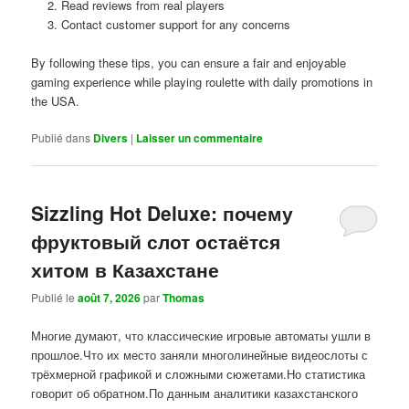
Read reviews from real players
Contact customer support for any concerns
By following these tips, you can ensure a fair and enjoyable
gaming experience while playing roulette with daily promotions in
the USA.
Publié dans
Divers
|
Laisser un commentaire
Sizzling Hot Deluxe: почему
фруктовый слот остаётся
хитом в Казахстане
Publié le
août 7, 2026
par
Thomas
Многие думают, что классические игровые автоматы ушли в
прошлое.Что их место заняли многолинейные видеослоты с
трёхмерной графикой и сложными сюжетами.Но статистика
говорит об обратном.По данным аналитики казахстанского