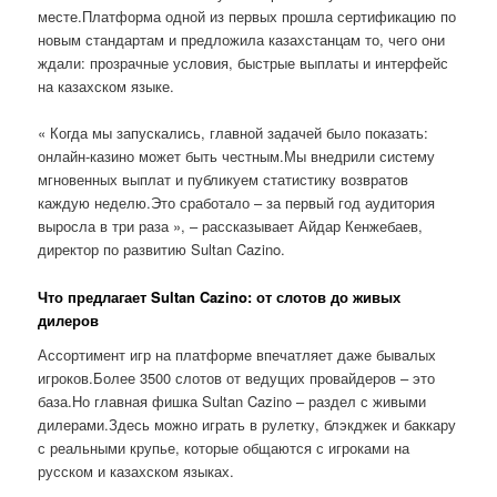
месте.Платформа одной из первых прошла сертификацию по
новым стандартам и предложила казахстанцам то, чего они
ждали: прозрачные условия, быстрые выплаты и интерфейс
на казахском языке.
« Когда мы запускались, главной задачей было показать:
онлайн-казино может быть честным.Мы внедрили систему
мгновенных выплат и публикуем статистику возвратов
каждую неделю.Это сработало – за первый год аудитория
выросла в три раза », – рассказывает Айдар Кенжебаев,
директор по развитию Sultan Cazino.
Что предлагает Sultan Cazino: от слотов до живых
дилеров
Ассортимент игр на платформе впечатляет даже бывалых
игроков.Более 3500 слотов от ведущих провайдеров – это
база.Но главная фишка Sultan Cazino – раздел с живыми
дилерами.Здесь можно играть в рулетку, блэкджек и баккару
с реальными крупье, которые общаются с игроками на
русском и казахском языках.