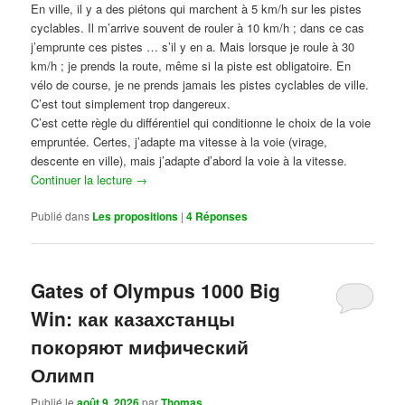
En ville, il y a des piétons qui marchent à 5 km/h sur les pistes
cyclables. Il m’arrive souvent de rouler à 10 km/h ; dans ce cas
j’emprunte ces pistes … s’il y en a. Mais lorsque je roule à 30
km/h ; je prends la route, même si la piste est obligatoire. En
vélo de course, je ne prends jamais les pistes cyclables de ville.
C’est tout simplement trop dangereux.
C’est cette règle du différentiel qui conditionne le choix de la voie
empruntée. Certes, j’adapte ma vitesse à la voie (virage,
descente en ville), mais j’adapte d’abord la voie à la vitesse.
Continuer la lecture
→
Publié dans
Les propositions
|
4
Réponses
Gates of Olympus 1000 Big
Win: как казахстанцы
покоряют мифический
Олимп
Publié le
août 9, 2026
par
Thomas