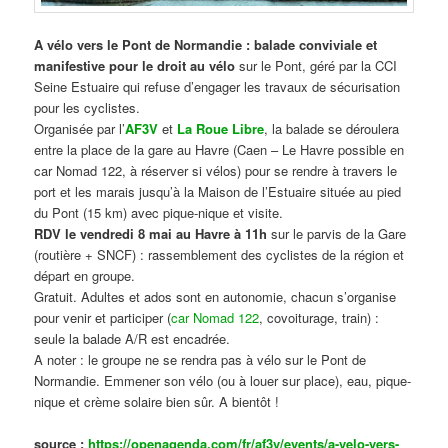
A vélo vers le Pont de Normandie : balade conviviale et
manifestive
pour le droit au vélo
sur le Pont, géré par la CCI
Seine Estuaire qui refuse d’engager les travaux de sécurisation
pour les cyclistes.
Organisée par l’
AF3V
et
La Roue Libre
, la balade se déroulera
entre la place de la gare au Havre (Caen – Le Havre possible en
car Nomad 122, à réserver si vélos) pour se rendre à travers le
port et les marais jusqu’à la Maison de l’Estuaire située au pied
du Pont (15 km) avec pique-nique et visite.
RDV le vendredi 8 mai au Havre à 11h
sur le parvis de la Gare
(routière + SNCF) : rassemblement des cyclistes de la région et
départ en groupe.
Gratuit. Adultes et ados sont en autonomie, chacun s’organise
pour venir et participer (
car Nomad 122
, covoiturage, train) :
seule la balade A/R est encadrée.
A noter : le groupe ne se rendra pas à vélo sur le Pont de
Normandie. Emmener son vélo (ou à louer sur place), eau, pique-
nique et crème solaire bien sûr. A bientôt !
source :
https://openagenda.com/fr/af3v/events/a-velo-vers-