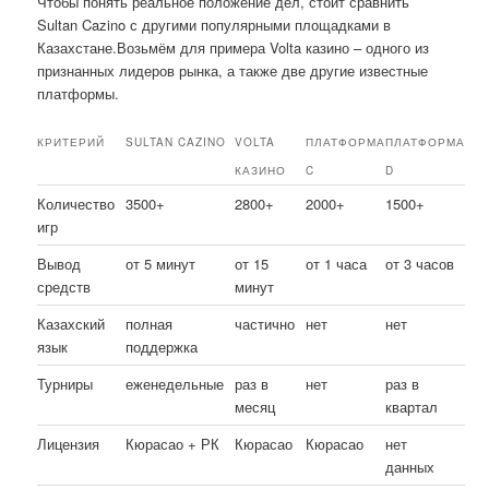
Чтобы понять реальное положение дел, стоит сравнить
Sultan Cazino с другими популярными площадками в
Казахстане.Возьмём для примера Volta казино – одного из
признанных лидеров рынка, а также две другие известные
платформы.
КРИТЕРИЙ
SULTAN CAZINO
VOLTA
ПЛАТФОРМА
ПЛАТФОРМА
КАЗИНО
C
D
Количество
3500+
2800+
2000+
1500+
игр
Вывод
от 5 минут
от 15
от 1 часа
от 3 часов
средств
минут
Казахский
полная
частично
нет
нет
язык
поддержка
Турниры
еженедельные
раз в
нет
раз в
месяц
квартал
Лицензия
Кюрасао + РК
Кюрасао
Кюрасао
нет
данных