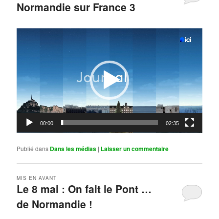
Normandie sur France 3
Publié le
mai 11, 2026
par
Steph
Lecteur
vidéo
00:00
02:35
Publié dans
Dans les médias
|
Laisser un commentaire
MIS EN AVANT
Le 8 mai : On fait le Pont …
de Normandie !