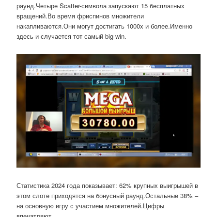
раунд.Четыре Scatter-символа запускают 15 бесплатных
вращений.Во время фриспинов множители
накапливаются.Они могут достигать 1000x и более.Именно
здесь и случается тот самый big win.
Статистика 2024 года показывает: 62% крупных выигрышей в
этом слоте приходятся на бонусный раунд.Остальные 38% –
на основную игру с участием множителей.Цифры
впечатляют.