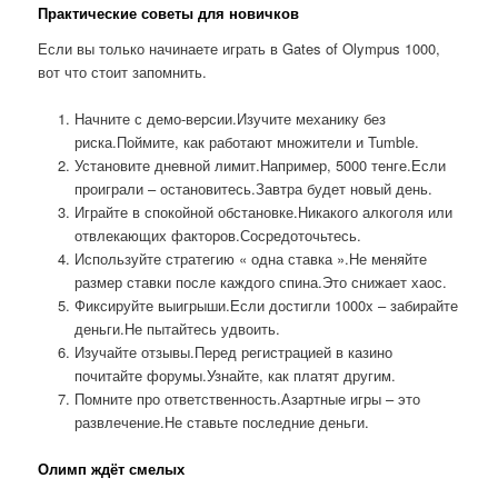
Практические советы для новичков
Если вы только начинаете играть в Gates of Olympus 1000,
вот что стоит запомнить.
Начните с демо-версии.Изучите механику без
риска.Поймите, как работают множители и Tumble.
Установите дневной лимит.Например, 5000 тенге.Если
проиграли – остановитесь.Завтра будет новый день.
Играйте в спокойной обстановке.Никакого алкоголя или
отвлекающих факторов.Сосредоточьтесь.
Используйте стратегию « одна ставка ».Не меняйте
размер ставки после каждого спина.Это снижает хаос.
Фиксируйте выигрыши.Если достигли 1000x – забирайте
деньги.Не пытайтесь удвоить.
Изучайте отзывы.Перед регистрацией в казино
почитайте форумы.Узнайте, как платят другим.
Помните про ответственность.Азартные игры – это
развлечение.Не ставьте последние деньги.
Олимп ждёт смелых