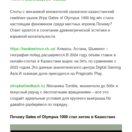
Слоты с механикой множителей захватили казахстанский
гемблинг-рынок.Игра Gates of Olympus 1000 big win стала
настоящим феноменом среди местных игроков.Почему?
Ответ кроется в сочетании древнегреческой эстетики и
взрывной волатильности.
https://barabashovo.ck.ua/
Алматы, Астана, Шымкент –
география побед расширяется.В 2024 году объём ставок в
онлайн-слотах в Казахстане вырос на 34% по сравнению с
2023 годом.Это данные аналитического центра Digital Gaming
Asia.И львиная доля приходится на Pragmatic Play.
olimpbetfeedback.kz
Механика Tumble, множители до 500x и
бонусный раунд с бесплатными вращениями – всё это
создаёт идеальные условия для крупного выигрыша.Но
давайте разберёмся по порядку.
Почему Gates of Olympus 1000 стал хитом в Казахстане