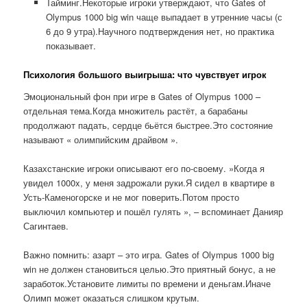
Тайминг.Некоторые игроки утверждают, что Gates of
Olympus 1000 big win чаще выпадает в утренние часы (с
6 до 9 утра).Научного подтверждения нет, но практика
показывает.
Психология большого выигрыша: что чувствует игрок
Эмоциональный фон при игре в Gates of Olympus 1000 –
отдельная тема.Когда множитель растёт, а барабаны
продолжают падать, сердце бьётся быстрее.Это состояние
называют « олимпийским драйвом ».
Казахстанские игроки описывают его по-своему. »Когда я
увидел 1000x, у меня задрожали руки.Я сидел в квартире в
Усть-Каменогорске и не мог поверить.Потом просто
выключил компьютер и пошёл гулять », – вспоминает Данияр
Сагинтаев.
Важно помнить: азарт – это игра. Gates of Olympus 1000 big
win не должен становиться целью.Это приятный бонус, а не
заработок.Установите лимиты по времени и деньгам.Иначе
Олимп может оказаться слишком крутым.