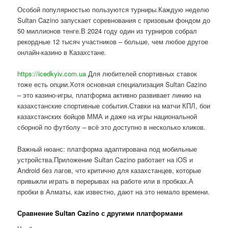
Особой популярностью пользуются турниры.Каждую неделю
Sultan Cazino запускает соревнования с призовым фондом до
50 миллионов тенге.В 2024 году один из турниров собрал
рекордные 12 тысяч участников – больше, чем любое другое
онлайн-казино в Казахстане.
https://icedkyiv.com.ua
Для любителей спортивных ставок
тоже есть опции.Хотя основная специализация Sultan Cazino
– это казино-игры, платформа активно развивает линию на
казахстанские спортивные события.Ставки на матчи КПЛ, бои
казахстанских бойцов ММА и даже на игры национальной
сборной по футболу – всё это доступно в несколько кликов.
Важный нюанс: платформа адаптирована под мобильные
устройства.Приложение Sultan Cazino работает на iOS и
Android без лагов, что критично для казахстанцев, которые
привыкли играть в перерывах на работе или в пробках.А
пробки в Алматы, как известно, дают на это немало времени.
Сравнение Sultan Cazino с другими платформами