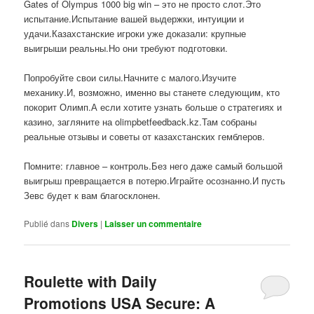
Gates of Olympus 1000 big win – это не просто слот.Это
испытание.Испытание вашей выдержки, интуиции и
удачи.Казахстанские игроки уже доказали: крупные
выигрыши реальны.Но они требуют подготовки.
Попробуйте свои силы.Начните с малого.Изучите
механику.И, возможно, именно вы станете следующим, кто
покорит Олимп.А если хотите узнать больше о стратегиях и
казино, загляните на olimpbetfeedback.kz.Там собраны
реальные отзывы и советы от казахстанских гемблеров.
Помните: главное – контроль.Без него даже самый большой
выигрыш превращается в потерю.Играйте осознанно.И пусть
Зевс будет к вам благосклонен.
Publié dans
Divers
|
Laisser un commentaire
Roulette with Daily
Promotions USA Secure: A