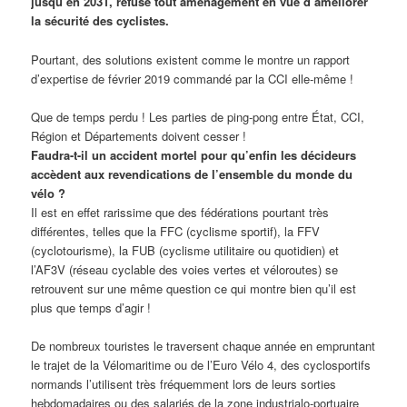
jusqu’en 2031, refuse tout aménagement en vue d’améliorer
la sécurité des cyclistes.
Pourtant, des solutions existent comme le montre un rapport
d’expertise de février 2019 commandé par la CCI elle-même !
Que de temps perdu ! Les parties de ping-pong entre État, CCI,
Région et Départements doivent cesser !
Faudra-t-il un accident mortel pour qu’enfin les décideurs
accèdent aux revendications de l’ensemble du monde du
vélo ?
Il est en effet rarissime que des fédérations pourtant très
différentes, telles que la FFC (cyclisme sportif), la FFV
(cyclotourisme), la FUB (cyclisme utilitaire ou quotidien) et
l’AF3V (réseau cyclable des voies vertes et véloroutes) se
retrouvent sur une même question ce qui montre bien qu’il est
plus que temps d’agir !
De nombreux touristes le traversent chaque année en empruntant
le trajet de la Vélomaritime ou de l’Euro Vélo 4, des cyclosportifs
normands l’utilisent très fréquemment lors de leurs sorties
hebdomadaires ou des salariés de la zone industrialo-portuaire