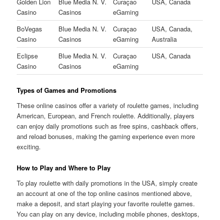
Golden Lion
Blue Media N. V.
Curaçao
USA, Canada
Casino
Casinos
eGaming
BoVegas
Blue Media N. V.
Curaçao
USA, Canada,
Casino
Casinos
eGaming
Australia
Eclipse
Blue Media N. V.
Curaçao
USA, Canada
Casino
Casinos
eGaming
Types of Games and Promotions
These online casinos offer a variety of roulette games, including
American, European, and French roulette. Additionally, players
can enjoy daily promotions such as free spins, cashback offers,
and reload bonuses, making the gaming experience even more
exciting.
How to Play and Where to Play
To play roulette with daily promotions in the USA, simply create
an account at one of the top online casinos mentioned above,
make a deposit, and start playing your favorite roulette games.
You can play on any device, including mobile phones, desktops,