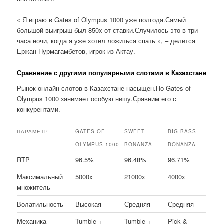
« Я играю в Gates of Olympus 1000 уже полгода.Самый
большой выигрыш был 850x от ставки.Случилось это в три
часа ночи, когда я уже хотел ложиться спать », – делится
Ержан Нурмагамбетов, игрок из Актау.
Сравнение с другими популярными слотами в Казахстане
Рынок онлайн-слотов в Казахстане насыщен.Но Gates of
Olympus 1000 занимает особую нишу.Сравним его с
конкурентами.
ПАРАМЕТР
GATES OF
SWEET
BIG BASS
OLYMPUS 1000
BONANZA
BONANZA
RTP
96.5%
96.48%
96.71%
Максимальный
5000x
21000x
4000x
множитель
Волатильность
Высокая
Средняя
Средняя
Механика
Tumble +
Tumble +
Pick &