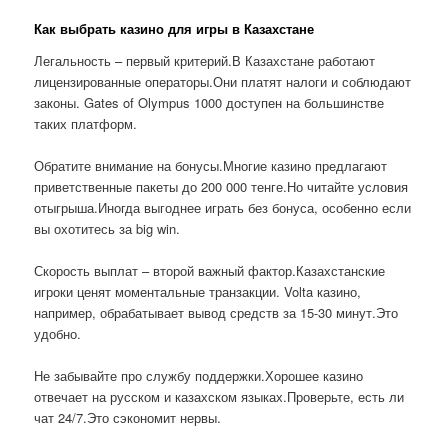
Как выбрать казино для игры в Казахстане
Легальность – первый критерий.В Казахстане работают
лицензированные операторы.Они платят налоги и соблюдают
законы. Gates of Olympus 1000 доступен на большинстве
таких платформ.
Обратите внимание на бонусы.Многие казино предлагают
приветственные пакеты до 200 000 тенге.Но читайте условия
отыгрыша.Иногда выгоднее играть без бонуса, особенно если
вы охотитесь за big win.
Скорость выплат – второй важный фактор.Казахстанские
игроки ценят моментальные транзакции. Volta казино,
например, обрабатывает вывод средств за 15-30 минут.Это
удобно.
Не забывайте про службу поддержки.Хорошее казино
отвечает на русском и казахском языках.Проверьте, есть ли
чат 24/7.Это сэкономит нервы.