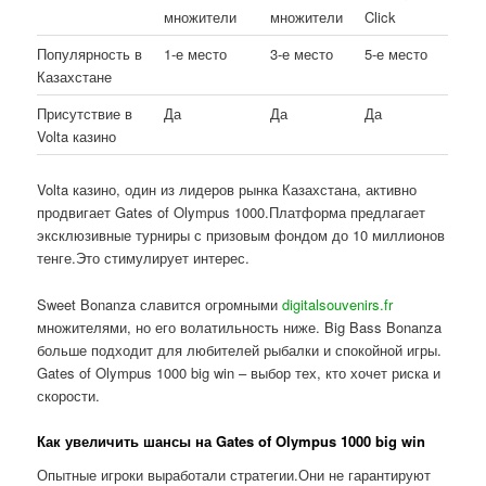
множители
множители
Click
Популярность в
1-е место
3-е место
5-е место
Казахстане
Присутствие в
Да
Да
Да
Volta казино
Volta казино, один из лидеров рынка Казахстана, активно
продвигает Gates of Olympus 1000.Платформа предлагает
эксклюзивные турниры с призовым фондом до 10 миллионов
тенге.Это стимулирует интерес.
Sweet Bonanza славится огромными
digitalsouvenirs.fr
множителями, но его волатильность ниже. Big Bass Bonanza
больше подходит для любителей рыбалки и спокойной игры.
Gates of Olympus 1000 big win – выбор тех, кто хочет риска и
скорости.
Как увеличить шансы на Gates of Olympus 1000 big win
Опытные игроки выработали стратегии.Они не гарантируют