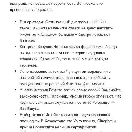
выигрыш, но повышают вероятность.Вот несколько
проверенных подходов.
Выбор ставки.Оптимальный диапазон – 200-500
тенге.Слишком маленькие ставки не дают накопить
множители.Слишком большие – быстро истощают
банкролл.
Контроль бонусов.Не гонитесь за фриспинами.Иногда
выгоднее остановиться после серии неудачных
вращений. Gates of Olympus 1000 big win требует
терпения.
Использование автоигры.Функция автовращений с
настройкой количества спинов помогает избежать
эмоциональных решений.Выставляйте лимиты.
Анализ истории.Ведите записи своих сессий.Замечайте
закономерности.Например, многие игроки отмечают, что
крупные выигрыши случаются после 50-70 вращений
без бонуса.
Выбор казино.Играйте только на лицензированных
площадках.В Казахстане это Volta казино, Olimpbet и
другие.Проверяйте наличие сертификатов.