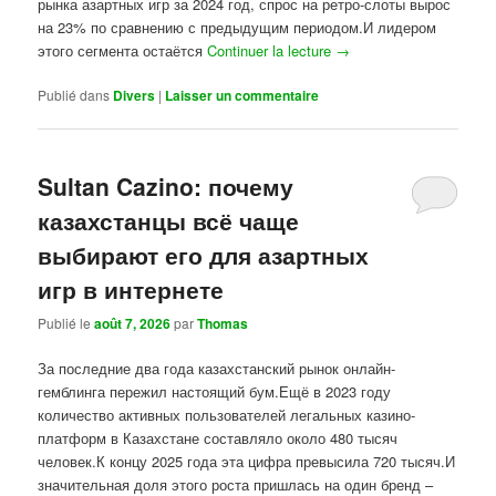
рынка азартных игр за 2024 год, спрос на ретро-слоты вырос
на 23% по сравнению с предыдущим периодом.И лидером
этого сегмента остаётся
Continuer la lecture
→
Publié dans
Divers
|
Laisser un commentaire
Sultan Cazino: почему
казахстанцы всё чаще
выбирают его для азартных
игр в интернете
Publié le
août 7, 2026
par
Thomas
За последние два года казахстанский рынок онлайн-
гемблинга пережил настоящий бум.Ещё в 2023 году
количество активных пользователей легальных казино-
платформ в Казахстане составляло около 480 тысяч
человек.К концу 2025 года эта цифра превысила 720 тысяч.И
значительная доля этого роста пришлась на один бренд –