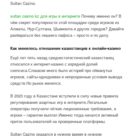
Sultan Cazino.
sultan casino kz для игры в интернете
Почему именно он? В
чём секрет популярности этой площадки среди игроков из
Алматы, Нур-Султана, Шымкента и других городов? Давайте
разбираться без лишнего пафоса – просто и по делу.
Как менялось отношение казахстанцев к онлайн-казино
Ещё лет пять назад среднестатистический казахстанец
относился к интернет-казино с изрядной долей
скепсиса.Слишком много было историй про обманутых
игроков, сайты-однодневки и непрозрачные условия вывода
средств.Но рынок менялся.
В 2023 году в Казахстане вступили в силу новые правила
регулирования азартных игр в интернете.Легальные
операторы получили чёткие лицензионные требования, а
игроки – гарантии выплат.Именно тогда начался активный
приток пользователей на проверенные платформы.
Sultan Cazino оказался в нужное время в нужном