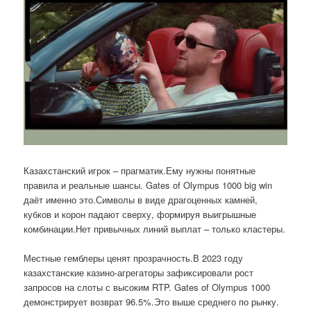
Казахстанский игрок – прагматик.Ему нужны понятные
правила и реальные шансы. Gates of Olympus 1000 big win
даёт именно это.Символы в виде драгоценных камней,
кубков и корон падают сверху, формируя выигрышные
комбинации.Нет привычных линий выплат – только кластеры.
Местные гемблеры ценят прозрачность.В 2023 году
казахстанские казино-агрегаторы зафиксировали рост
запросов на слоты с высоким RTP. Gates of Olympus 1000
демонстрирует возврат 96.5%.Это выше среднего по рынку.