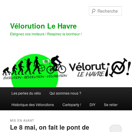
Aller
Aller
au
au
Rech
contenu
contenu
principal
secondaire
Vélorution Le Havre
Eteignez vos moteurs ! Respirez le bonheur !
Menu
Les perles du vélo
Qui sommes nous ?
principal
Historique des Vélorutions
Cartoparty !
DIY
Se relier
MIS EN AVANT
Le 8 mai, on fait le pont de