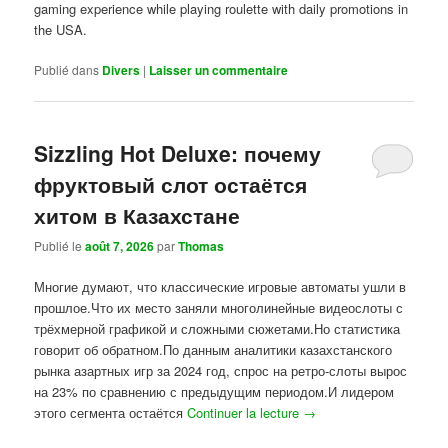
gaming experience while playing roulette with daily promotions in
the USA.
Publié dans
Divers
|
Laisser un commentaire
Sizzling Hot Deluxe: почему
фруктовый слот остаётся
хитом в Казахстане
Publié le
août 7, 2026
par
Thomas
Многие думают, что классические игровые автоматы ушли в
прошлое.Что их место заняли многолинейные видеослоты с
трёхмерной графикой и сложными сюжетами.Но статистика
говорит об обратном.По данным аналитики казахстанского
рынка азартных игр за 2024 год, спрос на ретро-слоты вырос
на 23% по сравнению с предыдущим периодом.И лидером
этого сегмента остаётся
Continuer la lecture
→