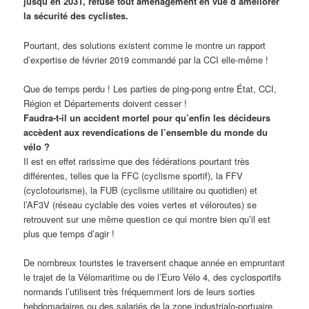
jusqu’en 2031, refuse tout aménagement en vue d’améliorer
la sécurité des cyclistes.
Pourtant, des solutions existent comme le montre un rapport
d’expertise de février 2019 commandé par la CCI elle-même !
Que de temps perdu ! Les parties de ping-pong entre État, CCI,
Région et Départements doivent cesser !
Faudra-t-il un accident mortel pour qu’enfin les décideurs
accèdent aux revendications de l’ensemble du monde du
vélo ?
Il est en effet rarissime que des fédérations pourtant très
différentes, telles que la FFC (cyclisme sportif), la FFV
(cyclotourisme), la FUB (cyclisme utilitaire ou quotidien) et
l’AF3V (réseau cyclable des voies vertes et véloroutes) se
retrouvent sur une même question ce qui montre bien qu’il est
plus que temps d’agir !
De nombreux touristes le traversent chaque année en empruntant
le trajet de la Vélomaritime ou de l’Euro Vélo 4, des cyclosportifs
normands l’utilisent très fréquemment lors de leurs sorties
hebdomadaires ou des salariés de la zone industrialo-portuaire