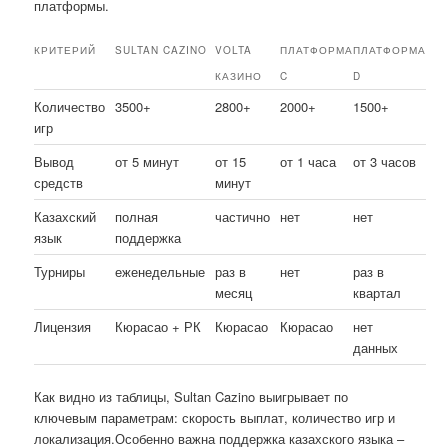
платформы.
КРИТЕРИЙ
SULTAN CAZINO
VOLTA
ПЛАТФОРМА
ПЛАТФОРМА
КАЗИНО
C
D
Количество
3500+
2800+
2000+
1500+
игр
Вывод
от 5 минут
от 15
от 1 часа
от 3 часов
средств
минут
Казахский
полная
частично
нет
нет
язык
поддержка
Турниры
еженедельные
раз в
нет
раз в
месяц
квартал
Лицензия
Кюрасао + РК
Кюрасао
Кюрасао
нет
данных
Как видно из таблицы, Sultan Cazino выигрывает по
ключевым параметрам: скорость выплат, количество игр и
локализация.Особенно важна поддержка казахского языка –