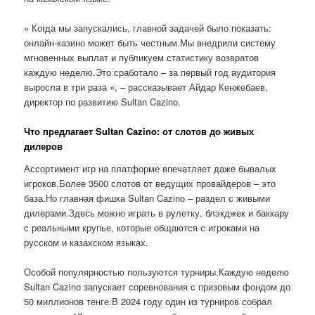
« Когда мы запускались, главной задачей было показать:
онлайн-казино может быть честным.Мы внедрили систему
мгновенных выплат и публикуем статистику возвратов
каждую неделю.Это сработало – за первый год аудитория
выросла в три раза », – рассказывает Айдар Кенжебаев,
директор по развитию Sultan Cazino.
Что предлагает Sultan Cazino: от слотов до живых
дилеров
Ассортимент игр на платформе впечатляет даже бывалых
игроков.Более 3500 слотов от ведущих провайдеров – это
база.Но главная фишка Sultan Cazino – раздел с живыми
дилерами.Здесь можно играть в рулетку, блэкджек и баккару
с реальными крупье, которые общаются с игроками на
русском и казахском языках.
Особой популярностью пользуются турниры.Каждую неделю
Sultan Cazino запускает соревнования с призовым фондом до
50 миллионов тенге.В 2024 году один из турниров собрал