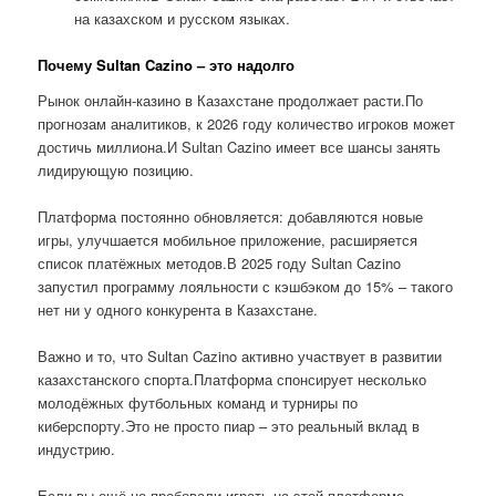
на казахском и русском языках.
Почему Sultan Cazino – это надолго
Рынок онлайн-казино в Казахстане продолжает расти.По
прогнозам аналитиков, к 2026 году количество игроков может
достичь миллиона.И Sultan Cazino имеет все шансы занять
лидирующую позицию.
Платформа постоянно обновляется: добавляются новые
игры, улучшается мобильное приложение, расширяется
список платёжных методов.В 2025 году Sultan Cazino
запустил программу лояльности с кэшбэком до 15% – такого
нет ни у одного конкурента в Казахстане.
Важно и то, что Sultan Cazino активно участвует в развитии
казахстанского спорта.Платформа спонсирует несколько
молодёжных футбольных команд и турниры по
киберспорту.Это не просто пиар – это реальный вклад в
индустрию.
Если вы ещё не пробовали играть на этой платформе,