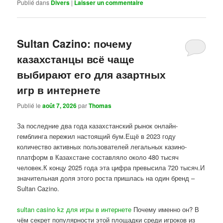
Publié dans
Divers
|
Laisser un commentaire
Sultan Cazino: почему
казахстанцы всё чаще
выбирают его для азартных
игр в интернете
Publié le
août 7, 2026
par
Thomas
За последние два года казахстанский рынок онлайн-
гемблинга пережил настоящий бум.Ещё в 2023 году
количество активных пользователей легальных казино-
платформ в Казахстане составляло около 480 тысяч
человек.К концу 2025 года эта цифра превысила 720 тысяч.И
значительная доля этого роста пришлась на один бренд –
Sultan Cazino.
sultan casino kz для игры в интернете
Почему именно он? В
чём секрет популярности этой площадки среди игроков из