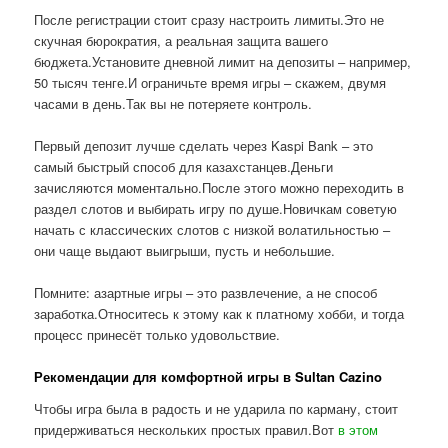
После регистрации стоит сразу настроить лимиты.Это не
скучная бюрократия, а реальная защита вашего
бюджета.Установите дневной лимит на депозиты – например,
50 тысяч тенге.И ограничьте время игры – скажем, двумя
часами в день.Так вы не потеряете контроль.
Первый депозит лучше сделать через Kaspi Bank – это
самый быстрый способ для казахстанцев.Деньги
зачисляются моментально.После этого можно переходить в
раздел слотов и выбирать игру по душе.Новичкам советую
начать с классических слотов с низкой волатильностью –
они чаще выдают выигрыши, пусть и небольшие.
Помните: азартные игры – это развлечение, а не способ
заработка.Относитесь к этому как к платному хобби, и тогда
процесс принесёт только удовольствие.
Рекомендации для комфортной игры в Sultan Cazino
Чтобы игра была в радость и не ударила по карману, стоит
придерживаться нескольких простых правил.Вот
в этом