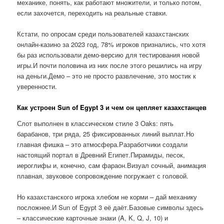
механике, понять, как работают множители, и только потом,
если захочется, переходить на реальные ставки.
Кстати, по опросам среди пользователей казахстанских
онлайн-казино за 2023 год, 78% игроков признались, что хотя
бы раз использовали демо-версию для тестирования новой
игры.И почти половина из них после этого решились на игру
на деньги.Демо – это не просто развлечение, это мостик к
уверенности.
Как устроен Sun of Egypt 3 и чем он цепляет казахстанцев
Слот выполнен в классическом стиле 3 Oaks: пять
барабанов, три ряда, 25 фиксированных линий выплат.Но
главная фишка – это атмосфера.Разработчики создали
настоящий портал в Древний Египет.Пирамиды, песок,
иероглифы и, конечно, сам фараон.Визуал сочный, анимация
плавная, звуковое сопровождение погружает с головой.
Но казахстанского игрока хлебом не корми – дай механику
посложнее.И Sun of Egypt 3 её даёт.Базовые символы здесь
– классические карточные знаки (A, K, Q, J, 10) и