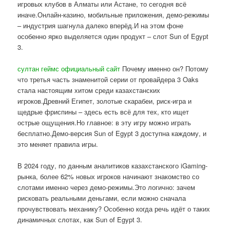
игровых клубов в Алматы или Астане, то сегодня всё
иначе.Онлайн-казино, мобильные приложения, демо-режимы
– индустрия шагнула далеко вперёд.И на этом фоне
особенно ярко выделяется один продукт – слот Sun of Egypt
3.
султан геймс официальный сайт
Почему именно он? Потому
что третья часть знаменитой серии от провайдера 3 Oaks
стала настоящим хитом среди казахстанских
игроков.Древний Египет, золотые скарабеи, риск-игра и
щедрые фриспины – здесь есть всё для тех, кто ищет
острые ощущения.Но главное: в эту игру можно играть
бесплатно.Демо-версия Sun of Egypt 3 доступна каждому, и
это меняет правила игры.
В 2024 году, по данным аналитиков казахстанского iGaming-
рынка, более 62% новых игроков начинают знакомство со
слотами именно через демо-режимы.Это логично: зачем
рисковать реальными деньгами, если можно сначала
прочувствовать механику? Особенно когда речь идёт о таких
динамичных слотах, как Sun of Egypt 3.