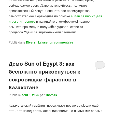
сейчас самое время.Зарегистрируйтесь, получите
приветственный бонус и оцените все преимущества
самостоятельно.Переходите по ссылке
sultan casino kz для
игры в интернете
и начинайте с комфортом.Главное –
помните про меру и получайте удовольствие от
процесса.Удачи за виртуальными столами!
Publié dans
Divers
|
Laisser un commentaire
Демо Sun of Egypt 3: как
бесплатно прикоснуться к
сокровищам фараонов в
Казахстане
Publié le
août 5, 2026
par
Thomas
Казахстанский гемблинг переживает новую эру.Если ещё
пять лет назад слоты ассоциировались с пыльными залами