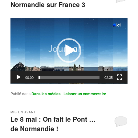
Normandie sur France 3
Publié le
mai 11, 2026
par
Steph
Lecteur
vidéo
00:00
02:35
Publié dans
Dans les médias
|
Laisser un commentaire
MIS EN AVANT
Le 8 mai : On fait le Pont …
de Normandie !