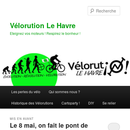
Aller
Aller
au
au
Rech
contenu
contenu
principal
secondaire
Vélorution Le Havre
Eteignez vos moteurs ! Respirez le bonheur !
Menu
Les perles du vélo
Qui sommes nous ?
principal
Historique des Vélorutions
Cartoparty !
DIY
Se relier
MIS EN AVANT
Le 8 mai, on fait le pont de