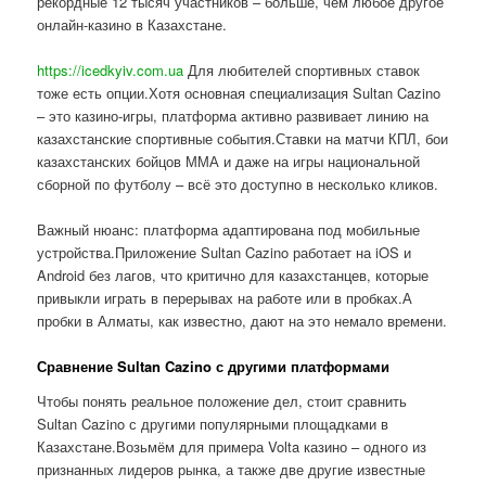
рекордные 12 тысяч участников – больше, чем любое другое
онлайн-казино в Казахстане.
https://icedkyiv.com.ua
Для любителей спортивных ставок
тоже есть опции.Хотя основная специализация Sultan Cazino
– это казино-игры, платформа активно развивает линию на
казахстанские спортивные события.Ставки на матчи КПЛ, бои
казахстанских бойцов ММА и даже на игры национальной
сборной по футболу – всё это доступно в несколько кликов.
Важный нюанс: платформа адаптирована под мобильные
устройства.Приложение Sultan Cazino работает на iOS и
Android без лагов, что критично для казахстанцев, которые
привыкли играть в перерывах на работе или в пробках.А
пробки в Алматы, как известно, дают на это немало времени.
Сравнение Sultan Cazino с другими платформами
Чтобы понять реальное положение дел, стоит сравнить
Sultan Cazino с другими популярными площадками в
Казахстане.Возьмём для примера Volta казино – одного из
признанных лидеров рынка, а также две другие известные