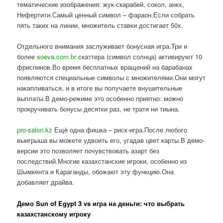
тематические изображения: жук-скарабей, сокол, анкх,
Нефертити.Самый ценный символ – фараон.Если собрать
пять таких на линии, множитель ставки достигает 50x.
Отдельного внимания заслуживает бонусная игра.Три и
более
soeva.com.br
скаттера (символ солнца) активируют 10
фриспинов.Во время бесплатных вращений на барабанах
появляются специальные символы с множителями.Они могут
накапливаться, и в итоге вы получаете внушительные
выплаты.В демо-режиме это особенно приятно: можно
прокручивать бонусы десятки раз, не тратя ни тиына.
pro-salon.kz
Ещё одна фишка – риск-игра.После любого
выигрыша вы можете удвоить его, угадав цвет карты.В демо-
версии это позволяет почувствовать азарт без
последствий.Многие казахстанские игроки, особенно из
Шымкента и Караганды, обожают эту функцию.Она
добавляет драйва.
Демо Sun of Egypt 3 vs игра на деньги: что выбрать
казахстанскому игроку