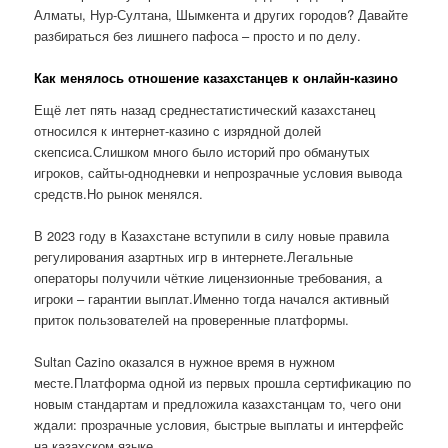
Алматы, Нур-Султана, Шымкента и других городов? Давайте
разбираться без лишнего пафоса – просто и по делу.
Как менялось отношение казахстанцев к онлайн-казино
Ещё лет пять назад среднестатистический казахстанец
относился к интернет-казино с изрядной долей
скепсиса.Слишком много было историй про обманутых
игроков, сайты-однодневки и непрозрачные условия вывода
средств.Но рынок менялся.
В 2023 году в Казахстане вступили в силу новые правила
регулирования азартных игр в интернете.Легальные
операторы получили чёткие лицензионные требования, а
игроки – гарантии выплат.Именно тогда начался активный
приток пользователей на проверенные платформы.
Sultan Cazino оказался в нужное время в нужном
месте.Платформа одной из первых прошла сертификацию по
новым стандартам и предложила казахстанцам то, чего они
ждали: прозрачные условия, быстрые выплаты и интерфейс
на казахском языке.