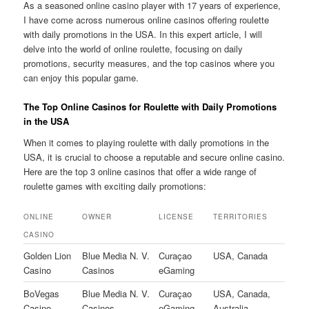
As a seasoned online casino player with 17 years of experience,
I have come across numerous online casinos offering roulette
with daily promotions in the USA. In this expert article, I will
delve into the world of online roulette, focusing on daily
promotions, security measures, and the top casinos where you
can enjoy this popular game.
The Top Online Casinos for Roulette with Daily Promotions
in the USA
When it comes to playing roulette with daily promotions in the
USA, it is crucial to choose a reputable and secure online casino.
Here are the top 3 online casinos that offer a wide range of
roulette games with exciting daily promotions:
ONLINE
OWNER
LICENSE
TERRITORIES
CASINO
Golden Lion
Blue Media N. V.
Curaçao
USA, Canada
Casino
Casinos
eGaming
BoVegas
Blue Media N. V.
Curaçao
USA, Canada,
Casino
Casinos
eGaming
Australia