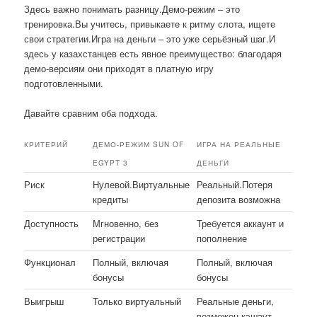
Здесь важно понимать разницу.Демо-режим – это
тренировка.Вы учитесь, привыкаете к ритму слота, ищете
свои стратегии.Игра на деньги – это уже серьёзный шаг.И
здесь у казахстанцев есть явное преимущество: благодаря
демо-версиям они приходят в платную игру
подготовленными.
Давайте сравним оба подхода.
КРИТЕРИЙ
ДЕМО-РЕЖИМ SUN OF
ИГРА НА РЕАЛЬНЫЕ
EGYPT 3
ДЕНЬГИ
Риск
Нулевой.Виртуальные
Реальный.Потеря
кредиты
депозита возможна
Доступность
Мгновенно, без
Требуется аккаунт и
регистрации
пополнение
Функционал
Полный, включая
Полный, включая
бонусы
бонусы
Выигрыш
Только виртуальный
Реальные деньги,
возможен кэшаут