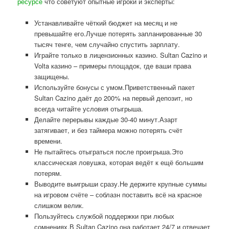
ресурсе
что советуют опытные игроки и эксперты:
Устанавливайте чёткий бюджет на месяц и не
превышайте его.Лучше потерять запланированные 30
тысяч тенге, чем случайно спустить зарплату.
Играйте только в лицензионных казино. Sultan Cazino и
Volta казино – примеры площадок, где ваши права
защищены.
Используйте бонусы с умом.Приветственный пакет
Sultan Cazino даёт до 200% на первый депозит, но
всегда читайте условия отыгрыша.
Делайте перерывы каждые 30-40 минут.Азарт
затягивает, и без таймера можно потерять счёт
времени.
Не пытайтесь отыграться после проигрыша.Это
классическая ловушка, которая ведёт к ещё большим
потерям.
Выводите выигрыши сразу.Не держите крупные суммы
на игровом счёте – соблазн поставить всё на красное
слишком велик.
Пользуйтесь службой поддержки при любых
сомнениях.В Sultan Cazino она работает 24/7 и отвечает