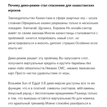
Почему демо-режим стал спасением для казахстанских
игроков
Законодательство Казахстана в сфере азартных игр – штука
сложная.Официально казино разрешены только в нескольких
локациях: Капчагай, Щучинск, Боровое.Но онлайн-сектор
живёт по своим законам.Многие казахстанцы сталкиваются с
проблемой: хочется попробовать новый слот, но
регистрироваться и вносить депозит страшно.Особенно если
опыта нет.
Демо-режим решает эту проблему.Вы запускаете слот,
получаете виртуальные кредиты и крутите барабаны без
каких-либо обязательств.Никаких СМС, никаких банковских
карт.Просто чистое удовольствие от игры.
Возьмём Sun of Egypt 3.В демо-версии доступны все те же
функции, что и в платной: символы скаттеров, wild-замены,
бонусный раунд с бесплатными вращениями.Разница только
в том, что выигрыш остаётся виртуальным.Но для новичка
это идеальный тренажёр.Можно спокойно разобраться в