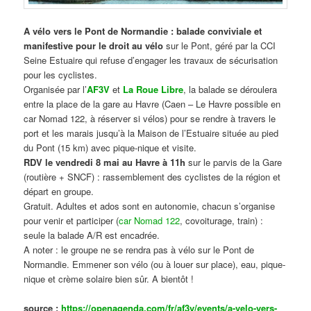
A vélo vers le Pont de Normandie : balade conviviale et
manifestive
pour le droit au vélo
sur le Pont, géré par la CCI
Seine Estuaire qui refuse d’engager les travaux de sécurisation
pour les cyclistes.
Organisée par l’
AF3V
et
La Roue Libre
, la balade se déroulera
entre la place de la gare au Havre (Caen – Le Havre possible en
car Nomad 122, à réserver si vélos) pour se rendre à travers le
port et les marais jusqu’à la Maison de l’Estuaire située au pied
du Pont (15 km) avec pique-nique et visite.
RDV le vendredi 8 mai au Havre à 11h
sur le parvis de la Gare
(routière + SNCF) : rassemblement des cyclistes de la région et
départ en groupe.
Gratuit. Adultes et ados sont en autonomie, chacun s’organise
pour venir et participer (
car Nomad 122
, covoiturage, train) :
seule la balade A/R est encadrée.
A noter : le groupe ne se rendra pas à vélo sur le Pont de
Normandie. Emmener son vélo (ou à louer sur place), eau, pique-
nique et crème solaire bien sûr. A bientôt !
source :
https://openagenda.com/fr/af3v/events/a-velo-vers-