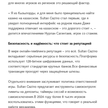
для многих игроков из регионов это решающий фактор.
« Я из Кызылорды, и для меня было принципиально найти
казино на казахском. Sultan Cazino стал первым, где я
увидел полноценный интерфейс на родном языке.Даже
поддержка отвечает на казахском – это дорогого стоит », –
делится впечатлениями Нурлан Сагинтаев, игрок со стажем.
Безопасность и надёжность: что стоит за репутацией
В мире онлайн-гемблинга репутация – это всё. Sultan Cazino
вкладывает серьёзные ресурсы в безопасность.Платформа
использует 128-битное шифрование данных, что
соответствует стандартам крупных банков.Все финансовые
транзакции проходят через защищённые шлюзы.
Отдельного внимания заслуживает политика ответственной
игры. Sultan Cazino предлагает инструменты самоконтроля:
лимиты на депозиты, таймеры сессий и возможность
самоисключения.В 2024 году более 8 тысяч игроков
воспользовались этими функциями, что говорит о реальной
работе механизма.