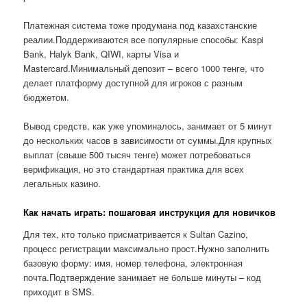
Платежная система тоже продумана под казахстанские
реалии.Поддерживаются все популярные способы: Kaspi
Bank, Halyk Bank, QIWI, карты Visa и
Mastercard.Минимальный депозит – всего 1000 тенге, что
делает платформу доступной для игроков с разным
бюджетом.
Вывод средств, как уже упоминалось, занимает от 5 минут
до нескольких часов в зависимости от суммы.Для крупных
выплат (свыше 500 тысяч тенге) может потребоваться
верификация, но это стандартная практика для всех
легальных казино.
Как начать играть: пошаговая инструкция для новичков
Для тех, кто только присматривается к Sultan Cazino,
процесс регистрации максимально прост.Нужно заполнить
базовую форму: имя, номер телефона, электронная
почта.Подтверждение занимает не больше минуты – код
приходит в SMS.