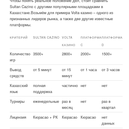
Чтобы понять реальное положение дел, стоит сравнить
Sultan Cazino с другими популярными площадками в
Казахстане.Возьмём для примера Volta казино – одного из
признанных лидеров рынка, а также две другие известные
платформы.
КРИТЕРИЙ
SULTAN CAZINO
VOLTA
ПЛАТФОРМА
ПЛАТФОРМА
КАЗИНО
C
D
Количество
3500+
2800+
2000+
1500+
игр
Вывод
от 5 минут
от 15
от 1 часа
от 3 часов
средств
минут
Казахский
полная
частично
нет
нет
язык
поддержка
Турниры
еженедельные
раз в
нет
раз в
месяц
квартал
Лицензия
Кюрасао + РК
Кюрасао
Кюрасао
нет
данных