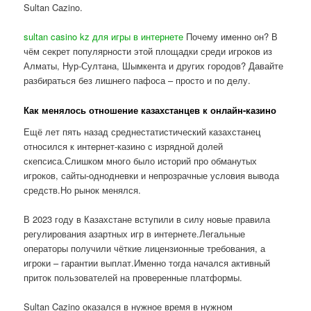
Sultan Cazino.
sultan casino kz для игры в интернете
Почему именно он? В
чём секрет популярности этой площадки среди игроков из
Алматы, Нур-Султана, Шымкента и других городов? Давайте
разбираться без лишнего пафоса – просто и по делу.
Как менялось отношение казахстанцев к онлайн-казино
Ещё лет пять назад среднестатистический казахстанец
относился к интернет-казино с изрядной долей
скепсиса.Слишком много было историй про обманутых
игроков, сайты-однодневки и непрозрачные условия вывода
средств.Но рынок менялся.
В 2023 году в Казахстане вступили в силу новые правила
регулирования азартных игр в интернете.Легальные
операторы получили чёткие лицензионные требования, а
игроки – гарантии выплат.Именно тогда начался активный
приток пользователей на проверенные платформы.
Sultan Cazino оказался в нужное время в нужном