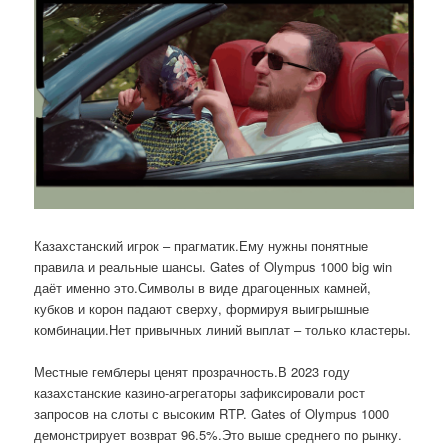
Казахстанский игрок – прагматик.Ему нужны понятные
правила и реальные шансы. Gates of Olympus 1000 big win
даёт именно это.Символы в виде драгоценных камней,
кубков и корон падают сверху, формируя выигрышные
комбинации.Нет привычных линий выплат – только кластеры.
Местные гемблеры ценят прозрачность.В 2023 году
казахстанские казино-агрегаторы зафиксировали рост
запросов на слоты с высоким RTP. Gates of Olympus 1000
демонстрирует возврат 96.5%.Это выше среднего по рынку.