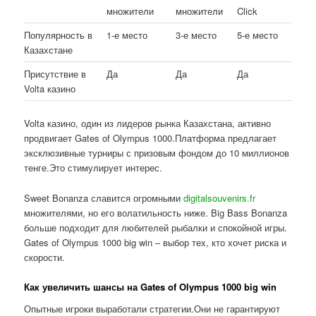
множители
множители
Click
Популярность в
1-е место
3-е место
5-е место
Казахстане
Присутствие в
Да
Да
Да
Volta казино
Volta казино, один из лидеров рынка Казахстана, активно
продвигает Gates of Olympus 1000.Платформа предлагает
эксклюзивные турниры с призовым фондом до 10 миллионов
тенге.Это стимулирует интерес.
Sweet Bonanza славится огромными
digitalsouvenirs.fr
множителями, но его волатильность ниже. Big Bass Bonanza
больше подходит для любителей рыбалки и спокойной игры.
Gates of Olympus 1000 big win – выбор тех, кто хочет риска и
скорости.
Как увеличить шансы на Gates of Olympus 1000 big win
Опытные игроки выработали стратегии.Они не гарантируют