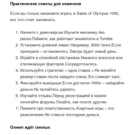
Практические советы для новичков
Если вы только начинаете играть в Gates of Olympus 1000,
вот что стоит запомнить.
Начните с демо-версии.Изучите механику без
риска.Поймите, как работают множители и Tumble.
Установите дневной лимит.Например, 5000 тенге.Если
проиграли – остановитесь.Завтра будет новый день.
Играйте в спокойной обстановке.Никакого алкоголя или
отвлекающих факторов.Сосредоточьтесь.
Используйте стратегию « одна ставка ».Не меняйте
размер ставки после каждого спина.Это снижает хаос.
Фиксируйте выигрыши.Если достигли 1000x – забирайте
деньги.Не пытайтесь удвоить.
Изучайте отзывы.Перед регистрацией в казино
почитайте форумы.Узнайте, как платят другим.
Помните про ответственность.Азартные игры – это
развлечение.Не ставьте последние деньги.
Олимп ждёт смелых