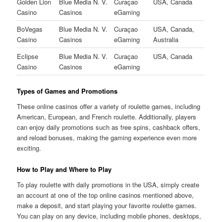
Golden Lion
Blue Media N. V.
Curaçao
USA, Canada
Casino
Casinos
eGaming
BoVegas
Blue Media N. V.
Curaçao
USA, Canada,
Casino
Casinos
eGaming
Australia
Eclipse
Blue Media N. V.
Curaçao
USA, Canada
Casino
Casinos
eGaming
Types of Games and Promotions
These online casinos offer a variety of roulette games, including
American, European, and French roulette. Additionally, players
can enjoy daily promotions such as free spins, cashback offers,
and reload bonuses, making the gaming experience even more
exciting.
How to Play and Where to Play
To play roulette with daily promotions in the USA, simply create
an account at one of the top online casinos mentioned above,
make a deposit, and start playing your favorite roulette games.
You can play on any device, including mobile phones, desktops,