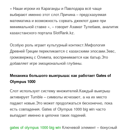
« Наши игроки из Караганды и Павлодара всё чаще
выбирают именно этот слот.Причина – предсказуемая
математика и возможность сорвать джекпот даже при
минимальной ставке », – говорит Азамат Тулебаев, аналитик
казахстанского портала SlotRank.kz.
Особую роль играет культурный контекст.Мифология
Древней Греции перекликается с казахскими эпосами.Зевс,
громовержец с Олимпа, воспринимается как батыр.Это
добавляет игре эмоциональной глубины.
Механика большого выигрыша: как работает Gates of
Olympus 1000
Слот использует систему множителей.Каждый выигрыш
активирует Tumble – символы исчезают, а на их место
падают новые.Это может продолжаться бесконечно, пока
есть совпадения. Gates of Olympus 1000 big win часто
выпадает именно в цепочке таких падений.
gates of olympus 1000 big win
Ключевой элемент – бонусный