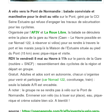
A vélo vers le Pont de Normandie : balade conviviale et
manifestive
pour le droit au vélo
sur le Pont, géré par la CCI
Seine Estuaire qui refuse d’engager les travaux de sécurisation
pour les cyclistes.
Organisée par l’
AF3V
et
La Roue Libre
, la balade se déroulera
entre la place de la gare au Havre (Caen – Le Havre possible en
car Nomad 122, à réserver si vélos) pour se rendre à travers le
port et les marais jusqu’à la Maison de l’Estuaire située au pied
du Pont (15 km) avec pique-nique et visite.
RDV le vendredi 8 mai au Havre à 11h
sur le parvis de la Gare
(routière + SNCF) : rassemblement des cyclistes de la région et
départ en groupe.
Gratuit. Adultes et ados sont en autonomie, chacun s’organise
pour venir et participer (
car Nomad 122
, covoiturage, train) :
seule la balade A/R est encadrée.
A noter : le groupe ne se rendra pas à vélo sur le Pont de
Normandie. Emmener son vélo (ou à louer sur place), eau, pique-
nique et crème solaire bien sûr. A bientôt !
source :
https://openagenda.com/fr/af3v/events/a-velo-vers-