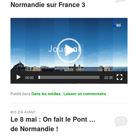
Normandie sur France 3
Publié le
mai 11, 2026
par
Steph
Lecteur
vidéo
00:00
02:35
Publié dans
Dans les médias
|
Laisser un commentaire
MIS EN AVANT
Le 8 mai : On fait le Pont …
de Normandie !