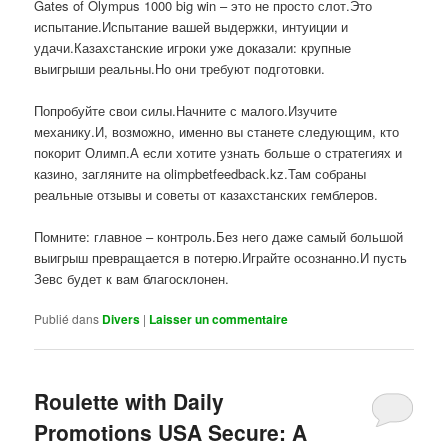
Gates of Olympus 1000 big win – это не просто слот.Это
испытание.Испытание вашей выдержки, интуиции и
удачи.Казахстанские игроки уже доказали: крупные
выигрыши реальны.Но они требуют подготовки.
Попробуйте свои силы.Начните с малого.Изучите
механику.И, возможно, именно вы станете следующим, кто
покорит Олимп.А если хотите узнать больше о стратегиях и
казино, загляните на olimpbetfeedback.kz.Там собраны
реальные отзывы и советы от казахстанских гемблеров.
Помните: главное – контроль.Без него даже самый большой
выигрыш превращается в потерю.Играйте осознанно.И пусть
Зевс будет к вам благосклонен.
Publié dans
Divers
|
Laisser un commentaire
Roulette with Daily
Promotions USA Secure: A