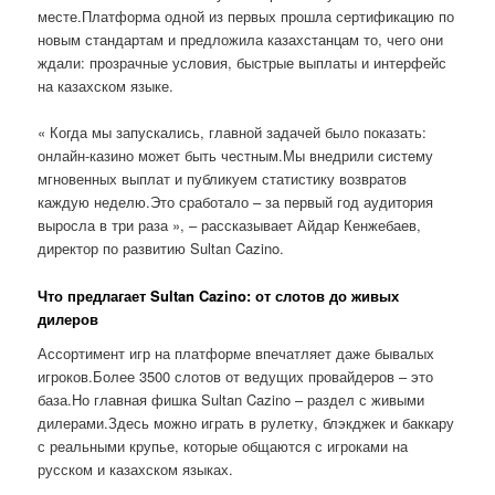
месте.Платформа одной из первых прошла сертификацию по
новым стандартам и предложила казахстанцам то, чего они
ждали: прозрачные условия, быстрые выплаты и интерфейс
на казахском языке.
« Когда мы запускались, главной задачей было показать:
онлайн-казино может быть честным.Мы внедрили систему
мгновенных выплат и публикуем статистику возвратов
каждую неделю.Это сработало – за первый год аудитория
выросла в три раза », – рассказывает Айдар Кенжебаев,
директор по развитию Sultan Cazino.
Что предлагает Sultan Cazino: от слотов до живых
дилеров
Ассортимент игр на платформе впечатляет даже бывалых
игроков.Более 3500 слотов от ведущих провайдеров – это
база.Но главная фишка Sultan Cazino – раздел с живыми
дилерами.Здесь можно играть в рулетку, блэкджек и баккару
с реальными крупье, которые общаются с игроками на
русском и казахском языках.