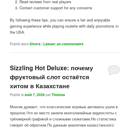
Read reviews from real players
Contact customer support for any concerns
By following these tips, you can ensure a fair and enjoyable
gaming experience while playing roulette with daily promotions in
the USA.
Publié dans
Divers
|
Laisser un commentaire
Sizzling Hot Deluxe: почему
фруктовый слот остаётся
хитом в Казахстане
Publié le
août 7, 2026
par
Thomas
Многие думают, что классические игровые автоматы ушли в
прошлое.Что их место заняли многолинейные видеослоты с
трёхмерной графикой и сложными сюжетами.Но статистика
говорит об обратном.По данным аналитики казахстанского