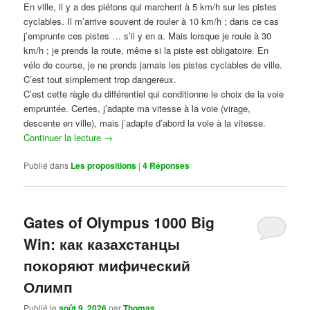
En ville, il y a des piétons qui marchent à 5 km/h sur les pistes
cyclables. Il m’arrive souvent de rouler à 10 km/h ; dans ce cas
j’emprunte ces pistes … s’il y en a. Mais lorsque je roule à 30
km/h ; je prends la route, même si la piste est obligatoire. En
vélo de course, je ne prends jamais les pistes cyclables de ville.
C’est tout simplement trop dangereux.
C’est cette règle du différentiel qui conditionne le choix de la voie
empruntée. Certes, j’adapte ma vitesse à la voie (virage,
descente en ville), mais j’adapte d’abord la voie à la vitesse.
Continuer la lecture
→
Publié dans
Les propositions
|
4
Réponses
Gates of Olympus 1000 Big
Win: как казахстанцы
покоряют мифический
Олимп
Publié le
août 9, 2026
par
Thomas