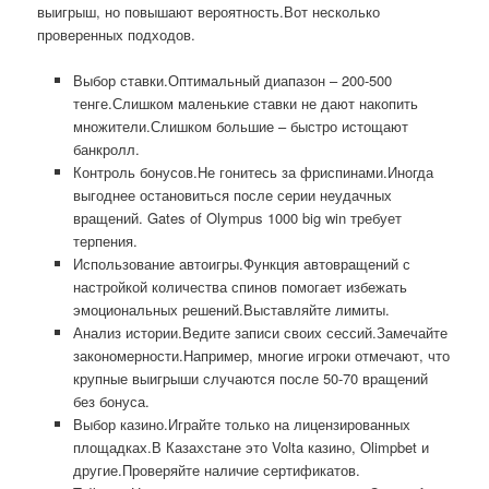
выигрыш, но повышают вероятность.Вот несколько
проверенных подходов.
Выбор ставки.Оптимальный диапазон – 200-500
тенге.Слишком маленькие ставки не дают накопить
множители.Слишком большие – быстро истощают
банкролл.
Контроль бонусов.Не гонитесь за фриспинами.Иногда
выгоднее остановиться после серии неудачных
вращений. Gates of Olympus 1000 big win требует
терпения.
Использование автоигры.Функция автовращений с
настройкой количества спинов помогает избежать
эмоциональных решений.Выставляйте лимиты.
Анализ истории.Ведите записи своих сессий.Замечайте
закономерности.Например, многие игроки отмечают, что
крупные выигрыши случаются после 50-70 вращений
без бонуса.
Выбор казино.Играйте только на лицензированных
площадках.В Казахстане это Volta казино, Olimpbet и
другие.Проверяйте наличие сертификатов.