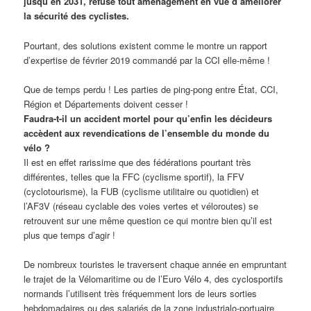
jusqu’en 2031, refuse tout aménagement en vue d’améliorer
la sécurité des cyclistes.
Pourtant, des solutions existent comme le montre un rapport
d’expertise de février 2019 commandé par la CCI elle-même !
Que de temps perdu ! Les parties de ping-pong entre État, CCI,
Région et Départements doivent cesser !
Faudra-t-il un accident mortel pour qu’enfin les décideurs
accèdent aux revendications de l’ensemble du monde du
vélo ?
Il est en effet rarissime que des fédérations pourtant très
différentes, telles que la FFC (cyclisme sportif), la FFV
(cyclotourisme), la FUB (cyclisme utilitaire ou quotidien) et
l’AF3V (réseau cyclable des voies vertes et véloroutes) se
retrouvent sur une même question ce qui montre bien qu’il est
plus que temps d’agir !
De nombreux touristes le traversent chaque année en empruntant
le trajet de la Vélomaritime ou de l’Euro Vélo 4, des cyclosportifs
normands l’utilisent très fréquemment lors de leurs sorties
hebdomadaires ou des salariés de la zone industrialo-portuaire