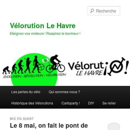
Aller
Aller
au
au
Rech
contenu
contenu
principal
secondaire
Vélorution Le Havre
Eteignez vos moteurs ! Respirez le bonheur !
Menu
Les perles du vélo
Qui sommes nous ?
principal
Historique des Vélorutions
Cartoparty !
DIY
Se relier
MIS EN AVANT
Le 8 mai, on fait le pont de