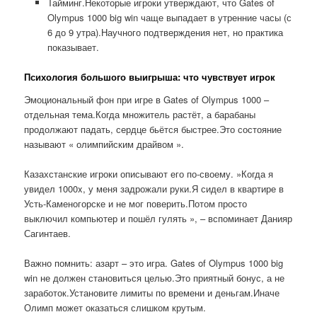
Тайминг.Некоторые игроки утверждают, что Gates of
Olympus 1000 big win чаще выпадает в утренние часы (с
6 до 9 утра).Научного подтверждения нет, но практика
показывает.
Психология большого выигрыша: что чувствует игрок
Эмоциональный фон при игре в Gates of Olympus 1000 –
отдельная тема.Когда множитель растёт, а барабаны
продолжают падать, сердце бьётся быстрее.Это состояние
называют « олимпийским драйвом ».
Казахстанские игроки описывают его по-своему. »Когда я
увидел 1000x, у меня задрожали руки.Я сидел в квартире в
Усть-Каменогорске и не мог поверить.Потом просто
выключил компьютер и пошёл гулять », – вспоминает Данияр
Сагинтаев.
Важно помнить: азарт – это игра. Gates of Olympus 1000 big
win не должен становиться целью.Это приятный бонус, а не
заработок.Установите лимиты по времени и деньгам.Иначе
Олимп может оказаться слишком крутым.