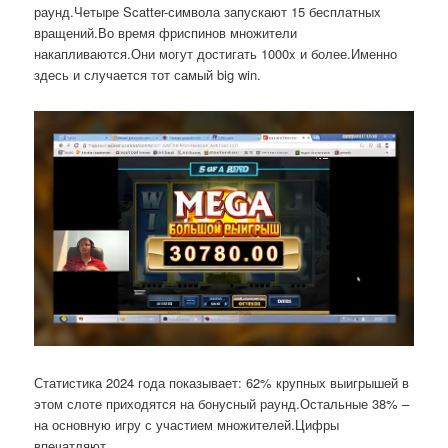
раунд.Четыре Scatter-символа запускают 15 бесплатных
вращений.Во время фриспинов множители
накапливаются.Они могут достигать 1000x и более.Именно
здесь и случается тот самый big win.
Статистика 2024 года показывает: 62% крупных выигрышей в
этом слоте приходятся на бонусный раунд.Остальные 38% –
на основную игру с участием множителей.Цифры
впечатляют.