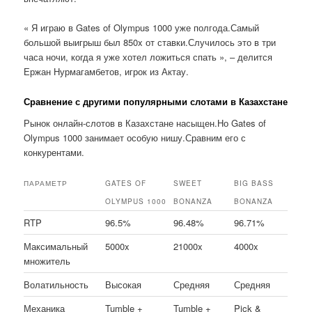
« Я играю в Gates of Olympus 1000 уже полгода.Самый
большой выигрыш был 850x от ставки.Случилось это в три
часа ночи, когда я уже хотел ложиться спать », – делится
Ержан Нурмагамбетов, игрок из Актау.
Сравнение с другими популярными слотами в Казахстане
Рынок онлайн-слотов в Казахстане насыщен.Но Gates of
Olympus 1000 занимает особую нишу.Сравним его с
конкурентами.
ПАРАМЕТР
GATES OF
SWEET
BIG BASS
OLYMPUS 1000
BONANZA
BONANZA
RTP
96.5%
96.48%
96.71%
Максимальный
5000x
21000x
4000x
множитель
Волатильность
Высокая
Средняя
Средняя
Механика
Tumble +
Tumble +
Pick &