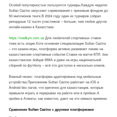
Особой популярностью пользуются турниры.Каждую неделю
Sultan Cazino запускает соревнования с призовым фондом до
50 миллионов тенге.В 2024 году один из турниров собрал
рекордные 12 тысяч участников – больше, чем любое другое
онлайн-казино в Казахстане.
https://icedkyiv.com.ua
Для любителей спортивных ставок
тоже есть опции.Хотя основная специализация Sultan Cazino
– это казино-игры, платформа активно развивает линию на
казахстанские спортивные события.Ставки на матчи КПЛ, бои
казахстанских бойцов ММА и даже на игры национальной
сборной по футболу – всё это доступно в несколько кликов.
Важный нюанс: платформа адаптирована под мобильные
устройства.Приложение Sultan Cazino работает на iOS и
Android без лагов, что критично для казахстанцев, которые
привыкли играть в перерывах на работе или в пробках.А
пробки в Алматы, как известно, дают на это немало времени.
Сравнение Sultan Cazino с другими платформами