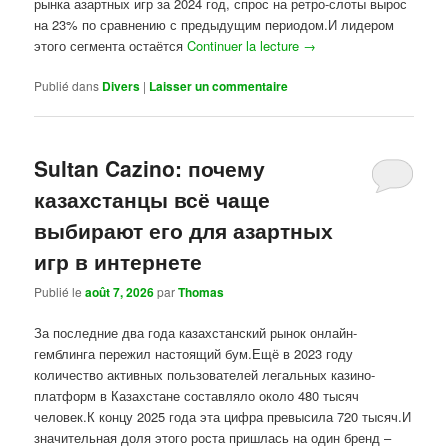
рынка азартных игр за 2024 год, спрос на ретро-слоты вырос
на 23% по сравнению с предыдущим периодом.И лидером
этого сегмента остаётся
Continuer la lecture
→
Publié dans
Divers
|
Laisser un commentaire
Sultan Cazino: почему
казахстанцы всё чаще
выбирают его для азартных
игр в интернете
Publié le
août 7, 2026
par
Thomas
За последние два года казахстанский рынок онлайн-
гемблинга пережил настоящий бум.Ещё в 2023 году
количество активных пользователей легальных казино-
платформ в Казахстане составляло около 480 тысяч
человек.К концу 2025 года эта цифра превысила 720 тысяч.И
значительная доля этого роста пришлась на один бренд –