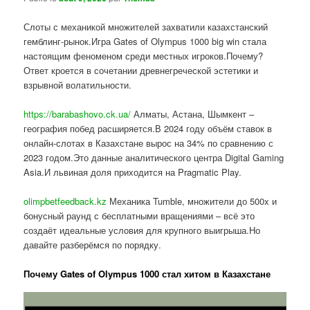
Слоты с механикой множителей захватили казахстанский
гемблинг-рынок.Игра Gates of Olympus 1000 big win стала
настоящим феноменом среди местных игроков.Почему?
Ответ кроется в сочетании древнегреческой эстетики и
взрывной волатильности.
https://barabashovo.ck.ua/
Алматы, Астана, Шымкент –
география побед расширяется.В 2024 году объём ставок в
онлайн-слотах в Казахстане вырос на 34% по сравнению с
2023 годом.Это данные аналитического центра Digital Gaming
Asia.И львиная доля приходится на Pragmatic Play.
olimpbetfeedback.kz
Механика Tumble, множители до 500x и
бонусный раунд с бесплатными вращениями – всё это
создаёт идеальные условия для крупного выигрыша.Но
давайте разберёмся по порядку.
Почему Gates of Olympus 1000 стал хитом в Казахстане