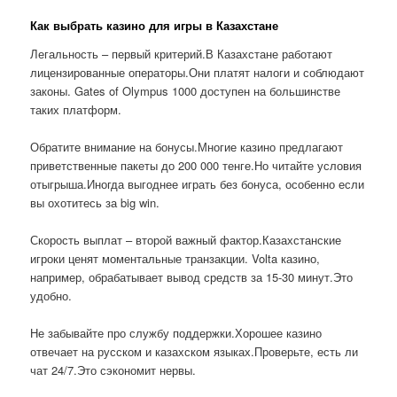
Как выбрать казино для игры в Казахстане
Легальность – первый критерий.В Казахстане работают
лицензированные операторы.Они платят налоги и соблюдают
законы. Gates of Olympus 1000 доступен на большинстве
таких платформ.
Обратите внимание на бонусы.Многие казино предлагают
приветственные пакеты до 200 000 тенге.Но читайте условия
отыгрыша.Иногда выгоднее играть без бонуса, особенно если
вы охотитесь за big win.
Скорость выплат – второй важный фактор.Казахстанские
игроки ценят моментальные транзакции. Volta казино,
например, обрабатывает вывод средств за 15-30 минут.Это
удобно.
Не забывайте про службу поддержки.Хорошее казино
отвечает на русском и казахском языках.Проверьте, есть ли
чат 24/7.Это сэкономит нервы.