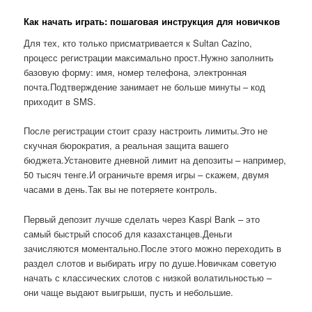
Как начать играть: пошаговая инструкция для новичков
Для тех, кто только присматривается к Sultan Cazino,
процесс регистрации максимально прост.Нужно заполнить
базовую форму: имя, номер телефона, электронная
почта.Подтверждение занимает не больше минуты – код
приходит в SMS.
После регистрации стоит сразу настроить лимиты.Это не
скучная бюрократия, а реальная защита вашего
бюджета.Установите дневной лимит на депозиты – например,
50 тысяч тенге.И ограничьте время игры – скажем, двумя
часами в день.Так вы не потеряете контроль.
Первый депозит лучше сделать через Kaspi Bank – это
самый быстрый способ для казахстанцев.Деньги
зачисляются моментально.После этого можно переходить в
раздел слотов и выбирать игру по душе.Новичкам советую
начать с классических слотов с низкой волатильностью –
они чаще выдают выигрыши, пусть и небольшие.