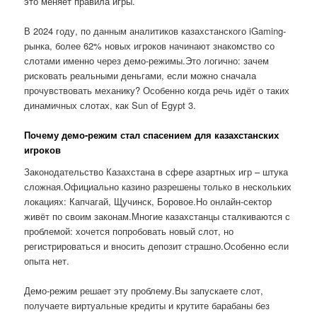
это меняет правила игры.
В 2024 году, по данным аналитиков казахстанского iGaming-
рынка, более 62% новых игроков начинают знакомство со
слотами именно через демо-режимы.Это логично: зачем
рисковать реальными деньгами, если можно сначала
прочувствовать механику? Особенно когда речь идёт о таких
динамичных слотах, как Sun of Egypt 3.
Почему демо-режим стал спасением для казахстанских
игроков
Законодательство Казахстана в сфере азартных игр – штука
сложная.Официально казино разрешены только в нескольких
локациях: Капчагай, Щучинск, Боровое.Но онлайн-сектор
живёт по своим законам.Многие казахстанцы сталкиваются с
проблемой: хочется попробовать новый слот, но
регистрироваться и вносить депозит страшно.Особенно если
опыта нет.
Демо-режим решает эту проблему.Вы запускаете слот,
получаете виртуальные кредиты и крутите барабаны без