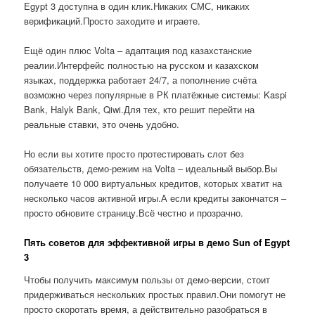
Egypt 3 доступна в один клик.Никаких СМС, никаких
верификаций.Просто заходите и играете.
Ещё один плюс Volta – адаптация под казахстанские
реалии.Интерфейс полностью на русском и казахском
языках, поддержка работает 24/7, а пополнение счёта
возможно через популярные в РК платёжные системы: Kaspi
Bank, Halyk Bank, Qiwi.Для тех, кто решит перейти на
реальные ставки, это очень удобно.
Но если вы хотите просто протестировать слот без
обязательств, демо-режим на Volta – идеальный выбор.Вы
получаете 10 000 виртуальных кредитов, которых хватит на
несколько часов активной игры.А если кредиты закончатся –
просто обновите страницу.Всё честно и прозрачно.
Пять советов для эффективной игры в демо Sun of Egypt
3
Чтобы получить максимум пользы от демо-версии, стоит
придерживаться нескольких простых правил.Они помогут не
просто скоротать время, а действительно разобраться в