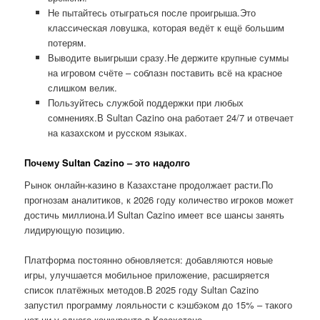
Не пытайтесь отыграться после проигрыша.Это
классическая ловушка, которая ведёт к ещё большим
потерям.
Выводите выигрыши сразу.Не держите крупные суммы
на игровом счёте – соблазн поставить всё на красное
слишком велик.
Пользуйтесь службой поддержки при любых
сомнениях.В Sultan Cazino она работает 24/7 и отвечает
на казахском и русском языках.
Почему Sultan Cazino – это надолго
Рынок онлайн-казино в Казахстане продолжает расти.По
прогнозам аналитиков, к 2026 году количество игроков может
достичь миллиона.И Sultan Cazino имеет все шансы занять
лидирующую позицию.
Платформа постоянно обновляется: добавляются новые
игры, улучшается мобильное приложение, расширяется
список платёжных методов.В 2025 году Sultan Cazino
запустил программу лояльности с кэшбэком до 15% – такого
нет ни у одного конкурента в Казахстане.