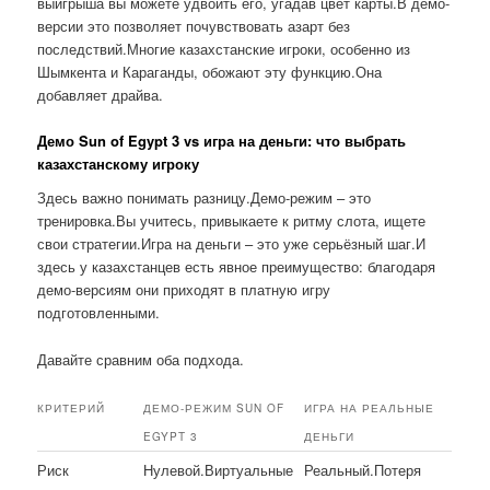
выигрыша вы можете удвоить его, угадав цвет карты.В демо-
версии это позволяет почувствовать азарт без
последствий.Многие казахстанские игроки, особенно из
Шымкента и Караганды, обожают эту функцию.Она
добавляет драйва.
Демо Sun of Egypt 3 vs игра на деньги: что выбрать
казахстанскому игроку
Здесь важно понимать разницу.Демо-режим – это
тренировка.Вы учитесь, привыкаете к ритму слота, ищете
свои стратегии.Игра на деньги – это уже серьёзный шаг.И
здесь у казахстанцев есть явное преимущество: благодаря
демо-версиям они приходят в платную игру
подготовленными.
Давайте сравним оба подхода.
КРИТЕРИЙ
ДЕМО-РЕЖИМ SUN OF
ИГРА НА РЕАЛЬНЫЕ
EGYPT 3
ДЕНЬГИ
Риск
Нулевой.Виртуальные
Реальный.Потеря