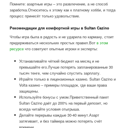
Помните: азартные игры – это развлечение, а не способ
заработка.Относитесь к этому как к платному хобби, и тогда
процесс принесёт только удовольствие.
Рекомендации для комфортной игры в Sultan Cazino
Чтобы игра была в радость и не ударила по карману, стоит
придерживаться нескольких простых правил.Вот
в этом
ресурсе
что советуют опытные игроки и эксперты:
Устанавливайте чёткий бюджет на месяц и не
превышайте его.Лучше потерять запланированные 30
тысяч тенге, чем случайно спустить зарплату.
Играйте только в лицензионных казино. Sultan Cazino и
Volta казино – примеры площадок, где ваши права
защищены.
Используйте бонусы с умом.Приветственный пакет
Sultan Cazino даёт до 200% на первый депозит, но
всегда читайте условия отыгрыша.
Делайте перерывы каждые 30-40 минут.Азарт
затягивает, и без таймера можно потерять счёт
времени.