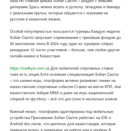
база.Но главная фишка Sultan Cazino – раздел с живыми
дилерами.Здесь можно играть в рулетку, блэкджек и баккару
с реальными крупье, которые общаются с игроками на
русском и казахском языках.
Особой популярностью пользуются турниры.Каждую неделю
Sultan Cazino запускает соревнования с призовым фондом до
50 миллионов тенге.В 2024 году один из турниров собрал
рекордные 12 тысяч участников – больше, чем любое другое
онлайн-казино в Казахстане.
https://icedkyiv.com.ua
Для любителей спортивных ставок
тоже есть опции.Хотя основная специализация Sultan Cazino
– это казино-игры, платформа активно развивает линию на
казахстанские спортивные события.Ставки на матчи КПЛ, бои
казахстанских бойцов ММА и даже на игры национальной
сборной по футболу – всё это доступно в несколько кликов.
Важный нюанс: платформа адаптирована под мобильные
устройства.Приложение Sultan Cazino работает на iOS и
Android без лагов, что критично для казахстанцев, которые
привыкли играть в перерывах на работе или в пробках.А