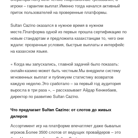
игроки – гарантии выплат.Именно тогда начался активный
приток пользователей на проверенные платформы.
Sultan Cazino оказался в нужное время в нужном
месте.Платформа одной из первых прошла сертификацию по
новым стандартам и предложила казахстанцам то, чего они
ждали: прозрачные условия, быстрые выплаты и интерфейс
на казахском языке.
« Когда мы запускались, главной задачей было показать:
онлайн-казино может быть честным.Мы внедрили систему
мгновенных выплат и публикуем статистику возвратов
каждую неделю.Это сработало – за первый год аудитория
выросла в три раза », – рассказывает Айдар Кенжебаев,
директор по развитию Sultan Cazino.
Что предлагает Sultan Cazino: от слотов до живых
дилеров
Ассортимент игр на платформе впечатляет даже бывалых
игроков.Более 3500 слотов от ведущих провайдеров – это