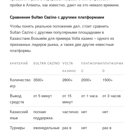
пробки в Алматы, как известно, дают на это немало времени.
Сравнение Sultan Cazino с другими платформами
Чтобы понять реальное положение дел, стоит сравнить
Sultan Cazino с другими популярными площадками в
Казахстане.Возьмём для примера Volta казино – одного из
признанных лидеров рынка, а также две другие известные
платформы.
КРИТЕРИЙ
SULTAN CAZINO
VOLTA
ПЛАТФОРМА
ПЛАТФОРМА
КАЗИНО
C
D
Количество
3500+
2800+
2000+
1500+
игр
Вывод
от 5 минут
от 15
от 1 часа
от 3 часов
средств
минут
Казахский
полная
частично
нет
нет
язык
поддержка
Турниры
еженедельные
раз в
нет
раз в