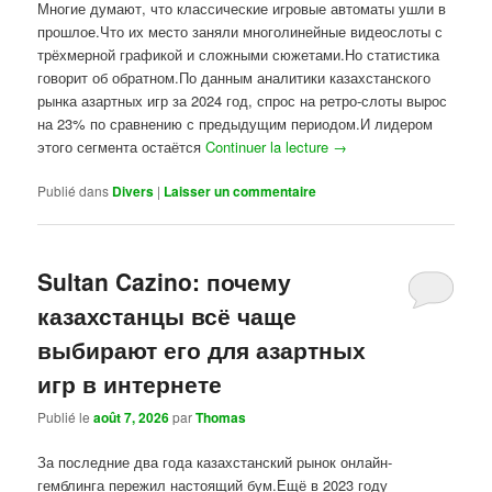
Многие думают, что классические игровые автоматы ушли в
прошлое.Что их место заняли многолинейные видеослоты с
трёхмерной графикой и сложными сюжетами.Но статистика
говорит об обратном.По данным аналитики казахстанского
рынка азартных игр за 2024 год, спрос на ретро-слоты вырос
на 23% по сравнению с предыдущим периодом.И лидером
этого сегмента остаётся
Continuer la lecture
→
Publié dans
Divers
|
Laisser un commentaire
Sultan Cazino: почему
казахстанцы всё чаще
выбирают его для азартных
игр в интернете
Publié le
août 7, 2026
par
Thomas
За последние два года казахстанский рынок онлайн-
гемблинга пережил настоящий бум.Ещё в 2023 году