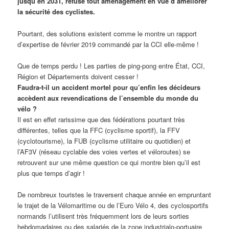
jusqu’en 2031, refuse tout aménagement en vue d’améliorer
la sécurité des cyclistes.
Pourtant, des solutions existent comme le montre un rapport
d’expertise de février 2019 commandé par la CCI elle-même !
Que de temps perdu ! Les parties de ping-pong entre État, CCI,
Région et Départements doivent cesser !
Faudra-t-il un accident mortel pour qu’enfin les décideurs
accèdent aux revendications de l’ensemble du monde du
vélo ?
Il est en effet rarissime que des fédérations pourtant très
différentes, telles que la FFC (cyclisme sportif), la FFV
(cyclotourisme), la FUB (cyclisme utilitaire ou quotidien) et
l’AF3V (réseau cyclable des voies vertes et véloroutes) se
retrouvent sur une même question ce qui montre bien qu’il est
plus que temps d’agir !
De nombreux touristes le traversent chaque année en empruntant
le trajet de la Vélomaritime ou de l’Euro Vélo 4, des cyclosportifs
normands l’utilisent très fréquemment lors de leurs sorties
hebdomadaires ou des salariés de la zone industrialo-portuaire