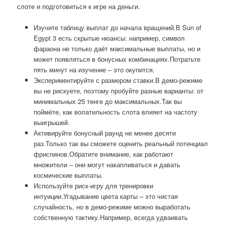
слоте и подготовиться к игре на деньги.
Изучите таблицу выплат до начала вращений.В Sun of
Egypt 3 есть скрытые нюансы: например, символ
фараона не только даёт максимальные выплаты, но и
может появляться в бонусных комбинациях.Потратьте
пять минут на изучение – это окупится.
Экспериментируйте с размером ставки.В демо-режиме
вы не рискуете, поэтому пробуйте разные варианты: от
минимальных 25 тенге до максимальных.Так вы
поймёте, как волатильность слота влияет на частоту
выигрышей.
Активируйте бонусный раунд не менее десяти
раз.Только так вы сможете оценить реальный потенциал
фриспинов.Обратите внимание, как работают
множители – они могут накапливаться и давать
космические выплаты.
Используйте риск-игру для тренировки
интуиции.Угадывание цвета карты – это чистая
случайность, но в демо-режиме можно выработать
собственную тактику.Например, всегда удваивать