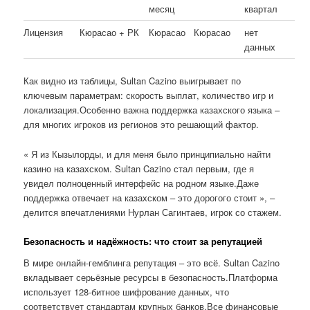
месяц
квартал
Лицензия
Кюрасао + РК
Кюрасао
Кюрасао
нет
данных
Как видно из таблицы, Sultan Cazino выигрывает по
ключевым параметрам: скорость выплат, количество игр и
локализация.Особенно важна поддержка казахского языка –
для многих игроков из регионов это решающий фактор.
« Я из Кызылорды, и для меня было принципиально найти
казино на казахском. Sultan Cazino стал первым, где я
увидел полноценный интерфейс на родном языке.Даже
поддержка отвечает на казахском – это дорогого стоит », –
делится впечатлениями Нурлан Сагинтаев, игрок со стажем.
Безопасность и надёжность: что стоит за репутацией
В мире онлайн-гемблинга репутация – это всё. Sultan Cazino
вкладывает серьёзные ресурсы в безопасность.Платформа
использует 128-битное шифрование данных, что
соответствует стандартам крупных банков.Все финансовые