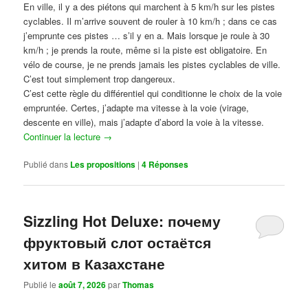
En ville, il y a des piétons qui marchent à 5 km/h sur les pistes
cyclables. Il m’arrive souvent de rouler à 10 km/h ; dans ce cas
j’emprunte ces pistes … s’il y en a. Mais lorsque je roule à 30
km/h ; je prends la route, même si la piste est obligatoire. En
vélo de course, je ne prends jamais les pistes cyclables de ville.
C’est tout simplement trop dangereux.
C’est cette règle du différentiel qui conditionne le choix de la voie
empruntée. Certes, j’adapte ma vitesse à la voie (virage,
descente en ville), mais j’adapte d’abord la voie à la vitesse.
Continuer la lecture
→
Publié dans
Les propositions
|
4
Réponses
Sizzling Hot Deluxe: почему
фруктовый слот остаётся
хитом в Казахстане
Publié le
août 7, 2026
par
Thomas