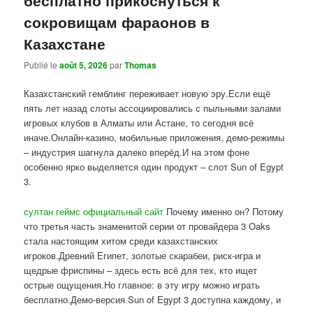
сокровищам фараонов в
Казахстане
Publié le
août 5, 2026
par
Thomas
Казахстанский гемблинг переживает новую эру.Если ещё
пять лет назад слоты ассоциировались с пыльными залами
игровых клубов в Алматы или Астане, то сегодня всё
иначе.Онлайн-казино, мобильные приложения, демо-режимы
– индустрия шагнула далеко вперёд.И на этом фоне
особенно ярко выделяется один продукт – слот Sun of Egypt
3.
султан геймс официальный сайт
Почему именно он? Потому
что третья часть знаменитой серии от провайдера 3 Oaks
стала настоящим хитом среди казахстанских
игроков.Древний Египет, золотые скарабеи, риск-игра и
щедрые фриспины – здесь есть всё для тех, кто ищет
острые ощущения.Но главное: в эту игру можно играть
бесплатно.Демо-версия Sun of Egypt 3 доступна каждому, и