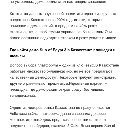
не устоялось, демо-режим стал настоящим спасением.
Кстати, по данным внутренней аналитики одного из крупных
операторов Казахстана за 2024 год, игроки, которые
начинали с демо-версий, в среднем на 40% реже
сталкиваются с проблемами управления банкроллом.Они
более осознанно подходят к ставкам и реже уходят в минус.
Где найти демо Sun of Egypt 3 в Казахстане: площадки и
нюансы
Вопрос выбора платформы – один из ключевых.В Казахстане
работает множество онлайн-казино, но не все предлагают
качественный демо-доступ.Некоторые требуют регистрации,
другие ограничивают время игры.Идеальный вариант –
площадка, где демо-режим открыт сразу, без лишних
телодвижений.
Одним из лидеров рынка Казахстана по праву считается
Volta казино.Эта платформа давно завоевала доверие
местных игроков.Здесь представлены сотни слотов от
ведущих провайдеров, включая 3 Oaks.Демо-версия Sun of