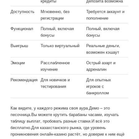
кредиты
депозита возможна
Доступность
Мгновенно, без
Требуется аккаунт и
регистрации
пополнение
Функционал
Полный, включая
Полный, включая
бонусы
бонусы
Выигрыш
Только виртуальный
Реальные деньги,
возможен кэшаут
Эмоции
Расслабленное
Острый азарт и
изучение
адреналин
Рекомендация
Для новичков и
Для опытных
тестирования
игроков с
банкроллом
Как видите, у каждого режима своя аура.Демо – это
песочница.Вы можете крутить барабаны часами, изучать
таблицу выплат, пробовать разные ставки.И всё это
бесплатно.Для казахстанского рынка, где уровень
проникновения онлайн-казино растёт, но доверие к ним ещё