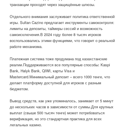
транзакции проходят через защищённые шлюзы.
Отдельного внимания заслуживает политика ответственной
игры. Sultan Cazino предлагает инструменты самоконтроля:
лимиты на депозиты, таймеры сессий и возможность
самоисключения.В 2024 году более 8 тысяч игроков
воспользовались этими функциями, что говорит о реальной
работе механизма.
Платежная система тоже продумана под казахстанские
реалии.Поддерживаются все популярные способы: Kaspi
Bank, Halyk Bank, QIWI, карты Visa и
Mastercard.Минимальный депозит – всего 1000 тенге, что
делает платформу доступной для игроков с разным
бюджетом.
Вывод средств, как уже упоминалось, занимает от 5 минут
до нескольких часов в зависимости от суммы.Для крупных
выплат (свыше 500 тысяч тенге) может потребоваться
верификация, но это стандартная практика для всех
легальных казино.