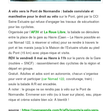
A vélo vers le Pont de Normandie : balade conviviale et
manifestive
pour le droit au vélo
sur le Pont, géré par la CCI
Seine Estuaire qui refuse d’engager les travaux de sécurisation
pour les cyclistes.
Organisée par l’
AF3V
et
La Roue Libre
, la balade se déroulera
entre la place de la gare au Havre (Caen – Le Havre possible en
car Nomad 122, à réserver si vélos) pour se rendre à travers le
port et les marais jusqu’à la Maison de l’Estuaire située au pied
du Pont (15 km) avec pique-nique et visite.
RDV le vendredi 8 mai au Havre à 11h
sur le parvis de la Gare
(routière + SNCF) : rassemblement des cyclistes de la région et
départ en groupe.
Gratuit. Adultes et ados sont en autonomie, chacun s’organise
pour venir et participer (
car Nomad 122
, covoiturage, train) :
seule la balade A/R est encadrée.
A noter : le groupe ne se rendra pas à vélo sur le Pont de
Normandie. Emmener son vélo (ou à louer sur place), eau, pique-
nique et crème solaire bien sûr. A bientôt !
source :
https://openagenda.com/fr/af3v/events/a-velo-vers-