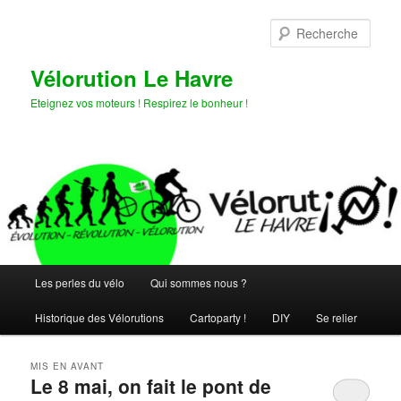
Aller
Aller
au
au
Rech
contenu
contenu
principal
secondaire
Vélorution Le Havre
Eteignez vos moteurs ! Respirez le bonheur !
Menu
Les perles du vélo
Qui sommes nous ?
principal
Historique des Vélorutions
Cartoparty !
DIY
Se relier
MIS EN AVANT
Le 8 mai, on fait le pont de