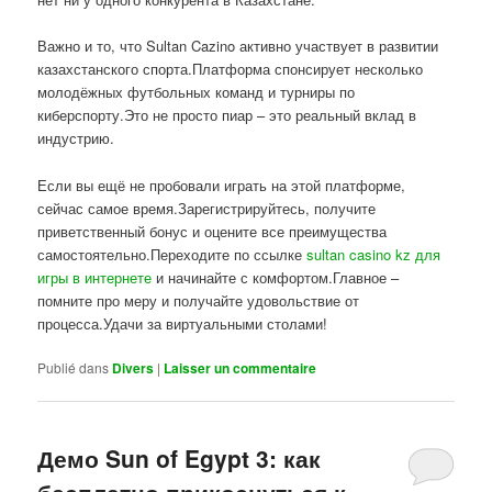
Важно и то, что Sultan Cazino активно участвует в развитии
казахстанского спорта.Платформа спонсирует несколько
молодёжных футбольных команд и турниры по
киберспорту.Это не просто пиар – это реальный вклад в
индустрию.
Если вы ещё не пробовали играть на этой платформе,
сейчас самое время.Зарегистрируйтесь, получите
приветственный бонус и оцените все преимущества
самостоятельно.Переходите по ссылке
sultan casino kz для
игры в интернете
и начинайте с комфортом.Главное –
помните про меру и получайте удовольствие от
процесса.Удачи за виртуальными столами!
Publié dans
Divers
|
Laisser un commentaire
Демо Sun of Egypt 3: как
бесплатно прикоснуться к