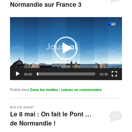
Normandie sur France 3
Publié le
mai 11, 2026
par
Steph
Lecteur
vidéo
00:00
02:35
Publié dans
Dans les médias
|
Laisser un commentaire
MIS EN AVANT
Le 8 mai : On fait le Pont …
de Normandie !