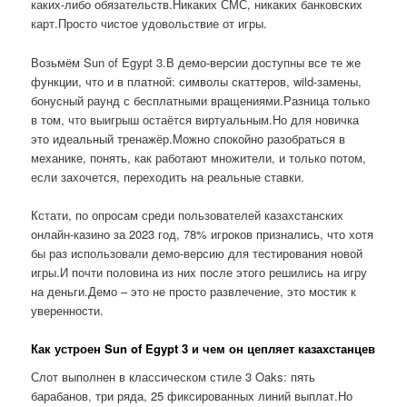
каких-либо обязательств.Никаких СМС, никаких банковских
карт.Просто чистое удовольствие от игры.
Возьмём Sun of Egypt 3.В демо-версии доступны все те же
функции, что и в платной: символы скаттеров, wild-замены,
бонусный раунд с бесплатными вращениями.Разница только
в том, что выигрыш остаётся виртуальным.Но для новичка
это идеальный тренажёр.Можно спокойно разобраться в
механике, понять, как работают множители, и только потом,
если захочется, переходить на реальные ставки.
Кстати, по опросам среди пользователей казахстанских
онлайн-казино за 2023 год, 78% игроков признались, что хотя
бы раз использовали демо-версию для тестирования новой
игры.И почти половина из них после этого решились на игру
на деньги.Демо – это не просто развлечение, это мостик к
уверенности.
Как устроен Sun of Egypt 3 и чем он цепляет казахстанцев
Слот выполнен в классическом стиле 3 Oaks: пять
барабанов, три ряда, 25 фиксированных линий выплат.Но