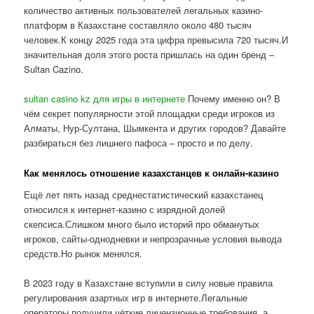
количество активных пользователей легальных казино-
платформ в Казахстане составляло около 480 тысяч
человек.К концу 2025 года эта цифра превысила 720 тысяч.И
значительная доля этого роста пришлась на один бренд –
Sultan Cazino.
sultan casino kz для игры в интернете
Почему именно он? В
чём секрет популярности этой площадки среди игроков из
Алматы, Нур-Султана, Шымкента и других городов? Давайте
разбираться без лишнего пафоса – просто и по делу.
Как менялось отношение казахстанцев к онлайн-казино
Ещё лет пять назад среднестатистический казахстанец
относился к интернет-казино с изрядной долей
скепсиса.Слишком много было историй про обманутых
игроков, сайты-однодневки и непрозрачные условия вывода
средств.Но рынок менялся.
В 2023 году в Казахстане вступили в силу новые правила
регулирования азартных игр в интернете.Легальные
операторы получили чёткие лицензионные требования, а