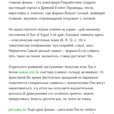
главная фишка – это атмосфера.Разработчики создали
настоящий портал в Древний Египет.Пирамиды, песок,
иероглифы и, конечно, сам фараон.Визуал сочный, анимация
плавная, звуковое сопровождение погружает с головой.
Но казахстанского игрока хлебом не корми – дай механику
посложнее.И Sun of Egypt 3 её даёт.Базовые символы здесь
– классические карточные знаки (A, K, Q, J, 10) и
тематические изображения: жук-скарабей, сокол, анкх,
Нефертити.Самый ценный символ – фараон.Если собрать
пять таких на линии, множитель ставки достигает 50x.
Отдельного внимания заслуживает бонусная игра.Три и
более
soeva.com.br
скаттера (символ солнца) активируют 10
фриспинов.Во время бесплатных вращений на барабанах
появляются специальные символы с множителями.Они могут
накапливаться, и в итоге вы получаете внушительные
выплаты.В демо-режиме это особенно приятно: можно
прокручивать бонусы десятки раз, не тратя ни тиына.
pro-salon.kz
Ещё одна фишка – риск-игра.После любого