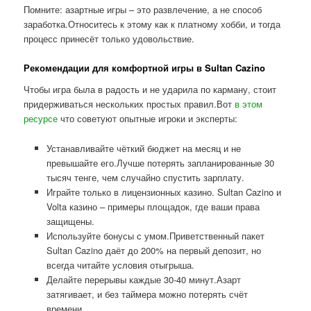
Помните: азартные игры – это развлечение, а не способ
заработка.Относитесь к этому как к платному хобби, и тогда
процесс принесёт только удовольствие.
Рекомендации для комфортной игры в Sultan Cazino
Чтобы игра была в радость и не ударила по карману, стоит
придерживаться нескольких простых правил.Вот
в этом
ресурсе
что советуют опытные игроки и эксперты:
Устанавливайте чёткий бюджет на месяц и не
превышайте его.Лучше потерять запланированные 30
тысяч тенге, чем случайно спустить зарплату.
Играйте только в лицензионных казино. Sultan Cazino и
Volta казино – примеры площадок, где ваши права
защищены.
Используйте бонусы с умом.Приветственный пакет
Sultan Cazino даёт до 200% на первый депозит, но
всегда читайте условия отыгрыша.
Делайте перерывы каждые 30-40 минут.Азарт
затягивает, и без таймера можно потерять счёт
времени.