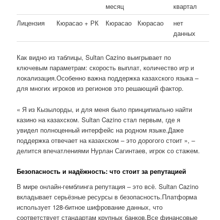
месяц
квартал
Лицензия
Кюрасао + РК
Кюрасао
Кюрасао
нет
данных
Как видно из таблицы, Sultan Cazino выигрывает по
ключевым параметрам: скорость выплат, количество игр и
локализация.Особенно важна поддержка казахского языка –
для многих игроков из регионов это решающий фактор.
« Я из Кызылорды, и для меня было принципиально найти
казино на казахском. Sultan Cazino стал первым, где я
увидел полноценный интерфейс на родном языке.Даже
поддержка отвечает на казахском – это дорогого стоит », –
делится впечатлениями Нурлан Сагинтаев, игрок со стажем.
Безопасность и надёжность: что стоит за репутацией
В мире онлайн-гемблинга репутация – это всё. Sultan Cazino
вкладывает серьёзные ресурсы в безопасность.Платформа
использует 128-битное шифрование данных, что
соответствует стандартам крупных банков.Все финансовые