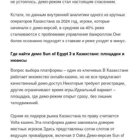
не устоялось, демо-режим стал настоящим спасением.
Кстати, по данным внутренней аналитики одного из крупных
операторов Казахстана за 2024 год, игроки, которые
начинали с демо-версий, в среднем на 40% реже
сталкиваются с проблемами управления банкроллом.Они
более осознанно подходят к ставкам и реже уходят в минус.
Где найти демо Sun of Egypt 3 в Казахстане: площадки и
нюансы
Вопрос выбора платформы – один из ключевых.В Казахстане
работает множество онлайн-казино, но не все предлагают
качественный демо-доступ.Некоторые требуют регистрации,
другие ограничивают время игры.Идеальный вариант –
площадка, где демо-режим открыт сразу, без лишних
телодвижений.
Одним из лидеров рынка Казахстана по праву считается
Volta казино.Эта платформа давно завоевала доверие
местных игроков.Здесь представлены сотни слотов от
ведущих провайдеров, включая 3 Oaks.Демо-версия Sun of