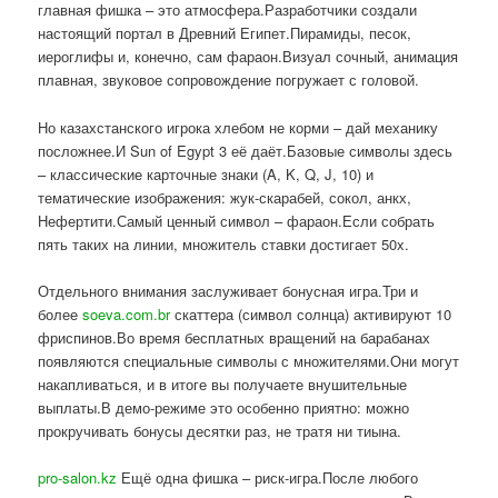
главная фишка – это атмосфера.Разработчики создали
настоящий портал в Древний Египет.Пирамиды, песок,
иероглифы и, конечно, сам фараон.Визуал сочный, анимация
плавная, звуковое сопровождение погружает с головой.
Но казахстанского игрока хлебом не корми – дай механику
посложнее.И Sun of Egypt 3 её даёт.Базовые символы здесь
– классические карточные знаки (A, K, Q, J, 10) и
тематические изображения: жук-скарабей, сокол, анкх,
Нефертити.Самый ценный символ – фараон.Если собрать
пять таких на линии, множитель ставки достигает 50x.
Отдельного внимания заслуживает бонусная игра.Три и
более
soeva.com.br
скаттера (символ солнца) активируют 10
фриспинов.Во время бесплатных вращений на барабанах
появляются специальные символы с множителями.Они могут
накапливаться, и в итоге вы получаете внушительные
выплаты.В демо-режиме это особенно приятно: можно
прокручивать бонусы десятки раз, не тратя ни тиына.
pro-salon.kz
Ещё одна фишка – риск-игра.После любого