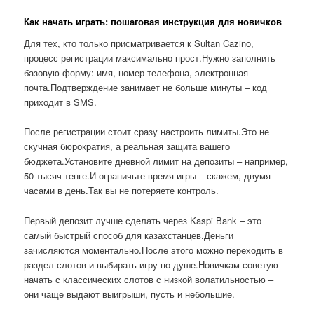
Как начать играть: пошаговая инструкция для новичков
Для тех, кто только присматривается к Sultan Cazino,
процесс регистрации максимально прост.Нужно заполнить
базовую форму: имя, номер телефона, электронная
почта.Подтверждение занимает не больше минуты – код
приходит в SMS.
После регистрации стоит сразу настроить лимиты.Это не
скучная бюрократия, а реальная защита вашего
бюджета.Установите дневной лимит на депозиты – например,
50 тысяч тенге.И ограничьте время игры – скажем, двумя
часами в день.Так вы не потеряете контроль.
Первый депозит лучше сделать через Kaspi Bank – это
самый быстрый способ для казахстанцев.Деньги
зачисляются моментально.После этого можно переходить в
раздел слотов и выбирать игру по душе.Новичкам советую
начать с классических слотов с низкой волатильностью –
они чаще выдают выигрыши, пусть и небольшие.