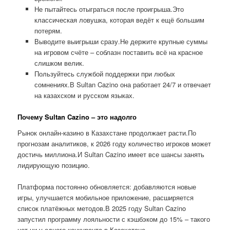
Не пытайтесь отыграться после проигрыша.Это
классическая ловушка, которая ведёт к ещё большим
потерям.
Выводите выигрыши сразу.Не держите крупные суммы
на игровом счёте – соблазн поставить всё на красное
слишком велик.
Пользуйтесь службой поддержки при любых
сомнениях.В Sultan Cazino она работает 24/7 и отвечает
на казахском и русском языках.
Почему Sultan Cazino – это надолго
Рынок онлайн-казино в Казахстане продолжает расти.По
прогнозам аналитиков, к 2026 году количество игроков может
достичь миллиона.И Sultan Cazino имеет все шансы занять
лидирующую позицию.
Платформа постоянно обновляется: добавляются новые
игры, улучшается мобильное приложение, расширяется
список платёжных методов.В 2025 году Sultan Cazino
запустил программу лояльности с кэшбэком до 15% – такого
нет ни у одного конкурента в Казахстане.