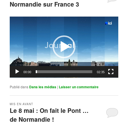
Normandie sur France 3
Publié le
mai 11, 2026
par
Steph
Lecteur
vidéo
00:00
02:35
Publié dans
Dans les médias
|
Laisser un commentaire
MIS EN AVANT
Le 8 mai : On fait le Pont …
de Normandie !