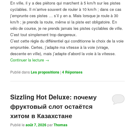
En ville, il y a des piétons qui marchent à 5 km/h sur les pistes
cyclables. Il m’arrive souvent de rouler à 10 km/h ; dans ce cas
j’emprunte ces pistes … s’il y en a. Mais lorsque je roule à 30
km/h ; je prends la route, même si la piste est obligatoire. En
vélo de course, je ne prends jamais les pistes cyclables de ville.
C’est tout simplement trop dangereux.
C’est cette règle du différentiel qui conditionne le choix de la voie
empruntée. Certes, j’adapte ma vitesse à la voie (virage,
descente en ville), mais j’adapte d’abord la voie à la vitesse.
Continuer la lecture
→
Publié dans
Les propositions
|
4
Réponses
Sizzling Hot Deluxe: почему
фруктовый слот остаётся
хитом в Казахстане
Publié le
août 7, 2026
par
Thomas