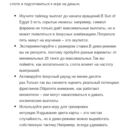
слоте и подготовиться к игре на деньги.
Изучите таблицу выплат до начала вращений.В Sun of
Egypt 3 есть скрытые нюансы: например, символ
фараона не только даёт максимальные выплаты, но и
может появляться в бонусных комбинациях.Потратьте
пять минут на изучение – это окупится.
Экспериментируйте с размером ставки.В демо-режиме
вы не рискуете, поэтому пробуйте разные варианты: от
минимальных 25 тенге до максимальных.Так вы
поймёте, как волатильность слота влияет на частоту
выигрышей.
Активируйте бонусный раунд не менее десяти
раз.Только так вы сможете оценить реальный потенциал
фриспинов.Обратите внимание, как работают
множители – они могут накапливаться и давать
космические выплаты.
Используйте риск-игру для тренировки
интуиции.Угадывание цвета карты – это чистая
случайность, но в демо-режиме можно выработать
собственную тактику.Например, всегда удваивать