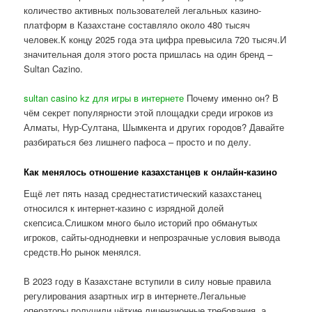
количество активных пользователей легальных казино-
платформ в Казахстане составляло около 480 тысяч
человек.К концу 2025 года эта цифра превысила 720 тысяч.И
значительная доля этого роста пришлась на один бренд –
Sultan Cazino.
sultan casino kz для игры в интернете
Почему именно он? В
чём секрет популярности этой площадки среди игроков из
Алматы, Нур-Султана, Шымкента и других городов? Давайте
разбираться без лишнего пафоса – просто и по делу.
Как менялось отношение казахстанцев к онлайн-казино
Ещё лет пять назад среднестатистический казахстанец
относился к интернет-казино с изрядной долей
скепсиса.Слишком много было историй про обманутых
игроков, сайты-однодневки и непрозрачные условия вывода
средств.Но рынок менялся.
В 2023 году в Казахстане вступили в силу новые правила
регулирования азартных игр в интернете.Легальные
операторы получили чёткие лицензионные требования, а