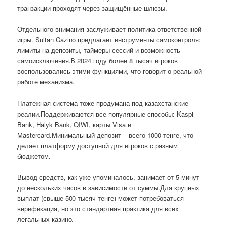
транзакции проходят через защищённые шлюзы.
Отдельного внимания заслуживает политика ответственной
игры. Sultan Cazino предлагает инструменты самоконтроля:
лимиты на депозиты, таймеры сессий и возможность
самоисключения.В 2024 году более 8 тысяч игроков
воспользовались этими функциями, что говорит о реальной
работе механизма.
Платежная система тоже продумана под казахстанские
реалии.Поддерживаются все популярные способы: Kaspi
Bank, Halyk Bank, QIWI, карты Visa и
Mastercard.Минимальный депозит – всего 1000 тенге, что
делает платформу доступной для игроков с разным
бюджетом.
Вывод средств, как уже упоминалось, занимает от 5 минут
до нескольких часов в зависимости от суммы.Для крупных
выплат (свыше 500 тысяч тенге) может потребоваться
верификация, но это стандартная практика для всех
легальных казино.