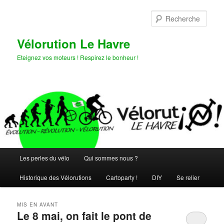
Aller
Aller
au
au
Rech
contenu
contenu
principal
secondaire
Vélorution Le Havre
Eteignez vos moteurs ! Respirez le bonheur !
Menu
Les perles du vélo
Qui sommes nous ?
principal
Historique des Vélorutions
Cartoparty !
DIY
Se relier
MIS EN AVANT
Le 8 mai, on fait le pont de