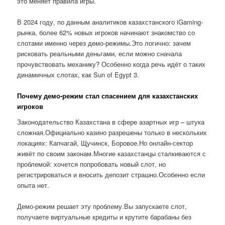
это меняет правила игры.
В 2024 году, по данным аналитиков казахстанского iGaming-
рынка, более 62% новых игроков начинают знакомство со
слотами именно через демо-режимы.Это логично: зачем
рисковать реальными деньгами, если можно сначала
прочувствовать механику? Особенно когда речь идёт о таких
динамичных слотах, как Sun of Egypt 3.
Почему демо-режим стал спасением для казахстанских
игроков
Законодательство Казахстана в сфере азартных игр – штука
сложная.Официально казино разрешены только в нескольких
локациях: Капчагай, Щучинск, Боровое.Но онлайн-сектор
живёт по своим законам.Многие казахстанцы сталкиваются с
проблемой: хочется попробовать новый слот, но
регистрироваться и вносить депозит страшно.Особенно если
опыта нет.
Демо-режим решает эту проблему.Вы запускаете слот,
получаете виртуальные кредиты и крутите барабаны без