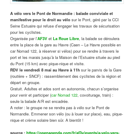
A vélo vers le Pont de Normandie : balade conviviale et
manifestive
pour le droit au vélo
sur le Pont, géré par la CCI
Seine Estuaire qui refuse d’engager les travaux de sécurisation
pour les cyclistes.
Organisée par l’
AF3V
et
La Roue Libre
, la balade se déroulera
entre la place de la gare au Havre (Caen – Le Havre possible en
car Nomad 122, à réserver si vélos) pour se rendre à travers le
port et les marais jusqu’à la Maison de l’Estuaire située au pied
du Pont (15 km) avec pique-nique et visite.
RDV le vendredi 8 mai au Havre à 11h
sur le parvis de la Gare
(routière + SNCF) : rassemblement des cyclistes de la région et
départ en groupe.
Gratuit. Adultes et ados sont en autonomie, chacun s’organise
pour venir et participer (
car Nomad 122
, covoiturage, train) :
seule la balade A/R est encadrée.
A noter : le groupe ne se rendra pas à vélo sur le Pont de
Normandie. Emmener son vélo (ou à louer sur place), eau, pique-
nique et crème solaire bien sûr. A bientôt !
source :
https://openagenda.com/fr/af3v/events/a-velo-vers-