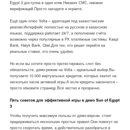
Egypt 3 доступна в один клик.Никаких СМС, никаких
верификаций.Просто заходите и играете.
Ещё один плюс Volta – адаптация под казахстанские
реалии.Интерфейс полностью на русском и казахском
языках, поддержка работает 24/7, а пополнение счёта
возможно через популярные в РК платёжные системы: Kaspi
Bank, Halyk Bank, Qiwi.Для тех, кто решит перейти на
реальные ставки, это очень удобно.
Но если вы хотите просто протестировать слот без
обязательств, демо-режим на Volta – идеальный выбор.Вы
получаете 10 000 виртуальных кредитов, которых хватит на
несколько часов активной игры.А если кредиты закончатся –
просто обновите страницу.Всё честно и прозрачно.
Пять советов для эффективной игры в демо Sun of Egypt
3
Чтобы получить максимум пользы от демо-версии, стоит
придерживаться нескольких простых правил.Они помогут не
просто скоротать время, а действительно разобраться в