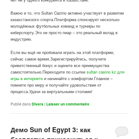
Важно и то, что Sultan Cazino активно участвует в развитии
казахстанского спорта.Платформа спонсирует несколько
молодёжных футбольных команд и турниры по
киберспорту.Это не просто пиар – это реальный вклад в
индустрию.
Если вы ещё не пробовали играть на этой платформе,
сейчас самое время.Зарегистрируйтесь, получите
приветственный бонус и оцените все преимущества
самостоятельно.Переходите по ссылке
sultan casino kz для
игры в интернете
и начинайте с комфортом.Главное –
помните про меру и получайте удовольствие от
процесса.Удачи за виртуальными столами!
Publié dans
Divers
|
Laisser un commentaire
Демо Sun of Egypt 3: как
бесплатно прикоснуться к