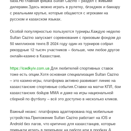
база.Но главная фишка Sultan Cazino – раздел с живыми
дилерами.Здесь можно играть в рулетку, блэкджек и баккару
с реальными крупье, которые общаются с игроками на
русском и казахском языках.
Особой популярностью пользуются турниры.Каждую неделю
Sultan Cazino запускает соревнования с призовым фондом до
50 миллионов тенге.В 2024 году один из турниров собрал
рекордные 12 тысяч участников – больше, чем любое другое
онлайн-казино в Казахстане.
https://icedkyiv.com.ua
Для любителей спортивных ставок
тоже есть опции.Хотя основная специализация Sultan Cazino
– это казино-игры, платформа активно развивает линию на
казахстанские спортивные события.Ставки на матчи КПЛ, бои
казахстанских бойцов ММА и даже на игры национальной
сборной по футболу – всё это доступно в несколько кликов.
Важный нюанс: платформа адаптирована под мобильные
устройства.Приложение Sultan Cazino работает на iOS и
Android без лагов, что критично для казахстанцев, которые
привыкли играть в перерывах на работе или в пробках.А