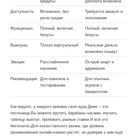
кредиты
депозита возможна
Доступность
Мгновенно, без
Требуется аккаунт и
регистрации
пополнение
Функционал
Полный, включая
Полный, включая
бонусы
бонусы
Выигрыш
Только виртуальный
Реальные деньги,
возможен кэшаут
Эмоции
Расслабленное
Острый азарт и
изучение
адреналин
Рекомендация
Для новичков и
Для опытных
тестирования
игроков с
банкроллом
Как видите, у каждого режима своя аура.Демо – это
песочница.Вы можете крутить барабаны часами, изучать
таблицу выплат, пробовать разные ставки.И всё это
бесплатно.Для казахстанского рынка, где уровень
проникновения онлайн-казино растёт, но доверие к ним ещё