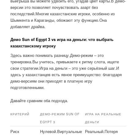
выигрыша вы можете удвоить его, угадав цвет карты.В демо-
версии это позволяет почувствовать азарт без
последствий.Многие казахстанские игроки, особенно из
Шымкента и Караганды, обожают эту функцию.Она
добавляет драйва.
Демо Sun of Egypt 3 vs игра на деньги: что выбрать
казахстанскому игроку
Здесь важно понимать разницу.Демо-режим – это
тренировка.Вы учитесь, привыкаете к ритму слота, ищете
свои стратегии.Игра на деньги – это уже серьёзный шаг.И
здесь у казахстанцев есть явное преимущество: благодаря
демо-версиям они приходят в платную игру
подготовленными.
Давайте сравним оба подхода.
КРИТЕРИЙ
ДЕМО-РЕЖИМ SUN OF
ИГРА НА РЕАЛЬНЫЕ
EGYPT 3
ДЕНЬГИ
Риск
Нулевой.Виртуальные
Реальный.Потеря