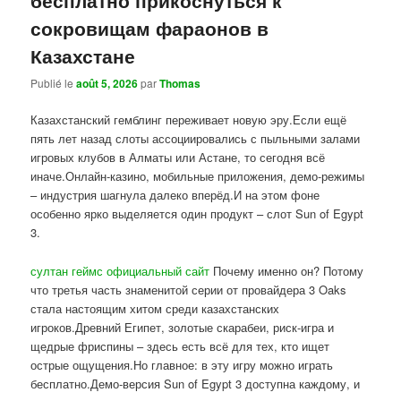
сокровищам фараонов в
Казахстане
Publié le
août 5, 2026
par
Thomas
Казахстанский гемблинг переживает новую эру.Если ещё
пять лет назад слоты ассоциировались с пыльными залами
игровых клубов в Алматы или Астане, то сегодня всё
иначе.Онлайн-казино, мобильные приложения, демо-режимы
– индустрия шагнула далеко вперёд.И на этом фоне
особенно ярко выделяется один продукт – слот Sun of Egypt
3.
султан геймс официальный сайт
Почему именно он? Потому
что третья часть знаменитой серии от провайдера 3 Oaks
стала настоящим хитом среди казахстанских
игроков.Древний Египет, золотые скарабеи, риск-игра и
щедрые фриспины – здесь есть всё для тех, кто ищет
острые ощущения.Но главное: в эту игру можно играть
бесплатно.Демо-версия Sun of Egypt 3 доступна каждому, и