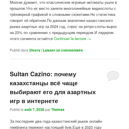
Многие думают, что классические игровые автоматы ушли в
прошлое.Что их место заняли многолинейные видеослоты с
трёхмерной графикой и сложными сюжетами.Но статистика
говорит об обратном.По данным аналитики казахстанского
рынка азартных игр за 2024 год, спрос на ретро-слоты вырос
на 23% по сравнению с предыдущим периодом.И лидером
этого сегмента остаётся
Continuer la lecture
→
Publié dans
Divers
|
Laisser un commentaire
Sultan Cazino: почему
казахстанцы всё чаще
выбирают его для азартных
игр в интернете
Publié le
août 7, 2026
par
Thomas
За последние два года казахстанский рынок онлайн-
гемблинга пережил настоящий бум.Ещё в 2023 году