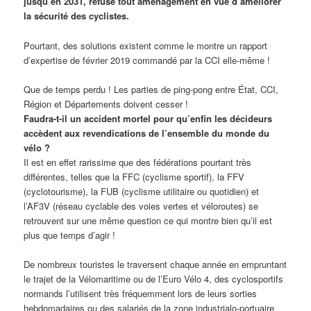
jusqu’en 2031, refuse tout aménagement en vue d’améliorer
la sécurité des cyclistes.
Pourtant, des solutions existent comme le montre un rapport
d’expertise de février 2019 commandé par la CCI elle-même !
Que de temps perdu ! Les parties de ping-pong entre État, CCI,
Région et Départements doivent cesser !
Faudra-t-il un accident mortel pour qu’enfin les décideurs
accèdent aux revendications de l’ensemble du monde du
vélo ?
Il est en effet rarissime que des fédérations pourtant très
différentes, telles que la FFC (cyclisme sportif), la FFV
(cyclotourisme), la FUB (cyclisme utilitaire ou quotidien) et
l’AF3V (réseau cyclable des voies vertes et véloroutes) se
retrouvent sur une même question ce qui montre bien qu’il est
plus que temps d’agir !
De nombreux touristes le traversent chaque année en empruntant
le trajet de la Vélomaritime ou de l’Euro Vélo 4, des cyclosportifs
normands l’utilisent très fréquemment lors de leurs sorties
hebdomadaires ou des salariés de la zone industrialo-portuaire