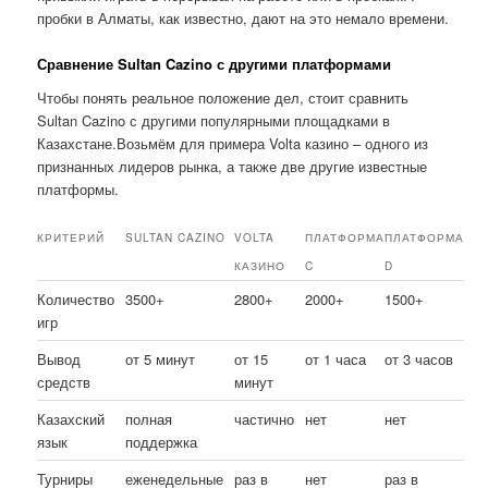
пробки в Алматы, как известно, дают на это немало времени.
Сравнение Sultan Cazino с другими платформами
Чтобы понять реальное положение дел, стоит сравнить
Sultan Cazino с другими популярными площадками в
Казахстане.Возьмём для примера Volta казино – одного из
признанных лидеров рынка, а также две другие известные
платформы.
КРИТЕРИЙ
SULTAN CAZINO
VOLTA
ПЛАТФОРМА
ПЛАТФОРМА
КАЗИНО
C
D
Количество
3500+
2800+
2000+
1500+
игр
Вывод
от 5 минут
от 15
от 1 часа
от 3 часов
средств
минут
Казахский
полная
частично
нет
нет
язык
поддержка
Турниры
еженедельные
раз в
нет
раз в