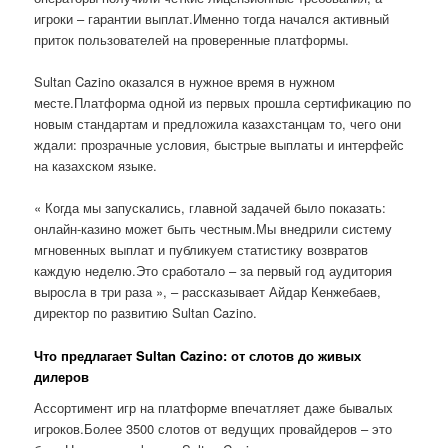
игроки – гарантии выплат.Именно тогда начался активный
приток пользователей на проверенные платформы.
Sultan Cazino оказался в нужное время в нужном
месте.Платформа одной из первых прошла сертификацию по
новым стандартам и предложила казахстанцам то, чего они
ждали: прозрачные условия, быстрые выплаты и интерфейс
на казахском языке.
« Когда мы запускались, главной задачей было показать:
онлайн-казино может быть честным.Мы внедрили систему
мгновенных выплат и публикуем статистику возвратов
каждую неделю.Это сработало – за первый год аудитория
выросла в три раза », – рассказывает Айдар Кенжебаев,
директор по развитию Sultan Cazino.
Что предлагает Sultan Cazino: от слотов до живых
дилеров
Ассортимент игр на платформе впечатляет даже бывалых
игроков.Более 3500 слотов от ведущих провайдеров – это