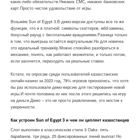
каких-либо обязательств.Никаких СМС, никаких банковских
карт.Просто чистое удовольствие от игры.
Возьмём Sun of Egypt 3.В демо-версии доступны все те же
функции, что и в платной: символы скаттеров, wild-замены,
бонусный раунд с бесплатными вращениями.Разница только
в том, что выигрыш остаётся виртуальным.Но для новичка
это идеальный тренажёр.Можно спокойно разобраться в
механике, понять, как работают множители, и только потом,
если захочется, переходить на реальные ставки.
Кстати, по опросам среди пользователей казахстанских
онлайн-казино за 2023 год, 78% игроков признались, что хотя
бы раз использовали демо-версию для тестирования новой
игры.И почти половина из них после этого решились на игру
на деньги.Демо – это не просто развлечение, это мостик к
уверенности.
Как устроен Sun of Egypt 3 и чем он цепляет казахстанцев
Слот выполнен в классическом стиле 3 Oaks: пять
барабанов, три ряда, 25 фиксированных линий выплат.Но