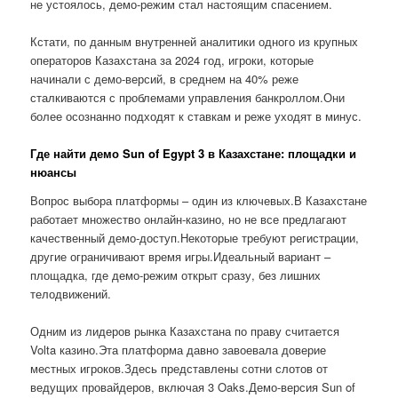
не устоялось, демо-режим стал настоящим спасением.
Кстати, по данным внутренней аналитики одного из крупных
операторов Казахстана за 2024 год, игроки, которые
начинали с демо-версий, в среднем на 40% реже
сталкиваются с проблемами управления банкроллом.Они
более осознанно подходят к ставкам и реже уходят в минус.
Где найти демо Sun of Egypt 3 в Казахстане: площадки и
нюансы
Вопрос выбора платформы – один из ключевых.В Казахстане
работает множество онлайн-казино, но не все предлагают
качественный демо-доступ.Некоторые требуют регистрации,
другие ограничивают время игры.Идеальный вариант –
площадка, где демо-режим открыт сразу, без лишних
телодвижений.
Одним из лидеров рынка Казахстана по праву считается
Volta казино.Эта платформа давно завоевала доверие
местных игроков.Здесь представлены сотни слотов от
ведущих провайдеров, включая 3 Oaks.Демо-версия Sun of