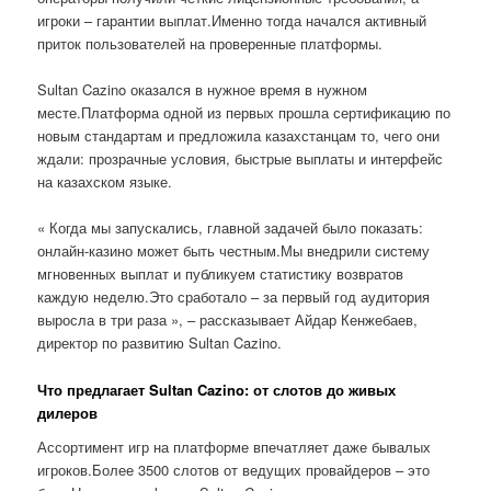
игроки – гарантии выплат.Именно тогда начался активный
приток пользователей на проверенные платформы.
Sultan Cazino оказался в нужное время в нужном
месте.Платформа одной из первых прошла сертификацию по
новым стандартам и предложила казахстанцам то, чего они
ждали: прозрачные условия, быстрые выплаты и интерфейс
на казахском языке.
« Когда мы запускались, главной задачей было показать:
онлайн-казино может быть честным.Мы внедрили систему
мгновенных выплат и публикуем статистику возвратов
каждую неделю.Это сработало – за первый год аудитория
выросла в три раза », – рассказывает Айдар Кенжебаев,
директор по развитию Sultan Cazino.
Что предлагает Sultan Cazino: от слотов до живых
дилеров
Ассортимент игр на платформе впечатляет даже бывалых
игроков.Более 3500 слотов от ведущих провайдеров – это