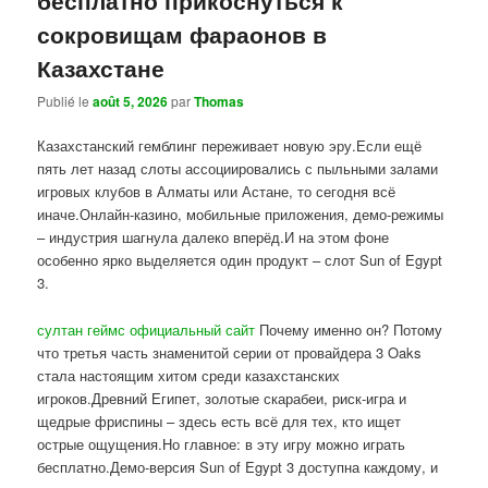
сокровищам фараонов в
Казахстане
Publié le
août 5, 2026
par
Thomas
Казахстанский гемблинг переживает новую эру.Если ещё
пять лет назад слоты ассоциировались с пыльными залами
игровых клубов в Алматы или Астане, то сегодня всё
иначе.Онлайн-казино, мобильные приложения, демо-режимы
– индустрия шагнула далеко вперёд.И на этом фоне
особенно ярко выделяется один продукт – слот Sun of Egypt
3.
султан геймс официальный сайт
Почему именно он? Потому
что третья часть знаменитой серии от провайдера 3 Oaks
стала настоящим хитом среди казахстанских
игроков.Древний Египет, золотые скарабеи, риск-игра и
щедрые фриспины – здесь есть всё для тех, кто ищет
острые ощущения.Но главное: в эту игру можно играть
бесплатно.Демо-версия Sun of Egypt 3 доступна каждому, и