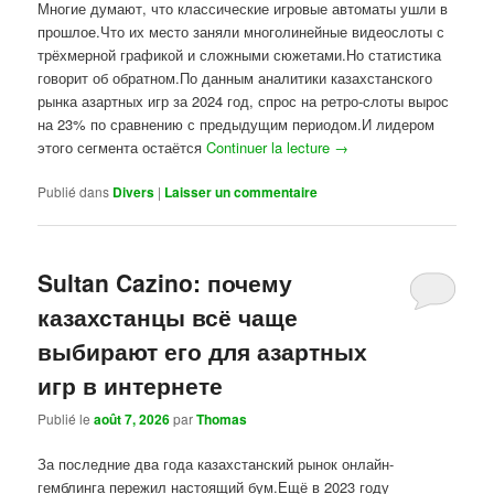
Многие думают, что классические игровые автоматы ушли в
прошлое.Что их место заняли многолинейные видеослоты с
трёхмерной графикой и сложными сюжетами.Но статистика
говорит об обратном.По данным аналитики казахстанского
рынка азартных игр за 2024 год, спрос на ретро-слоты вырос
на 23% по сравнению с предыдущим периодом.И лидером
этого сегмента остаётся
Continuer la lecture
→
Publié dans
Divers
|
Laisser un commentaire
Sultan Cazino: почему
казахстанцы всё чаще
выбирают его для азартных
игр в интернете
Publié le
août 7, 2026
par
Thomas
За последние два года казахстанский рынок онлайн-
гемблинга пережил настоящий бум.Ещё в 2023 году