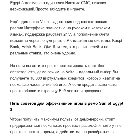
Egypt 3 доступна в один клик.Никаких СМС, никаких
верификаций.Просто заходите и играете.
Ещё один плюс Volta – адаптация под казахстанские
реалии.Интерфейс полностью на русском и казахском
языках, поддержка работает 24/7, а пополнение счёта
возможно через популярные в РК платёжные системы: Kaspi
Bank, Halyk Bank, Qiwi.Для тех, кто решит перейти на
реальные ставки, это очень удобно.
Но если вы хотите просто протестировать слот без
обязательств, демо-режим на Volta – идеальный выбор.Вы
получаете 10 000 виртуальных кредитов, которых хватит на
несколько часов активной игры.А если кредиты закончатся –
просто обновите страницу.Всё честно и прозрачно.
Пять советов для эффективной игры в демо Sun of Egypt
3
Чтобы получить максимум пользы от демо-версии, стоит
придерживаться нескольких простых правил.Они помогут не
просто скоротать время, а действительно разобраться в