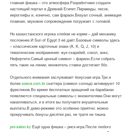
главная фишка – это атмосфера.Разработчики создали
настоящий портал в Древний Египет.Пирамиды, песок,
иероглифы и, конечно, сам фараон.Визуал сочный, анимация
плавная, звуковое сопровождение погружает с головой.
Но казахстанского игрока хлебом не корми – дай механику
посложнее.И Sun of Egypt 3 её даёт.Базовые символы здесь
– классические карточные знаки (A, K, Q, J, 10) и
тематические изображения: жук-скарабей, сокол, анкх,
Нефертити.Самый ценный символ – фараон.Если собрать
пять таких на линии, множитель ставки достигает 50x.
Отдельного внимания заслуживает бонусная игра.Три и
более
soeva.com.br
скаттера (символ солнца) активируют 10
фриспинов.Во время бесплатных вращений на барабанах
появляются специальные символы с множителями.Они могут
накапливаться, и в итоге вы получаете внушительные
выплаты.В демо-режиме это особенно приятно: можно
прокручивать бонусы десятки раз, не тратя ни тиына.
pro-salon.kz
Ещё одна фишка – риск-игра.После любого