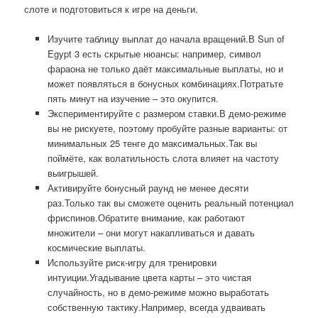
слоте и подготовиться к игре на деньги.
Изучите таблицу выплат до начала вращений.В Sun of
Egypt 3 есть скрытые нюансы: например, символ
фараона не только даёт максимальные выплаты, но и
может появляться в бонусных комбинациях.Потратьте
пять минут на изучение – это окупится.
Экспериментируйте с размером ставки.В демо-режиме
вы не рискуете, поэтому пробуйте разные варианты: от
минимальных 25 тенге до максимальных.Так вы
поймёте, как волатильность слота влияет на частоту
выигрышей.
Активируйте бонусный раунд не менее десяти
раз.Только так вы сможете оценить реальный потенциал
фриспинов.Обратите внимание, как работают
множители – они могут накапливаться и давать
космические выплаты.
Используйте риск-игру для тренировки
интуиции.Угадывание цвета карты – это чистая
случайность, но в демо-режиме можно выработать
собственную тактику.Например, всегда удваивать