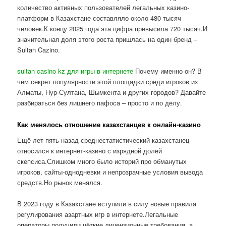
количество активных пользователей легальных казино-
платформ в Казахстане составляло около 480 тысяч
человек.К концу 2025 года эта цифра превысила 720 тысяч.И
значительная доля этого роста пришлась на один бренд –
Sultan Cazino.
sultan casino kz для игры в интернете
Почему именно он? В
чём секрет популярности этой площадки среди игроков из
Алматы, Нур-Султана, Шымкента и других городов? Давайте
разбираться без лишнего пафоса – просто и по делу.
Как менялось отношение казахстанцев к онлайн-казино
Ещё лет пять назад среднестатистический казахстанец
относился к интернет-казино с изрядной долей
скепсиса.Слишком много было историй про обманутых
игроков, сайты-однодневки и непрозрачные условия вывода
средств.Но рынок менялся.
В 2023 году в Казахстане вступили в силу новые правила
регулирования азартных игр в интернете.Легальные
операторы получили чёткие лицензионные требования, а