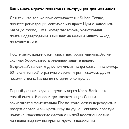
Как начать играть: пошаговая инструкция для новичков
Для тех, кто только присматривается к Sultan Cazino,
процесс регистрации максимально прост.Нужно заполнить
базовую форму: имя, номер телефона, электронная
почта.Подтверждение занимает не больше минуты – код
приходит в SMS.
После регистрации стоит сразу настроить лимиты.Это не
скучная бюрократия, а реальная защита вашего
бюджета.Установите дневной лимит на депозиты – например,
50 тысяч тенге.И ограничьте время игры – скажем, двумя
часами в день.Так вы не потеряете контроль.
Первый депозит лучше сделать через Kaspi Bank – это
самый быстрый способ для казахстанцев.Деньги
зачисляются моментально.После этого можно переходить в
раздел слотов и выбирать игру по душе.Новичкам советую
начать с классических слотов с низкой волатильностью –
они чаще выдают выигрыши, пусть и небольшие.