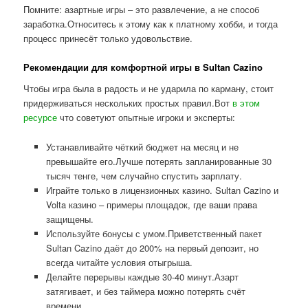
Помните: азартные игры – это развлечение, а не способ
заработка.Относитесь к этому как к платному хобби, и тогда
процесс принесёт только удовольствие.
Рекомендации для комфортной игры в Sultan Cazino
Чтобы игра была в радость и не ударила по карману, стоит
придерживаться нескольких простых правил.Вот
в этом
ресурсе
что советуют опытные игроки и эксперты:
Устанавливайте чёткий бюджет на месяц и не
превышайте его.Лучше потерять запланированные 30
тысяч тенге, чем случайно спустить зарплату.
Играйте только в лицензионных казино. Sultan Cazino и
Volta казино – примеры площадок, где ваши права
защищены.
Используйте бонусы с умом.Приветственный пакет
Sultan Cazino даёт до 200% на первый депозит, но
всегда читайте условия отыгрыша.
Делайте перерывы каждые 30-40 минут.Азарт
затягивает, и без таймера можно потерять счёт
времени.