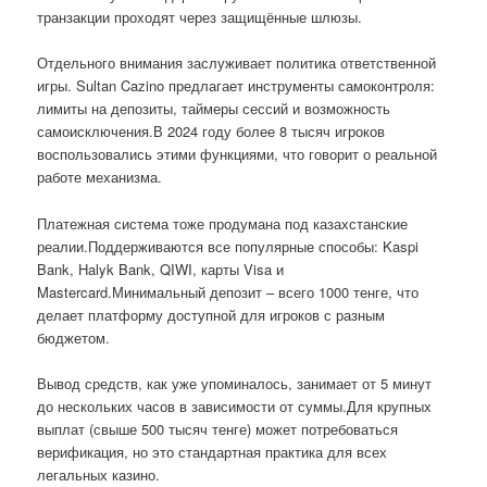
транзакции проходят через защищённые шлюзы.
Отдельного внимания заслуживает политика ответственной
игры. Sultan Cazino предлагает инструменты самоконтроля:
лимиты на депозиты, таймеры сессий и возможность
самоисключения.В 2024 году более 8 тысяч игроков
воспользовались этими функциями, что говорит о реальной
работе механизма.
Платежная система тоже продумана под казахстанские
реалии.Поддерживаются все популярные способы: Kaspi
Bank, Halyk Bank, QIWI, карты Visa и
Mastercard.Минимальный депозит – всего 1000 тенге, что
делает платформу доступной для игроков с разным
бюджетом.
Вывод средств, как уже упоминалось, занимает от 5 минут
до нескольких часов в зависимости от суммы.Для крупных
выплат (свыше 500 тысяч тенге) может потребоваться
верификация, но это стандартная практика для всех
легальных казино.