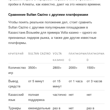
пробки в Алматы, как известно, дают на это немало времени.
Сравнение Sultan Cazino с другими платформами
Чтобы понять реальное положение дел, стоит сравнить
Sultan Cazino с другими популярными площадками в
Казахстане.Возьмём для примера Volta казино – одного из
признанных лидеров рынка, а также две другие известные
платформы.
КРИТЕРИЙ
SULTAN CAZINO
VOLTA
ПЛАТФОРМА
ПЛАТФОРМА
КАЗИНО
C
D
Количество
3500+
2800+
2000+
1500+
игр
Вывод
от 5 минут
от 15
от 1 часа
от 3 часов
средств
минут
Казахский
полная
частично
нет
нет
язык
поддержка
Турниры
еженедельные
раз в
нет
раз в