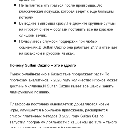
Не пытайтесь отыграться после проигрыша.Это
классическая ловушка, которая ведёт к ещё большим
потерям.
Выводите выигрыши сразу.Не держите крупные суммы
на игровом счёте – соблазн поставить всё на красное
слишком велик.
Пользуйтесь службой поддержки при любых
сомнениях.В Sultan Cazino она работает 24/7 и отвечает
на казахском и русском языках.
Почему Sultan Cazino – это надолго
Рынок онлайн-казино в Казахстане продолжает расти.По
прогнозам аналитиков, к 2026 году количество игроков может
достичь миллиона.И Sultan Cazino имеет все шансы занять
лидирующую позицию.
Платформа постоянно обновляется: добавляются новые
игры, улучшается мобильное приложение, расширяется
список платёжных методов.В 2025 году Sultan Cazino
запустил программу лояльности с кэшбэком до 15% – такого
нет ни у одного конкурента в Казахстане.