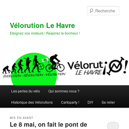
Aller
Aller
au
au
Rech
contenu
contenu
principal
secondaire
Vélorution Le Havre
Eteignez vos moteurs ! Respirez le bonheur !
Menu
Les perles du vélo
Qui sommes nous ?
principal
Historique des Vélorutions
Cartoparty !
DIY
Se relier
MIS EN AVANT
Le 8 mai, on fait le pont de