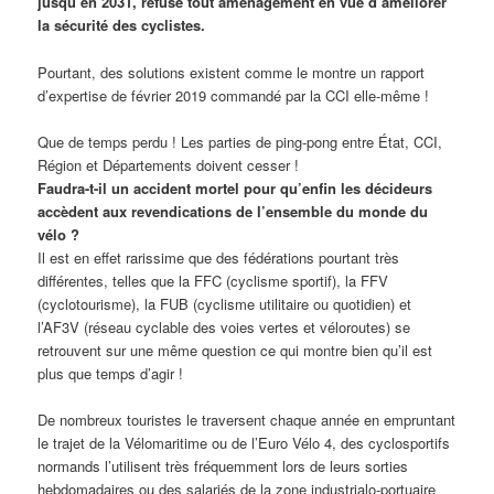
jusqu’en 2031, refuse tout aménagement en vue d’améliorer
la sécurité des cyclistes.
Pourtant, des solutions existent comme le montre un rapport
d’expertise de février 2019 commandé par la CCI elle-même !
Que de temps perdu ! Les parties de ping-pong entre État, CCI,
Région et Départements doivent cesser !
Faudra-t-il un accident mortel pour qu’enfin les décideurs
accèdent aux revendications de l’ensemble du monde du
vélo ?
Il est en effet rarissime que des fédérations pourtant très
différentes, telles que la FFC (cyclisme sportif), la FFV
(cyclotourisme), la FUB (cyclisme utilitaire ou quotidien) et
l’AF3V (réseau cyclable des voies vertes et véloroutes) se
retrouvent sur une même question ce qui montre bien qu’il est
plus que temps d’agir !
De nombreux touristes le traversent chaque année en empruntant
le trajet de la Vélomaritime ou de l’Euro Vélo 4, des cyclosportifs
normands l’utilisent très fréquemment lors de leurs sorties
hebdomadaires ou des salariés de la zone industrialo-portuaire