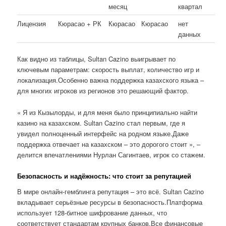
месяц
квартал
Лицензия
Кюрасао + РК
Кюрасао
Кюрасао
нет
данных
Как видно из таблицы, Sultan Cazino выигрывает по
ключевым параметрам: скорость выплат, количество игр и
локализация.Особенно важна поддержка казахского языка –
для многих игроков из регионов это решающий фактор.
« Я из Кызылорды, и для меня было принципиально найти
казино на казахском. Sultan Cazino стал первым, где я
увидел полноценный интерфейс на родном языке.Даже
поддержка отвечает на казахском – это дорогого стоит », –
делится впечатлениями Нурлан Сагинтаев, игрок со стажем.
Безопасность и надёжность: что стоит за репутацией
В мире онлайн-гемблинга репутация – это всё. Sultan Cazino
вкладывает серьёзные ресурсы в безопасность.Платформа
использует 128-битное шифрование данных, что
соответствует стандартам крупных банков.Все финансовые