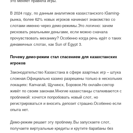
это меняет правила игры.
В 2024 году, по данным аналитиков казахстанского iGaming-
рынка, более 62% новых игроков начинают знакомство со
слотами именно через демо-режимы.Это логично: зачем
рисковать реальными деньгами, если можно сначала
прочувствовать механику? Особенно когда речь идёт о таких
динамичных слотах, как Sun of Egypt 3.
Почему демо-режим стал спасением для казахстанских
игроков
Законодательство Казахстана в сфере азартных игр – штука
сложная.Официально казино разрешены только в нескольких
локациях: Капчагай, Щучинск, Боровое.Но онлайн-сектор
живёт по своим законам.Многие казахстанцы сталкиваются с
проблемой: хочется попробовать новый слот, но
регистрироваться и вносить депозит страшно.Особенно если
опыта нет.
Демо-режим решает эту проблему.Вы запускаете слот,
получаете виртуальные кредиты и крутите барабаны без