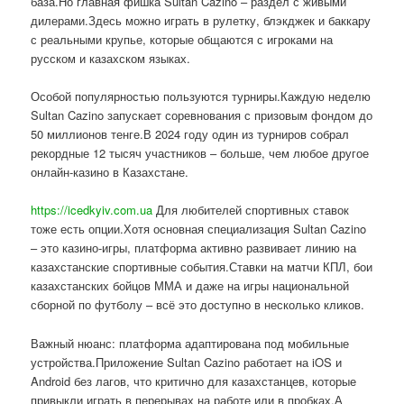
база.Но главная фишка Sultan Cazino – раздел с живыми
дилерами.Здесь можно играть в рулетку, блэкджек и баккару
с реальными крупье, которые общаются с игроками на
русском и казахском языках.
Особой популярностью пользуются турниры.Каждую неделю
Sultan Cazino запускает соревнования с призовым фондом до
50 миллионов тенге.В 2024 году один из турниров собрал
рекордные 12 тысяч участников – больше, чем любое другое
онлайн-казино в Казахстане.
https://icedkyiv.com.ua
Для любителей спортивных ставок
тоже есть опции.Хотя основная специализация Sultan Cazino
– это казино-игры, платформа активно развивает линию на
казахстанские спортивные события.Ставки на матчи КПЛ, бои
казахстанских бойцов ММА и даже на игры национальной
сборной по футболу – всё это доступно в несколько кликов.
Важный нюанс: платформа адаптирована под мобильные
устройства.Приложение Sultan Cazino работает на iOS и
Android без лагов, что критично для казахстанцев, которые
привыкли играть в перерывах на работе или в пробках.А