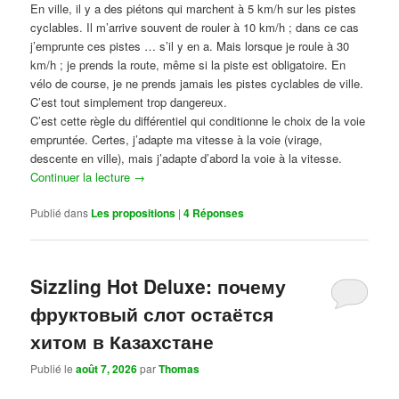
En ville, il y a des piétons qui marchent à 5 km/h sur les pistes
cyclables. Il m’arrive souvent de rouler à 10 km/h ; dans ce cas
j’emprunte ces pistes … s’il y en a. Mais lorsque je roule à 30
km/h ; je prends la route, même si la piste est obligatoire. En
vélo de course, je ne prends jamais les pistes cyclables de ville.
C’est tout simplement trop dangereux.
C’est cette règle du différentiel qui conditionne le choix de la voie
empruntée. Certes, j’adapte ma vitesse à la voie (virage,
descente en ville), mais j’adapte d’abord la voie à la vitesse.
Continuer la lecture
→
Publié dans
Les propositions
|
4
Réponses
Sizzling Hot Deluxe: почему
фруктовый слот остаётся
хитом в Казахстане
Publié le
août 7, 2026
par
Thomas