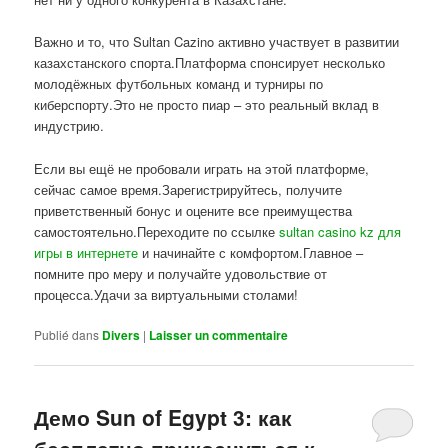
Важно и то, что Sultan Cazino активно участвует в развитии
казахстанского спорта.Платформа спонсирует несколько
молодёжных футбольных команд и турниры по
киберспорту.Это не просто пиар – это реальный вклад в
индустрию.
Если вы ещё не пробовали играть на этой платформе,
сейчас самое время.Зарегистрируйтесь, получите
приветственный бонус и оцените все преимущества
самостоятельно.Переходите по ссылке
sultan casino kz для
игры в интернете
и начинайте с комфортом.Главное –
помните про меру и получайте удовольствие от
процесса.Удачи за виртуальными столами!
Publié dans
Divers
|
Laisser un commentaire
Демо Sun of Egypt 3: как
бесплатно прикоснуться к