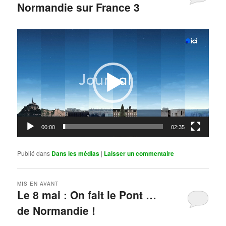
Normandie sur France 3
Publié le
mai 11, 2026
par
Steph
Lecteur
vidéo
00:00
02:35
Publié dans
Dans les médias
|
Laisser un commentaire
MIS EN AVANT
Le 8 mai : On fait le Pont …
de Normandie !