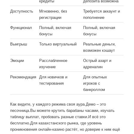
кредиты
депозита возможна
Доступность
Мгновенно, без
Требуется аккаунт и
регистрации
пополнение
Функционал
Полный, включая
Полный, включая
бонусы
бонусы
Выигрыш
Только виртуальный
Реальные деньги,
возможен кэшаут
Эмоции
Расслабленное
Острый азарт и
изучение
адреналин
Рекомендация
Для новичков и
Для опытных
тестирования
игроков с
банкроллом
Как видите, у каждого режима своя аура.Демо – это
песочница.Вы можете крутить барабаны часами, изучать
таблицу выплат, пробовать разные ставки.И всё это
бесплатно.Для казахстанского рынка, где уровень
проникновения онлайн-казино растёт, но доверие к ним ещё