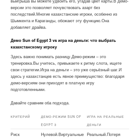
выигрыша вы можете удвоить его, угадав цвет карты.В демо-
версии это позволяет почувствовать азарт без
последствий.Многие казахстанские игроки, особенно из
Шымкента и Караганды, обожают эту функцию.Она
добавляет драйва.
Демо Sun of Egypt 3 vs игра на деньги: что выбрать
казахстанскому игроку
Здесь важно понимать разницу.Демо-режим – это
тренировка.Вы учитесь, привыкаете к ритму слота, ищете
свои стратегии.Игра на деньги – это уже серьёзный шаг.И
здесь у казахстанцев есть явное преимущество: благодаря
демо-версиям они приходят в платную игру
подготовленными.
Давайте сравним оба подхода.
КРИТЕРИЙ
ДЕМО-РЕЖИМ SUN OF
ИГРА НА РЕАЛЬНЫЕ
EGYPT 3
ДЕНЬГИ
Риск
Нулевой.Виртуальные
Реальный.Потеря