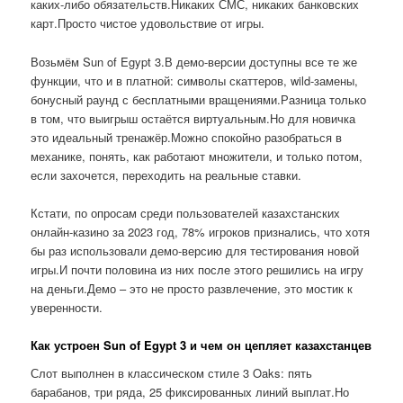
каких-либо обязательств.Никаких СМС, никаких банковских
карт.Просто чистое удовольствие от игры.
Возьмём Sun of Egypt 3.В демо-версии доступны все те же
функции, что и в платной: символы скаттеров, wild-замены,
бонусный раунд с бесплатными вращениями.Разница только
в том, что выигрыш остаётся виртуальным.Но для новичка
это идеальный тренажёр.Можно спокойно разобраться в
механике, понять, как работают множители, и только потом,
если захочется, переходить на реальные ставки.
Кстати, по опросам среди пользователей казахстанских
онлайн-казино за 2023 год, 78% игроков признались, что хотя
бы раз использовали демо-версию для тестирования новой
игры.И почти половина из них после этого решились на игру
на деньги.Демо – это не просто развлечение, это мостик к
уверенности.
Как устроен Sun of Egypt 3 и чем он цепляет казахстанцев
Слот выполнен в классическом стиле 3 Oaks: пять
барабанов, три ряда, 25 фиксированных линий выплат.Но