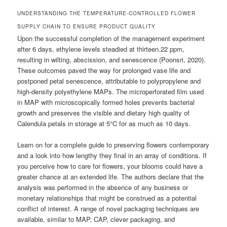
UNDERSTANDING THE TEMPERATURE-CONTROLLED FLOWER
SUPPLY CHAIN TO ENSURE PRODUCT QUALITY
Upon the successful completion of the management experiment
after 6 days, ethylene levels steadied at thirteen.22 ppm,
resulting in wilting, abscission, and senescence (Poonsri, 2020).
These outcomes paved the way for prolonged vase life and
postponed petal senescence, attributable to polypropylene and
high-density polyethylene MAPs. The microperforated film used
in MAP with microscopically formed holes prevents bacterial
growth and preserves the visible and dietary high quality of
Calendula petals in storage at 5°C for as much as 10 days.
Learn on for a complete guide to preserving flowers contemporary
and a look into how lengthy they final in an array of conditions. If
you perceive how to care for flowers, your blooms could have a
greater chance at an extended life. The authors declare that the
analysis was performed in the absence of any business or
monetary relationships that might be construed as a potential
conflict of interest. A range of novel packaging techniques are
available, similar to MAP, CAP, clever packaging, and