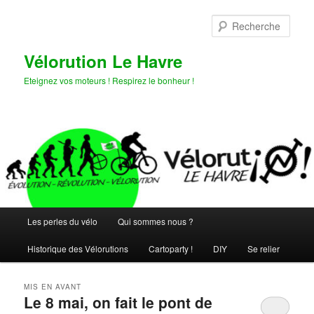
Aller
Aller
au
au
Rech
contenu
contenu
principal
secondaire
Vélorution Le Havre
Eteignez vos moteurs ! Respirez le bonheur !
Menu
Les perles du vélo
Qui sommes nous ?
principal
Historique des Vélorutions
Cartoparty !
DIY
Se relier
MIS EN AVANT
Le 8 mai, on fait le pont de