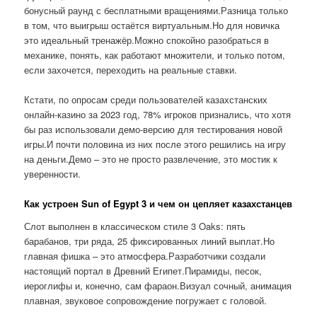
бонусный раунд с бесплатными вращениями.Разница только
в том, что выигрыш остаётся виртуальным.Но для новичка
это идеальный тренажёр.Можно спокойно разобраться в
механике, понять, как работают множители, и только потом,
если захочется, переходить на реальные ставки.
Кстати, по опросам среди пользователей казахстанских
онлайн-казино за 2023 год, 78% игроков признались, что хотя
бы раз использовали демо-версию для тестирования новой
игры.И почти половина из них после этого решились на игру
на деньги.Демо – это не просто развлечение, это мостик к
уверенности.
Как устроен Sun of Egypt 3 и чем он цепляет казахстанцев
Слот выполнен в классическом стиле 3 Oaks: пять
барабанов, три ряда, 25 фиксированных линий выплат.Но
главная фишка – это атмосфера.Разработчики создали
настоящий портал в Древний Египет.Пирамиды, песок,
иероглифы и, конечно, сам фараон.Визуал сочный, анимация
плавная, звуковое сопровождение погружает с головой.