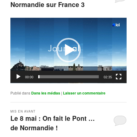
Normandie sur France 3
Publié le
mai 11, 2026
par
Steph
Lecteur
vidéo
00:00
02:35
Publié dans
Dans les médias
|
Laisser un commentaire
MIS EN AVANT
Le 8 mai : On fait le Pont …
de Normandie !