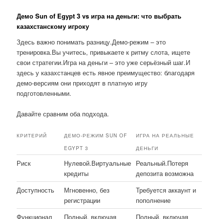
Демо Sun of Egypt 3 vs игра на деньги: что выбрать
казахстанскому игроку
Здесь важно понимать разницу.Демо-режим – это
тренировка.Вы учитесь, привыкаете к ритму слота, ищете
свои стратегии.Игра на деньги – это уже серьёзный шаг.И
здесь у казахстанцев есть явное преимущество: благодаря
демо-версиям они приходят в платную игру
подготовленными.
Давайте сравним оба подхода.
КРИТЕРИЙ
ДЕМО-РЕЖИМ SUN OF
ИГРА НА РЕАЛЬНЫЕ
EGYPT 3
ДЕНЬГИ
Риск
Нулевой.Виртуальные
Реальный.Потеря
кредиты
депозита возможна
Доступность
Мгновенно, без
Требуется аккаунт и
регистрации
пополнение
Функционал
Полный, включая
Полный, включая