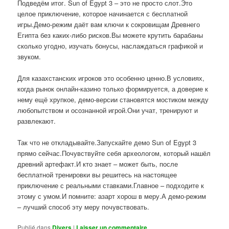
Подведём итог. Sun of Egypt 3 – это не просто слот.Это
целое приключение, которое начинается с бесплатной
игры.Демо-режим даёт вам ключи к сокровищам Древнего
Египта без каких-либо рисков.Вы можете крутить барабаны
сколько угодно, изучать бонусы, наслаждаться графикой и
звуком.
Для казахстанских игроков это особенно ценно.В условиях,
когда рынок онлайн-казино только формируется, а доверие к
нему ещё хрупкое, демо-версии становятся мостиком между
любопытством и осознанной игрой.Они учат, тренируют и
развлекают.
Так что не откладывайте.Запускайте демо Sun of Egypt 3
прямо сейчас.Почувствуйте себя археологом, который нашёл
древний артефакт.И кто знает – может быть, после
бесплатной тренировки вы решитесь на настоящее
приключение с реальными ставками.Главное – подходите к
этому с умом.И помните: азарт хорош в меру.А демо-режим
– лучший способ эту меру почувствовать.
Publié dans
Divers
|
Laisser un commentaire