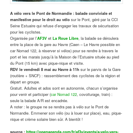
A vélo vers le Pont de Normandie : balade conviviale et
manifestive
pour le droit au vélo
sur le Pont, géré par la CCI
Seine Estuaire qui refuse d’engager les travaux de sécurisation
pour les cyclistes.
Organisée par l’
AF3V
et
La Roue Libre
, la balade se déroulera
entre la place de la gare au Havre (Caen – Le Havre possible en
car Nomad 122, à réserver si vélos) pour se rendre à travers le
port et les marais jusqu’à la Maison de l’Estuaire située au pied
du Pont (15 km) avec pique-nique et visite.
RDV le vendredi 8 mai au Havre à 11h
sur le parvis de la Gare
(routière + SNCF) : rassemblement des cyclistes de la région et
départ en groupe.
Gratuit. Adultes et ados sont en autonomie, chacun s’organise
pour venir et participer (
car Nomad 122
, covoiturage, train) :
seule la balade A/R est encadrée.
A noter : le groupe ne se rendra pas à vélo sur le Pont de
Normandie. Emmener son vélo (ou à louer sur place), eau, pique-
nique et crème solaire bien sûr. A bientôt !
source :
https://openagenda.com/fr/af3v/events/a-velo-vers-