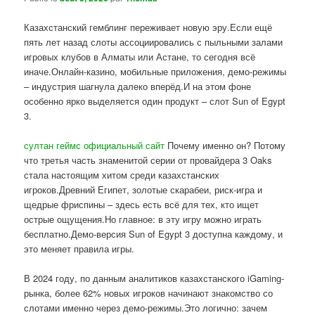
Казахстанский гемблинг переживает новую эру.Если ещё
пять лет назад слоты ассоциировались с пыльными залами
игровых клубов в Алматы или Астане, то сегодня всё
иначе.Онлайн-казино, мобильные приложения, демо-режимы
– индустрия шагнула далеко вперёд.И на этом фоне
особенно ярко выделяется один продукт – слот Sun of Egypt
3.
султан геймс официальный сайт
Почему именно он? Потому
что третья часть знаменитой серии от провайдера 3 Oaks
стала настоящим хитом среди казахстанских
игроков.Древний Египет, золотые скарабеи, риск-игра и
щедрые фриспины – здесь есть всё для тех, кто ищет
острые ощущения.Но главное: в эту игру можно играть
бесплатно.Демо-версия Sun of Egypt 3 доступна каждому, и
это меняет правила игры.
В 2024 году, по данным аналитиков казахстанского iGaming-
рынка, более 62% новых игроков начинают знакомство со
слотами именно через демо-режимы.Это логично: зачем