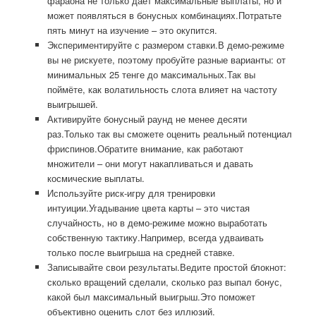
фараона не только даёт максимальные выплаты, но и
может появляться в бонусных комбинациях.Потратьте
пять минут на изучение – это окупится.
Экспериментируйте с размером ставки.В демо-режиме
вы не рискуете, поэтому пробуйте разные варианты: от
минимальных 25 тенге до максимальных.Так вы
поймёте, как волатильность слота влияет на частоту
выигрышей.
Активируйте бонусный раунд не менее десяти
раз.Только так вы сможете оценить реальный потенциал
фриспинов.Обратите внимание, как работают
множители – они могут накапливаться и давать
космические выплаты.
Используйте риск-игру для тренировки
интуиции.Угадывание цвета карты – это чистая
случайность, но в демо-режиме можно выработать
собственную тактику.Например, всегда удваивать
только после выигрыша на средней ставке.
Записывайте свои результаты.Ведите простой блокнот:
сколько вращений сделали, сколько раз выпал бонус,
какой был максимальный выигрыш.Это поможет
объективно оценить слот без иллюзий.