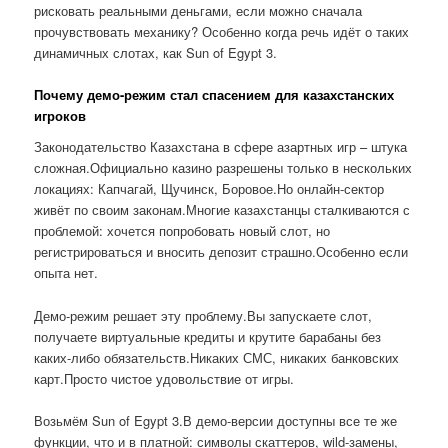
рисковать реальными деньгами, если можно сначала
прочувствовать механику? Особенно когда речь идёт о таких
динамичных слотах, как Sun of Egypt 3.
Почему демо-режим стал спасением для казахстанских
игроков
Законодательство Казахстана в сфере азартных игр – штука
сложная.Официально казино разрешены только в нескольких
локациях: Капчагай, Щучинск, Боровое.Но онлайн-сектор
живёт по своим законам.Многие казахстанцы сталкиваются с
проблемой: хочется попробовать новый слот, но
регистрироваться и вносить депозит страшно.Особенно если
опыта нет.
Демо-режим решает эту проблему.Вы запускаете слот,
получаете виртуальные кредиты и крутите барабаны без
каких-либо обязательств.Никаких СМС, никаких банковских
карт.Просто чистое удовольствие от игры.
Возьмём Sun of Egypt 3.В демо-версии доступны все те же
функции, что и в платной: символы скаттеров, wild-замены,