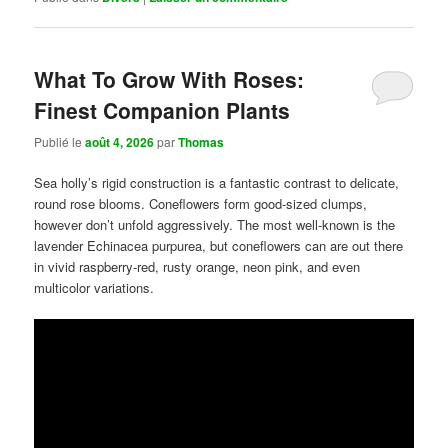
What To Grow With Roses:
Finest Companion Plants
Publié le
août 4, 2026
par
Thomas
Sea holly’s rigid construction is a fantastic contrast to delicate,
round rose blooms. Coneflowers form good-sized clumps,
however don’t unfold aggressively. The most well-known is the
lavender Echinacea purpurea, but coneflowers can are out there
in vivid raspberry-red, rusty orange, neon pink, and even
multicolor variations.