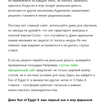
не переживаете за каждый тенге, не боитесь проиграть
зарплату.Когда же в игру входят реальные деньги,
включаются другие механизмы.Адреналин зашкаливает,
решения становятся менее рациональными.
Поэтому вот главный совет: используйте демо для обучения,
но никогда не думайте, что оно гарантирует выигрыш в
платной версии.Слоты – это случайность.Даже идеальное
знание механики не защитит от полосы неудач.Но оно
поможет вам вовремя остановиться и не делать глупых
ставок.
Если вы решите перейти на реальные деньги, выбирайте
проверенные площадки.Например,
султан геймс
официальный сайт
предлагает не только широкий выбор
слотов, но и честные условия для игры.Здесь вы найдёте и
Sun of Egypt 3, и множество других хитов от 3 Oaks.А
главное – платформа работает легально в рамках
казахстанского законодательства.
Демо Sun of Egypt 3: ваш первый шаг в мир фараонов