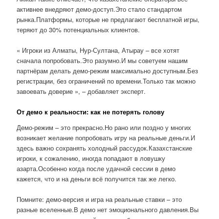
активнее внедряют демо-доступ.Это стало стандартом
рынка.Платформы, которые не предлагают бесплатной игры,
теряют до 30% потенциальных клиентов.
« Игроки из Алматы, Нур-Султана, Атырау – все хотят
сначала попробовать.Это разумно.И мы советуем нашим
партнёрам делать демо-режим максимально доступным.Без
регистрации, без ограничений по времени.Только так можно
завоевать доверие », – добавляет эксперт.
От демо к реальности: как не потерять голову
Демо-режим – это прекрасно.Но рано или поздно у многих
возникает желание попробовать игру на реальные деньги.И
здесь важно сохранять холодный рассудок.Казахстанские
игроки, к сожалению, иногда попадают в ловушку
азарта.Особенно когда после удачной сессии в демо
кажется, что и на деньги всё получится так же легко.
Помните: демо-версия и игра на реальные ставки – это
разные вселенные.В демо нет эмоционального давления.Вы