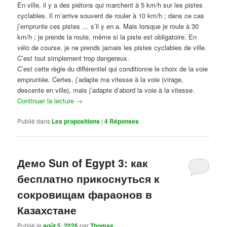
En ville, il y a des piétons qui marchent à 5 km/h sur les pistes
cyclables. Il m’arrive souvent de rouler à 10 km/h ; dans ce cas
j’emprunte ces pistes … s’il y en a. Mais lorsque je roule à 30
km/h ; je prends la route, même si la piste est obligatoire. En
vélo de course, je ne prends jamais les pistes cyclables de ville.
C’est tout simplement trop dangereux.
C’est cette règle du différentiel qui conditionne le choix de la voie
empruntée. Certes, j’adapte ma vitesse à la voie (virage,
descente en ville), mais j’adapte d’abord la voie à la vitesse.
Continuer la lecture
→
Publié dans
Les propositions
|
4
Réponses
Демо Sun of Egypt 3: как
бесплатно прикоснуться к
сокровищам фараонов в
Казахстане
Publié le
août 5, 2026
par
Thomas