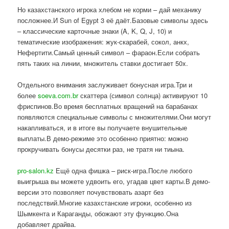
Но казахстанского игрока хлебом не корми – дай механику
посложнее.И Sun of Egypt 3 её даёт.Базовые символы здесь
– классические карточные знаки (A, K, Q, J, 10) и
тематические изображения: жук-скарабей, сокол, анкх,
Нефертити.Самый ценный символ – фараон.Если собрать
пять таких на линии, множитель ставки достигает 50x.
Отдельного внимания заслуживает бонусная игра.Три и
более
soeva.com.br
скаттера (символ солнца) активируют 10
фриспинов.Во время бесплатных вращений на барабанах
появляются специальные символы с множителями.Они могут
накапливаться, и в итоге вы получаете внушительные
выплаты.В демо-режиме это особенно приятно: можно
прокручивать бонусы десятки раз, не тратя ни тиына.
pro-salon.kz
Ещё одна фишка – риск-игра.После любого
выигрыша вы можете удвоить его, угадав цвет карты.В демо-
версии это позволяет почувствовать азарт без
последствий.Многие казахстанские игроки, особенно из
Шымкента и Караганды, обожают эту функцию.Она
добавляет драйва.