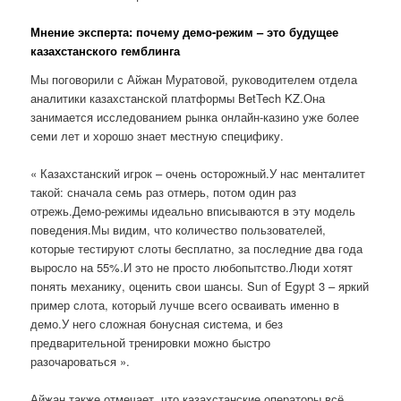
Мнение эксперта: почему демо-режим – это будущее
казахстанского гемблинга
Мы поговорили с Айжан Муратовой, руководителем отдела
аналитики казахстанской платформы BetTech KZ.Она
занимается исследованием рынка онлайн-казино уже более
семи лет и хорошо знает местную специфику.
« Казахстанский игрок – очень осторожный.У нас менталитет
такой: сначала семь раз отмерь, потом один раз
отрежь.Демо-режимы идеально вписываются в эту модель
поведения.Мы видим, что количество пользователей,
которые тестируют слоты бесплатно, за последние два года
выросло на 55%.И это не просто любопытство.Люди хотят
понять механику, оценить свои шансы. Sun of Egypt 3 – яркий
пример слота, который лучше всего осваивать именно в
демо.У него сложная бонусная система, и без
предварительной тренировки можно быстро
разочароваться ».
Айжан также отмечает, что казахстанские операторы всё