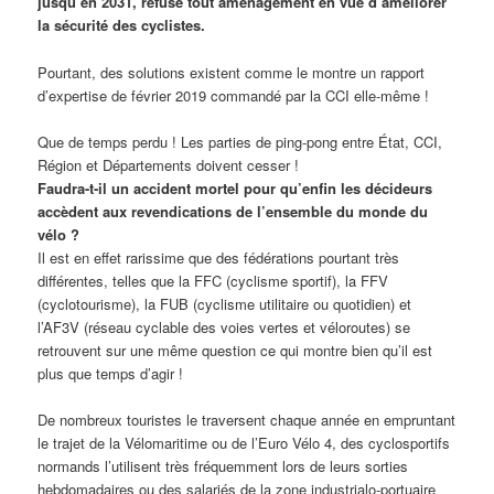
jusqu’en 2031, refuse tout aménagement en vue d’améliorer
la sécurité des cyclistes.
Pourtant, des solutions existent comme le montre un rapport
d’expertise de février 2019 commandé par la CCI elle-même !
Que de temps perdu ! Les parties de ping-pong entre État, CCI,
Région et Départements doivent cesser !
Faudra-t-il un accident mortel pour qu’enfin les décideurs
accèdent aux revendications de l’ensemble du monde du
vélo ?
Il est en effet rarissime que des fédérations pourtant très
différentes, telles que la FFC (cyclisme sportif), la FFV
(cyclotourisme), la FUB (cyclisme utilitaire ou quotidien) et
l’AF3V (réseau cyclable des voies vertes et véloroutes) se
retrouvent sur une même question ce qui montre bien qu’il est
plus que temps d’agir !
De nombreux touristes le traversent chaque année en empruntant
le trajet de la Vélomaritime ou de l’Euro Vélo 4, des cyclosportifs
normands l’utilisent très fréquemment lors de leurs sorties
hebdomadaires ou des salariés de la zone industrialo-portuaire