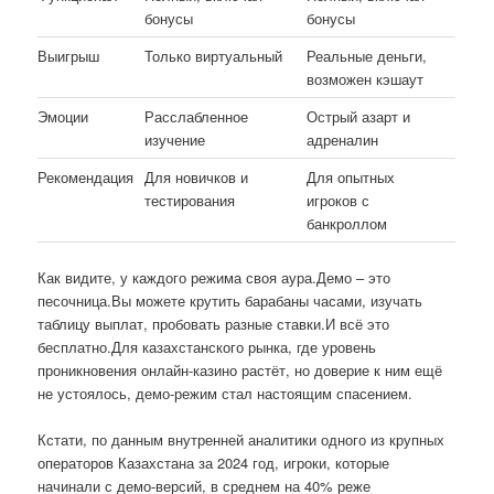
бонусы
бонусы
Выигрыш
Только виртуальный
Реальные деньги,
возможен кэшаут
Эмоции
Расслабленное
Острый азарт и
изучение
адреналин
Рекомендация
Для новичков и
Для опытных
тестирования
игроков с
банкроллом
Как видите, у каждого режима своя аура.Демо – это
песочница.Вы можете крутить барабаны часами, изучать
таблицу выплат, пробовать разные ставки.И всё это
бесплатно.Для казахстанского рынка, где уровень
проникновения онлайн-казино растёт, но доверие к ним ещё
не устоялось, демо-режим стал настоящим спасением.
Кстати, по данным внутренней аналитики одного из крупных
операторов Казахстана за 2024 год, игроки, которые
начинали с демо-версий, в среднем на 40% реже