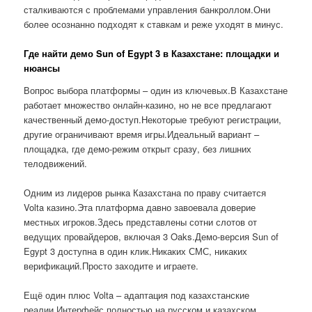
сталкиваются с проблемами управления банкроллом.Они
более осознанно подходят к ставкам и реже уходят в минус.
Где найти демо Sun of Egypt 3 в Казахстане: площадки и
нюансы
Вопрос выбора платформы – один из ключевых.В Казахстане
работает множество онлайн-казино, но не все предлагают
качественный демо-доступ.Некоторые требуют регистрации,
другие ограничивают время игры.Идеальный вариант –
площадка, где демо-режим открыт сразу, без лишних
телодвижений.
Одним из лидеров рынка Казахстана по праву считается
Volta казино.Эта платформа давно завоевала доверие
местных игроков.Здесь представлены сотни слотов от
ведущих провайдеров, включая 3 Oaks.Демо-версия Sun of
Egypt 3 доступна в один клик.Никаких СМС, никаких
верификаций.Просто заходите и играете.
Ещё один плюс Volta – адаптация под казахстанские
реалии.Интерфейс полностью на русском и казахском