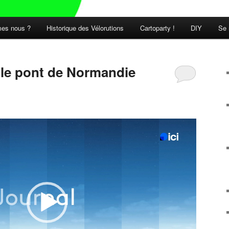
es nous ?
Historique des Vélorutions
Cartoparty !
DIY
Se 
t le pont de Normandie