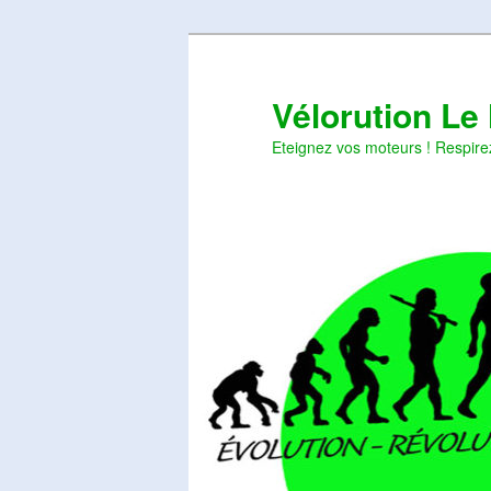
Aller
Aller
au
au
contenu
contenu
Vélorution Le
principal
secondaire
Eteignez vos moteurs ! Respire