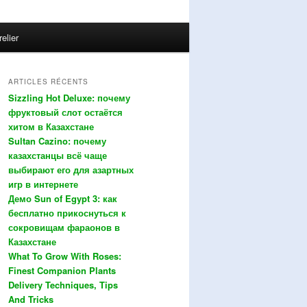
relier
ARTICLES RÉCENTS
Sizzling Hot Deluxe: почему
фруктовый слот остаётся
хитом в Казахстане
Sultan Cazino: почему
казахстанцы всё чаще
выбирают его для азартных
игр в интернете
Демо Sun of Egypt 3: как
бесплатно прикоснуться к
сокровищам фараонов в
Казахстане
What To Grow With Roses:
Finest Companion Plants
Delivery Techniques, Tips
And Tricks