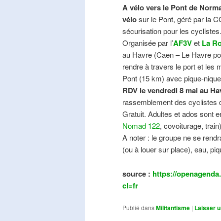
A vélo vers le Pont de Norma
vélo
sur le Pont, géré par la C
sécurisation pour les cyclistes
Organisée par l’
AF3V
et
La Ro
au Havre (Caen – Le Havre pos
rendre à travers le port et les
Pont (15 km) avec pique-nique e
RDV le vendredi 8 mai au Ha
rassemblement des cyclistes de
Gratuit. Adultes et ados sont e
Nomad 122
, covoiturage, trai
A noter : le groupe ne se ren
(ou à louer sur place), eau, piq
source :
https://openagenda.
cl=fr
Publié dans
Militantisme
|
Laisser 