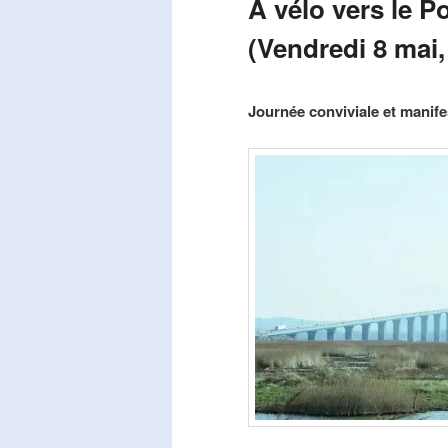
A vélo vers le P
(Vendredi 8 mai,
Publié le
mars 29, 2026
par
Steph
Journée conviviale et manifes