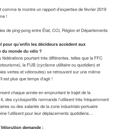
nt comme le montre un rapport d’expertise de février 2019
me !
ies de ping-pong entre État, CCI, Région et Départements
el pour qu’enfin les décideurs accèdent aux
e du monde du vélo ?
s fédérations pourtant très différentes, telles que la FFC
otourisme), la FUB (cyclisme utilitaire ou quotidien) et
oies vertes et véloroutes) se retrouvent sur une même
il est plus que temps d’agir !
rsent chaque année en empruntant le trajet de la
 4, des cyclosportifs normands l’utilisent très fréquemment
ires ou des salariés de la zone industrialo-portuaire
Seine l’utilisent pour leur déplacements quotidiens…
H Vélorution demande :