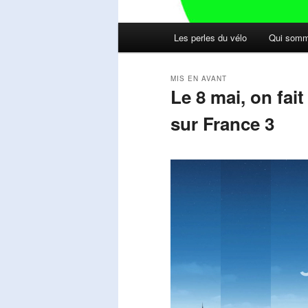
Menu
Les perles du vélo
Qui somm
principal
MIS EN AVANT
Le 8 mai, on fai
sur France 3
Publié le
mai 11, 2026
par
Steph
Lecteur
vidéo