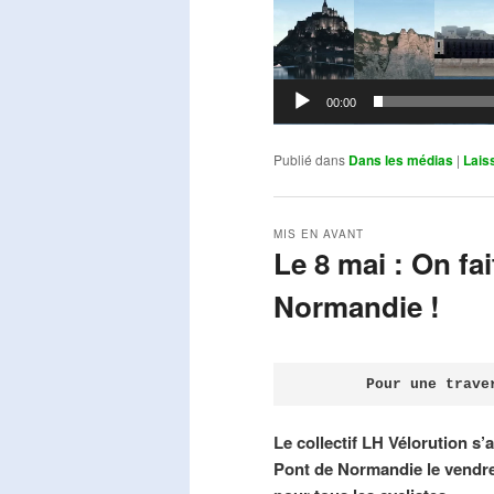
00:00
Publié dans
Dans les médias
|
Lais
MIS EN AVANT
Le 8 mai : On fa
Normandie !
Publié le
avril 18, 2026
par
Steph
Pour une trave
Le collectif LH Vélorution s’
Pont de Normandie le vendre