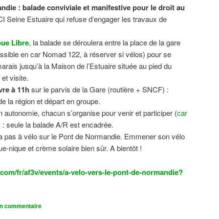
ndie : balade conviviale et manifestive
pour le droit au
CI Seine Estuaire qui refuse d’engager les travaux de
.
ue Libre
, la balade se déroulera entre la place de la gare
sible en car Nomad 122, à réserver si vélos) pour se
 marais jusqu’à la Maison de l’Estuaire située au pied du
t visite.
vre à 11h
sur le parvis de la Gare (routière + SNCF) :
 la région et départ en groupe.
n autonomie, chacun s’organise pour venir et participer (
car
n) : seule la balade A/R est encadrée.
dra pas à vélo sur le Pont de Normandie. Emmener son vélo
ue-nique et crème solaire bien sûr. A bientôt !
com/fr/af3v/events/a-velo-vers-le-pont-de-normandie?
un commentaire