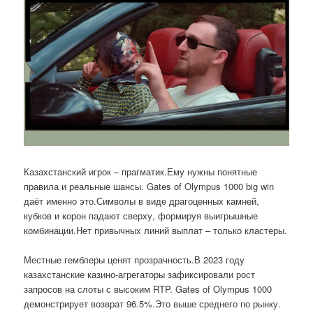
Казахстанский игрок – прагматик.Ему нужны понятные
правила и реальные шансы. Gates of Olympus 1000 big win
даёт именно это.Символы в виде драгоценных камней,
кубков и корон падают сверху, формируя выигрышные
комбинации.Нет привычных линий выплат – только кластеры.
Местные гемблеры ценят прозрачность.В 2023 году
казахстанские казино-агрегаторы зафиксировали рост
запросов на слоты с высоким RTP. Gates of Olympus 1000
демонстрирует возврат 96.5%.Это выше среднего по рынку.