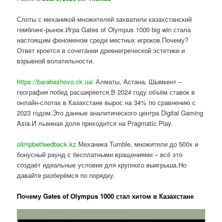
Слоты с механикой множителей захватили казахстанский
гемблинг-рынок.Игра Gates of Olympus 1000 big win стала
настоящим феноменом среди местных игроков.Почему?
Ответ кроется в сочетании древнегреческой эстетики и
взрывной волатильности.
https://barabashovo.ck.ua/
Алматы, Астана, Шымкент –
география побед расширяется.В 2024 году объём ставок в
онлайн-слотах в Казахстане вырос на 34% по сравнению с
2023 годом.Это данные аналитического центра Digital Gaming
Asia.И львиная доля приходится на Pragmatic Play.
olimpbetfeedback.kz
Механика Tumble, множители до 500x и
бонусный раунд с бесплатными вращениями – всё это
создаёт идеальные условия для крупного выигрыша.Но
давайте разберёмся по порядку.
Почему Gates of Olympus 1000 стал хитом в Казахстане