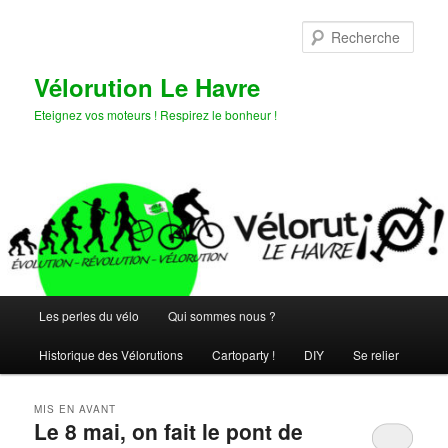
Aller
Aller
au
au
Rech
contenu
contenu
principal
secondaire
Vélorution Le Havre
Eteignez vos moteurs ! Respirez le bonheur !
Menu
Les perles du vélo
Qui sommes nous ?
principal
Historique des Vélorutions
Cartoparty !
DIY
Se relier
MIS EN AVANT
Le 8 mai, on fait le pont de