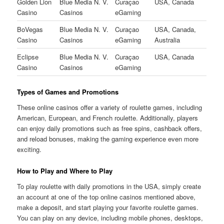
Golden Lion
Blue Media N. V.
Curaçao
USA, Canada
Casino
Casinos
eGaming
BoVegas
Blue Media N. V.
Curaçao
USA, Canada,
Casino
Casinos
eGaming
Australia
Eclipse
Blue Media N. V.
Curaçao
USA, Canada
Casino
Casinos
eGaming
Types of Games and Promotions
These online casinos offer a variety of roulette games, including
American, European, and French roulette. Additionally, players
can enjoy daily promotions such as free spins, cashback offers,
and reload bonuses, making the gaming experience even more
exciting.
How to Play and Where to Play
To play roulette with daily promotions in the USA, simply create
an account at one of the top online casinos mentioned above,
make a deposit, and start playing your favorite roulette games.
You can play on any device, including mobile phones, desktops,