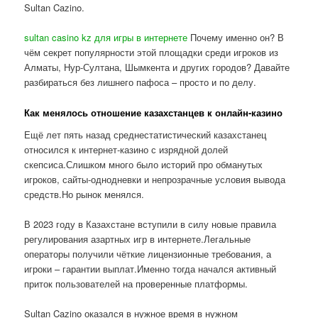
Sultan Cazino.
sultan casino kz для игры в интернете
Почему именно он? В
чём секрет популярности этой площадки среди игроков из
Алматы, Нур-Султана, Шымкента и других городов? Давайте
разбираться без лишнего пафоса – просто и по делу.
Как менялось отношение казахстанцев к онлайн-казино
Ещё лет пять назад среднестатистический казахстанец
относился к интернет-казино с изрядной долей
скепсиса.Слишком много было историй про обманутых
игроков, сайты-однодневки и непрозрачные условия вывода
средств.Но рынок менялся.
В 2023 году в Казахстане вступили в силу новые правила
регулирования азартных игр в интернете.Легальные
операторы получили чёткие лицензионные требования, а
игроки – гарантии выплат.Именно тогда начался активный
приток пользователей на проверенные платформы.
Sultan Cazino оказался в нужное время в нужном