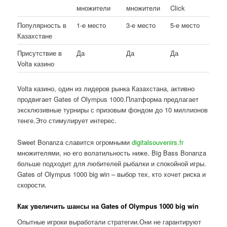
множители
множители
Click
Популярность в
1-е место
3-е место
5-е место
Казахстане
Присутствие в
Да
Да
Да
Volta казино
Volta казино, один из лидеров рынка Казахстана, активно
продвигает Gates of Olympus 1000.Платформа предлагает
эксклюзивные турниры с призовым фондом до 10 миллионов
тенге.Это стимулирует интерес.
Sweet Bonanza славится огромными
digitalsouvenirs.fr
множителями, но его волатильность ниже. Big Bass Bonanza
больше подходит для любителей рыбалки и спокойной игры.
Gates of Olympus 1000 big win – выбор тех, кто хочет риска и
скорости.
Как увеличить шансы на Gates of Olympus 1000 big win
Опытные игроки выработали стратегии.Они не гарантируют