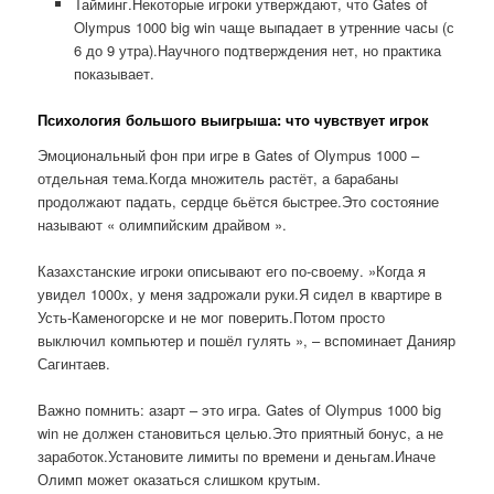
Тайминг.Некоторые игроки утверждают, что Gates of
Olympus 1000 big win чаще выпадает в утренние часы (с
6 до 9 утра).Научного подтверждения нет, но практика
показывает.
Психология большого выигрыша: что чувствует игрок
Эмоциональный фон при игре в Gates of Olympus 1000 –
отдельная тема.Когда множитель растёт, а барабаны
продолжают падать, сердце бьётся быстрее.Это состояние
называют « олимпийским драйвом ».
Казахстанские игроки описывают его по-своему. »Когда я
увидел 1000x, у меня задрожали руки.Я сидел в квартире в
Усть-Каменогорске и не мог поверить.Потом просто
выключил компьютер и пошёл гулять », – вспоминает Данияр
Сагинтаев.
Важно помнить: азарт – это игра. Gates of Olympus 1000 big
win не должен становиться целью.Это приятный бонус, а не
заработок.Установите лимиты по времени и деньгам.Иначе
Олимп может оказаться слишком крутым.