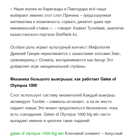
« Наши игроки из Караганды и Павлодара всё чаще
выбирают именно этот слот.Причина – предсказуемая
математика и возможность сорвать джекпот даже при
минимальной ставке », – говорит Азамат Тулебаев, аналитик
казахстанского портала SlotRank.kz.
Особую роль играет культурный контекст.Мифология
Древней Греции перекликается с казахскими эпосами.Зевс,
громовержец с Олимпа, воспринимается как батыр.Это
добавляет игре эмоциональной глубины.
Механика большого выигрыша: как работает Gates of
Olympus 1000
Слот использует систему множителей.Каждый выигрыш
активирует Tumble – символы исчезают, а на их место
падают новые.Это может продолжаться бесконечно, пока
есть совпадения. Gates of Olympus 1000 big win часто
выпадает именно в цепочке таких падений.
gates of olympus 1000 big win
Ключевой элемент – бонусный