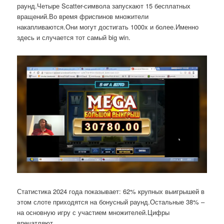
раунд.Четыре Scatter-символа запускают 15 бесплатных
вращений.Во время фриспинов множители
накапливаются.Они могут достигать 1000x и более.Именно
здесь и случается тот самый big win.
Статистика 2024 года показывает: 62% крупных выигрышей в
этом слоте приходятся на бонусный раунд.Остальные 38% –
на основную игру с участием множителей.Цифры
впечатляют.