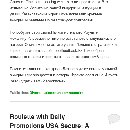
Gates of Olympus 1000 big win – это не просто слот.Это
испытание.Испытание вашей выдержки, интуиции и
удачи.Казахстанские игроки уже доказали: крупные
выигрыши реальны.Но они требуют подготовки.
Попробуйте свои силы.Начните с малого.Изучите
механику.И, возможно, именно вы станете следующим, кто
покорит Олимп.А если хотите узнать больше о стратегиях и
казино, загляните на olimpbetfeedback.kz.Там собраны
реальные отзывы и советы от казахстанских гемблеров.
Помните: главное – контроль.Без него даже самый большой
выигрыш превращается в потерю.Играйте осознанно.И пусть
Зевс будет к вам благосклонен.
Publié dans
Divers
|
Laisser un commentaire
Roulette with Daily
Promotions USA Secure: A