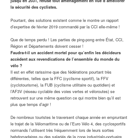
jusqu’en 2031, refuse tout aménagement en vue d’améliorer
la sécurité des cyclistes.
Pourtant, des solutions existent comme le montre un rapport
d’expertise de février 2019 commandé par la CCI elle-même !
Que de temps perdu ! Les parties de ping-pong entre État, CCI,
Région et Départements doivent cesser !
Faudra-t-il un accident mortel pour qu’enfin les décideurs
accèdent aux revendications de l’ensemble du monde du
vélo ?
Il est en effet rarissime que des fédérations pourtant très
différentes, telles que la FFC (cyclisme sportif), la FFV
(cyclotourisme), la FUB (cyclisme utilitaire ou quotidien) et
l’AF3V (réseau cyclable des voies vertes et véloroutes) se
retrouvent sur une même question ce qui montre bien qu’il est
plus que temps d’agir !
De nombreux touristes le traversent chaque année en empruntant
le trajet de la Vélomaritime ou de l’Euro Vélo 4, des cyclosportifs
normands l’utilisent très fréquemment lors de leurs sorties
hebdomadaires ou des salariés de la zone industrialo-portuaire