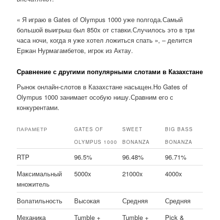
« Я играю в Gates of Olympus 1000 уже полгода.Самый
большой выигрыш был 850x от ставки.Случилось это в три
часа ночи, когда я уже хотел ложиться спать », – делится
Ержан Нурмагамбетов, игрок из Актау.
Сравнение с другими популярными слотами в Казахстане
Рынок онлайн-слотов в Казахстане насыщен.Но Gates of
Olympus 1000 занимает особую нишу.Сравним его с
конкурентами.
ПАРАМЕТР
GATES OF
SWEET
BIG BASS
OLYMPUS 1000
BONANZA
BONANZA
RTP
96.5%
96.48%
96.71%
Максимальный
5000x
21000x
4000x
множитель
Волатильность
Высокая
Средняя
Средняя
Механика
Tumble +
Tumble +
Pick &