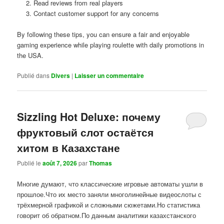
Read reviews from real players
Contact customer support for any concerns
By following these tips, you can ensure a fair and enjoyable
gaming experience while playing roulette with daily promotions in
the USA.
Publié dans
Divers
|
Laisser un commentaire
Sizzling Hot Deluxe: почему
фруктовый слот остаётся
хитом в Казахстане
Publié le
août 7, 2026
par
Thomas
Многие думают, что классические игровые автоматы ушли в
прошлое.Что их место заняли многолинейные видеослоты с
трёхмерной графикой и сложными сюжетами.Но статистика
говорит об обратном.По данным аналитики казахстанского