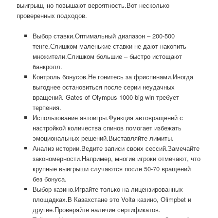
выигрыш, но повышают вероятность.Вот несколько
проверенных подходов.
Выбор ставки.Оптимальный диапазон – 200-500
тенге.Слишком маленькие ставки не дают накопить
множители.Слишком большие – быстро истощают
банкролл.
Контроль бонусов.Не гонитесь за фриспинами.Иногда
выгоднее остановиться после серии неудачных
вращений. Gates of Olympus 1000 big win требует
терпения.
Использование автоигры.Функция автовращений с
настройкой количества спинов помогает избежать
эмоциональных решений.Выставляйте лимиты.
Анализ истории.Ведите записи своих сессий.Замечайте
закономерности.Например, многие игроки отмечают, что
крупные выигрыши случаются после 50-70 вращений
без бонуса.
Выбор казино.Играйте только на лицензированных
площадках.В Казахстане это Volta казино, Olimpbet и
другие.Проверяйте наличие сертификатов.