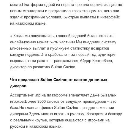
месте.Платформа одной из первых прошла сертификацию по
новым стандартам и предложила казахстанцам то, чего они
ждали: прозрачные условия, быстрые выплаты и интерфейс
на казахском языке.
« Когда мы запускались, главной задачей было показать:
онлайн-казино может быть честным.Мы внедрили систему
мгновенных выплат и публикуем статистику возвратов
каждую неделю.Это сработало – за первый год аудитория
выросла в три раза », – рассказывает Айдар Кенжебаев,
директор по развитию Sultan Cazino.
Что предлагает Sultan Cazino: от слотов до живых
дилеров
Ассортимент игр на платформе впечатляет даже бывалых
игроков.Более 3500 слотов от ведущих провайдеров – это
база.Но главная фишка Sultan Cazino – раздел с живыми
дилерами.Здесь можно играть в рулетку, блэкджек и баккару
с реальными крупье, которые общаются с игроками на
русском и казахском языках.