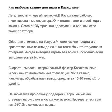
Как выбрать казино для игры в Казахстане
Легальность – первый критерий.В Казахстане работают
лицензированные операторы.Они платят налоги и соблюдают
законы. Gates of Olympus 1000 доступен на большинстве
таких платформ.
Обратите внимание на бонусы.Многие казино предлагают
приветственные пакеты до 200 000 тенге.Но читайте условия
отыгрыша.Иногда выгоднее играть без бонуса, особенно если
вы охотитесь за big win.
Скорость выплат – второй важный фактор.Казахстанские
игроки ценят моментальные транзакции. Volta казино,
например, обрабатывает вывод средств за 15-30 минут.Это
удобно.
Не забывайте про службу поддержки.Хорошее казино
отвечает на русском и казахском языках.Проверьте, есть ли
чат 24/7.Это сэкономит нервы.