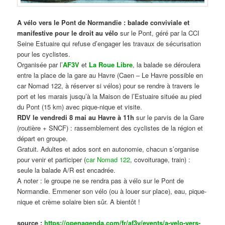
A vélo vers le Pont de Normandie : balade conviviale et
manifestive
pour le droit au vélo
sur le Pont, géré par la CCI
Seine Estuaire qui refuse d’engager les travaux de sécurisation
pour les cyclistes.
Organisée par l’
AF3V
et
La Roue Libre
, la balade se déroulera
entre la place de la gare au Havre (Caen – Le Havre possible en
car Nomad 122, à réserver si vélos) pour se rendre à travers le
port et les marais jusqu’à la Maison de l’Estuaire située au pied
du Pont (15 km) avec pique-nique et visite.
RDV le vendredi 8 mai au Havre à 11h
sur le parvis de la Gare
(routière + SNCF) : rassemblement des cyclistes de la région et
départ en groupe.
Gratuit. Adultes et ados sont en autonomie, chacun s’organise
pour venir et participer (
car Nomad 122
, covoiturage, train) :
seule la balade A/R est encadrée.
A noter : le groupe ne se rendra pas à vélo sur le Pont de
Normandie. Emmener son vélo (ou à louer sur place), eau, pique-
nique et crème solaire bien sûr. A bientôt !
source :
https://openagenda.com/fr/af3v/events/a-velo-vers-