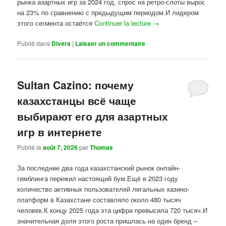
рынка азартных игр за 2024 год, спрос на ретро-слоты вырос
на 23% по сравнению с предыдущим периодом.И лидером
этого сегмента остаётся
Continuer la lecture
→
Publié dans
Divers
|
Laisser un commentaire
Sultan Cazino: почему
казахстанцы всё чаще
выбирают его для азартных
игр в интернете
Publié le
août 7, 2026
par
Thomas
За последние два года казахстанский рынок онлайн-
гемблинга пережил настоящий бум.Ещё в 2023 году
количество активных пользователей легальных казино-
платформ в Казахстане составляло около 480 тысяч
человек.К концу 2025 года эта цифра превысила 720 тысяч.И
значительная доля этого роста пришлась на один бренд –