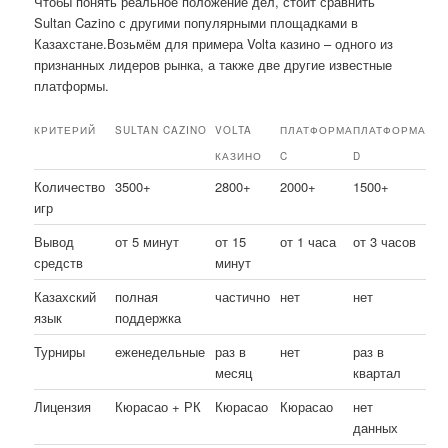
Чтобы понять реальное положение дел, стоит сравнить
Sultan Cazino с другими популярными площадками в
Казахстане.Возьмём для примера Volta казино – одного из
признанных лидеров рынка, а также две другие известные
платформы.
КРИТЕРИЙ
SULTAN CAZINO
VOLTA
ПЛАТФОРМА
ПЛАТФОРМА
КАЗИНО
C
D
Количество
3500+
2800+
2000+
1500+
игр
Вывод
от 5 минут
от 15
от 1 часа
от 3 часов
средств
минут
Казахский
полная
частично
нет
нет
язык
поддержка
Турниры
еженедельные
раз в
нет
раз в
месяц
квартал
Лицензия
Кюрасао + РК
Кюрасао
Кюрасао
нет
данных