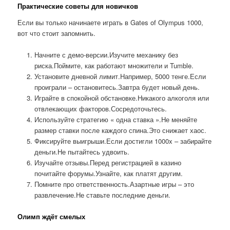
Практические советы для новичков
Если вы только начинаете играть в Gates of Olympus 1000,
вот что стоит запомнить.
Начните с демо-версии.Изучите механику без
риска.Поймите, как работают множители и Tumble.
Установите дневной лимит.Например, 5000 тенге.Если
проиграли – остановитесь.Завтра будет новый день.
Играйте в спокойной обстановке.Никакого алкоголя или
отвлекающих факторов.Сосредоточьтесь.
Используйте стратегию « одна ставка ».Не меняйте
размер ставки после каждого спина.Это снижает хаос.
Фиксируйте выигрыши.Если достигли 1000x – забирайте
деньги.Не пытайтесь удвоить.
Изучайте отзывы.Перед регистрацией в казино
почитайте форумы.Узнайте, как платят другим.
Помните про ответственность.Азартные игры – это
развлечение.Не ставьте последние деньги.
Олимп ждёт смелых