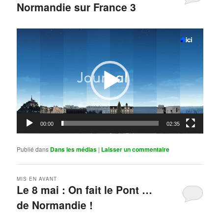
Normandie sur France 3
Publié le
mai 11, 2026
par
Steph
Lecteur
vidéo
00:00
02:35
Publié dans
Dans les médias
|
Laisser un commentaire
MIS EN AVANT
Le 8 mai : On fait le Pont …
de Normandie !