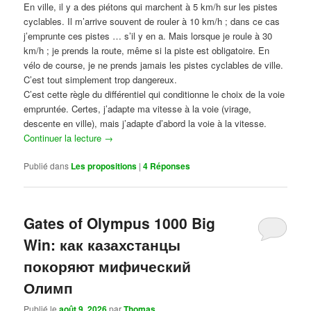
En ville, il y a des piétons qui marchent à 5 km/h sur les pistes
cyclables. Il m’arrive souvent de rouler à 10 km/h ; dans ce cas
j’emprunte ces pistes … s’il y en a. Mais lorsque je roule à 30
km/h ; je prends la route, même si la piste est obligatoire. En
vélo de course, je ne prends jamais les pistes cyclables de ville.
C’est tout simplement trop dangereux.
C’est cette règle du différentiel qui conditionne le choix de la voie
empruntée. Certes, j’adapte ma vitesse à la voie (virage,
descente en ville), mais j’adapte d’abord la voie à la vitesse.
Continuer la lecture
→
Publié dans
Les propositions
|
4
Réponses
Gates of Olympus 1000 Big
Win: как казахстанцы
покоряют мифический
Олимп
Publié le
août 9, 2026
par
Thomas