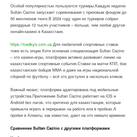
Особой популярностью пользуются турниры.Каждую неделю
Sultan Cazino запускает соревнования с призовым фондом до
50 миллионов тенге.В 2024 году один из турниров собрал
рекордные 12 тысяч участников – больше, чем любое другое
онлайн-казино в Казахстане.
https://icedkyiv.com.ua
Для любителей спортивных ставок
тоже есть опции.Хотя основная специализация Sultan Cazino
– это казино-игры, платформа активно развивает линию на
казахстанские спортивные события.Ставки на матчи КПЛ, бои
казахстанских бойцов ММА и даже на игры национальной
сборной по футболу – всё это доступно в несколько кликов.
Важный нюанс: платформа адаптирована под мобильные
устройства.Приложение Sultan Cazino работает на iOS и
Android без лагов, что критично для казахстанцев, которые
привыкли играть в перерывах на работе или в пробках.А
пробки в Алматы, как известно, дают на это немало времени.
Сравнение Sultan Cazino с другими платформами