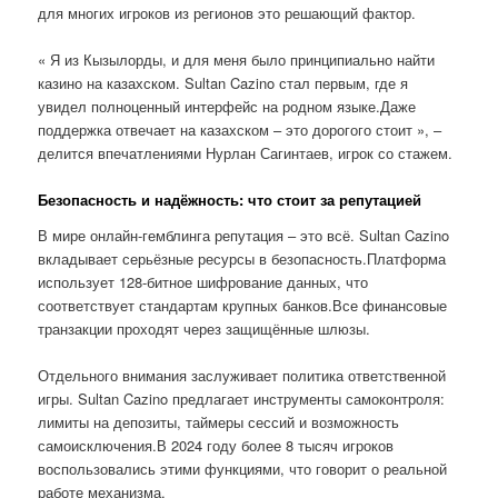
для многих игроков из регионов это решающий фактор.
« Я из Кызылорды, и для меня было принципиально найти
казино на казахском. Sultan Cazino стал первым, где я
увидел полноценный интерфейс на родном языке.Даже
поддержка отвечает на казахском – это дорогого стоит », –
делится впечатлениями Нурлан Сагинтаев, игрок со стажем.
Безопасность и надёжность: что стоит за репутацией
В мире онлайн-гемблинга репутация – это всё. Sultan Cazino
вкладывает серьёзные ресурсы в безопасность.Платформа
использует 128-битное шифрование данных, что
соответствует стандартам крупных банков.Все финансовые
транзакции проходят через защищённые шлюзы.
Отдельного внимания заслуживает политика ответственной
игры. Sultan Cazino предлагает инструменты самоконтроля:
лимиты на депозиты, таймеры сессий и возможность
самоисключения.В 2024 году более 8 тысяч игроков
воспользовались этими функциями, что говорит о реальной
работе механизма.