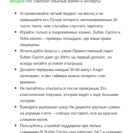
ресурсе
что советуют опытные игроки и эксперты:
Устанавливайте чёткий бюджет на месяц и не
превышайте его.Лучше потерять запланированные 30
тысяч тенге, чем случайно спустить зарплату.
Играйте только в лицензионных казино. Sultan Cazino и
Volta казино – примеры площадок, где ваши права
защищены.
Используйте бонусы с умом.Приветственный пакет
Sultan Cazino даёт до 200% на первый депозит, но
всегда читайте условия отыгрыша.
Делайте перерывы каждые 30-40 минут.Азарт
затягивает, и без таймера можно потерять счёт
времени.
Не пытайтесь отыграться после проигрыша.Это
классическая ловушка, которая ведёт к ещё большим
потерям.
Выводите выигрыши сразу.Не держите крупные суммы
на игровом счёте – соблазн поставить всё на красное
слишком велик.
Пользуйтесь службой поддержки при любых
сомнениях.В Sultan Cazino она работает 24/7 и отвечает