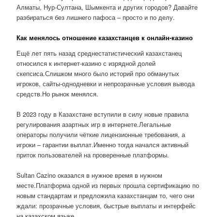
Алматы, Нур-Султана, Шымкента и других городов? Давайте
разбираться без лишнего пафоса – просто и по делу.
Как менялось отношение казахстанцев к онлайн-казино
Ещё лет пять назад среднестатистический казахстанец
относился к интернет-казино с изрядной долей
скепсиса.Слишком много было историй про обманутых
игроков, сайты-однодневки и непрозрачные условия вывода
средств.Но рынок менялся.
В 2023 году в Казахстане вступили в силу новые правила
регулирования азартных игр в интернете.Легальные
операторы получили чёткие лицензионные требования, а
игроки – гарантии выплат.Именно тогда начался активный
приток пользователей на проверенные платформы.
Sultan Cazino оказался в нужное время в нужном
месте.Платформа одной из первых прошла сертификацию по
новым стандартам и предложила казахстанцам то, чего они
ждали: прозрачные условия, быстрые выплаты и интерфейс
на казахском языке.