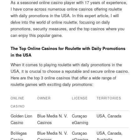
As a seasoned online casino player with 17 years of experience,
I have come across numerous online casinos offering roulette
with daily promotions in the USA. In this expert article, I will
delve into the world of online roulette, focusing on daily
promotions, security measures, and the top casinos where you
can enjoy this popular game.
The Top Online Casinos for Roulette with Daily Promotions
in the USA
When it comes to playing roulette with daily promotions in the
USA, it is crucial to choose a reputable and secure online casino.
Here are the top 3 online casinos that offer a wide range of
roulette games with exciting daily promotions:
ONLINE
OWNER
LICENSE
TERRITORIES
CASINO
Golden Lion
Blue Media N. V.
Curaçao
USA, Canada
Casino
Casinos
eGaming
BoVegas
Blue Media N. V.
Curaçao
USA, Canada,
Casino
Casinos
eGaming
Australia