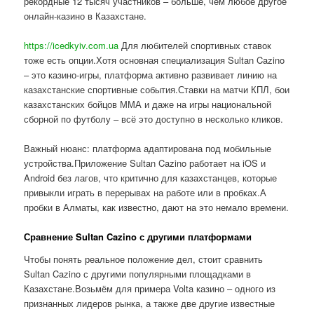
рекордные 12 тысяч участников – больше, чем любое другое
онлайн-казино в Казахстане.
https://icedkyiv.com.ua
Для любителей спортивных ставок
тоже есть опции.Хотя основная специализация Sultan Cazino
– это казино-игры, платформа активно развивает линию на
казахстанские спортивные события.Ставки на матчи КПЛ, бои
казахстанских бойцов ММА и даже на игры национальной
сборной по футболу – всё это доступно в несколько кликов.
Важный нюанс: платформа адаптирована под мобильные
устройства.Приложение Sultan Cazino работает на iOS и
Android без лагов, что критично для казахстанцев, которые
привыкли играть в перерывах на работе или в пробках.А
пробки в Алматы, как известно, дают на это немало времени.
Сравнение Sultan Cazino с другими платформами
Чтобы понять реальное положение дел, стоит сравнить
Sultan Cazino с другими популярными площадками в
Казахстане.Возьмём для примера Volta казино – одного из
признанных лидеров рынка, а также две другие известные