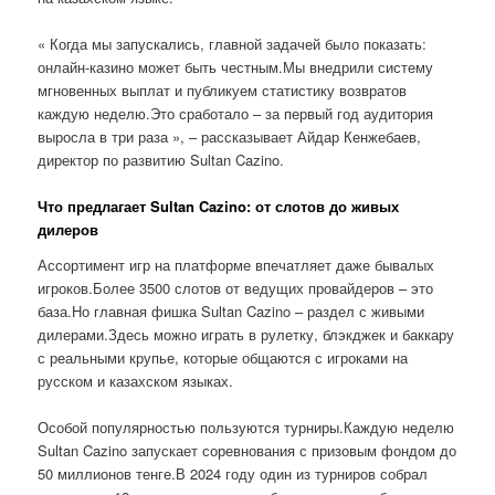
« Когда мы запускались, главной задачей было показать:
онлайн-казино может быть честным.Мы внедрили систему
мгновенных выплат и публикуем статистику возвратов
каждую неделю.Это сработало – за первый год аудитория
выросла в три раза », – рассказывает Айдар Кенжебаев,
директор по развитию Sultan Cazino.
Что предлагает Sultan Cazino: от слотов до живых
дилеров
Ассортимент игр на платформе впечатляет даже бывалых
игроков.Более 3500 слотов от ведущих провайдеров – это
база.Но главная фишка Sultan Cazino – раздел с живыми
дилерами.Здесь можно играть в рулетку, блэкджек и баккару
с реальными крупье, которые общаются с игроками на
русском и казахском языках.
Особой популярностью пользуются турниры.Каждую неделю
Sultan Cazino запускает соревнования с призовым фондом до
50 миллионов тенге.В 2024 году один из турниров собрал