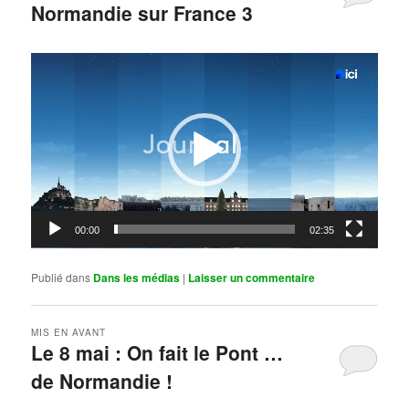
Normandie sur France 3
Publié le
mai 11, 2026
par
Steph
Lecteur
vidéo
00:00
02:35
Publié dans
Dans les médias
|
Laisser un commentaire
MIS EN AVANT
Le 8 mai : On fait le Pont …
de Normandie !