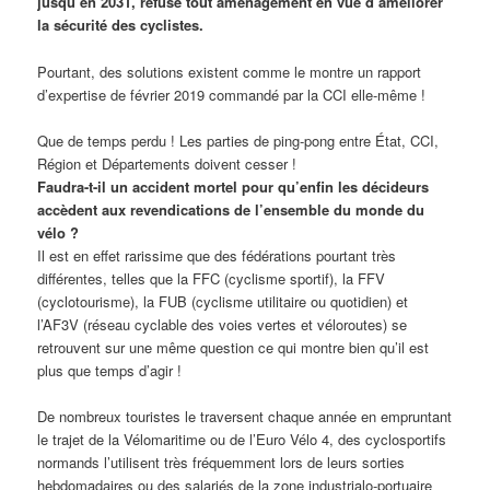
jusqu’en 2031, refuse tout aménagement en vue d’améliorer
la sécurité des cyclistes.
Pourtant, des solutions existent comme le montre un rapport
d’expertise de février 2019 commandé par la CCI elle-même !
Que de temps perdu ! Les parties de ping-pong entre État, CCI,
Région et Départements doivent cesser !
Faudra-t-il un accident mortel pour qu’enfin les décideurs
accèdent aux revendications de l’ensemble du monde du
vélo ?
Il est en effet rarissime que des fédérations pourtant très
différentes, telles que la FFC (cyclisme sportif), la FFV
(cyclotourisme), la FUB (cyclisme utilitaire ou quotidien) et
l’AF3V (réseau cyclable des voies vertes et véloroutes) se
retrouvent sur une même question ce qui montre bien qu’il est
plus que temps d’agir !
De nombreux touristes le traversent chaque année en empruntant
le trajet de la Vélomaritime ou de l’Euro Vélo 4, des cyclosportifs
normands l’utilisent très fréquemment lors de leurs sorties
hebdomadaires ou des salariés de la zone industrialo-portuaire