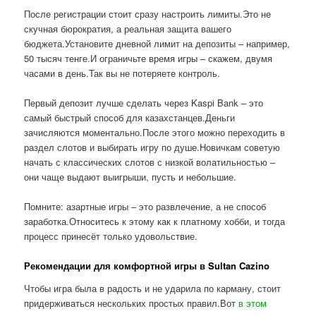
После регистрации стоит сразу настроить лимиты.Это не
скучная бюрократия, а реальная защита вашего
бюджета.Установите дневной лимит на депозиты – например,
50 тысяч тенге.И ограничьте время игры – скажем, двумя
часами в день.Так вы не потеряете контроль.
Первый депозит лучше сделать через Kaspi Bank – это
самый быстрый способ для казахстанцев.Деньги
зачисляются моментально.После этого можно переходить в
раздел слотов и выбирать игру по душе.Новичкам советую
начать с классических слотов с низкой волатильностью –
они чаще выдают выигрыши, пусть и небольшие.
Помните: азартные игры – это развлечение, а не способ
заработка.Относитесь к этому как к платному хобби, и тогда
процесс принесёт только удовольствие.
Рекомендации для комфортной игры в Sultan Cazino
Чтобы игра была в радость и не ударила по карману, стоит
придерживаться нескольких простых правил.Вот
в этом