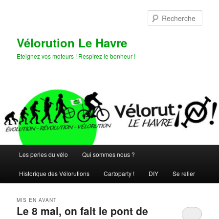
Aller
Aller
au
au
Rech
contenu
contenu
principal
secondaire
Vélorution Le Havre
Eteignez vos moteurs ! Respirez le bonheur !
Menu
Les perles du vélo
Qui sommes nous ?
principal
Historique des Vélorutions
Cartoparty !
DIY
Se relier
MIS EN AVANT
Le 8 mai, on fait le pont de