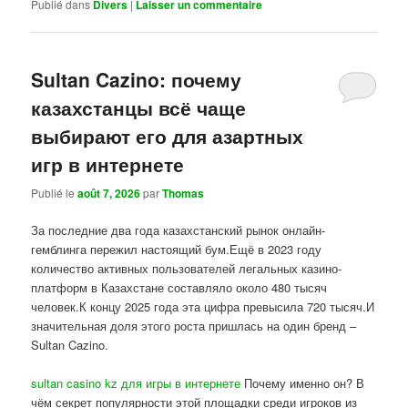
Publié dans
Divers
|
Laisser un commentaire
Sultan Cazino: почему
казахстанцы всё чаще
выбирают его для азартных
игр в интернете
Publié le
août 7, 2026
par
Thomas
За последние два года казахстанский рынок онлайн-
гемблинга пережил настоящий бум.Ещё в 2023 году
количество активных пользователей легальных казино-
платформ в Казахстане составляло около 480 тысяч
человек.К концу 2025 года эта цифра превысила 720 тысяч.И
значительная доля этого роста пришлась на один бренд –
Sultan Cazino.
sultan casino kz для игры в интернете
Почему именно он? В
чём секрет популярности этой площадки среди игроков из