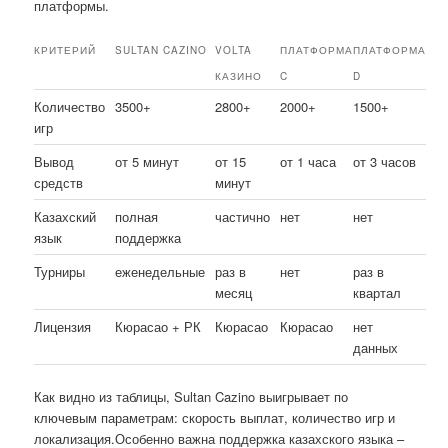
платформы.
КРИТЕРИЙ
SULTAN CAZINO
VOLTA
ПЛАТФОРМА
ПЛАТФОРМА
КАЗИНО
C
D
Количество
3500+
2800+
2000+
1500+
игр
Вывод
от 5 минут
от 15
от 1 часа
от 3 часов
средств
минут
Казахский
полная
частично
нет
нет
язык
поддержка
Турниры
еженедельные
раз в
нет
раз в
месяц
квартал
Лицензия
Кюрасао + РК
Кюрасао
Кюрасао
нет
данных
Как видно из таблицы, Sultan Cazino выигрывает по
ключевым параметрам: скорость выплат, количество игр и
локализация.Особенно важна поддержка казахского языка –