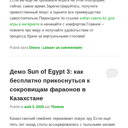
сейчас самое время.Зарегистрируйтесь, получите
приветственный бонус и оцените все преимущества
самостоятельно.Переходите по ссылке
sultan casino kz для
игры в интернете
и начинайте с комфортом.Главное –
помните про меру и получайте удовольствие от
процесса.Удачи за виртуальными столами!
Publié dans
Divers
|
Laisser un commentaire
Демо Sun of Egypt 3: как
бесплатно прикоснуться к
сокровищам фараонов в
Казахстане
Publié le
août 5, 2026
par
Thomas
Казахстанский гемблинг переживает новую эру.Если ещё
пять лет назад слоты ассоциировались с пыльными залами