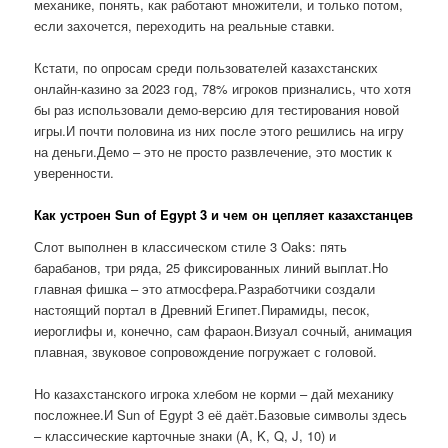
механике, понять, как работают множители, и только потом,
если захочется, переходить на реальные ставки.
Кстати, по опросам среди пользователей казахстанских
онлайн-казино за 2023 год, 78% игроков признались, что хотя
бы раз использовали демо-версию для тестирования новой
игры.И почти половина из них после этого решились на игру
на деньги.Демо – это не просто развлечение, это мостик к
уверенности.
Как устроен Sun of Egypt 3 и чем он цепляет казахстанцев
Слот выполнен в классическом стиле 3 Oaks: пять
барабанов, три ряда, 25 фиксированных линий выплат.Но
главная фишка – это атмосфера.Разработчики создали
настоящий портал в Древний Египет.Пирамиды, песок,
иероглифы и, конечно, сам фараон.Визуал сочный, анимация
плавная, звуковое сопровождение погружает с головой.
Но казахстанского игрока хлебом не корми – дай механику
посложнее.И Sun of Egypt 3 её даёт.Базовые символы здесь
– классические карточные знаки (A, K, Q, J, 10) и