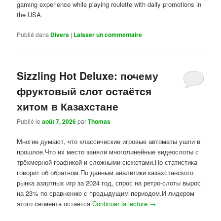
gaming experience while playing roulette with daily promotions in
the USA.
Publié dans
Divers
|
Laisser un commentaire
Sizzling Hot Deluxe: почему
фруктовый слот остаётся
хитом в Казахстане
Publié le
août 7, 2026
par
Thomas
Многие думают, что классические игровые автоматы ушли в
прошлое.Что их место заняли многолинейные видеослоты с
трёхмерной графикой и сложными сюжетами.Но статистика
говорит об обратном.По данным аналитики казахстанского
рынка азартных игр за 2024 год, спрос на ретро-слоты вырос
на 23% по сравнению с предыдущим периодом.И лидером
этого сегмента остаётся
Continuer la lecture
→