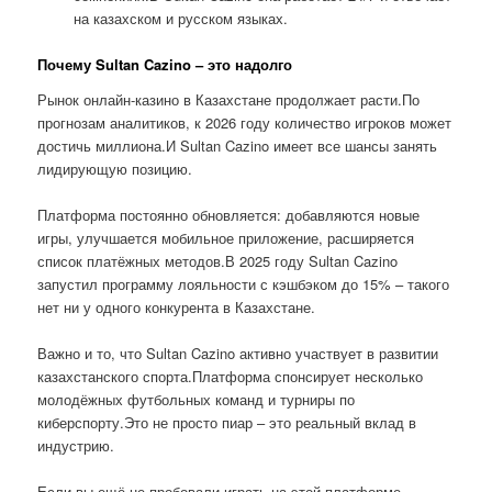
на казахском и русском языках.
Почему Sultan Cazino – это надолго
Рынок онлайн-казино в Казахстане продолжает расти.По
прогнозам аналитиков, к 2026 году количество игроков может
достичь миллиона.И Sultan Cazino имеет все шансы занять
лидирующую позицию.
Платформа постоянно обновляется: добавляются новые
игры, улучшается мобильное приложение, расширяется
список платёжных методов.В 2025 году Sultan Cazino
запустил программу лояльности с кэшбэком до 15% – такого
нет ни у одного конкурента в Казахстане.
Важно и то, что Sultan Cazino активно участвует в развитии
казахстанского спорта.Платформа спонсирует несколько
молодёжных футбольных команд и турниры по
киберспорту.Это не просто пиар – это реальный вклад в
индустрию.
Если вы ещё не пробовали играть на этой платформе,