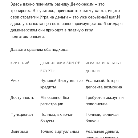
Здесь важно понимать разницу.Демо-режим – это
тренировка.Вы учитесь, привыкаете к ритму слота, ищете
свои стратегии.Игра на деньги – это уже серьёзный шаг.И
здесь у казахстанцев есть явное преимущество: благодаря
демо-версиям они приходят в платную игру
подготовленными.
Давайте сравним оба подхода.
КРИТЕРИЙ
ДЕМО-РЕЖИМ SUN OF
ИГРА НА РЕАЛЬНЫЕ
EGYPT 3
ДЕНЬГИ
Риск
Нулевой.Виртуальные
Реальный.Потеря
кредиты
депозита возможна
Доступность
Мгновенно, без
Требуется аккаунт и
регистрации
пополнение
Функционал
Полный, включая
Полный, включая
бонусы
бонусы
Выигрыш
Только виртуальный
Реальные деньги,
возможен кэшаут