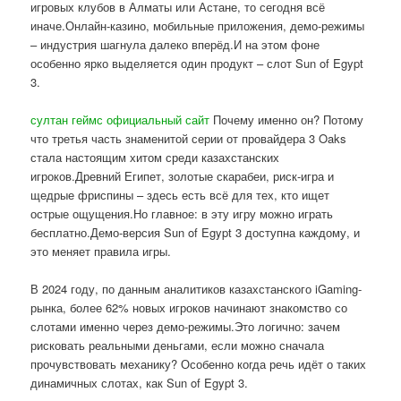
игровых клубов в Алматы или Астане, то сегодня всё
иначе.Онлайн-казино, мобильные приложения, демо-режимы
– индустрия шагнула далеко вперёд.И на этом фоне
особенно ярко выделяется один продукт – слот Sun of Egypt
3.
султан геймс официальный сайт
Почему именно он? Потому
что третья часть знаменитой серии от провайдера 3 Oaks
стала настоящим хитом среди казахстанских
игроков.Древний Египет, золотые скарабеи, риск-игра и
щедрые фриспины – здесь есть всё для тех, кто ищет
острые ощущения.Но главное: в эту игру можно играть
бесплатно.Демо-версия Sun of Egypt 3 доступна каждому, и
это меняет правила игры.
В 2024 году, по данным аналитиков казахстанского iGaming-
рынка, более 62% новых игроков начинают знакомство со
слотами именно через демо-режимы.Это логично: зачем
рисковать реальными деньгами, если можно сначала
прочувствовать механику? Особенно когда речь идёт о таких
динамичных слотах, как Sun of Egypt 3.