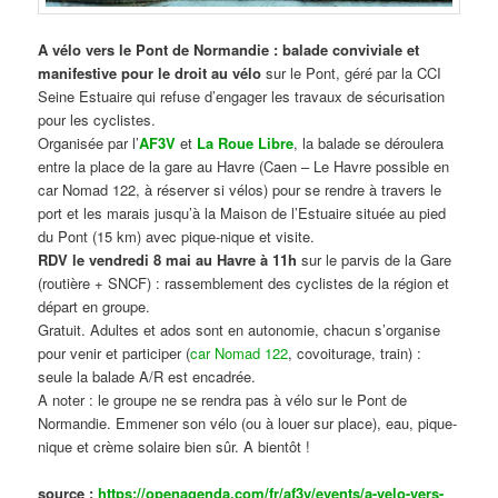
A vélo vers le Pont de Normandie : balade conviviale et
manifestive
pour le droit au vélo
sur le Pont, géré par la CCI
Seine Estuaire qui refuse d’engager les travaux de sécurisation
pour les cyclistes.
Organisée par l’
AF3V
et
La Roue Libre
, la balade se déroulera
entre la place de la gare au Havre (Caen – Le Havre possible en
car Nomad 122, à réserver si vélos) pour se rendre à travers le
port et les marais jusqu’à la Maison de l’Estuaire située au pied
du Pont (15 km) avec pique-nique et visite.
RDV le vendredi 8 mai au Havre à 11h
sur le parvis de la Gare
(routière + SNCF) : rassemblement des cyclistes de la région et
départ en groupe.
Gratuit. Adultes et ados sont en autonomie, chacun s’organise
pour venir et participer (
car Nomad 122
, covoiturage, train) :
seule la balade A/R est encadrée.
A noter : le groupe ne se rendra pas à vélo sur le Pont de
Normandie. Emmener son vélo (ou à louer sur place), eau, pique-
nique et crème solaire bien sûr. A bientôt !
source :
https://openagenda.com/fr/af3v/events/a-velo-vers-