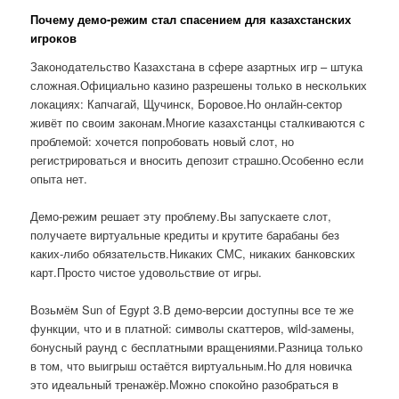
Почему демо-режим стал спасением для казахстанских
игроков
Законодательство Казахстана в сфере азартных игр – штука
сложная.Официально казино разрешены только в нескольких
локациях: Капчагай, Щучинск, Боровое.Но онлайн-сектор
живёт по своим законам.Многие казахстанцы сталкиваются с
проблемой: хочется попробовать новый слот, но
регистрироваться и вносить депозит страшно.Особенно если
опыта нет.
Демо-режим решает эту проблему.Вы запускаете слот,
получаете виртуальные кредиты и крутите барабаны без
каких-либо обязательств.Никаких СМС, никаких банковских
карт.Просто чистое удовольствие от игры.
Возьмём Sun of Egypt 3.В демо-версии доступны все те же
функции, что и в платной: символы скаттеров, wild-замены,
бонусный раунд с бесплатными вращениями.Разница только
в том, что выигрыш остаётся виртуальным.Но для новичка
это идеальный тренажёр.Можно спокойно разобраться в