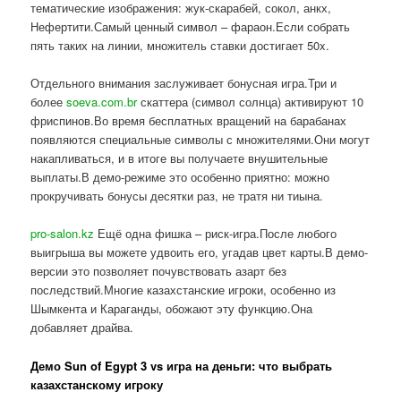
тематические изображения: жук-скарабей, сокол, анкх,
Нефертити.Самый ценный символ – фараон.Если собрать
пять таких на линии, множитель ставки достигает 50x.
Отдельного внимания заслуживает бонусная игра.Три и
более
soeva.com.br
скаттера (символ солнца) активируют 10
фриспинов.Во время бесплатных вращений на барабанах
появляются специальные символы с множителями.Они могут
накапливаться, и в итоге вы получаете внушительные
выплаты.В демо-режиме это особенно приятно: можно
прокручивать бонусы десятки раз, не тратя ни тиына.
pro-salon.kz
Ещё одна фишка – риск-игра.После любого
выигрыша вы можете удвоить его, угадав цвет карты.В демо-
версии это позволяет почувствовать азарт без
последствий.Многие казахстанские игроки, особенно из
Шымкента и Караганды, обожают эту функцию.Она
добавляет драйва.
Демо Sun of Egypt 3 vs игра на деньги: что выбрать
казахстанскому игроку