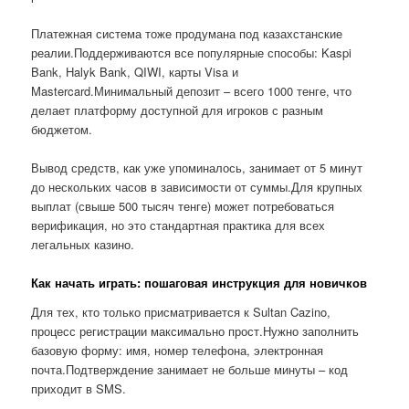
Платежная система тоже продумана под казахстанские
реалии.Поддерживаются все популярные способы: Kaspi
Bank, Halyk Bank, QIWI, карты Visa и
Mastercard.Минимальный депозит – всего 1000 тенге, что
делает платформу доступной для игроков с разным
бюджетом.
Вывод средств, как уже упоминалось, занимает от 5 минут
до нескольких часов в зависимости от суммы.Для крупных
выплат (свыше 500 тысяч тенге) может потребоваться
верификация, но это стандартная практика для всех
легальных казино.
Как начать играть: пошаговая инструкция для новичков
Для тех, кто только присматривается к Sultan Cazino,
процесс регистрации максимально прост.Нужно заполнить
базовую форму: имя, номер телефона, электронная
почта.Подтверждение занимает не больше минуты – код
приходит в SMS.