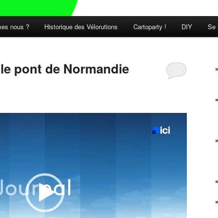
es nous ?
Historique des Vélorutions
Cartoparty !
DIY
Se 
t le pont de Normandie