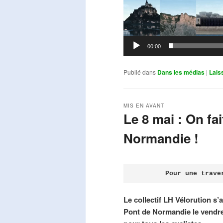
00:00
Publié dans
Dans les médias
|
Lais
MIS EN AVANT
Le 8 mai : On fa
Normandie !
Publié le
avril 18, 2026
par
Steph
Pour une trave
Le collectif LH Vélorution s’
Pont de Normandie le vendre