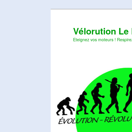
Aller
Aller
au
au
contenu
contenu
Vélorution Le
principal
secondaire
Eteignez vos moteurs ! Respire