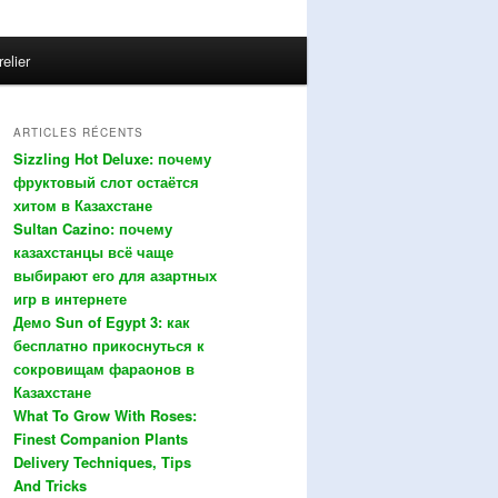
relier
ARTICLES RÉCENTS
Sizzling Hot Deluxe: почему
фруктовый слот остаётся
хитом в Казахстане
Sultan Cazino: почему
казахстанцы всё чаще
выбирают его для азартных
игр в интернете
Демо Sun of Egypt 3: как
бесплатно прикоснуться к
сокровищам фараонов в
Казахстане
What To Grow With Roses:
Finest Companion Plants
Delivery Techniques, Tips
And Tricks