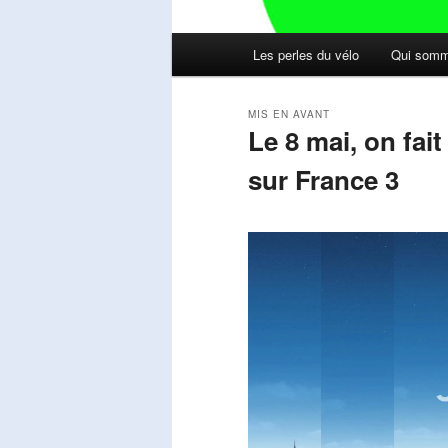
Menu
Les perles du vélo
Qui somm
principal
MIS EN AVANT
Le 8 mai, on fai
sur France 3
Publié le
mai 11, 2026
par
Steph
Lecteur
vidéo