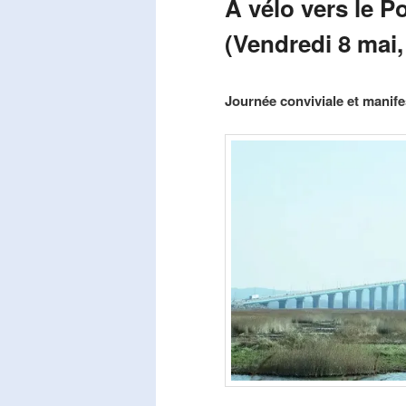
A vélo vers le P
(Vendredi 8 mai,
Publié le
mars 29, 2026
par
Steph
Journée conviviale et manifes