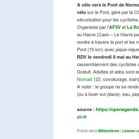
A vélo vers le Pont de Norma
vélo
sur le Pont, géré par la C
sécurisation pour les cyclistes
Organisée par l’
AF3V
et
La Ro
au Havre (Caen – Le Havre pos
rendre à travers le port et les
Pont (15 km) avec pique-nique e
RDV le vendredi 8 mai au Ha
rassemblement des cyclistes de
Gratuit. Adultes et ados sont e
Nomad 122
, covoiturage, trai
A noter : le groupe ne se ren
(ou à louer sur place), eau, piq
source :
https://openagenda.
cl=fr
Publié dans
Militantisme
|
Laisser 