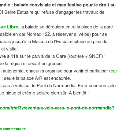
ndie : balade conviviale et manifestive
pour le droit au
CI Seine Estuaire qui refuse d’engager les travaux de
.
ue Libre
, la balade se déroulera entre la place de la gare
sible en car Nomad 122, à réserver si vélos) pour se
 marais jusqu’à la Maison de l’Estuaire située au pied du
t visite.
vre à 11h
sur le parvis de la Gare (routière + SNCF) :
 la région et départ en groupe.
n autonomie, chacun s’organise pour venir et participer (
car
n) : seule la balade A/R est encadrée.
dra pas à vélo sur le Pont de Normandie. Emmener son vélo
ue-nique et crème solaire bien sûr. A bientôt !
com/fr/af3v/events/a-velo-vers-le-pont-de-normandie?
un commentaire