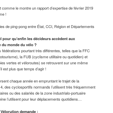
nt comme le montre un rapport d’expertise de février 2019
me !
ies de ping-pong entre État, CCI, Région et Départements
el pour qu’enfin les décideurs accèdent aux
e du monde du vélo ?
s fédérations pourtant très différentes, telles que la FFC
otourisme), la FUB (cyclisme utilitaire ou quotidien) et
oies vertes et véloroutes) se retrouvent sur une même
il est plus que temps d’agir !
rsent chaque année en empruntant le trajet de la
 4, des cyclosportifs normands l’utilisent très fréquemment
ires ou des salariés de la zone industrialo-portuaire
Seine l’utilisent pour leur déplacements quotidiens…
H Vélorution demande :