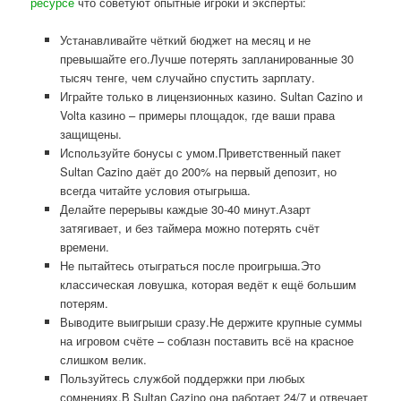
ресурсе
что советуют опытные игроки и эксперты:
Устанавливайте чёткий бюджет на месяц и не
превышайте его.Лучше потерять запланированные 30
тысяч тенге, чем случайно спустить зарплату.
Играйте только в лицензионных казино. Sultan Cazino и
Volta казино – примеры площадок, где ваши права
защищены.
Используйте бонусы с умом.Приветственный пакет
Sultan Cazino даёт до 200% на первый депозит, но
всегда читайте условия отыгрыша.
Делайте перерывы каждые 30-40 минут.Азарт
затягивает, и без таймера можно потерять счёт
времени.
Не пытайтесь отыграться после проигрыша.Это
классическая ловушка, которая ведёт к ещё большим
потерям.
Выводите выигрыши сразу.Не держите крупные суммы
на игровом счёте – соблазн поставить всё на красное
слишком велик.
Пользуйтесь службой поддержки при любых
сомнениях.В Sultan Cazino она работает 24/7 и отвечает