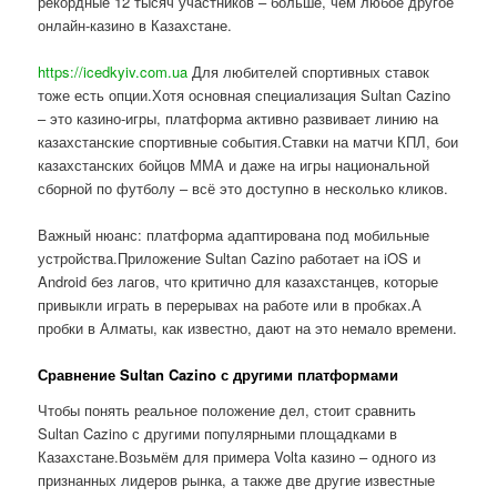
рекордные 12 тысяч участников – больше, чем любое другое
онлайн-казино в Казахстане.
https://icedkyiv.com.ua
Для любителей спортивных ставок
тоже есть опции.Хотя основная специализация Sultan Cazino
– это казино-игры, платформа активно развивает линию на
казахстанские спортивные события.Ставки на матчи КПЛ, бои
казахстанских бойцов ММА и даже на игры национальной
сборной по футболу – всё это доступно в несколько кликов.
Важный нюанс: платформа адаптирована под мобильные
устройства.Приложение Sultan Cazino работает на iOS и
Android без лагов, что критично для казахстанцев, которые
привыкли играть в перерывах на работе или в пробках.А
пробки в Алматы, как известно, дают на это немало времени.
Сравнение Sultan Cazino с другими платформами
Чтобы понять реальное положение дел, стоит сравнить
Sultan Cazino с другими популярными площадками в
Казахстане.Возьмём для примера Volta казино – одного из
признанных лидеров рынка, а также две другие известные