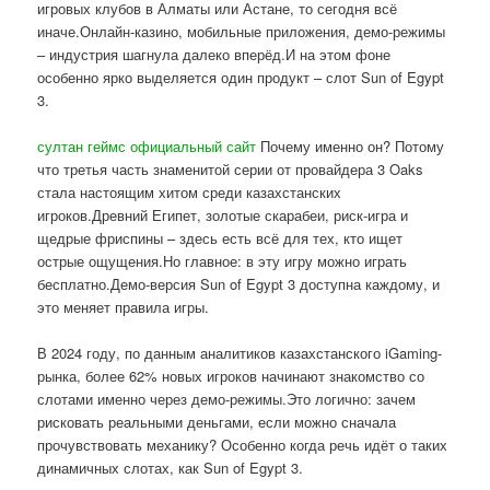
игровых клубов в Алматы или Астане, то сегодня всё
иначе.Онлайн-казино, мобильные приложения, демо-режимы
– индустрия шагнула далеко вперёд.И на этом фоне
особенно ярко выделяется один продукт – слот Sun of Egypt
3.
султан геймс официальный сайт
Почему именно он? Потому
что третья часть знаменитой серии от провайдера 3 Oaks
стала настоящим хитом среди казахстанских
игроков.Древний Египет, золотые скарабеи, риск-игра и
щедрые фриспины – здесь есть всё для тех, кто ищет
острые ощущения.Но главное: в эту игру можно играть
бесплатно.Демо-версия Sun of Egypt 3 доступна каждому, и
это меняет правила игры.
В 2024 году, по данным аналитиков казахстанского iGaming-
рынка, более 62% новых игроков начинают знакомство со
слотами именно через демо-режимы.Это логично: зачем
рисковать реальными деньгами, если можно сначала
прочувствовать механику? Особенно когда речь идёт о таких
динамичных слотах, как Sun of Egypt 3.