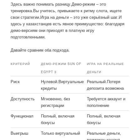
Здесь важно понимать разницу.Демо-режим – это
тренировка.Вы учитесь, привыкаете к ритму слота, ищете
свои стратегии.Игра на деньги – это уже серьёзный шаг.И
здесь у казахстанцев есть явное преимущество: благодаря
демо-версиям они приходят в платную игру
подготовленными.
Давайте сравним оба подхода.
КРИТЕРИЙ
ДЕМО-РЕЖИМ SUN OF
ИГРА НА РЕАЛЬНЫЕ
EGYPT 3
ДЕНЬГИ
Риск
Нулевой.Виртуальные
Реальный.Потеря
кредиты
депозита возможна
Доступность
Мгновенно, без
Требуется аккаунт и
регистрации
пополнение
Функционал
Полный, включая
Полный, включая
бонусы
бонусы
Выигрыш
Только виртуальный
Реальные деньги,
возможен кэшаут