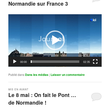
Normandie sur France 3
Publié le
mai 11, 2026
par
Steph
Lecteur
vidéo
00:00
02:35
Publié dans
Dans les médias
|
Laisser un commentaire
MIS EN AVANT
Le 8 mai : On fait le Pont …
de Normandie !