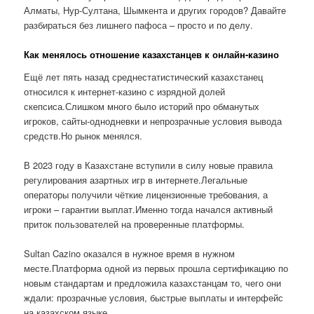
Алматы, Нур-Султана, Шымкента и других городов? Давайте
разбираться без лишнего пафоса – просто и по делу.
Как менялось отношение казахстанцев к онлайн-казино
Ещё лет пять назад среднестатистический казахстанец
относился к интернет-казино с изрядной долей
скепсиса.Слишком много было историй про обманутых
игроков, сайты-однодневки и непрозрачные условия вывода
средств.Но рынок менялся.
В 2023 году в Казахстане вступили в силу новые правила
регулирования азартных игр в интернете.Легальные
операторы получили чёткие лицензионные требования, а
игроки – гарантии выплат.Именно тогда начался активный
приток пользователей на проверенные платформы.
Sultan Cazino оказался в нужное время в нужном
месте.Платформа одной из первых прошла сертификацию по
новым стандартам и предложила казахстанцам то, чего они
ждали: прозрачные условия, быстрые выплаты и интерфейс
на казахском языке.