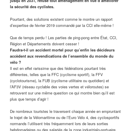
jusqu’en 2031, refuse tout aménagement en vue d’améliorer
la sécurité des cyclistes.
Pourtant, des solutions existent comme le montre un rapport
d’expertise de février 2019 commandé par la CCI elle-même !
Que de temps perdu ! Les parties de ping-pong entre État, CCI,
Région et Départements doivent cesser !
Faudra-t-il un accident mortel pour qu’enfin les décideurs
accèdent aux revendications de l’ensemble du monde du
vélo ?
Il est en effet rarissime que des fédérations pourtant très
différentes, telles que la FFC (cyclisme sportif), la FFV
(cyclotourisme), la FUB (cyclisme utilitaire ou quotidien) et
l’AF3V (réseau cyclable des voies vertes et véloroutes) se
retrouvent sur une même question ce qui montre bien qu’il est
plus que temps d’agir !
De nombreux touristes le traversent chaque année en empruntant
le trajet de la Vélomaritime ou de l’Euro Vélo 4, des cyclosportifs
normands l’utilisent très fréquemment lors de leurs sorties
hebdomadaires ou des salariés de la zone industrialo-portuaire