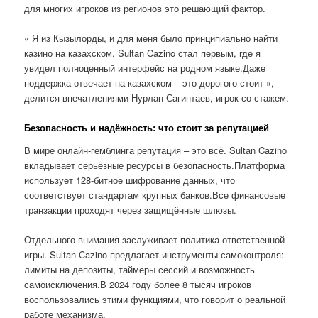
для многих игроков из регионов это решающий фактор.
« Я из Кызылорды, и для меня было принципиально найти
казино на казахском. Sultan Cazino стал первым, где я
увидел полноценный интерфейс на родном языке.Даже
поддержка отвечает на казахском – это дорогого стоит », –
делится впечатлениями Нурлан Сагинтаев, игрок со стажем.
Безопасность и надёжность: что стоит за репутацией
В мире онлайн-гемблинга репутация – это всё. Sultan Cazino
вкладывает серьёзные ресурсы в безопасность.Платформа
использует 128-битное шифрование данных, что
соответствует стандартам крупных банков.Все финансовые
транзакции проходят через защищённые шлюзы.
Отдельного внимания заслуживает политика ответственной
игры. Sultan Cazino предлагает инструменты самоконтроля:
лимиты на депозиты, таймеры сессий и возможность
самоисключения.В 2024 году более 8 тысяч игроков
воспользовались этими функциями, что говорит о реальной
работе механизма.