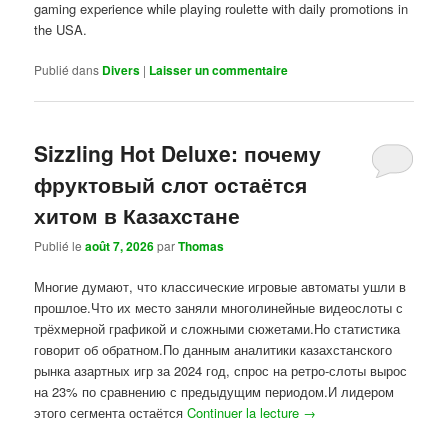
gaming experience while playing roulette with daily promotions in
the USA.
Publié dans
Divers
|
Laisser un commentaire
Sizzling Hot Deluxe: почему
фруктовый слот остаётся
хитом в Казахстане
Publié le
août 7, 2026
par
Thomas
Многие думают, что классические игровые автоматы ушли в
прошлое.Что их место заняли многолинейные видеослоты с
трёхмерной графикой и сложными сюжетами.Но статистика
говорит об обратном.По данным аналитики казахстанского
рынка азартных игр за 2024 год, спрос на ретро-слоты вырос
на 23% по сравнению с предыдущим периодом.И лидером
этого сегмента остаётся
Continuer la lecture
→