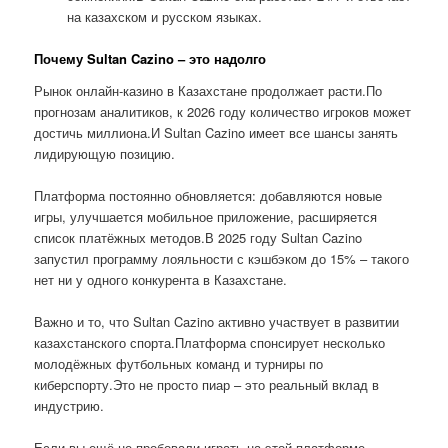
на казахском и русском языках.
Почему Sultan Cazino – это надолго
Рынок онлайн-казино в Казахстане продолжает расти.По
прогнозам аналитиков, к 2026 году количество игроков может
достичь миллиона.И Sultan Cazino имеет все шансы занять
лидирующую позицию.
Платформа постоянно обновляется: добавляются новые
игры, улучшается мобильное приложение, расширяется
список платёжных методов.В 2025 году Sultan Cazino
запустил программу лояльности с кэшбэком до 15% – такого
нет ни у одного конкурента в Казахстане.
Важно и то, что Sultan Cazino активно участвует в развитии
казахстанского спорта.Платформа спонсирует несколько
молодёжных футбольных команд и турниры по
киберспорту.Это не просто пиар – это реальный вклад в
индустрию.
Если вы ещё не пробовали играть на этой платформе,