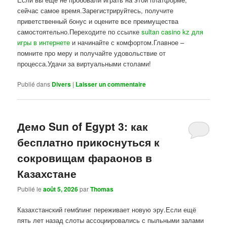
сейчас самое время.Зарегистрируйтесь, получите
приветственный бонус и оцените все преимущества
самостоятельно.Переходите по ссылке
sultan casino kz для
игры в интернете
и начинайте с комфортом.Главное –
помните про меру и получайте удовольствие от
процесса.Удачи за виртуальными столами!
Publié dans
Divers
|
Laisser un commentaire
Демо Sun of Egypt 3: как
бесплатно прикоснуться к
сокровищам фараонов в
Казахстане
Publié le
août 5, 2026
par
Thomas
Казахстанский гемблинг переживает новую эру.Если ещё
пять лет назад слоты ассоциировались с пыльными залами