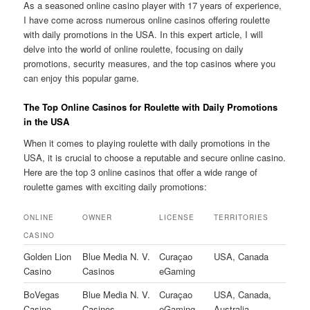
As a seasoned online casino player with 17 years of experience,
I have come across numerous online casinos offering roulette
with daily promotions in the USA. In this expert article, I will
delve into the world of online roulette, focusing on daily
promotions, security measures, and the top casinos where you
can enjoy this popular game.
The Top Online Casinos for Roulette with Daily Promotions
in the USA
When it comes to playing roulette with daily promotions in the
USA, it is crucial to choose a reputable and secure online casino.
Here are the top 3 online casinos that offer a wide range of
roulette games with exciting daily promotions:
ONLINE
OWNER
LICENSE
TERRITORIES
CASINO
Golden Lion
Blue Media N. V.
Curaçao
USA, Canada
Casino
Casinos
eGaming
BoVegas
Blue Media N. V.
Curaçao
USA, Canada,
Casino
Casinos
eGaming
Australia