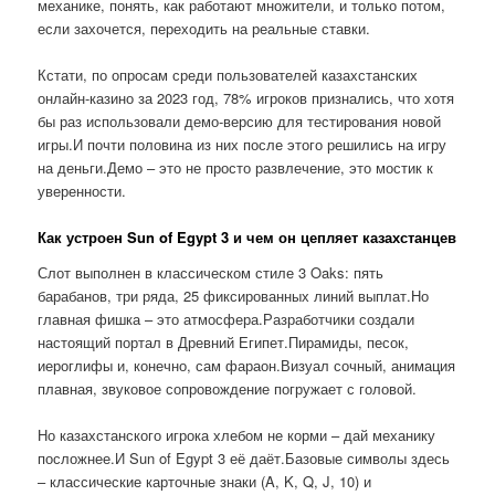
механике, понять, как работают множители, и только потом,
если захочется, переходить на реальные ставки.
Кстати, по опросам среди пользователей казахстанских
онлайн-казино за 2023 год, 78% игроков признались, что хотя
бы раз использовали демо-версию для тестирования новой
игры.И почти половина из них после этого решились на игру
на деньги.Демо – это не просто развлечение, это мостик к
уверенности.
Как устроен Sun of Egypt 3 и чем он цепляет казахстанцев
Слот выполнен в классическом стиле 3 Oaks: пять
барабанов, три ряда, 25 фиксированных линий выплат.Но
главная фишка – это атмосфера.Разработчики создали
настоящий портал в Древний Египет.Пирамиды, песок,
иероглифы и, конечно, сам фараон.Визуал сочный, анимация
плавная, звуковое сопровождение погружает с головой.
Но казахстанского игрока хлебом не корми – дай механику
посложнее.И Sun of Egypt 3 её даёт.Базовые символы здесь
– классические карточные знаки (A, K, Q, J, 10) и