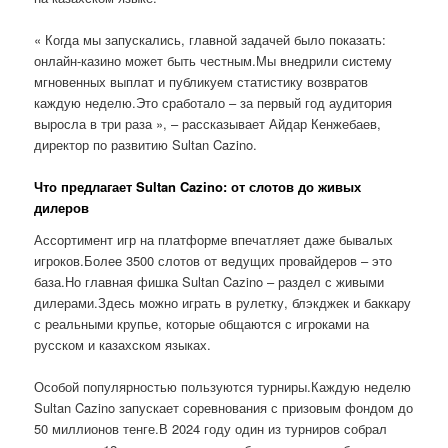
« Когда мы запускались, главной задачей было показать:
онлайн-казино может быть честным.Мы внедрили систему
мгновенных выплат и публикуем статистику возвратов
каждую неделю.Это сработало – за первый год аудитория
выросла в три раза », – рассказывает Айдар Кенжебаев,
директор по развитию Sultan Cazino.
Что предлагает Sultan Cazino: от слотов до живых
дилеров
Ассортимент игр на платформе впечатляет даже бывалых
игроков.Более 3500 слотов от ведущих провайдеров – это
база.Но главная фишка Sultan Cazino – раздел с живыми
дилерами.Здесь можно играть в рулетку, блэкджек и баккару
с реальными крупье, которые общаются с игроками на
русском и казахском языках.
Особой популярностью пользуются турниры.Каждую неделю
Sultan Cazino запускает соревнования с призовым фондом до
50 миллионов тенге.В 2024 году один из турниров собрал