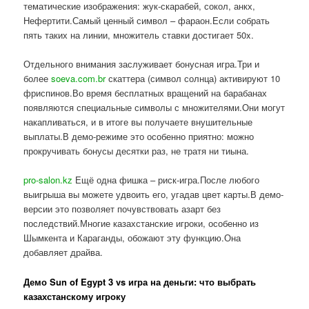
тематические изображения: жук-скарабей, сокол, анкх,
Нефертити.Самый ценный символ – фараон.Если собрать
пять таких на линии, множитель ставки достигает 50x.
Отдельного внимания заслуживает бонусная игра.Три и
более
soeva.com.br
скаттера (символ солнца) активируют 10
фриспинов.Во время бесплатных вращений на барабанах
появляются специальные символы с множителями.Они могут
накапливаться, и в итоге вы получаете внушительные
выплаты.В демо-режиме это особенно приятно: можно
прокручивать бонусы десятки раз, не тратя ни тиына.
pro-salon.kz
Ещё одна фишка – риск-игра.После любого
выигрыша вы можете удвоить его, угадав цвет карты.В демо-
версии это позволяет почувствовать азарт без
последствий.Многие казахстанские игроки, особенно из
Шымкента и Караганды, обожают эту функцию.Она
добавляет драйва.
Демо Sun of Egypt 3 vs игра на деньги: что выбрать
казахстанскому игроку