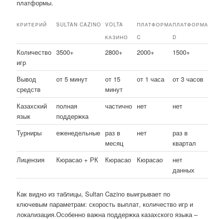
платформы.
КРИТЕРИЙ
SULTAN CAZINO
VOLTA
ПЛАТФОРМА
ПЛАТФОРМА
КАЗИНО
C
D
Количество
3500+
2800+
2000+
1500+
игр
Вывод
от 5 минут
от 15
от 1 часа
от 3 часов
средств
минут
Казахский
полная
частично
нет
нет
язык
поддержка
Турниры
еженедельные
раз в
нет
раз в
месяц
квартал
Лицензия
Кюрасао + РК
Кюрасао
Кюрасао
нет
данных
Как видно из таблицы, Sultan Cazino выигрывает по
ключевым параметрам: скорость выплат, количество игр и
локализация.Особенно важна поддержка казахского языка –