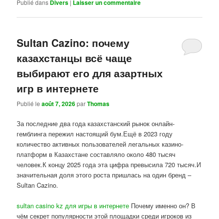
Publié dans
Divers
|
Laisser un commentaire
Sultan Cazino: почему
казахстанцы всё чаще
выбирают его для азартных
игр в интернете
Publié le
août 7, 2026
par
Thomas
За последние два года казахстанский рынок онлайн-
гемблинга пережил настоящий бум.Ещё в 2023 году
количество активных пользователей легальных казино-
платформ в Казахстане составляло около 480 тысяч
человек.К концу 2025 года эта цифра превысила 720 тысяч.И
значительная доля этого роста пришлась на один бренд –
Sultan Cazino.
sultan casino kz для игры в интернете
Почему именно он? В
чём секрет популярности этой площадки среди игроков из