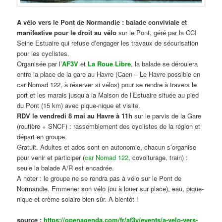
A vélo vers le Pont de Normandie : balade conviviale et
manifestive
pour le droit au vélo
sur le Pont, géré par la CCI
Seine Estuaire qui refuse d’engager les travaux de sécurisation
pour les cyclistes.
Organisée par l’
AF3V
et
La Roue Libre
, la balade se déroulera
entre la place de la gare au Havre (Caen – Le Havre possible en
car Nomad 122, à réserver si vélos) pour se rendre à travers le
port et les marais jusqu’à la Maison de l’Estuaire située au pied
du Pont (15 km) avec pique-nique et visite.
RDV le vendredi 8 mai au Havre à 11h
sur le parvis de la Gare
(routière + SNCF) : rassemblement des cyclistes de la région et
départ en groupe.
Gratuit. Adultes et ados sont en autonomie, chacun s’organise
pour venir et participer (
car Nomad 122
, covoiturage, train) :
seule la balade A/R est encadrée.
A noter : le groupe ne se rendra pas à vélo sur le Pont de
Normandie. Emmener son vélo (ou à louer sur place), eau, pique-
nique et crème solaire bien sûr. A bientôt !
source :
https://openagenda.com/fr/af3v/events/a-velo-vers-