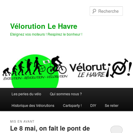
Aller
Aller
au
au
Rech
contenu
contenu
principal
secondaire
Vélorution Le Havre
Eteignez vos moteurs ! Respirez le bonheur !
Menu
Les perles du vélo
Qui sommes nous ?
principal
Historique des Vélorutions
Cartoparty !
DIY
Se relier
MIS EN AVANT
Le 8 mai, on fait le pont de