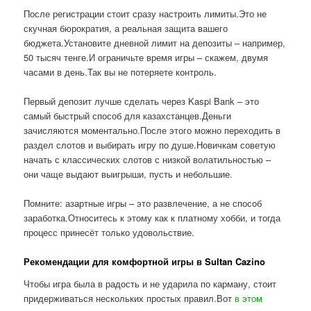
После регистрации стоит сразу настроить лимиты.Это не
скучная бюрократия, а реальная защита вашего
бюджета.Установите дневной лимит на депозиты – например,
50 тысяч тенге.И ограничьте время игры – скажем, двумя
часами в день.Так вы не потеряете контроль.
Первый депозит лучше сделать через Kaspi Bank – это
самый быстрый способ для казахстанцев.Деньги
зачисляются моментально.После этого можно переходить в
раздел слотов и выбирать игру по душе.Новичкам советую
начать с классических слотов с низкой волатильностью –
они чаще выдают выигрыши, пусть и небольшие.
Помните: азартные игры – это развлечение, а не способ
заработка.Относитесь к этому как к платному хобби, и тогда
процесс принесёт только удовольствие.
Рекомендации для комфортной игры в Sultan Cazino
Чтобы игра была в радость и не ударила по карману, стоит
придерживаться нескольких простых правил.Вот
в этом