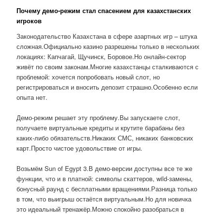
Почему демо-режим стал спасением для казахстанских
игроков
Законодательство Казахстана в сфере азартных игр – штука
сложная.Официально казино разрешены только в нескольких
локациях: Капчагай, Щучинск, Боровое.Но онлайн-сектор
живёт по своим законам.Многие казахстанцы сталкиваются с
проблемой: хочется попробовать новый слот, но
регистрироваться и вносить депозит страшно.Особенно если
опыта нет.
Демо-режим решает эту проблему.Вы запускаете слот,
получаете виртуальные кредиты и крутите барабаны без
каких-либо обязательств.Никаких СМС, никаких банковских
карт.Просто чистое удовольствие от игры.
Возьмём Sun of Egypt 3.В демо-версии доступны все те же
функции, что и в платной: символы скаттеров, wild-замены,
бонусный раунд с бесплатными вращениями.Разница только
в том, что выигрыш остаётся виртуальным.Но для новичка
это идеальный тренажёр.Можно спокойно разобраться в