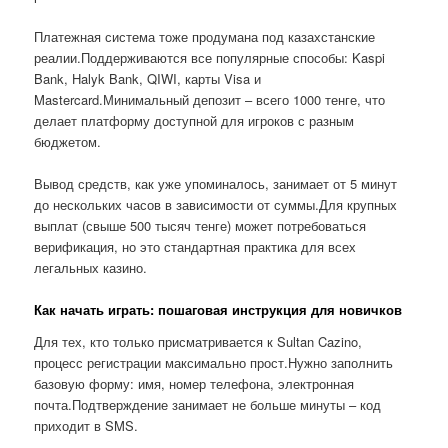
Платежная система тоже продумана под казахстанские
реалии.Поддерживаются все популярные способы: Kaspi
Bank, Halyk Bank, QIWI, карты Visa и
Mastercard.Минимальный депозит – всего 1000 тенге, что
делает платформу доступной для игроков с разным
бюджетом.
Вывод средств, как уже упоминалось, занимает от 5 минут
до нескольких часов в зависимости от суммы.Для крупных
выплат (свыше 500 тысяч тенге) может потребоваться
верификация, но это стандартная практика для всех
легальных казино.
Как начать играть: пошаговая инструкция для новичков
Для тех, кто только присматривается к Sultan Cazino,
процесс регистрации максимально прост.Нужно заполнить
базовую форму: имя, номер телефона, электронная
почта.Подтверждение занимает не больше минуты – код
приходит в SMS.