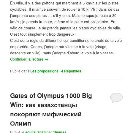
En ville, il y a des piétons qui marchent à 5 km/h sur les pistes
cyclables. Il m’arrive souvent de rouler à 10 km/h ; dans ce cas
j’emprunte ces pistes … s’il y en a. Mais lorsque je roule à 30
km/h ; je prends la route, même si la piste est obligatoire. En
vélo de course, je ne prends jamais les pistes cyclables de ville.
C’est tout simplement trop dangereux.
C’est cette règle du différentiel qui conditionne le choix de la voie
empruntée. Certes, j’adapte ma vitesse à la voie (virage,
descente en ville), mais j’adapte d’abord la voie à la vitesse.
Continuer la lecture
→
Publié dans
Les propositions
|
4
Réponses
Gates of Olympus 1000 Big
Win: как казахстанцы
покоряют мифический
Олимп
Publié le
août 9, 2026
par
Thomas