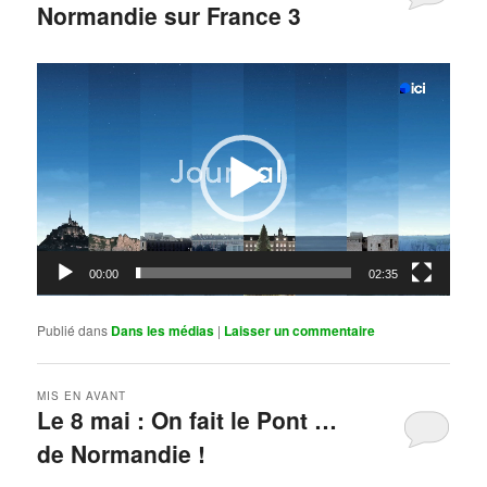
Normandie sur France 3
Publié le
mai 11, 2026
par
Steph
Lecteur
vidéo
00:00
02:35
Publié dans
Dans les médias
|
Laisser un commentaire
MIS EN AVANT
Le 8 mai : On fait le Pont …
de Normandie !