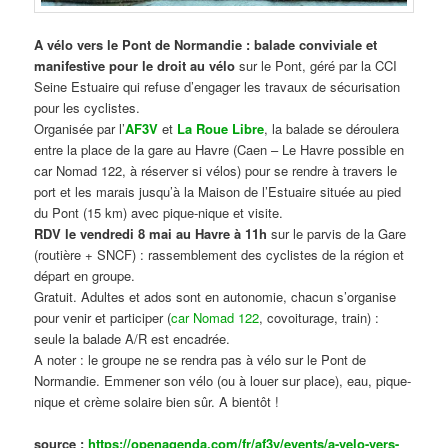
A vélo vers le Pont de Normandie : balade conviviale et
manifestive
pour le droit au vélo
sur le Pont, géré par la CCI
Seine Estuaire qui refuse d’engager les travaux de sécurisation
pour les cyclistes.
Organisée par l’
AF3V
et
La Roue Libre
, la balade se déroulera
entre la place de la gare au Havre (Caen – Le Havre possible en
car Nomad 122, à réserver si vélos) pour se rendre à travers le
port et les marais jusqu’à la Maison de l’Estuaire située au pied
du Pont (15 km) avec pique-nique et visite.
RDV le vendredi 8 mai au Havre à 11h
sur le parvis de la Gare
(routière + SNCF) : rassemblement des cyclistes de la région et
départ en groupe.
Gratuit. Adultes et ados sont en autonomie, chacun s’organise
pour venir et participer (
car Nomad 122
, covoiturage, train) :
seule la balade A/R est encadrée.
A noter : le groupe ne se rendra pas à vélo sur le Pont de
Normandie. Emmener son vélo (ou à louer sur place), eau, pique-
nique et crème solaire bien sûr. A bientôt !
source :
https://openagenda.com/fr/af3v/events/a-velo-vers-