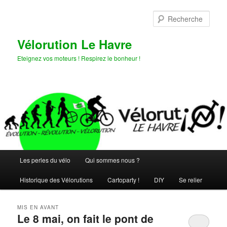
Aller
Aller
au
au
Rech
contenu
contenu
principal
secondaire
Vélorution Le Havre
Eteignez vos moteurs ! Respirez le bonheur !
Menu
Les perles du vélo
Qui sommes nous ?
principal
Historique des Vélorutions
Cartoparty !
DIY
Se relier
MIS EN AVANT
Le 8 mai, on fait le pont de