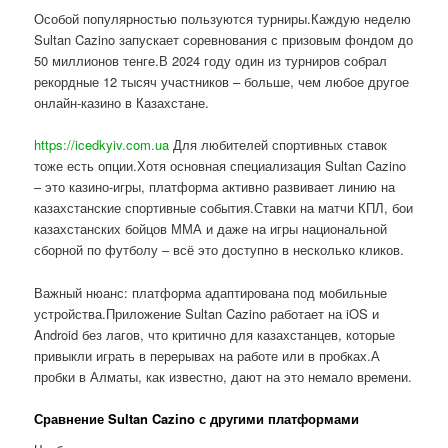
Особой популярностью пользуются турниры.Каждую неделю
Sultan Cazino запускает соревнования с призовым фондом до
50 миллионов тенге.В 2024 году один из турниров собрал
рекордные 12 тысяч участников – больше, чем любое другое
онлайн-казино в Казахстане.
https://icedkyiv.com.ua
Для любителей спортивных ставок
тоже есть опции.Хотя основная специализация Sultan Cazino
– это казино-игры, платформа активно развивает линию на
казахстанские спортивные события.Ставки на матчи КПЛ, бои
казахстанских бойцов ММА и даже на игры национальной
сборной по футболу – всё это доступно в несколько кликов.
Важный нюанс: платформа адаптирована под мобильные
устройства.Приложение Sultan Cazino работает на iOS и
Android без лагов, что критично для казахстанцев, которые
привыкли играть в перерывах на работе или в пробках.А
пробки в Алматы, как известно, дают на это немало времени.
Сравнение Sultan Cazino с другими платформами