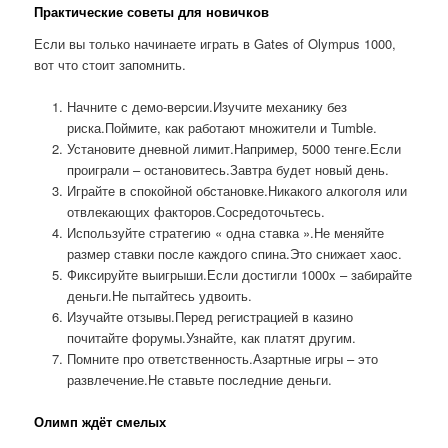
Практические советы для новичков
Если вы только начинаете играть в Gates of Olympus 1000,
вот что стоит запомнить.
Начните с демо-версии.Изучите механику без
риска.Поймите, как работают множители и Tumble.
Установите дневной лимит.Например, 5000 тенге.Если
проиграли – остановитесь.Завтра будет новый день.
Играйте в спокойной обстановке.Никакого алкоголя или
отвлекающих факторов.Сосредоточьтесь.
Используйте стратегию « одна ставка ».Не меняйте
размер ставки после каждого спина.Это снижает хаос.
Фиксируйте выигрыши.Если достигли 1000x – забирайте
деньги.Не пытайтесь удвоить.
Изучайте отзывы.Перед регистрацией в казино
почитайте форумы.Узнайте, как платят другим.
Помните про ответственность.Азартные игры – это
развлечение.Не ставьте последние деньги.
Олимп ждёт смелых