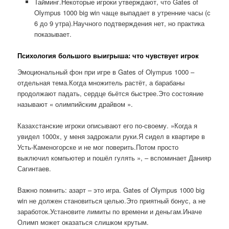
Тайминг.Некоторые игроки утверждают, что Gates of
Olympus 1000 big win чаще выпадает в утренние часы (с
6 до 9 утра).Научного подтверждения нет, но практика
показывает.
Психология большого выигрыша: что чувствует игрок
Эмоциональный фон при игре в Gates of Olympus 1000 –
отдельная тема.Когда множитель растёт, а барабаны
продолжают падать, сердце бьётся быстрее.Это состояние
называют « олимпийским драйвом ».
Казахстанские игроки описывают его по-своему. »Когда я
увидел 1000x, у меня задрожали руки.Я сидел в квартире в
Усть-Каменогорске и не мог поверить.Потом просто
выключил компьютер и пошёл гулять », – вспоминает Данияр
Сагинтаев.
Важно помнить: азарт – это игра. Gates of Olympus 1000 big
win не должен становиться целью.Это приятный бонус, а не
заработок.Установите лимиты по времени и деньгам.Иначе
Олимп может оказаться слишком крутым.