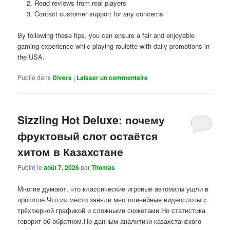
Read reviews from real players
Contact customer support for any concerns
By following these tips, you can ensure a fair and enjoyable
gaming experience while playing roulette with daily promotions in
the USA.
Publié dans
Divers
|
Laisser un commentaire
Sizzling Hot Deluxe: почему
фруктовый слот остаётся
хитом в Казахстане
Publié le
août 7, 2026
par
Thomas
Многие думают, что классические игровые автоматы ушли в
прошлое.Что их место заняли многолинейные видеослоты с
трёхмерной графикой и сложными сюжетами.Но статистика
говорит об обратном.По данным аналитики казахстанского