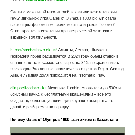
Слоты с механикой множителей захватили казахстанский
гемблинг-рынок.Игра Gates of Olympus 1000 big win стала
настоящим феноменом среди местных игроков.Почему?
Ответ кроется в сочетании древнегреческой эстетики и
взрывной волатильности.
https://barabashovo.ck.ua/
Алматы, Астана, Шымкент –
география побед расширяется.В 2024 году объём ставок в
онлайн-слотах в Казахстане вырос на 34% по сравнению с
2023 годом.Это данные аналитического центра Digital Gaming
Asia.И львиная доля приходится на Pragmatic Play.
olimpbetfeedback.kz
Механика Tumble, множители до 500x и
бонусный раунд с бесплатными вращениями – всё это
создаёт идеальные условия для крупного выигрыша.Но
давайте разберёмся по порядку.
Почему Gates of Olympus 1000 стал хитом в Казахстане