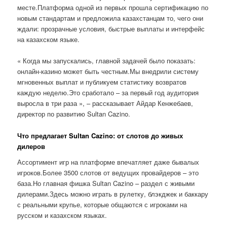
месте.Платформа одной из первых прошла сертификацию по
новым стандартам и предложила казахстанцам то, чего они
ждали: прозрачные условия, быстрые выплаты и интерфейс
на казахском языке.
« Когда мы запускались, главной задачей было показать:
онлайн-казино может быть честным.Мы внедрили систему
мгновенных выплат и публикуем статистику возвратов
каждую неделю.Это сработало – за первый год аудитория
выросла в три раза », – рассказывает Айдар Кенжебаев,
директор по развитию Sultan Cazino.
Что предлагает Sultan Cazino: от слотов до живых
дилеров
Ассортимент игр на платформе впечатляет даже бывалых
игроков.Более 3500 слотов от ведущих провайдеров – это
база.Но главная фишка Sultan Cazino – раздел с живыми
дилерами.Здесь можно играть в рулетку, блэкджек и баккару
с реальными крупье, которые общаются с игроками на
русском и казахском языках.