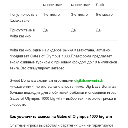
множители
множители
Click
Популярность в
1-е место
3-е место
5-е место
Казахстане
Присутствие в
Да
Да
Да
Volta казино
Volta казино, один из лидеров рынка Казахстана, активно
продвигает Gates of Olympus 1000.Платформа предлагает
эксклюзивные турниры с призовым фондом до 10 миллионов
тенге.Это стимулирует интерес.
Sweet Bonanza славится огромными
digitalsouvenirs.fr
множителями, но его волатильность ниже. Big Bass Bonanza
больше подходит для любителей рыбалки и спокойной игры.
Gates of Olympus 1000 big win – выбор тех, кто хочет риска и
скорости.
Как увеличить шансы на Gates of Olympus 1000 big win
Опытные игроки выработали стратегии.Они не гарантируют