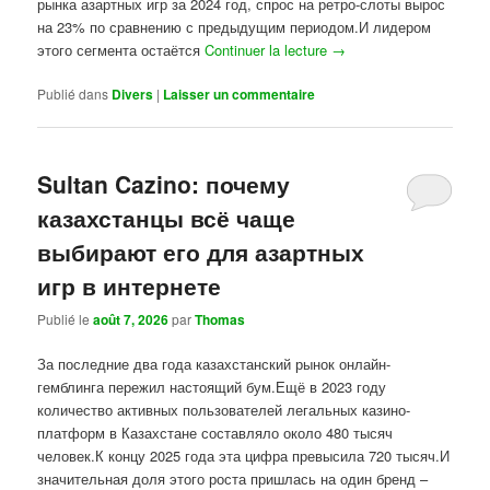
рынка азартных игр за 2024 год, спрос на ретро-слоты вырос
на 23% по сравнению с предыдущим периодом.И лидером
этого сегмента остаётся
Continuer la lecture
→
Publié dans
Divers
|
Laisser un commentaire
Sultan Cazino: почему
казахстанцы всё чаще
выбирают его для азартных
игр в интернете
Publié le
août 7, 2026
par
Thomas
За последние два года казахстанский рынок онлайн-
гемблинга пережил настоящий бум.Ещё в 2023 году
количество активных пользователей легальных казино-
платформ в Казахстане составляло около 480 тысяч
человек.К концу 2025 года эта цифра превысила 720 тысяч.И
значительная доля этого роста пришлась на один бренд –