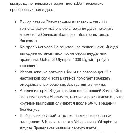
выигрыш, но повышают вероятность.Вот несколько
проверенных подходов.
Выбор ставки.Оптимальный диапазон – 200-500
тенге.Слишком маленькие ставки не дают накопить
множители.Слишком большие – быстро истощают
банкролл.
Контроль бонусов.Не гонитесь за фриспинами.Иногда
выгоднее остановиться после серии неудачных
вращений. Gates of Olympus 1000 big win требует
терпения.
Использование автоигры.Функция автовращений с
настройкой количества спинов помогает избежать
эмоциональных решений.Выставляйте лимиты.
Анализ истории.Ведите записи своих сессий.Замечайте
закономерности.Например, многие игроки отмечают, что
крупные выигрыши случаются после 50-70 вращений
без бонуса.
Выбор казино.Играйте только на лицензированных
площадках.В Казахстане это Volta казино, Olimpbet и
другие.Проверяйте наличие сертификатов.