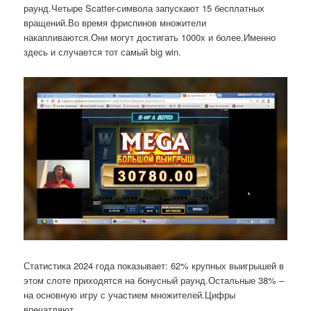
раунд.Четыре Scatter-символа запускают 15 бесплатных
вращений.Во время фриспинов множители
накапливаются.Они могут достигать 1000x и более.Именно
здесь и случается тот самый big win.
Статистика 2024 года показывает: 62% крупных выигрышей в
этом слоте приходятся на бонусный раунд.Остальные 38% –
на основную игру с участием множителей.Цифры
впечатляют.