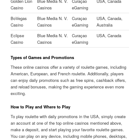
Golden Lion
Blue Media N. V.
Curaçao
USA, Canada
Casino
Casinos
eGaming
BoVegas
Blue Media N. V.
Curaçao
USA, Canada,
Casino
Casinos
eGaming
Australia
Eclipse
Blue Media N. V.
Curaçao
USA, Canada
Casino
Casinos
eGaming
Types of Games and Promotions
These online casinos offer a variety of roulette games, including
American, European, and French roulette. Additionally, players
can enjoy daily promotions such as free spins, cashback offers,
and reload bonuses, making the gaming experience even more
exciting.
How to Play and Where to Play
To play roulette with daily promotions in the USA, simply create
an account at one of the top online casinos mentioned above,
make a deposit, and start playing your favorite roulette games.
You can play on any device, including mobile phones, desktops,