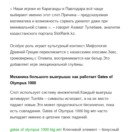
« Наши игроки из Караганды и Павлодара всё чаще
выбирают именно этот слот.Причина – предсказуемая
математика и возможность сорвать джекпот даже при
минимальной ставке », – говорит Азамат Тулебаев, аналитик
казахстанского портала SlotRank.kz.
Особую роль играет культурный контекст.Мифология
Древней Греции перекликается с казахскими эпосами.Зевс,
громовержец с Олимпа, воспринимается как батыр.Это
добавляет игре эмоциональной глубины.
Механика большого выигрыша: как работает Gates of
Olympus 1000
Слот использует систему множителей.Каждый выигрыш
активирует Tumble – символы исчезают, а на их место
падают новые.Это может продолжаться бесконечно, пока
есть совпадения. Gates of Olympus 1000 big win часто
выпадает именно в цепочке таких падений.
gates of olympus 1000 big win
Ключевой элемент – бонусный