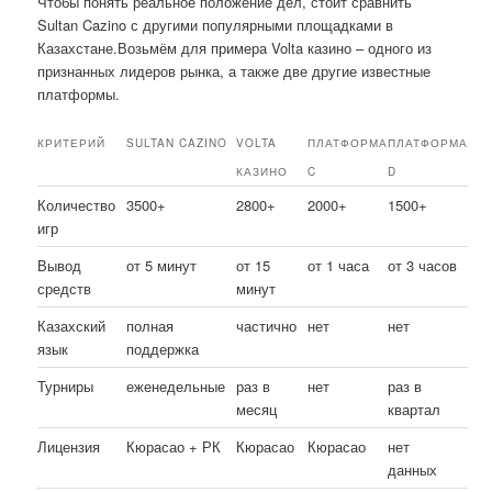
Чтобы понять реальное положение дел, стоит сравнить
Sultan Cazino с другими популярными площадками в
Казахстане.Возьмём для примера Volta казино – одного из
признанных лидеров рынка, а также две другие известные
платформы.
КРИТЕРИЙ
SULTAN CAZINO
VOLTA
ПЛАТФОРМА
ПЛАТФОРМА
КАЗИНО
C
D
Количество
3500+
2800+
2000+
1500+
игр
Вывод
от 5 минут
от 15
от 1 часа
от 3 часов
средств
минут
Казахский
полная
частично
нет
нет
язык
поддержка
Турниры
еженедельные
раз в
нет
раз в
месяц
квартал
Лицензия
Кюрасао + РК
Кюрасао
Кюрасао
нет
данных