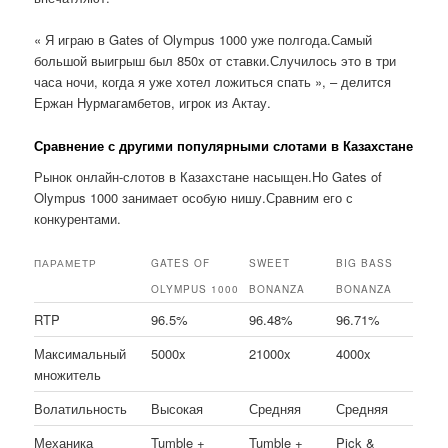
« Я играю в Gates of Olympus 1000 уже полгода.Самый
большой выигрыш был 850x от ставки.Случилось это в три
часа ночи, когда я уже хотел ложиться спать », – делится
Ержан Нурмагамбетов, игрок из Актау.
Сравнение с другими популярными слотами в Казахстане
Рынок онлайн-слотов в Казахстане насыщен.Но Gates of
Olympus 1000 занимает особую нишу.Сравним его с
конкурентами.
ПАРАМЕТР
GATES OF
SWEET
BIG BASS
OLYMPUS 1000
BONANZA
BONANZA
RTP
96.5%
96.48%
96.71%
Максимальный
5000x
21000x
4000x
множитель
Волатильность
Высокая
Средняя
Средняя
Механика
Tumble +
Tumble +
Pick &