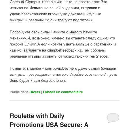
Gates of Olympus 1000 big win – это не просто слот.Это
испытание.Испытание вашей выдержки, интуиции и
удачи.Казахстанские игроки уже доказали: крупные
выигрыши реальны.Но они требуют подготовки.
Попробуйте свои силы.Начните с малого.Изучите
механику.И, возможно, именно вы станете следующим, кто
покорит Олимп.А если хотите узнать больше о стратегиях и
казино, загляните на olimpbetfeedback.kz.Там собраны
реальные отзывы и советы от казахстанских гемблеров.
Помните: главное – контроль.Без него даже самый большой
выигрыш превращается в потерю.Играйте осознанно.И пусть
Зевс будет к вам благосклонен.
Publié dans
Divers
|
Laisser un commentaire
Roulette with Daily
Promotions USA Secure: A