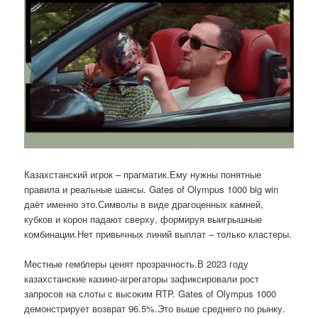
Казахстанский игрок – прагматик.Ему нужны понятные
правила и реальные шансы. Gates of Olympus 1000 big win
даёт именно это.Символы в виде драгоценных камней,
кубков и корон падают сверху, формируя выигрышные
комбинации.Нет привычных линий выплат – только кластеры.
Местные гемблеры ценят прозрачность.В 2023 году
казахстанские казино-агрегаторы зафиксировали рост
запросов на слоты с высоким RTP. Gates of Olympus 1000
демонстрирует возврат 96.5%.Это выше среднего по рынку.