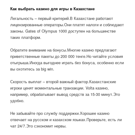
Как выбрать казино для игры в Казахстане
Легальность – первый критерий.В Казахстане работают
лицензированные операторы.Они платят налоги и соблюдают
законы. Gates of Olympus 1000 доступен на большинстве
таких платформ.
Обратите внимание на бонусы.Многие казино предлагают
приветственные пакеты до 200 000 тенге.Но читайте условия
отыгрыша.Иногда выгоднее играть без бонуса, особенно если
вы охотитесь за big win.
Скорость выплат – второй важный фактор.Казахстанские
игроки ценят моментальные транзакции. Volta казино,
например, обрабатывает вывод средств за 15-30 минут.Это
удобно.
Не забывайте про службу поддержки.Хорошее казино
отвечает на русском и казахском языках.Проверьте, есть ли
чат 24/7.Это сэкономит нервы.