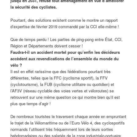
jusqu’en 2031, refuse tout aménagement en vue d’améliorer
la sécurité des cyclistes.
Pourtant, des solutions existent comme le montre un rapport
d’expertise de février 2019 commandé par la CCI elle-même !
Que de temps perdu ! Les parties de ping-pong entre État, CCI,
Région et Départements doivent cesser !
Faudra-t-il un accident mortel pour qu’enfin les décideurs
accèdent aux revendications de l’ensemble du monde du
vélo ?
Il est en effet rarissime que des fédérations pourtant très
différentes, telles que la FFC (cyclisme sportif), la FFV
(cyclotourisme), la FUB (cyclisme utilitaire ou quotidien) et
l’AF3V (réseau cyclable des voies vertes et véloroutes) se
retrouvent sur une même question ce qui montre bien qu’il est
plus que temps d’agir !
De nombreux touristes le traversent chaque année en empruntant
le trajet de la Vélomaritime ou de l’Euro Vélo 4, des cyclosportifs
normands l’utilisent très fréquemment lors de leurs sorties
hebdomadaires ou des salariés de la zone industrialo-portuaire