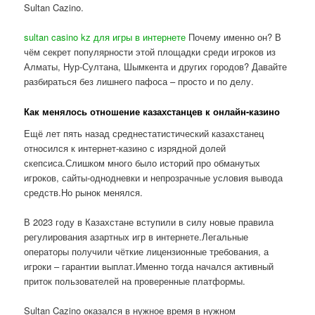
Sultan Cazino.
sultan casino kz для игры в интернете
Почему именно он? В
чём секрет популярности этой площадки среди игроков из
Алматы, Нур-Султана, Шымкента и других городов? Давайте
разбираться без лишнего пафоса – просто и по делу.
Как менялось отношение казахстанцев к онлайн-казино
Ещё лет пять назад среднестатистический казахстанец
относился к интернет-казино с изрядной долей
скепсиса.Слишком много было историй про обманутых
игроков, сайты-однодневки и непрозрачные условия вывода
средств.Но рынок менялся.
В 2023 году в Казахстане вступили в силу новые правила
регулирования азартных игр в интернете.Легальные
операторы получили чёткие лицензионные требования, а
игроки – гарантии выплат.Именно тогда начался активный
приток пользователей на проверенные платформы.
Sultan Cazino оказался в нужное время в нужном