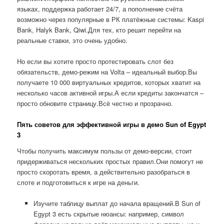
языках, поддержка работает 24/7, а пополнение счёта
возможно через популярные в РК платёжные системы: Kaspi
Bank, Halyk Bank, Qiwi.Для тех, кто решит перейти на
реальные ставки, это очень удобно.
Но если вы хотите просто протестировать слот без
обязательств, демо-режим на Volta – идеальный выбор.Вы
получаете 10 000 виртуальных кредитов, которых хватит на
несколько часов активной игры.А если кредиты закончатся –
просто обновите страницу.Всё честно и прозрачно.
Пять советов для эффективной игры в демо Sun of Egypt
3
Чтобы получить максимум пользы от демо-версии, стоит
придерживаться нескольких простых правил.Они помогут не
просто скоротать время, а действительно разобраться в
слоте и подготовиться к игре на деньги.
Изучите таблицу выплат до начала вращений.В Sun of
Egypt 3 есть скрытые нюансы: например, символ