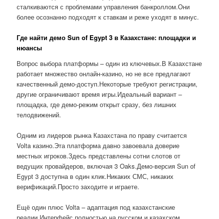
сталкиваются с проблемами управления банкроллом.Они
более осознанно подходят к ставкам и реже уходят в минус.
Где найти демо Sun of Egypt 3 в Казахстане: площадки и
нюансы
Вопрос выбора платформы – один из ключевых.В Казахстане
работает множество онлайн-казино, но не все предлагают
качественный демо-доступ.Некоторые требуют регистрации,
другие ограничивают время игры.Идеальный вариант –
площадка, где демо-режим открыт сразу, без лишних
телодвижений.
Одним из лидеров рынка Казахстана по праву считается
Volta казино.Эта платформа давно завоевала доверие
местных игроков.Здесь представлены сотни слотов от
ведущих провайдеров, включая 3 Oaks.Демо-версия Sun of
Egypt 3 доступна в один клик.Никаких СМС, никаких
верификаций.Просто заходите и играете.
Ещё один плюс Volta – адаптация под казахстанские
реалии.Интерфейс полностью на русском и казахском