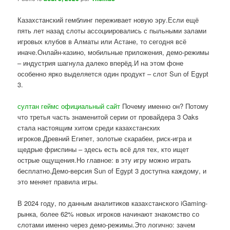
Казахстанский гемблинг переживает новую эру.Если ещё
пять лет назад слоты ассоциировались с пыльными залами
игровых клубов в Алматы или Астане, то сегодня всё
иначе.Онлайн-казино, мобильные приложения, демо-режимы
– индустрия шагнула далеко вперёд.И на этом фоне
особенно ярко выделяется один продукт – слот Sun of Egypt
3.
султан геймс официальный сайт
Почему именно он? Потому
что третья часть знаменитой серии от провайдера 3 Oaks
стала настоящим хитом среди казахстанских
игроков.Древний Египет, золотые скарабеи, риск-игра и
щедрые фриспины – здесь есть всё для тех, кто ищет
острые ощущения.Но главное: в эту игру можно играть
бесплатно.Демо-версия Sun of Egypt 3 доступна каждому, и
это меняет правила игры.
В 2024 году, по данным аналитиков казахстанского iGaming-
рынка, более 62% новых игроков начинают знакомство со
слотами именно через демо-режимы.Это логично: зачем