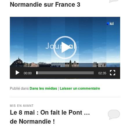
Normandie sur France 3
Publié le
mai 11, 2026
par
Steph
Lecteur
vidéo
00:00
02:35
Publié dans
Dans les médias
|
Laisser un commentaire
MIS EN AVANT
Le 8 mai : On fait le Pont …
de Normandie !