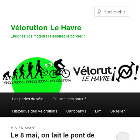
Aller
Aller
au
au
Rech
contenu
contenu
principal
secondaire
Vélorution Le Havre
Eteignez vos moteurs ! Respirez le bonheur !
Menu
Les perles du vélo
Qui sommes nous ?
principal
Historique des Vélorutions
Cartoparty !
DIY
Se relier
MIS EN AVANT
Le 8 mai, on fait le pont de