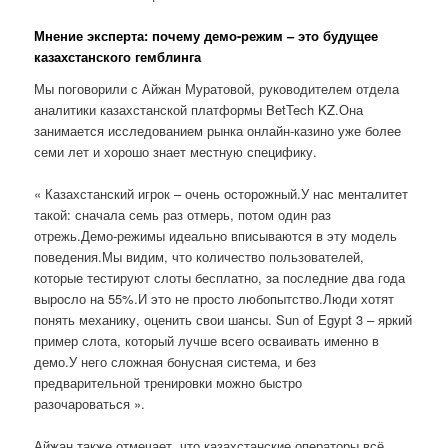
Мнение эксперта: почему демо-режим – это будущее
казахстанского гемблинга
Мы поговорили с Айжан Муратовой, руководителем отдела
аналитики казахстанской платформы BetTech KZ.Она
занимается исследованием рынка онлайн-казино уже более
семи лет и хорошо знает местную специфику.
« Казахстанский игрок – очень осторожный.У нас менталитет
такой: сначала семь раз отмерь, потом один раз
отрежь.Демо-режимы идеально вписываются в эту модель
поведения.Мы видим, что количество пользователей,
которые тестируют слоты бесплатно, за последние два года
выросло на 55%.И это не просто любопытство.Люди хотят
понять механику, оценить свои шансы. Sun of Egypt 3 – яркий
пример слота, который лучше всего осваивать именно в
демо.У него сложная бонусная система, и без
предварительной тренировки можно быстро
разочароваться ».
Айжан также отмечает, что казахстанские операторы всё