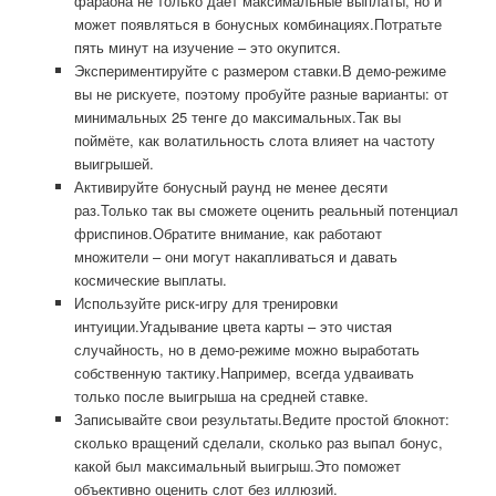
фараона не только даёт максимальные выплаты, но и
может появляться в бонусных комбинациях.Потратьте
пять минут на изучение – это окупится.
Экспериментируйте с размером ставки.В демо-режиме
вы не рискуете, поэтому пробуйте разные варианты: от
минимальных 25 тенге до максимальных.Так вы
поймёте, как волатильность слота влияет на частоту
выигрышей.
Активируйте бонусный раунд не менее десяти
раз.Только так вы сможете оценить реальный потенциал
фриспинов.Обратите внимание, как работают
множители – они могут накапливаться и давать
космические выплаты.
Используйте риск-игру для тренировки
интуиции.Угадывание цвета карты – это чистая
случайность, но в демо-режиме можно выработать
собственную тактику.Например, всегда удваивать
только после выигрыша на средней ставке.
Записывайте свои результаты.Ведите простой блокнот:
сколько вращений сделали, сколько раз выпал бонус,
какой был максимальный выигрыш.Это поможет
объективно оценить слот без иллюзий.