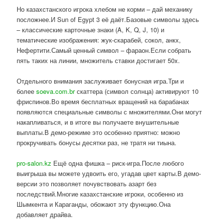
Но казахстанского игрока хлебом не корми – дай механику
посложнее.И Sun of Egypt 3 её даёт.Базовые символы здесь
– классические карточные знаки (A, K, Q, J, 10) и
тематические изображения: жук-скарабей, сокол, анкх,
Нефертити.Самый ценный символ – фараон.Если собрать
пять таких на линии, множитель ставки достигает 50x.
Отдельного внимания заслуживает бонусная игра.Три и
более
soeva.com.br
скаттера (символ солнца) активируют 10
фриспинов.Во время бесплатных вращений на барабанах
появляются специальные символы с множителями.Они могут
накапливаться, и в итоге вы получаете внушительные
выплаты.В демо-режиме это особенно приятно: можно
прокручивать бонусы десятки раз, не тратя ни тиына.
pro-salon.kz
Ещё одна фишка – риск-игра.После любого
выигрыша вы можете удвоить его, угадав цвет карты.В демо-
версии это позволяет почувствовать азарт без
последствий.Многие казахстанские игроки, особенно из
Шымкента и Караганды, обожают эту функцию.Она
добавляет драйва.