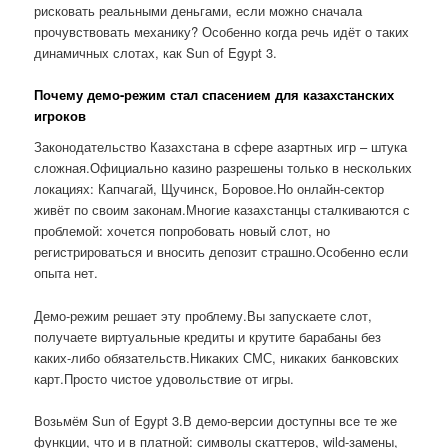
рисковать реальными деньгами, если можно сначала
прочувствовать механику? Особенно когда речь идёт о таких
динамичных слотах, как Sun of Egypt 3.
Почему демо-режим стал спасением для казахстанских
игроков
Законодательство Казахстана в сфере азартных игр – штука
сложная.Официально казино разрешены только в нескольких
локациях: Капчагай, Щучинск, Боровое.Но онлайн-сектор
живёт по своим законам.Многие казахстанцы сталкиваются с
проблемой: хочется попробовать новый слот, но
регистрироваться и вносить депозит страшно.Особенно если
опыта нет.
Демо-режим решает эту проблему.Вы запускаете слот,
получаете виртуальные кредиты и крутите барабаны без
каких-либо обязательств.Никаких СМС, никаких банковских
карт.Просто чистое удовольствие от игры.
Возьмём Sun of Egypt 3.В демо-версии доступны все те же
функции, что и в платной: символы скаттеров, wild-замены,