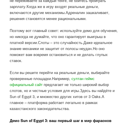
не переживаете за каждый тенге, не боитесь проиграть
зарплату.Когда же в игру входят реальные деньги,
включаются другие механизмы.Адреналин зашкаливает,
решения становятся менее рациональными.
Поэтому вот главный совет: используйте демо для обучения,
но никогда не думайте, что оно гарантирует выигрыш в
платной версии.Слоты – это случайность.Даже идеальное
знание механики не защитит от полосы неудач.Но оно
поможет вам вовремя остановиться и не делать глупых
ставок.
Если вы решите перейти на реальные деньги, выбирайте
проверенные площадки.Например,
султан геймс
официальный сайт
предлагает не только широкий выбор
слотов, но и честные условия для игры.Здесь вы найдёте и
Sun of Egypt 3, и множество других хитов от 3 Oaks.А
главное – платформа работает легально в рамках
казахстанского законодательства.
Демо Sun of Egypt 3: ваш первый шаг в мир фараонов