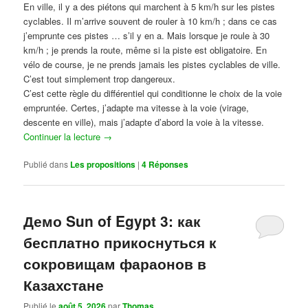
En ville, il y a des piétons qui marchent à 5 km/h sur les pistes
cyclables. Il m’arrive souvent de rouler à 10 km/h ; dans ce cas
j’emprunte ces pistes … s’il y en a. Mais lorsque je roule à 30
km/h ; je prends la route, même si la piste est obligatoire. En
vélo de course, je ne prends jamais les pistes cyclables de ville.
C’est tout simplement trop dangereux.
C’est cette règle du différentiel qui conditionne le choix de la voie
empruntée. Certes, j’adapte ma vitesse à la voie (virage,
descente en ville), mais j’adapte d’abord la voie à la vitesse.
Continuer la lecture
→
Publié dans
Les propositions
|
4
Réponses
Демо Sun of Egypt 3: как
бесплатно прикоснуться к
сокровищам фараонов в
Казахстане
Publié le
août 5, 2026
par
Thomas