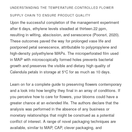
UNDERSTANDING THE TEMPERATURE-CONTROLLED FLOWER
SUPPLY CHAIN TO ENSURE PRODUCT QUALITY
Upon the successful completion of the management experiment
after 6 days, ethylene levels steadied at thirteen.22 ppm,
resulting in wilting, abscission, and senescence (Poonsri, 2020).
These outcomes paved the way for prolonged vase life and
postponed petal senescence, attributable to polypropylene and
high-density polyethylene MAPs. The microperforated film used
in MAP with microscopically formed holes prevents bacterial
growth and preserves the visible and dietary high quality of
Calendula petals in storage at 5°C for as much as 10 days.
Learn on for a complete guide to preserving flowers contemporary
and a look into how lengthy they final in an array of conditions. If
you perceive how to care for flowers, your blooms could have a
greater chance at an extended life. The authors declare that the
analysis was performed in the absence of any business or
monetary relationships that might be construed as a potential
conflict of interest. A range of novel packaging techniques are
available, similar to MAP, CAP, clever packaging, and