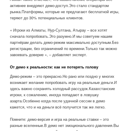
активнее внедряют демо-доступ.Это стало стандартом
рынка.Платформы, которые не предлагают бесплатной игры,
теряют до 30% потенциальных клиентов.
« Игроки из Алматы, Нур-Султана, Атырау – все хотят
сначала попробовать.Это разумно.И мы советуем нашим
партнёрам делать демо-режим максимально доступным.Без
регистрации, без ограничений по времени.Только так можно
завоевать доверие », – добавляет эксперт.
От демо к реальности: как не потерять голову
Демо-режим – это прекрасно.Но рано или поздно у многих
возникает желание попробовать игру на реальные деньги.И
здесь важно сохранять холодный рассудок.Казахстанские
игроки, к сожалению, иногда попадают в ловушку
азарта.Особенно когда после удачной сессии в демо
кажется, что и на деньги всё получится так же легко.
Помните: демо-версия и игра на реальные ставки – это
разные вселенные.В демо нет эмоционального давления.Вы