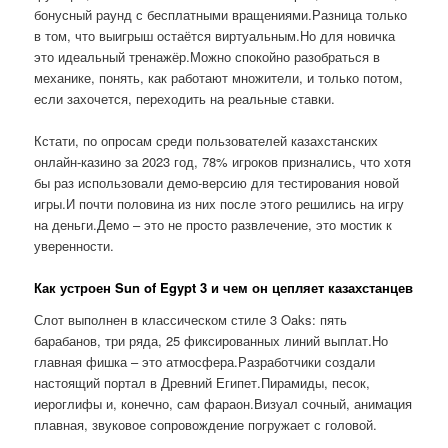
бонусный раунд с бесплатными вращениями.Разница только
в том, что выигрыш остаётся виртуальным.Но для новичка
это идеальный тренажёр.Можно спокойно разобраться в
механике, понять, как работают множители, и только потом,
если захочется, переходить на реальные ставки.
Кстати, по опросам среди пользователей казахстанских
онлайн-казино за 2023 год, 78% игроков признались, что хотя
бы раз использовали демо-версию для тестирования новой
игры.И почти половина из них после этого решились на игру
на деньги.Демо – это не просто развлечение, это мостик к
уверенности.
Как устроен Sun of Egypt 3 и чем он цепляет казахстанцев
Слот выполнен в классическом стиле 3 Oaks: пять
барабанов, три ряда, 25 фиксированных линий выплат.Но
главная фишка – это атмосфера.Разработчики создали
настоящий портал в Древний Египет.Пирамиды, песок,
иероглифы и, конечно, сам фараон.Визуал сочный, анимация
плавная, звуковое сопровождение погружает с головой.