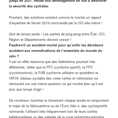
jusqu’en 2031, refuse tout aménagement en vue d’améliorer
la sécurité des cyclistes.
Pourtant, des solutions existent comme le montre un rapport
d’expertise de février 2019 commandé par la CCI elle-même !
Que de temps perdu ! Les parties de ping-pong entre État, CCI,
Région et Départements doivent cesser !
Faudra-t-il un accident mortel pour qu’enfin les décideurs
accèdent aux revendications de l’ensemble du monde du
vélo ?
Il est en effet rarissime que des fédérations pourtant très
différentes, telles que la FFC (cyclisme sportif), la FFV
(cyclotourisme), la FUB (cyclisme utilitaire ou quotidien) et
l’AF3V (réseau cyclable des voies vertes et véloroutes) se
retrouvent sur une même question ce qui montre bien qu’il est
plus que temps d’agir !
De nombreux touristes le traversent chaque année en empruntant
le trajet de la Vélomaritime ou de l’Euro Vélo 4, des cyclosportifs
normands l’utilisent très fréquemment lors de leurs sorties
hebdomadaires ou des salariés de la zone industrialo-portuaire