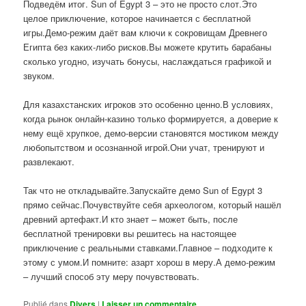
Подведём итог. Sun of Egypt 3 – это не просто слот.Это
целое приключение, которое начинается с бесплатной
игры.Демо-режим даёт вам ключи к сокровищам Древнего
Египта без каких-либо рисков.Вы можете крутить барабаны
сколько угодно, изучать бонусы, наслаждаться графикой и
звуком.
Для казахстанских игроков это особенно ценно.В условиях,
когда рынок онлайн-казино только формируется, а доверие к
нему ещё хрупкое, демо-версии становятся мостиком между
любопытством и осознанной игрой.Они учат, тренируют и
развлекают.
Так что не откладывайте.Запускайте демо Sun of Egypt 3
прямо сейчас.Почувствуйте себя археологом, который нашёл
древний артефакт.И кто знает – может быть, после
бесплатной тренировки вы решитесь на настоящее
приключение с реальными ставками.Главное – подходите к
этому с умом.И помните: азарт хорош в меру.А демо-режим
– лучший способ эту меру почувствовать.
Publié dans
Divers
|
Laisser un commentaire