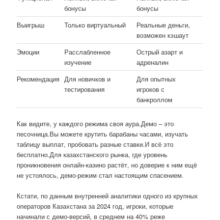
бонусы
бонусы
Выигрыш
Только виртуальный
Реальные деньги,
возможен кэшаут
Эмоции
Расслабленное
Острый азарт и
изучение
адреналин
Рекомендация
Для новичков и
Для опытных
тестирования
игроков с
банкроллом
Как видите, у каждого режима своя аура.Демо – это
песочница.Вы можете крутить барабаны часами, изучать
таблицу выплат, пробовать разные ставки.И всё это
бесплатно.Для казахстанского рынка, где уровень
проникновения онлайн-казино растёт, но доверие к ним ещё
не устоялось, демо-режим стал настоящим спасением.
Кстати, по данным внутренней аналитики одного из крупных
операторов Казахстана за 2024 год, игроки, которые
начинали с демо-версий, в среднем на 40% реже