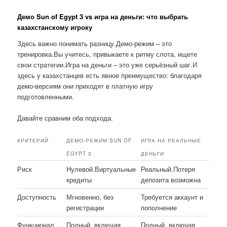
Демо Sun of Egypt 3 vs игра на деньги: что выбрать
казахстанскому игроку
Здесь важно понимать разницу.Демо-режим – это
тренировка.Вы учитесь, привыкаете к ритму слота, ищете
свои стратегии.Игра на деньги – это уже серьёзный шаг.И
здесь у казахстанцев есть явное преимущество: благодаря
демо-версиям они приходят в платную игру
подготовленными.
Давайте сравним оба подхода.
КРИТЕРИЙ
ДЕМО-РЕЖИМ SUN OF
ИГРА НА РЕАЛЬНЫЕ
EGYPT 3
ДЕНЬГИ
Риск
Нулевой.Виртуальные
Реальный.Потеря
кредиты
депозита возможна
Доступность
Мгновенно, без
Требуется аккаунт и
регистрации
пополнение
Функционал
Полный, включая
Полный, включая