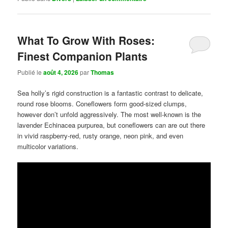
What To Grow With Roses:
Finest Companion Plants
Publié le
août 4, 2026
par
Thomas
Sea holly’s rigid construction is a fantastic contrast to delicate,
round rose blooms. Coneflowers form good-sized clumps,
however don’t unfold aggressively. The most well-known is the
lavender Echinacea purpurea, but coneflowers can are out there
in vivid raspberry-red, rusty orange, neon pink, and even
multicolor variations.