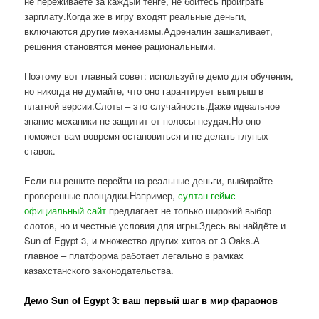
не переживаете за каждый тенге, не боитесь проиграть
зарплату.Когда же в игру входят реальные деньги,
включаются другие механизмы.Адреналин зашкаливает,
решения становятся менее рациональными.
Поэтому вот главный совет: используйте демо для обучения,
но никогда не думайте, что оно гарантирует выигрыш в
платной версии.Слоты – это случайность.Даже идеальное
знание механики не защитит от полосы неудач.Но оно
поможет вам вовремя остановиться и не делать глупых
ставок.
Если вы решите перейти на реальные деньги, выбирайте
проверенные площадки.Например,
султан геймс
официальный сайт
предлагает не только широкий выбор
слотов, но и честные условия для игры.Здесь вы найдёте и
Sun of Egypt 3, и множество других хитов от 3 Oaks.А
главное – платформа работает легально в рамках
казахстанского законодательства.
Демо Sun of Egypt 3: ваш первый шаг в мир фараонов