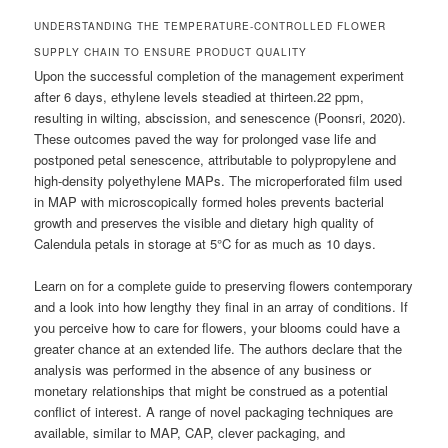
UNDERSTANDING THE TEMPERATURE-CONTROLLED FLOWER
SUPPLY CHAIN TO ENSURE PRODUCT QUALITY
Upon the successful completion of the management experiment
after 6 days, ethylene levels steadied at thirteen.22 ppm,
resulting in wilting, abscission, and senescence (Poonsri, 2020).
These outcomes paved the way for prolonged vase life and
postponed petal senescence, attributable to polypropylene and
high-density polyethylene MAPs. The microperforated film used
in MAP with microscopically formed holes prevents bacterial
growth and preserves the visible and dietary high quality of
Calendula petals in storage at 5°C for as much as 10 days.
Learn on for a complete guide to preserving flowers contemporary
and a look into how lengthy they final in an array of conditions. If
you perceive how to care for flowers, your blooms could have a
greater chance at an extended life. The authors declare that the
analysis was performed in the absence of any business or
monetary relationships that might be construed as a potential
conflict of interest. A range of novel packaging techniques are
available, similar to MAP, CAP, clever packaging, and