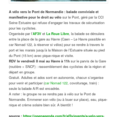
A vélo vers le Pont de Normandie : balade conviviale et
manifestive
pour le droit au vélo
sur le Pont, géré par la CCI
Seine Estuaire qui refuse d’engager les travaux de sécurisation
pour les cyclistes.
Organisée par l’
AF3V
et
La Roue Libre
, la balade se déroulera
entre la place de la gare au Havre (Caen – Le Havre possible en
car Nomad 122, à réserver si vélos) pour se rendre à travers le
port et les marais jusqu’à la Maison de l’Estuaire située au pied
du Pont (15 km) avec pique-nique et visite.
RDV le vendredi 8 mai au Havre à 11h
sur le parvis de la Gare
(routière + SNCF) : rassemblement des cyclistes de la région et
départ en groupe.
Gratuit. Adultes et ados sont en autonomie, chacun s’organise
pour venir et participer (
car Nomad 122
, covoiturage, train) :
seule la balade A/R est encadrée.
A noter : le groupe ne se rendra pas à vélo sur le Pont de
Normandie. Emmener son vélo (ou à louer sur place), eau, pique-
nique et crème solaire bien sûr. A bientôt !
source :
https://openagenda.com/fr/af3v/events/a-velo-vers-