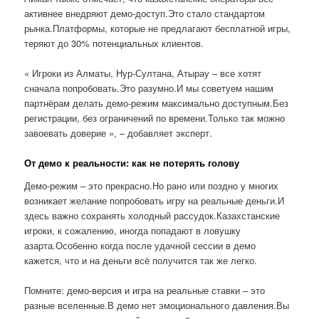
активнее внедряют демо-доступ.Это стало стандартом
рынка.Платформы, которые не предлагают бесплатной игры,
теряют до 30% потенциальных клиентов.
« Игроки из Алматы, Нур-Султана, Атырау – все хотят
сначала попробовать.Это разумно.И мы советуем нашим
партнёрам делать демо-режим максимально доступным.Без
регистрации, без ограничений по времени.Только так можно
завоевать доверие », – добавляет эксперт.
От демо к реальности: как не потерять голову
Демо-режим – это прекрасно.Но рано или поздно у многих
возникает желание попробовать игру на реальные деньги.И
здесь важно сохранять холодный рассудок.Казахстанские
игроки, к сожалению, иногда попадают в ловушку
азарта.Особенно когда после удачной сессии в демо
кажется, что и на деньги всё получится так же легко.
Помните: демо-версия и игра на реальные ставки – это
разные вселенные.В демо нет эмоционального давления.Вы