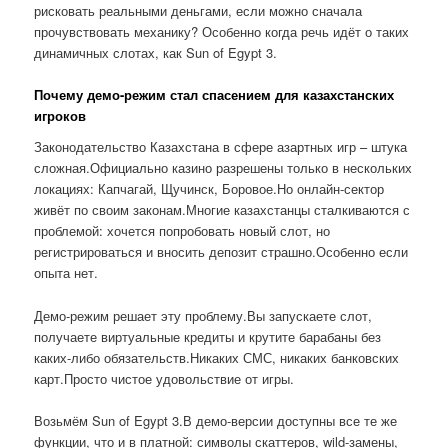
рисковать реальными деньгами, если можно сначала
прочувствовать механику? Особенно когда речь идёт о таких
динамичных слотах, как Sun of Egypt 3.
Почему демо-режим стал спасением для казахстанских
игроков
Законодательство Казахстана в сфере азартных игр – штука
сложная.Официально казино разрешены только в нескольких
локациях: Капчагай, Щучинск, Боровое.Но онлайн-сектор
живёт по своим законам.Многие казахстанцы сталкиваются с
проблемой: хочется попробовать новый слот, но
регистрироваться и вносить депозит страшно.Особенно если
опыта нет.
Демо-режим решает эту проблему.Вы запускаете слот,
получаете виртуальные кредиты и крутите барабаны без
каких-либо обязательств.Никаких СМС, никаких банковских
карт.Просто чистое удовольствие от игры.
Возьмём Sun of Egypt 3.В демо-версии доступны все те же
функции, что и в платной: символы скаттеров, wild-замены,