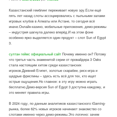
Казахстанский гемблинг переживает новую эру.Если ещё
пять лет назад слоты ассоциировались с пыльными залами
игровых клубов в Алматы или Астане, то сегодня всё
иначе.Онлайн-казино, мобильные приложения, демо-режимы
– индустрия шагнула далеко вперёд.И на этом фоне
особенно ярко выделяется один продукт – слот Sun of Egypt
3.
султан геймс официальный сайт
Почему именно он? Потому
что третья часть знаменитой серии от провайдера 3 Oaks
стала настоящим хитом среди казахстанских
игроков.Древний Египет, золотые скарабеи, риск-игра и
щедрые фриспины – здесь есть всё для тех, кто ищет
острые ощущения.Но главное: в эту игру можно играть
бесплатно.Демо-версия Sun of Egypt 3 доступна каждому, и
это меняет правила игры.
В 2024 году, по данным аналитиков казахстанского iGaming-
рынка, более 62% новых игроков начинают знакомство со
слотами именно через демо-режимы.Это логично: зачем