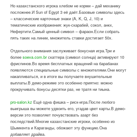
Но казахстанского игрока хлебом не корми – дай механику
посложнее.И Sun of Egypt 3 её даёт.Базовые символы здесь
– классические карточные знаки (A, K, Q, J, 10) и
тематические изображения: жук-скарабей, сокол, анкх,
Нефертити.Самый ценный символ – фараон.Если собрать
пять таких на линии, множитель ставки достигает 50x.
Отдельного внимания заслуживает бонусная игра.Три и
более
soeva.com.br
скаттера (символ солнца) активируют 10
фриспинов.Во время бесплатных вращений на барабанах
появляются специальные символы с множителями.Они могут
накапливаться, и в итоге вы получаете внушительные
выплаты.В демо-режиме это особенно приятно: можно
прокручивать бонусы десятки раз, не тратя ни тиына.
pro-salon.kz
Ещё одна фишка – риск-игра.После любого
выигрыша вы можете удвоить его, угадав цвет карты.В демо-
версии это позволяет почувствовать азарт без
последствий.Многие казахстанские игроки, особенно из
Шымкента и Караганды, обожают эту функцию.Она
добавляет драйва.