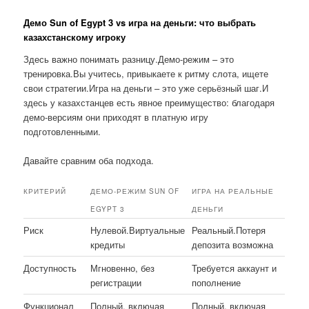
Демо Sun of Egypt 3 vs игра на деньги: что выбрать
казахстанскому игроку
Здесь важно понимать разницу.Демо-режим – это
тренировка.Вы учитесь, привыкаете к ритму слота, ищете
свои стратегии.Игра на деньги – это уже серьёзный шаг.И
здесь у казахстанцев есть явное преимущество: благодаря
демо-версиям они приходят в платную игру
подготовленными.
Давайте сравним оба подхода.
КРИТЕРИЙ
ДЕМО-РЕЖИМ SUN OF
ИГРА НА РЕАЛЬНЫЕ
EGYPT 3
ДЕНЬГИ
Риск
Нулевой.Виртуальные
Реальный.Потеря
кредиты
депозита возможна
Доступность
Мгновенно, без
Требуется аккаунт и
регистрации
пополнение
Функционал
Полный, включая
Полный, включая