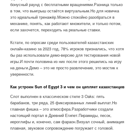
бонусный раунд с бесплатными вращениями.Разница только
в том, что выигрыш остаётся виртуальным.Но для новичка
это идеальный тренажёр.Можно спокойно разобраться в
механике, понять, как работают множители, и только потом,
если захочется, переходить на реальные ставки.
Кстати, по опросам среди пользователей казахстанских
онлайн-казино за 2023 год, 78% игроков признались, что хотя
бы раз использовали демо-версию для тестирования новой
игры.И почти половина из них после этого решились на игру
на деньги.Демо – это не просто развлечение, это мостик к
уверенности.
Как устроен Sun of Egypt 3 и чем он цепляет казахстанцев
Слот выполнен в классическом стиле 3 Oaks: пять
барабанов, три ряда, 25 фиксированных линий выплат.Но
главная фишка – это атмосфера.Разработчики создали
настоящий портал в Древний Египет.Пирамиды, песок,
иероглифы и, конечно, сам фараон.Визуал сочный, анимация
плавная, звуковое сопровождение погружает с головой.