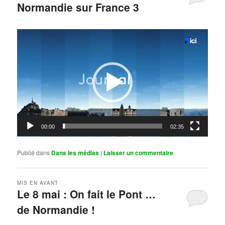
Normandie sur France 3
Publié le
mai 11, 2026
par
Steph
Lecteur
vidéo
00:00
02:35
Publié dans
Dans les médias
|
Laisser un commentaire
MIS EN AVANT
Le 8 mai : On fait le Pont …
de Normandie !