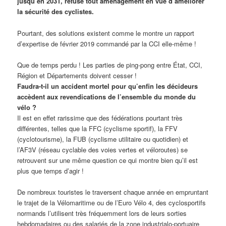
jusqu’en 2031, refuse tout aménagement en vue d’améliorer
la sécurité des cyclistes.
Pourtant, des solutions existent comme le montre un rapport
d’expertise de février 2019 commandé par la CCI elle-même !
Que de temps perdu ! Les parties de ping-pong entre État, CCI,
Région et Départements doivent cesser !
Faudra-t-il un accident mortel pour qu’enfin les décideurs
accèdent aux revendications de l’ensemble du monde du
vélo ?
Il est en effet rarissime que des fédérations pourtant très
différentes, telles que la FFC (cyclisme sportif), la FFV
(cyclotourisme), la FUB (cyclisme utilitaire ou quotidien) et
l’AF3V (réseau cyclable des voies vertes et véloroutes) se
retrouvent sur une même question ce qui montre bien qu’il est
plus que temps d’agir !
De nombreux touristes le traversent chaque année en empruntant
le trajet de la Vélomaritime ou de l’Euro Vélo 4, des cyclosportifs
normands l’utilisent très fréquemment lors de leurs sorties
hebdomadaires ou des salariés de la zone industrialo-portuaire