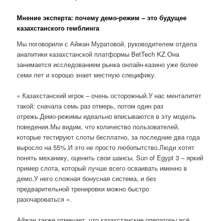
Мнение эксперта: почему демо-режим – это будущее
казахстанского гемблинга
Мы поговорили с Айжан Муратовой, руководителем отдела
аналитики казахстанской платформы BetTech KZ.Она
занимается исследованием рынка онлайн-казино уже более
семи лет и хорошо знает местную специфику.
« Казахстанский игрок – очень осторожный.У нас менталитет
такой: сначала семь раз отмерь, потом один раз
отрежь.Демо-режимы идеально вписываются в эту модель
поведения.Мы видим, что количество пользователей,
которые тестируют слоты бесплатно, за последние два года
выросло на 55%.И это не просто любопытство.Люди хотят
понять механику, оценить свои шансы. Sun of Egypt 3 – яркий
пример слота, который лучше всего осваивать именно в
демо.У него сложная бонусная система, и без
предварительной тренировки можно быстро
разочароваться ».
Айжан также отмечает, что казахстанские операторы всё