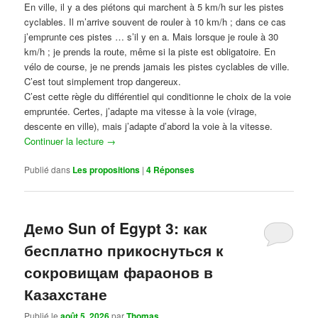
En ville, il y a des piétons qui marchent à 5 km/h sur les pistes
cyclables. Il m’arrive souvent de rouler à 10 km/h ; dans ce cas
j’emprunte ces pistes … s’il y en a. Mais lorsque je roule à 30
km/h ; je prends la route, même si la piste est obligatoire. En
vélo de course, je ne prends jamais les pistes cyclables de ville.
C’est tout simplement trop dangereux.
C’est cette règle du différentiel qui conditionne le choix de la voie
empruntée. Certes, j’adapte ma vitesse à la voie (virage,
descente en ville), mais j’adapte d’abord la voie à la vitesse.
Continuer la lecture
→
Publié dans
Les propositions
|
4
Réponses
Демо Sun of Egypt 3: как
бесплатно прикоснуться к
сокровищам фараонов в
Казахстане
Publié le
août 5, 2026
par
Thomas