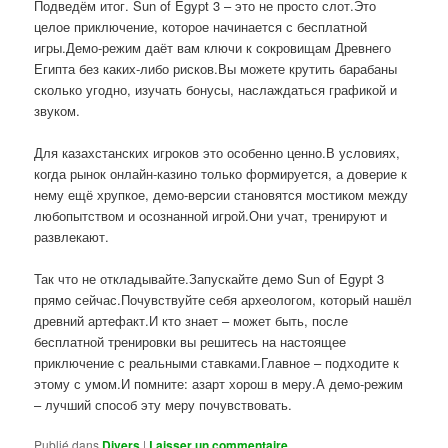
Подведём итог. Sun of Egypt 3 – это не просто слот.Это
целое приключение, которое начинается с бесплатной
игры.Демо-режим даёт вам ключи к сокровищам Древнего
Египта без каких-либо рисков.Вы можете крутить барабаны
сколько угодно, изучать бонусы, наслаждаться графикой и
звуком.
Для казахстанских игроков это особенно ценно.В условиях,
когда рынок онлайн-казино только формируется, а доверие к
нему ещё хрупкое, демо-версии становятся мостиком между
любопытством и осознанной игрой.Они учат, тренируют и
развлекают.
Так что не откладывайте.Запускайте демо Sun of Egypt 3
прямо сейчас.Почувствуйте себя археологом, который нашёл
древний артефакт.И кто знает – может быть, после
бесплатной тренировки вы решитесь на настоящее
приключение с реальными ставками.Главное – подходите к
этому с умом.И помните: азарт хорош в меру.А демо-режим
– лучший способ эту меру почувствовать.
Publié dans
Divers
|
Laisser un commentaire