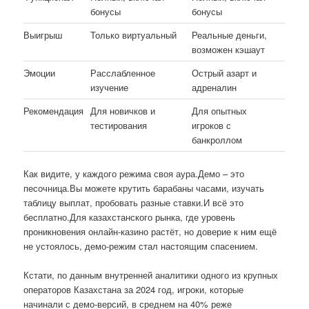
бонусы
бонусы
Выигрыш
Только виртуальный
Реальные деньги,
возможен кэшаут
Эмоции
Расслабленное
Острый азарт и
изучение
адреналин
Рекомендация
Для новичков и
Для опытных
тестирования
игроков с
банкроллом
Как видите, у каждого режима своя аура.Демо – это
песочница.Вы можете крутить барабаны часами, изучать
таблицу выплат, пробовать разные ставки.И всё это
бесплатно.Для казахстанского рынка, где уровень
проникновения онлайн-казино растёт, но доверие к ним ещё
не устоялось, демо-режим стал настоящим спасением.
Кстати, по данным внутренней аналитики одного из крупных
операторов Казахстана за 2024 год, игроки, которые
начинали с демо-версий, в среднем на 40% реже