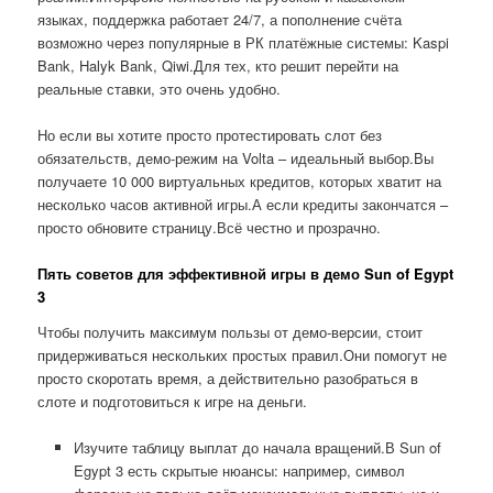
языках, поддержка работает 24/7, а пополнение счёта
возможно через популярные в РК платёжные системы: Kaspi
Bank, Halyk Bank, Qiwi.Для тех, кто решит перейти на
реальные ставки, это очень удобно.
Но если вы хотите просто протестировать слот без
обязательств, демо-режим на Volta – идеальный выбор.Вы
получаете 10 000 виртуальных кредитов, которых хватит на
несколько часов активной игры.А если кредиты закончатся –
просто обновите страницу.Всё честно и прозрачно.
Пять советов для эффективной игры в демо Sun of Egypt
3
Чтобы получить максимум пользы от демо-версии, стоит
придерживаться нескольких простых правил.Они помогут не
просто скоротать время, а действительно разобраться в
слоте и подготовиться к игре на деньги.
Изучите таблицу выплат до начала вращений.В Sun of
Egypt 3 есть скрытые нюансы: например, символ