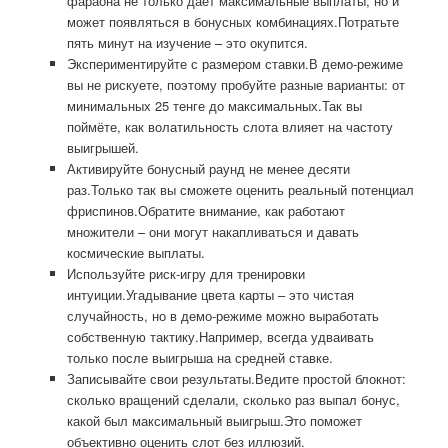
фараона не только даёт максимальные выплаты, но и
может появляться в бонусных комбинациях.Потратьте
пять минут на изучение – это окупится.
Экспериментируйте с размером ставки.В демо-режиме
вы не рискуете, поэтому пробуйте разные варианты: от
минимальных 25 тенге до максимальных.Так вы
поймёте, как волатильность слота влияет на частоту
выигрышей.
Активируйте бонусный раунд не менее десяти
раз.Только так вы сможете оценить реальный потенциал
фриспинов.Обратите внимание, как работают
множители – они могут накапливаться и давать
космические выплаты.
Используйте риск-игру для тренировки
интуиции.Угадывание цвета карты – это чистая
случайность, но в демо-режиме можно выработать
собственную тактику.Например, всегда удваивать
только после выигрыша на средней ставке.
Записывайте свои результаты.Ведите простой блокнот:
сколько вращений сделали, сколько раз выпал бонус,
какой был максимальный выигрыш.Это поможет
объективно оценить слот без иллюзий.