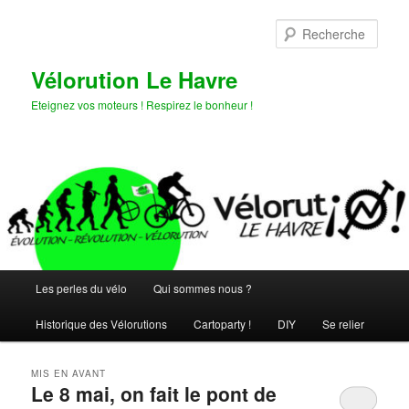
Aller
Aller
au
au
Rech
contenu
contenu
principal
secondaire
Vélorution Le Havre
Eteignez vos moteurs ! Respirez le bonheur !
Menu
Les perles du vélo
Qui sommes nous ?
principal
Historique des Vélorutions
Cartoparty !
DIY
Se relier
MIS EN AVANT
Le 8 mai, on fait le pont de