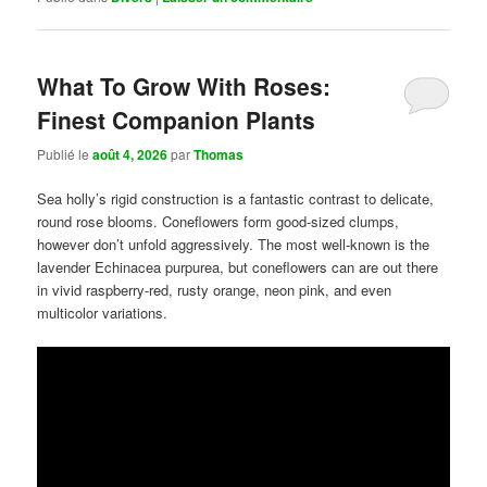
What To Grow With Roses:
Finest Companion Plants
Publié le
août 4, 2026
par
Thomas
Sea holly’s rigid construction is a fantastic contrast to delicate,
round rose blooms. Coneflowers form good-sized clumps,
however don’t unfold aggressively. The most well-known is the
lavender Echinacea purpurea, but coneflowers can are out there
in vivid raspberry-red, rusty orange, neon pink, and even
multicolor variations.