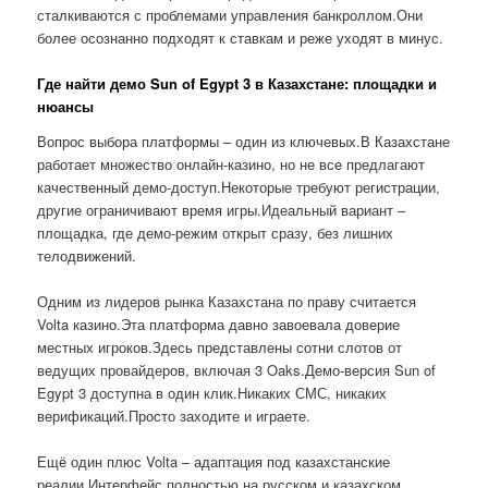
сталкиваются с проблемами управления банкроллом.Они
более осознанно подходят к ставкам и реже уходят в минус.
Где найти демо Sun of Egypt 3 в Казахстане: площадки и
нюансы
Вопрос выбора платформы – один из ключевых.В Казахстане
работает множество онлайн-казино, но не все предлагают
качественный демо-доступ.Некоторые требуют регистрации,
другие ограничивают время игры.Идеальный вариант –
площадка, где демо-режим открыт сразу, без лишних
телодвижений.
Одним из лидеров рынка Казахстана по праву считается
Volta казино.Эта платформа давно завоевала доверие
местных игроков.Здесь представлены сотни слотов от
ведущих провайдеров, включая 3 Oaks.Демо-версия Sun of
Egypt 3 доступна в один клик.Никаких СМС, никаких
верификаций.Просто заходите и играете.
Ещё один плюс Volta – адаптация под казахстанские
реалии.Интерфейс полностью на русском и казахском