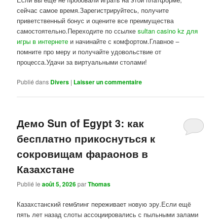
сейчас самое время.Зарегистрируйтесь, получите
приветственный бонус и оцените все преимущества
самостоятельно.Переходите по ссылке
sultan casino kz для
игры в интернете
и начинайте с комфортом.Главное –
помните про меру и получайте удовольствие от
процесса.Удачи за виртуальными столами!
Publié dans
Divers
|
Laisser un commentaire
Демо Sun of Egypt 3: как
бесплатно прикоснуться к
сокровищам фараонов в
Казахстане
Publié le
août 5, 2026
par
Thomas
Казахстанский гемблинг переживает новую эру.Если ещё
пять лет назад слоты ассоциировались с пыльными залами