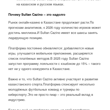
на казахском и русском языках.
Почему Sultan Cazino – это надолго
Рынок онлайн-казино в Казахстане продолжает расти.По
прогнозам аналитиков, к 2026 году количество игроков может
достичь миллиона.И Sultan Cazino имеет все шансы занять
лидирующую позицию.
Платформа постоянно обновляется: добавляются новые
игры, улучшается мобильное приложение, расширяется
список платёжных методов.В 2025 году Sultan Cazino
запустил программу лояльности с кэшбэком до 15% – такого
нет ни у одного конкурента в Казахстане.
Важно и то, что Sultan Cazino активно участвует в развитии
казахстанского спорта.Платформа спонсирует несколько
молодёжных футбольных команд и турниры по
киберспорту.Это не просто пиар – это реальный вклад в
индустрию.
Если вы ещё не пробовали играть на этой платформе,