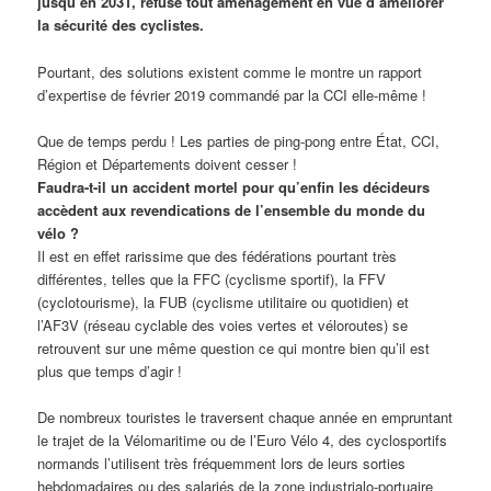
jusqu’en 2031, refuse tout aménagement en vue d’améliorer
la sécurité des cyclistes.
Pourtant, des solutions existent comme le montre un rapport
d’expertise de février 2019 commandé par la CCI elle-même !
Que de temps perdu ! Les parties de ping-pong entre État, CCI,
Région et Départements doivent cesser !
Faudra-t-il un accident mortel pour qu’enfin les décideurs
accèdent aux revendications de l’ensemble du monde du
vélo ?
Il est en effet rarissime que des fédérations pourtant très
différentes, telles que la FFC (cyclisme sportif), la FFV
(cyclotourisme), la FUB (cyclisme utilitaire ou quotidien) et
l’AF3V (réseau cyclable des voies vertes et véloroutes) se
retrouvent sur une même question ce qui montre bien qu’il est
plus que temps d’agir !
De nombreux touristes le traversent chaque année en empruntant
le trajet de la Vélomaritime ou de l’Euro Vélo 4, des cyclosportifs
normands l’utilisent très fréquemment lors de leurs sorties
hebdomadaires ou des salariés de la zone industrialo-portuaire