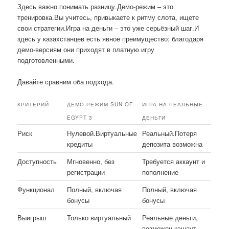
Здесь важно понимать разницу.Демо-режим – это
тренировка.Вы учитесь, привыкаете к ритму слота, ищете
свои стратегии.Игра на деньги – это уже серьёзный шаг.И
здесь у казахстанцев есть явное преимущество: благодаря
демо-версиям они приходят в платную игру
подготовленными.
Давайте сравним оба подхода.
КРИТЕРИЙ
ДЕМО-РЕЖИМ SUN OF
ИГРА НА РЕАЛЬНЫЕ
EGYPT 3
ДЕНЬГИ
Риск
Нулевой.Виртуальные
Реальный.Потеря
кредиты
депозита возможна
Доступность
Мгновенно, без
Требуется аккаунт и
регистрации
пополнение
Функционал
Полный, включая
Полный, включая
бонусы
бонусы
Выигрыш
Только виртуальный
Реальные деньги,
возможен кэшаут