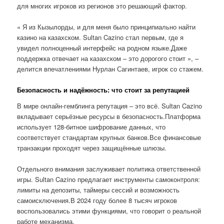
для многих игроков из регионов это решающий фактор.
« Я из Кызылорды, и для меня было принципиально найти
казино на казахском. Sultan Cazino стал первым, где я
увидел полноценный интерфейс на родном языке.Даже
поддержка отвечает на казахском – это дорогого стоит », –
делится впечатлениями Нурлан Сагинтаев, игрок со стажем.
Безопасность и надёжность: что стоит за репутацией
В мире онлайн-гемблинга репутация – это всё. Sultan Cazino
вкладывает серьёзные ресурсы в безопасность.Платформа
использует 128-битное шифрование данных, что
соответствует стандартам крупных банков.Все финансовые
транзакции проходят через защищённые шлюзы.
Отдельного внимания заслуживает политика ответственной
игры. Sultan Cazino предлагает инструменты самоконтроля:
лимиты на депозиты, таймеры сессий и возможность
самоисключения.В 2024 году более 8 тысяч игроков
воспользовались этими функциями, что говорит о реальной
работе механизма.