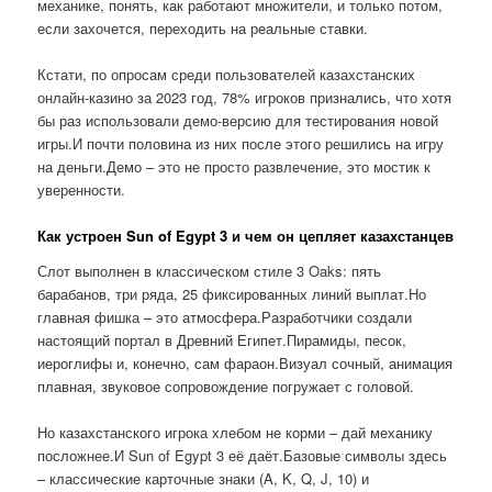
механике, понять, как работают множители, и только потом,
если захочется, переходить на реальные ставки.
Кстати, по опросам среди пользователей казахстанских
онлайн-казино за 2023 год, 78% игроков признались, что хотя
бы раз использовали демо-версию для тестирования новой
игры.И почти половина из них после этого решились на игру
на деньги.Демо – это не просто развлечение, это мостик к
уверенности.
Как устроен Sun of Egypt 3 и чем он цепляет казахстанцев
Слот выполнен в классическом стиле 3 Oaks: пять
барабанов, три ряда, 25 фиксированных линий выплат.Но
главная фишка – это атмосфера.Разработчики создали
настоящий портал в Древний Египет.Пирамиды, песок,
иероглифы и, конечно, сам фараон.Визуал сочный, анимация
плавная, звуковое сопровождение погружает с головой.
Но казахстанского игрока хлебом не корми – дай механику
посложнее.И Sun of Egypt 3 её даёт.Базовые символы здесь
– классические карточные знаки (A, K, Q, J, 10) и