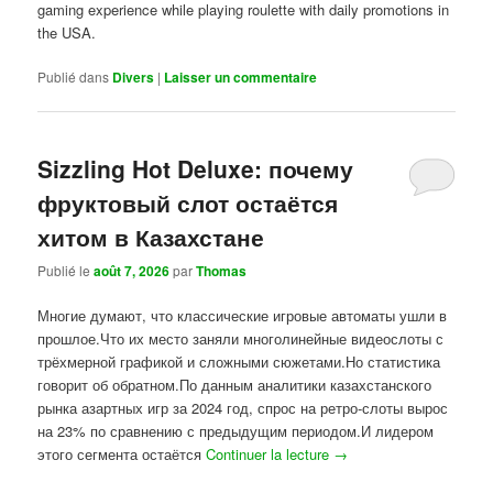
gaming experience while playing roulette with daily promotions in
the USA.
Publié dans
Divers
|
Laisser un commentaire
Sizzling Hot Deluxe: почему
фруктовый слот остаётся
хитом в Казахстане
Publié le
août 7, 2026
par
Thomas
Многие думают, что классические игровые автоматы ушли в
прошлое.Что их место заняли многолинейные видеослоты с
трёхмерной графикой и сложными сюжетами.Но статистика
говорит об обратном.По данным аналитики казахстанского
рынка азартных игр за 2024 год, спрос на ретро-слоты вырос
на 23% по сравнению с предыдущим периодом.И лидером
этого сегмента остаётся
Continuer la lecture
→