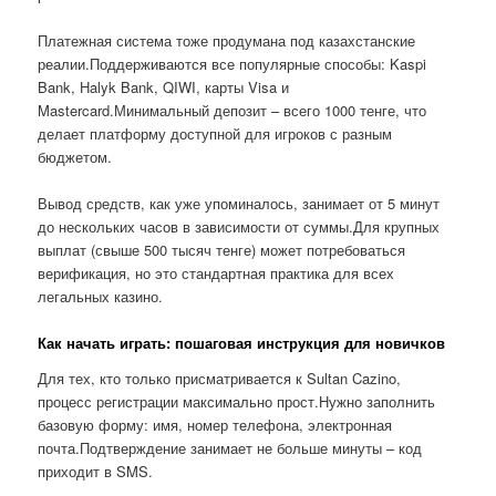
Платежная система тоже продумана под казахстанские
реалии.Поддерживаются все популярные способы: Kaspi
Bank, Halyk Bank, QIWI, карты Visa и
Mastercard.Минимальный депозит – всего 1000 тенге, что
делает платформу доступной для игроков с разным
бюджетом.
Вывод средств, как уже упоминалось, занимает от 5 минут
до нескольких часов в зависимости от суммы.Для крупных
выплат (свыше 500 тысяч тенге) может потребоваться
верификация, но это стандартная практика для всех
легальных казино.
Как начать играть: пошаговая инструкция для новичков
Для тех, кто только присматривается к Sultan Cazino,
процесс регистрации максимально прост.Нужно заполнить
базовую форму: имя, номер телефона, электронная
почта.Подтверждение занимает не больше минуты – код
приходит в SMS.