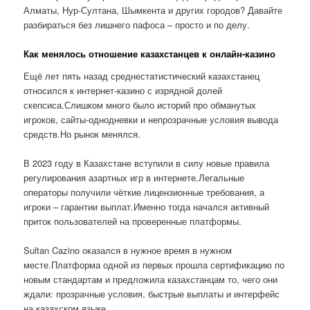
Алматы, Нур-Султана, Шымкента и других городов? Давайте
разбираться без лишнего пафоса – просто и по делу.
Как менялось отношение казахстанцев к онлайн-казино
Ещё лет пять назад среднестатистический казахстанец
относился к интернет-казино с изрядной долей
скепсиса.Слишком много было историй про обманутых
игроков, сайты-однодневки и непрозрачные условия вывода
средств.Но рынок менялся.
В 2023 году в Казахстане вступили в силу новые правила
регулирования азартных игр в интернете.Легальные
операторы получили чёткие лицензионные требования, а
игроки – гарантии выплат.Именно тогда начался активный
приток пользователей на проверенные платформы.
Sultan Cazino оказался в нужное время в нужном
месте.Платформа одной из первых прошла сертификацию по
новым стандартам и предложила казахстанцам то, чего они
ждали: прозрачные условия, быстрые выплаты и интерфейс
на казахском языке.