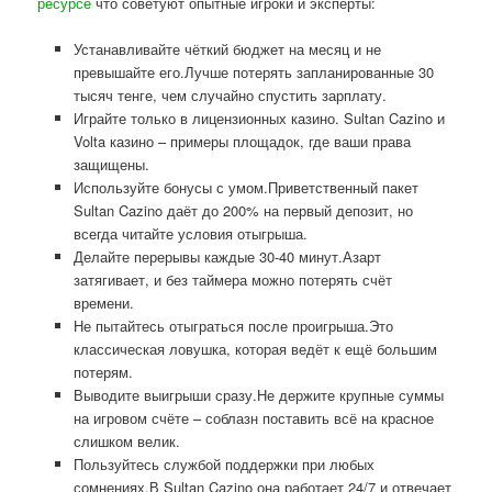
ресурсе
что советуют опытные игроки и эксперты:
Устанавливайте чёткий бюджет на месяц и не
превышайте его.Лучше потерять запланированные 30
тысяч тенге, чем случайно спустить зарплату.
Играйте только в лицензионных казино. Sultan Cazino и
Volta казино – примеры площадок, где ваши права
защищены.
Используйте бонусы с умом.Приветственный пакет
Sultan Cazino даёт до 200% на первый депозит, но
всегда читайте условия отыгрыша.
Делайте перерывы каждые 30-40 минут.Азарт
затягивает, и без таймера можно потерять счёт
времени.
Не пытайтесь отыграться после проигрыша.Это
классическая ловушка, которая ведёт к ещё большим
потерям.
Выводите выигрыши сразу.Не держите крупные суммы
на игровом счёте – соблазн поставить всё на красное
слишком велик.
Пользуйтесь службой поддержки при любых
сомнениях.В Sultan Cazino она работает 24/7 и отвечает