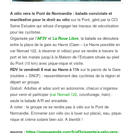
A vélo vers le Pont de Normandie : balade conviviale et
manifestive
pour le droit au vélo
sur le Pont, géré par la CCI
Seine Estuaire qui refuse d’engager les travaux de sécurisation
pour les cyclistes.
Organisée par l’
AF3V
et
La Roue Libre
, la balade se déroulera
entre la place de la gare au Havre (Caen – Le Havre possible en
car Nomad 122, à réserver si vélos) pour se rendre à travers le
port et les marais jusqu’à la Maison de l’Estuaire située au pied
du Pont (15 km) avec pique-nique et visite.
RDV le vendredi 8 mai au Havre à 11h
sur le parvis de la Gare
(routière + SNCF) : rassemblement des cyclistes de la région et
départ en groupe.
Gratuit. Adultes et ados sont en autonomie, chacun s’organise
pour venir et participer (
car Nomad 122
, covoiturage, train) :
seule la balade A/R est encadrée.
A noter : le groupe ne se rendra pas à vélo sur le Pont de
Normandie. Emmener son vélo (ou à louer sur place), eau, pique-
nique et crème solaire bien sûr. A bientôt !
source :
https://openagenda.com/fr/af3v/events/a-velo-vers-