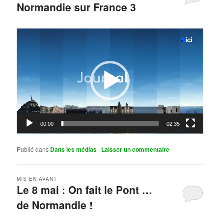
Normandie sur France 3
Publié le
mai 11, 2026
par
Steph
Lecteur
vidéo
00:00
02:35
Publié dans
Dans les médias
|
Laisser un commentaire
MIS EN AVANT
Le 8 mai : On fait le Pont …
de Normandie !