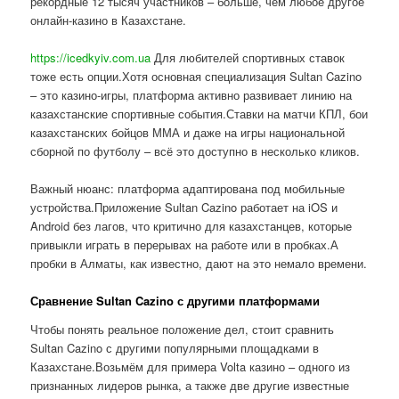
рекордные 12 тысяч участников – больше, чем любое другое
онлайн-казино в Казахстане.
https://icedkyiv.com.ua
Для любителей спортивных ставок
тоже есть опции.Хотя основная специализация Sultan Cazino
– это казино-игры, платформа активно развивает линию на
казахстанские спортивные события.Ставки на матчи КПЛ, бои
казахстанских бойцов ММА и даже на игры национальной
сборной по футболу – всё это доступно в несколько кликов.
Важный нюанс: платформа адаптирована под мобильные
устройства.Приложение Sultan Cazino работает на iOS и
Android без лагов, что критично для казахстанцев, которые
привыкли играть в перерывах на работе или в пробках.А
пробки в Алматы, как известно, дают на это немало времени.
Сравнение Sultan Cazino с другими платформами
Чтобы понять реальное положение дел, стоит сравнить
Sultan Cazino с другими популярными площадками в
Казахстане.Возьмём для примера Volta казино – одного из
признанных лидеров рынка, а также две другие известные