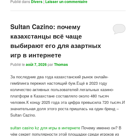
Publié dans
Divers
|
Laisser un commentaire
Sultan Cazino: почему
казахстанцы всё чаще
выбирают его для азартных
игр в интернете
Publié le
août 7, 2026
par
Thomas
За последние два года казахстанский рынок онлайн-
гемблинга пережил настоящий бум.Ещё в 2023 году
количество активных пользователей легальных казино-
платформ в Казахстане составляло около 480 тысяч
человек.К концу 2025 года эта цифра превысила 720 тысяч.И
значительная доля этого роста пришлась на один бренд –
Sultan Cazino.
sultan casino kz для игры в интернете
Почему именно он? В
чём секрет популярности этой площадки среди игроков из