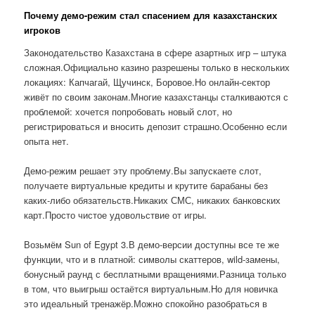
Почему демо-режим стал спасением для казахстанских
игроков
Законодательство Казахстана в сфере азартных игр – штука
сложная.Официально казино разрешены только в нескольких
локациях: Капчагай, Щучинск, Боровое.Но онлайн-сектор
живёт по своим законам.Многие казахстанцы сталкиваются с
проблемой: хочется попробовать новый слот, но
регистрироваться и вносить депозит страшно.Особенно если
опыта нет.
Демо-режим решает эту проблему.Вы запускаете слот,
получаете виртуальные кредиты и крутите барабаны без
каких-либо обязательств.Никаких СМС, никаких банковских
карт.Просто чистое удовольствие от игры.
Возьмём Sun of Egypt 3.В демо-версии доступны все те же
функции, что и в платной: символы скаттеров, wild-замены,
бонусный раунд с бесплатными вращениями.Разница только
в том, что выигрыш остаётся виртуальным.Но для новичка
это идеальный тренажёр.Можно спокойно разобраться в