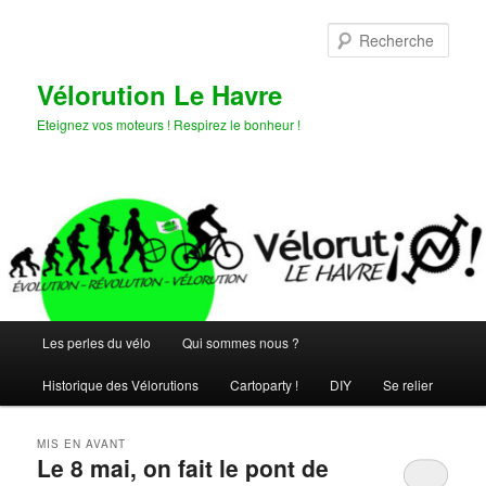
Aller
Aller
au
au
Rech
contenu
contenu
principal
secondaire
Vélorution Le Havre
Eteignez vos moteurs ! Respirez le bonheur !
Menu
Les perles du vélo
Qui sommes nous ?
principal
Historique des Vélorutions
Cartoparty !
DIY
Se relier
MIS EN AVANT
Le 8 mai, on fait le pont de