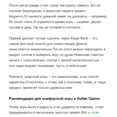
После регистрации стоит сразу настроить лимиты.Это не
скучная бюрократия, а реальная защита вашего
бюджета.Установите дневной лимит на депозиты – например,
50 тысяч тенге.И ограничьте время игры – скажем, двумя
часами в день.Так вы не потеряете контроль.
Первый депозит лучше сделать через Kaspi Bank – это
самый быстрый способ для казахстанцев.Деньги
зачисляются моментально.После этого можно переходить в
раздел слотов и выбирать игру по душе.Новичкам советую
начать с классических слотов с низкой волатильностью –
они чаще выдают выигрыши, пусть и небольшие.
Помните: азартные игры – это развлечение, а не способ
заработка.Относитесь к этому как к платному хобби, и тогда
процесс принесёт только удовольствие.
Рекомендации для комфортной игры в Sultan Cazino
Чтобы игра была в радость и не ударила по карману, стоит
придерживаться нескольких простых правил.Вот
в этом