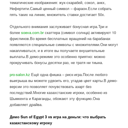
тематические изображения: жук-скарабей, сокол, анкх,
Нефертити.Самый ценный символ – фараон.Если собрать
пять таких на линии, множитель ставки достигает 50x.
Отдельного внимания заслуживает бонусная игра.Три и
более
soeva.com.br
скаттера (символ солнца) активируют 10
фриспинов.Во время бесплатных вращений на барабанах
появляются специальные символы с множителями.Они могут
накапливаться, и в итоге вы получаете внушительные
выплаты.В демо-режиме это особенно приятно: можно
прокручивать бонусы десятки раз, не тратя ни тиына.
pro-salon.kz
Ещё одна фишка – риск-игра.После любого
выигрыша вы можете удвоить его, угадав цвет карты.В демо-
версии это позволяет почувствовать азарт без
последствий.Многие казахстанские игроки, особенно из
Шымкента и Караганды, обожают эту функцию.Она
добавляет драйва.
Демо Sun of Egypt 3 vs игра на деньги: что выбрать
казахстанскому игроку