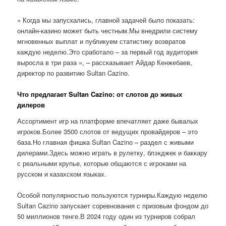
« Когда мы запускались, главной задачей было показать:
онлайн-казино может быть честным.Мы внедрили систему
мгновенных выплат и публикуем статистику возвратов
каждую неделю.Это сработало – за первый год аудитория
выросла в три раза », – рассказывает Айдар Кенжебаев,
директор по развитию Sultan Cazino.
Что предлагает Sultan Cazino: от слотов до живых
дилеров
Ассортимент игр на платформе впечатляет даже бывалых
игроков.Более 3500 слотов от ведущих провайдеров – это
база.Но главная фишка Sultan Cazino – раздел с живыми
дилерами.Здесь можно играть в рулетку, блэкджек и баккару
с реальными крупье, которые общаются с игроками на
русском и казахском языках.
Особой популярностью пользуются турниры.Каждую неделю
Sultan Cazino запускает соревнования с призовым фондом до
50 миллионов тенге.В 2024 году один из турниров собрал