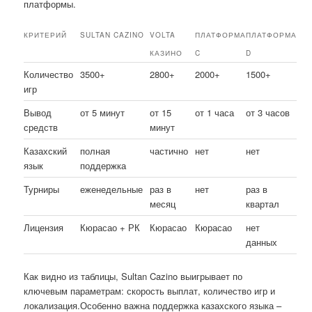
платформы.
КРИТЕРИЙ
SULTAN CAZINO
VOLTA
ПЛАТФОРМА
ПЛАТФОРМА
КАЗИНО
C
D
Количество
3500+
2800+
2000+
1500+
игр
Вывод
от 5 минут
от 15
от 1 часа
от 3 часов
средств
минут
Казахский
полная
частично
нет
нет
язык
поддержка
Турниры
еженедельные
раз в
нет
раз в
месяц
квартал
Лицензия
Кюрасао + РК
Кюрасао
Кюрасао
нет
данных
Как видно из таблицы, Sultan Cazino выигрывает по
ключевым параметрам: скорость выплат, количество игр и
локализация.Особенно важна поддержка казахского языка –