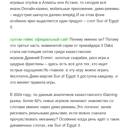
игровых клубов в Алматы или Астане, то сегодня всё
иначе.Онлайн-казино, мобильные приложения, демо-режимы
– индустрия шагнула далеко вперёд.И на этом фоне
особенно ярко выделяется один продукт – слот Sun of Egypt
3.
султан геймс официальный сайт
Почему именно он? Потому
что третья часть знаменитой серии от провайдера 3 Oaks
стала настоящим хитом среди казахстанских
игроков.Древний Египет, золотые скарабеи, риск-игра и
щедрые фриспины – здесь есть всё для тех, кто ищет
острые ощущения.Но главное: в эту игру можно играть
бесплатно.Демо-версия Sun of Egypt 3 доступна каждому, и
это меняет правила игры.
В 2024 году, по данным аналитиков казахстанского iGaming-
рынка, более 62% новых игроков начинают знакомство со
слотами именно через демо-режимы.Это логично: зачем
рисковать реальными деньгами, если можно сначала
прочувствовать механику? Особенно когда речь идёт о таких
динамичных слотах, как Sun of Egypt 3.