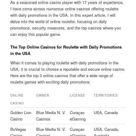
As a seasoned online casino player with 17 years of experience,
I have come across numerous online casinos offering roulette
with daily promotions in the USA. In this expert article, I will
delve into the world of online roulette, focusing on daily
promotions, security measures, and the top casinos where you
can enjoy this popular game.
The Top Online Casinos for Roulette with Daily Promotions
in the USA
When it comes to playing roulette with daily promotions in the
USA, it is crucial to choose a reputable and secure online casino.
Here are the top 3 online casinos that offer a wide range of
roulette games with exciting daily promotions:
ONLINE
OWNER
LICENSE
TERRITORIES
CASINO
Golden Lion
Blue Media N. V.
Curaçao
USA, Canada
Casino
Casinos
eGaming
BoVegas
Blue Media N. V.
Curaçao
USA, Canada,
Casino
Casinos
eGaming
Australia