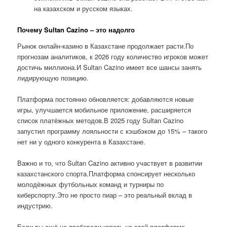
на казахском и русском языках.
Почему Sultan Cazino – это надолго
Рынок онлайн-казино в Казахстане продолжает расти.По
прогнозам аналитиков, к 2026 году количество игроков может
достичь миллиона.И Sultan Cazino имеет все шансы занять
лидирующую позицию.
Платформа постоянно обновляется: добавляются новые
игры, улучшается мобильное приложение, расширяется
список платёжных методов.В 2025 году Sultan Cazino
запустил программу лояльности с кэшбэком до 15% – такого
нет ни у одного конкурента в Казахстане.
Важно и то, что Sultan Cazino активно участвует в развитии
казахстанского спорта.Платформа спонсирует несколько
молодёжных футбольных команд и турниры по
киберспорту.Это не просто пиар – это реальный вклад в
индустрию.
Если вы ещё не пробовали играть на этой платформе,