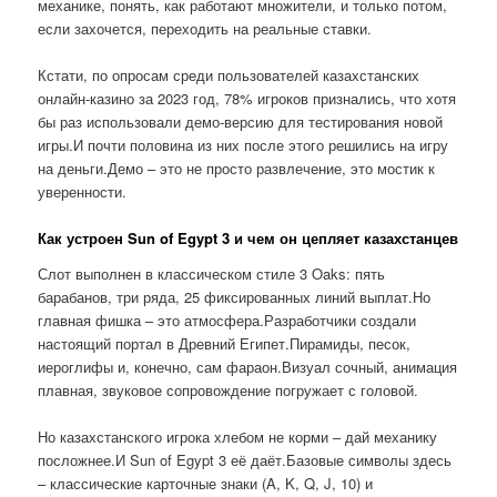
механике, понять, как работают множители, и только потом,
если захочется, переходить на реальные ставки.
Кстати, по опросам среди пользователей казахстанских
онлайн-казино за 2023 год, 78% игроков признались, что хотя
бы раз использовали демо-версию для тестирования новой
игры.И почти половина из них после этого решились на игру
на деньги.Демо – это не просто развлечение, это мостик к
уверенности.
Как устроен Sun of Egypt 3 и чем он цепляет казахстанцев
Слот выполнен в классическом стиле 3 Oaks: пять
барабанов, три ряда, 25 фиксированных линий выплат.Но
главная фишка – это атмосфера.Разработчики создали
настоящий портал в Древний Египет.Пирамиды, песок,
иероглифы и, конечно, сам фараон.Визуал сочный, анимация
плавная, звуковое сопровождение погружает с головой.
Но казахстанского игрока хлебом не корми – дай механику
посложнее.И Sun of Egypt 3 её даёт.Базовые символы здесь
– классические карточные знаки (A, K, Q, J, 10) и