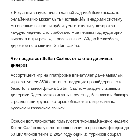
« Когда мы запускались, главной задачей было показать:
онлайн-казино может быть честным.Мы внедрили систему
мгновенных выплат и публикуем статистику возвратов
каждую неделю.Это сработало – за первый год аудитория
выросла в три раза », – рассказывает Айдар Кенжебаев,
директор по развитию Sultan Cazino.
Что предлагает Sultan Cazino: от слотов до живых
дилеров
Ассортимент игр на платформе впечатляет даже бывалых
игроков.Более 3500 слотов от ведущих провайдеров – это
база.Но главная фишка Sultan Cazino – раздел с живыми
дилерами.Здесь можно играть в рулетку, блэкджек и баккару
с реальными крупье, которые общаются с игроками на
русском и казахском языках.
Особой популярностью пользуются турниры.Каждую неделю
Sultan Cazino запускает соревнования с призовым фондом до
50 миллионов тенге.В 2024 году один из турниров собрал