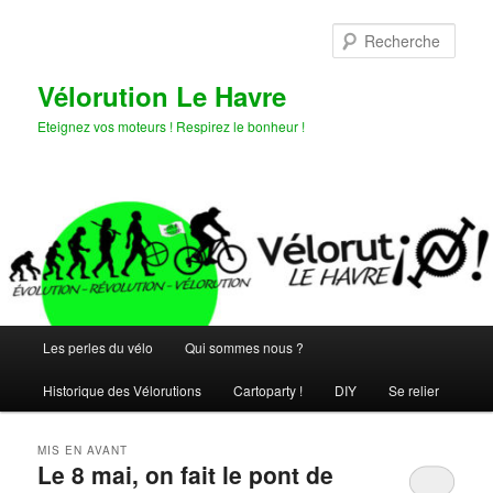
Aller
Aller
au
au
Rech
contenu
contenu
principal
secondaire
Vélorution Le Havre
Eteignez vos moteurs ! Respirez le bonheur !
Menu
Les perles du vélo
Qui sommes nous ?
principal
Historique des Vélorutions
Cartoparty !
DIY
Se relier
MIS EN AVANT
Le 8 mai, on fait le pont de