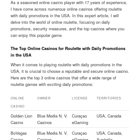
As a seasoned online casino player with 17 years of experience,
I have come across numerous online casinos offering roulette
with daily promotions in the USA. In this expert article, I will
delve into the world of online roulette, focusing on daily
promotions, security measures, and the top casinos where you
can enjoy this popular game.
The Top Online Casinos for Roulette with Daily Promotions
in the USA
When it comes to playing roulette with daily promotions in the
USA, it is crucial to choose a reputable and secure online casino.
Here are the top 3 online casinos that offer a wide range of
roulette games with exciting daily promotions:
ONLINE
OWNER
LICENSE
TERRITORIES
CASINO
Golden Lion
Blue Media N. V.
Curaçao
USA, Canada
Casino
Casinos
eGaming
BoVegas
Blue Media N. V.
Curaçao
USA, Canada,
Casino
Casinos
eGaming
Australia