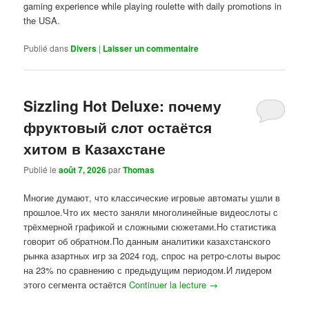
gaming experience while playing roulette with daily promotions in
the USA.
Publié dans
Divers
|
Laisser un commentaire
Sizzling Hot Deluxe: почему
фруктовый слот остаётся
хитом в Казахстане
Publié le
août 7, 2026
par
Thomas
Многие думают, что классические игровые автоматы ушли в
прошлое.Что их место заняли многолинейные видеослоты с
трёхмерной графикой и сложными сюжетами.Но статистика
говорит об обратном.По данным аналитики казахстанского
рынка азартных игр за 2024 год, спрос на ретро-слоты вырос
на 23% по сравнению с предыдущим периодом.И лидером
этого сегмента остаётся
Continuer la lecture
→