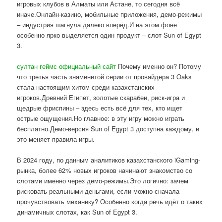
игровых клубов в Алматы или Астане, то сегодня всё
иначе.Онлайн-казино, мобильные приложения, демо-режимы
– индустрия шагнула далеко вперёд.И на этом фоне
особенно ярко выделяется один продукт – слот Sun of Egypt
3.
султан геймс официальный сайт
Почему именно он? Потому
что третья часть знаменитой серии от провайдера 3 Oaks
стала настоящим хитом среди казахстанских
игроков.Древний Египет, золотые скарабеи, риск-игра и
щедрые фриспины – здесь есть всё для тех, кто ищет
острые ощущения.Но главное: в эту игру можно играть
бесплатно.Демо-версия Sun of Egypt 3 доступна каждому, и
это меняет правила игры.
В 2024 году, по данным аналитиков казахстанского iGaming-
рынка, более 62% новых игроков начинают знакомство со
слотами именно через демо-режимы.Это логично: зачем
рисковать реальными деньгами, если можно сначала
прочувствовать механику? Особенно когда речь идёт о таких
динамичных слотах, как Sun of Egypt 3.