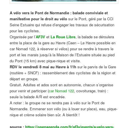
A vélo vers le Pont de Normandie : balade conviviale et
manifestive
pour le droit au vélo
sur le Pont, géré par la CCI
Seine Estuaire qui refuse d’engager les travaux de sécurisation
pour les cyclistes.
Organisée par l’
AF3V
et
La Roue Libre
, la balade se déroulera
entre la place de la gare au Havre (Caen – Le Havre possible en
car Nomad 122, à réserver si vélos) pour se rendre à travers le
port et les marais jusqu’à la Maison de l’Estuaire située au pied
du Pont (15 km) avec pique-nique et visite.
RDV le vendredi 8 mai au Havre à 11h
sur le parvis de la Gare
(routière + SNCF) : rassemblement des cyclistes de la région et
départ en groupe.
Gratuit. Adultes et ados sont en autonomie, chacun s’organise
pour venir et participer (
car Nomad 122
, covoiturage, train) :
seule la balade A/R est encadrée.
A noter : le groupe ne se rendra pas à vélo sur le Pont de
Normandie. Emmener son vélo (ou à louer sur place), eau, pique-
nique et crème solaire bien sûr. A bientôt !
source :
https://openagenda.com/fr/af3v/events/a-velo-vers-