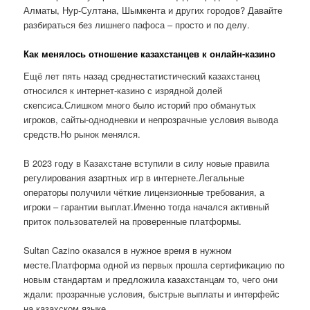
Алматы, Нур-Султана, Шымкента и других городов? Давайте
разбираться без лишнего пафоса – просто и по делу.
Как менялось отношение казахстанцев к онлайн-казино
Ещё лет пять назад среднестатистический казахстанец
относился к интернет-казино с изрядной долей
скепсиса.Слишком много было историй про обманутых
игроков, сайты-однодневки и непрозрачные условия вывода
средств.Но рынок менялся.
В 2023 году в Казахстане вступили в силу новые правила
регулирования азартных игр в интернете.Легальные
операторы получили чёткие лицензионные требования, а
игроки – гарантии выплат.Именно тогда начался активный
приток пользователей на проверенные платформы.
Sultan Cazino оказался в нужное время в нужном
месте.Платформа одной из первых прошла сертификацию по
новым стандартам и предложила казахстанцам то, чего они
ждали: прозрачные условия, быстрые выплаты и интерфейс
на казахском языке.