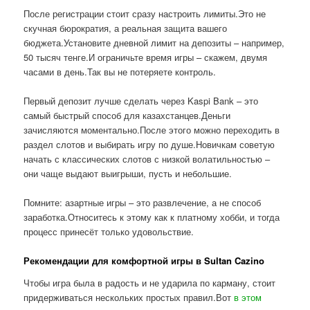
После регистрации стоит сразу настроить лимиты.Это не
скучная бюрократия, а реальная защита вашего
бюджета.Установите дневной лимит на депозиты – например,
50 тысяч тенге.И ограничьте время игры – скажем, двумя
часами в день.Так вы не потеряете контроль.
Первый депозит лучше сделать через Kaspi Bank – это
самый быстрый способ для казахстанцев.Деньги
зачисляются моментально.После этого можно переходить в
раздел слотов и выбирать игру по душе.Новичкам советую
начать с классических слотов с низкой волатильностью –
они чаще выдают выигрыши, пусть и небольшие.
Помните: азартные игры – это развлечение, а не способ
заработка.Относитесь к этому как к платному хобби, и тогда
процесс принесёт только удовольствие.
Рекомендации для комфортной игры в Sultan Cazino
Чтобы игра была в радость и не ударила по карману, стоит
придерживаться нескольких простых правил.Вот
в этом