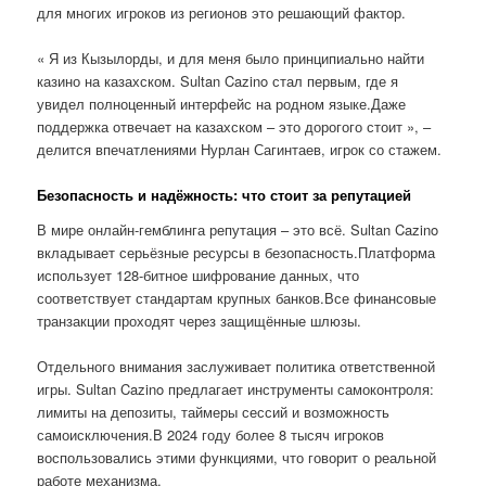
для многих игроков из регионов это решающий фактор.
« Я из Кызылорды, и для меня было принципиально найти
казино на казахском. Sultan Cazino стал первым, где я
увидел полноценный интерфейс на родном языке.Даже
поддержка отвечает на казахском – это дорогого стоит », –
делится впечатлениями Нурлан Сагинтаев, игрок со стажем.
Безопасность и надёжность: что стоит за репутацией
В мире онлайн-гемблинга репутация – это всё. Sultan Cazino
вкладывает серьёзные ресурсы в безопасность.Платформа
использует 128-битное шифрование данных, что
соответствует стандартам крупных банков.Все финансовые
транзакции проходят через защищённые шлюзы.
Отдельного внимания заслуживает политика ответственной
игры. Sultan Cazino предлагает инструменты самоконтроля:
лимиты на депозиты, таймеры сессий и возможность
самоисключения.В 2024 году более 8 тысяч игроков
воспользовались этими функциями, что говорит о реальной
работе механизма.