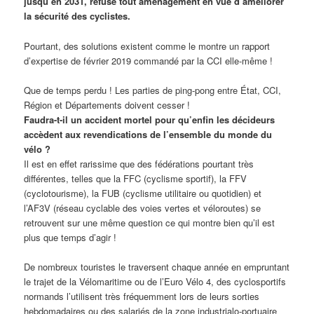
jusqu’en 2031, refuse tout aménagement en vue d’améliorer
la sécurité des cyclistes.
Pourtant, des solutions existent comme le montre un rapport
d’expertise de février 2019 commandé par la CCI elle-même !
Que de temps perdu ! Les parties de ping-pong entre État, CCI,
Région et Départements doivent cesser !
Faudra-t-il un accident mortel pour qu’enfin les décideurs
accèdent aux revendications de l’ensemble du monde du
vélo ?
Il est en effet rarissime que des fédérations pourtant très
différentes, telles que la FFC (cyclisme sportif), la FFV
(cyclotourisme), la FUB (cyclisme utilitaire ou quotidien) et
l’AF3V (réseau cyclable des voies vertes et véloroutes) se
retrouvent sur une même question ce qui montre bien qu’il est
plus que temps d’agir !
De nombreux touristes le traversent chaque année en empruntant
le trajet de la Vélomaritime ou de l’Euro Vélo 4, des cyclosportifs
normands l’utilisent très fréquemment lors de leurs sorties
hebdomadaires ou des salariés de la zone industrialo-portuaire