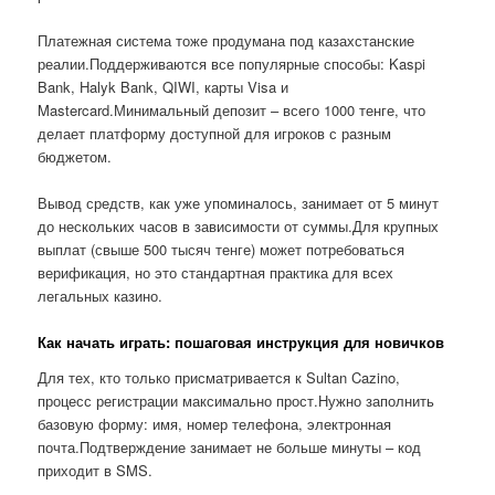
Платежная система тоже продумана под казахстанские
реалии.Поддерживаются все популярные способы: Kaspi
Bank, Halyk Bank, QIWI, карты Visa и
Mastercard.Минимальный депозит – всего 1000 тенге, что
делает платформу доступной для игроков с разным
бюджетом.
Вывод средств, как уже упоминалось, занимает от 5 минут
до нескольких часов в зависимости от суммы.Для крупных
выплат (свыше 500 тысяч тенге) может потребоваться
верификация, но это стандартная практика для всех
легальных казино.
Как начать играть: пошаговая инструкция для новичков
Для тех, кто только присматривается к Sultan Cazino,
процесс регистрации максимально прост.Нужно заполнить
базовую форму: имя, номер телефона, электронная
почта.Подтверждение занимает не больше минуты – код
приходит в SMS.