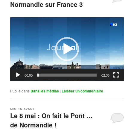
Normandie sur France 3
Publié le
mai 11, 2026
par
Steph
Lecteur
vidéo
00:00
02:35
Publié dans
Dans les médias
|
Laisser un commentaire
MIS EN AVANT
Le 8 mai : On fait le Pont …
de Normandie !