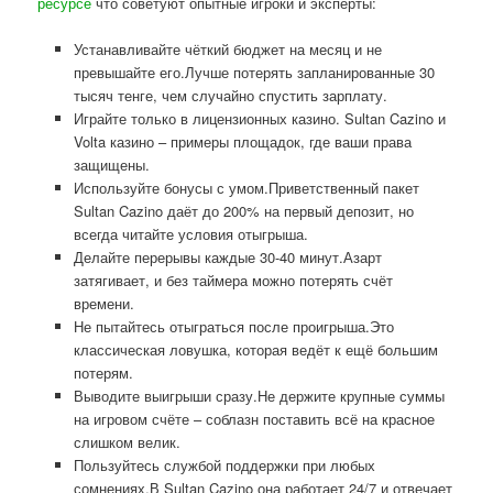
ресурсе
что советуют опытные игроки и эксперты:
Устанавливайте чёткий бюджет на месяц и не
превышайте его.Лучше потерять запланированные 30
тысяч тенге, чем случайно спустить зарплату.
Играйте только в лицензионных казино. Sultan Cazino и
Volta казино – примеры площадок, где ваши права
защищены.
Используйте бонусы с умом.Приветственный пакет
Sultan Cazino даёт до 200% на первый депозит, но
всегда читайте условия отыгрыша.
Делайте перерывы каждые 30-40 минут.Азарт
затягивает, и без таймера можно потерять счёт
времени.
Не пытайтесь отыграться после проигрыша.Это
классическая ловушка, которая ведёт к ещё большим
потерям.
Выводите выигрыши сразу.Не держите крупные суммы
на игровом счёте – соблазн поставить всё на красное
слишком велик.
Пользуйтесь службой поддержки при любых
сомнениях.В Sultan Cazino она работает 24/7 и отвечает