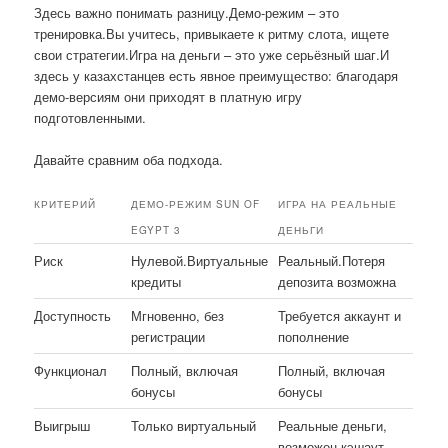
Здесь важно понимать разницу.Демо-режим – это
тренировка.Вы учитесь, привыкаете к ритму слота, ищете
свои стратегии.Игра на деньги – это уже серьёзный шаг.И
здесь у казахстанцев есть явное преимущество: благодаря
демо-версиям они приходят в платную игру
подготовленными.
Давайте сравним оба подхода.
КРИТЕРИЙ
ДЕМО-РЕЖИМ SUN OF
ИГРА НА РЕАЛЬНЫЕ
EGYPT 3
ДЕНЬГИ
Риск
Нулевой.Виртуальные
Реальный.Потеря
кредиты
депозита возможна
Доступность
Мгновенно, без
Требуется аккаунт и
регистрации
пополнение
Функционал
Полный, включая
Полный, включая
бонусы
бонусы
Выигрыш
Только виртуальный
Реальные деньги,
возможен кэшаут