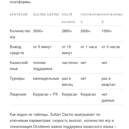
платформы.
КРИТЕРИЙ
SULTAN CAZINO
VOLTA
ПЛАТФОРМА
ПЛАТФОРМА
КАЗИНО
C
D
Количество
3500+
2800+
2000+
1500+
игр
Вывод
от 5 минут
от 15
от 1 часа
от 3 часов
средств
минут
Казахский
полная
частично
нет
нет
язык
поддержка
Турниры
еженедельные
раз в
нет
раз в
месяц
квартал
Лицензия
Кюрасао + РК
Кюрасао
Кюрасао
нет
данных
Как видно из таблицы, Sultan Cazino выигрывает по
ключевым параметрам: скорость выплат, количество игр и
локализация.Особенно важна поддержка казахского языка –