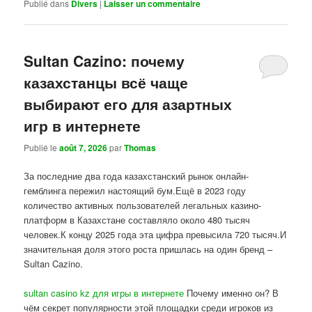
Publié dans
Divers
|
Laisser un commentaire
Sultan Cazino: почему
казахстанцы всё чаще
выбирают его для азартных
игр в интернете
Publié le
août 7, 2026
par
Thomas
За последние два года казахстанский рынок онлайн-
гемблинга пережил настоящий бум.Ещё в 2023 году
количество активных пользователей легальных казино-
платформ в Казахстане составляло около 480 тысяч
человек.К концу 2025 года эта цифра превысила 720 тысяч.И
значительная доля этого роста пришлась на один бренд –
Sultan Cazino.
sultan casino kz для игры в интернете
Почему именно он? В
чём секрет популярности этой площадки среди игроков из