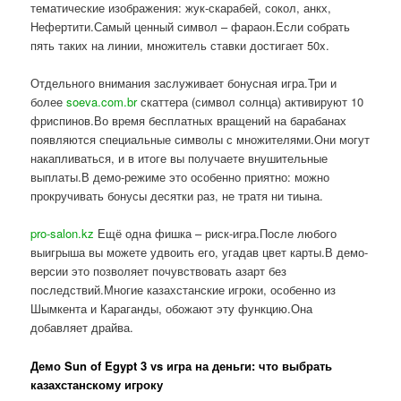
тематические изображения: жук-скарабей, сокол, анкх,
Нефертити.Самый ценный символ – фараон.Если собрать
пять таких на линии, множитель ставки достигает 50x.
Отдельного внимания заслуживает бонусная игра.Три и
более
soeva.com.br
скаттера (символ солнца) активируют 10
фриспинов.Во время бесплатных вращений на барабанах
появляются специальные символы с множителями.Они могут
накапливаться, и в итоге вы получаете внушительные
выплаты.В демо-режиме это особенно приятно: можно
прокручивать бонусы десятки раз, не тратя ни тиына.
pro-salon.kz
Ещё одна фишка – риск-игра.После любого
выигрыша вы можете удвоить его, угадав цвет карты.В демо-
версии это позволяет почувствовать азарт без
последствий.Многие казахстанские игроки, особенно из
Шымкента и Караганды, обожают эту функцию.Она
добавляет драйва.
Демо Sun of Egypt 3 vs игра на деньги: что выбрать
казахстанскому игроку