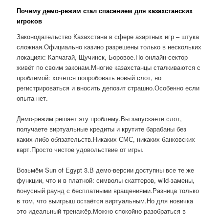
Почему демо-режим стал спасением для казахстанских
игроков
Законодательство Казахстана в сфере азартных игр – штука
сложная.Официально казино разрешены только в нескольких
локациях: Капчагай, Щучинск, Боровое.Но онлайн-сектор
живёт по своим законам.Многие казахстанцы сталкиваются с
проблемой: хочется попробовать новый слот, но
регистрироваться и вносить депозит страшно.Особенно если
опыта нет.
Демо-режим решает эту проблему.Вы запускаете слот,
получаете виртуальные кредиты и крутите барабаны без
каких-либо обязательств.Никаких СМС, никаких банковских
карт.Просто чистое удовольствие от игры.
Возьмём Sun of Egypt 3.В демо-версии доступны все те же
функции, что и в платной: символы скаттеров, wild-замены,
бонусный раунд с бесплатными вращениями.Разница только
в том, что выигрыш остаётся виртуальным.Но для новичка
это идеальный тренажёр.Можно спокойно разобраться в