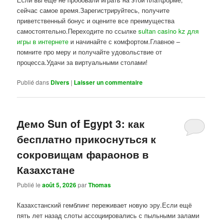
сейчас самое время.Зарегистрируйтесь, получите
приветственный бонус и оцените все преимущества
самостоятельно.Переходите по ссылке
sultan casino kz для
игры в интернете
и начинайте с комфортом.Главное –
помните про меру и получайте удовольствие от
процесса.Удачи за виртуальными столами!
Publié dans
Divers
|
Laisser un commentaire
Демо Sun of Egypt 3: как
бесплатно прикоснуться к
сокровищам фараонов в
Казахстане
Publié le
août 5, 2026
par
Thomas
Казахстанский гемблинг переживает новую эру.Если ещё
пять лет назад слоты ассоциировались с пыльными залами