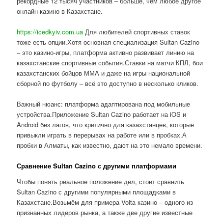
рекордные 12 тысяч участников – больше, чем любое другое
онлайн-казино в Казахстане.
https://icedkyiv.com.ua
Для любителей спортивных ставок
тоже есть опции.Хотя основная специализация Sultan Cazino
– это казино-игры, платформа активно развивает линию на
казахстанские спортивные события.Ставки на матчи КПЛ, бои
казахстанских бойцов ММА и даже на игры национальной
сборной по футболу – всё это доступно в несколько кликов.
Важный нюанс: платформа адаптирована под мобильные
устройства.Приложение Sultan Cazino работает на iOS и
Android без лагов, что критично для казахстанцев, которые
привыкли играть в перерывах на работе или в пробках.А
пробки в Алматы, как известно, дают на это немало времени.
Сравнение Sultan Cazino с другими платформами
Чтобы понять реальное положение дел, стоит сравнить
Sultan Cazino с другими популярными площадками в
Казахстане.Возьмём для примера Volta казино – одного из
признанных лидеров рынка, а также две другие известные