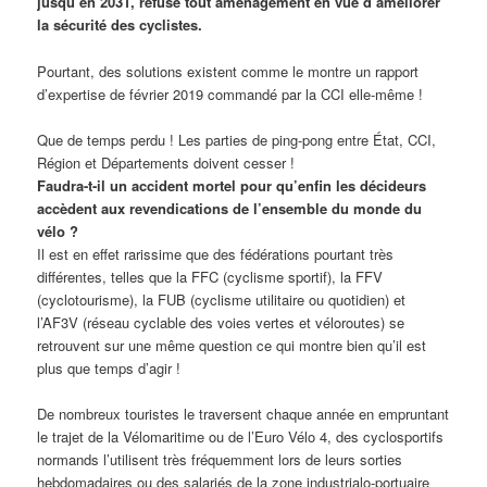
jusqu’en 2031, refuse tout aménagement en vue d’améliorer
la sécurité des cyclistes.
Pourtant, des solutions existent comme le montre un rapport
d’expertise de février 2019 commandé par la CCI elle-même !
Que de temps perdu ! Les parties de ping-pong entre État, CCI,
Région et Départements doivent cesser !
Faudra-t-il un accident mortel pour qu’enfin les décideurs
accèdent aux revendications de l’ensemble du monde du
vélo ?
Il est en effet rarissime que des fédérations pourtant très
différentes, telles que la FFC (cyclisme sportif), la FFV
(cyclotourisme), la FUB (cyclisme utilitaire ou quotidien) et
l’AF3V (réseau cyclable des voies vertes et véloroutes) se
retrouvent sur une même question ce qui montre bien qu’il est
plus que temps d’agir !
De nombreux touristes le traversent chaque année en empruntant
le trajet de la Vélomaritime ou de l’Euro Vélo 4, des cyclosportifs
normands l’utilisent très fréquemment lors de leurs sorties
hebdomadaires ou des salariés de la zone industrialo-portuaire