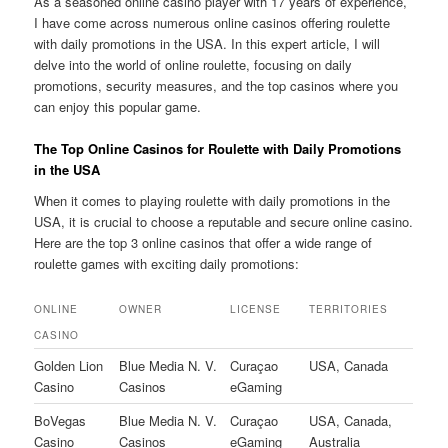
As a seasoned online casino player with 17 years of experience,
I have come across numerous online casinos offering roulette
with daily promotions in the USA. In this expert article, I will
delve into the world of online roulette, focusing on daily
promotions, security measures, and the top casinos where you
can enjoy this popular game.
The Top Online Casinos for Roulette with Daily Promotions
in the USA
When it comes to playing roulette with daily promotions in the
USA, it is crucial to choose a reputable and secure online casino.
Here are the top 3 online casinos that offer a wide range of
roulette games with exciting daily promotions:
ONLINE
OWNER
LICENSE
TERRITORIES
CASINO
Golden Lion
Blue Media N. V.
Curaçao
USA, Canada
Casino
Casinos
eGaming
BoVegas
Blue Media N. V.
Curaçao
USA, Canada,
Casino
Casinos
eGaming
Australia