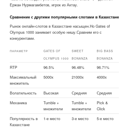
Ержан Нурмагамбетов, игрок из Актау.
Сравнение с другими популярными слотами в Казахстане
Рынок онлайн-слотов в Казахстане насыщен.Но Gates of
Olympus 1000 занимает особую нишу.Сравним его с
конкурентами.
ПАРАМЕТР
GATES OF
SWEET
BIG BASS
OLYMPUS 1000
BONANZA
BONANZA
RTP
96.5%
96.48%
96.71%
Максимальный
5000x
21000x
4000x
множитель
Волатильность
Высокая
Средняя
Средняя
Механика
Tumble +
Tumble +
Pick &
множители
множители
Click
Популярность в
1-е место
3-е место
5-е место
Казахстане