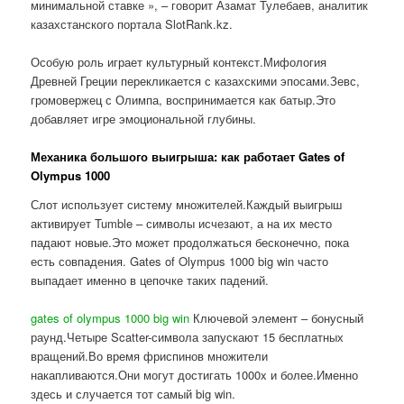
минимальной ставке », – говорит Азамат Тулебаев, аналитик
казахстанского портала SlotRank.kz.
Особую роль играет культурный контекст.Мифология
Древней Греции перекликается с казахскими эпосами.Зевс,
громовержец с Олимпа, воспринимается как батыр.Это
добавляет игре эмоциональной глубины.
Механика большого выигрыша: как работает Gates of
Olympus 1000
Слот использует систему множителей.Каждый выигрыш
активирует Tumble – символы исчезают, а на их место
падают новые.Это может продолжаться бесконечно, пока
есть совпадения. Gates of Olympus 1000 big win часто
выпадает именно в цепочке таких падений.
gates of olympus 1000 big win
Ключевой элемент – бонусный
раунд.Четыре Scatter-символа запускают 15 бесплатных
вращений.Во время фриспинов множители
накапливаются.Они могут достигать 1000x и более.Именно
здесь и случается тот самый big win.