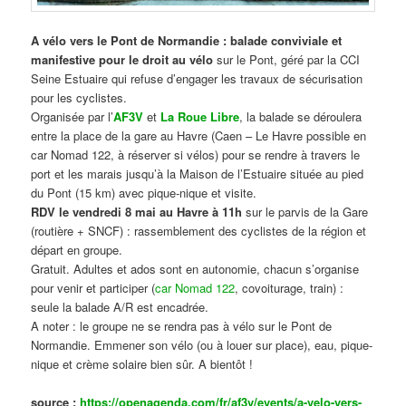
A vélo vers le Pont de Normandie : balade conviviale et
manifestive
pour le droit au vélo
sur le Pont, géré par la CCI
Seine Estuaire qui refuse d’engager les travaux de sécurisation
pour les cyclistes.
Organisée par l’
AF3V
et
La Roue Libre
, la balade se déroulera
entre la place de la gare au Havre (Caen – Le Havre possible en
car Nomad 122, à réserver si vélos) pour se rendre à travers le
port et les marais jusqu’à la Maison de l’Estuaire située au pied
du Pont (15 km) avec pique-nique et visite.
RDV le vendredi 8 mai au Havre à 11h
sur le parvis de la Gare
(routière + SNCF) : rassemblement des cyclistes de la région et
départ en groupe.
Gratuit. Adultes et ados sont en autonomie, chacun s’organise
pour venir et participer (
car Nomad 122
, covoiturage, train) :
seule la balade A/R est encadrée.
A noter : le groupe ne se rendra pas à vélo sur le Pont de
Normandie. Emmener son vélo (ou à louer sur place), eau, pique-
nique et crème solaire bien sûr. A bientôt !
source :
https://openagenda.com/fr/af3v/events/a-velo-vers-