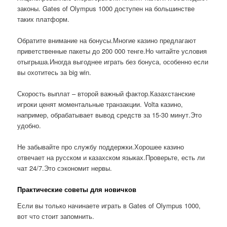
законы. Gates of Olympus 1000 доступен на большинстве
таких платформ.
Обратите внимание на бонусы.Многие казино предлагают
приветственные пакеты до 200 000 тенге.Но читайте условия
отыгрыша.Иногда выгоднее играть без бонуса, особенно если
вы охотитесь за big win.
Скорость выплат – второй важный фактор.Казахстанские
игроки ценят моментальные транзакции. Volta казино,
например, обрабатывает вывод средств за 15-30 минут.Это
удобно.
Не забывайте про службу поддержки.Хорошее казино
отвечает на русском и казахском языках.Проверьте, есть ли
чат 24/7.Это сэкономит нервы.
Практические советы для новичков
Если вы только начинаете играть в Gates of Olympus 1000,
вот что стоит запомнить.