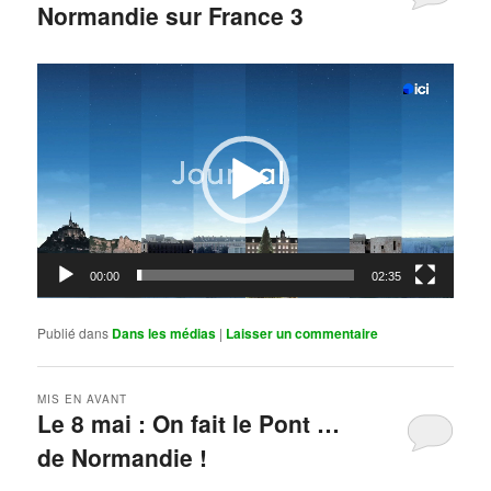
Normandie sur France 3
Publié le
mai 11, 2026
par
Steph
Lecteur
vidéo
00:00
02:35
Publié dans
Dans les médias
|
Laisser un commentaire
MIS EN AVANT
Le 8 mai : On fait le Pont …
de Normandie !