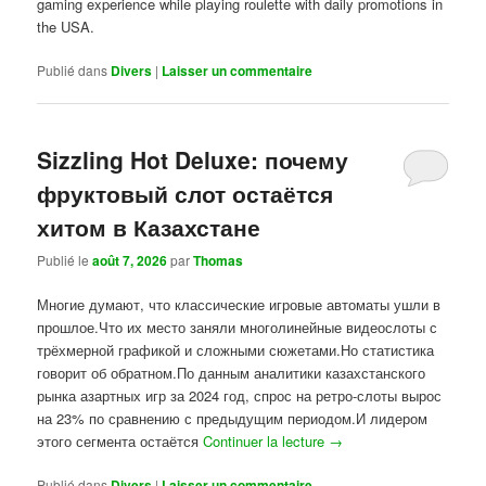
gaming experience while playing roulette with daily promotions in
the USA.
Publié dans
Divers
|
Laisser un commentaire
Sizzling Hot Deluxe: почему
фруктовый слот остаётся
хитом в Казахстане
Publié le
août 7, 2026
par
Thomas
Многие думают, что классические игровые автоматы ушли в
прошлое.Что их место заняли многолинейные видеослоты с
трёхмерной графикой и сложными сюжетами.Но статистика
говорит об обратном.По данным аналитики казахстанского
рынка азартных игр за 2024 год, спрос на ретро-слоты вырос
на 23% по сравнению с предыдущим периодом.И лидером
этого сегмента остаётся
Continuer la lecture
→
Publié dans
Divers
|
Laisser un commentaire