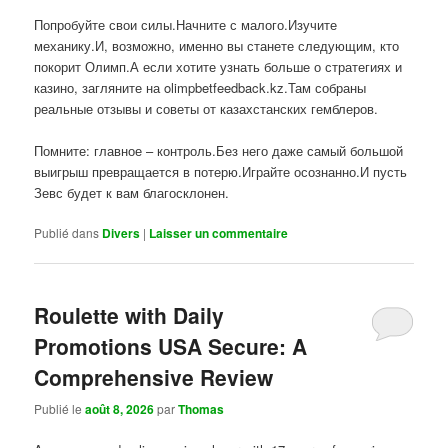
Попробуйте свои силы.Начните с малого.Изучите
механику.И, возможно, именно вы станете следующим, кто
покорит Олимп.А если хотите узнать больше о стратегиях и
казино, загляните на olimpbetfeedback.kz.Там собраны
реальные отзывы и советы от казахстанских гемблеров.
Помните: главное – контроль.Без него даже самый большой
выигрыш превращается в потерю.Играйте осознанно.И пусть
Зевс будет к вам благосклонен.
Publié dans
Divers
|
Laisser un commentaire
Roulette with Daily
Promotions USA Secure: A
Comprehensive Review
Publié le
août 8, 2026
par
Thomas