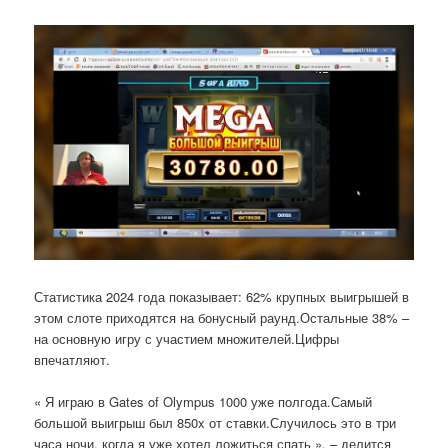
Статистика 2024 года показывает: 62% крупных выигрышей в
этом слоте приходятся на бонусный раунд.Остальные 38% –
на основную игру с участием множителей.Цифры
впечатляют.
« Я играю в Gates of Olympus 1000 уже полгода.Самый
большой выигрыш был 850x от ставки.Случилось это в три
часа ночи, когда я уже хотел ложиться спать », – делится