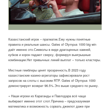
Казахстанский игрок – прагматик.Ему нужны понятные
правила и реальные шансы. Gates of Olympus 1000 big win
даёт именно это.Символы в виде драгоценных камней,
кубков и корон падают сверху, формируя выигрышные
комбинации.Нет привычных линий выплат – только кластеры.
Местные гемблеры ценят прозрачность.В 2023 году
казахстанские казино-агрегаторы зафиксировали рост
запросов на слоты с высоким RTP. Gates of Olympus 1000
демонстрирует возврат 96.5%.Это выше среднего по рынку.
« Наши игроки из Караганды и Павлодара всё чаще
выбирают именно этот слот.Причина – предсказуемая
математика и возможность сорвать джекпот даже при