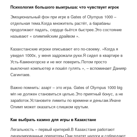
Психология большого выигрыша: что чувствует игрок
Эмоциональный фон при игре в Gates of Olympus 1000 –
отдельная тема.Когда множитель растёт, а барабаны
продолжают падать, сердце бьётся быстрее.Это состояние
называют « олимпийским драйвом ».
Казахстанские игроки описывают его по-своему. »Когда я
увидел 1000x, у меня задрожали руки.Я сидел в квартире в
Усть-Каменогорске и не мог поверить.Потом просто
выключил компьютер и пошёл гулять », – вспоминает Данияр
Сагинтаев.
Важно помнить: азарт – это игра. Gates of Olympus 1000 big
win не должен становиться целью.Это приятный бонус, а не
заработок.Установите лимиты по времени и деньгам.Иначе
Олимп может оказаться слишком крутым.
Как выбрать казино для игры в Казахстане
Легальность – первый критерий.В Казахстане работают
лицензированные операторы.Они платят налоги и соблюдают