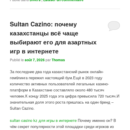
Sultan Cazino: почему
казахстанцы всё чаще
выбирают его для азартных
игр в интернете
Publié le
août 7, 2026
par
Thomas
За последние два года казахстанский рынок онлайн-
гемблинга пережил настоящий бум.Ещё в 2023 году
количество активных пользователей легальных казино-
платформ в Казахстане составляло около 480 тысяч
человек.К концу 2025 года эта цифра превысила 720 тысяч.И
значительная доля этого роста пришлась на один бренд –
Sultan Cazino.
sultan casino kz для игры в интернете
Почему именно он? В
чём секрет популярности этой площадки среди игроков из