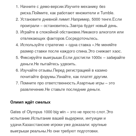
Начните с демо-версии.Изучите механику без
риска.Поймите, как работают множители и Tumble.
Установите дневной лимит.Например, 5000 тенге.Если
проиграли – остановитесь.Завтра будет новый день.
Играйте в спокойной обстановке.Никакого алкоголя или
отвлекающих факторов.Сосредоточьтесь.
Используйте стратегию « одна ставка ».Не меняйте
размер ставки после каждого спина.Это снижает хаос.
Фиксируйте выигрыши.Если достигли 1000x – забирайте
деньги.Не пытайтесь удвоить.
Изучайте отзывы.Перед регистрацией в казино
почитайте форумы.Узнайте, как платят другим.
Помните про ответственность.Азартные игры – это
развлечение.Не ставьте последние деньги.
Олимп ждёт смелых
Gates of Olympus 1000 big win – это не просто слот.Это
испытание.Испытание вашей выдержки, интуиции и
удачи.Казахстанские игроки уже доказали: крупные
выигрыши реальны.Но они требуют подготовки.