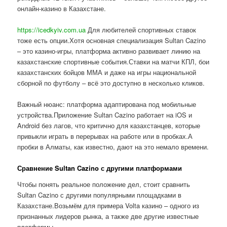
онлайн-казино в Казахстане.
https://icedkyiv.com.ua
Для любителей спортивных ставок
тоже есть опции.Хотя основная специализация Sultan Cazino
– это казино-игры, платформа активно развивает линию на
казахстанские спортивные события.Ставки на матчи КПЛ, бои
казахстанских бойцов ММА и даже на игры национальной
сборной по футболу – всё это доступно в несколько кликов.
Важный нюанс: платформа адаптирована под мобильные
устройства.Приложение Sultan Cazino работает на iOS и
Android без лагов, что критично для казахстанцев, которые
привыкли играть в перерывах на работе или в пробках.А
пробки в Алматы, как известно, дают на это немало времени.
Сравнение Sultan Cazino с другими платформами
Чтобы понять реальное положение дел, стоит сравнить
Sultan Cazino с другими популярными площадками в
Казахстане.Возьмём для примера Volta казино – одного из
признанных лидеров рынка, а также две другие известные
платформы.