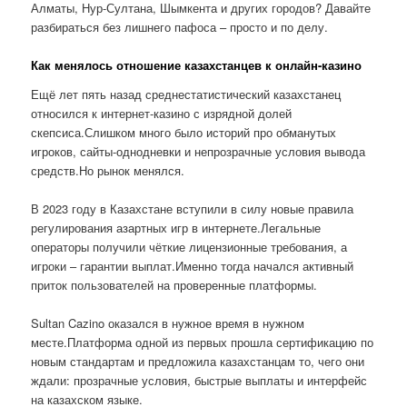
Алматы, Нур-Султана, Шымкента и других городов? Давайте
разбираться без лишнего пафоса – просто и по делу.
Как менялось отношение казахстанцев к онлайн-казино
Ещё лет пять назад среднестатистический казахстанец
относился к интернет-казино с изрядной долей
скепсиса.Слишком много было историй про обманутых
игроков, сайты-однодневки и непрозрачные условия вывода
средств.Но рынок менялся.
В 2023 году в Казахстане вступили в силу новые правила
регулирования азартных игр в интернете.Легальные
операторы получили чёткие лицензионные требования, а
игроки – гарантии выплат.Именно тогда начался активный
приток пользователей на проверенные платформы.
Sultan Cazino оказался в нужное время в нужном
месте.Платформа одной из первых прошла сертификацию по
новым стандартам и предложила казахстанцам то, чего они
ждали: прозрачные условия, быстрые выплаты и интерфейс
на казахском языке.