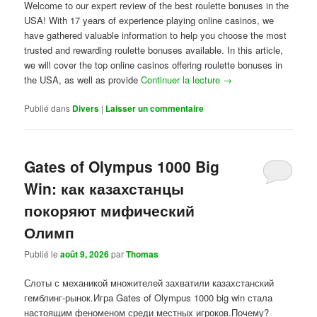
Welcome to our expert review of the best roulette bonuses in the
USA! With 17 years of experience playing online casinos, we
have gathered valuable information to help you choose the most
trusted and rewarding roulette bonuses available. In this article,
we will cover the top online casinos offering roulette bonuses in
the USA, as well as provide
Continuer la lecture
→
Publié dans
Divers
|
Laisser un commentaire
Gates of Olympus 1000 Big
Win: как казахстанцы
покоряют мифический
Олимп
Publié le
août 9, 2026
par
Thomas
Слоты с механикой множителей захватили казахстанский
гемблинг-рынок.Игра Gates of Olympus 1000 big win стала
настоящим феноменом среди местных игроков.Почему?