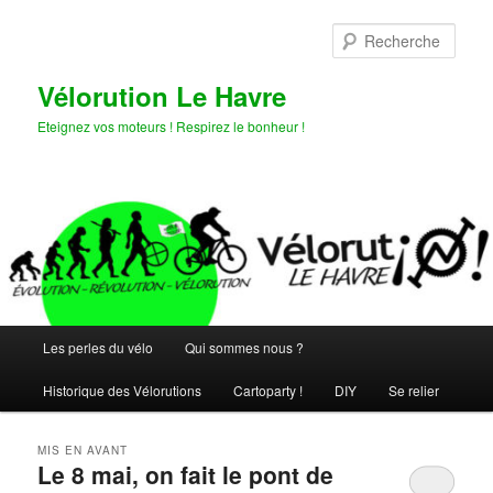
Aller
Aller
au
au
Rech
contenu
contenu
principal
secondaire
Vélorution Le Havre
Eteignez vos moteurs ! Respirez le bonheur !
Menu
Les perles du vélo
Qui sommes nous ?
principal
Historique des Vélorutions
Cartoparty !
DIY
Se relier
MIS EN AVANT
Le 8 mai, on fait le pont de