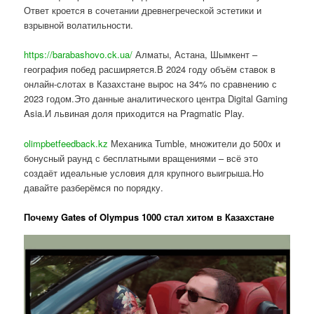
Ответ кроется в сочетании древнегреческой эстетики и
взрывной волатильности.
https://barabashovo.ck.ua/
Алматы, Астана, Шымкент –
география побед расширяется.В 2024 году объём ставок в
онлайн-слотах в Казахстане вырос на 34% по сравнению с
2023 годом.Это данные аналитического центра Digital Gaming
Asia.И львиная доля приходится на Pragmatic Play.
olimpbetfeedback.kz
Механика Tumble, множители до 500x и
бонусный раунд с бесплатными вращениями – всё это
создаёт идеальные условия для крупного выигрыша.Но
давайте разберёмся по порядку.
Почему Gates of Olympus 1000 стал хитом в Казахстане