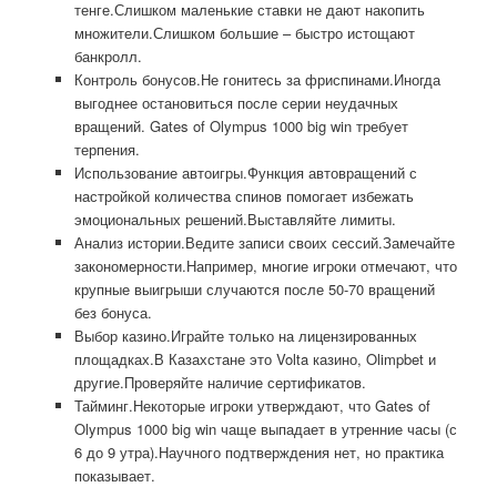
тенге.Слишком маленькие ставки не дают накопить
множители.Слишком большие – быстро истощают
банкролл.
Контроль бонусов.Не гонитесь за фриспинами.Иногда
выгоднее остановиться после серии неудачных
вращений. Gates of Olympus 1000 big win требует
терпения.
Использование автоигры.Функция автовращений с
настройкой количества спинов помогает избежать
эмоциональных решений.Выставляйте лимиты.
Анализ истории.Ведите записи своих сессий.Замечайте
закономерности.Например, многие игроки отмечают, что
крупные выигрыши случаются после 50-70 вращений
без бонуса.
Выбор казино.Играйте только на лицензированных
площадках.В Казахстане это Volta казино, Olimpbet и
другие.Проверяйте наличие сертификатов.
Тайминг.Некоторые игроки утверждают, что Gates of
Olympus 1000 big win чаще выпадает в утренние часы (с
6 до 9 утра).Научного подтверждения нет, но практика
показывает.