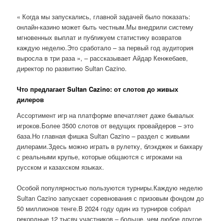
« Когда мы запускались, главной задачей было показать:
онлайн-казино может быть честным.Мы внедрили систему
мгновенных выплат и публикуем статистику возвратов
каждую неделю.Это сработало – за первый год аудитория
выросла в три раза », – рассказывает Айдар Кенжебаев,
директор по развитию Sultan Cazino.
Что предлагает Sultan Cazino: от слотов до живых
дилеров
Ассортимент игр на платформе впечатляет даже бывалых
игроков.Более 3500 слотов от ведущих провайдеров – это
база.Но главная фишка Sultan Cazino – раздел с живыми
дилерами.Здесь можно играть в рулетку, блэкджек и баккару
с реальными крупье, которые общаются с игроками на
русском и казахском языках.
Особой популярностью пользуются турниры.Каждую неделю
Sultan Cazino запускает соревнования с призовым фондом до
50 миллионов тенге.В 2024 году один из турниров собрал
рекордные 12 тысяч участников – больше, чем любое другое