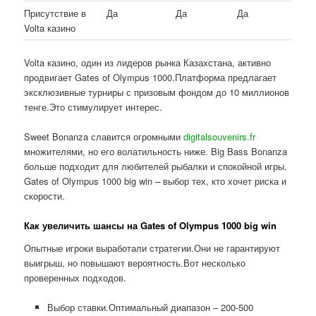
Присутствие в
Да
Да
Да
Volta казино
Volta казино, один из лидеров рынка Казахстана, активно
продвигает Gates of Olympus 1000.Платформа предлагает
эксклюзивные турниры с призовым фондом до 10 миллионов
тенге.Это стимулирует интерес.
Sweet Bonanza славится огромными
digitalsouvenirs.fr
множителями, но его волатильность ниже. Big Bass Bonanza
больше подходит для любителей рыбалки и спокойной игры.
Gates of Olympus 1000 big win – выбор тех, кто хочет риска и
скорости.
Как увеличить шансы на Gates of Olympus 1000 big win
Опытные игроки выработали стратегии.Они не гарантируют
выигрыш, но повышают вероятность.Вот несколько
проверенных подходов.
Выбор ставки.Оптимальный диапазон – 200-500