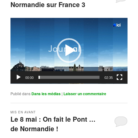
Normandie sur France 3
Publié le
mai 11, 2026
par
Steph
Lecteur
vidéo
00:00
02:35
Publié dans
Dans les médias
|
Laisser un commentaire
MIS EN AVANT
Le 8 mai : On fait le Pont …
de Normandie !