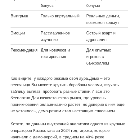
бонусы
бонусы
Выигрыш
Только виртуальный
Реальные деньги,
возможен кэшаут
Эмоции
Расслабленное
Острый азарт и
изучение
адреналин
Рекомендация
Для новичков и
Для опытных
тестирования
игроков с
банкроллом
Как видите, у каждого режима своя аура.Демо – это
песочница.Вы можете крутить барабаны часами, изучать
таблицу выплат, пробовать разные ставки.И всё это
бесплатно.Для казахстанского рынка, где уровень
проникновения онлайн-казино растёт, но доверие к ним ещё
не устоялось, демо-режим стал настоящим спасением.
Кстати, по данным внутренней аналитики одного из крупных
операторов Казахстана за 2024 год, игроки, которые
начинали с демо-версий, в среднем на 40% реже