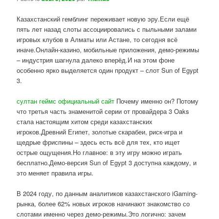
Казахстанский гемблинг переживает новую эру.Если ещё
пять лет назад слоты ассоциировались с пыльными залами
игровых клубов в Алматы или Астане, то сегодня всё
иначе.Онлайн-казино, мобильные приложения, демо-режимы
– индустрия шагнула далеко вперёд.И на этом фоне
особенно ярко выделяется один продукт – слот Sun of Egypt
3.
султан геймс официальный сайт
Почему именно он? Потому
что третья часть знаменитой серии от провайдера 3 Oaks
стала настоящим хитом среди казахстанских
игроков.Древний Египет, золотые скарабеи, риск-игра и
щедрые фриспины – здесь есть всё для тех, кто ищет
острые ощущения.Но главное: в эту игру можно играть
бесплатно.Демо-версия Sun of Egypt 3 доступна каждому, и
это меняет правила игры.
В 2024 году, по данным аналитиков казахстанского iGaming-
рынка, более 62% новых игроков начинают знакомство со
слотами именно через демо-режимы.Это логично: зачем