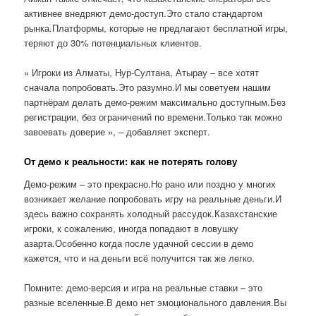
активнее внедряют демо-доступ.Это стало стандартом
рынка.Платформы, которые не предлагают бесплатной игры,
теряют до 30% потенциальных клиентов.
« Игроки из Алматы, Нур-Султана, Атырау – все хотят
сначала попробовать.Это разумно.И мы советуем нашим
партнёрам делать демо-режим максимально доступным.Без
регистрации, без ограничений по времени.Только так можно
завоевать доверие », – добавляет эксперт.
От демо к реальности: как не потерять голову
Демо-режим – это прекрасно.Но рано или поздно у многих
возникает желание попробовать игру на реальные деньги.И
здесь важно сохранять холодный рассудок.Казахстанские
игроки, к сожалению, иногда попадают в ловушку
азарта.Особенно когда после удачной сессии в демо
кажется, что и на деньги всё получится так же легко.
Помните: демо-версия и игра на реальные ставки – это
разные вселенные.В демо нет эмоционального давления.Вы