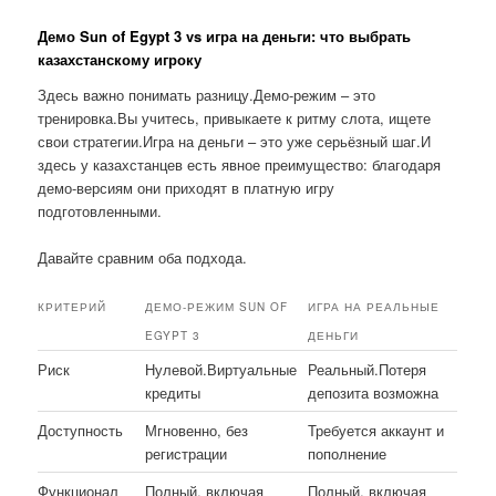
Демо Sun of Egypt 3 vs игра на деньги: что выбрать
казахстанскому игроку
Здесь важно понимать разницу.Демо-режим – это
тренировка.Вы учитесь, привыкаете к ритму слота, ищете
свои стратегии.Игра на деньги – это уже серьёзный шаг.И
здесь у казахстанцев есть явное преимущество: благодаря
демо-версиям они приходят в платную игру
подготовленными.
Давайте сравним оба подхода.
КРИТЕРИЙ
ДЕМО-РЕЖИМ SUN OF
ИГРА НА РЕАЛЬНЫЕ
EGYPT 3
ДЕНЬГИ
Риск
Нулевой.Виртуальные
Реальный.Потеря
кредиты
депозита возможна
Доступность
Мгновенно, без
Требуется аккаунт и
регистрации
пополнение
Функционал
Полный, включая
Полный, включая