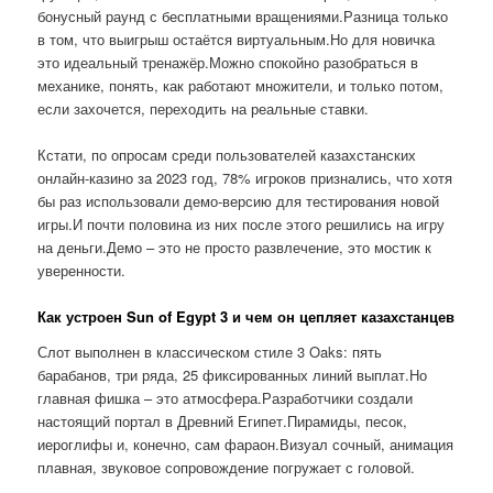
бонусный раунд с бесплатными вращениями.Разница только
в том, что выигрыш остаётся виртуальным.Но для новичка
это идеальный тренажёр.Можно спокойно разобраться в
механике, понять, как работают множители, и только потом,
если захочется, переходить на реальные ставки.
Кстати, по опросам среди пользователей казахстанских
онлайн-казино за 2023 год, 78% игроков признались, что хотя
бы раз использовали демо-версию для тестирования новой
игры.И почти половина из них после этого решились на игру
на деньги.Демо – это не просто развлечение, это мостик к
уверенности.
Как устроен Sun of Egypt 3 и чем он цепляет казахстанцев
Слот выполнен в классическом стиле 3 Oaks: пять
барабанов, три ряда, 25 фиксированных линий выплат.Но
главная фишка – это атмосфера.Разработчики создали
настоящий портал в Древний Египет.Пирамиды, песок,
иероглифы и, конечно, сам фараон.Визуал сочный, анимация
плавная, звуковое сопровождение погружает с головой.