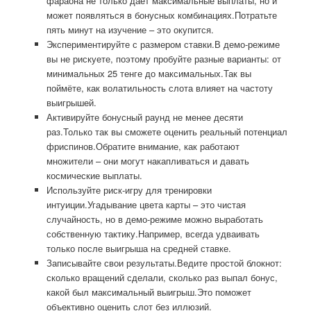
фараона не только даёт максимальные выплаты, но и
может появляться в бонусных комбинациях.Потратьте
пять минут на изучение – это окупится.
Экспериментируйте с размером ставки.В демо-режиме
вы не рискуете, поэтому пробуйте разные варианты: от
минимальных 25 тенге до максимальных.Так вы
поймёте, как волатильность слота влияет на частоту
выигрышей.
Активируйте бонусный раунд не менее десяти
раз.Только так вы сможете оценить реальный потенциал
фриспинов.Обратите внимание, как работают
множители – они могут накапливаться и давать
космические выплаты.
Используйте риск-игру для тренировки
интуиции.Угадывание цвета карты – это чистая
случайность, но в демо-режиме можно выработать
собственную тактику.Например, всегда удваивать
только после выигрыша на средней ставке.
Записывайте свои результаты.Ведите простой блокнот:
сколько вращений сделали, сколько раз выпал бонус,
какой был максимальный выигрыш.Это поможет
объективно оценить слот без иллюзий.