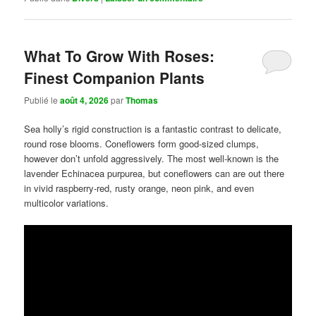
What To Grow With Roses:
Finest Companion Plants
Publié le
août 4, 2026
par
Thomas
Sea holly’s rigid construction is a fantastic contrast to delicate,
round rose blooms. Coneflowers form good-sized clumps,
however don’t unfold aggressively. The most well-known is the
lavender Echinacea purpurea, but coneflowers can are out there
in vivid raspberry-red, rusty orange, neon pink, and even
multicolor variations.