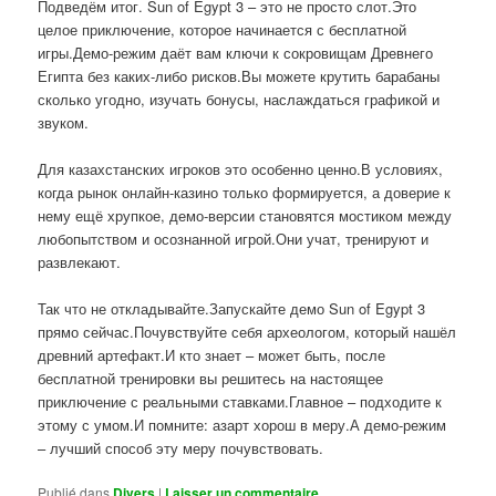
Подведём итог. Sun of Egypt 3 – это не просто слот.Это
целое приключение, которое начинается с бесплатной
игры.Демо-режим даёт вам ключи к сокровищам Древнего
Египта без каких-либо рисков.Вы можете крутить барабаны
сколько угодно, изучать бонусы, наслаждаться графикой и
звуком.
Для казахстанских игроков это особенно ценно.В условиях,
когда рынок онлайн-казино только формируется, а доверие к
нему ещё хрупкое, демо-версии становятся мостиком между
любопытством и осознанной игрой.Они учат, тренируют и
развлекают.
Так что не откладывайте.Запускайте демо Sun of Egypt 3
прямо сейчас.Почувствуйте себя археологом, который нашёл
древний артефакт.И кто знает – может быть, после
бесплатной тренировки вы решитесь на настоящее
приключение с реальными ставками.Главное – подходите к
этому с умом.И помните: азарт хорош в меру.А демо-режим
– лучший способ эту меру почувствовать.
Publié dans
Divers
|
Laisser un commentaire