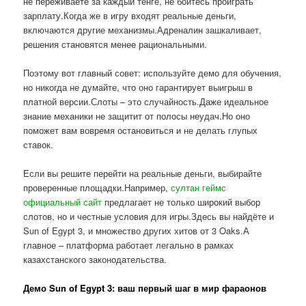
не переживаете за каждый тенге, не боитесь проиграть
зарплату.Когда же в игру входят реальные деньги,
включаются другие механизмы.Адреналин зашкаливает,
решения становятся менее рациональными.
Поэтому вот главный совет: используйте демо для обучения,
но никогда не думайте, что оно гарантирует выигрыш в
платной версии.Слоты – это случайность.Даже идеальное
знание механики не защитит от полосы неудач.Но оно
поможет вам вовремя остановиться и не делать глупых
ставок.
Если вы решите перейти на реальные деньги, выбирайте
проверенные площадки.Например,
султан геймс
официальный сайт
предлагает не только широкий выбор
слотов, но и честные условия для игры.Здесь вы найдёте и
Sun of Egypt 3, и множество других хитов от 3 Oaks.А
главное – платформа работает легально в рамках
казахстанского законодательства.
Демо Sun of Egypt 3: ваш первый шаг в мир фараонов