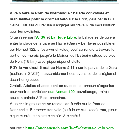
A vélo vers le Pont de Normandie : balade conviviale et
manifestive
pour le droit au vélo
sur le Pont, géré par la CCI
Seine Estuaire qui refuse d’engager les travaux de sécurisation
pour les cyclistes.
Organisée par l’
AF3V
et
La Roue Libre
, la balade se déroulera
entre la place de la gare au Havre (Caen – Le Havre possible en
car Nomad 122, à réserver si vélos) pour se rendre à travers le
port et les marais jusqu’à la Maison de l’Estuaire située au pied
du Pont (15 km) avec pique-nique et visite.
RDV le vendredi 8 mai au Havre à 11h
sur le parvis de la Gare
(routière + SNCF) : rassemblement des cyclistes de la région et
départ en groupe.
Gratuit. Adultes et ados sont en autonomie, chacun s’organise
pour venir et participer (
car Nomad 122
, covoiturage, train) :
seule la balade A/R est encadrée.
A noter : le groupe ne se rendra pas à vélo sur le Pont de
Normandie. Emmener son vélo (ou à louer sur place), eau, pique-
nique et crème solaire bien sûr. A bientôt !
source :
https://openagenda.com/fr/af3v/events/a-velo-vers-