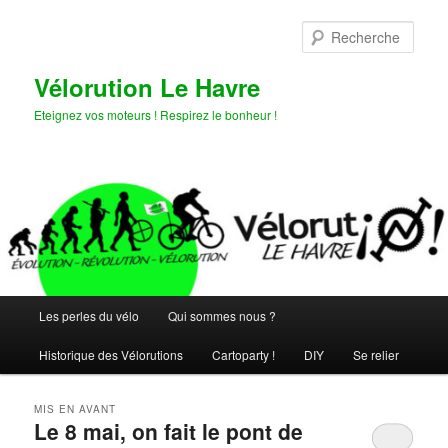
Aller
Aller
au
au
Rech
contenu
contenu
principal
secondaire
Vélorution Le Havre
Eteignez vos moteurs ! Respirez le bonheur !
Menu
Les perles du vélo
Qui sommes nous ?
principal
Historique des Vélorutions
Cartoparty !
DIY
Se relier
MIS EN AVANT
Le 8 mai, on fait le pont de