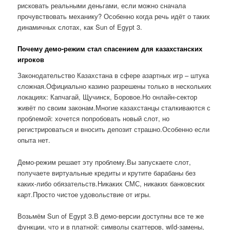
рисковать реальными деньгами, если можно сначала
прочувствовать механику? Особенно когда речь идёт о таких
динамичных слотах, как Sun of Egypt 3.
Почему демо-режим стал спасением для казахстанских
игроков
Законодательство Казахстана в сфере азартных игр – штука
сложная.Официально казино разрешены только в нескольких
локациях: Капчагай, Щучинск, Боровое.Но онлайн-сектор
живёт по своим законам.Многие казахстанцы сталкиваются с
проблемой: хочется попробовать новый слот, но
регистрироваться и вносить депозит страшно.Особенно если
опыта нет.
Демо-режим решает эту проблему.Вы запускаете слот,
получаете виртуальные кредиты и крутите барабаны без
каких-либо обязательств.Никаких СМС, никаких банковских
карт.Просто чистое удовольствие от игры.
Возьмём Sun of Egypt 3.В демо-версии доступны все те же
функции, что и в платной: символы скаттеров, wild-замены,