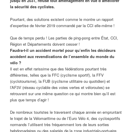
jusqu’en 2031, refuse tout aménagement en vue d’améliorer
la sécurité des cyclistes.
Pourtant, des solutions existent comme le montre un rapport
d’expertise de février 2019 commandé par la CCI elle-même !
Que de temps perdu ! Les parties de ping-pong entre État, CCI,
Région et Départements doivent cesser !
Faudra-t-il un accident mortel pour qu’enfin les décideurs
accèdent aux revendications de l’ensemble du monde du
vélo ?
Il est en effet rarissime que des fédérations pourtant très
différentes, telles que la FFC (cyclisme sportif), la FFV
(cyclotourisme), la FUB (cyclisme utilitaire ou quotidien) et
l’AF3V (réseau cyclable des voies vertes et véloroutes) se
retrouvent sur une même question ce qui montre bien qu’il est
plus que temps d’agir !
De nombreux touristes le traversent chaque année en empruntant
le trajet de la Vélomaritime ou de l’Euro Vélo 4, des cyclosportifs
normands l’utilisent très fréquemment lors de leurs sorties
hebdomadaires ou des salariés de la zone industrialo-portuaire