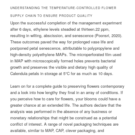
UNDERSTANDING THE TEMPERATURE-CONTROLLED FLOWER
SUPPLY CHAIN TO ENSURE PRODUCT QUALITY
Upon the successful completion of the management experiment
after 6 days, ethylene levels steadied at thirteen.22 ppm,
resulting in wilting, abscission, and senescence (Poonsri, 2020).
These outcomes paved the way for prolonged vase life and
postponed petal senescence, attributable to polypropylene and
high-density polyethylene MAPs. The microperforated film used
in MAP with microscopically formed holes prevents bacterial
growth and preserves the visible and dietary high quality of
Calendula petals in storage at 5°C for as much as 10 days.
Learn on for a complete guide to preserving flowers contemporary
and a look into how lengthy they final in an array of conditions. If
you perceive how to care for flowers, your blooms could have a
greater chance at an extended life. The authors declare that the
analysis was performed in the absence of any business or
monetary relationships that might be construed as a potential
conflict of interest. A range of novel packaging techniques are
available, similar to MAP, CAP, clever packaging, and