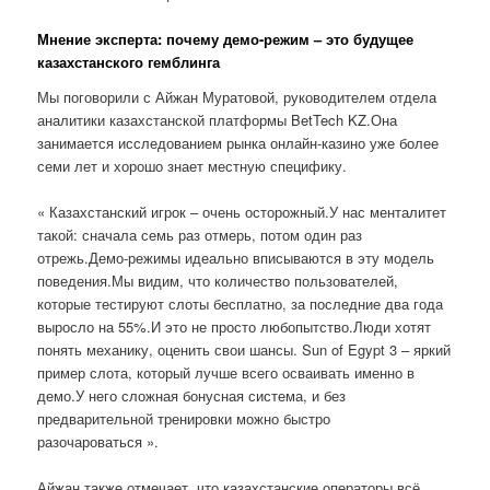
Мнение эксперта: почему демо-режим – это будущее
казахстанского гемблинга
Мы поговорили с Айжан Муратовой, руководителем отдела
аналитики казахстанской платформы BetTech KZ.Она
занимается исследованием рынка онлайн-казино уже более
семи лет и хорошо знает местную специфику.
« Казахстанский игрок – очень осторожный.У нас менталитет
такой: сначала семь раз отмерь, потом один раз
отрежь.Демо-режимы идеально вписываются в эту модель
поведения.Мы видим, что количество пользователей,
которые тестируют слоты бесплатно, за последние два года
выросло на 55%.И это не просто любопытство.Люди хотят
понять механику, оценить свои шансы. Sun of Egypt 3 – яркий
пример слота, который лучше всего осваивать именно в
демо.У него сложная бонусная система, и без
предварительной тренировки можно быстро
разочароваться ».
Айжан также отмечает, что казахстанские операторы всё