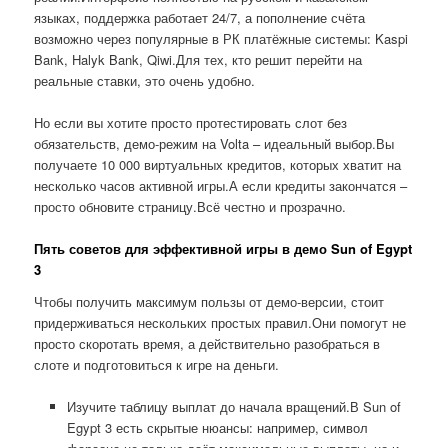
языках, поддержка работает 24/7, а пополнение счёта
возможно через популярные в РК платёжные системы: Kaspi
Bank, Halyk Bank, Qiwi.Для тех, кто решит перейти на
реальные ставки, это очень удобно.
Но если вы хотите просто протестировать слот без
обязательств, демо-режим на Volta – идеальный выбор.Вы
получаете 10 000 виртуальных кредитов, которых хватит на
несколько часов активной игры.А если кредиты закончатся –
просто обновите страницу.Всё честно и прозрачно.
Пять советов для эффективной игры в демо Sun of Egypt
3
Чтобы получить максимум пользы от демо-версии, стоит
придерживаться нескольких простых правил.Они помогут не
просто скоротать время, а действительно разобраться в
слоте и подготовиться к игре на деньги.
Изучите таблицу выплат до начала вращений.В Sun of
Egypt 3 есть скрытые нюансы: например, символ