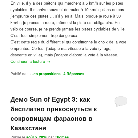
En ville, il y a des piétons qui marchent à 5 km/h sur les pistes
cyclables. Il m’arrive souvent de rouler à 10 km/h ; dans ce cas
j’emprunte ces pistes … s’il y en a. Mais lorsque je roule à 30
km/h ; je prends la route, même si la piste est obligatoire. En
vélo de course, je ne prends jamais les pistes cyclables de ville.
C’est tout simplement trop dangereux.
C’est cette règle du différentiel qui conditionne le choix de la voie
empruntée. Certes, j’adapte ma vitesse à la voie (virage,
descente en ville), mais j’adapte d’abord la voie à la vitesse.
Continuer la lecture
→
Publié dans
Les propositions
|
4
Réponses
Демо Sun of Egypt 3: как
бесплатно прикоснуться к
сокровищам фараонов в
Казахстане
Publié le
août 5, 2026
par
Thomas