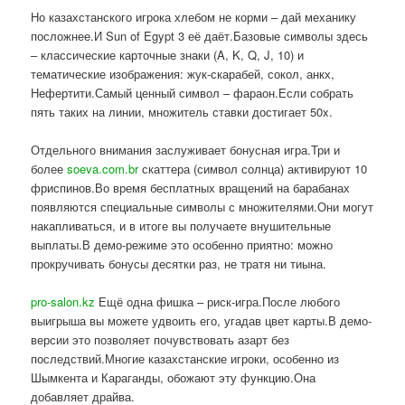
Но казахстанского игрока хлебом не корми – дай механику
посложнее.И Sun of Egypt 3 её даёт.Базовые символы здесь
– классические карточные знаки (A, K, Q, J, 10) и
тематические изображения: жук-скарабей, сокол, анкх,
Нефертити.Самый ценный символ – фараон.Если собрать
пять таких на линии, множитель ставки достигает 50x.
Отдельного внимания заслуживает бонусная игра.Три и
более
soeva.com.br
скаттера (символ солнца) активируют 10
фриспинов.Во время бесплатных вращений на барабанах
появляются специальные символы с множителями.Они могут
накапливаться, и в итоге вы получаете внушительные
выплаты.В демо-режиме это особенно приятно: можно
прокручивать бонусы десятки раз, не тратя ни тиына.
pro-salon.kz
Ещё одна фишка – риск-игра.После любого
выигрыша вы можете удвоить его, угадав цвет карты.В демо-
версии это позволяет почувствовать азарт без
последствий.Многие казахстанские игроки, особенно из
Шымкента и Караганды, обожают эту функцию.Она
добавляет драйва.