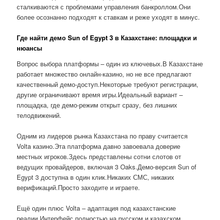
сталкиваются с проблемами управления банкроллом.Они
более осознанно подходят к ставкам и реже уходят в минус.
Где найти демо Sun of Egypt 3 в Казахстане: площадки и
нюансы
Вопрос выбора платформы – один из ключевых.В Казахстане
работает множество онлайн-казино, но не все предлагают
качественный демо-доступ.Некоторые требуют регистрации,
другие ограничивают время игры.Идеальный вариант –
площадка, где демо-режим открыт сразу, без лишних
телодвижений.
Одним из лидеров рынка Казахстана по праву считается
Volta казино.Эта платформа давно завоевала доверие
местных игроков.Здесь представлены сотни слотов от
ведущих провайдеров, включая 3 Oaks.Демо-версия Sun of
Egypt 3 доступна в один клик.Никаких СМС, никаких
верификаций.Просто заходите и играете.
Ещё один плюс Volta – адаптация под казахстанские
реалии.Интерфейс полностью на русском и казахском