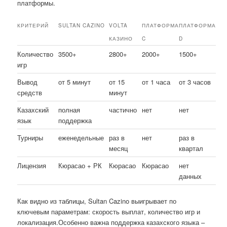
платформы.
КРИТЕРИЙ
SULTAN CAZINO
VOLTA
ПЛАТФОРМА
ПЛАТФОРМА
КАЗИНО
C
D
Количество
3500+
2800+
2000+
1500+
игр
Вывод
от 5 минут
от 15
от 1 часа
от 3 часов
средств
минут
Казахский
полная
частично
нет
нет
язык
поддержка
Турниры
еженедельные
раз в
нет
раз в
месяц
квартал
Лицензия
Кюрасао + РК
Кюрасао
Кюрасао
нет
данных
Как видно из таблицы, Sultan Cazino выигрывает по
ключевым параметрам: скорость выплат, количество игр и
локализация.Особенно важна поддержка казахского языка –