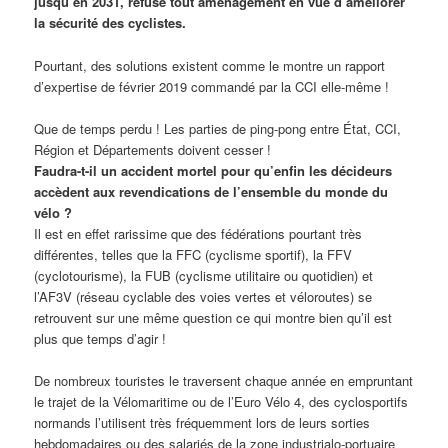
jusqu’en 2031, refuse tout aménagement en vue d’améliorer
la sécurité des cyclistes.
Pourtant, des solutions existent comme le montre un rapport
d’expertise de février 2019 commandé par la CCI elle-même !
Que de temps perdu ! Les parties de ping-pong entre État, CCI,
Région et Départements doivent cesser !
Faudra-t-il un accident mortel pour qu’enfin les décideurs
accèdent aux revendications de l’ensemble du monde du
vélo ?
Il est en effet rarissime que des fédérations pourtant très
différentes, telles que la FFC (cyclisme sportif), la FFV
(cyclotourisme), la FUB (cyclisme utilitaire ou quotidien) et
l’AF3V (réseau cyclable des voies vertes et véloroutes) se
retrouvent sur une même question ce qui montre bien qu’il est
plus que temps d’agir !
De nombreux touristes le traversent chaque année en empruntant
le trajet de la Vélomaritime ou de l’Euro Vélo 4, des cyclosportifs
normands l’utilisent très fréquemment lors de leurs sorties
hebdomadaires ou des salariés de la zone industrialo-portuaire