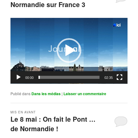
Normandie sur France 3
Publié le
mai 11, 2026
par
Steph
Lecteur
vidéo
00:00
02:35
Publié dans
Dans les médias
|
Laisser un commentaire
MIS EN AVANT
Le 8 mai : On fait le Pont …
de Normandie !