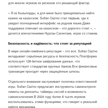
для многих игроков из регионов это решающий фактор.
« Я из Кызылорды, и для меня было принципиально найти
казино на казахском. Sultan Cazino стал первым, где я
увидел полноценный интерфейс на родном языке.Даже
поддержка отвечает на казахском – это дорогого стоит », –
делится впечатлениями Нурлан Сагинтаев, игрок со стажем.
Безопасность и надёжность: что стоит за репутацией
В мире онлайн-гемблинга репутация – это всё. Sultan Cazino
вкладывает серьёзные ресурсы в безопасность.Платформа
использует 128-битное шифрование данных, что
соответствует стандартам крупных банков.Все финансовые
транзакции проходят через защищённые шлюзы.
Отдельного внимания заслуживает политика ответственной
игры. Sultan Cazino предлагает инструменты самоконтроля:
лимиты на депозиты, таймеры сессий и возможность
самоисключения.В 2024 году более 8 тысяч игроков
воспользовались этими функциями, что говорит о реальной
работе механизма.