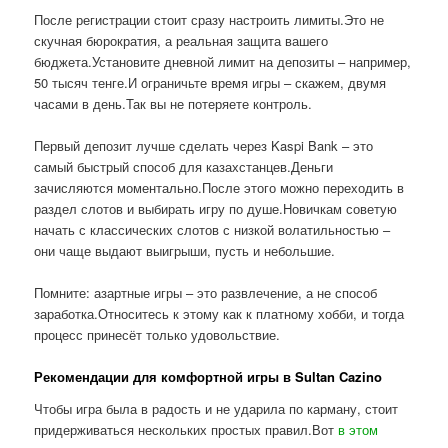
После регистрации стоит сразу настроить лимиты.Это не
скучная бюрократия, а реальная защита вашего
бюджета.Установите дневной лимит на депозиты – например,
50 тысяч тенге.И ограничьте время игры – скажем, двумя
часами в день.Так вы не потеряете контроль.
Первый депозит лучше сделать через Kaspi Bank – это
самый быстрый способ для казахстанцев.Деньги
зачисляются моментально.После этого можно переходить в
раздел слотов и выбирать игру по душе.Новичкам советую
начать с классических слотов с низкой волатильностью –
они чаще выдают выигрыши, пусть и небольшие.
Помните: азартные игры – это развлечение, а не способ
заработка.Относитесь к этому как к платному хобби, и тогда
процесс принесёт только удовольствие.
Рекомендации для комфортной игры в Sultan Cazino
Чтобы игра была в радость и не ударила по карману, стоит
придерживаться нескольких простых правил.Вот
в этом