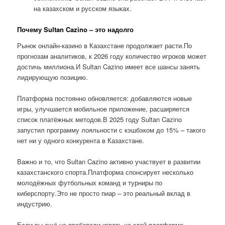
на казахском и русском языках.
Почему Sultan Cazino – это надолго
Рынок онлайн-казино в Казахстане продолжает расти.По
прогнозам аналитиков, к 2026 году количество игроков может
достичь миллиона.И Sultan Cazino имеет все шансы занять
лидирующую позицию.
Платформа постоянно обновляется: добавляются новые
игры, улучшается мобильное приложение, расширяется
список платёжных методов.В 2025 году Sultan Cazino
запустил программу лояльности с кэшбэком до 15% – такого
нет ни у одного конкурента в Казахстане.
Важно и то, что Sultan Cazino активно участвует в развитии
казахстанского спорта.Платформа спонсирует несколько
молодёжных футбольных команд и турниры по
киберспорту.Это не просто пиар – это реальный вклад в
индустрию.
Если вы ещё не пробовали играть на этой платформе,