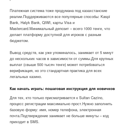
Платежная система тоже продумана под казахстанские
реалии.Поддерживаются все популярные способы: Kaspi
Bank, Halyk Bank, QIWI, карты Visa и
Mastercard.Минимальный депозит – всего 1000 тенге, что
делает платформу доступной для игроков с разным
бюджетом.
Вывод средств, как уже упоминалось, занимает от 5 минут
до нескольких часов в зависимости от суммы.Для крупных
выплат (свыше 500 тысяч тенге) может потребоваться
верификация, но это стандартная практика для всех
легальных казино.
Как начать играть: пошаговая инструкция для новичков
Для тех, кто только присматривается к Sultan Cazino,
процесс регистрации максимально прост.Нужно заполнить
базовую форму: имя, номер телефона, электронная
почта.Подтверждение занимает не больше минуты – код
приходит в SMS.