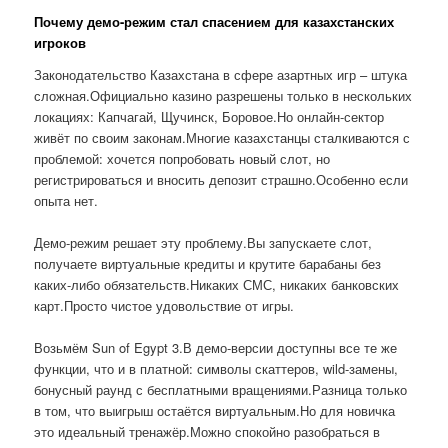
Почему демо-режим стал спасением для казахстанских
игроков
Законодательство Казахстана в сфере азартных игр – штука
сложная.Официально казино разрешены только в нескольких
локациях: Капчагай, Щучинск, Боровое.Но онлайн-сектор
живёт по своим законам.Многие казахстанцы сталкиваются с
проблемой: хочется попробовать новый слот, но
регистрироваться и вносить депозит страшно.Особенно если
опыта нет.
Демо-режим решает эту проблему.Вы запускаете слот,
получаете виртуальные кредиты и крутите барабаны без
каких-либо обязательств.Никаких СМС, никаких банковских
карт.Просто чистое удовольствие от игры.
Возьмём Sun of Egypt 3.В демо-версии доступны все те же
функции, что и в платной: символы скаттеров, wild-замены,
бонусный раунд с бесплатными вращениями.Разница только
в том, что выигрыш остаётся виртуальным.Но для новичка
это идеальный тренажёр.Можно спокойно разобраться в