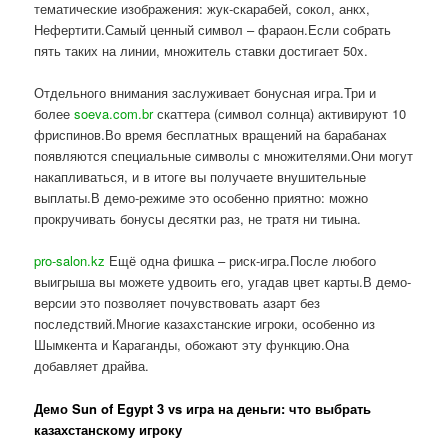
тематические изображения: жук-скарабей, сокол, анкх,
Нефертити.Самый ценный символ – фараон.Если собрать
пять таких на линии, множитель ставки достигает 50x.
Отдельного внимания заслуживает бонусная игра.Три и
более
soeva.com.br
скаттера (символ солнца) активируют 10
фриспинов.Во время бесплатных вращений на барабанах
появляются специальные символы с множителями.Они могут
накапливаться, и в итоге вы получаете внушительные
выплаты.В демо-режиме это особенно приятно: можно
прокручивать бонусы десятки раз, не тратя ни тиына.
pro-salon.kz
Ещё одна фишка – риск-игра.После любого
выигрыша вы можете удвоить его, угадав цвет карты.В демо-
версии это позволяет почувствовать азарт без
последствий.Многие казахстанские игроки, особенно из
Шымкента и Караганды, обожают эту функцию.Она
добавляет драйва.
Демо Sun of Egypt 3 vs игра на деньги: что выбрать
казахстанскому игроку