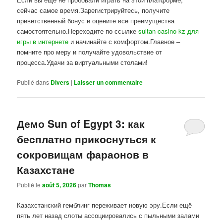
сейчас самое время.Зарегистрируйтесь, получите
приветственный бонус и оцените все преимущества
самостоятельно.Переходите по ссылке
sultan casino kz для
игры в интернете
и начинайте с комфортом.Главное –
помните про меру и получайте удовольствие от
процесса.Удачи за виртуальными столами!
Publié dans
Divers
|
Laisser un commentaire
Демо Sun of Egypt 3: как
бесплатно прикоснуться к
сокровищам фараонов в
Казахстане
Publié le
août 5, 2026
par
Thomas
Казахстанский гемблинг переживает новую эру.Если ещё
пять лет назад слоты ассоциировались с пыльными залами