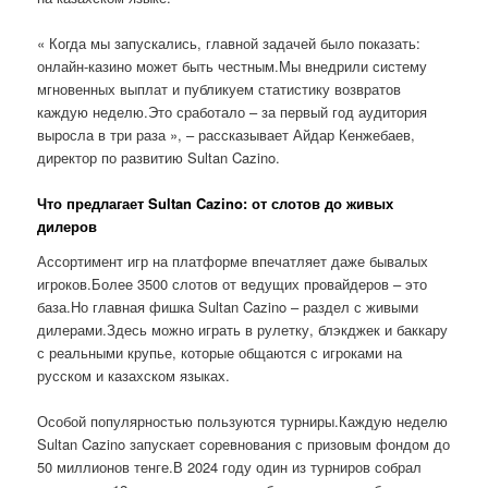
« Когда мы запускались, главной задачей было показать:
онлайн-казино может быть честным.Мы внедрили систему
мгновенных выплат и публикуем статистику возвратов
каждую неделю.Это сработало – за первый год аудитория
выросла в три раза », – рассказывает Айдар Кенжебаев,
директор по развитию Sultan Cazino.
Что предлагает Sultan Cazino: от слотов до живых
дилеров
Ассортимент игр на платформе впечатляет даже бывалых
игроков.Более 3500 слотов от ведущих провайдеров – это
база.Но главная фишка Sultan Cazino – раздел с живыми
дилерами.Здесь можно играть в рулетку, блэкджек и баккару
с реальными крупье, которые общаются с игроками на
русском и казахском языках.
Особой популярностью пользуются турниры.Каждую неделю
Sultan Cazino запускает соревнования с призовым фондом до
50 миллионов тенге.В 2024 году один из турниров собрал