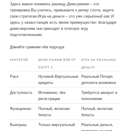
Здесь важно понимать разницу.Демо-режим – это
тренировка.Вы учитесь, привыкаете к ритму слота, ищете
свои стратегии.Игра на деньги – это уже серьёзный шаг.И
здесь у казахстанцев есть явное преимущество: благодаря
демо-версиям они приходят в платную игру
подготовленными.
Давайте сравним оба подхода.
КРИТЕРИЙ
ДЕМО-РЕЖИМ SUN OF
ИГРА НА РЕАЛЬНЫЕ
EGYPT 3
ДЕНЬГИ
Риск
Нулевой.Виртуальные
Реальный.Потеря
кредиты
депозита возможна
Доступность
Мгновенно, без
Требуется аккаунт и
регистрации
пополнение
Функционал
Полный, включая
Полный, включая
бонусы
бонусы
Выигрыш
Только виртуальный
Реальные деньги,
возможен кэшаут