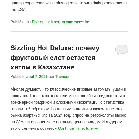
gaming experience while playing roulette with daily promotions in
the USA.
Publié dans
Divers
|
Laisser un commentaire
Sizzling Hot Deluxe: почему
фруктовый слот остаётся
хитом в Казахстане
Publié le
août 7, 2026
par
Thomas
Многие думают, что классические игровые автоматы ушли в
прошлое.Что их место заняли многолинейные видеослоты с
трёхмерной графикой и сложными сюжетами.Но статистика
говорит об обратном.По данным аналитики казахстанского
рынка азартных игр за 2024 год, спрос на ретро-слоты вырос
на 23% по сравнению с предыдущим периодом.И лидером
этого сегмента остаётся
Continuer la lecture
→