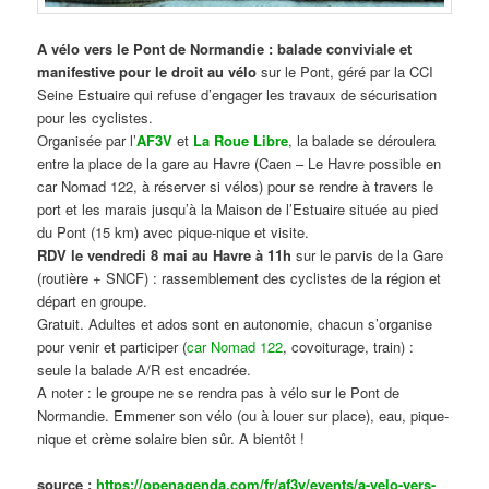
A vélo vers le Pont de Normandie : balade conviviale et
manifestive
pour le droit au vélo
sur le Pont, géré par la CCI
Seine Estuaire qui refuse d’engager les travaux de sécurisation
pour les cyclistes.
Organisée par l’
AF3V
et
La Roue Libre
, la balade se déroulera
entre la place de la gare au Havre (Caen – Le Havre possible en
car Nomad 122, à réserver si vélos) pour se rendre à travers le
port et les marais jusqu’à la Maison de l’Estuaire située au pied
du Pont (15 km) avec pique-nique et visite.
RDV le vendredi 8 mai au Havre à 11h
sur le parvis de la Gare
(routière + SNCF) : rassemblement des cyclistes de la région et
départ en groupe.
Gratuit. Adultes et ados sont en autonomie, chacun s’organise
pour venir et participer (
car Nomad 122
, covoiturage, train) :
seule la balade A/R est encadrée.
A noter : le groupe ne se rendra pas à vélo sur le Pont de
Normandie. Emmener son vélo (ou à louer sur place), eau, pique-
nique et crème solaire bien sûr. A bientôt !
source :
https://openagenda.com/fr/af3v/events/a-velo-vers-