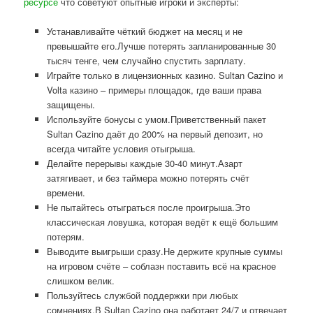
ресурсе
что советуют опытные игроки и эксперты:
Устанавливайте чёткий бюджет на месяц и не
превышайте его.Лучше потерять запланированные 30
тысяч тенге, чем случайно спустить зарплату.
Играйте только в лицензионных казино. Sultan Cazino и
Volta казино – примеры площадок, где ваши права
защищены.
Используйте бонусы с умом.Приветственный пакет
Sultan Cazino даёт до 200% на первый депозит, но
всегда читайте условия отыгрыша.
Делайте перерывы каждые 30-40 минут.Азарт
затягивает, и без таймера можно потерять счёт
времени.
Не пытайтесь отыграться после проигрыша.Это
классическая ловушка, которая ведёт к ещё большим
потерям.
Выводите выигрыши сразу.Не держите крупные суммы
на игровом счёте – соблазн поставить всё на красное
слишком велик.
Пользуйтесь службой поддержки при любых
сомнениях.В Sultan Cazino она работает 24/7 и отвечает