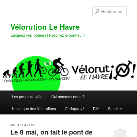
Aller
Aller
au
au
Rech
contenu
contenu
principal
secondaire
Vélorution Le Havre
Eteignez vos moteurs ! Respirez le bonheur !
Menu
Les perles du vélo
Qui sommes nous ?
principal
Historique des Vélorutions
Cartoparty !
DIY
Se relier
MIS EN AVANT
Le 8 mai, on fait le pont de