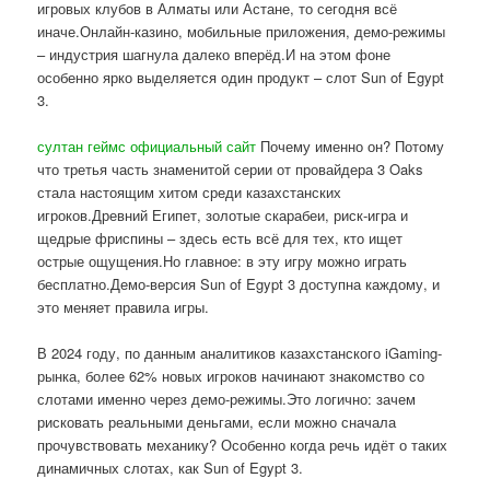
игровых клубов в Алматы или Астане, то сегодня всё
иначе.Онлайн-казино, мобильные приложения, демо-режимы
– индустрия шагнула далеко вперёд.И на этом фоне
особенно ярко выделяется один продукт – слот Sun of Egypt
3.
султан геймс официальный сайт
Почему именно он? Потому
что третья часть знаменитой серии от провайдера 3 Oaks
стала настоящим хитом среди казахстанских
игроков.Древний Египет, золотые скарабеи, риск-игра и
щедрые фриспины – здесь есть всё для тех, кто ищет
острые ощущения.Но главное: в эту игру можно играть
бесплатно.Демо-версия Sun of Egypt 3 доступна каждому, и
это меняет правила игры.
В 2024 году, по данным аналитиков казахстанского iGaming-
рынка, более 62% новых игроков начинают знакомство со
слотами именно через демо-режимы.Это логично: зачем
рисковать реальными деньгами, если можно сначала
прочувствовать механику? Особенно когда речь идёт о таких
динамичных слотах, как Sun of Egypt 3.