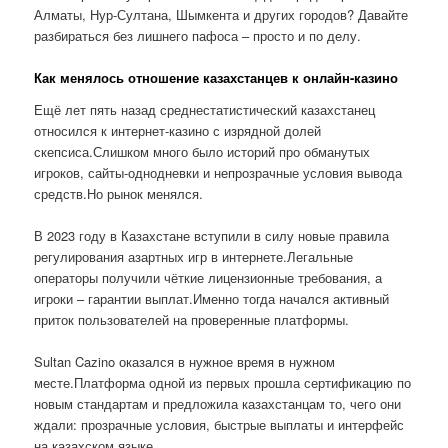
Алматы, Нур-Султана, Шымкента и других городов? Давайте
разбираться без лишнего пафоса – просто и по делу.
Как менялось отношение казахстанцев к онлайн-казино
Ещё лет пять назад среднестатистический казахстанец
относился к интернет-казино с изрядной долей
скепсиса.Слишком много было историй про обманутых
игроков, сайты-однодневки и непрозрачные условия вывода
средств.Но рынок менялся.
В 2023 году в Казахстане вступили в силу новые правила
регулирования азартных игр в интернете.Легальные
операторы получили чёткие лицензионные требования, а
игроки – гарантии выплат.Именно тогда начался активный
приток пользователей на проверенные платформы.
Sultan Cazino оказался в нужное время в нужном
месте.Платформа одной из первых прошла сертификацию по
новым стандартам и предложила казахстанцам то, чего они
ждали: прозрачные условия, быстрые выплаты и интерфейс
на казахском языке.