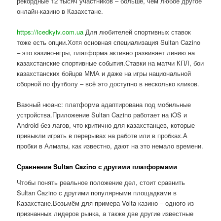
рекордные 12 тысяч участников – больше, чем любое другое
онлайн-казино в Казахстане.
https://icedkyiv.com.ua
Для любителей спортивных ставок
тоже есть опции.Хотя основная специализация Sultan Cazino
– это казино-игры, платформа активно развивает линию на
казахстанские спортивные события.Ставки на матчи КПЛ, бои
казахстанских бойцов ММА и даже на игры национальной
сборной по футболу – всё это доступно в несколько кликов.
Важный нюанс: платформа адаптирована под мобильные
устройства.Приложение Sultan Cazino работает на iOS и
Android без лагов, что критично для казахстанцев, которые
привыкли играть в перерывах на работе или в пробках.А
пробки в Алматы, как известно, дают на это немало времени.
Сравнение Sultan Cazino с другими платформами
Чтобы понять реальное положение дел, стоит сравнить
Sultan Cazino с другими популярными площадками в
Казахстане.Возьмём для примера Volta казино – одного из
признанных лидеров рынка, а также две другие известные