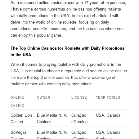
As a seasoned online casino player with 17 years of experience,
I have come across numerous online casinos offering roulette
with daily promotions in the USA. In this expert article, I will
delve into the world of online roulette, focusing on daily
promotions, security measures, and the top casinos where you
can enjoy this popular game.
The Top Online Casinos for Roulette with Daily Promotions
in the USA
When it comes to playing roulette with daily promotions in the
USA, it is crucial to choose a reputable and secure online casino.
Here are the top 3 online casinos that offer a wide range of
roulette games with exciting daily promotions:
ONLINE
OWNER
LICENSE
TERRITORIES
CASINO
Golden Lion
Blue Media N. V.
Curaçao
USA, Canada
Casino
Casinos
eGaming
BoVegas
Blue Media N. V.
Curaçao
USA, Canada,
Casino
Casinos
eGaming
Australia