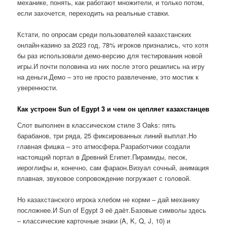
механике, понять, как работают множители, и только потом,
если захочется, переходить на реальные ставки.
Кстати, по опросам среди пользователей казахстанских
онлайн-казино за 2023 год, 78% игроков признались, что хотя
бы раз использовали демо-версию для тестирования новой
игры.И почти половина из них после этого решились на игру
на деньги.Демо – это не просто развлечение, это мостик к
уверенности.
Как устроен Sun of Egypt 3 и чем он цепляет казахстанцев
Слот выполнен в классическом стиле 3 Oaks: пять
барабанов, три ряда, 25 фиксированных линий выплат.Но
главная фишка – это атмосфера.Разработчики создали
настоящий портал в Древний Египет.Пирамиды, песок,
иероглифы и, конечно, сам фараон.Визуал сочный, анимация
плавная, звуковое сопровождение погружает с головой.
Но казахстанского игрока хлебом не корми – дай механику
посложнее.И Sun of Egypt 3 её даёт.Базовые символы здесь
– классические карточные знаки (A, K, Q, J, 10) и