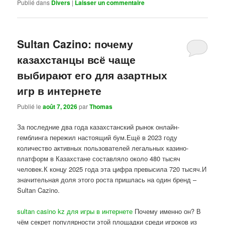
Publié dans
Divers
|
Laisser un commentaire
Sultan Cazino: почему
казахстанцы всё чаще
выбирают его для азартных
игр в интернете
Publié le
août 7, 2026
par
Thomas
За последние два года казахстанский рынок онлайн-
гемблинга пережил настоящий бум.Ещё в 2023 году
количество активных пользователей легальных казино-
платформ в Казахстане составляло около 480 тысяч
человек.К концу 2025 года эта цифра превысила 720 тысяч.И
значительная доля этого роста пришлась на один бренд –
Sultan Cazino.
sultan casino kz для игры в интернете
Почему именно он? В
чём секрет популярности этой площадки среди игроков из