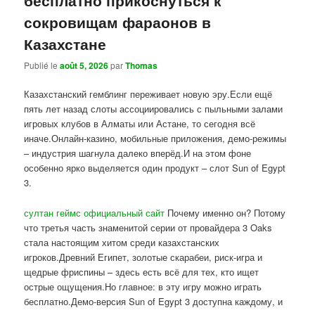
сокровищам фараонов в
Казахстане
Publié le
août 5, 2026
par
Thomas
Казахстанский гемблинг переживает новую эру.Если ещё
пять лет назад слоты ассоциировались с пыльными залами
игровых клубов в Алматы или Астане, то сегодня всё
иначе.Онлайн-казино, мобильные приложения, демо-режимы
– индустрия шагнула далеко вперёд.И на этом фоне
особенно ярко выделяется один продукт – слот Sun of Egypt
3.
султан геймс официальный сайт
Почему именно он? Потому
что третья часть знаменитой серии от провайдера 3 Oaks
стала настоящим хитом среди казахстанских
игроков.Древний Египет, золотые скарабеи, риск-игра и
щедрые фриспины – здесь есть всё для тех, кто ищет
острые ощущения.Но главное: в эту игру можно играть
бесплатно.Демо-версия Sun of Egypt 3 доступна каждому, и