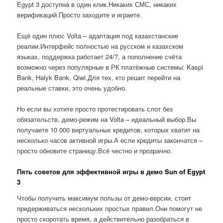
Egypt 3 доступна в один клик.Никаких СМС, никаких
верификаций.Просто заходите и играете.
Ещё один плюс Volta – адаптация под казахстанские
реалии.Интерфейс полностью на русском и казахском
языках, поддержка работает 24/7, а пополнение счёта
возможно через популярные в РК платёжные системы: Kaspi
Bank, Halyk Bank, Qiwi.Для тех, кто решит перейти на
реальные ставки, это очень удобно.
Но если вы хотите просто протестировать слот без
обязательств, демо-режим на Volta – идеальный выбор.Вы
получаете 10 000 виртуальных кредитов, которых хватит на
несколько часов активной игры.А если кредиты закончатся –
просто обновите страницу.Всё честно и прозрачно.
Пять советов для эффективной игры в демо Sun of Egypt
3
Чтобы получить максимум пользы от демо-версии, стоит
придерживаться нескольких простых правил.Они помогут не
просто скоротать время, а действительно разобраться в