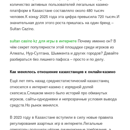
количество активных пользователей легальных казино-
платформ в Казахстане составляло около 480 тысяч
человек.К концу 2025 года эта цифра превысила 720 тысяч.И
значительная доля этого роста пришлась на один бренд –
Sultan Cazino.
sultan casino kz для игры в интернете
Почему именно он? В
чём секрет популярности этой площадки среди игроков из
Алматы, Нур-Султана, Шымкента и других городов? Давайте
разбираться без лишнего пафоса – просто и по делу.
Как менялось отношение казахстанцев к онлайн-казино
Ещё лет пять назад среднестатистический казахстанец
относился к интернет-казино с изрядной долей
скепсиса.Слишком много было историй про обманутых
игроков, сайты-однодневки и непрозрачные условия вывода
средств.Но рынок менялся.
В 2023 году в Казахстане вступили в силу новые правила
регулирования азартных игр в интернете.Легальные
операторы получили чёткие лицензионные требования, а