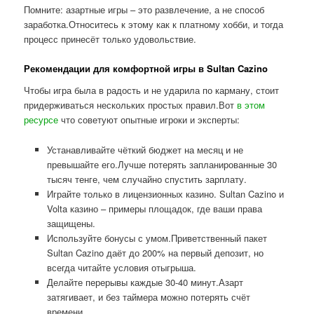
Помните: азартные игры – это развлечение, а не способ
заработка.Относитесь к этому как к платному хобби, и тогда
процесс принесёт только удовольствие.
Рекомендации для комфортной игры в Sultan Cazino
Чтобы игра была в радость и не ударила по карману, стоит
придерживаться нескольких простых правил.Вот
в этом
ресурсе
что советуют опытные игроки и эксперты:
Устанавливайте чёткий бюджет на месяц и не
превышайте его.Лучше потерять запланированные 30
тысяч тенге, чем случайно спустить зарплату.
Играйте только в лицензионных казино. Sultan Cazino и
Volta казино – примеры площадок, где ваши права
защищены.
Используйте бонусы с умом.Приветственный пакет
Sultan Cazino даёт до 200% на первый депозит, но
всегда читайте условия отыгрыша.
Делайте перерывы каждые 30-40 минут.Азарт
затягивает, и без таймера можно потерять счёт
времени.