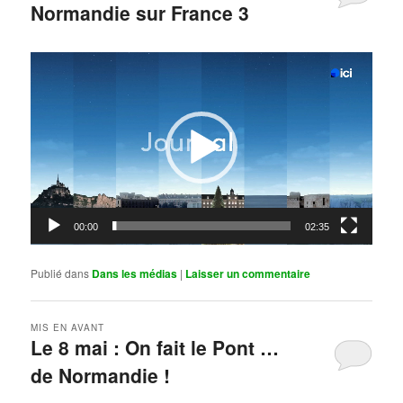
Normandie sur France 3
Publié le
mai 11, 2026
par
Steph
Lecteur
vidéo
00:00
02:35
Publié dans
Dans les médias
|
Laisser un commentaire
MIS EN AVANT
Le 8 mai : On fait le Pont …
de Normandie !