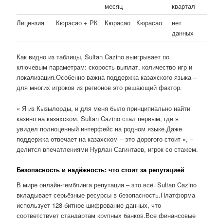
месяц
квартал
Лицензия
Кюрасао + РК
Кюрасао
Кюрасао
нет
данных
Как видно из таблицы, Sultan Cazino выигрывает по
ключевым параметрам: скорость выплат, количество игр и
локализация.Особенно важна поддержка казахского языка –
для многих игроков из регионов это решающий фактор.
« Я из Кызылорды, и для меня было принципиально найти
казино на казахском. Sultan Cazino стал первым, где я
увидел полноценный интерфейс на родном языке.Даже
поддержка отвечает на казахском – это дорогого стоит », –
делится впечатлениями Нурлан Сагинтаев, игрок со стажем.
Безопасность и надёжность: что стоит за репутацией
В мире онлайн-гемблинга репутация – это всё. Sultan Cazino
вкладывает серьёзные ресурсы в безопасность.Платформа
использует 128-битное шифрование данных, что
соответствует стандартам крупных банков.Все финансовые