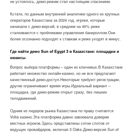
не устоялось, демо-режим стал настоящим спасением.
Кстати, по данным внутренней аналитики одного из крупных
операторов Казахстана за 2024 год, игроки, которые
начинали с демо-версий, в среднем на 40% реже
сталкиваются с проблемами управления банкроллом.Они
более осознанно подходят к ставкам и реже уходят в минус.
Где найти демо Sun of Egypt 3 в Казахстане: площадки и
нюансы
Вопрос выбора платформы – один из ключевых.В Казахстане
работает множество онлайн-казино, но не все предлагают
качественный демо-доступ.Некоторые требуют регистрации,
другие ограничивают время игры.Идеальный вариант –
площадка, где демо-режим открыт сразу, без лишних
телодвижений.
Одним из лидеров рынка Казахстана по праву считается
Volta казино.Эта платформа давно завоевала доверие
местных игроков.Здесь представлены сотни слотов от
ведущих провайдеров, включая 3 Oaks.Демо-версия Sun of