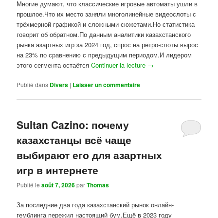
Многие думают, что классические игровые автоматы ушли в
прошлое.Что их место заняли многолинейные видеослоты с
трёхмерной графикой и сложными сюжетами.Но статистика
говорит об обратном.По данным аналитики казахстанского
рынка азартных игр за 2024 год, спрос на ретро-слоты вырос
на 23% по сравнению с предыдущим периодом.И лидером
этого сегмента остаётся
Continuer la lecture
→
Publié dans
Divers
|
Laisser un commentaire
Sultan Cazino: почему
казахстанцы всё чаще
выбирают его для азартных
игр в интернете
Publié le
août 7, 2026
par
Thomas
За последние два года казахстанский рынок онлайн-
гемблинга пережил настоящий бум.Ещё в 2023 году