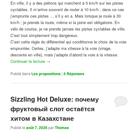
En ville, il y a des piétons qui marchent à 5 km/h sur les pistes
cyclables. Il m’arrive souvent de rouler à 10 km/h ; dans ce cas
j’emprunte ces pistes … s’il y en a. Mais lorsque je roule à 30
km/h ; je prends la route, même si la piste est obligatoire. En
vélo de course, je ne prends jamais les pistes cyclables de ville.
C’est tout simplement trop dangereux.
C’est cette règle du différentiel qui conditionne le choix de la voie
empruntée. Certes, j’adapte ma vitesse à la voie (virage,
descente en ville), mais j’adapte d’abord la voie à la vitesse.
Continuer la lecture
→
Publié dans
Les propositions
|
4
Réponses
Sizzling Hot Deluxe: почему
фруктовый слот остаётся
хитом в Казахстане
Publié le
août 7, 2026
par
Thomas