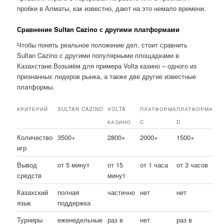
пробки в Алматы, как известно, дают на это немало времени.
Сравнение Sultan Cazino с другими платформами
Чтобы понять реальное положение дел, стоит сравнить
Sultan Cazino с другими популярными площадками в
Казахстане.Возьмём для примера Volta казино – одного из
признанных лидеров рынка, а также две другие известные
платформы.
КРИТЕРИЙ
SULTAN CAZINO
VOLTA
ПЛАТФОРМА
ПЛАТФОРМА
КАЗИНО
C
D
Количество
3500+
2800+
2000+
1500+
игр
Вывод
от 5 минут
от 15
от 1 часа
от 3 часов
средств
минут
Казахский
полная
частично
нет
нет
язык
поддержка
Турниры
еженедельные
раз в
нет
раз в