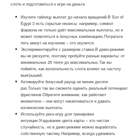
слоте и подготовиться к игре на деньги.
Изучите таблицу выплат до начала вращений.В Sun of
Egypt 3 есть скрытые нюансы: например, символ
фараона не только даёт максимальные выплаты, но и
может появляться в бонусных комбинациях.Потратьте
пять минут на изучение – это окупится.
Экспериментируйте с размером ставки.В демо-режиме
вы не рискуете, поэтому пробуйте разные варианты: от
минимальных 25 тенге до максимальных.Так вы
поймёте, как волатильность слота влияет на частоту
выигрышей.
Активируйте бонусный раунд не менее десяти
раз.Только так вы сможете оценить реальный потенциал
фриспинов.Обратите внимание, как работают
множители – они могут накапливаться и давать
космические выплаты.
Используйте риск-игру для тренировки
интуиции.Угадывание цвета карты – это чистая
случайность, но в демо-режиме можно выработать
собственную тактику.Например, всегда удваивать