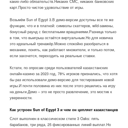
каких-либо обязательств.Никаких СМС, никаких банковских
карт.Просто чистое удовольствие от игры.
Возьмём Sun of Egypt 3.В демо-версии доступны все те же
функции, что и в платной: символы скаттеров, wild-замены,
бонусный раунд с бесплатными вращениями.Разница только
в том, что выигрыш остаётся виртуальным.Но для новичка
это идеальный тренажёр.Можно спокойно разобраться в
механике, понять, как работают множители, и только потом,
если захочется, переходить на реальные ставки.
Кстати, по опросам среди пользователей казахстанских
онлайн-казино за 2023 год, 78% игроков признались, что хотя
бы раз использовали демо-версию для тестирования новой
игры.И почти половина из них после этого решились на игру
на деньги.Демо – это не просто развлечение, это мостик к
уверенности.
Как устроен Sun of Egypt 3 и чем он цепляет казахстанцев
Слот выполнен в классическом стиле 3 Oaks: пять
барабанов, три ряда, 25 фиксированных линий выплат.Но