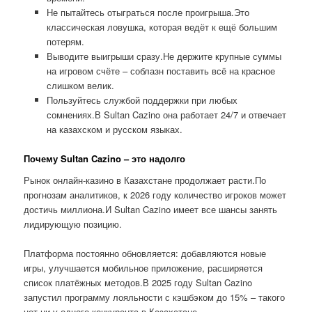
Не пытайтесь отыграться после проигрыша.Это
классическая ловушка, которая ведёт к ещё большим
потерям.
Выводите выигрыши сразу.Не держите крупные суммы
на игровом счёте – соблазн поставить всё на красное
слишком велик.
Пользуйтесь службой поддержки при любых
сомнениях.В Sultan Cazino она работает 24/7 и отвечает
на казахском и русском языках.
Почему Sultan Cazino – это надолго
Рынок онлайн-казино в Казахстане продолжает расти.По
прогнозам аналитиков, к 2026 году количество игроков может
достичь миллиона.И Sultan Cazino имеет все шансы занять
лидирующую позицию.
Платформа постоянно обновляется: добавляются новые
игры, улучшается мобильное приложение, расширяется
список платёжных методов.В 2025 году Sultan Cazino
запустил программу лояльности с кэшбэком до 15% – такого
нет ни у одного конкурента в Казахстане.