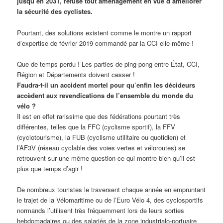
jusqu’en 2031, refuse tout aménagement en vue d’améliorer
la sécurité des cyclistes.
Pourtant, des solutions existent comme le montre un rapport
d’expertise de février 2019 commandé par la CCI elle-même !
Que de temps perdu ! Les parties de ping-pong entre État, CCI,
Région et Départements doivent cesser !
Faudra-t-il un accident mortel pour qu’enfin les décideurs
accèdent aux revendications de l’ensemble du monde du
vélo ?
Il est en effet rarissime que des fédérations pourtant très
différentes, telles que la FFC (cyclisme sportif), la FFV
(cyclotourisme), la FUB (cyclisme utilitaire ou quotidien) et
l’AF3V (réseau cyclable des voies vertes et véloroutes) se
retrouvent sur une même question ce qui montre bien qu’il est
plus que temps d’agir !
De nombreux touristes le traversent chaque année en empruntant
le trajet de la Vélomaritime ou de l’Euro Vélo 4, des cyclosportifs
normands l’utilisent très fréquemment lors de leurs sorties
hebdomadaires ou des salariés de la zone industrialo-portuaire