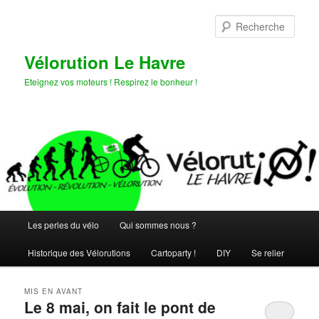
Aller
Aller
au
au
Rech
contenu
contenu
principal
secondaire
Vélorution Le Havre
Eteignez vos moteurs ! Respirez le bonheur !
Menu
Les perles du vélo
Qui sommes nous ?
principal
Historique des Vélorutions
Cartoparty !
DIY
Se relier
MIS EN AVANT
Le 8 mai, on fait le pont de