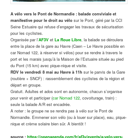
A vélo vers le Pont de Normandie : balade conviviale et
manifestive
pour le droit au vélo
sur le Pont, géré par la CCI
Seine Estuaire qui refuse d’engager les travaux de sécurisation
pour les cyclistes.
Organisée par l’
AF3V
et
La Roue Libre
, la balade se déroulera
entre la place de la gare au Havre (Caen – Le Havre possible en
car Nomad 122, à réserver si vélos) pour se rendre à travers le
port et les marais jusqu’à la Maison de l’Estuaire située au pied
du Pont (15 km) avec pique-nique et visite.
RDV le vendredi 8 mai au Havre à 11h
sur le parvis de la Gare
(routière + SNCF) : rassemblement des cyclistes de la région et
départ en groupe.
Gratuit. Adultes et ados sont en autonomie, chacun s’organise
pour venir et participer (
car Nomad 122
, covoiturage, train) :
seule la balade A/R est encadrée.
A noter : le groupe ne se rendra pas à vélo sur le Pont de
Normandie. Emmener son vélo (ou à louer sur place), eau, pique-
nique et crème solaire bien sûr. A bientôt !
source :
https://openagenda.com/fr/af3v/events/a-velo-vers-