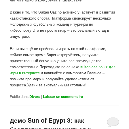
Важно и то, что Sultan Cazino активно участвует в развитии
казахстанского спорта.Платформа спонсирует несколько
молодёжных футбольных команд и турниры по
киберспорту.Это не просто пиар – это реальный вклад в
индустрию.
Если вы ещё не пробовали играть на этой платформе,
сейчас самое время.Зарегистрируйтесь, получите
приветственный бонус и оцените все преимущества
самостоятельно.Переходите по ссылке
sultan casino kz для
игры в интернете
и начинайте с комфортом.Главное –
помните про меру и получайте удовольствие от
процесса.Удачи за виртуальными столами!
Publié dans
Divers
|
Laisser un commentaire
Демо Sun of Egypt 3: как
бесплатно прикоснуться к