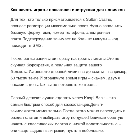
Как начать играть: пошаговая инструкция для новичков
Для тех, кто только присматривается к Sultan Cazino,
процесс регистрации максимально прост.Нужно заполнить
базовую форму: имя, номер телефона, электронная
почта.Подтверждение занимает не больше минуты – код
приходит в SMS.
После регистрации стоит сразу настроить лимиты.Это не
скучная бюрократия, а реальная защита вашего
бюджета.Установите дневной лимит на депозиты – например,
50 тысяч тенге.И ограничьте время игры – скажем, двумя
часами в день.Так вы не потеряете контроль.
Первый депозит лучше сделать через Kaspi Bank – это
самый быстрый способ для казахстанцев.Деньги
зачисляются моментально.После этого можно переходить в
раздел слотов и выбирать игру по душе.Новичкам советую
начать с классических слотов с низкой волатильностью –
они чаще выдают выигрыши, пусть и небольшие.