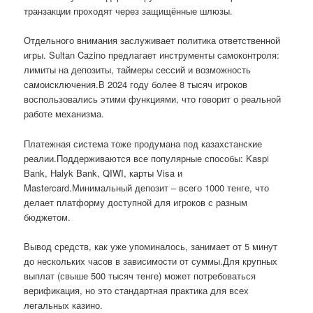
транзакции проходят через защищённые шлюзы.
Отдельного внимания заслуживает политика ответственной
игры. Sultan Cazino предлагает инструменты самоконтроля:
лимиты на депозиты, таймеры сессий и возможность
самоисключения.В 2024 году более 8 тысяч игроков
воспользовались этими функциями, что говорит о реальной
работе механизма.
Платежная система тоже продумана под казахстанские
реалии.Поддерживаются все популярные способы: Kaspi
Bank, Halyk Bank, QIWI, карты Visa и
Mastercard.Минимальный депозит – всего 1000 тенге, что
делает платформу доступной для игроков с разным
бюджетом.
Вывод средств, как уже упоминалось, занимает от 5 минут
до нескольких часов в зависимости от суммы.Для крупных
выплат (свыше 500 тысяч тенге) может потребоваться
верификация, но это стандартная практика для всех
легальных казино.