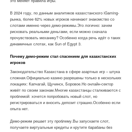
это меняет правила игры.
В 2024 году, по данным аналитиков казахстанского iGaming-
рынка, более 62% новых игроков начинают знакомство со
слотами именно через демо-режимы.Это логично: зачем
рисковать реальными деньгами, если можно сначала
прочувствовать механику? Особенно когда речь идёт о таких
динамичных слотах, как Sun of Egypt 3.
Почему демо-режим стал спасением для казахстанских
игроков
Законодательство Казахстана в сфере азартных игр – штука
сложная.Официально казино разрешены только в нескольких
локациях: Капчагай, Щучинск, Боровое.Но онлайн-сектор
живёт по своим законам.Многие казахстанцы сталкиваются с
проблемой: хочется попробовать новый слот, но
регистрироваться и вносить депозит страшно.Особенно если
опыта нет.
Демо-режим решает эту проблему.Вы запускаете слот,
получаете виртуальные кредиты и крутите барабаны без