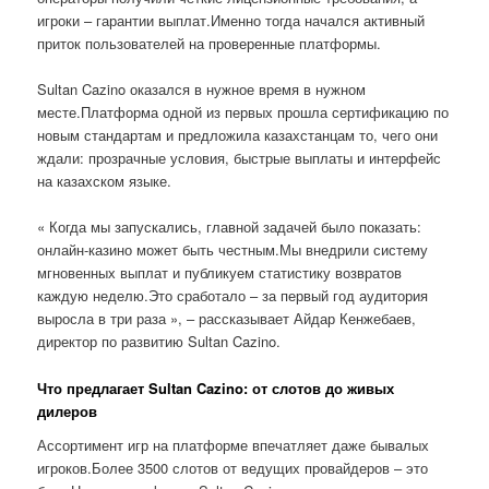
игроки – гарантии выплат.Именно тогда начался активный
приток пользователей на проверенные платформы.
Sultan Cazino оказался в нужное время в нужном
месте.Платформа одной из первых прошла сертификацию по
новым стандартам и предложила казахстанцам то, чего они
ждали: прозрачные условия, быстрые выплаты и интерфейс
на казахском языке.
« Когда мы запускались, главной задачей было показать:
онлайн-казино может быть честным.Мы внедрили систему
мгновенных выплат и публикуем статистику возвратов
каждую неделю.Это сработало – за первый год аудитория
выросла в три раза », – рассказывает Айдар Кенжебаев,
директор по развитию Sultan Cazino.
Что предлагает Sultan Cazino: от слотов до живых
дилеров
Ассортимент игр на платформе впечатляет даже бывалых
игроков.Более 3500 слотов от ведущих провайдеров – это