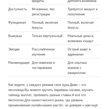
кредиты
депозита возможна
Доступность
Мгновенно, без
Требуется аккаунт и
регистрации
пополнение
Функционал
Полный, включая
Полный, включая
бонусы
бонусы
Выигрыш
Только виртуальный
Реальные деньги,
возможен кэшаут
Эмоции
Расслабленное
Острый азарт и
изучение
адреналин
Рекомендация
Для новичков и
Для опытных
тестирования
игроков с
банкроллом
Как видите, у каждого режима своя аура.Демо – это
песочница.Вы можете крутить барабаны часами, изучать
таблицу выплат, пробовать разные ставки.И всё это
бесплатно.Для казахстанского рынка, где уровень
проникновения онлайн-казино растёт, но доверие к ним ещё