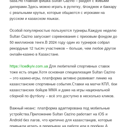
база.Но главная фишка Sultan Cazino – раздел с живыми
дилерами.Здесь можно играть в рулетку, блэкджек и баккару
с реальными крупье, которые общаются с игроками на
русском и казахском языках.
Особой популярностью пользуются турниры.Каждую неделю
Sultan Cazino запускает соревнования с призовым фондом до
50 миллионов тенге.В 2024 году один из турниров собрал
рекордные 12 тысяч участников – больше, чем любое другое
онлайн-казино в Казахстане.
https://icedkyiv.com.ua
Для любителей спортивных ставок
тоже есть опции.Хотя основная специализация Sultan Cazino
– это казино-игры, платформа активно развивает линию на
казахстанские спортивные события.Ставки на матчи КПЛ, бои
казахстанских бойцов ММА и даже на игры национальной
сборной по футболу – всё это доступно в несколько кликов.
Важный нюанс: платформа адаптирована под мобильные
устройства.Приложение Sultan Cazino работает на iOS и
Android без лагов, что критично для казахстанцев, которые
привыкли играть в перерывах на работе или в пробках.А