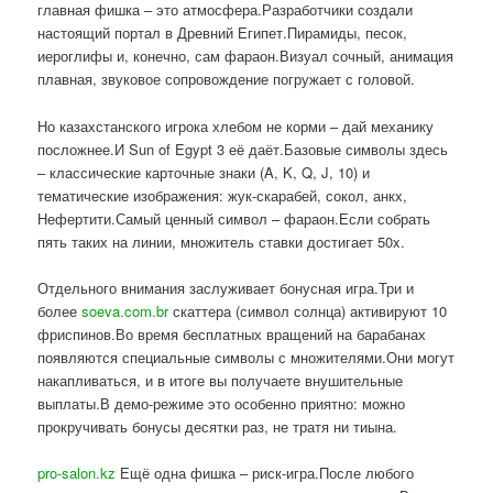
главная фишка – это атмосфера.Разработчики создали
настоящий портал в Древний Египет.Пирамиды, песок,
иероглифы и, конечно, сам фараон.Визуал сочный, анимация
плавная, звуковое сопровождение погружает с головой.
Но казахстанского игрока хлебом не корми – дай механику
посложнее.И Sun of Egypt 3 её даёт.Базовые символы здесь
– классические карточные знаки (A, K, Q, J, 10) и
тематические изображения: жук-скарабей, сокол, анкх,
Нефертити.Самый ценный символ – фараон.Если собрать
пять таких на линии, множитель ставки достигает 50x.
Отдельного внимания заслуживает бонусная игра.Три и
более
soeva.com.br
скаттера (символ солнца) активируют 10
фриспинов.Во время бесплатных вращений на барабанах
появляются специальные символы с множителями.Они могут
накапливаться, и в итоге вы получаете внушительные
выплаты.В демо-режиме это особенно приятно: можно
прокручивать бонусы десятки раз, не тратя ни тиына.
pro-salon.kz
Ещё одна фишка – риск-игра.После любого