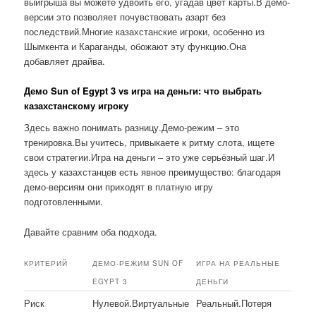
выигрыша вы можете удвоить его, угадав цвет карты.В демо-
версии это позволяет почувствовать азарт без
последствий.Многие казахстанские игроки, особенно из
Шымкента и Караганды, обожают эту функцию.Она
добавляет драйва.
Демо Sun of Egypt 3 vs игра на деньги: что выбрать
казахстанскому игроку
Здесь важно понимать разницу.Демо-режим – это
тренировка.Вы учитесь, привыкаете к ритму слота, ищете
свои стратегии.Игра на деньги – это уже серьёзный шаг.И
здесь у казахстанцев есть явное преимущество: благодаря
демо-версиям они приходят в платную игру
подготовленными.
Давайте сравним оба подхода.
КРИТЕРИЙ
ДЕМО-РЕЖИМ SUN OF
ИГРА НА РЕАЛЬНЫЕ
EGYPT 3
ДЕНЬГИ
Риск
Нулевой.Виртуальные
Реальный.Потеря