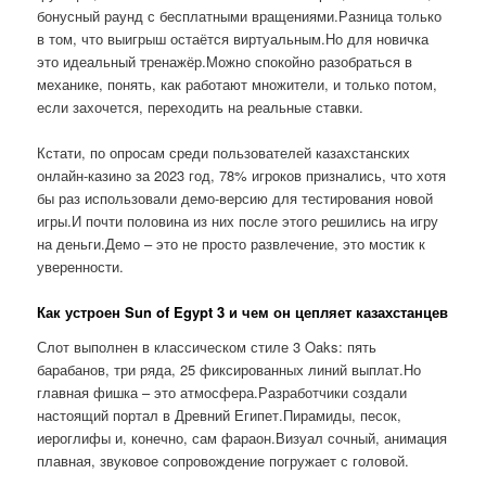
бонусный раунд с бесплатными вращениями.Разница только
в том, что выигрыш остаётся виртуальным.Но для новичка
это идеальный тренажёр.Можно спокойно разобраться в
механике, понять, как работают множители, и только потом,
если захочется, переходить на реальные ставки.
Кстати, по опросам среди пользователей казахстанских
онлайн-казино за 2023 год, 78% игроков признались, что хотя
бы раз использовали демо-версию для тестирования новой
игры.И почти половина из них после этого решились на игру
на деньги.Демо – это не просто развлечение, это мостик к
уверенности.
Как устроен Sun of Egypt 3 и чем он цепляет казахстанцев
Слот выполнен в классическом стиле 3 Oaks: пять
барабанов, три ряда, 25 фиксированных линий выплат.Но
главная фишка – это атмосфера.Разработчики создали
настоящий портал в Древний Египет.Пирамиды, песок,
иероглифы и, конечно, сам фараон.Визуал сочный, анимация
плавная, звуковое сопровождение погружает с головой.