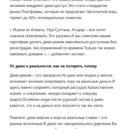
активнее внедряют демо-доступ.Это стало стандартом
рынка.Платформы, которые не предлагают бесплатной игры,
теряют до 30% потенциальных клиентов.
« Игроки из Алматы, Нур-Султана, Атырау – все хотят
сначала попробовать.Это разумно.И мы советуем нашим
партнёрам делать демо-режим максимально доступным.Без
регистрации, без ограничений по времени.Только так можно
завоевать доверие », – добавляет эксперт.
От демо к реальности: как не потерять голову
Демо-режим – это прекрасно.Но рано или поздно у многих
возникает желание попробовать игру на реальные деньги.И
здесь важно сохранять холодный рассудок.Казахстанские
игроки, к сожалению, иногда попадают в ловушку
азарта.Особенно когда после удачной сессии в демо
кажется, что и на деньги всё получится так же легко.
Помните: демо-версия и игра на реальные ставки – это
разные вселенные.В демо нет эмоционального давления.Вы