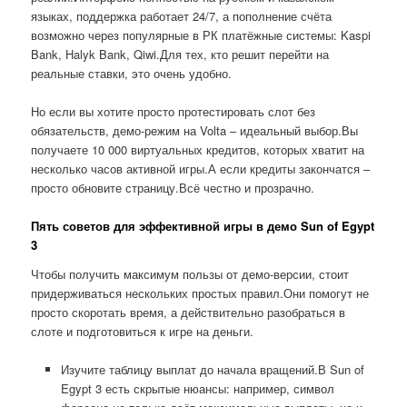
языках, поддержка работает 24/7, а пополнение счёта
возможно через популярные в РК платёжные системы: Kaspi
Bank, Halyk Bank, Qiwi.Для тех, кто решит перейти на
реальные ставки, это очень удобно.
Но если вы хотите просто протестировать слот без
обязательств, демо-режим на Volta – идеальный выбор.Вы
получаете 10 000 виртуальных кредитов, которых хватит на
несколько часов активной игры.А если кредиты закончатся –
просто обновите страницу.Всё честно и прозрачно.
Пять советов для эффективной игры в демо Sun of Egypt
3
Чтобы получить максимум пользы от демо-версии, стоит
придерживаться нескольких простых правил.Они помогут не
просто скоротать время, а действительно разобраться в
слоте и подготовиться к игре на деньги.
Изучите таблицу выплат до начала вращений.В Sun of
Egypt 3 есть скрытые нюансы: например, символ