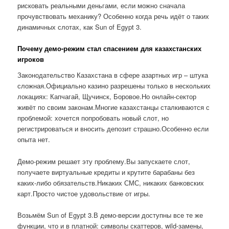
рисковать реальными деньгами, если можно сначала
прочувствовать механику? Особенно когда речь идёт о таких
динамичных слотах, как Sun of Egypt 3.
Почему демо-режим стал спасением для казахстанских
игроков
Законодательство Казахстана в сфере азартных игр – штука
сложная.Официально казино разрешены только в нескольких
локациях: Капчагай, Щучинск, Боровое.Но онлайн-сектор
живёт по своим законам.Многие казахстанцы сталкиваются с
проблемой: хочется попробовать новый слот, но
регистрироваться и вносить депозит страшно.Особенно если
опыта нет.
Демо-режим решает эту проблему.Вы запускаете слот,
получаете виртуальные кредиты и крутите барабаны без
каких-либо обязательств.Никаких СМС, никаких банковских
карт.Просто чистое удовольствие от игры.
Возьмём Sun of Egypt 3.В демо-версии доступны все те же
функции, что и в платной: символы скаттеров, wild-замены,