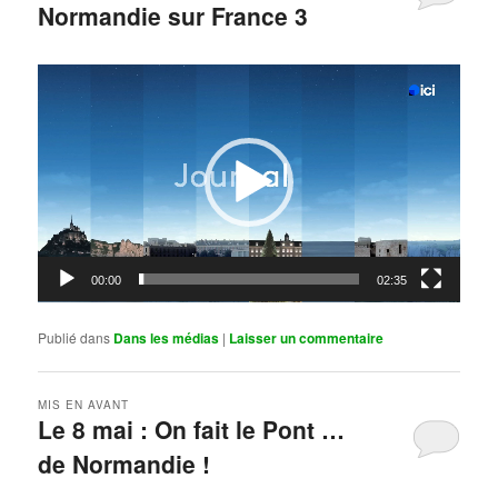
Normandie sur France 3
Publié le
mai 11, 2026
par
Steph
Lecteur
vidéo
00:00
02:35
Publié dans
Dans les médias
|
Laisser un commentaire
MIS EN AVANT
Le 8 mai : On fait le Pont …
de Normandie !