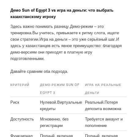
Демо Sun of Egypt 3 vs игра на деньги: что выбрать
казахстанскому игроку
Здесь важно понимать разницу.Демо-режим – это
тренировка.Вы учитесь, привыкаете к ритму слота, ищете
свои стратегии.Игра на деньги – это уже серьёзный шаг.И
здесь у казахстанцев есть явное преимущество: благодаря
демо-версиям они приходят в платную игру
подготовленными.
Давайте сравним оба подхода.
КРИТЕРИЙ
ДЕМО-РЕЖИМ SUN OF
ИГРА НА РЕАЛЬНЫЕ
EGYPT 3
ДЕНЬГИ
Риск
Нулевой.Виртуальные
Реальный.Потеря
кредиты
депозита возможна
Доступность
Мгновенно, без
Требуется аккаунт и
регистрации
пополнение
Функционал
Полный, включая
Полный, включая