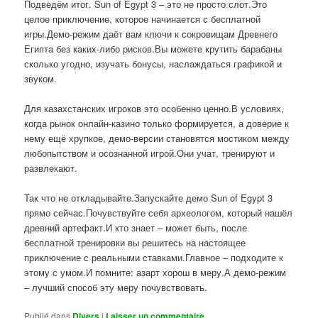
Подведём итог. Sun of Egypt 3 – это не просто слот.Это
целое приключение, которое начинается с бесплатной
игры.Демо-режим даёт вам ключи к сокровищам Древнего
Египта без каких-либо рисков.Вы можете крутить барабаны
сколько угодно, изучать бонусы, наслаждаться графикой и
звуком.
Для казахстанских игроков это особенно ценно.В условиях,
когда рынок онлайн-казино только формируется, а доверие к
нему ещё хрупкое, демо-версии становятся мостиком между
любопытством и осознанной игрой.Они учат, тренируют и
развлекают.
Так что не откладывайте.Запускайте демо Sun of Egypt 3
прямо сейчас.Почувствуйте себя археологом, который нашёл
древний артефакт.И кто знает – может быть, после
бесплатной тренировки вы решитесь на настоящее
приключение с реальными ставками.Главное – подходите к
этому с умом.И помните: азарт хорош в меру.А демо-режим
– лучший способ эту меру почувствовать.
Publié dans
Divers
|
Laisser un commentaire