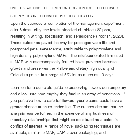
UNDERSTANDING THE TEMPERATURE-CONTROLLED FLOWER
SUPPLY CHAIN TO ENSURE PRODUCT QUALITY
Upon the successful completion of the management experiment
after 6 days, ethylene levels steadied at thirteen.22 ppm,
resulting in wilting, abscission, and senescence (Poonsri, 2020).
These outcomes paved the way for prolonged vase life and
postponed petal senescence, attributable to polypropylene and
high-density polyethylene MAPs. The microperforated film used
in MAP with microscopically formed holes prevents bacterial
growth and preserves the visible and dietary high quality of
Calendula petals in storage at 5°C for as much as 10 days.
Learn on for a complete guide to preserving flowers contemporary
and a look into how lengthy they final in an array of conditions. If
you perceive how to care for flowers, your blooms could have a
greater chance at an extended life. The authors declare that the
analysis was performed in the absence of any business or
monetary relationships that might be construed as a potential
conflict of interest. A range of novel packaging techniques are
available, similar to MAP, CAP, clever packaging, and