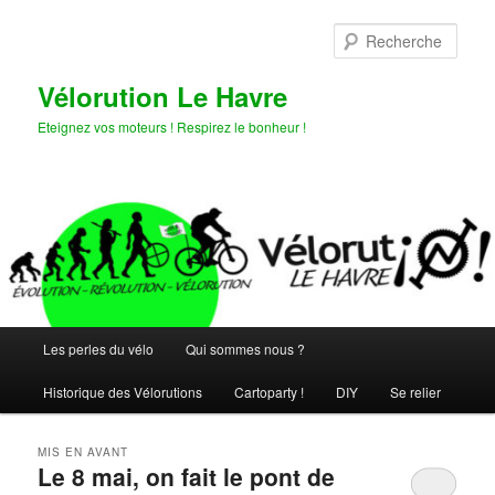
Aller
Aller
au
au
Rech
contenu
contenu
principal
secondaire
Vélorution Le Havre
Eteignez vos moteurs ! Respirez le bonheur !
Menu
Les perles du vélo
Qui sommes nous ?
principal
Historique des Vélorutions
Cartoparty !
DIY
Se relier
MIS EN AVANT
Le 8 mai, on fait le pont de