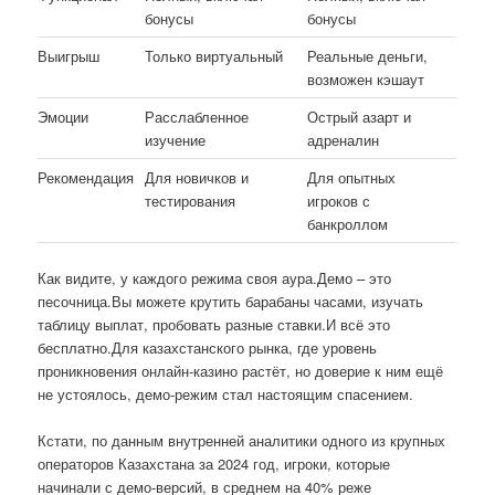
бонусы
бонусы
Выигрыш
Только виртуальный
Реальные деньги,
возможен кэшаут
Эмоции
Расслабленное
Острый азарт и
изучение
адреналин
Рекомендация
Для новичков и
Для опытных
тестирования
игроков с
банкроллом
Как видите, у каждого режима своя аура.Демо – это
песочница.Вы можете крутить барабаны часами, изучать
таблицу выплат, пробовать разные ставки.И всё это
бесплатно.Для казахстанского рынка, где уровень
проникновения онлайн-казино растёт, но доверие к ним ещё
не устоялось, демо-режим стал настоящим спасением.
Кстати, по данным внутренней аналитики одного из крупных
операторов Казахстана за 2024 год, игроки, которые
начинали с демо-версий, в среднем на 40% реже