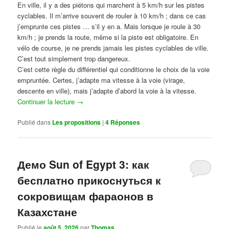
En ville, il y a des piétons qui marchent à 5 km/h sur les pistes
cyclables. Il m’arrive souvent de rouler à 10 km/h ; dans ce cas
j’emprunte ces pistes … s’il y en a. Mais lorsque je roule à 30
km/h ; je prends la route, même si la piste est obligatoire. En
vélo de course, je ne prends jamais les pistes cyclables de ville.
C’est tout simplement trop dangereux.
C’est cette règle du différentiel qui conditionne le choix de la voie
empruntée. Certes, j’adapte ma vitesse à la voie (virage,
descente en ville), mais j’adapte d’abord la voie à la vitesse.
Continuer la lecture
→
Publié dans
Les propositions
|
4
Réponses
Демо Sun of Egypt 3: как
бесплатно прикоснуться к
сокровищам фараонов в
Казахстане
Publié le
août 5, 2026
par
Thomas