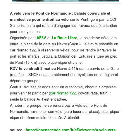
A vélo vers le Pont de Normandie : balade conviviale et
manifestive
pour le droit au vélo
sur le Pont, géré par la CCI
Seine Estuaire qui refuse d’engager les travaux de sécurisation
pour les cyclistes.
Organisée par l’
AF3V
et
La Roue Libre
, la balade se déroulera
entre la place de la gare au Havre (Caen – Le Havre possible en
car Nomad 122, à réserver si vélos) pour se rendre à travers le
port et les marais jusqu’à la Maison de l’Estuaire située au pied
du Pont (15 km) avec pique-nique et visite.
RDV le vendredi 8 mai au Havre à 11h
sur le parvis de la Gare
(routière + SNCF) : rassemblement des cyclistes de la région et
départ en groupe.
Gratuit. Adultes et ados sont en autonomie, chacun s’organise
pour venir et participer (
car Nomad 122
, covoiturage, train) :
seule la balade A/R est encadrée.
A noter : le groupe ne se rendra pas à vélo sur le Pont de
Normandie. Emmener son vélo (ou à louer sur place), eau, pique-
nique et crème solaire bien sûr. A bientôt !
source :
https://openagenda.com/fr/af3v/events/a-velo-vers-