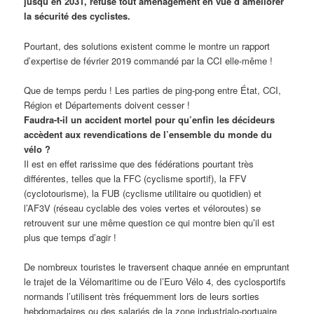
jusqu’en 2031, refuse tout aménagement en vue d’améliorer
la sécurité des cyclistes.
Pourtant, des solutions existent comme le montre un rapport
d’expertise de février 2019 commandé par la CCI elle-même !
Que de temps perdu ! Les parties de ping-pong entre État, CCI,
Région et Départements doivent cesser !
Faudra-t-il un accident mortel pour qu’enfin les décideurs
accèdent aux revendications de l’ensemble du monde du
vélo ?
Il est en effet rarissime que des fédérations pourtant très
différentes, telles que la FFC (cyclisme sportif), la FFV
(cyclotourisme), la FUB (cyclisme utilitaire ou quotidien) et
l’AF3V (réseau cyclable des voies vertes et véloroutes) se
retrouvent sur une même question ce qui montre bien qu’il est
plus que temps d’agir !
De nombreux touristes le traversent chaque année en empruntant
le trajet de la Vélomaritime ou de l’Euro Vélo 4, des cyclosportifs
normands l’utilisent très fréquemment lors de leurs sorties
hebdomadaires ou des salariés de la zone industrialo-portuaire