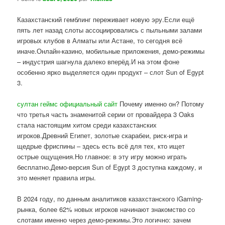
Казахстанский гемблинг переживает новую эру.Если ещё
пять лет назад слоты ассоциировались с пыльными залами
игровых клубов в Алматы или Астане, то сегодня всё
иначе.Онлайн-казино, мобильные приложения, демо-режимы
– индустрия шагнула далеко вперёд.И на этом фоне
особенно ярко выделяется один продукт – слот Sun of Egypt
3.
султан геймс официальный сайт
Почему именно он? Потому
что третья часть знаменитой серии от провайдера 3 Oaks
стала настоящим хитом среди казахстанских
игроков.Древний Египет, золотые скарабеи, риск-игра и
щедрые фриспины – здесь есть всё для тех, кто ищет
острые ощущения.Но главное: в эту игру можно играть
бесплатно.Демо-версия Sun of Egypt 3 доступна каждому, и
это меняет правила игры.
В 2024 году, по данным аналитиков казахстанского iGaming-
рынка, более 62% новых игроков начинают знакомство со
слотами именно через демо-режимы.Это логично: зачем