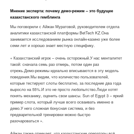
Мнение эксперта: почему демо-режим – это будущее
казахстанского гемблинга
Мы поговорили с Айжан Муратовой, руководителем отдела
аналитики казахстанской платформы BetTech KZ.Она
занимается исследованием рынка онлайн-казино уже более
семи лет и хорошо знает местную специфику.
« Казахстанский игрок – очень осторожный.У нас менталитет
такой: сначала семь раз отмерь, потом один раз
отрежь.Демо-режимы идеально вписываются в эту модель
поведения.Мы видим, что количество пользователей,
которые тестируют слоты бесплатно, за последние два года
выросло на 55%.И это не просто любопытство.Люди хотят
понять механику, оценить свои шансы. Sun of Egypt 3 – яркий
пример слота, который лучше всего осваивать именно в
демо.У него сложная бонусная система, и без
предварительной тренировки можно быстро
разочароваться ».
Айжан также отмечает, что казахстанские операторы всё