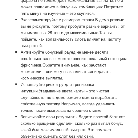
фараона не только даёт максимальные выплаты, но и
может появляться в бонусных комбинациях.Потратьте
пять минут на изучение – это окупится.
Экспериментируйте с размером ставки.В демо-режиме
вы не рискуете, поэтому пробуйте разные варианты: от
минимальных 25 тенге до максимальных.Так вы
поймёте, как волатильность слота влияет на частоту
выигрышей.
Активируйте бонусный раунд не менее десяти
раз.Только так вы сможете оценить реальный потенциал
фриспинов.Обратите внимание, как работают
множители – они могут накапливаться и давать
космические выплаты.
Используйте риск-игру для тренировки
интуиции.Угадывание цвета карты – это чистая
случайность, но в демо-режиме можно выработать
собственную тактику.Например, всегда удваивать
только после выигрыша на средней ставке.
Записывайте свои результаты.Ведите простой блокнот:
сколько вращений сделали, сколько раз выпал бонус,
какой был максимальный выигрыш.Это поможет
объективно оценить слот без иллюзий.