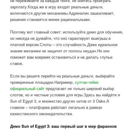
не переживаете за каждый тенге, не боитесь проиграть
зарплату.Когда же в игру входят реальные деньги,
включаются другие механизмы.Адреналин зашкаливает,
решения становятся менее рациональными.
Поэтому вот главный совет: используйте демо для обучения,
но никогда не думайте, что оно гарантирует выигрыш в
платной версии.Слоты – это случайность.Даже идеальное
знание механики не защитит от полосы неудач.Но оно
поможет вам вовремя остановиться и не делать глупых
ставок.
Если вы решите перейти на реальные деньги, выбирайте
проверенные площадки.Например,
султан геймс
официальный сайт
предлагает не только широкий выбор
слотов, но и честные условия для игры.Здесь вы найдёте и
Sun of Egypt 3, и множество других хитов от 3 Oaks.А
главное – платформа работает легально в рамках
казахстанского законодательства.
Демо Sun of Egypt 3: ваш первый шаг в мир фараонов