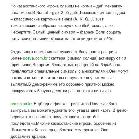
Но казахстанского игрока хлебом не корми – дай механику
посложнее.И Sun of Egypt 3 её даёт.Базовые символы здесь
– классические карточные знаки (A, K, Q, J, 10) и
тематические изображения: жук-скарабей, сокол, анкх,
Нефертити.Самый ценный символ – фараон.Если собрать
пять таких на линии, множитель ставки достигает 50x.
Отдельного внимания заслуживает бонусная игра.Три и
более
soeva.com.br
скаттера (символ солнца) активируют 10
фриспинов.Во время бесплатных вращений на барабанах
появляются специальные символы с множителями.Они могут
накапливаться, и в итоге вы получаете внушительные
выплаты.В демо-режиме это особенно приятно: можно
прокручивать бонусы десятки раз, не тратя ни тиына.
pro-salon.kz
Ещё одна фишка – риск-игра.После любого
выигрыша вы можете удвоить его, угадав цвет карты.В демо-
версии это позволяет почувствовать азарт без
последствий.Многие казахстанские игроки, особенно из
Шымкента и Караганды, обожают эту функцию.Она
добавляет драйва.