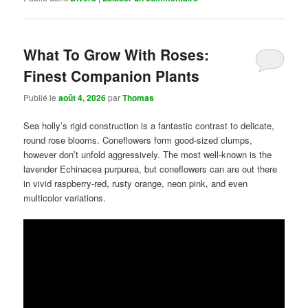
What To Grow With Roses:
Finest Companion Plants
Publié le
août 4, 2026
par
Thomas
Sea holly’s rigid construction is a fantastic contrast to delicate,
round rose blooms. Coneflowers form good-sized clumps,
however don’t unfold aggressively. The most well-known is the
lavender Echinacea purpurea, but coneflowers can are out there
in vivid raspberry-red, rusty orange, neon pink, and even
multicolor variations.