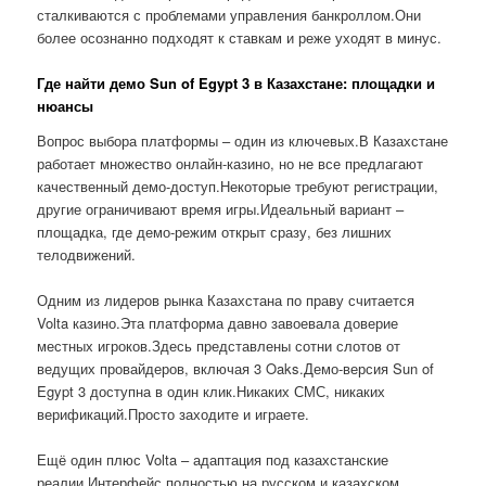
сталкиваются с проблемами управления банкроллом.Они
более осознанно подходят к ставкам и реже уходят в минус.
Где найти демо Sun of Egypt 3 в Казахстане: площадки и
нюансы
Вопрос выбора платформы – один из ключевых.В Казахстане
работает множество онлайн-казино, но не все предлагают
качественный демо-доступ.Некоторые требуют регистрации,
другие ограничивают время игры.Идеальный вариант –
площадка, где демо-режим открыт сразу, без лишних
телодвижений.
Одним из лидеров рынка Казахстана по праву считается
Volta казино.Эта платформа давно завоевала доверие
местных игроков.Здесь представлены сотни слотов от
ведущих провайдеров, включая 3 Oaks.Демо-версия Sun of
Egypt 3 доступна в один клик.Никаких СМС, никаких
верификаций.Просто заходите и играете.
Ещё один плюс Volta – адаптация под казахстанские
реалии.Интерфейс полностью на русском и казахском