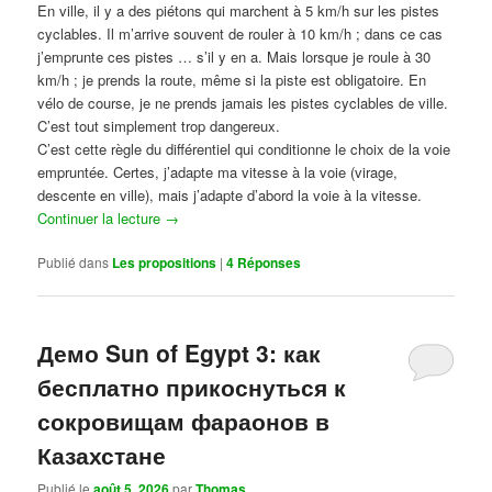
En ville, il y a des piétons qui marchent à 5 km/h sur les pistes
cyclables. Il m’arrive souvent de rouler à 10 km/h ; dans ce cas
j’emprunte ces pistes … s’il y en a. Mais lorsque je roule à 30
km/h ; je prends la route, même si la piste est obligatoire. En
vélo de course, je ne prends jamais les pistes cyclables de ville.
C’est tout simplement trop dangereux.
C’est cette règle du différentiel qui conditionne le choix de la voie
empruntée. Certes, j’adapte ma vitesse à la voie (virage,
descente en ville), mais j’adapte d’abord la voie à la vitesse.
Continuer la lecture
→
Publié dans
Les propositions
|
4
Réponses
Демо Sun of Egypt 3: как
бесплатно прикоснуться к
сокровищам фараонов в
Казахстане
Publié le
août 5, 2026
par
Thomas