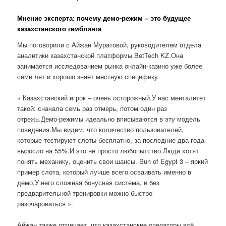
Мнение эксперта: почему демо-режим – это будущее
казахстанского гемблинга
Мы поговорили с Айжан Муратовой, руководителем отдела
аналитики казахстанской платформы BetTech KZ.Она
занимается исследованием рынка онлайн-казино уже более
семи лет и хорошо знает местную специфику.
« Казахстанский игрок – очень осторожный.У нас менталитет
такой: сначала семь раз отмерь, потом один раз
отрежь.Демо-режимы идеально вписываются в эту модель
поведения.Мы видим, что количество пользователей,
которые тестируют слоты бесплатно, за последние два года
выросло на 55%.И это не просто любопытство.Люди хотят
понять механику, оценить свои шансы. Sun of Egypt 3 – яркий
пример слота, который лучше всего осваивать именно в
демо.У него сложная бонусная система, и без
предварительной тренировки можно быстро
разочароваться ».
Айжан также отмечает, что казахстанские операторы всё