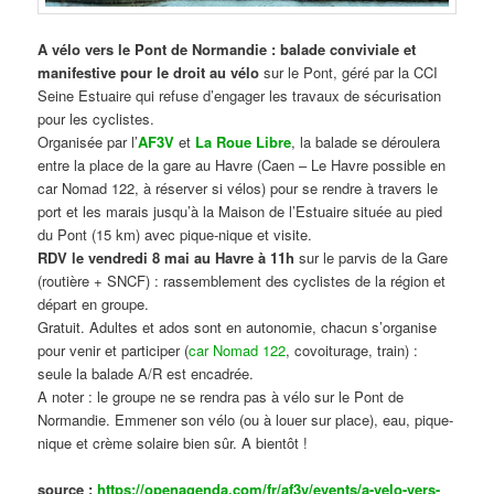
A vélo vers le Pont de Normandie : balade conviviale et
manifestive
pour le droit au vélo
sur le Pont, géré par la CCI
Seine Estuaire qui refuse d’engager les travaux de sécurisation
pour les cyclistes.
Organisée par l’
AF3V
et
La Roue Libre
, la balade se déroulera
entre la place de la gare au Havre (Caen – Le Havre possible en
car Nomad 122, à réserver si vélos) pour se rendre à travers le
port et les marais jusqu’à la Maison de l’Estuaire située au pied
du Pont (15 km) avec pique-nique et visite.
RDV le vendredi 8 mai au Havre à 11h
sur le parvis de la Gare
(routière + SNCF) : rassemblement des cyclistes de la région et
départ en groupe.
Gratuit. Adultes et ados sont en autonomie, chacun s’organise
pour venir et participer (
car Nomad 122
, covoiturage, train) :
seule la balade A/R est encadrée.
A noter : le groupe ne se rendra pas à vélo sur le Pont de
Normandie. Emmener son vélo (ou à louer sur place), eau, pique-
nique et crème solaire bien sûr. A bientôt !
source :
https://openagenda.com/fr/af3v/events/a-velo-vers-