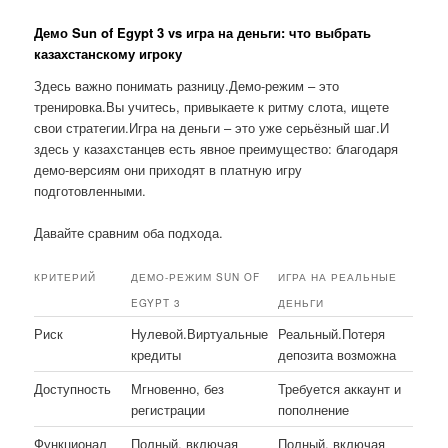
Демо Sun of Egypt 3 vs игра на деньги: что выбрать
казахстанскому игроку
Здесь важно понимать разницу.Демо-режим – это
тренировка.Вы учитесь, привыкаете к ритму слота, ищете
свои стратегии.Игра на деньги – это уже серьёзный шаг.И
здесь у казахстанцев есть явное преимущество: благодаря
демо-версиям они приходят в платную игру
подготовленными.
Давайте сравним оба подхода.
КРИТЕРИЙ
ДЕМО-РЕЖИМ SUN OF
ИГРА НА РЕАЛЬНЫЕ
EGYPT 3
ДЕНЬГИ
Риск
Нулевой.Виртуальные
Реальный.Потеря
кредиты
депозита возможна
Доступность
Мгновенно, без
Требуется аккаунт и
регистрации
пополнение
Функционал
Полный, включая
Полный, включая