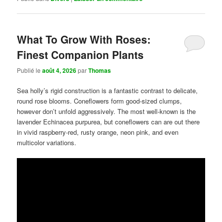
What To Grow With Roses:
Finest Companion Plants
Publié le
août 4, 2026
par
Thomas
Sea holly’s rigid construction is a fantastic contrast to delicate,
round rose blooms. Coneflowers form good-sized clumps,
however don’t unfold aggressively. The most well-known is the
lavender Echinacea purpurea, but coneflowers can are out there
in vivid raspberry-red, rusty orange, neon pink, and even
multicolor variations.