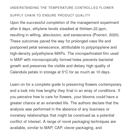
UNDERSTANDING THE TEMPERATURE-CONTROLLED FLOWER
SUPPLY CHAIN TO ENSURE PRODUCT QUALITY
Upon the successful completion of the management experiment
after 6 days, ethylene levels steadied at thirteen.22 ppm,
resulting in wilting, abscission, and senescence (Poonsri, 2020).
These outcomes paved the way for prolonged vase life and
postponed petal senescence, attributable to polypropylene and
high-density polyethylene MAPs. The microperforated film used
in MAP with microscopically formed holes prevents bacterial
growth and preserves the visible and dietary high quality of
Calendula petals in storage at 5°C for as much as 10 days.
Learn on for a complete guide to preserving flowers contemporary
and a look into how lengthy they final in an array of conditions. If
you perceive how to care for flowers, your blooms could have a
greater chance at an extended life. The authors declare that the
analysis was performed in the absence of any business or
monetary relationships that might be construed as a potential
conflict of interest. A range of novel packaging techniques are
available, similar to MAP, CAP, clever packaging, and