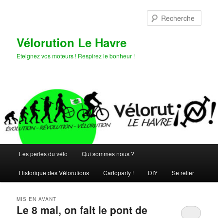
Aller
Aller
au
au
Rech
contenu
contenu
principal
secondaire
Vélorution Le Havre
Eteignez vos moteurs ! Respirez le bonheur !
Menu
Les perles du vélo
Qui sommes nous ?
principal
Historique des Vélorutions
Cartoparty !
DIY
Se relier
MIS EN AVANT
Le 8 mai, on fait le pont de