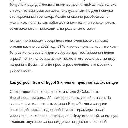
бонусный раунд с бесплатными вращениями.Разница только
в том, что выигрыш остаётся виртуальным.Но для новичка
это идеальный тренажёр.Можно спокойно разобраться в
механике, понять, как работают множители, и только потом,
если захочется, переходить на реальные ставки.
Кстати, по опросам среди пользователей казахстанских
онлайн-казино за 2023 год, 78% игроков признались, что хотя
бы раз использовали демо-версию для тестирования новой
игры.И почти половина из них после этого решились на игру
на деньги.Демо – это не просто развлечение, это мостик к
уверенности.
Как устроен Sun of Egypt 3 и чем он цепляет казахстанцев
Слот выполнен в классическом стиле 3 Oaks: пять
барабанов, три ряда, 25 фиксированных линий выплат.Но
главная фишка – это атмосфера.Разработчики создали
настоящий портал в Древний Египет.Пирамиды, песок,
иероглифы и, конечно, сам фараон.Визуал сочный, анимация
плавная, звуковое сопровождение погружает с головой.