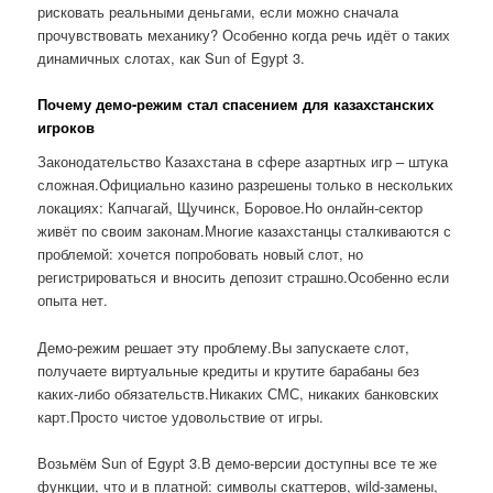
рисковать реальными деньгами, если можно сначала
прочувствовать механику? Особенно когда речь идёт о таких
динамичных слотах, как Sun of Egypt 3.
Почему демо-режим стал спасением для казахстанских
игроков
Законодательство Казахстана в сфере азартных игр – штука
сложная.Официально казино разрешены только в нескольких
локациях: Капчагай, Щучинск, Боровое.Но онлайн-сектор
живёт по своим законам.Многие казахстанцы сталкиваются с
проблемой: хочется попробовать новый слот, но
регистрироваться и вносить депозит страшно.Особенно если
опыта нет.
Демо-режим решает эту проблему.Вы запускаете слот,
получаете виртуальные кредиты и крутите барабаны без
каких-либо обязательств.Никаких СМС, никаких банковских
карт.Просто чистое удовольствие от игры.
Возьмём Sun of Egypt 3.В демо-версии доступны все те же
функции, что и в платной: символы скаттеров, wild-замены,