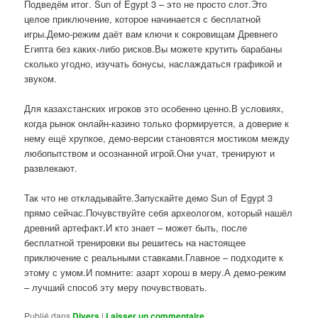
Подведём итог. Sun of Egypt 3 – это не просто слот.Это
целое приключение, которое начинается с бесплатной
игры.Демо-режим даёт вам ключи к сокровищам Древнего
Египта без каких-либо рисков.Вы можете крутить барабаны
сколько угодно, изучать бонусы, наслаждаться графикой и
звуком.
Для казахстанских игроков это особенно ценно.В условиях,
когда рынок онлайн-казино только формируется, а доверие к
нему ещё хрупкое, демо-версии становятся мостиком между
любопытством и осознанной игрой.Они учат, тренируют и
развлекают.
Так что не откладывайте.Запускайте демо Sun of Egypt 3
прямо сейчас.Почувствуйте себя археологом, который нашёл
древний артефакт.И кто знает – может быть, после
бесплатной тренировки вы решитесь на настоящее
приключение с реальными ставками.Главное – подходите к
этому с умом.И помните: азарт хорош в меру.А демо-режим
– лучший способ эту меру почувствовать.
Publié dans
Divers
|
Laisser un commentaire