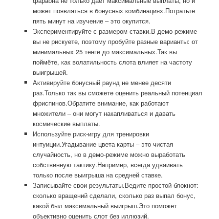
фараона не только даёт максимальные выплаты, но и
может появляться в бонусных комбинациях.Потратьте
пять минут на изучение – это окупится.
Экспериментируйте с размером ставки.В демо-режиме
вы не рискуете, поэтому пробуйте разные варианты: от
минимальных 25 тенге до максимальных.Так вы
поймёте, как волатильность слота влияет на частоту
выигрышей.
Активируйте бонусный раунд не менее десяти
раз.Только так вы сможете оценить реальный потенциал
фриспинов.Обратите внимание, как работают
множители – они могут накапливаться и давать
космические выплаты.
Используйте риск-игру для тренировки
интуиции.Угадывание цвета карты – это чистая
случайность, но в демо-режиме можно выработать
собственную тактику.Например, всегда удваивать
только после выигрыша на средней ставке.
Записывайте свои результаты.Ведите простой блокнот:
сколько вращений сделали, сколько раз выпал бонус,
какой был максимальный выигрыш.Это поможет
объективно оценить слот без иллюзий.