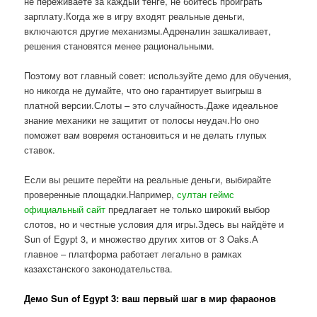
не переживаете за каждый тенге, не боитесь проиграть
зарплату.Когда же в игру входят реальные деньги,
включаются другие механизмы.Адреналин зашкаливает,
решения становятся менее рациональными.
Поэтому вот главный совет: используйте демо для обучения,
но никогда не думайте, что оно гарантирует выигрыш в
платной версии.Слоты – это случайность.Даже идеальное
знание механики не защитит от полосы неудач.Но оно
поможет вам вовремя остановиться и не делать глупых
ставок.
Если вы решите перейти на реальные деньги, выбирайте
проверенные площадки.Например,
султан геймс
официальный сайт
предлагает не только широкий выбор
слотов, но и честные условия для игры.Здесь вы найдёте и
Sun of Egypt 3, и множество других хитов от 3 Oaks.А
главное – платформа работает легально в рамках
казахстанского законодательства.
Демо Sun of Egypt 3: ваш первый шаг в мир фараонов