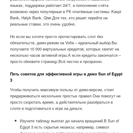
языках, поддержка работает 24/7, а пополнение счёта
возможно через популярные в РК платёжные системы: Kaspi
Bank, Halyk Bank, Qiwi.Для тех, кто решит перейти на
реальные ставки, это очень удобно.
Но если вы хотите просто протестировать слот без
обязательств, демо-режим на Volta – идеальный выбор.Вы
получаете 10 000 виртуальных кредитов, которых хватит на
несколько часов активной игры.А если кредиты закончатся –
просто обновите страницу.Всё честно и прозрачно.
Пять советов для эффективной игры в демо Sun of Egypt
3
Чтобы получить максимум пользы от демо-версии, стоит
придерживаться нескольких простых правил.Они помогут не
просто скоротать время, а действительно разобраться в
слоте и подготовиться к игре на деньги.
Изучите таблицу выплат до начала вращений.В Sun of
Egypt 3 есть скрытые нюансы: например, символ