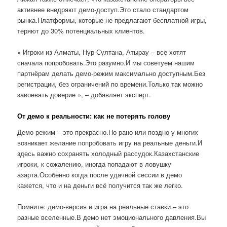
активнее внедряют демо-доступ.Это стало стандартом
рынка.Платформы, которые не предлагают бесплатной игры,
теряют до 30% потенциальных клиентов.
« Игроки из Алматы, Нур-Султана, Атырау – все хотят
сначала попробовать.Это разумно.И мы советуем нашим
партнёрам делать демо-режим максимально доступным.Без
регистрации, без ограничений по времени.Только так можно
завоевать доверие », – добавляет эксперт.
От демо к реальности: как не потерять голову
Демо-режим – это прекрасно.Но рано или поздно у многих
возникает желание попробовать игру на реальные деньги.И
здесь важно сохранять холодный рассудок.Казахстанские
игроки, к сожалению, иногда попадают в ловушку
азарта.Особенно когда после удачной сессии в демо
кажется, что и на деньги всё получится так же легко.
Помните: демо-версия и игра на реальные ставки – это
разные вселенные.В демо нет эмоционального давления.Вы