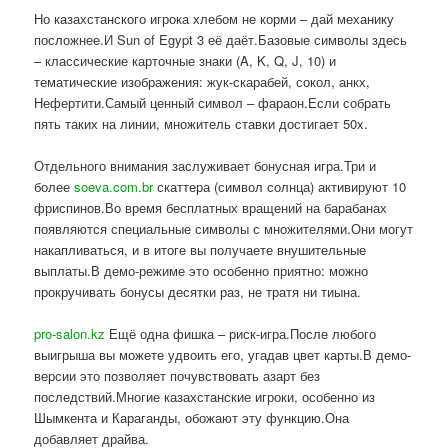
Но казахстанского игрока хлебом не корми – дай механику
посложнее.И Sun of Egypt 3 её даёт.Базовые символы здесь
– классические карточные знаки (A, K, Q, J, 10) и
тематические изображения: жук-скарабей, сокол, анкх,
Нефертити.Самый ценный символ – фараон.Если собрать
пять таких на линии, множитель ставки достигает 50x.
Отдельного внимания заслуживает бонусная игра.Три и
более
soeva.com.br
скаттера (символ солнца) активируют 10
фриспинов.Во время бесплатных вращений на барабанах
появляются специальные символы с множителями.Они могут
накапливаться, и в итоге вы получаете внушительные
выплаты.В демо-режиме это особенно приятно: можно
прокручивать бонусы десятки раз, не тратя ни тиына.
pro-salon.kz
Ещё одна фишка – риск-игра.После любого
выигрыша вы можете удвоить его, угадав цвет карты.В демо-
версии это позволяет почувствовать азарт без
последствий.Многие казахстанские игроки, особенно из
Шымкента и Караганды, обожают эту функцию.Она
добавляет драйва.