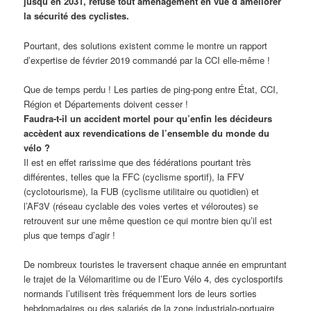
jusqu’en 2031, refuse tout aménagement en vue d’améliorer
la sécurité des cyclistes.
Pourtant, des solutions existent comme le montre un rapport
d’expertise de février 2019 commandé par la CCI elle-même !
Que de temps perdu ! Les parties de ping-pong entre État, CCI,
Région et Départements doivent cesser !
Faudra-t-il un accident mortel pour qu’enfin les décideurs
accèdent aux revendications de l’ensemble du monde du
vélo ?
Il est en effet rarissime que des fédérations pourtant très
différentes, telles que la FFC (cyclisme sportif), la FFV
(cyclotourisme), la FUB (cyclisme utilitaire ou quotidien) et
l’AF3V (réseau cyclable des voies vertes et véloroutes) se
retrouvent sur une même question ce qui montre bien qu’il est
plus que temps d’agir !
De nombreux touristes le traversent chaque année en empruntant
le trajet de la Vélomaritime ou de l’Euro Vélo 4, des cyclosportifs
normands l’utilisent très fréquemment lors de leurs sorties
hebdomadaires ou des salariés de la zone industrialo-portuaire