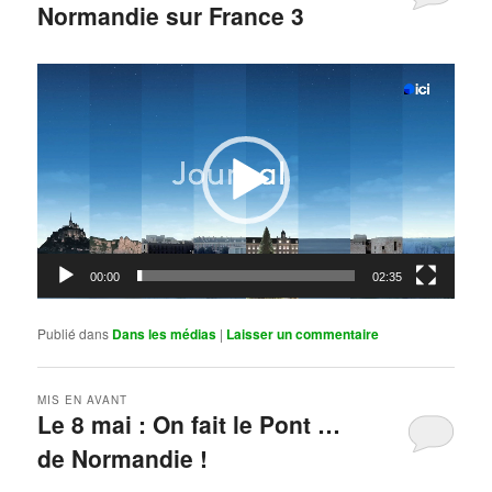
Normandie sur France 3
Publié le
mai 11, 2026
par
Steph
Lecteur
vidéo
00:00
02:35
Publié dans
Dans les médias
|
Laisser un commentaire
MIS EN AVANT
Le 8 mai : On fait le Pont …
de Normandie !