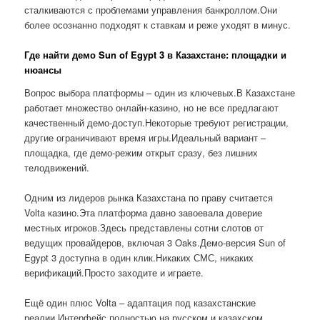
сталкиваются с проблемами управления банкроллом.Они
более осознанно подходят к ставкам и реже уходят в минус.
Где найти демо Sun of Egypt 3 в Казахстане: площадки и
нюансы
Вопрос выбора платформы – один из ключевых.В Казахстане
работает множество онлайн-казино, но не все предлагают
качественный демо-доступ.Некоторые требуют регистрации,
другие ограничивают время игры.Идеальный вариант –
площадка, где демо-режим открыт сразу, без лишних
телодвижений.
Одним из лидеров рынка Казахстана по праву считается
Volta казино.Эта платформа давно завоевала доверие
местных игроков.Здесь представлены сотни слотов от
ведущих провайдеров, включая 3 Oaks.Демо-версия Sun of
Egypt 3 доступна в один клик.Никаких СМС, никаких
верификаций.Просто заходите и играете.
Ещё один плюс Volta – адаптация под казахстанские
реалии.Интерфейс полностью на русском и казахском