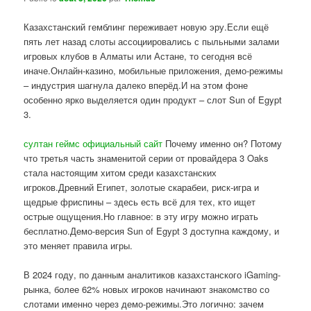
Казахстанский гемблинг переживает новую эру.Если ещё
пять лет назад слоты ассоциировались с пыльными залами
игровых клубов в Алматы или Астане, то сегодня всё
иначе.Онлайн-казино, мобильные приложения, демо-режимы
– индустрия шагнула далеко вперёд.И на этом фоне
особенно ярко выделяется один продукт – слот Sun of Egypt
3.
султан геймс официальный сайт
Почему именно он? Потому
что третья часть знаменитой серии от провайдера 3 Oaks
стала настоящим хитом среди казахстанских
игроков.Древний Египет, золотые скарабеи, риск-игра и
щедрые фриспины – здесь есть всё для тех, кто ищет
острые ощущения.Но главное: в эту игру можно играть
бесплатно.Демо-версия Sun of Egypt 3 доступна каждому, и
это меняет правила игры.
В 2024 году, по данным аналитиков казахстанского iGaming-
рынка, более 62% новых игроков начинают знакомство со
слотами именно через демо-режимы.Это логично: зачем