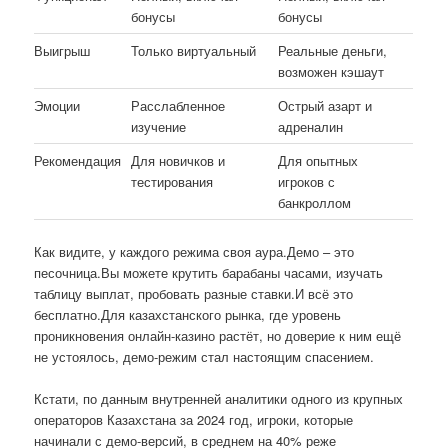
бонусы
бонусы
Выигрыш
Только виртуальный
Реальные деньги,
возможен кэшаут
Эмоции
Расслабленное
Острый азарт и
изучение
адреналин
Рекомендация
Для новичков и
Для опытных
тестирования
игроков с
банкроллом
Как видите, у каждого режима своя аура.Демо – это
песочница.Вы можете крутить барабаны часами, изучать
таблицу выплат, пробовать разные ставки.И всё это
бесплатно.Для казахстанского рынка, где уровень
проникновения онлайн-казино растёт, но доверие к ним ещё
не устоялось, демо-режим стал настоящим спасением.
Кстати, по данным внутренней аналитики одного из крупных
операторов Казахстана за 2024 год, игроки, которые
начинали с демо-версий, в среднем на 40% реже