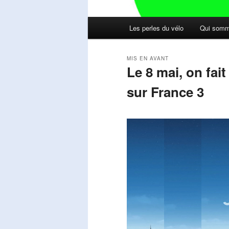
Menu
Les perles du vélo
Qui somm
principal
MIS EN AVANT
Le 8 mai, on fai
sur France 3
Publié le
mai 11, 2026
par
Steph
Lecteur
vidéo