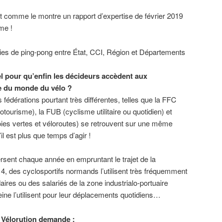
nt comme le montre un rapport d’expertise de février 2019
me !
ies de ping-pong entre État, CCI, Région et Départements
el pour qu’enfin les décideurs accèdent aux
e du monde du vélo ?
s fédérations pourtant très différentes, telles que la FFC
otourisme), la FUB (cyclisme utilitaire ou quotidien) et
oies vertes et véloroutes) se retrouvent sur une même
il est plus que temps d’agir !
rsent chaque année en empruntant le trajet de la
 4, des cyclosportifs normands l’utilisent très fréquemment
ires ou des salariés de la zone industrialo-portuaire
Seine l’utilisent pour leur déplacements quotidiens…
H Vélorution demande :