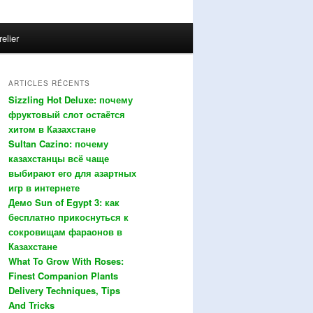
relier
ARTICLES RÉCENTS
Sizzling Hot Deluxe: почему
фруктовый слот остаётся
хитом в Казахстане
Sultan Cazino: почему
казахстанцы всё чаще
выбирают его для азартных
игр в интернете
Демо Sun of Egypt 3: как
бесплатно прикоснуться к
сокровищам фараонов в
Казахстане
What To Grow With Roses:
Finest Companion Plants
Delivery Techniques, Tips
And Tricks