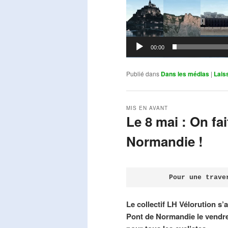
00:00
Publié dans
Dans les médias
|
Lais
MIS EN AVANT
Le 8 mai : On fa
Normandie !
Publié le
avril 18, 2026
par
Steph
Pour une trave
Le collectif LH Vélorution s’
Pont de Normandie le vendre