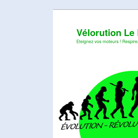
Aller
Aller
au
au
contenu
contenu
Vélorution Le
principal
secondaire
Eteignez vos moteurs ! Respire