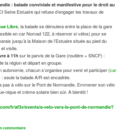
ndie : balade conviviale et manifestive
pour le droit au
CI Seine Estuaire qui refuse d’engager les travaux de
.
ue Libre
, la balade se déroulera entre la place de la gare
sible en car Nomad 122, à réserver si vélos) pour se
 marais jusqu’à la Maison de l’Estuaire située au pied du
t visite.
vre à 11h
sur le parvis de la Gare (routière + SNCF) :
 la région et départ en groupe.
n autonomie, chacun s’organise pour venir et participer (
car
n) : seule la balade A/R est encadrée.
dra pas à vélo sur le Pont de Normandie. Emmener son vélo
ue-nique et crème solaire bien sûr. A bientôt !
com/fr/af3v/events/a-velo-vers-le-pont-de-normandie?
un commentaire