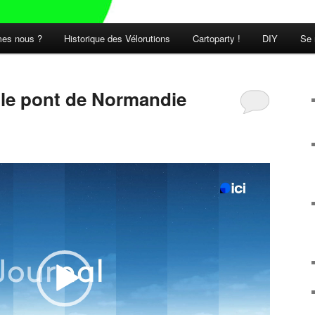
es nous ?
Historique des Vélorutions
Cartoparty !
DIY
Se 
t le pont de Normandie