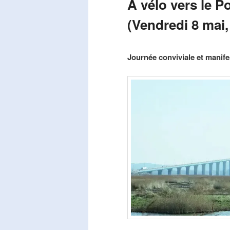
A vélo vers le P
(Vendredi 8 mai,
Publié le
mars 29, 2026
par
Steph
Journée conviviale et manifes