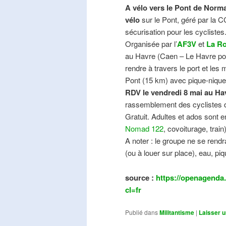
A vélo vers le Pont de Norma
vélo
sur le Pont, géré par la C
sécurisation pour les cyclistes
Organisée par l’
AF3V
et
La Ro
au Havre (Caen – Le Havre pos
rendre à travers le port et les
Pont (15 km) avec pique-nique e
RDV le vendredi 8 mai au Ha
rassemblement des cyclistes de
Gratuit. Adultes et ados sont e
Nomad 122
, covoiturage, trai
A noter : le groupe ne se ren
(ou à louer sur place), eau, piq
source :
https://openagenda.
cl=fr
Publié dans
Militantisme
|
Laisser 