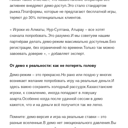
активнее внедряют демо-доступ.Это стало стандартом
рынка.Платформы, которые не предлагают бесплатной игры,
теряют до 30% потенциальных клиентов.
« Игроки из Алматы, Нур-Султана, Атырау – все хотят
сначала попробовать.Это разумно.И мы советуем нашим
партнёрам делать демо-режим максимально доступным.Без
регистрации, без ограничений по времени.Только так можно
завоевать доверие », – добавляет эксперт.
От демо к реальности: как не потерять голову
Демо-режим – это прекрасно.Но рано или поздно у многих
возникает желание попробовать игру на реальные деньги.И
здесь важно сохранять холодный рассудок.Казахстанские
игроки, к сожалению, иногда попадают в ловушку
азарта.Особенно когда после удачной сессии в демо
кажется, что и на деньги всё получится так же легко.
Помните: демо-версия и игра на реальные ставки – это
разные вселенные.В демо нет эмоционального давления.Вы