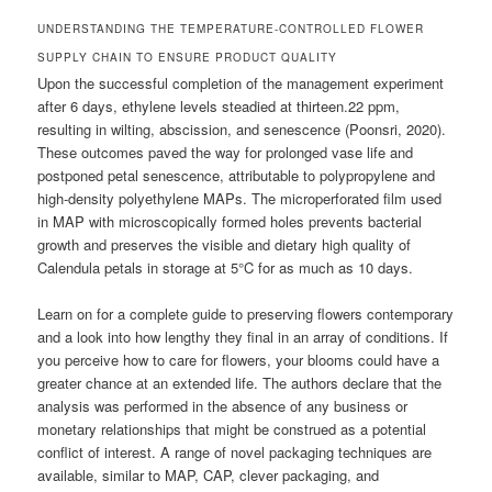
UNDERSTANDING THE TEMPERATURE-CONTROLLED FLOWER
SUPPLY CHAIN TO ENSURE PRODUCT QUALITY
Upon the successful completion of the management experiment
after 6 days, ethylene levels steadied at thirteen.22 ppm,
resulting in wilting, abscission, and senescence (Poonsri, 2020).
These outcomes paved the way for prolonged vase life and
postponed petal senescence, attributable to polypropylene and
high-density polyethylene MAPs. The microperforated film used
in MAP with microscopically formed holes prevents bacterial
growth and preserves the visible and dietary high quality of
Calendula petals in storage at 5°C for as much as 10 days.
Learn on for a complete guide to preserving flowers contemporary
and a look into how lengthy they final in an array of conditions. If
you perceive how to care for flowers, your blooms could have a
greater chance at an extended life. The authors declare that the
analysis was performed in the absence of any business or
monetary relationships that might be construed as a potential
conflict of interest. A range of novel packaging techniques are
available, similar to MAP, CAP, clever packaging, and