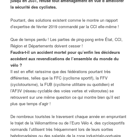
jusqu’en 2031, refuse tout aménagement en vue d’améliorer
la sécurité des cyclistes.
Pourtant, des solutions existent comme le montre un rapport
d’expertise de février 2019 commandé par la CCI elle-même !
Que de temps perdu ! Les parties de ping-pong entre État, CCI,
Région et Départements doivent cesser !
Faudra-t-il un accident mortel pour qu’enfin les décideurs
accèdent aux revendications de l’ensemble du monde du
vélo ?
Il est en effet rarissime que des fédérations pourtant très
différentes, telles que la FFC (cyclisme sportif), la FFV
(cyclotourisme), la FUB (cyclisme utilitaire ou quotidien) et
l’AF3V (réseau cyclable des voies vertes et véloroutes) se
retrouvent sur une même question ce qui montre bien qu’il est
plus que temps d’agir !
De nombreux touristes le traversent chaque année en empruntant
le trajet de la Vélomaritime ou de l’Euro Vélo 4, des cyclosportifs
normands l’utilisent très fréquemment lors de leurs sorties
hebdomadaires ou des salariés de la zone industrialo-portuaire