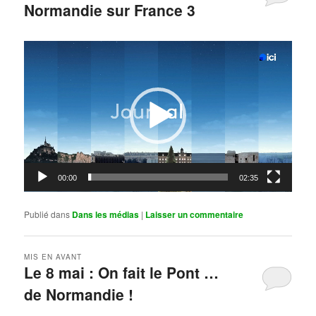
Normandie sur France 3
Publié le
mai 11, 2026
par
Steph
Lecteur
vidéo
00:00
02:35
Publié dans
Dans les médias
|
Laisser un commentaire
MIS EN AVANT
Le 8 mai : On fait le Pont …
de Normandie !