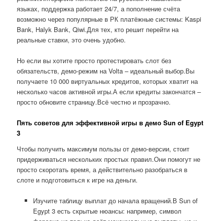
языках, поддержка работает 24/7, а пополнение счёта
возможно через популярные в РК платёжные системы: Kaspi
Bank, Halyk Bank, Qiwi.Для тех, кто решит перейти на
реальные ставки, это очень удобно.
Но если вы хотите просто протестировать слот без
обязательств, демо-режим на Volta – идеальный выбор.Вы
получаете 10 000 виртуальных кредитов, которых хватит на
несколько часов активной игры.А если кредиты закончатся –
просто обновите страницу.Всё честно и прозрачно.
Пять советов для эффективной игры в демо Sun of Egypt
3
Чтобы получить максимум пользы от демо-версии, стоит
придерживаться нескольких простых правил.Они помогут не
просто скоротать время, а действительно разобраться в
слоте и подготовиться к игре на деньги.
Изучите таблицу выплат до начала вращений.В Sun of
Egypt 3 есть скрытые нюансы: например, символ