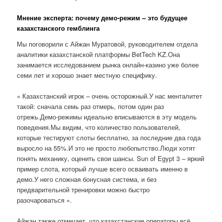
Мнение эксперта: почему демо-режим – это будущее
казахстанского гемблинга
Мы поговорили с Айжан Муратовой, руководителем отдела
аналитики казахстанской платформы BetTech KZ.Она
занимается исследованием рынка онлайн-казино уже более
семи лет и хорошо знает местную специфику.
« Казахстанский игрок – очень осторожный.У нас менталитет
такой: сначала семь раз отмерь, потом один раз
отрежь.Демо-режимы идеально вписываются в эту модель
поведения.Мы видим, что количество пользователей,
которые тестируют слоты бесплатно, за последние два года
выросло на 55%.И это не просто любопытство.Люди хотят
понять механику, оценить свои шансы. Sun of Egypt 3 – яркий
пример слота, который лучше всего осваивать именно в
демо.У него сложная бонусная система, и без
предварительной тренировки можно быстро
разочароваться ».
Айжан также отмечает, что казахстанские операторы всё