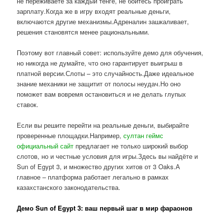
не переживаете за каждый тенге, не боитесь проиграть
зарплату.Когда же в игру входят реальные деньги,
включаются другие механизмы.Адреналин зашкаливает,
решения становятся менее рациональными.
Поэтому вот главный совет: используйте демо для обучения,
но никогда не думайте, что оно гарантирует выигрыш в
платной версии.Слоты – это случайность.Даже идеальное
знание механики не защитит от полосы неудач.Но оно
поможет вам вовремя остановиться и не делать глупых
ставок.
Если вы решите перейти на реальные деньги, выбирайте
проверенные площадки.Например,
султан геймс
официальный сайт
предлагает не только широкий выбор
слотов, но и честные условия для игры.Здесь вы найдёте и
Sun of Egypt 3, и множество других хитов от 3 Oaks.А
главное – платформа работает легально в рамках
казахстанского законодательства.
Демо Sun of Egypt 3: ваш первый шаг в мир фараонов