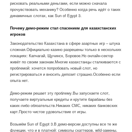
рисковать реальными деньгами, если можно сначала
прочувствовать механику? Особенно когда речь идёт о таких
динамичных слотах, как Sun of Egypt 3.
Почему демо-режим стал спасением для казахстанских
игроков
Законодательство Казахстана в сфере азартных игр – штука
сложная.Официально казино разрешены только в нескольких
локациях: Капчагай, Щучинск, Боровое.Но онлайн-сектор
живёт по своим законам.Многие казахстанцы сталкиваются с
проблемой: хочется попробовать новый слот, но
регистрироваться и вносить депозит страшно.Особенно если
опыта нет.
Демо-режим решает эту проблему.Вы запускаете слот,
получаете виртуальные кредиты и крутите барабаны без
каких-либо обязательств.Никаких СМС, никаких банковских
карт.Просто чистое удовольствие от игры.
Возьмём Sun of Egypt 3.В демо-версии доступны все те же
функции, что и в платной: символы скаттеров, wild-замены,