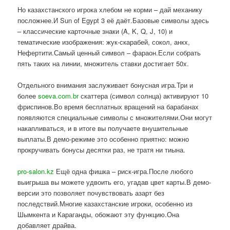
Но казахстанского игрока хлебом не корми – дай механику
посложнее.И Sun of Egypt 3 её даёт.Базовые символы здесь
– классические карточные знаки (A, K, Q, J, 10) и
тематические изображения: жук-скарабей, сокол, анкх,
Нефертити.Самый ценный символ – фараон.Если собрать
пять таких на линии, множитель ставки достигает 50x.
Отдельного внимания заслуживает бонусная игра.Три и
более
soeva.com.br
скаттера (символ солнца) активируют 10
фриспинов.Во время бесплатных вращений на барабанах
появляются специальные символы с множителями.Они могут
накапливаться, и в итоге вы получаете внушительные
выплаты.В демо-режиме это особенно приятно: можно
прокручивать бонусы десятки раз, не тратя ни тиына.
pro-salon.kz
Ещё одна фишка – риск-игра.После любого
выигрыша вы можете удвоить его, угадав цвет карты.В демо-
версии это позволяет почувствовать азарт без
последствий.Многие казахстанские игроки, особенно из
Шымкента и Караганды, обожают эту функцию.Она
добавляет драйва.