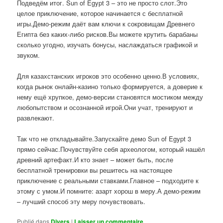
Подведём итог. Sun of Egypt 3 – это не просто слот.Это
целое приключение, которое начинается с бесплатной
игры.Демо-режим даёт вам ключи к сокровищам Древнего
Египта без каких-либо рисков.Вы можете крутить барабаны
сколько угодно, изучать бонусы, наслаждаться графикой и
звуком.
Для казахстанских игроков это особенно ценно.В условиях,
когда рынок онлайн-казино только формируется, а доверие к
нему ещё хрупкое, демо-версии становятся мостиком между
любопытством и осознанной игрой.Они учат, тренируют и
развлекают.
Так что не откладывайте.Запускайте демо Sun of Egypt 3
прямо сейчас.Почувствуйте себя археологом, который нашёл
древний артефакт.И кто знает – может быть, после
бесплатной тренировки вы решитесь на настоящее
приключение с реальными ставками.Главное – подходите к
этому с умом.И помните: азарт хорош в меру.А демо-режим
– лучший способ эту меру почувствовать.
Publié dans
Divers
|
Laisser un commentaire