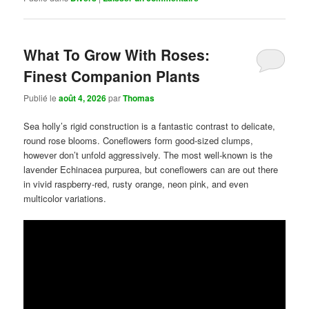
What To Grow With Roses:
Finest Companion Plants
Publié le
août 4, 2026
par
Thomas
Sea holly’s rigid construction is a fantastic contrast to delicate,
round rose blooms. Coneflowers form good-sized clumps,
however don’t unfold aggressively. The most well-known is the
lavender Echinacea purpurea, but coneflowers can are out there
in vivid raspberry-red, rusty orange, neon pink, and even
multicolor variations.