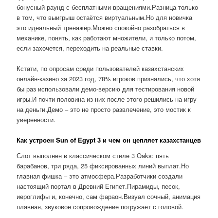
бонусный раунд с бесплатными вращениями.Разница только
в том, что выигрыш остаётся виртуальным.Но для новичка
это идеальный тренажёр.Можно спокойно разобраться в
механике, понять, как работают множители, и только потом,
если захочется, переходить на реальные ставки.
Кстати, по опросам среди пользователей казахстанских
онлайн-казино за 2023 год, 78% игроков признались, что хотя
бы раз использовали демо-версию для тестирования новой
игры.И почти половина из них после этого решились на игру
на деньги.Демо – это не просто развлечение, это мостик к
уверенности.
Как устроен Sun of Egypt 3 и чем он цепляет казахстанцев
Слот выполнен в классическом стиле 3 Oaks: пять
барабанов, три ряда, 25 фиксированных линий выплат.Но
главная фишка – это атмосфера.Разработчики создали
настоящий портал в Древний Египет.Пирамиды, песок,
иероглифы и, конечно, сам фараон.Визуал сочный, анимация
плавная, звуковое сопровождение погружает с головой.