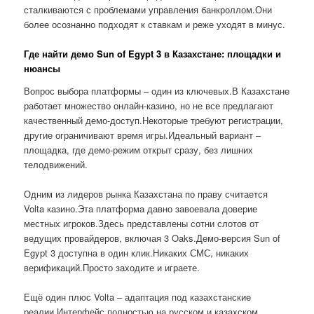
сталкиваются с проблемами управления банкроллом.Они
более осознанно подходят к ставкам и реже уходят в минус.
Где найти демо Sun of Egypt 3 в Казахстане: площадки и
нюансы
Вопрос выбора платформы – один из ключевых.В Казахстане
работает множество онлайн-казино, но не все предлагают
качественный демо-доступ.Некоторые требуют регистрации,
другие ограничивают время игры.Идеальный вариант –
площадка, где демо-режим открыт сразу, без лишних
телодвижений.
Одним из лидеров рынка Казахстана по праву считается
Volta казино.Эта платформа давно завоевала доверие
местных игроков.Здесь представлены сотни слотов от
ведущих провайдеров, включая 3 Oaks.Демо-версия Sun of
Egypt 3 доступна в один клик.Никаких СМС, никаких
верификаций.Просто заходите и играете.
Ещё один плюс Volta – адаптация под казахстанские
реалии.Интерфейс полностью на русском и казахском