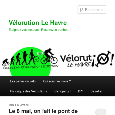
Aller
Aller
au
au
Rech
contenu
contenu
principal
secondaire
Vélorution Le Havre
Eteignez vos moteurs ! Respirez le bonheur !
Menu
Les perles du vélo
Qui sommes nous ?
principal
Historique des Vélorutions
Cartoparty !
DIY
Se relier
MIS EN AVANT
Le 8 mai, on fait le pont de