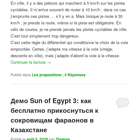
En ville, il y a des piétons qui marchent à 5 km/h sur les pistes
cyclables. Il m’arrive souvent de rouler à 10 km/h ; dans ce cas
j’emprunte ces pistes … s’il y en a. Mais lorsque je roule à 30
km/h ; je prends la route, même si la piste est obligatoire. En
vélo de course, je ne prends jamais les pistes cyclables de ville.
C’est tout simplement trop dangereux.
C’est cette règle du différentiel qui conditionne le choix de la voie
empruntée. Certes, j’adapte ma vitesse à la voie (virage,
descente en ville), mais j’adapte d’abord la voie à la vitesse.
Continuer la lecture
→
Publié dans
Les propositions
|
4
Réponses
Демо Sun of Egypt 3: как
бесплатно прикоснуться к
сокровищам фараонов в
Казахстане
Publié le
août 5, 2026
par
Thomas