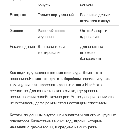
бонусы
бонусы
Выигрыш
Только виртуальный
Реальные деньги,
возможен кэшаут
Эмоции
Расслабленное
Острый азарт и
изучение
адреналин
Рекомендация
Для новичков и
Для опытных
тестирования
игроков с
банкроллом
Как видите, у каждого режима своя аура.Демо – это
песочница.Вы можете крутить барабаны часами, изучать
таблицу выплат, пробовать разные ставки.И всё это
бесплатно.Для казахстанского рынка, где уровень
проникновения онлайн-казино растёт, но доверие к ним ещё
не устоялось, демо-режим стал настоящим спасением.
Кстати, по данным внутренней аналитики одного из крупных
операторов Казахстана за 2024 год, игроки, которые
начинали с демо-версий, в среднем на 40% реже