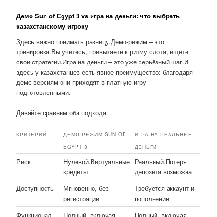
Демо Sun of Egypt 3 vs игра на деньги: что выбрать
казахстанскому игроку
Здесь важно понимать разницу.Демо-режим – это
тренировка.Вы учитесь, привыкаете к ритму слота, ищете
свои стратегии.Игра на деньги – это уже серьёзный шаг.И
здесь у казахстанцев есть явное преимущество: благодаря
демо-версиям они приходят в платную игру
подготовленными.
Давайте сравним оба подхода.
КРИТЕРИЙ
ДЕМО-РЕЖИМ SUN OF
ИГРА НА РЕАЛЬНЫЕ
EGYPT 3
ДЕНЬГИ
Риск
Нулевой.Виртуальные
Реальный.Потеря
кредиты
депозита возможна
Доступность
Мгновенно, без
Требуется аккаунт и
регистрации
пополнение
Функционал
Полный, включая
Полный, включая