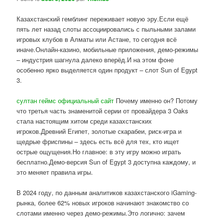
Казахстанский гемблинг переживает новую эру.Если ещё
пять лет назад слоты ассоциировались с пыльными залами
игровых клубов в Алматы или Астане, то сегодня всё
иначе.Онлайн-казино, мобильные приложения, демо-режимы
– индустрия шагнула далеко вперёд.И на этом фоне
особенно ярко выделяется один продукт – слот Sun of Egypt
3.
султан геймс официальный сайт
Почему именно он? Потому
что третья часть знаменитой серии от провайдера 3 Oaks
стала настоящим хитом среди казахстанских
игроков.Древний Египет, золотые скарабеи, риск-игра и
щедрые фриспины – здесь есть всё для тех, кто ищет
острые ощущения.Но главное: в эту игру можно играть
бесплатно.Демо-версия Sun of Egypt 3 доступна каждому, и
это меняет правила игры.
В 2024 году, по данным аналитиков казахстанского iGaming-
рынка, более 62% новых игроков начинают знакомство со
слотами именно через демо-режимы.Это логично: зачем