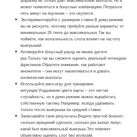
фараона не только даёт максимальные выплаты, но и
может появляться в бонусных комбинациях.Потратьте
пять минут на изучение – это окупится.
Экспериментируйте с размером ставки.В демо-режиме
вы не рискуете, поэтому пробуйте разные варианты: от
минимальных 25 тенге до максимальных.Так вы
поймёте, как волатильность слота влияет на частоту
выигрышей.
Активируйте бонусный раунд не менее десяти
раз.Только так вы сможете оценить реальный потенциал
фриспинов.Обратите внимание, как работают
множители – они могут накапливаться и давать
космические выплаты.
Используйте риск-игру для тренировки
интуиции.Угадывание цвета карты – это чистая
случайность, но в демо-режиме можно выработать
собственную тактику.Например, всегда удваивать
только после выигрыша на средней ставке.
Записывайте свои результаты.Ведите простой блокнот:
сколько вращений сделали, сколько раз выпал бонус,
какой был максимальный выигрыш.Это поможет
объективно оценить слот без иллюзий.