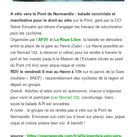
A vélo vers le Pont de Normandie : balade conviviale et
manifestive
pour le droit au vélo
sur le Pont, géré par la CCI
Seine Estuaire qui refuse d’engager les travaux de sécurisation
pour les cyclistes.
Organisée par l’
AF3V
et
La Roue Libre
, la balade se déroulera
entre la place de la gare au Havre (Caen – Le Havre possible en
car Nomad 122, à réserver si vélos) pour se rendre à travers le
port et les marais jusqu’à la Maison de l’Estuaire située au pied
du Pont (15 km) avec pique-nique et visite.
RDV le vendredi 8 mai au Havre à 11h
sur le parvis de la Gare
(routière + SNCF) : rassemblement des cyclistes de la région et
départ en groupe.
Gratuit. Adultes et ados sont en autonomie, chacun s’organise
pour venir et participer (
car Nomad 122
, covoiturage, train) :
seule la balade A/R est encadrée.
A noter : le groupe ne se rendra pas à vélo sur le Pont de
Normandie. Emmener son vélo (ou à louer sur place), eau, pique-
nique et crème solaire bien sûr. A bientôt !
source :
https://openagenda.com/fr/af3v/events/a-velo-vers-