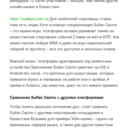
рекордные 12 тысяч участников – больше, чем любое другое
онлайн-казино в Казахстане.
https://icedkyiv.com.ua
Для любителей спортивных ставок
тоже есть опции.Хотя основная специализация Sultan Cazino
– это казино-игры, платформа активно развивает линию на
казахстанские спортивные события.Ставки на матчи КПЛ, бои
казахстанских бойцов ММА и даже на игры национальной
сборной по футболу – всё это доступно в несколько кликов.
Важный нюанс: платформа адаптирована под мобильные
устройства.Приложение Sultan Cazino работает на iOS и
Android без лагов, что критично для казахстанцев, которые
привыкли играть в перерывах на работе или в пробках.А
пробки в Алматы, как известно, дают на это немало времени.
Сравнение Sultan Cazino с другими платформами
Чтобы понять реальное положение дел, стоит сравнить
Sultan Cazino с другими популярными площадками в
Казахстане.Возьмём для примера Volta казино – одного из
признанных лидеров рынка, а также две другие известные