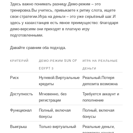
Здесь важно понимать разницу.Демо-режим – это
тренировка.Вы учитесь, привыкаете к ритму слота, ищете
свои стратегии.Игра на деньги – это уже серьёзный шаг.И
здесь у казахстанцев есть явное преимущество: благодаря
демо-версиям они приходят в платную игру
подготовленными.
Давайте сравним оба подхода.
КРИТЕРИЙ
ДЕМО-РЕЖИМ SUN OF
ИГРА НА РЕАЛЬНЫЕ
EGYPT 3
ДЕНЬГИ
Риск
Нулевой.Виртуальные
Реальный.Потеря
кредиты
депозита возможна
Доступность
Мгновенно, без
Требуется аккаунт и
регистрации
пополнение
Функционал
Полный, включая
Полный, включая
бонусы
бонусы
Выигрыш
Только виртуальный
Реальные деньги,
возможен кэшаут