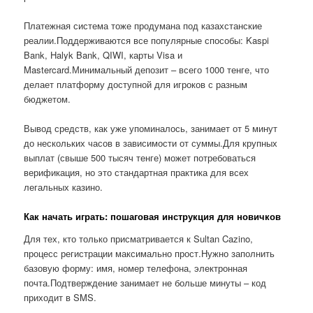
Платежная система тоже продумана под казахстанские
реалии.Поддерживаются все популярные способы: Kaspi
Bank, Halyk Bank, QIWI, карты Visa и
Mastercard.Минимальный депозит – всего 1000 тенге, что
делает платформу доступной для игроков с разным
бюджетом.
Вывод средств, как уже упоминалось, занимает от 5 минут
до нескольких часов в зависимости от суммы.Для крупных
выплат (свыше 500 тысяч тенге) может потребоваться
верификация, но это стандартная практика для всех
легальных казино.
Как начать играть: пошаговая инструкция для новичков
Для тех, кто только присматривается к Sultan Cazino,
процесс регистрации максимально прост.Нужно заполнить
базовую форму: имя, номер телефона, электронная
почта.Подтверждение занимает не больше минуты – код
приходит в SMS.