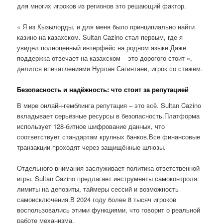
для многих игроков из регионов это решающий фактор.
« Я из Кызылорды, и для меня было принципиально найти
казино на казахском. Sultan Cazino стал первым, где я
увидел полноценный интерфейс на родном языке.Даже
поддержка отвечает на казахском – это дорогого стоит », –
делится впечатлениями Нурлан Сагинтаев, игрок со стажем.
Безопасность и надёжность: что стоит за репутацией
В мире онлайн-гемблинга репутация – это всё. Sultan Cazino
вкладывает серьёзные ресурсы в безопасность.Платформа
использует 128-битное шифрование данных, что
соответствует стандартам крупных банков.Все финансовые
транзакции проходят через защищённые шлюзы.
Отдельного внимания заслуживает политика ответственной
игры. Sultan Cazino предлагает инструменты самоконтроля:
лимиты на депозиты, таймеры сессий и возможность
самоисключения.В 2024 году более 8 тысяч игроков
воспользовались этими функциями, что говорит о реальной
работе механизма.