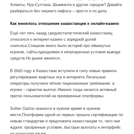
Алматы, Нур-Султана, Шымкента и других городов? Давайте
разбираться без лишнего пафоса – просто и по делу.
Как менялось отношение казахстанцев к онлайн-казино
Ещё лет пять назад среднестатистический казахстанец
относился к интернет-казино с изрядной долей
скепсиса.Слишком много было историй про обманутых
игроков, сайты-однодневки и непрозрачные условия вывода
средств.Но рынок менялся.
В 2023 году в Казахстане вступили в силу новые правила
регулирования азартных игр в интернете.Легальные
операторы получили чёткие лицензионные требования, а
игроки – гарантии выплат.Именно тогда начался активный
приток пользователей на проверенные платформы.
Sultan Cazino оказался в нужное время в нужном
месте.Платформа одной из первых прошла сертификацию по
новым стандартам и предложила казахстанцам то, чего они
ждали: прозрачные условия, быстрые выплаты и интерфейс
на казахском языке.