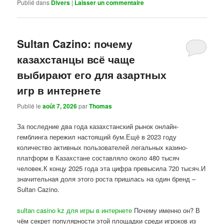
Publié dans
Divers
|
Laisser un commentaire
Sultan Cazino: почему
казахстанцы всё чаще
выбирают его для азартных
игр в интернете
Publié le
août 7, 2026
par
Thomas
За последние два года казахстанский рынок онлайн-
гемблинга пережил настоящий бум.Ещё в 2023 году
количество активных пользователей легальных казино-
платформ в Казахстане составляло около 480 тысяч
человек.К концу 2025 года эта цифра превысила 720 тысяч.И
значительная доля этого роста пришлась на один бренд –
Sultan Cazino.
sultan casino kz для игры в интернете
Почему именно он? В
чём секрет популярности этой площадки среди игроков из