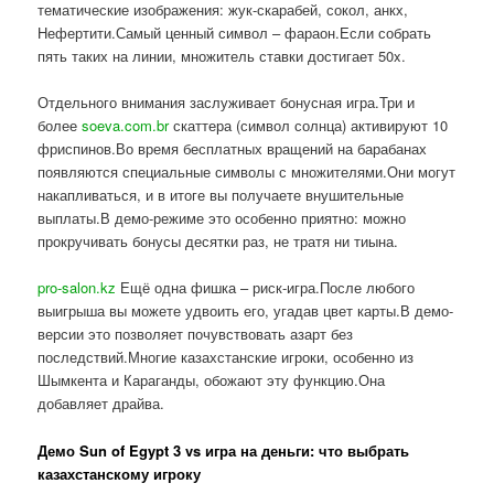
тематические изображения: жук-скарабей, сокол, анкх,
Нефертити.Самый ценный символ – фараон.Если собрать
пять таких на линии, множитель ставки достигает 50x.
Отдельного внимания заслуживает бонусная игра.Три и
более
soeva.com.br
скаттера (символ солнца) активируют 10
фриспинов.Во время бесплатных вращений на барабанах
появляются специальные символы с множителями.Они могут
накапливаться, и в итоге вы получаете внушительные
выплаты.В демо-режиме это особенно приятно: можно
прокручивать бонусы десятки раз, не тратя ни тиына.
pro-salon.kz
Ещё одна фишка – риск-игра.После любого
выигрыша вы можете удвоить его, угадав цвет карты.В демо-
версии это позволяет почувствовать азарт без
последствий.Многие казахстанские игроки, особенно из
Шымкента и Караганды, обожают эту функцию.Она
добавляет драйва.
Демо Sun of Egypt 3 vs игра на деньги: что выбрать
казахстанскому игроку