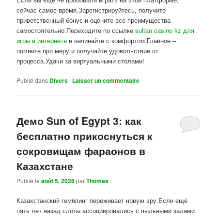
сейчас самое время.Зарегистрируйтесь, получите
приветственный бонус и оцените все преимущества
самостоятельно.Переходите по ссылке
sultan casino kz для
игры в интернете
и начинайте с комфортом.Главное –
помните про меру и получайте удовольствие от
процесса.Удачи за виртуальными столами!
Publié dans
Divers
|
Laisser un commentaire
Демо Sun of Egypt 3: как
бесплатно прикоснуться к
сокровищам фараонов в
Казахстане
Publié le
août 5, 2026
par
Thomas
Казахстанский гемблинг переживает новую эру.Если ещё
пять лет назад слоты ассоциировались с пыльными залами