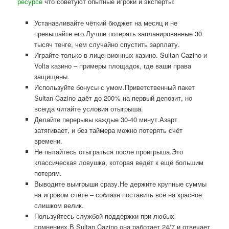
ресурсе
что советуют опытные игроки и эксперты:
Устанавливайте чёткий бюджет на месяц и не
превышайте его.Лучше потерять запланированные 30
тысяч тенге, чем случайно спустить зарплату.
Играйте только в лицензионных казино. Sultan Cazino и
Volta казино – примеры площадок, где ваши права
защищены.
Используйте бонусы с умом.Приветственный пакет
Sultan Cazino даёт до 200% на первый депозит, но
всегда читайте условия отыгрыша.
Делайте перерывы каждые 30-40 минут.Азарт
затягивает, и без таймера можно потерять счёт
времени.
Не пытайтесь отыграться после проигрыша.Это
классическая ловушка, которая ведёт к ещё большим
потерям.
Выводите выигрыши сразу.Не держите крупные суммы
на игровом счёте – соблазн поставить всё на красное
слишком велик.
Пользуйтесь службой поддержки при любых
сомнениях.В Sultan Cazino она работает 24/7 и отвечает