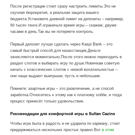
После регистрации стоит сразу настроить лимиты.Это не
скучная бюрократия, а реальная защита вашего
бюджета.Установите дневной лимит на депозиты – например,
50 тысяч тенге.И ограничьте время игры – скажем, двумя
часами в день.Так вы не потеряете контроль.
Первый депозит лучше сделать через Kaspi Bank – это
самый быстрый способ для казахстанцев.Деньги
зачисляются моментально.После этого можно переходить в
раздел слотов и выбирать игру по душе.Новичкам советую
начать с классических слотов с низкой волатильностью –
они чаще выдают выигрыши, пусть и небольшие.
Помните: азартные игры – это развлечение, а не способ
заработка.Относитесь к этому как к платному хобби, и тогда
процесс принесёт только удовольствие.
Рекомендации для комфортной игры в Sultan Cazino
Чтобы игра была в радость и не ударила по карману, стоит
придерживаться нескольких простых правил.Вот
в этом