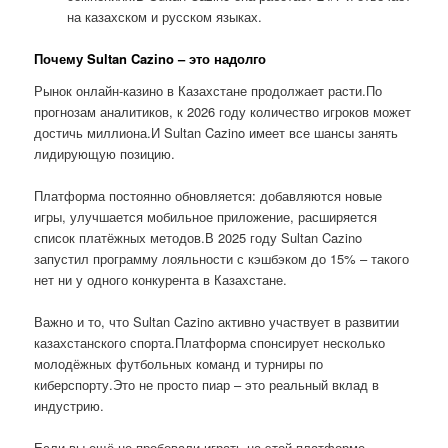
на казахском и русском языках.
Почему Sultan Cazino – это надолго
Рынок онлайн-казино в Казахстане продолжает расти.По
прогнозам аналитиков, к 2026 году количество игроков может
достичь миллиона.И Sultan Cazino имеет все шансы занять
лидирующую позицию.
Платформа постоянно обновляется: добавляются новые
игры, улучшается мобильное приложение, расширяется
список платёжных методов.В 2025 году Sultan Cazino
запустил программу лояльности с кэшбэком до 15% – такого
нет ни у одного конкурента в Казахстане.
Важно и то, что Sultan Cazino активно участвует в развитии
казахстанского спорта.Платформа спонсирует несколько
молодёжных футбольных команд и турниры по
киберспорту.Это не просто пиар – это реальный вклад в
индустрию.
Если вы ещё не пробовали играть на этой платформе,