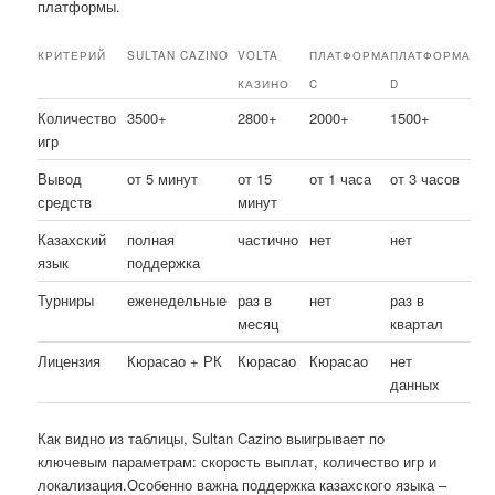
платформы.
КРИТЕРИЙ
SULTAN CAZINO
VOLTA
ПЛАТФОРМА
ПЛАТФОРМА
КАЗИНО
C
D
Количество
3500+
2800+
2000+
1500+
игр
Вывод
от 5 минут
от 15
от 1 часа
от 3 часов
средств
минут
Казахский
полная
частично
нет
нет
язык
поддержка
Турниры
еженедельные
раз в
нет
раз в
месяц
квартал
Лицензия
Кюрасао + РК
Кюрасао
Кюрасао
нет
данных
Как видно из таблицы, Sultan Cazino выигрывает по
ключевым параметрам: скорость выплат, количество игр и
локализация.Особенно важна поддержка казахского языка –