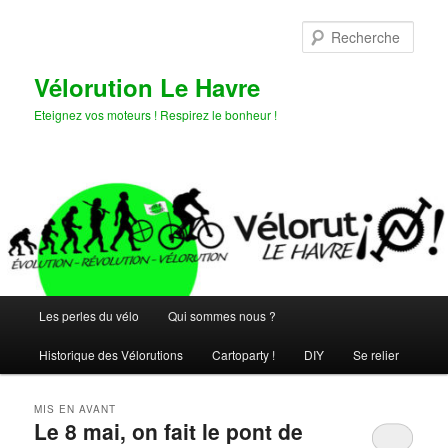
Aller
Aller
au
au
Rech
contenu
contenu
principal
secondaire
Vélorution Le Havre
Eteignez vos moteurs ! Respirez le bonheur !
Menu
Les perles du vélo
Qui sommes nous ?
principal
Historique des Vélorutions
Cartoparty !
DIY
Se relier
MIS EN AVANT
Le 8 mai, on fait le pont de