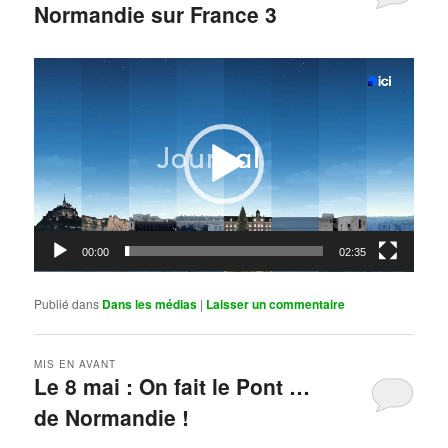
Normandie sur France 3
Publié le
mai 11, 2026
par
Steph
Lecteur
vidéo
00:00
02:35
Publié dans
Dans les médias
|
Laisser un commentaire
MIS EN AVANT
Le 8 mai : On fait le Pont …
de Normandie !