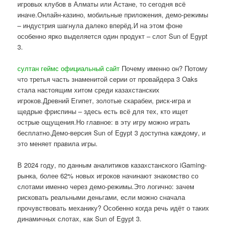
игровых клубов в Алматы или Астане, то сегодня всё
иначе.Онлайн-казино, мобильные приложения, демо-режимы
– индустрия шагнула далеко вперёд.И на этом фоне
особенно ярко выделяется один продукт – слот Sun of Egypt
3.
султан геймс официальный сайт
Почему именно он? Потому
что третья часть знаменитой серии от провайдера 3 Oaks
стала настоящим хитом среди казахстанских
игроков.Древний Египет, золотые скарабеи, риск-игра и
щедрые фриспины – здесь есть всё для тех, кто ищет
острые ощущения.Но главное: в эту игру можно играть
бесплатно.Демо-версия Sun of Egypt 3 доступна каждому, и
это меняет правила игры.
В 2024 году, по данным аналитиков казахстанского iGaming-
рынка, более 62% новых игроков начинают знакомство со
слотами именно через демо-режимы.Это логично: зачем
рисковать реальными деньгами, если можно сначала
прочувствовать механику? Особенно когда речь идёт о таких
динамичных слотах, как Sun of Egypt 3.