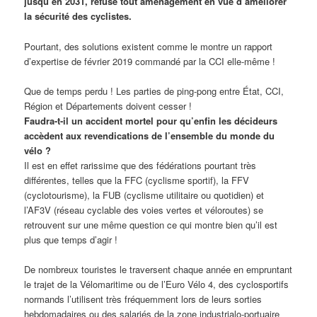
jusqu’en 2031, refuse tout aménagement en vue d’améliorer
la sécurité des cyclistes.
Pourtant, des solutions existent comme le montre un rapport
d’expertise de février 2019 commandé par la CCI elle-même !
Que de temps perdu ! Les parties de ping-pong entre État, CCI,
Région et Départements doivent cesser !
Faudra-t-il un accident mortel pour qu’enfin les décideurs
accèdent aux revendications de l’ensemble du monde du
vélo ?
Il est en effet rarissime que des fédérations pourtant très
différentes, telles que la FFC (cyclisme sportif), la FFV
(cyclotourisme), la FUB (cyclisme utilitaire ou quotidien) et
l’AF3V (réseau cyclable des voies vertes et véloroutes) se
retrouvent sur une même question ce qui montre bien qu’il est
plus que temps d’agir !
De nombreux touristes le traversent chaque année en empruntant
le trajet de la Vélomaritime ou de l’Euro Vélo 4, des cyclosportifs
normands l’utilisent très fréquemment lors de leurs sorties
hebdomadaires ou des salariés de la zone industrialo-portuaire