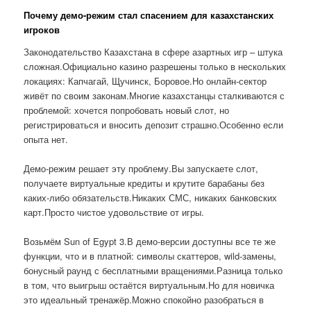
Почему демо-режим стал спасением для казахстанских
игроков
Законодательство Казахстана в сфере азартных игр – штука
сложная.Официально казино разрешены только в нескольких
локациях: Капчагай, Щучинск, Боровое.Но онлайн-сектор
живёт по своим законам.Многие казахстанцы сталкиваются с
проблемой: хочется попробовать новый слот, но
регистрироваться и вносить депозит страшно.Особенно если
опыта нет.
Демо-режим решает эту проблему.Вы запускаете слот,
получаете виртуальные кредиты и крутите барабаны без
каких-либо обязательств.Никаких СМС, никаких банковских
карт.Просто чистое удовольствие от игры.
Возьмём Sun of Egypt 3.В демо-версии доступны все те же
функции, что и в платной: символы скаттеров, wild-замены,
бонусный раунд с бесплатными вращениями.Разница только
в том, что выигрыш остаётся виртуальным.Но для новичка
это идеальный тренажёр.Можно спокойно разобраться в