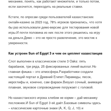
механике, понять, как работают множители, и только потом,
если захочется, переходить на реальные ставки.
Кстати, по опросам среди пользователей казахстанских
онлайн-казино за 2023 год, 78% игроков признались, что хотя
бы раз использовали демо-версию для тестирования новой
игры.И почти половина из них после этого решились на игру
на деньги.Демо – это не просто развлечение, это мостик к
уверенности.
Как устроен Sun of Egypt 3 и чем он цепляет казахстанцев
Слот выполнен в классическом стиле 3 Oaks: пять
барабанов, три ряда, 25 фиксированных линий выплат.Но
главная фишка – это атмосфера.Разработчики создали
настоящий портал в Древний Египет.Пирамиды, песок,
иероглифы и, конечно, сам фараон.Визуал сочный, анимация
плавная, звуковое сопровождение погружает с головой.
Но казахстанского игрока хлебом не корми – дай механику
посложнее.И Sun of Egypt 3 её даёт.Базовые символы здесь
– классические карточные знаки (A, K, Q, J, 10) и