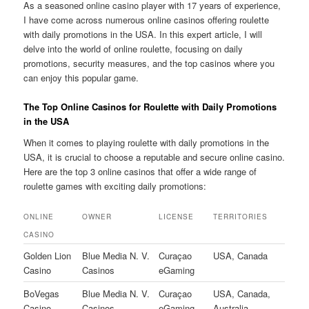
As a seasoned online casino player with 17 years of experience,
I have come across numerous online casinos offering roulette
with daily promotions in the USA. In this expert article, I will
delve into the world of online roulette, focusing on daily
promotions, security measures, and the top casinos where you
can enjoy this popular game.
The Top Online Casinos for Roulette with Daily Promotions
in the USA
When it comes to playing roulette with daily promotions in the
USA, it is crucial to choose a reputable and secure online casino.
Here are the top 3 online casinos that offer a wide range of
roulette games with exciting daily promotions:
ONLINE
OWNER
LICENSE
TERRITORIES
CASINO
Golden Lion
Blue Media N. V.
Curaçao
USA, Canada
Casino
Casinos
eGaming
BoVegas
Blue Media N. V.
Curaçao
USA, Canada,
Casino
Casinos
eGaming
Australia