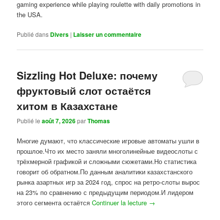
gaming experience while playing roulette with daily promotions in
the USA.
Publié dans
Divers
|
Laisser un commentaire
Sizzling Hot Deluxe: почему
фруктовый слот остаётся
хитом в Казахстане
Publié le
août 7, 2026
par
Thomas
Многие думают, что классические игровые автоматы ушли в
прошлое.Что их место заняли многолинейные видеослоты с
трёхмерной графикой и сложными сюжетами.Но статистика
говорит об обратном.По данным аналитики казахстанского
рынка азартных игр за 2024 год, спрос на ретро-слоты вырос
на 23% по сравнению с предыдущим периодом.И лидером
этого сегмента остаётся
Continuer la lecture
→