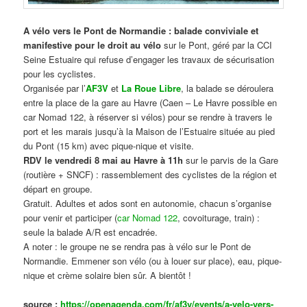
A vélo vers le Pont de Normandie : balade conviviale et
manifestive
pour le droit au vélo
sur le Pont, géré par la CCI
Seine Estuaire qui refuse d’engager les travaux de sécurisation
pour les cyclistes.
Organisée par l’
AF3V
et
La Roue Libre
, la balade se déroulera
entre la place de la gare au Havre (Caen – Le Havre possible en
car Nomad 122, à réserver si vélos) pour se rendre à travers le
port et les marais jusqu’à la Maison de l’Estuaire située au pied
du Pont (15 km) avec pique-nique et visite.
RDV le vendredi 8 mai au Havre à 11h
sur le parvis de la Gare
(routière + SNCF) : rassemblement des cyclistes de la région et
départ en groupe.
Gratuit. Adultes et ados sont en autonomie, chacun s’organise
pour venir et participer (
car Nomad 122
, covoiturage, train) :
seule la balade A/R est encadrée.
A noter : le groupe ne se rendra pas à vélo sur le Pont de
Normandie. Emmener son vélo (ou à louer sur place), eau, pique-
nique et crème solaire bien sûr. A bientôt !
source :
https://openagenda.com/fr/af3v/events/a-velo-vers-