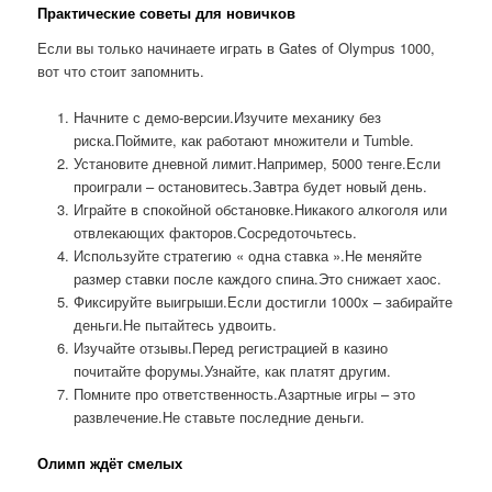
Практические советы для новичков
Если вы только начинаете играть в Gates of Olympus 1000,
вот что стоит запомнить.
Начните с демо-версии.Изучите механику без
риска.Поймите, как работают множители и Tumble.
Установите дневной лимит.Например, 5000 тенге.Если
проиграли – остановитесь.Завтра будет новый день.
Играйте в спокойной обстановке.Никакого алкоголя или
отвлекающих факторов.Сосредоточьтесь.
Используйте стратегию « одна ставка ».Не меняйте
размер ставки после каждого спина.Это снижает хаос.
Фиксируйте выигрыши.Если достигли 1000x – забирайте
деньги.Не пытайтесь удвоить.
Изучайте отзывы.Перед регистрацией в казино
почитайте форумы.Узнайте, как платят другим.
Помните про ответственность.Азартные игры – это
развлечение.Не ставьте последние деньги.
Олимп ждёт смелых