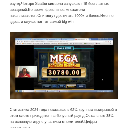
раунд.Четыре Scatter-символа запускают 15 бесплатных
вращений.Во время фриспинов множители
накапливаются.Они могут достигать 1000x и более.Именно
здесь и случается тот самый big win.
Статистика 2024 года показывает: 62% крупных выигрышей в
этом слоте приходятся на бонусный раунд.Остальные 38% –
на основную игру с участием множителей.Цифры
впечатляют.