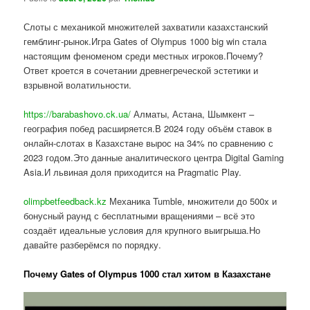
Слоты с механикой множителей захватили казахстанский
гемблинг-рынок.Игра Gates of Olympus 1000 big win стала
настоящим феноменом среди местных игроков.Почему?
Ответ кроется в сочетании древнегреческой эстетики и
взрывной волатильности.
https://barabashovo.ck.ua/
Алматы, Астана, Шымкент –
география побед расширяется.В 2024 году объём ставок в
онлайн-слотах в Казахстане вырос на 34% по сравнению с
2023 годом.Это данные аналитического центра Digital Gaming
Asia.И львиная доля приходится на Pragmatic Play.
olimpbetfeedback.kz
Механика Tumble, множители до 500x и
бонусный раунд с бесплатными вращениями – всё это
создаёт идеальные условия для крупного выигрыша.Но
давайте разберёмся по порядку.
Почему Gates of Olympus 1000 стал хитом в Казахстане