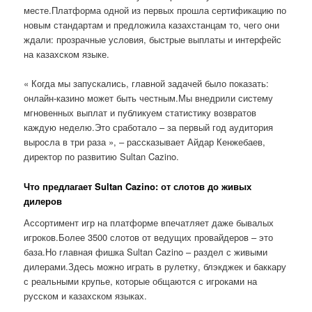
месте.Платформа одной из первых прошла сертификацию по
новым стандартам и предложила казахстанцам то, чего они
ждали: прозрачные условия, быстрые выплаты и интерфейс
на казахском языке.
« Когда мы запускались, главной задачей было показать:
онлайн-казино может быть честным.Мы внедрили систему
мгновенных выплат и публикуем статистику возвратов
каждую неделю.Это сработало – за первый год аудитория
выросла в три раза », – рассказывает Айдар Кенжебаев,
директор по развитию Sultan Cazino.
Что предлагает Sultan Cazino: от слотов до живых
дилеров
Ассортимент игр на платформе впечатляет даже бывалых
игроков.Более 3500 слотов от ведущих провайдеров – это
база.Но главная фишка Sultan Cazino – раздел с живыми
дилерами.Здесь можно играть в рулетку, блэкджек и баккару
с реальными крупье, которые общаются с игроками на
русском и казахском языках.