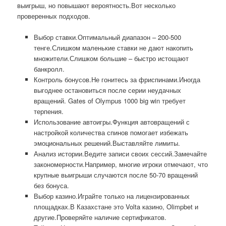
выигрыш, но повышают вероятность.Вот несколько
проверенных подходов.
Выбор ставки.Оптимальный диапазон – 200-500
тенге.Слишком маленькие ставки не дают накопить
множители.Слишком большие – быстро истощают
банкролл.
Контроль бонусов.Не гонитесь за фриспинами.Иногда
выгоднее остановиться после серии неудачных
вращений. Gates of Olympus 1000 big win требует
терпения.
Использование автоигры.Функция автовращений с
настройкой количества спинов помогает избежать
эмоциональных решений.Выставляйте лимиты.
Анализ истории.Ведите записи своих сессий.Замечайте
закономерности.Например, многие игроки отмечают, что
крупные выигрыши случаются после 50-70 вращений
без бонуса.
Выбор казино.Играйте только на лицензированных
площадках.В Казахстане это Volta казино, Olimpbet и
другие.Проверяйте наличие сертификатов.