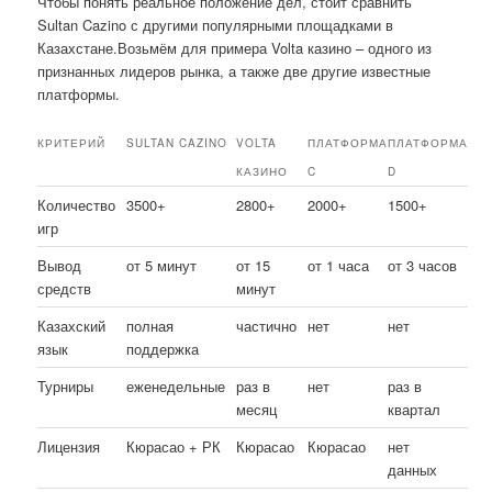
Чтобы понять реальное положение дел, стоит сравнить
Sultan Cazino с другими популярными площадками в
Казахстане.Возьмём для примера Volta казино – одного из
признанных лидеров рынка, а также две другие известные
платформы.
КРИТЕРИЙ
SULTAN CAZINO
VOLTA
ПЛАТФОРМА
ПЛАТФОРМА
КАЗИНО
C
D
Количество
3500+
2800+
2000+
1500+
игр
Вывод
от 5 минут
от 15
от 1 часа
от 3 часов
средств
минут
Казахский
полная
частично
нет
нет
язык
поддержка
Турниры
еженедельные
раз в
нет
раз в
месяц
квартал
Лицензия
Кюрасао + РК
Кюрасао
Кюрасао
нет
данных