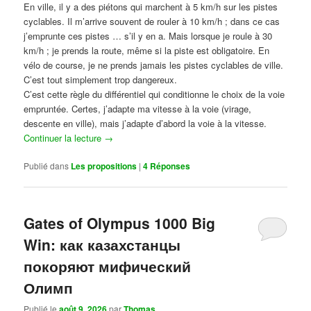
En ville, il y a des piétons qui marchent à 5 km/h sur les pistes
cyclables. Il m’arrive souvent de rouler à 10 km/h ; dans ce cas
j’emprunte ces pistes … s’il y en a. Mais lorsque je roule à 30
km/h ; je prends la route, même si la piste est obligatoire. En
vélo de course, je ne prends jamais les pistes cyclables de ville.
C’est tout simplement trop dangereux.
C’est cette règle du différentiel qui conditionne le choix de la voie
empruntée. Certes, j’adapte ma vitesse à la voie (virage,
descente en ville), mais j’adapte d’abord la voie à la vitesse.
Continuer la lecture
→
Publié dans
Les propositions
|
4
Réponses
Gates of Olympus 1000 Big
Win: как казахстанцы
покоряют мифический
Олимп
Publié le
août 9, 2026
par
Thomas