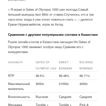
« Я играю в Gates of Olympus 1000 уже полгода.Самый
большой выигрыш был 850x от ставки.Случилось это в три
часа ночи, когда я уже хотел ложиться спать », – делится
Ержан Нурмагамбетов, игрок из Актау.
Сравнение с другими популярными слотами в Казахстане
Рынок онлайн-слотов в Казахстане насыщен.Но Gates of
Olympus 1000 занимает особую нишу.Сравним его с
конкурентами.
ПАРАМЕТР
GATES OF
SWEET
BIG BASS
OLYMPUS 1000
BONANZA
BONANZA
RTP
96.5%
96.48%
96.71%
Максимальный
5000x
21000x
4000x
множитель
Волатильность
Высокая
Средняя
Средняя
Механика
Tumble +
Tumble +
Pick &