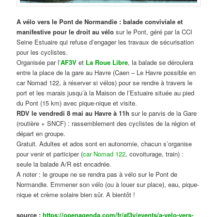
A vélo vers le Pont de Normandie : balade conviviale et
manifestive
pour le droit au vélo
sur le Pont, géré par la CCI
Seine Estuaire qui refuse d’engager les travaux de sécurisation
pour les cyclistes.
Organisée par l’
AF3V
et
La Roue Libre
, la balade se déroulera
entre la place de la gare au Havre (Caen – Le Havre possible en
car Nomad 122, à réserver si vélos) pour se rendre à travers le
port et les marais jusqu’à la Maison de l’Estuaire située au pied
du Pont (15 km) avec pique-nique et visite.
RDV le vendredi 8 mai au Havre à 11h
sur le parvis de la Gare
(routière + SNCF) : rassemblement des cyclistes de la région et
départ en groupe.
Gratuit. Adultes et ados sont en autonomie, chacun s’organise
pour venir et participer (
car Nomad 122
, covoiturage, train) :
seule la balade A/R est encadrée.
A noter : le groupe ne se rendra pas à vélo sur le Pont de
Normandie. Emmener son vélo (ou à louer sur place), eau, pique-
nique et crème solaire bien sûr. A bientôt !
source :
https://openagenda.com/fr/af3v/events/a-velo-vers-