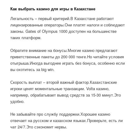
Как выбрать казино для игры в Казахстане
Легальность – первый критерий.В Казахстане работают
лицензированные операторы.Они платят налоги и соблюдают
законы. Gates of Olympus 1000 доступен на большинстве
таких платформ.
Обратите внимание на бонусы.Многие казино предлагают
приветственные пакеты до 200 000 тенге.Но читайте условия
отыгрыша.Иногда выгоднее играть без бонуса, особенно если
вы охотитесь за big win.
Скорость выплат – второй важный фактор.Казахстанские
игроки ценят моментальные транзакции. Volta казино,
например, обрабатывает вывод средств за 15-30 минут.Это
удобно.
Не забывайте про службу поддержки.Хорошее казино
отвечает на русском и казахском языках.Проверьте, есть ли
чат 24/7.Это сэкономит нервы.