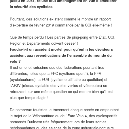
jusqu’en 2031, refuse tout aménagement en vue d’améliorer
la sécurité des cyclistes.
Pourtant, des solutions existent comme le montre un rapport
d’expertise de février 2019 commandé par la CCI elle-même !
Que de temps perdu ! Les parties de ping-pong entre État, CCI,
Région et Départements doivent cesser !
Faudra-t-il un accident mortel pour qu’enfin les décideurs
accèdent aux revendications de l’ensemble du monde du
vélo ?
Il est en effet rarissime que des fédérations pourtant très
différentes, telles que la FFC (cyclisme sportif), la FFV
(cyclotourisme), la FUB (cyclisme utilitaire ou quotidien) et
l’AF3V (réseau cyclable des voies vertes et véloroutes) se
retrouvent sur une même question ce qui montre bien qu’il est
plus que temps d’agir !
De nombreux touristes le traversent chaque année en empruntant
le trajet de la Vélomaritime ou de l’Euro Vélo 4, des cyclosportifs
normands l’utilisent très fréquemment lors de leurs sorties
hebdomadaires ou des salariés de la zone industrialo-portuaire