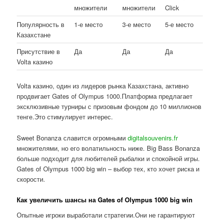
множители
множители
Click
Популярность в
1-е место
3-е место
5-е место
Казахстане
Присутствие в
Да
Да
Да
Volta казино
Volta казино, один из лидеров рынка Казахстана, активно
продвигает Gates of Olympus 1000.Платформа предлагает
эксклюзивные турниры с призовым фондом до 10 миллионов
тенге.Это стимулирует интерес.
Sweet Bonanza славится огромными
digitalsouvenirs.fr
множителями, но его волатильность ниже. Big Bass Bonanza
больше подходит для любителей рыбалки и спокойной игры.
Gates of Olympus 1000 big win – выбор тех, кто хочет риска и
скорости.
Как увеличить шансы на Gates of Olympus 1000 big win
Опытные игроки выработали стратегии.Они не гарантируют