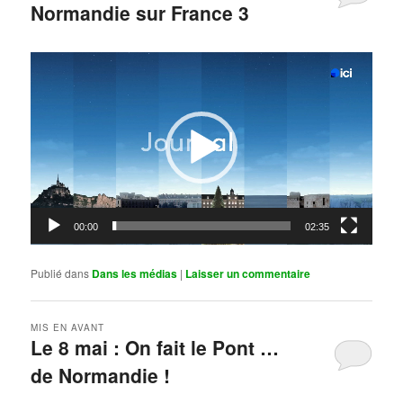
Normandie sur France 3
Publié le
mai 11, 2026
par
Steph
Lecteur
vidéo
00:00
02:35
Publié dans
Dans les médias
|
Laisser un commentaire
MIS EN AVANT
Le 8 mai : On fait le Pont …
de Normandie !