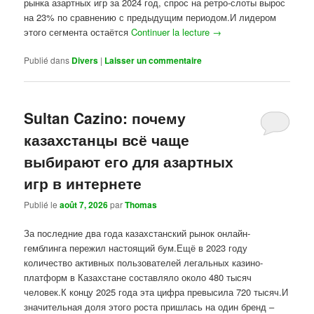
рынка азартных игр за 2024 год, спрос на ретро-слоты вырос
на 23% по сравнению с предыдущим периодом.И лидером
этого сегмента остаётся
Continuer la lecture
→
Publié dans
Divers
|
Laisser un commentaire
Sultan Cazino: почему
казахстанцы всё чаще
выбирают его для азартных
игр в интернете
Publié le
août 7, 2026
par
Thomas
За последние два года казахстанский рынок онлайн-
гемблинга пережил настоящий бум.Ещё в 2023 году
количество активных пользователей легальных казино-
платформ в Казахстане составляло около 480 тысяч
человек.К концу 2025 года эта цифра превысила 720 тысяч.И
значительная доля этого роста пришлась на один бренд –