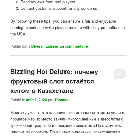
Read reviews from real players
Contact customer support for any concerns
By following these tips, you can ensure a fair and enjoyable
gaming experience while playing roulette with daily promotions in
the USA.
Publié dans
Divers
|
Laisser un commentaire
Sizzling Hot Deluxe: почему
фруктовый слот остаётся
хитом в Казахстане
Publié le
août 7, 2026
par
Thomas
Многие думают, что классические игровые автоматы ушли в
прошлое.Что их место заняли многолинейные видеослоты с
трёхмерной графикой и сложными сюжетами.Но статистика
говорит об обратном.По данным аналитики казахстанского