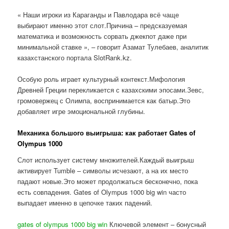
« Наши игроки из Караганды и Павлодара всё чаще
выбирают именно этот слот.Причина – предсказуемая
математика и возможность сорвать джекпот даже при
минимальной ставке », – говорит Азамат Тулебаев, аналитик
казахстанского портала SlotRank.kz.
Особую роль играет культурный контекст.Мифология
Древней Греции перекликается с казахскими эпосами.Зевс,
громовержец с Олимпа, воспринимается как батыр.Это
добавляет игре эмоциональной глубины.
Механика большого выигрыша: как работает Gates of
Olympus 1000
Слот использует систему множителей.Каждый выигрыш
активирует Tumble – символы исчезают, а на их место
падают новые.Это может продолжаться бесконечно, пока
есть совпадения. Gates of Olympus 1000 big win часто
выпадает именно в цепочке таких падений.
gates of olympus 1000 big win
Ключевой элемент – бонусный