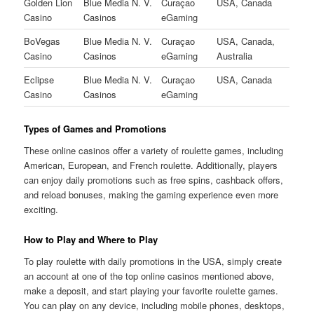
Golden Lion
Blue Media N. V.
Curaçao
USA, Canada
Casino
Casinos
eGaming
BoVegas
Blue Media N. V.
Curaçao
USA, Canada,
Casino
Casinos
eGaming
Australia
Eclipse
Blue Media N. V.
Curaçao
USA, Canada
Casino
Casinos
eGaming
Types of Games and Promotions
These online casinos offer a variety of roulette games, including
American, European, and French roulette. Additionally, players
can enjoy daily promotions such as free spins, cashback offers,
and reload bonuses, making the gaming experience even more
exciting.
How to Play and Where to Play
To play roulette with daily promotions in the USA, simply create
an account at one of the top online casinos mentioned above,
make a deposit, and start playing your favorite roulette games.
You can play on any device, including mobile phones, desktops,