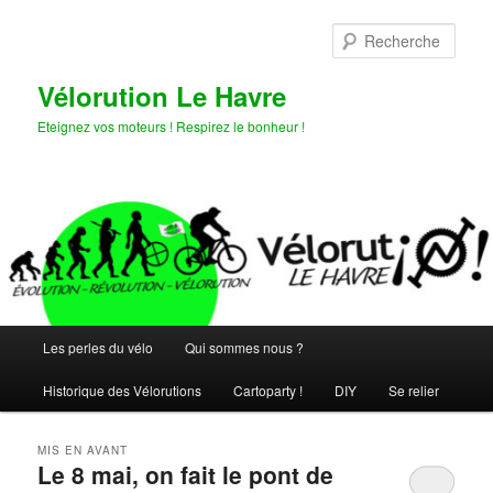
Aller
Aller
au
au
Rech
contenu
contenu
principal
secondaire
Vélorution Le Havre
Eteignez vos moteurs ! Respirez le bonheur !
Menu
Les perles du vélo
Qui sommes nous ?
principal
Historique des Vélorutions
Cartoparty !
DIY
Se relier
MIS EN AVANT
Le 8 mai, on fait le pont de