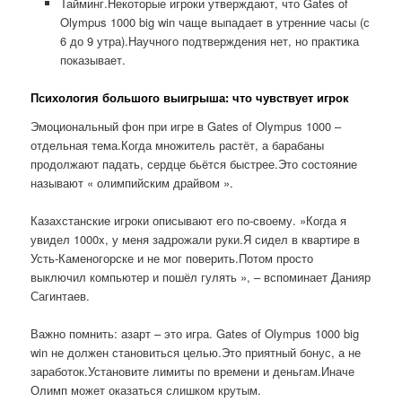
Тайминг.Некоторые игроки утверждают, что Gates of
Olympus 1000 big win чаще выпадает в утренние часы (с
6 до 9 утра).Научного подтверждения нет, но практика
показывает.
Психология большого выигрыша: что чувствует игрок
Эмоциональный фон при игре в Gates of Olympus 1000 –
отдельная тема.Когда множитель растёт, а барабаны
продолжают падать, сердце бьётся быстрее.Это состояние
называют « олимпийским драйвом ».
Казахстанские игроки описывают его по-своему. »Когда я
увидел 1000x, у меня задрожали руки.Я сидел в квартире в
Усть-Каменогорске и не мог поверить.Потом просто
выключил компьютер и пошёл гулять », – вспоминает Данияр
Сагинтаев.
Важно помнить: азарт – это игра. Gates of Olympus 1000 big
win не должен становиться целью.Это приятный бонус, а не
заработок.Установите лимиты по времени и деньгам.Иначе
Олимп может оказаться слишком крутым.