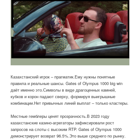
Казахстанский игрок – прагматик.Ему нужны понятные
правила и реальные шансы. Gates of Olympus 1000 big win
даёт именно это.Символы в виде драгоценных камней,
кубков и корон падают сверху, формируя выигрышные
комбинации.Нет привычных линий выплат – только кластеры.
Местные гемблеры ценят прозрачность.В 2023 году
казахстанские казино-агрегаторы зафиксировали рост
запросов на слоты с высоким RTP. Gates of Olympus 1000
демонстрирует возврат 96.5%.Это выше среднего по рынку.