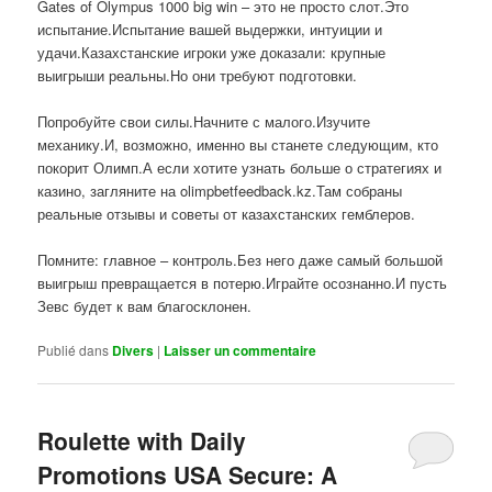
Gates of Olympus 1000 big win – это не просто слот.Это
испытание.Испытание вашей выдержки, интуиции и
удачи.Казахстанские игроки уже доказали: крупные
выигрыши реальны.Но они требуют подготовки.
Попробуйте свои силы.Начните с малого.Изучите
механику.И, возможно, именно вы станете следующим, кто
покорит Олимп.А если хотите узнать больше о стратегиях и
казино, загляните на olimpbetfeedback.kz.Там собраны
реальные отзывы и советы от казахстанских гемблеров.
Помните: главное – контроль.Без него даже самый большой
выигрыш превращается в потерю.Играйте осознанно.И пусть
Зевс будет к вам благосклонен.
Publié dans
Divers
|
Laisser un commentaire
Roulette with Daily
Promotions USA Secure: A