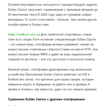
Особой популярностью пользуются турниры.Каждую неделю
Sultan Cazino запускает соревнования с призовым фондом до
50 миллионов тенге.В 2024 году один из турниров собрал
рекордные 12 тысяч участников – больше, чем любое другое
онлайн-казино в Казахстане.
https://icedkyiv.com.ua
Для любителей спортивных ставок
тоже есть опции.Хотя основная специализация Sultan Cazino
– это казино-игры, платформа активно развивает линию на
казахстанские спортивные события.Ставки на матчи КПЛ, бои
казахстанских бойцов ММА и даже на игры национальной
сборной по футболу – всё это доступно в несколько кликов.
Важный нюанс: платформа адаптирована под мобильные
устройства.Приложение Sultan Cazino работает на iOS и
Android без лагов, что критично для казахстанцев, которые
привыкли играть в перерывах на работе или в пробках.А
пробки в Алматы, как известно, дают на это немало времени.
Сравнение Sultan Cazino с другими платформами