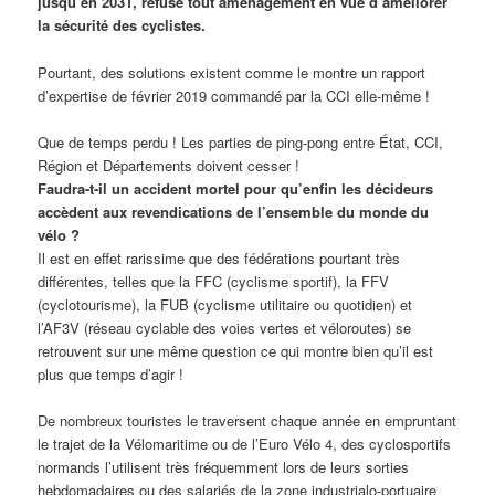
jusqu’en 2031, refuse tout aménagement en vue d’améliorer
la sécurité des cyclistes.
Pourtant, des solutions existent comme le montre un rapport
d’expertise de février 2019 commandé par la CCI elle-même !
Que de temps perdu ! Les parties de ping-pong entre État, CCI,
Région et Départements doivent cesser !
Faudra-t-il un accident mortel pour qu’enfin les décideurs
accèdent aux revendications de l’ensemble du monde du
vélo ?
Il est en effet rarissime que des fédérations pourtant très
différentes, telles que la FFC (cyclisme sportif), la FFV
(cyclotourisme), la FUB (cyclisme utilitaire ou quotidien) et
l’AF3V (réseau cyclable des voies vertes et véloroutes) se
retrouvent sur une même question ce qui montre bien qu’il est
plus que temps d’agir !
De nombreux touristes le traversent chaque année en empruntant
le trajet de la Vélomaritime ou de l’Euro Vélo 4, des cyclosportifs
normands l’utilisent très fréquemment lors de leurs sorties
hebdomadaires ou des salariés de la zone industrialo-portuaire