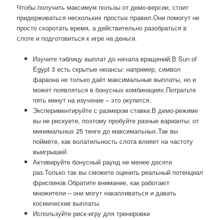
Чтобы получить максимум пользы от демо-версии, стоит
придерживаться нескольких простых правил.Они помогут не
просто скоротать время, а действительно разобраться в
слоте и подготовиться к игре на деньги.
Изучите таблицу выплат до начала вращений.В Sun of
Egypt 3 есть скрытые нюансы: например, символ
фараона не только даёт максимальные выплаты, но и
может появляться в бонусных комбинациях.Потратьте
пять минут на изучение – это окупится.
Экспериментируйте с размером ставки.В демо-режиме
вы не рискуете, поэтому пробуйте разные варианты: от
минимальных 25 тенге до максимальных.Так вы
поймёте, как волатильность слота влияет на частоту
выигрышей.
Активируйте бонусный раунд не менее десяти
раз.Только так вы сможете оценить реальный потенциал
фриспинов.Обратите внимание, как работают
множители – они могут накапливаться и давать
космические выплаты.
Используйте риск-игру для тренировки