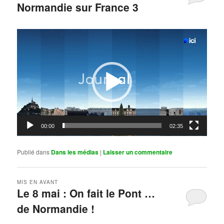
Normandie sur France 3
Publié le
mai 11, 2026
par
Steph
Lecteur
vidéo
00:00
02:35
Publié dans
Dans les médias
|
Laisser un commentaire
MIS EN AVANT
Le 8 mai : On fait le Pont …
de Normandie !