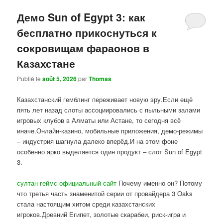
Демо Sun of Egypt 3: как
бесплатно прикоснуться к
сокровищам фараонов в
Казахстане
Publié le
août 5, 2026
par
Thomas
Казахстанский гемблинг переживает новую эру.Если ещё
пять лет назад слоты ассоциировались с пыльными залами
игровых клубов в Алматы или Астане, то сегодня всё
иначе.Онлайн-казино, мобильные приложения, демо-режимы
– индустрия шагнула далеко вперёд.И на этом фоне
особенно ярко выделяется один продукт – слот Sun of Egypt
3.
султан геймс официальный сайт
Почему именно он? Потому
что третья часть знаменитой серии от провайдера 3 Oaks
стала настоящим хитом среди казахстанских
игроков.Древний Египет, золотые скарабеи, риск-игра и