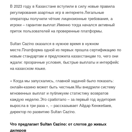
В 2023 году в Казахстане вступили в силу новые правила
регулирования азартных игр в интернете.Легальные
операторы получили чёткие лицензионные требования, а
игроки – гарантии выплат.Именно тогда начался активный
приток пользователей на проверенные платформы.
Sultan Cazino оказался в нужное время в нужном
месте.Платформа одной из первых прошла сертификацию по
новым стандартам и предложила казахстанцам то, чего они
ждали: прозрачные условия, быстрые выплаты и интерфейс
на казахском языке.
« Когда мы запускались, главной задачей было показать:
онлайн-казино может быть честным.Мы внедрили систему
мгновенных выплат и публикуем статистику возвратов
каждую неделю.Это сработало – за первый год аудитория
выросла в три раза », – рассказывает Айдар Кенжебаев,
директор по развитию Sultan Cazino.
Что предлагает Sultan Cazino: от слотов до живых
дилеров