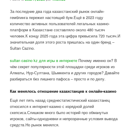
За последние два года казахстанский рынок онлайн-
гемблинга пережил настоящий бум.Ещё в 2023 году
количество активных пользователей легальных казино-
платформ в Казахстане составляло около 480 тысяч
человек.К концу 2025 года эта цифра превысила 720 тысяч.И
значительная доля этого роста пришлась на один бренд –
Sultan Cazino.
sultan casino kz для игры в интернете
Почему именно он? В
чём секрет популярности этой площадки среди игроков из
Алматы, Нур-Султана, Шымкента и других городов? Давайте
разбираться без лишнего пафоса – просто и по делу.
Как менялось отношение казахстанцев к онлайн-казино
Ещё лет пять назад среднестатистический казахстанец
относился к интернет-казино с изрядной долей
скепсиса.Слишком много было историй про обманутых
игроков, сайты-однодневки и непрозрачные условия вывода
средств.Но рынок менялся.