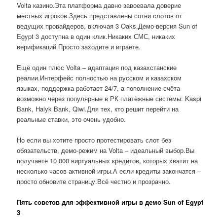
Volta казино.Эта платформа давно завоевала доверие
местных игроков.Здесь представлены сотни слотов от
ведущих провайдеров, включая 3 Oaks.Демо-версия Sun of
Egypt 3 доступна в один клик.Никаких СМС, никаких
верификаций.Просто заходите и играете.
Ещё один плюс Volta – адаптация под казахстанские
реалии.Интерфейс полностью на русском и казахском
языках, поддержка работает 24/7, а пополнение счёта
возможно через популярные в РК платёжные системы: Kaspi
Bank, Halyk Bank, Qiwi.Для тех, кто решит перейти на
реальные ставки, это очень удобно.
Но если вы хотите просто протестировать слот без
обязательств, демо-режим на Volta – идеальный выбор.Вы
получаете 10 000 виртуальных кредитов, которых хватит на
несколько часов активной игры.А если кредиты закончатся –
просто обновите страницу.Всё честно и прозрачно.
Пять советов для эффективной игры в демо Sun of Egypt
3