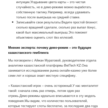
интуиции.Угадывание цвета карты – это чистая
случайность, но в демо-режиме можно выработать
собственную тактику.Например, всегда удваивать
только после выигрыша на средней ставке.
Записывайте свои результаты.Ведите простой блокнот:
сколько вращений сделали, сколько раз выпал бонус,
какой был максимальный выигрыш.Это поможет
объективно оценить слот без иллюзий.
Мнение эксперта: почему демо-режим – это будущее
казахстанского гемблинга
Мы поговорили с Айжан Муратовой, руководителем отдела
аналитики казахстанской платформы BetTech KZ.Она
занимается исследованием рынка онлайн-казино уже более
семи лет и хорошо знает местную специфику.
« Казахстанский игрок – очень осторожный.У нас менталитет
такой: сначала семь раз отмерь, потом один раз
отрежь.Демо-режимы идеально вписываются в эту модель
поведения.Мы видим, что количество пользователей,
которые тестируют слоты бесплатно, за последние два года