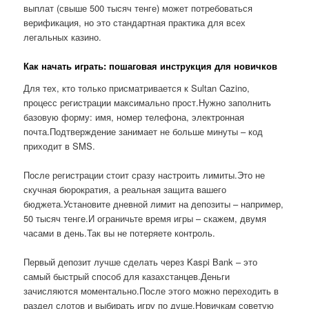
выплат (свыше 500 тысяч тенге) может потребоваться
верификация, но это стандартная практика для всех
легальных казино.
Как начать играть: пошаговая инструкция для новичков
Для тех, кто только присматривается к Sultan Cazino,
процесс регистрации максимально прост.Нужно заполнить
базовую форму: имя, номер телефона, электронная
почта.Подтверждение занимает не больше минуты – код
приходит в SMS.
После регистрации стоит сразу настроить лимиты.Это не
скучная бюрократия, а реальная защита вашего
бюджета.Установите дневной лимит на депозиты – например,
50 тысяч тенге.И ограничьте время игры – скажем, двумя
часами в день.Так вы не потеряете контроль.
Первый депозит лучше сделать через Kaspi Bank – это
самый быстрый способ для казахстанцев.Деньги
зачисляются моментально.После этого можно переходить в
раздел слотов и выбирать игру по душе.Новичкам советую