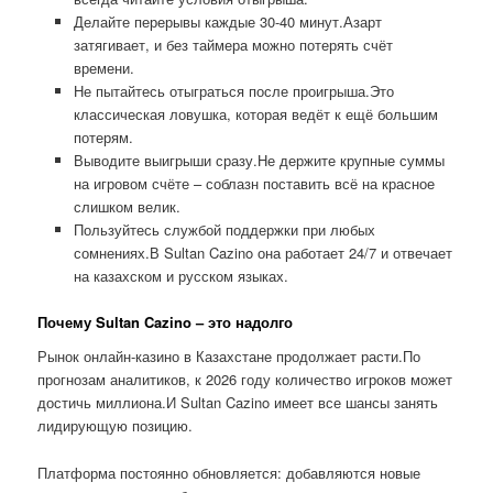
Делайте перерывы каждые 30-40 минут.Азарт
затягивает, и без таймера можно потерять счёт
времени.
Не пытайтесь отыграться после проигрыша.Это
классическая ловушка, которая ведёт к ещё большим
потерям.
Выводите выигрыши сразу.Не держите крупные суммы
на игровом счёте – соблазн поставить всё на красное
слишком велик.
Пользуйтесь службой поддержки при любых
сомнениях.В Sultan Cazino она работает 24/7 и отвечает
на казахском и русском языках.
Почему Sultan Cazino – это надолго
Рынок онлайн-казино в Казахстане продолжает расти.По
прогнозам аналитиков, к 2026 году количество игроков может
достичь миллиона.И Sultan Cazino имеет все шансы занять
лидирующую позицию.
Платформа постоянно обновляется: добавляются новые