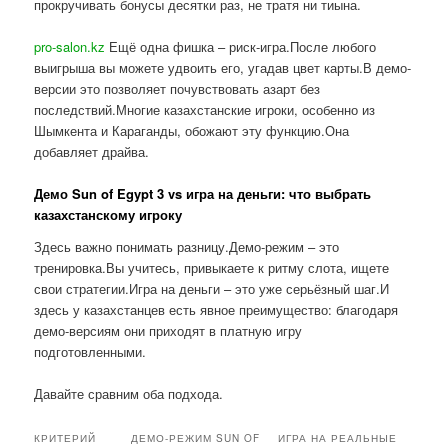
прокручивать бонусы десятки раз, не тратя ни тиына.
pro-salon.kz
Ещё одна фишка – риск-игра.После любого
выигрыша вы можете удвоить его, угадав цвет карты.В демо-
версии это позволяет почувствовать азарт без
последствий.Многие казахстанские игроки, особенно из
Шымкента и Караганды, обожают эту функцию.Она
добавляет драйва.
Демо Sun of Egypt 3 vs игра на деньги: что выбрать
казахстанскому игроку
Здесь важно понимать разницу.Демо-режим – это
тренировка.Вы учитесь, привыкаете к ритму слота, ищете
свои стратегии.Игра на деньги – это уже серьёзный шаг.И
здесь у казахстанцев есть явное преимущество: благодаря
демо-версиям они приходят в платную игру
подготовленными.
Давайте сравним оба подхода.
КРИТЕРИЙ
ДЕМО-РЕЖИМ SUN OF
ИГРА НА РЕАЛЬНЫЕ