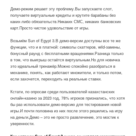
Демо-режим решает эту проблему.Вы запускаете слот,
получаете виртуальные кредиты и крутите барабаны без
каких-либо обязательств.Никаких СМС, никаких банковских
карт.Просто чистое удовольствие от игры.
Возьмём Sun of Egypt 3.В демо-версии доступны все те же
функции, что и в платной: символы скаттеров, wild-замены,
бонусный раунд с бесплатными вращениями.Разница только
в том, что выигрыш остаётся виртуальным.Но для новичка
это идеальный тренажёр.Можно спокойно разобраться в
механике, понять, как работают множители, и только потом,
если захочется, переходить на реальные ставки.
Кстати, по опросам среди пользователей казахстанских
онлайн-казино за 2023 год, 78% игроков признались, что хотя
бы раз использовали демо-версию для тестирования новой
игры.И почти половина из них после этого решились на игру
на деньги.Демо – это не просто развлечение, это мостик к
уверенности.