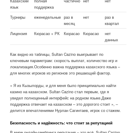
Казахский
полная
частично
нет
нет
язык
поддержка
Турниры
еженедельные
раз в
нет
раз в
месяц
квартал
Лицензия
Кюрасао + РК
Кюрасао
Кюрасао
нет
данных
Как видно из таблицы, Sultan Cazino выигрывает по
ключевым параметрам: скорость выплат, количество игр и
локализация.Особенно важна поддержка казахского языка –
для многих игроков из регионов это решающий фактор.
« Я из Кызылорды, и для меня было принципиально найти
казино на казахском. Sultan Cazino стал первым, где я
увидел полноценный интерфейс на родном языке.Даже
поддержка отвечает на казахском – это дорогого стоит », –
делится впечатлениями Нурлан Сагинтаев, игрок со стажем.
Безопасность и надёжность: что стоит за репутацией
В мире онлайн-гемблинга репутация – это всё. Sultan Cazino