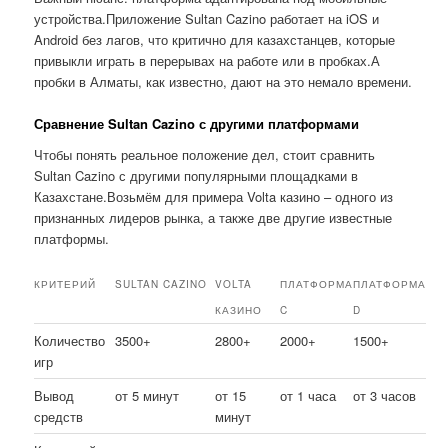
устройства.Приложение Sultan Cazino работает на iOS и
Android без лагов, что критично для казахстанцев, которые
привыкли играть в перерывах на работе или в пробках.А
пробки в Алматы, как известно, дают на это немало времени.
Сравнение Sultan Cazino с другими платформами
Чтобы понять реальное положение дел, стоит сравнить
Sultan Cazino с другими популярными площадками в
Казахстане.Возьмём для примера Volta казино – одного из
признанных лидеров рынка, а также две другие известные
платформы.
КРИТЕРИЙ
SULTAN CAZINO
VOLTA
ПЛАТФОРМА
ПЛАТФОРМА
КАЗИНО
C
D
Количество
3500+
2800+
2000+
1500+
игр
Вывод
от 5 минут
от 15
от 1 часа
от 3 часов
средств
минут