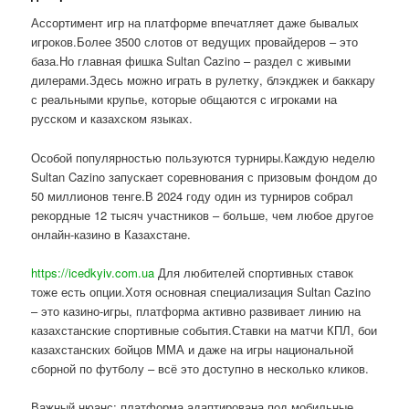
Ассортимент игр на платформе впечатляет даже бывалых
игроков.Более 3500 слотов от ведущих провайдеров – это
база.Но главная фишка Sultan Cazino – раздел с живыми
дилерами.Здесь можно играть в рулетку, блэкджек и баккару
с реальными крупье, которые общаются с игроками на
русском и казахском языках.
Особой популярностью пользуются турниры.Каждую неделю
Sultan Cazino запускает соревнования с призовым фондом до
50 миллионов тенге.В 2024 году один из турниров собрал
рекордные 12 тысяч участников – больше, чем любое другое
онлайн-казино в Казахстане.
https://icedkyiv.com.ua
Для любителей спортивных ставок
тоже есть опции.Хотя основная специализация Sultan Cazino
– это казино-игры, платформа активно развивает линию на
казахстанские спортивные события.Ставки на матчи КПЛ, бои
казахстанских бойцов ММА и даже на игры национальной
сборной по футболу – всё это доступно в несколько кликов.
Важный нюанс: платформа адаптирована под мобильные