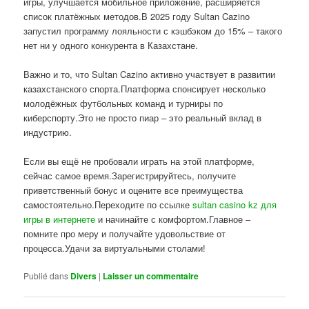
игры, улучшается мобильное приложение, расширяется
список платёжных методов.В 2025 году Sultan Cazino
запустил программу лояльности с кэшбэком до 15% – такого
нет ни у одного конкурента в Казахстане.
Важно и то, что Sultan Cazino активно участвует в развитии
казахстанского спорта.Платформа спонсирует несколько
молодёжных футбольных команд и турниры по
киберспорту.Это не просто пиар – это реальный вклад в
индустрию.
Если вы ещё не пробовали играть на этой платформе,
сейчас самое время.Зарегистрируйтесь, получите
приветственный бонус и оцените все преимущества
самостоятельно.Переходите по ссылке
sultan casino kz для
игры в интернете
и начинайте с комфортом.Главное –
помните про меру и получайте удовольствие от
процесса.Удачи за виртуальными столами!
Publié dans
Divers
|
Laisser un commentaire