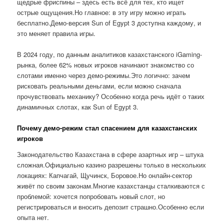
щедрые фриспины – здесь есть всё для тех, кто ищет
острые ощущения.Но главное: в эту игру можно играть
бесплатно.Демо-версия Sun of Egypt 3 доступна каждому, и
это меняет правила игры.
В 2024 году, по данным аналитиков казахстанского iGaming-
рынка, более 62% новых игроков начинают знакомство со
слотами именно через демо-режимы.Это логично: зачем
рисковать реальными деньгами, если можно сначала
прочувствовать механику? Особенно когда речь идёт о таких
динамичных слотах, как Sun of Egypt 3.
Почему демо-режим стал спасением для казахстанских
игроков
Законодательство Казахстана в сфере азартных игр – штука
сложная.Официально казино разрешены только в нескольких
локациях: Капчагай, Щучинск, Боровое.Но онлайн-сектор
живёт по своим законам.Многие казахстанцы сталкиваются с
проблемой: хочется попробовать новый слот, но
регистрироваться и вносить депозит страшно.Особенно если
опыта нет.