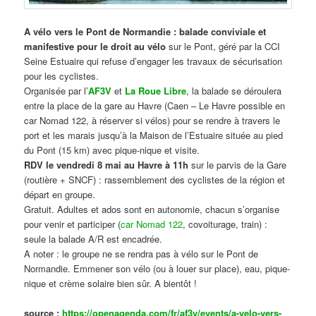
A vélo vers le Pont de Normandie : balade conviviale et
manifestive
pour le droit au vélo
sur le Pont, géré par la CCI
Seine Estuaire qui refuse d’engager les travaux de sécurisation
pour les cyclistes.
Organisée par l’
AF3V
et
La Roue Libre
, la balade se déroulera
entre la place de la gare au Havre (Caen – Le Havre possible en
car Nomad 122, à réserver si vélos) pour se rendre à travers le
port et les marais jusqu’à la Maison de l’Estuaire située au pied
du Pont (15 km) avec pique-nique et visite.
RDV le vendredi 8 mai au Havre à 11h
sur le parvis de la Gare
(routière + SNCF) : rassemblement des cyclistes de la région et
départ en groupe.
Gratuit. Adultes et ados sont en autonomie, chacun s’organise
pour venir et participer (
car Nomad 122
, covoiturage, train) :
seule la balade A/R est encadrée.
A noter : le groupe ne se rendra pas à vélo sur le Pont de
Normandie. Emmener son vélo (ou à louer sur place), eau, pique-
nique et crème solaire bien sûr. A bientôt !
source :
https://openagenda.com/fr/af3v/events/a-velo-vers-