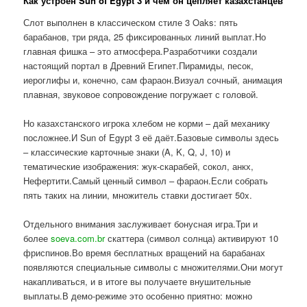
Как устроен Sun of Egypt 3 и чем он цепляет казахстанцев
Слот выполнен в классическом стиле 3 Oaks: пять
барабанов, три ряда, 25 фиксированных линий выплат.Но
главная фишка – это атмосфера.Разработчики создали
настоящий портал в Древний Египет.Пирамиды, песок,
иероглифы и, конечно, сам фараон.Визуал сочный, анимация
плавная, звуковое сопровождение погружает с головой.
Но казахстанского игрока хлебом не корми – дай механику
посложнее.И Sun of Egypt 3 её даёт.Базовые символы здесь
– классические карточные знаки (A, K, Q, J, 10) и
тематические изображения: жук-скарабей, сокол, анкх,
Нефертити.Самый ценный символ – фараон.Если собрать
пять таких на линии, множитель ставки достигает 50x.
Отдельного внимания заслуживает бонусная игра.Три и
более
soeva.com.br
скаттера (символ солнца) активируют 10
фриспинов.Во время бесплатных вращений на барабанах
появляются специальные символы с множителями.Они могут
накапливаться, и в итоге вы получаете внушительные
выплаты.В демо-режиме это особенно приятно: можно