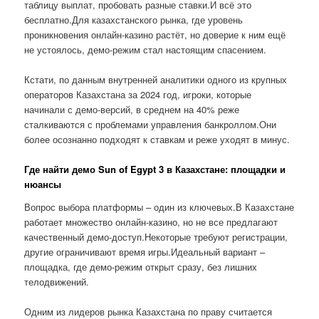
таблицу выплат, пробовать разные ставки.И всё это
бесплатно.Для казахстанского рынка, где уровень
проникновения онлайн-казино растёт, но доверие к ним ещё
не устоялось, демо-режим стал настоящим спасением.
Кстати, по данным внутренней аналитики одного из крупных
операторов Казахстана за 2024 год, игроки, которые
начинали с демо-версий, в среднем на 40% реже
сталкиваются с проблемами управления банкроллом.Они
более осознанно подходят к ставкам и реже уходят в минус.
Где найти демо Sun of Egypt 3 в Казахстане: площадки и
нюансы
Вопрос выбора платформы – один из ключевых.В Казахстане
работает множество онлайн-казино, но не все предлагают
качественный демо-доступ.Некоторые требуют регистрации,
другие ограничивают время игры.Идеальный вариант –
площадка, где демо-режим открыт сразу, без лишних
телодвижений.
Одним из лидеров рынка Казахстана по праву считается