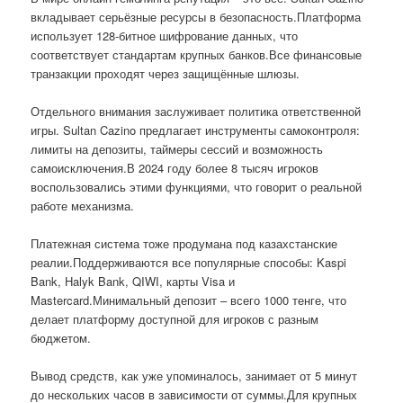
вкладывает серьёзные ресурсы в безопасность.Платформа
использует 128-битное шифрование данных, что
соответствует стандартам крупных банков.Все финансовые
транзакции проходят через защищённые шлюзы.
Отдельного внимания заслуживает политика ответственной
игры. Sultan Cazino предлагает инструменты самоконтроля:
лимиты на депозиты, таймеры сессий и возможность
самоисключения.В 2024 году более 8 тысяч игроков
воспользовались этими функциями, что говорит о реальной
работе механизма.
Платежная система тоже продумана под казахстанские
реалии.Поддерживаются все популярные способы: Kaspi
Bank, Halyk Bank, QIWI, карты Visa и
Mastercard.Минимальный депозит – всего 1000 тенге, что
делает платформу доступной для игроков с разным
бюджетом.
Вывод средств, как уже упоминалось, занимает от 5 минут
до нескольких часов в зависимости от суммы.Для крупных