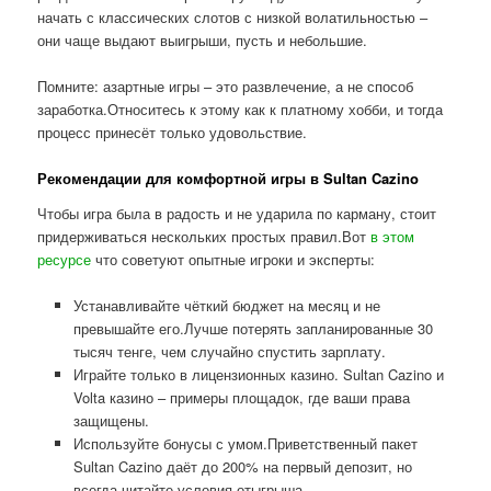
начать с классических слотов с низкой волатильностью –
они чаще выдают выигрыши, пусть и небольшие.
Помните: азартные игры – это развлечение, а не способ
заработка.Относитесь к этому как к платному хобби, и тогда
процесс принесёт только удовольствие.
Рекомендации для комфортной игры в Sultan Cazino
Чтобы игра была в радость и не ударила по карману, стоит
придерживаться нескольких простых правил.Вот
в этом
ресурсе
что советуют опытные игроки и эксперты:
Устанавливайте чёткий бюджет на месяц и не
превышайте его.Лучше потерять запланированные 30
тысяч тенге, чем случайно спустить зарплату.
Играйте только в лицензионных казино. Sultan Cazino и
Volta казино – примеры площадок, где ваши права
защищены.
Используйте бонусы с умом.Приветственный пакет
Sultan Cazino даёт до 200% на первый депозит, но
всегда читайте условия отыгрыша.