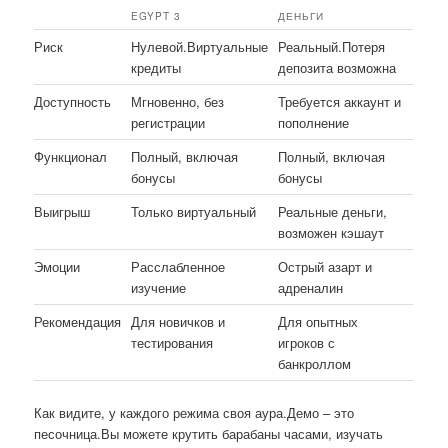
EGYPT 3
ДЕНЬГИ
Риск
Нулевой.Виртуальные
Реальный.Потеря
кредиты
депозита возможна
Доступность
Мгновенно, без
Требуется аккаунт и
регистрации
пополнение
Функционал
Полный, включая
Полный, включая
бонусы
бонусы
Выигрыш
Только виртуальный
Реальные деньги,
возможен кэшаут
Эмоции
Расслабленное
Острый азарт и
изучение
адреналин
Рекомендация
Для новичков и
Для опытных
тестирования
игроков с
банкроллом
Как видите, у каждого режима своя аура.Демо – это
песочница.Вы можете крутить барабаны часами, изучать