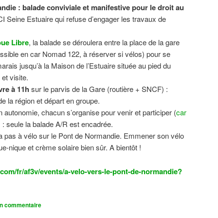
ndie : balade conviviale et manifestive
pour le droit au
CI Seine Estuaire qui refuse d’engager les travaux de
.
ue Libre
, la balade se déroulera entre la place de la gare
sible en car Nomad 122, à réserver si vélos) pour se
 marais jusqu’à la Maison de l’Estuaire située au pied du
t visite.
vre à 11h
sur le parvis de la Gare (routière + SNCF) :
 la région et départ en groupe.
n autonomie, chacun s’organise pour venir et participer (
car
n) : seule la balade A/R est encadrée.
dra pas à vélo sur le Pont de Normandie. Emmener son vélo
ue-nique et crème solaire bien sûr. A bientôt !
com/fr/af3v/events/a-velo-vers-le-pont-de-normandie?
un commentaire