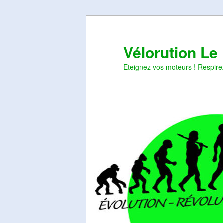
Aller
Aller
au
au
contenu
contenu
Vélorution Le
principal
secondaire
Eteignez vos moteurs ! Respire