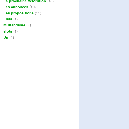
La prochaine vélorution
(15)
Les annonces
(19)
Les propositions
(11)
Lists
(1)
Militantisme
(7)
slots
(1)
Un
(1)