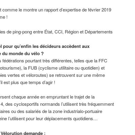
nt comme le montre un rapport d’expertise de février 2019
me !
ies de ping-pong entre État, CCI, Région et Départements
el pour qu’enfin les décideurs accèdent aux
e du monde du vélo ?
s fédérations pourtant très différentes, telles que la FFC
otourisme), la FUB (cyclisme utilitaire ou quotidien) et
oies vertes et véloroutes) se retrouvent sur une même
il est plus que temps d’agir !
rsent chaque année en empruntant le trajet de la
 4, des cyclosportifs normands l’utilisent très fréquemment
ires ou des salariés de la zone industrialo-portuaire
Seine l’utilisent pour leur déplacements quotidiens…
H Vélorution demande :