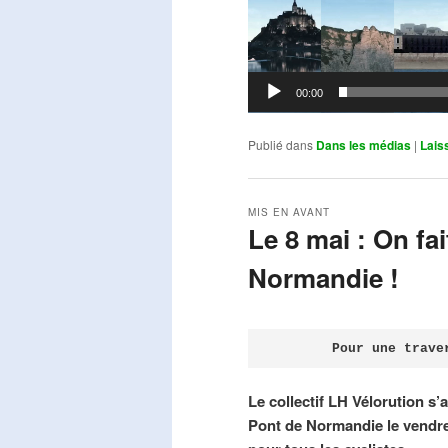
00:00
Publié dans
Dans les médias
|
Lais
MIS EN AVANT
Le 8 mai : On fa
Normandie !
Publié le
avril 18, 2026
par
Steph
Pour une trave
Le collectif LH Vélorution s’
Pont de Normandie le vendre