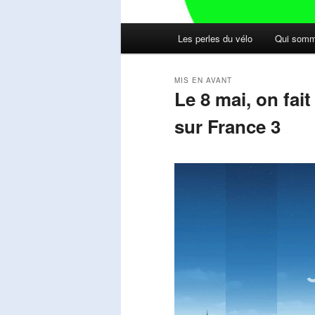
Menu
Les perles du vélo
Qui somm
principal
MIS EN AVANT
Le 8 mai, on fai
sur France 3
Publié le
mai 11, 2026
par
Steph
Lecteur
vidéo