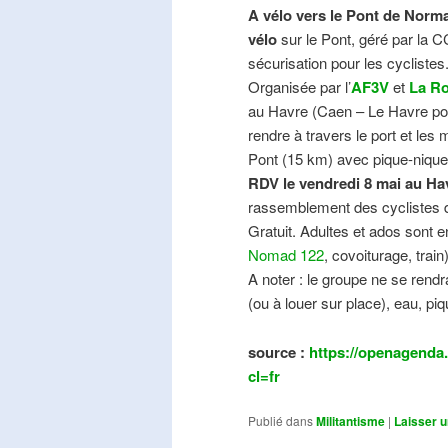
A vélo vers le Pont de Norma
vélo
sur le Pont, géré par la C
sécurisation pour les cyclistes
Organisée par l’
AF3V
et
La Ro
au Havre (Caen – Le Havre pos
rendre à travers le port et les
Pont (15 km) avec pique-nique e
RDV le vendredi 8 mai au Ha
rassemblement des cyclistes de
Gratuit. Adultes et ados sont e
Nomad 122
, covoiturage, trai
A noter : le groupe ne se ren
(ou à louer sur place), eau, piq
source :
https://openagenda.
cl=fr
Publié dans
Militantisme
|
Laisser 