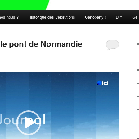
es nous ?
Historique des Vélorutions
Cartoparty !
DIY
Se 
t le pont de Normandie