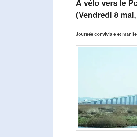
A vélo vers le P
(Vendredi 8 mai,
Publié le
mars 29, 2026
par
Steph
Journée conviviale et manifes