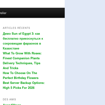
relier
ARTICLES RÉCENTS
Демо Sun of Egypt 3: как
бесплатно прикоснуться к
сокровищам фараонов в
Казахстане
What To Grow With Roses:
Finest Companion Plants
Delivery Techniques, Tips
And Tricks
How To Choose On The
Perfect Birthday Flowers
Best Server Backup Options:
High 5 Picks For 2026
DES AMIS
Agend'Havre