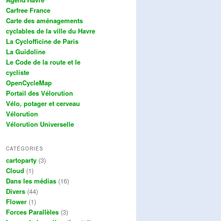
Carfree France
Carte des aménagements
cyclables de la ville du Havre
La Cyclofficine de Paris
La Guidoline
Le Code de la route et le
cycliste
OpenCycleMap
Portail des Vélorution
Vélo, potager et cerveau
Vélorution
Vélorution Universelle
CATÉGORIES
cartoparty
(3)
Cloud
(1)
Dans les médias
(16)
Divers
(44)
Flower
(1)
Forces Parallèles
(3)