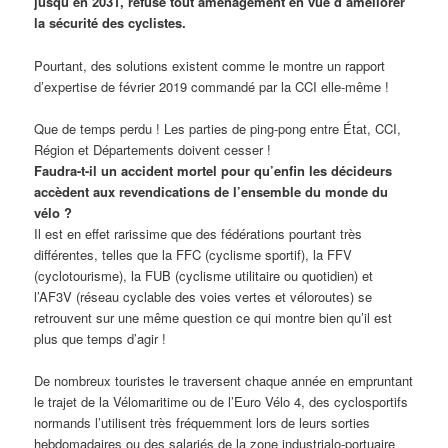
jusqu’en 2031, refuse tout aménagement en vue d’améliorer
la sécurité des cyclistes.
Pourtant, des solutions existent comme le montre un rapport
d’expertise de février 2019 commandé par la CCI elle-même !
Que de temps perdu ! Les parties de ping-pong entre État, CCI,
Région et Départements doivent cesser !
Faudra-t-il un accident mortel pour qu’enfin les décideurs
accèdent aux revendications de l’ensemble du monde du
vélo ?
Il est en effet rarissime que des fédérations pourtant très
différentes, telles que la FFC (cyclisme sportif), la FFV
(cyclotourisme), la FUB (cyclisme utilitaire ou quotidien) et
l’AF3V (réseau cyclable des voies vertes et véloroutes) se
retrouvent sur une même question ce qui montre bien qu’il est
plus que temps d’agir !
De nombreux touristes le traversent chaque année en empruntant
le trajet de la Vélomaritime ou de l’Euro Vélo 4, des cyclosportifs
normands l’utilisent très fréquemment lors de leurs sorties
hebdomadaires ou des salariés de la zone industrialo-portuaire