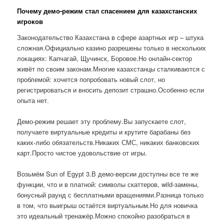
Почему демо-режим стал спасением для казахстанских
игроков
Законодательство Казахстана в сфере азартных игр – штука
сложная.Официально казино разрешены только в нескольких
локациях: Капчагай, Щучинск, Боровое.Но онлайн-сектор
живёт по своим законам.Многие казахстанцы сталкиваются с
проблемой: хочется попробовать новый слот, но
регистрироваться и вносить депозит страшно.Особенно если
опыта нет.
Демо-режим решает эту проблему.Вы запускаете слот,
получаете виртуальные кредиты и крутите барабаны без
каких-либо обязательств.Никаких СМС, никаких банковских
карт.Просто чистое удовольствие от игры.
Возьмём Sun of Egypt 3.В демо-версии доступны все те же
функции, что и в платной: символы скаттеров, wild-замены,
бонусный раунд с бесплатными вращениями.Разница только
в том, что выигрыш остаётся виртуальным.Но для новичка
это идеальный тренажёр.Можно спокойно разобраться в