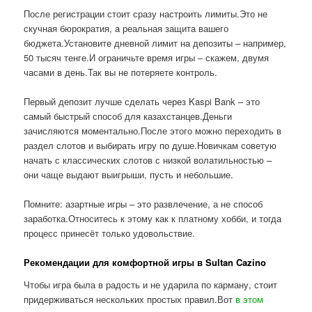
После регистрации стоит сразу настроить лимиты.Это не
скучная бюрократия, а реальная защита вашего
бюджета.Установите дневной лимит на депозиты – например,
50 тысяч тенге.И ограничьте время игры – скажем, двумя
часами в день.Так вы не потеряете контроль.
Первый депозит лучше сделать через Kaspi Bank – это
самый быстрый способ для казахстанцев.Деньги
зачисляются моментально.После этого можно переходить в
раздел слотов и выбирать игру по душе.Новичкам советую
начать с классических слотов с низкой волатильностью –
они чаще выдают выигрыши, пусть и небольшие.
Помните: азартные игры – это развлечение, а не способ
заработка.Относитесь к этому как к платному хобби, и тогда
процесс принесёт только удовольствие.
Рекомендации для комфортной игры в Sultan Cazino
Чтобы игра была в радость и не ударила по карману, стоит
придерживаться нескольких простых правил.Вот
в этом