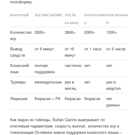
платформы.
КРИТЕРИЙ
SULTAN CAZINO
VOLTA
ПЛАТФОРМА
ПЛАТФОРМА
КАЗИНО
C
D
Количество
3500+
2800+
2000+
1500+
игр
Вывод
от 5 минут
от 15
от 1 часа
от 3 часов
средств
минут
Казахский
полная
частично
нет
нет
язык
поддержка
Турниры
еженедельные
раз в
нет
раз в
месяц
квартал
Лицензия
Кюрасао + РК
Кюрасао
Кюрасао
нет
данных
Как видно из таблицы, Sultan Cazino выигрывает по
ключевым параметрам: скорость выплат, количество игр и
локализация.Особенно важна поддержка казахского языка –