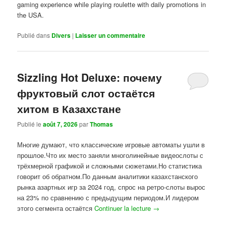
gaming experience while playing roulette with daily promotions in
the USA.
Publié dans
Divers
|
Laisser un commentaire
Sizzling Hot Deluxe: почему
фруктовый слот остаётся
хитом в Казахстане
Publié le
août 7, 2026
par
Thomas
Многие думают, что классические игровые автоматы ушли в
прошлое.Что их место заняли многолинейные видеослоты с
трёхмерной графикой и сложными сюжетами.Но статистика
говорит об обратном.По данным аналитики казахстанского
рынка азартных игр за 2024 год, спрос на ретро-слоты вырос
на 23% по сравнению с предыдущим периодом.И лидером
этого сегмента остаётся
Continuer la lecture
→