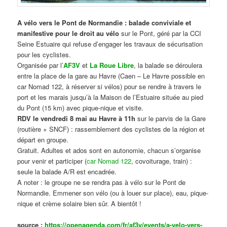
A vélo vers le Pont de Normandie : balade conviviale et
manifestive
pour le droit au vélo
sur le Pont, géré par la CCI
Seine Estuaire qui refuse d’engager les travaux de sécurisation
pour les cyclistes.
Organisée par l’
AF3V
et
La Roue Libre
, la balade se déroulera
entre la place de la gare au Havre (Caen – Le Havre possible en
car Nomad 122, à réserver si vélos) pour se rendre à travers le
port et les marais jusqu’à la Maison de l’Estuaire située au pied
du Pont (15 km) avec pique-nique et visite.
RDV le vendredi 8 mai au Havre à 11h
sur le parvis de la Gare
(routière + SNCF) : rassemblement des cyclistes de la région et
départ en groupe.
Gratuit. Adultes et ados sont en autonomie, chacun s’organise
pour venir et participer (
car Nomad 122
, covoiturage, train) :
seule la balade A/R est encadrée.
A noter : le groupe ne se rendra pas à vélo sur le Pont de
Normandie. Emmener son vélo (ou à louer sur place), eau, pique-
nique et crème solaire bien sûr. A bientôt !
source :
https://openagenda.com/fr/af3v/events/a-velo-vers-