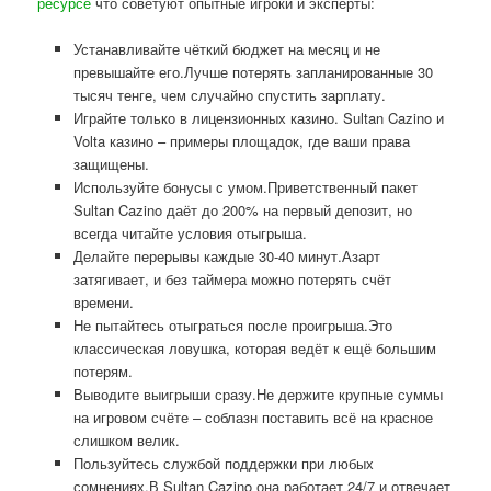
ресурсе
что советуют опытные игроки и эксперты:
Устанавливайте чёткий бюджет на месяц и не
превышайте его.Лучше потерять запланированные 30
тысяч тенге, чем случайно спустить зарплату.
Играйте только в лицензионных казино. Sultan Cazino и
Volta казино – примеры площадок, где ваши права
защищены.
Используйте бонусы с умом.Приветственный пакет
Sultan Cazino даёт до 200% на первый депозит, но
всегда читайте условия отыгрыша.
Делайте перерывы каждые 30-40 минут.Азарт
затягивает, и без таймера можно потерять счёт
времени.
Не пытайтесь отыграться после проигрыша.Это
классическая ловушка, которая ведёт к ещё большим
потерям.
Выводите выигрыши сразу.Не держите крупные суммы
на игровом счёте – соблазн поставить всё на красное
слишком велик.
Пользуйтесь службой поддержки при любых
сомнениях.В Sultan Cazino она работает 24/7 и отвечает