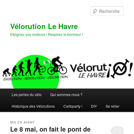
Aller
Aller
au
au
Rech
contenu
contenu
principal
secondaire
Vélorution Le Havre
Eteignez vos moteurs ! Respirez le bonheur !
Menu
Les perles du vélo
Qui sommes nous ?
principal
Historique des Vélorutions
Cartoparty !
DIY
Se relier
MIS EN AVANT
Le 8 mai, on fait le pont de