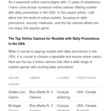
As a seasoned online casino player with 17 years of experience,
I have come across numerous online casinos offering roulette
with daily promotions in the USA. In this expert article, I will
delve into the world of online roulette, focusing on daily
promotions, security measures, and the top casinos where you
can enjoy this popular game.
The Top Online Casinos for Roulette with Daily Promotions
in the USA
When it comes to playing roulette with daily promotions in the
USA, it is crucial to choose a reputable and secure online casino.
Here are the top 3 online casinos that offer a wide range of
roulette games with exciting daily promotions:
ONLINE
OWNER
LICENSE
TERRITORIES
CASINO
Golden Lion
Blue Media N. V.
Curaçao
USA, Canada
Casino
Casinos
eGaming
BoVegas
Blue Media N. V.
Curaçao
USA, Canada,
Casino
Casinos
eGaming
Australia