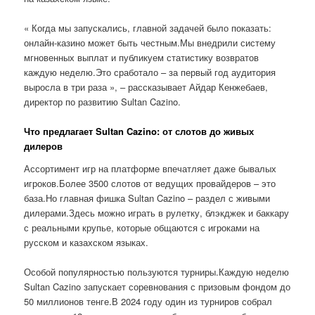
« Когда мы запускались, главной задачей было показать:
онлайн-казино может быть честным.Мы внедрили систему
мгновенных выплат и публикуем статистику возвратов
каждую неделю.Это сработало – за первый год аудитория
выросла в три раза », – рассказывает Айдар Кенжебаев,
директор по развитию Sultan Cazino.
Что предлагает Sultan Cazino: от слотов до живых
дилеров
Ассортимент игр на платформе впечатляет даже бывалых
игроков.Более 3500 слотов от ведущих провайдеров – это
база.Но главная фишка Sultan Cazino – раздел с живыми
дилерами.Здесь можно играть в рулетку, блэкджек и баккару
с реальными крупье, которые общаются с игроками на
русском и казахском языках.
Особой популярностью пользуются турниры.Каждую неделю
Sultan Cazino запускает соревнования с призовым фондом до
50 миллионов тенге.В 2024 году один из турниров собрал