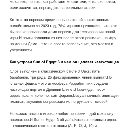
механике, понять, как работают множители, и только потом,
если захочется, переходить на реальные ставки.
Кстати, по опросам среди пользователей казахстанских
онлайн-казино за 2023 год, 78% игроков признались, что хотя
бы раз использовали демо-версию для тестирования новой
игры.И почти половина из них после этого решились на игру
на деньги.Демо – это не просто развлечение, это мостик к
уверенности.
Как устроен Sun of Egypt 3 и чем он цепляет казахстанцев
Слот выполнен в классическом стиле 3 Oaks: пять
барабанов, три ряда, 25 фиксированных линий выплат.Но
главная фишка – это атмосфера.Разработчики создали
настоящий портал в Древний Египет.Пирамиды, песок,
иероглифы и, конечно, сам фараон.Визуал сочный, анимация
плавная, звуковое сопровождение погружает с головой.
Но казахстанского игрока хлебом не корми – дай механику
посложнее.И Sun of Egypt 3 её даёт.Базовые символы здесь
– классические карточные знаки (A, K, Q, J, 10) и