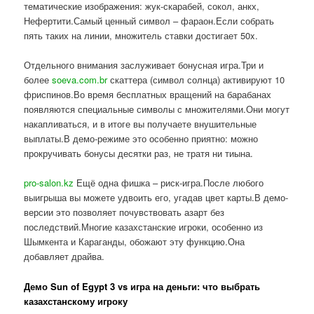
тематические изображения: жук-скарабей, сокол, анкх,
Нефертити.Самый ценный символ – фараон.Если собрать
пять таких на линии, множитель ставки достигает 50x.
Отдельного внимания заслуживает бонусная игра.Три и
более
soeva.com.br
скаттера (символ солнца) активируют 10
фриспинов.Во время бесплатных вращений на барабанах
появляются специальные символы с множителями.Они могут
накапливаться, и в итоге вы получаете внушительные
выплаты.В демо-режиме это особенно приятно: можно
прокручивать бонусы десятки раз, не тратя ни тиына.
pro-salon.kz
Ещё одна фишка – риск-игра.После любого
выигрыша вы можете удвоить его, угадав цвет карты.В демо-
версии это позволяет почувствовать азарт без
последствий.Многие казахстанские игроки, особенно из
Шымкента и Караганды, обожают эту функцию.Она
добавляет драйва.
Демо Sun of Egypt 3 vs игра на деньги: что выбрать
казахстанскому игроку