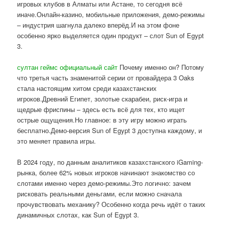
игровых клубов в Алматы или Астане, то сегодня всё
иначе.Онлайн-казино, мобильные приложения, демо-режимы
– индустрия шагнула далеко вперёд.И на этом фоне
особенно ярко выделяется один продукт – слот Sun of Egypt
3.
султан геймс официальный сайт
Почему именно он? Потому
что третья часть знаменитой серии от провайдера 3 Oaks
стала настоящим хитом среди казахстанских
игроков.Древний Египет, золотые скарабеи, риск-игра и
щедрые фриспины – здесь есть всё для тех, кто ищет
острые ощущения.Но главное: в эту игру можно играть
бесплатно.Демо-версия Sun of Egypt 3 доступна каждому, и
это меняет правила игры.
В 2024 году, по данным аналитиков казахстанского iGaming-
рынка, более 62% новых игроков начинают знакомство со
слотами именно через демо-режимы.Это логично: зачем
рисковать реальными деньгами, если можно сначала
прочувствовать механику? Особенно когда речь идёт о таких
динамичных слотах, как Sun of Egypt 3.