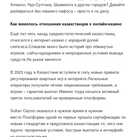
Алматы, Нур-Султана, Шымкента и других городов? Давайте
разбираться без лишнего пафоса – просто и по делу.
Как менялось отношение казахстанцев к онлайн-казино
Ещё лет пять назад среднестатистический казахстанец
относился к интернет-казино с изрядной долей
скепсиса.Слишком много было историй про обманутых
игроков, сайты-однодневки и непрозрачные условия вывода
средств.Но рынок менялся.
В 2023 году в Казахстане вступили в силу новые правила
регулирования азартных игр в интернете.Легальные
операторы получили чёткие лицензионные требования, а
игроки – гарантии выплат.Именно тогда начался активный
приток пользователей на проверенные платформы.
Sultan Cazino оказался в нужное время в нужном
месте.Платформа одной из первых прошла сертификацию по
новым стандартам и предложила казахстанцам то, чего они
ждали: прозрачные условия, быстрые выплаты и интерфейс
на казахском языке.