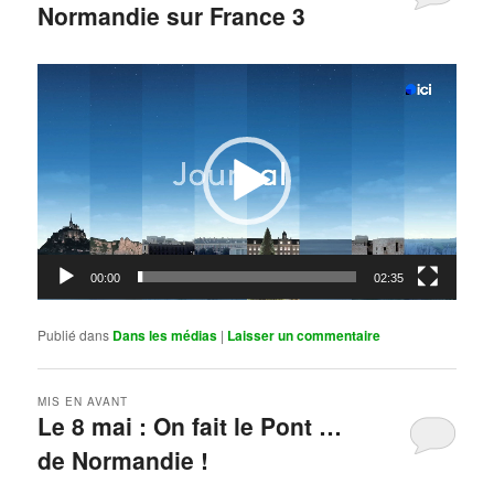
Normandie sur France 3
Publié le
mai 11, 2026
par
Steph
Lecteur
vidéo
00:00
02:35
Publié dans
Dans les médias
|
Laisser un commentaire
MIS EN AVANT
Le 8 mai : On fait le Pont …
de Normandie !