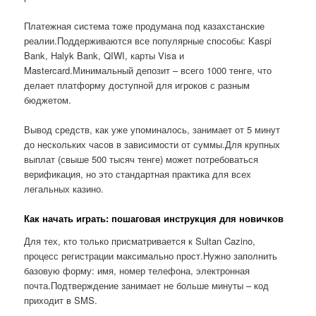
Платежная система тоже продумана под казахстанские
реалии.Поддерживаются все популярные способы: Kaspi
Bank, Halyk Bank, QIWI, карты Visa и
Mastercard.Минимальный депозит – всего 1000 тенге, что
делает платформу доступной для игроков с разным
бюджетом.
Вывод средств, как уже упоминалось, занимает от 5 минут
до нескольких часов в зависимости от суммы.Для крупных
выплат (свыше 500 тысяч тенге) может потребоваться
верификация, но это стандартная практика для всех
легальных казино.
Как начать играть: пошаговая инструкция для новичков
Для тех, кто только присматривается к Sultan Cazino,
процесс регистрации максимально прост.Нужно заполнить
базовую форму: имя, номер телефона, электронная
почта.Подтверждение занимает не больше минуты – код
приходит в SMS.