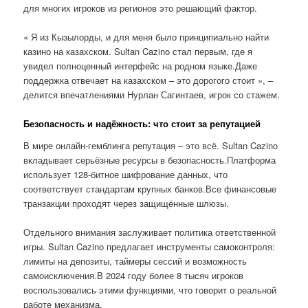
для многих игроков из регионов это решающий фактор.
« Я из Кызылорды, и для меня было принципиально найти
казино на казахском. Sultan Cazino стал первым, где я
увидел полноценный интерфейс на родном языке.Даже
поддержка отвечает на казахском – это дорогого стоит », –
делится впечатлениями Нурлан Сагинтаев, игрок со стажем.
Безопасность и надёжность: что стоит за репутацией
В мире онлайн-гемблинга репутация – это всё. Sultan Cazino
вкладывает серьёзные ресурсы в безопасность.Платформа
использует 128-битное шифрование данных, что
соответствует стандартам крупных банков.Все финансовые
транзакции проходят через защищённые шлюзы.
Отдельного внимания заслуживает политика ответственной
игры. Sultan Cazino предлагает инструменты самоконтроля:
лимиты на депозиты, таймеры сессий и возможность
самоисключения.В 2024 году более 8 тысяч игроков
воспользовались этими функциями, что говорит о реальной
работе механизма.