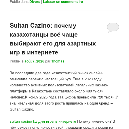
Publié dans
Divers
|
Laisser un commentaire
Sultan Cazino: почему
казахстанцы всё чаще
выбирают его для азартных
игр в интернете
Publié le
août 7, 2026
par
Thomas
За последние два года казахстанский рынок онлайн-
гемблинга пережил настоящий бум.Ещё в 2023 году
количество активных пользователей легальных казино-
платформ в Казахстане составляло около 480 тысяч
человек.К концу 2025 года эта цифра превысила 720 тысяч.И
значительная доля этого роста пришлась на один бренд –
Sultan Cazino.
sultan casino kz для игры в интернете
Почему именно он? В
чём секрет популярности этой площадки среди игроков из