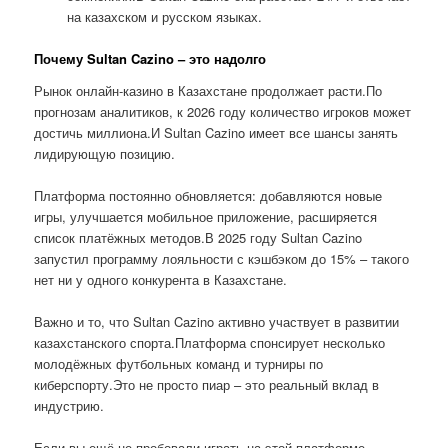
на казахском и русском языках.
Почему Sultan Cazino – это надолго
Рынок онлайн-казино в Казахстане продолжает расти.По
прогнозам аналитиков, к 2026 году количество игроков может
достичь миллиона.И Sultan Cazino имеет все шансы занять
лидирующую позицию.
Платформа постоянно обновляется: добавляются новые
игры, улучшается мобильное приложение, расширяется
список платёжных методов.В 2025 году Sultan Cazino
запустил программу лояльности с кэшбэком до 15% – такого
нет ни у одного конкурента в Казахстане.
Важно и то, что Sultan Cazino активно участвует в развитии
казахстанского спорта.Платформа спонсирует несколько
молодёжных футбольных команд и турниры по
киберспорту.Это не просто пиар – это реальный вклад в
индустрию.
Если вы ещё не пробовали играть на этой платформе,