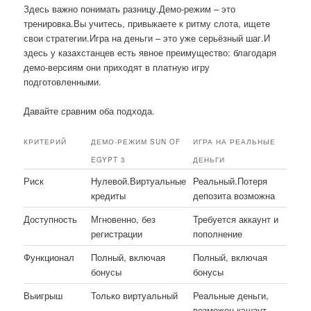
Здесь важно понимать разницу.Демо-режим – это
тренировка.Вы учитесь, привыкаете к ритму слота, ищете
свои стратегии.Игра на деньги – это уже серьёзный шаг.И
здесь у казахстанцев есть явное преимущество: благодаря
демо-версиям они приходят в платную игру
подготовленными.
Давайте сравним оба подхода.
КРИТЕРИЙ
ДЕМО-РЕЖИМ SUN OF
ИГРА НА РЕАЛЬНЫЕ
EGYPT 3
ДЕНЬГИ
Риск
Нулевой.Виртуальные
Реальный.Потеря
кредиты
депозита возможна
Доступность
Мгновенно, без
Требуется аккаунт и
регистрации
пополнение
Функционал
Полный, включая
Полный, включая
бонусы
бонусы
Выигрыш
Только виртуальный
Реальные деньги,
возможен кэшаут