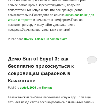
сейчас самое время.Зарегистрируйтесь, получите
приветственный бонус и оцените все преимущества
самостоятельно.Переходите по ссылке
sultan casino kz для
игры в интернете
и начинайте с комфортом.Главное –
помните про меру и получайте удовольствие от
процесса.Удачи за виртуальными столами!
Publié dans
Divers
|
Laisser un commentaire
Демо Sun of Egypt 3: как
бесплатно прикоснуться к
сокровищам фараонов в
Казахстане
Publié le
août 5, 2026
par
Thomas
Казахстанский гемблинг переживает новую эру.Если ещё
пять лет назад слоты ассоциировались с пыльными залами