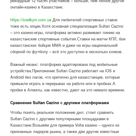
рекордные 12 тысяч участников – больше, чем любое другое
онлайн-казино в Казахстане.
https://icedkyiv.com.ua
Для любителей спортивных ставок
тоже есть опции.Хотя основная специализация Sultan Cazino
– это казино-игры, платформа активно развивает линию на
казахстанские спортивные события.Ставки на матчи КПЛ, бои
казахстанских бойцов ММА и даже на игры национальной
сборной по футболу – всё это доступно в несколько кликов.
Важный нюанс: платформа адаптирована под мобильные
устройства.Приложение Sultan Cazino работает на iOS и
Android без лагов, что критично для казахстанцев, которые
привыкли играть в перерывах на работе или в пробках.А
пробки в Алматы, как известно, дают на это немало времени.
Сравнение Sultan Cazino с другими платформами
Чтобы понять реальное положение дел, стоит сравнить
Sultan Cazino с другими популярными площадками в
Казахстане.Возьмём для примера Volta казино – одного из
признанных лидеров рынка, а также две другие известные