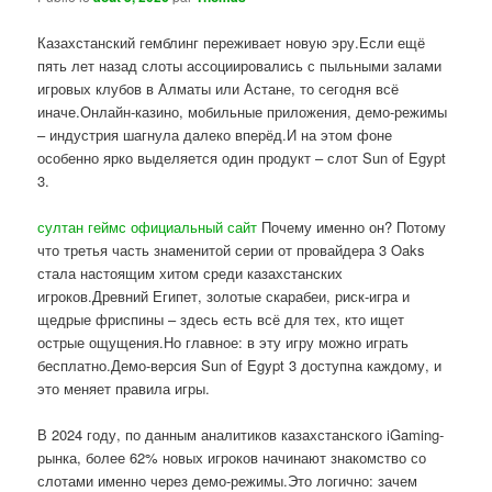
Казахстанский гемблинг переживает новую эру.Если ещё
пять лет назад слоты ассоциировались с пыльными залами
игровых клубов в Алматы или Астане, то сегодня всё
иначе.Онлайн-казино, мобильные приложения, демо-режимы
– индустрия шагнула далеко вперёд.И на этом фоне
особенно ярко выделяется один продукт – слот Sun of Egypt
3.
султан геймс официальный сайт
Почему именно он? Потому
что третья часть знаменитой серии от провайдера 3 Oaks
стала настоящим хитом среди казахстанских
игроков.Древний Египет, золотые скарабеи, риск-игра и
щедрые фриспины – здесь есть всё для тех, кто ищет
острые ощущения.Но главное: в эту игру можно играть
бесплатно.Демо-версия Sun of Egypt 3 доступна каждому, и
это меняет правила игры.
В 2024 году, по данным аналитиков казахстанского iGaming-
рынка, более 62% новых игроков начинают знакомство со
слотами именно через демо-режимы.Это логично: зачем