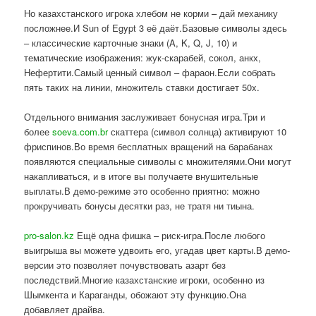
Но казахстанского игрока хлебом не корми – дай механику
посложнее.И Sun of Egypt 3 её даёт.Базовые символы здесь
– классические карточные знаки (A, K, Q, J, 10) и
тематические изображения: жук-скарабей, сокол, анкх,
Нефертити.Самый ценный символ – фараон.Если собрать
пять таких на линии, множитель ставки достигает 50x.
Отдельного внимания заслуживает бонусная игра.Три и
более
soeva.com.br
скаттера (символ солнца) активируют 10
фриспинов.Во время бесплатных вращений на барабанах
появляются специальные символы с множителями.Они могут
накапливаться, и в итоге вы получаете внушительные
выплаты.В демо-режиме это особенно приятно: можно
прокручивать бонусы десятки раз, не тратя ни тиына.
pro-salon.kz
Ещё одна фишка – риск-игра.После любого
выигрыша вы можете удвоить его, угадав цвет карты.В демо-
версии это позволяет почувствовать азарт без
последствий.Многие казахстанские игроки, особенно из
Шымкента и Караганды, обожают эту функцию.Она
добавляет драйва.