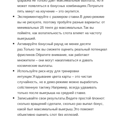
фараона не только даёт максимальные выплаты, но и
может появляться в бонусных комбинациях.Потратьте
пять минут на изучение – это окупится.
Экспериментируйте с размером ставки.В демо-режиме
вы не рискуете, поэтому пробуйте разные варианты: от
минимальных 25 тенге до максимальных.Так вы
поймёте, как волатильность слота влияет на частоту
выигрышей.
Активируйте бонусный раунд не менее десяти
раз.Только так вы сможете оценить реальный потенциал
фриспинов.Обратите внимание, как работают
множители – они могут накапливаться и давать
космические выплаты.
Используйте риск-игру для тренировки
интуиции.Угадывание цвета карты – это чистая
случайность, но в демо-режиме можно выработать
собственную тактику.Например, всегда удваивать
только после выигрыша на средней ставке.
Записывайте свои результаты.Ведите простой блокнот:
сколько вращений сделали, сколько раз выпал бонус,
какой был максимальный выигрыш.Это поможет
объективно оценить слот без иллюзий.