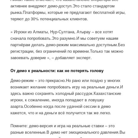
активнее внедряют демо-доступ.Это стало стандартом
рынка.Платформы, которые не предлагают бесплатной игры,
теряют до 30% потенциальных клиентов.
« Игроки из Алматы, Нур-Султана, Атырау – все хотят
сначала попробовать.Это разумно.И мы советуем нашим
партнёрам делать демо-режим максимально доступным.Без
регистрации, без ограничений по времени.Только так можно
завоевать доверие », – добавляет эксперт.
От демо к реальности: как не потерять голову
Демо-режим – это прекрасно.Но рано или поздно у многих
возникает желание попробовать игру на реальные деньги.И
здесь важно сохранять холодный рассудок.Казахстанские
игроки, к сожалению, иногда попадают в ловушку
азарта.Особенно когда после удачной сессии в демо
кажется, что и на деньги всё получится так же легко.
Помните: демо-версия и игра на реальные ставки – это
разные вселенные.В демо нет эмоционального давления.Вы