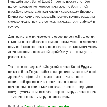
Подведём итог. Sun of Egypt 3 – это не просто слот.Это
целое приключение, которое начинается с бесплатной
игры.Демо-режим даёт вам ключи к сокровищам Древнего
Египта без каких-либо рисков.Вы можете крутить барабаны
сколько угодно, изучать бонусы, наслаждаться графикой и
звуком.
Для казахстанских игроков это особенно ценно.В условиях,
когда рынок онлайн-казино только формируется, а доверие к
нему ещё хрупкое, демо-версии становятся мостиком между
любопытством и осознанной игрой.Они учат, тренируют и
развлекают.
Так что не откладывайте.Запускайте демо Sun of Egypt 3
прямо сейчас.Почувствуйте себя археологом, который нашёл
древний артефакт.И кто знает – может быть, после
бесплатной тренировки вы решитесь на настоящее
приключение с реальными ставками.Главное – подходите к
этому с умом.И помните: азарт хорош в меру.А демо-режим
– лучший способ эту меру почувствовать.
Publié dans
Divers
|
Laisser un commentaire