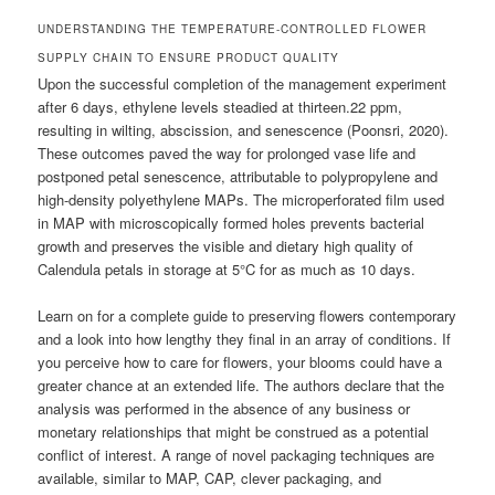
UNDERSTANDING THE TEMPERATURE-CONTROLLED FLOWER
SUPPLY CHAIN TO ENSURE PRODUCT QUALITY
Upon the successful completion of the management experiment
after 6 days, ethylene levels steadied at thirteen.22 ppm,
resulting in wilting, abscission, and senescence (Poonsri, 2020).
These outcomes paved the way for prolonged vase life and
postponed petal senescence, attributable to polypropylene and
high-density polyethylene MAPs. The microperforated film used
in MAP with microscopically formed holes prevents bacterial
growth and preserves the visible and dietary high quality of
Calendula petals in storage at 5°C for as much as 10 days.
Learn on for a complete guide to preserving flowers contemporary
and a look into how lengthy they final in an array of conditions. If
you perceive how to care for flowers, your blooms could have a
greater chance at an extended life. The authors declare that the
analysis was performed in the absence of any business or
monetary relationships that might be construed as a potential
conflict of interest. A range of novel packaging techniques are
available, similar to MAP, CAP, clever packaging, and