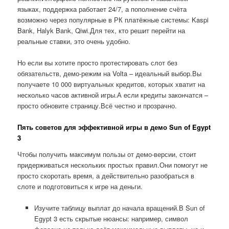
языках, поддержка работает 24/7, а пополнение счёта
возможно через популярные в РК платёжные системы: Kaspi
Bank, Halyk Bank, Qiwi.Для тех, кто решит перейти на
реальные ставки, это очень удобно.
Но если вы хотите просто протестировать слот без
обязательств, демо-режим на Volta – идеальный выбор.Вы
получаете 10 000 виртуальных кредитов, которых хватит на
несколько часов активной игры.А если кредиты закончатся –
просто обновите страницу.Всё честно и прозрачно.
Пять советов для эффективной игры в демо Sun of Egypt
3
Чтобы получить максимум пользы от демо-версии, стоит
придерживаться нескольких простых правил.Они помогут не
просто скоротать время, а действительно разобраться в
слоте и подготовиться к игре на деньги.
Изучите таблицу выплат до начала вращений.В Sun of
Egypt 3 есть скрытые нюансы: например, символ