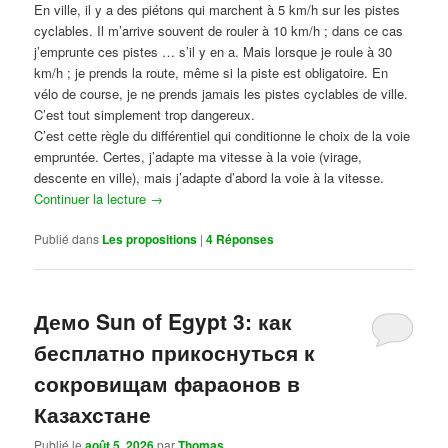
En ville, il y a des piétons qui marchent à 5 km/h sur les pistes
cyclables. Il m’arrive souvent de rouler à 10 km/h ; dans ce cas
j’emprunte ces pistes … s’il y en a. Mais lorsque je roule à 30
km/h ; je prends la route, même si la piste est obligatoire. En
vélo de course, je ne prends jamais les pistes cyclables de ville.
C’est tout simplement trop dangereux.
C’est cette règle du différentiel qui conditionne le choix de la voie
empruntée. Certes, j’adapte ma vitesse à la voie (virage,
descente en ville), mais j’adapte d’abord la voie à la vitesse.
Continuer la lecture
→
Publié dans
Les propositions
|
4
Réponses
Демо Sun of Egypt 3: как
бесплатно прикоснуться к
сокровищам фараонов в
Казахстане
Publié le
août 5, 2026
par
Thomas