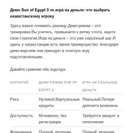
Демо Sun of Egypt 3 vs игра на деньги: что выбрать
казахстанскому игроку
Здесь важно понимать разницу.Демо-режим – это
тренировка.Вы учитесь, привыкаете к ритму слота, ищете
свои стратегии.Игра на деньги – это уже серьёзный шаг.И
здесь у казахстанцев есть явное преимущество: благодаря
демо-версиям они приходят в платную игру
подготовленными.
Давайте сравним оба подхода.
КРИТЕРИЙ
ДЕМО-РЕЖИМ SUN OF
ИГРА НА РЕАЛЬНЫЕ
EGYPT 3
ДЕНЬГИ
Риск
Нулевой.Виртуальные
Реальный.Потеря
кредиты
депозита возможна
Доступность
Мгновенно, без
Требуется аккаунт и
регистрации
пополнение
Функционал
Полный, включая
Полный, включая