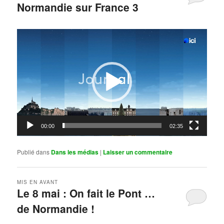
Normandie sur France 3
Publié le
mai 11, 2026
par
Steph
Lecteur
vidéo
00:00
02:35
Publié dans
Dans les médias
|
Laisser un commentaire
MIS EN AVANT
Le 8 mai : On fait le Pont …
de Normandie !