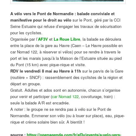
A vélo vers le Pont de Normandie : balade conviviale et
manifestive
pour le droit au vélo
sur le Pont, géré par la CCI
Seine Estuaire qui refuse d’engager les travaux de sécurisation
pour les cyclistes.
Organisée par l’
AF3V
et
La Roue Libre
, la balade se déroulera
entre la place de la gare au Havre (Caen – Le Havre possible en
car Nomad 122, à réserver si vélos) pour se rendre à travers le
port et les marais jusqu’à la Maison de l’Estuaire située au pied
du Pont (15 km) avec pique-nique et visite.
RDV le vendredi 8 mai au Havre à 11h
sur le parvis de la Gare
(routière + SNCF) : rassemblement des cyclistes de la région et
départ en groupe.
Gratuit. Adultes et ados sont en autonomie, chacun s’organise
pour venir et participer (
car Nomad 122
, covoiturage, train) :
seule la balade A/R est encadrée.
A noter : le groupe ne se rendra pas à vélo sur le Pont de
Normandie. Emmener son vélo (ou à louer sur place), eau, pique-
nique et crème solaire bien sûr. A bientôt !
source :
https://openagenda.com/fr/af3v/events/a-velo-vers-