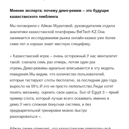
Мнение эксперта: почему демо-режим – это будущее
казахстанского гемблинга
Мы поговорили с Айжан Муратовой, руководителем отдела
аналитики казахстанской платформы BetTech KZ.Она
занимается исследованием рынка онлайн-казино уже более
семи лет и хорошо знает местную специфику.
« Казахстанский игрок – очень осторожный.У нас менталитет
такой: сначала семь раз отмерь, потом один раз
отрежь.Демо-режимы идеально вписываются в эту модель
поведения.Мы видим, что количество пользователей,
которые тестируют слоты бесплатно, за последние два года
выросло на 55%.И это не просто любопытство.Люди хотят
понять механику, оценить свои шансы. Sun of Egypt 3 – яркий
пример слота, который лучше всего осваивать именно в
демо.У него сложная бонусная система, и без
предварительной тренировки можно быстро
разочароваться ».
Айжан также отмечает, что казахстанские операторы всё