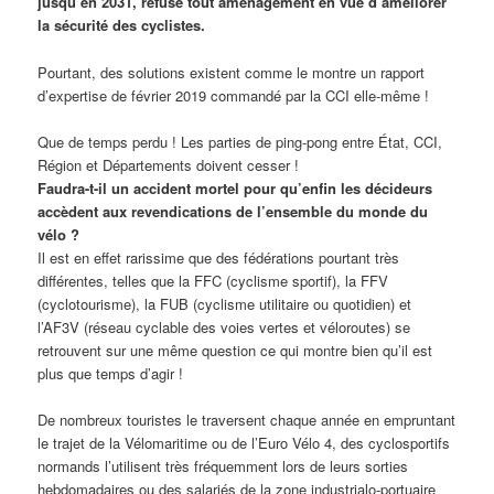
jusqu’en 2031, refuse tout aménagement en vue d’améliorer
la sécurité des cyclistes.
Pourtant, des solutions existent comme le montre un rapport
d’expertise de février 2019 commandé par la CCI elle-même !
Que de temps perdu ! Les parties de ping-pong entre État, CCI,
Région et Départements doivent cesser !
Faudra-t-il un accident mortel pour qu’enfin les décideurs
accèdent aux revendications de l’ensemble du monde du
vélo ?
Il est en effet rarissime que des fédérations pourtant très
différentes, telles que la FFC (cyclisme sportif), la FFV
(cyclotourisme), la FUB (cyclisme utilitaire ou quotidien) et
l’AF3V (réseau cyclable des voies vertes et véloroutes) se
retrouvent sur une même question ce qui montre bien qu’il est
plus que temps d’agir !
De nombreux touristes le traversent chaque année en empruntant
le trajet de la Vélomaritime ou de l’Euro Vélo 4, des cyclosportifs
normands l’utilisent très fréquemment lors de leurs sorties
hebdomadaires ou des salariés de la zone industrialo-portuaire