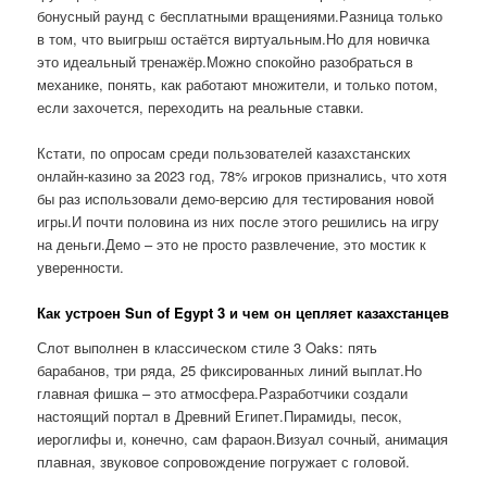
бонусный раунд с бесплатными вращениями.Разница только
в том, что выигрыш остаётся виртуальным.Но для новичка
это идеальный тренажёр.Можно спокойно разобраться в
механике, понять, как работают множители, и только потом,
если захочется, переходить на реальные ставки.
Кстати, по опросам среди пользователей казахстанских
онлайн-казино за 2023 год, 78% игроков признались, что хотя
бы раз использовали демо-версию для тестирования новой
игры.И почти половина из них после этого решились на игру
на деньги.Демо – это не просто развлечение, это мостик к
уверенности.
Как устроен Sun of Egypt 3 и чем он цепляет казахстанцев
Слот выполнен в классическом стиле 3 Oaks: пять
барабанов, три ряда, 25 фиксированных линий выплат.Но
главная фишка – это атмосфера.Разработчики создали
настоящий портал в Древний Египет.Пирамиды, песок,
иероглифы и, конечно, сам фараон.Визуал сочный, анимация
плавная, звуковое сопровождение погружает с головой.