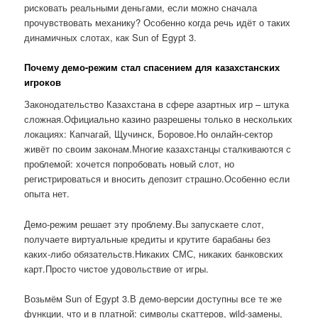
рисковать реальными деньгами, если можно сначала
прочувствовать механику? Особенно когда речь идёт о таких
динамичных слотах, как Sun of Egypt 3.
Почему демо-режим стал спасением для казахстанских
игроков
Законодательство Казахстана в сфере азартных игр – штука
сложная.Официально казино разрешены только в нескольких
локациях: Капчагай, Щучинск, Боровое.Но онлайн-сектор
живёт по своим законам.Многие казахстанцы сталкиваются с
проблемой: хочется попробовать новый слот, но
регистрироваться и вносить депозит страшно.Особенно если
опыта нет.
Демо-режим решает эту проблему.Вы запускаете слот,
получаете виртуальные кредиты и крутите барабаны без
каких-либо обязательств.Никаких СМС, никаких банковских
карт.Просто чистое удовольствие от игры.
Возьмём Sun of Egypt 3.В демо-версии доступны все те же
функции, что и в платной: символы скаттеров, wild-замены,