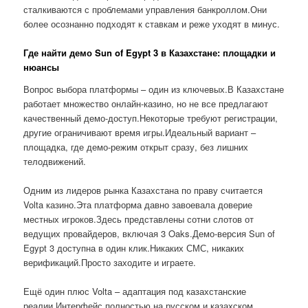
сталкиваются с проблемами управления банкроллом.Они
более осознанно подходят к ставкам и реже уходят в минус.
Где найти демо Sun of Egypt 3 в Казахстане: площадки и
нюансы
Вопрос выбора платформы – один из ключевых.В Казахстане
работает множество онлайн-казино, но не все предлагают
качественный демо-доступ.Некоторые требуют регистрации,
другие ограничивают время игры.Идеальный вариант –
площадка, где демо-режим открыт сразу, без лишних
телодвижений.
Одним из лидеров рынка Казахстана по праву считается
Volta казино.Эта платформа давно завоевала доверие
местных игроков.Здесь представлены сотни слотов от
ведущих провайдеров, включая 3 Oaks.Демо-версия Sun of
Egypt 3 доступна в один клик.Никаких СМС, никаких
верификаций.Просто заходите и играете.
Ещё один плюс Volta – адаптация под казахстанские
реалии.Интерфейс полностью на русском и казахском