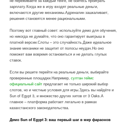
не переживаете за каждый тенге, не боитесь проиграть
зарплату.Когда же в игру входят реальные деньги,
включаются другие механизмы.Адреналин зашкаливает,
решения становятся менее рациональными.
Поэтому вот главный совет: используйте демо для обучения,
но никогда не думайте, что оно гарантирует выигрыш в
платной версии.Слоты – это случайность.Даже идеальное
знание механики не защитит от полосы неудач.Но оно
поможет вам вовремя остановиться и не делать глупых
ставок.
Если вы решите перейти на реальные деньги, выбирайте
проверенные площадки.Например,
султан геймс
официальный сайт
предлагает не только широкий выбор
слотов, но и честные условия для игры.Здесь вы найдёте и
Sun of Egypt 3, и множество других хитов от 3 Oaks.А
главное – платформа работает легально в рамках
казахстанского законодательства.
Демо Sun of Egypt 3: ваш первый шаг в мир фараонов