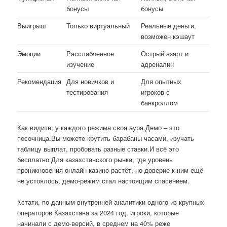
бонусы
бонусы
Выигрыш
Только виртуальный
Реальные деньги,
возможен кэшаут
Эмоции
Расслабленное
Острый азарт и
изучение
адреналин
Рекомендация
Для новичков и
Для опытных
тестирования
игроков с
банкроллом
Как видите, у каждого режима своя аура.Демо – это
песочница.Вы можете крутить барабаны часами, изучать
таблицу выплат, пробовать разные ставки.И всё это
бесплатно.Для казахстанского рынка, где уровень
проникновения онлайн-казино растёт, но доверие к ним ещё
не устоялось, демо-режим стал настоящим спасением.
Кстати, по данным внутренней аналитики одного из крупных
операторов Казахстана за 2024 год, игроки, которые
начинали с демо-версий, в среднем на 40% реже