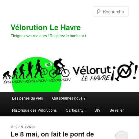
Aller
Aller
au
au
Rech
contenu
contenu
principal
secondaire
Vélorution Le Havre
Eteignez vos moteurs ! Respirez le bonheur !
Menu
Les perles du vélo
Qui sommes nous ?
principal
Historique des Vélorutions
Cartoparty !
DIY
Se relier
MIS EN AVANT
Le 8 mai, on fait le pont de