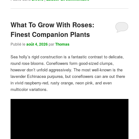
What To Grow With Roses:
Finest Companion Plants
Publié le
août 4, 2026
par
Thomas
Sea holly’s rigid construction is a fantastic contrast to delicate,
round rose blooms. Coneflowers form good-sized clumps,
however don’t unfold aggressively. The most well-known is the
lavender Echinacea purpurea, but coneflowers can are out there
in vivid raspberry-red, rusty orange, neon pink, and even
multicolor variations.