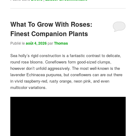
What To Grow With Roses:
Finest Companion Plants
Publié le
août 4, 2026
par
Thomas
Sea holly’s rigid construction is a fantastic contrast to delicate,
round rose blooms. Coneflowers form good-sized clumps,
however don’t unfold aggressively. The most well-known is the
lavender Echinacea purpurea, but coneflowers can are out there
in vivid raspberry-red, rusty orange, neon pink, and even
multicolor variations.