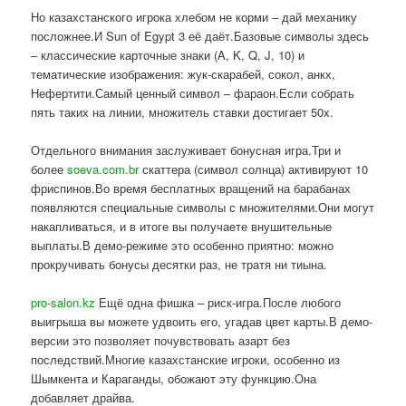
Но казахстанского игрока хлебом не корми – дай механику
посложнее.И Sun of Egypt 3 её даёт.Базовые символы здесь
– классические карточные знаки (A, K, Q, J, 10) и
тематические изображения: жук-скарабей, сокол, анкх,
Нефертити.Самый ценный символ – фараон.Если собрать
пять таких на линии, множитель ставки достигает 50x.
Отдельного внимания заслуживает бонусная игра.Три и
более
soeva.com.br
скаттера (символ солнца) активируют 10
фриспинов.Во время бесплатных вращений на барабанах
появляются специальные символы с множителями.Они могут
накапливаться, и в итоге вы получаете внушительные
выплаты.В демо-режиме это особенно приятно: можно
прокручивать бонусы десятки раз, не тратя ни тиына.
pro-salon.kz
Ещё одна фишка – риск-игра.После любого
выигрыша вы можете удвоить его, угадав цвет карты.В демо-
версии это позволяет почувствовать азарт без
последствий.Многие казахстанские игроки, особенно из
Шымкента и Караганды, обожают эту функцию.Она
добавляет драйва.