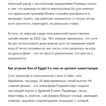
бонусный раунд с бесплатными вращениями.Разница только
в том, что выигрыш остаётся виртуальным.Но для новичка
это идеальный тренажёр.Можно спокойно разобраться в
механике, понять, как работают множители, и только потом,
если захочется, переходить на реальные ставки.
Кстати, по опросам среди пользователей казахстанских
онлайн-казино за 2023 год, 78% игроков признались, что хотя
бы раз использовали демо-версию для тестирования новой
игры.И почти половина из них после этого решились на игру
на деньги.Демо – это не просто развлечение, это мостик к
уверенности.
Как устроен Sun of Egypt 3 и чем он цепляет казахстанцев
Слот выполнен в классическом стиле 3 Oaks: пять
барабанов, три ряда, 25 фиксированных линий выплат.Но
главная фишка – это атмосфера.Разработчики создали
настоящий портал в Древний Египет.Пирамиды, песок,
иероглифы и, конечно, сам фараон.Визуал сочный, анимация
плавная, звуковое сопровождение погружает с головой.