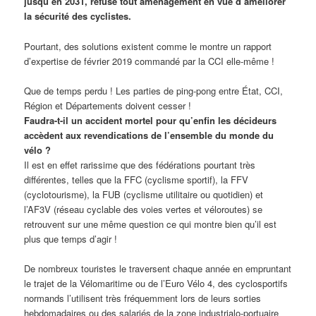
jusqu’en 2031, refuse tout aménagement en vue d’améliorer
la sécurité des cyclistes.
Pourtant, des solutions existent comme le montre un rapport
d’expertise de février 2019 commandé par la CCI elle-même !
Que de temps perdu ! Les parties de ping-pong entre État, CCI,
Région et Départements doivent cesser !
Faudra-t-il un accident mortel pour qu’enfin les décideurs
accèdent aux revendications de l’ensemble du monde du
vélo ?
Il est en effet rarissime que des fédérations pourtant très
différentes, telles que la FFC (cyclisme sportif), la FFV
(cyclotourisme), la FUB (cyclisme utilitaire ou quotidien) et
l’AF3V (réseau cyclable des voies vertes et véloroutes) se
retrouvent sur une même question ce qui montre bien qu’il est
plus que temps d’agir !
De nombreux touristes le traversent chaque année en empruntant
le trajet de la Vélomaritime ou de l’Euro Vélo 4, des cyclosportifs
normands l’utilisent très fréquemment lors de leurs sorties
hebdomadaires ou des salariés de la zone industrialo-portuaire