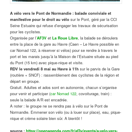
A vélo vers le Pont de Normandie : balade conviviale et
manifestive
pour le droit au vélo
sur le Pont, géré par la CCI
Seine Estuaire qui refuse d’engager les travaux de sécurisation
pour les cyclistes.
Organisée par l’
AF3V
et
La Roue Libre
, la balade se déroulera
entre la place de la gare au Havre (Caen – Le Havre possible en
car Nomad 122, à réserver si vélos) pour se rendre à travers le
port et les marais jusqu’à la Maison de l’Estuaire située au pied
du Pont (15 km) avec pique-nique et visite.
RDV le vendredi 8 mai au Havre à 11h
sur le parvis de la Gare
(routière + SNCF) : rassemblement des cyclistes de la région et
départ en groupe.
Gratuit. Adultes et ados sont en autonomie, chacun s’organise
pour venir et participer (
car Nomad 122
, covoiturage, train) :
seule la balade A/R est encadrée.
A noter : le groupe ne se rendra pas à vélo sur le Pont de
Normandie. Emmener son vélo (ou à louer sur place), eau, pique-
nique et crème solaire bien sûr. A bientôt !
source :
https://openagenda.com/fr/af3v/events/a-velo-vers-