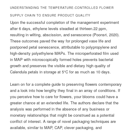
UNDERSTANDING THE TEMPERATURE-CONTROLLED FLOWER
SUPPLY CHAIN TO ENSURE PRODUCT QUALITY
Upon the successful completion of the management experiment
after 6 days, ethylene levels steadied at thirteen.22 ppm,
resulting in wilting, abscission, and senescence (Poonsri, 2020).
These outcomes paved the way for prolonged vase life and
postponed petal senescence, attributable to polypropylene and
high-density polyethylene MAPs. The microperforated film used
in MAP with microscopically formed holes prevents bacterial
growth and preserves the visible and dietary high quality of
Calendula petals in storage at 5°C for as much as 10 days.
Learn on for a complete guide to preserving flowers contemporary
and a look into how lengthy they final in an array of conditions. If
you perceive how to care for flowers, your blooms could have a
greater chance at an extended life. The authors declare that the
analysis was performed in the absence of any business or
monetary relationships that might be construed as a potential
conflict of interest. A range of novel packaging techniques are
available, similar to MAP, CAP, clever packaging, and