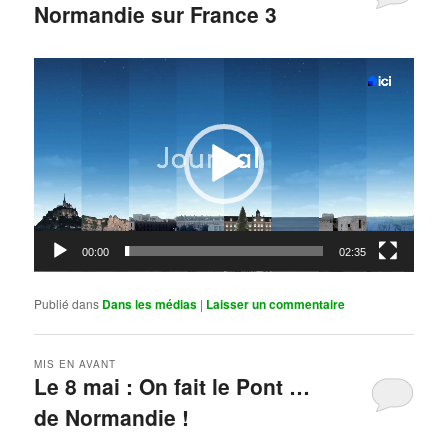
Normandie sur France 3
Publié le
mai 11, 2026
par
Steph
Lecteur
vidéo
00:00
02:35
Publié dans
Dans les médias
|
Laisser un commentaire
MIS EN AVANT
Le 8 mai : On fait le Pont …
de Normandie !