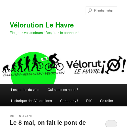
Aller
Aller
au
au
Rech
contenu
contenu
principal
secondaire
Vélorution Le Havre
Eteignez vos moteurs ! Respirez le bonheur !
Menu
Les perles du vélo
Qui sommes nous ?
principal
Historique des Vélorutions
Cartoparty !
DIY
Se relier
MIS EN AVANT
Le 8 mai, on fait le pont de