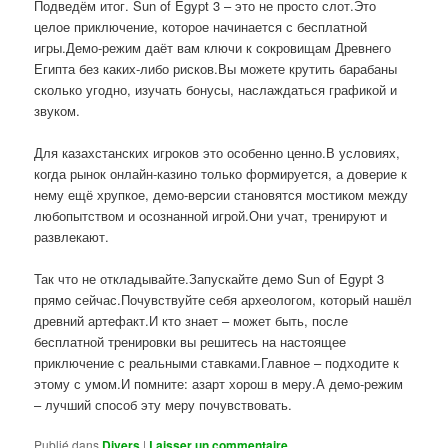
Подведём итог. Sun of Egypt 3 – это не просто слот.Это
целое приключение, которое начинается с бесплатной
игры.Демо-режим даёт вам ключи к сокровищам Древнего
Египта без каких-либо рисков.Вы можете крутить барабаны
сколько угодно, изучать бонусы, наслаждаться графикой и
звуком.
Для казахстанских игроков это особенно ценно.В условиях,
когда рынок онлайн-казино только формируется, а доверие к
нему ещё хрупкое, демо-версии становятся мостиком между
любопытством и осознанной игрой.Они учат, тренируют и
развлекают.
Так что не откладывайте.Запускайте демо Sun of Egypt 3
прямо сейчас.Почувствуйте себя археологом, который нашёл
древний артефакт.И кто знает – может быть, после
бесплатной тренировки вы решитесь на настоящее
приключение с реальными ставками.Главное – подходите к
этому с умом.И помните: азарт хорош в меру.А демо-режим
– лучший способ эту меру почувствовать.
Publié dans
Divers
|
Laisser un commentaire