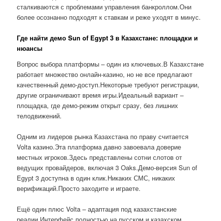
сталкиваются с проблемами управления банкроллом.Они
более осознанно подходят к ставкам и реже уходят в минус.
Где найти демо Sun of Egypt 3 в Казахстане: площадки и
нюансы
Вопрос выбора платформы – один из ключевых.В Казахстане
работает множество онлайн-казино, но не все предлагают
качественный демо-доступ.Некоторые требуют регистрации,
другие ограничивают время игры.Идеальный вариант –
площадка, где демо-режим открыт сразу, без лишних
телодвижений.
Одним из лидеров рынка Казахстана по праву считается
Volta казино.Эта платформа давно завоевала доверие
местных игроков.Здесь представлены сотни слотов от
ведущих провайдеров, включая 3 Oaks.Демо-версия Sun of
Egypt 3 доступна в один клик.Никаких СМС, никаких
верификаций.Просто заходите и играете.
Ещё один плюс Volta – адаптация под казахстанские
реалии.Интерфейс полностью на русском и казахском