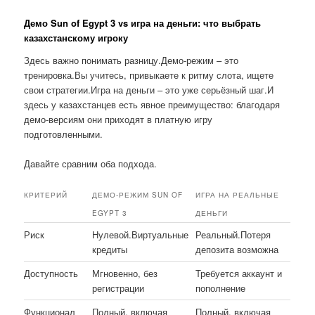
Демо Sun of Egypt 3 vs игра на деньги: что выбрать
казахстанскому игроку
Здесь важно понимать разницу.Демо-режим – это
тренировка.Вы учитесь, привыкаете к ритму слота, ищете
свои стратегии.Игра на деньги – это уже серьёзный шаг.И
здесь у казахстанцев есть явное преимущество: благодаря
демо-версиям они приходят в платную игру
подготовленными.
Давайте сравним оба подхода.
КРИТЕРИЙ
ДЕМО-РЕЖИМ SUN OF
ИГРА НА РЕАЛЬНЫЕ
EGYPT 3
ДЕНЬГИ
Риск
Нулевой.Виртуальные
Реальный.Потеря
кредиты
депозита возможна
Доступность
Мгновенно, без
Требуется аккаунт и
регистрации
пополнение
Функционал
Полный, включая
Полный, включая