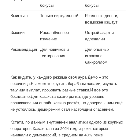
бонусы
бонусы
Выигрыш
Только виртуальный
Реальные деньги,
возможен кэшаут
Эмоции
Расслабленное
Острый азарт и
изучение
адреналин
Рекомендация
Для новичков и
Для опытных
тестирования
игроков с
банкроллом
Как видите, у каждого режима своя аура.Демо – это
песочница.Вы можете крутить барабаны часами, изучать
таблицу выплат, пробовать разные ставки.И всё это
бесплатно.Для казахстанского рынка, где уровень
проникновения онлайн-казино растёт, но доверие к ним ещё
не устоялось, демо-режим стал настоящим спасением.
Кстати, по данным внутренней аналитики одного из крупных
операторов Казахстана за 2024 год, игроки, которые
начинали с демо-версий, в среднем на 40% реже