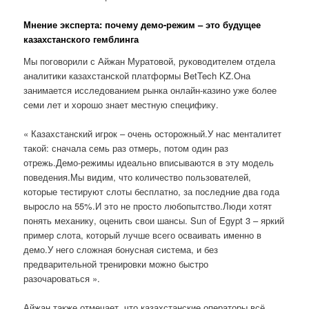
Мнение эксперта: почему демо-режим – это будущее
казахстанского гемблинга
Мы поговорили с Айжан Муратовой, руководителем отдела
аналитики казахстанской платформы BetTech KZ.Она
занимается исследованием рынка онлайн-казино уже более
семи лет и хорошо знает местную специфику.
« Казахстанский игрок – очень осторожный.У нас менталитет
такой: сначала семь раз отмерь, потом один раз
отрежь.Демо-режимы идеально вписываются в эту модель
поведения.Мы видим, что количество пользователей,
которые тестируют слоты бесплатно, за последние два года
выросло на 55%.И это не просто любопытство.Люди хотят
понять механику, оценить свои шансы. Sun of Egypt 3 – яркий
пример слота, который лучше всего осваивать именно в
демо.У него сложная бонусная система, и без
предварительной тренировки можно быстро
разочароваться ».
Айжан также отмечает, что казахстанские операторы всё