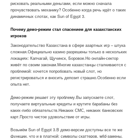
рисковать реальными деньгами, если можно сначала
прочувствовать механику? Особенно когда речь идёт о таких
динамичных слотах, как Sun of Egypt 3.
Почему демо-режим стал спасением для казахстанских
игроков
Законодательство Казахстана в сфере азартных игр – штука
сложная.Официально казино разрешены только в нескольких
локациях: Капчагай, Щучинск, Боровое.Но онлайн-сектор
живёт по своим законам.Многие казахстанцы сталкиваются с
проблемой: хочется попробовать новый слот, но
регистрироваться и вносить депозит страшно.Особенно если
опыта нет.
Демо-режим решает эту проблему.Вы запускаете слот,
получаете виртуальные кредиты и крутите барабаны без
каких-либо обязательств.Никаких СМС, никаких банковских
карт.Просто чистое удовольствие от игры.
Возьмём Sun of Egypt 3.В демо-версии доступны все те же
функции, что и в платной: символы скаттеров, wild-замены,