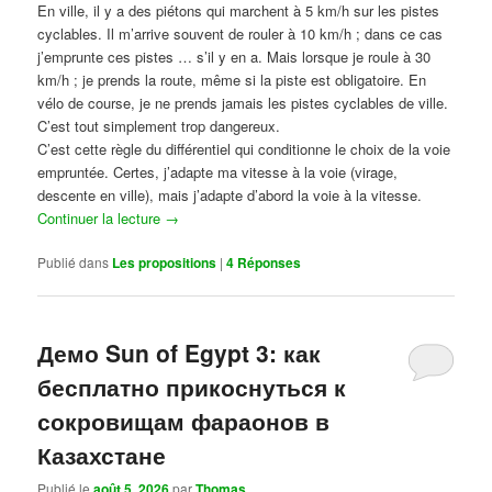
En ville, il y a des piétons qui marchent à 5 km/h sur les pistes
cyclables. Il m’arrive souvent de rouler à 10 km/h ; dans ce cas
j’emprunte ces pistes … s’il y en a. Mais lorsque je roule à 30
km/h ; je prends la route, même si la piste est obligatoire. En
vélo de course, je ne prends jamais les pistes cyclables de ville.
C’est tout simplement trop dangereux.
C’est cette règle du différentiel qui conditionne le choix de la voie
empruntée. Certes, j’adapte ma vitesse à la voie (virage,
descente en ville), mais j’adapte d’abord la voie à la vitesse.
Continuer la lecture
→
Publié dans
Les propositions
|
4
Réponses
Демо Sun of Egypt 3: как
бесплатно прикоснуться к
сокровищам фараонов в
Казахстане
Publié le
août 5, 2026
par
Thomas