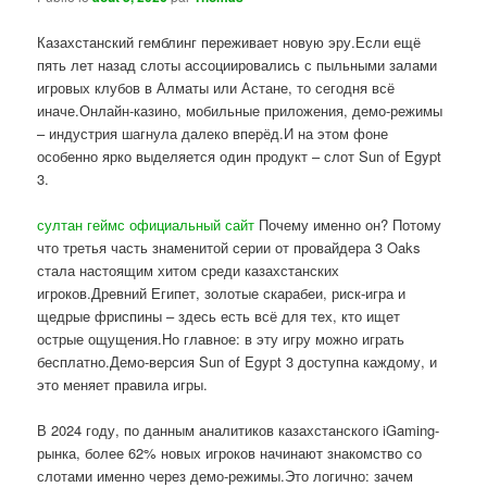
Казахстанский гемблинг переживает новую эру.Если ещё
пять лет назад слоты ассоциировались с пыльными залами
игровых клубов в Алматы или Астане, то сегодня всё
иначе.Онлайн-казино, мобильные приложения, демо-режимы
– индустрия шагнула далеко вперёд.И на этом фоне
особенно ярко выделяется один продукт – слот Sun of Egypt
3.
султан геймс официальный сайт
Почему именно он? Потому
что третья часть знаменитой серии от провайдера 3 Oaks
стала настоящим хитом среди казахстанских
игроков.Древний Египет, золотые скарабеи, риск-игра и
щедрые фриспины – здесь есть всё для тех, кто ищет
острые ощущения.Но главное: в эту игру можно играть
бесплатно.Демо-версия Sun of Egypt 3 доступна каждому, и
это меняет правила игры.
В 2024 году, по данным аналитиков казахстанского iGaming-
рынка, более 62% новых игроков начинают знакомство со
слотами именно через демо-режимы.Это логично: зачем