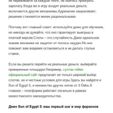
не переживаете за каждый тенге, не боитесь проиграть
зарплату.Когда же в игру входят реальные деньги,
включаются другие механизмы.Адреналин зашкаливает,
решения становятся менее рациональными.
Поэтому вот главный совет: используйте демо для обучения,
но никогда не думайте, что оно гарантирует выигрыш в
платной версии.Слоты – это случайность.Даже идеальное
знание механики не защитит от полосы неудач.Но оно
поможет вам вовремя остановиться и не делать глупых
ставок.
Если вы решите перейти на реальные деньги, выбирайте
проверенные площадки.Например,
султан геймс
официальный сайт
предлагает не только широкий выбор
слотов, но и честные условия для игры.Здесь вы найдёте и
Sun of Egypt 3, и множество других хитов от 3 Oaks.А
главное – платформа работает легально в рамках
казахстанского законодательства.
Демо Sun of Egypt 3: ваш первый шаг в мир фараонов