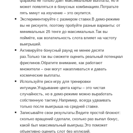
фараона не только даёт максимальные выплаты, но и
может появляться в бонусных комбинациях.Потратьте
пять минут на изучение – это окупится.
Экспериментируйте с размером ставки.В демо-режиме
вы не рискуете, поэтому пробуйте разные варианты: от
минимальных 25 тенге до максимальных.Так вы
поймёте, как волатильность слота влияет на частоту
выигрышей.
Активируйте бонусный раунд не менее десяти
раз.Только так вы сможете оценить реальный потенциал
фриспинов.Обратите внимание, как работают
множители – они могут накапливаться и давать
космические выплаты.
Используйте риск-игру для тренировки
интуиции.Угадывание цвета карты – это чистая
случайность, но в демо-режиме можно выработать
собственную тактику.Например, всегда удваивать
только после выигрыша на средней ставке.
Записывайте свои результаты.Ведите простой блокнот:
сколько вращений сделали, сколько раз выпал бонус,
какой был максимальный выигрыш.Это поможет
объективно оценить слот без иллюзий.