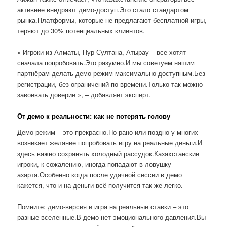
активнее внедряют демо-доступ.Это стало стандартом
рынка.Платформы, которые не предлагают бесплатной игры,
теряют до 30% потенциальных клиентов.
« Игроки из Алматы, Нур-Султана, Атырау – все хотят
сначала попробовать.Это разумно.И мы советуем нашим
партнёрам делать демо-режим максимально доступным.Без
регистрации, без ограничений по времени.Только так можно
завоевать доверие », – добавляет эксперт.
От демо к реальности: как не потерять голову
Демо-режим – это прекрасно.Но рано или поздно у многих
возникает желание попробовать игру на реальные деньги.И
здесь важно сохранять холодный рассудок.Казахстанские
игроки, к сожалению, иногда попадают в ловушку
азарта.Особенно когда после удачной сессии в демо
кажется, что и на деньги всё получится так же легко.
Помните: демо-версия и игра на реальные ставки – это
разные вселенные.В демо нет эмоционального давления.Вы