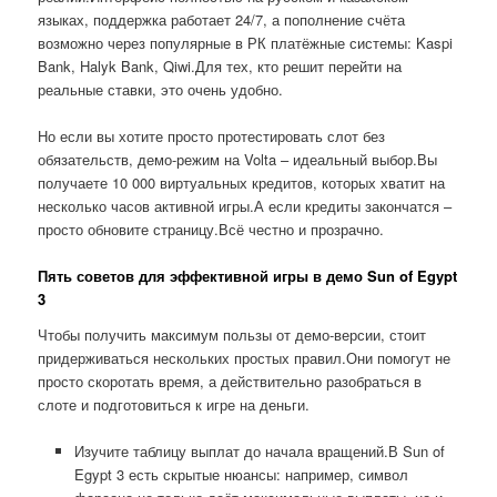
языках, поддержка работает 24/7, а пополнение счёта
возможно через популярные в РК платёжные системы: Kaspi
Bank, Halyk Bank, Qiwi.Для тех, кто решит перейти на
реальные ставки, это очень удобно.
Но если вы хотите просто протестировать слот без
обязательств, демо-режим на Volta – идеальный выбор.Вы
получаете 10 000 виртуальных кредитов, которых хватит на
несколько часов активной игры.А если кредиты закончатся –
просто обновите страницу.Всё честно и прозрачно.
Пять советов для эффективной игры в демо Sun of Egypt
3
Чтобы получить максимум пользы от демо-версии, стоит
придерживаться нескольких простых правил.Они помогут не
просто скоротать время, а действительно разобраться в
слоте и подготовиться к игре на деньги.
Изучите таблицу выплат до начала вращений.В Sun of
Egypt 3 есть скрытые нюансы: например, символ