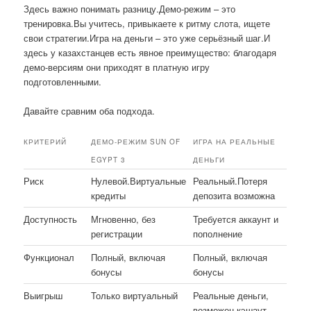
Здесь важно понимать разницу.Демо-режим – это
тренировка.Вы учитесь, привыкаете к ритму слота, ищете
свои стратегии.Игра на деньги – это уже серьёзный шаг.И
здесь у казахстанцев есть явное преимущество: благодаря
демо-версиям они приходят в платную игру
подготовленными.
Давайте сравним оба подхода.
КРИТЕРИЙ
ДЕМО-РЕЖИМ SUN OF
ИГРА НА РЕАЛЬНЫЕ
EGYPT 3
ДЕНЬГИ
Риск
Нулевой.Виртуальные
Реальный.Потеря
кредиты
депозита возможна
Доступность
Мгновенно, без
Требуется аккаунт и
регистрации
пополнение
Функционал
Полный, включая
Полный, включая
бонусы
бонусы
Выигрыш
Только виртуальный
Реальные деньги,
возможен кэшаут