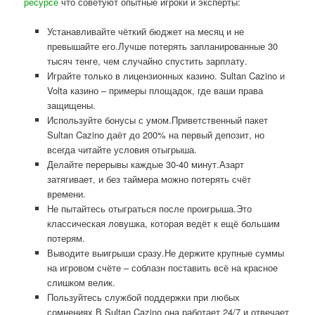
ресурсе
что советуют опытные игроки и эксперты:
Устанавливайте чёткий бюджет на месяц и не
превышайте его.Лучше потерять запланированные 30
тысяч тенге, чем случайно спустить зарплату.
Играйте только в лицензионных казино. Sultan Cazino и
Volta казино – примеры площадок, где ваши права
защищены.
Используйте бонусы с умом.Приветственный пакет
Sultan Cazino даёт до 200% на первый депозит, но
всегда читайте условия отыгрыша.
Делайте перерывы каждые 30-40 минут.Азарт
затягивает, и без таймера можно потерять счёт
времени.
Не пытайтесь отыграться после проигрыша.Это
классическая ловушка, которая ведёт к ещё большим
потерям.
Выводите выигрыши сразу.Не держите крупные суммы
на игровом счёте – соблазн поставить всё на красное
слишком велик.
Пользуйтесь службой поддержки при любых
сомнениях.В Sultan Cazino она работает 24/7 и отвечает