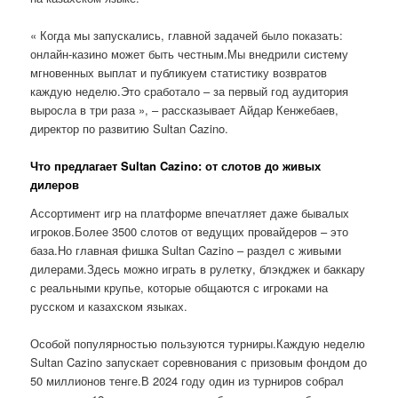
« Когда мы запускались, главной задачей было показать:
онлайн-казино может быть честным.Мы внедрили систему
мгновенных выплат и публикуем статистику возвратов
каждую неделю.Это сработало – за первый год аудитория
выросла в три раза », – рассказывает Айдар Кенжебаев,
директор по развитию Sultan Cazino.
Что предлагает Sultan Cazino: от слотов до живых
дилеров
Ассортимент игр на платформе впечатляет даже бывалых
игроков.Более 3500 слотов от ведущих провайдеров – это
база.Но главная фишка Sultan Cazino – раздел с живыми
дилерами.Здесь можно играть в рулетку, блэкджек и баккару
с реальными крупье, которые общаются с игроками на
русском и казахском языках.
Особой популярностью пользуются турниры.Каждую неделю
Sultan Cazino запускает соревнования с призовым фондом до
50 миллионов тенге.В 2024 году один из турниров собрал