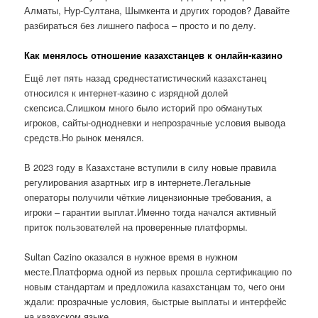
Алматы, Нур-Султана, Шымкента и других городов? Давайте
разбираться без лишнего пафоса – просто и по делу.
Как менялось отношение казахстанцев к онлайн-казино
Ещё лет пять назад среднестатистический казахстанец
относился к интернет-казино с изрядной долей
скепсиса.Слишком много было историй про обманутых
игроков, сайты-однодневки и непрозрачные условия вывода
средств.Но рынок менялся.
В 2023 году в Казахстане вступили в силу новые правила
регулирования азартных игр в интернете.Легальные
операторы получили чёткие лицензионные требования, а
игроки – гарантии выплат.Именно тогда начался активный
приток пользователей на проверенные платформы.
Sultan Cazino оказался в нужное время в нужном
месте.Платформа одной из первых прошла сертификацию по
новым стандартам и предложила казахстанцам то, чего они
ждали: прозрачные условия, быстрые выплаты и интерфейс
на казахском языке.