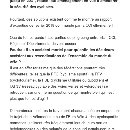
jusqu’en 2031, refuse tout aménagement en vue d’améliorer
la sécurité des cyclistes.
Pourtant, des solutions existent comme le montre un rapport
d’expertise de février 2019 commandé par la CCI elle-même !
Que de temps perdu ! Les parties de ping-pong entre État, CCI,
Région et Départements doivent cesser !
Faudra-t-il un accident mortel pour qu’enfin les décideurs
accèdent aux revendications de l’ensemble du monde du
vélo ?
Il est en effet rarissime que des fédérations pourtant très
différentes, telles que la FFC (cyclisme sportif), la FFV
(cyclotourisme), la FUB (cyclisme utilitaire ou quotidien) et
l’AF3V (réseau cyclable des voies vertes et véloroutes) se
retrouvent sur une même question ce qui montre bien qu’il est
plus que temps d’agir !
De nombreux touristes le traversent chaque année en empruntant
le trajet de la Vélomaritime ou de l’Euro Vélo 4, des cyclosportifs
normands l’utilisent très fréquemment lors de leurs sorties
hebdomadaires ou des salariés de la zone industrialo-portuaire