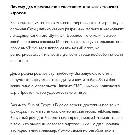
Почему демо-режим стал спасением для казахстанских
игроков
Законодательство Казахстана в сфере азартных игр – штука
сложная.Официально казино разрешены только в нескольких
локациях: Капчагай, Щучинск, Боровое.Но онлайн-сектор
живёт по своим законам.Многие казахстанцы сталкиваются с
проблемой: хочется попробовать новый слот, но
регистрироваться и вносить депозит страшно.Особенно если
опыта нет.
Демо-режим решает эту проблему.Вы запускаете слот,
получаете виртуальные кредиты и крутите барабаны без
каких-либо обязательств.Никаких СМС, никаких банковских
карт.Просто чистое удовольствие от игры.
Возьмём Sun of Egypt 3.В демо-версии доступны все те же
функции, что и в платной: символы скаттеров, wild-замены,
бонусный раунд с бесплатными вращениями.Разница только
в том, что выигрыш остаётся виртуальным.Но для новичка
это идеальный тренажёр.Можно спокойно разобраться в