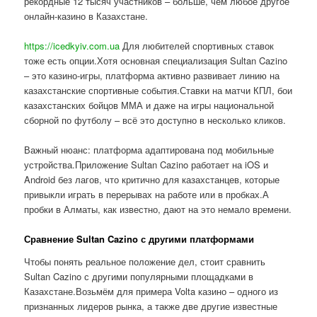
рекордные 12 тысяч участников – больше, чем любое другое
онлайн-казино в Казахстане.
https://icedkyiv.com.ua
Для любителей спортивных ставок
тоже есть опции.Хотя основная специализация Sultan Cazino
– это казино-игры, платформа активно развивает линию на
казахстанские спортивные события.Ставки на матчи КПЛ, бои
казахстанских бойцов ММА и даже на игры национальной
сборной по футболу – всё это доступно в несколько кликов.
Важный нюанс: платформа адаптирована под мобильные
устройства.Приложение Sultan Cazino работает на iOS и
Android без лагов, что критично для казахстанцев, которые
привыкли играть в перерывах на работе или в пробках.А
пробки в Алматы, как известно, дают на это немало времени.
Сравнение Sultan Cazino с другими платформами
Чтобы понять реальное положение дел, стоит сравнить
Sultan Cazino с другими популярными площадками в
Казахстане.Возьмём для примера Volta казино – одного из
признанных лидеров рынка, а также две другие известные