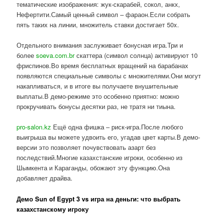
тематические изображения: жук-скарабей, сокол, анкх,
Нефертити.Самый ценный символ – фараон.Если собрать
пять таких на линии, множитель ставки достигает 50x.
Отдельного внимания заслуживает бонусная игра.Три и
более
soeva.com.br
скаттера (символ солнца) активируют 10
фриспинов.Во время бесплатных вращений на барабанах
появляются специальные символы с множителями.Они могут
накапливаться, и в итоге вы получаете внушительные
выплаты.В демо-режиме это особенно приятно: можно
прокручивать бонусы десятки раз, не тратя ни тиына.
pro-salon.kz
Ещё одна фишка – риск-игра.После любого
выигрыша вы можете удвоить его, угадав цвет карты.В демо-
версии это позволяет почувствовать азарт без
последствий.Многие казахстанские игроки, особенно из
Шымкента и Караганды, обожают эту функцию.Она
добавляет драйва.
Демо Sun of Egypt 3 vs игра на деньги: что выбрать
казахстанскому игроку