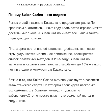
на казахском и русском языках.
Почему Sultan Cazino – это надолго
Рынок онлайн-казино в Казахстане продолжает расти.По
прогнозам аналитиков, к 2026 году количество игроков может
достичь миллиона.И Sultan Cazino имеет все шансы занять
лидирующую позицию.
Платформа постоянно обновляется: добавляются новые
игры, улучшается мобильное приложение, расширяется
список платёжных методов.В 2025 году Sultan Cazino
запустил программу лояльности с кэшбэком до 15% – такого
нет ни у одного конкурента в Казахстане.
Важно и то, что Sultan Cazino активно участвует в развитии
казахстанского спорта.Платформа спонсирует несколько
молодёжных футбольных команд и турниры по
киберспорту.Это не просто пиар – это реальный вклад в
индустрию.
Если вы ещё не пробовали играть на этой платформе,