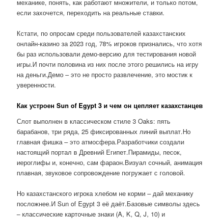
механике, понять, как работают множители, и только потом,
если захочется, переходить на реальные ставки.
Кстати, по опросам среди пользователей казахстанских
онлайн-казино за 2023 год, 78% игроков признались, что хотя
бы раз использовали демо-версию для тестирования новой
игры.И почти половина из них после этого решились на игру
на деньги.Демо – это не просто развлечение, это мостик к
уверенности.
Как устроен Sun of Egypt 3 и чем он цепляет казахстанцев
Слот выполнен в классическом стиле 3 Oaks: пять
барабанов, три ряда, 25 фиксированных линий выплат.Но
главная фишка – это атмосфера.Разработчики создали
настоящий портал в Древний Египет.Пирамиды, песок,
иероглифы и, конечно, сам фараон.Визуал сочный, анимация
плавная, звуковое сопровождение погружает с головой.
Но казахстанского игрока хлебом не корми – дай механику
посложнее.И Sun of Egypt 3 её даёт.Базовые символы здесь
– классические карточные знаки (A, K, Q, J, 10) и