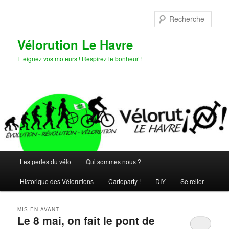
Aller
Aller
au
au
Rech
contenu
contenu
principal
secondaire
Vélorution Le Havre
Eteignez vos moteurs ! Respirez le bonheur !
Menu
Les perles du vélo
Qui sommes nous ?
principal
Historique des Vélorutions
Cartoparty !
DIY
Se relier
MIS EN AVANT
Le 8 mai, on fait le pont de