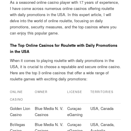
As a seasoned online casino player with 17 years of experience,
I have come across numerous online casinos offering roulette
with daily promotions in the USA. In this expert article, I will
delve into the world of online roulette, focusing on daily
promotions, security measures, and the top casinos where you
can enjoy this popular game.
The Top Online Casinos for Roulette with Daily Promotions
in the USA
When it comes to playing roulette with daily promotions in the
USA, it is crucial to choose a reputable and secure online casino.
Here are the top 3 online casinos that offer a wide range of
roulette games with exciting daily promotions:
ONLINE
OWNER
LICENSE
TERRITORIES
CASINO
Golden Lion
Blue Media N. V.
Curaçao
USA, Canada
Casino
Casinos
eGaming
BoVegas
Blue Media N. V.
Curaçao
USA, Canada,
Casino
Casinos
eGaming
Australia