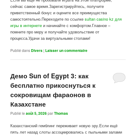
сейчас самое время.Зарегистрируйтесь, получите
приветственный бонус и оцените все преимущества
самостоятельно.Переходите по ссылке
sultan casino kz для
игры в интернете
и начинайте с комфортом.Главное –
помните про меру и получайте удовольствие от
процесса.Удачи за виртуальными столами!
Publié dans
Divers
|
Laisser un commentaire
Демо Sun of Egypt 3: как
бесплатно прикоснуться к
сокровищам фараонов в
Казахстане
Publié le
août 5, 2026
par
Thomas
Казахстанский гемблинг переживает новую эру.Если ещё
пять лет назад слоты ассоциировались с пыльными залами