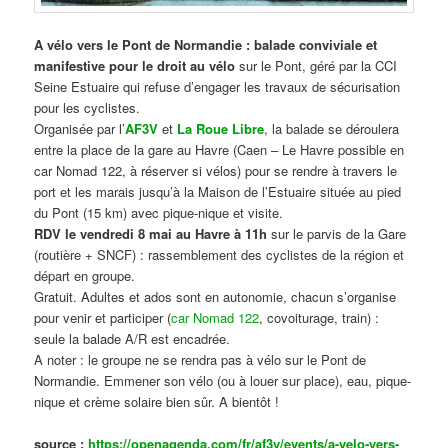
A vélo vers le Pont de Normandie : balade conviviale et
manifestive
pour le droit au vélo
sur le Pont, géré par la CCI
Seine Estuaire qui refuse d’engager les travaux de sécurisation
pour les cyclistes.
Organisée par l’
AF3V
et
La Roue Libre
, la balade se déroulera
entre la place de la gare au Havre (Caen – Le Havre possible en
car Nomad 122, à réserver si vélos) pour se rendre à travers le
port et les marais jusqu’à la Maison de l’Estuaire située au pied
du Pont (15 km) avec pique-nique et visite.
RDV le vendredi 8 mai au Havre à 11h
sur le parvis de la Gare
(routière + SNCF) : rassemblement des cyclistes de la région et
départ en groupe.
Gratuit. Adultes et ados sont en autonomie, chacun s’organise
pour venir et participer (
car Nomad 122
, covoiturage, train) :
seule la balade A/R est encadrée.
A noter : le groupe ne se rendra pas à vélo sur le Pont de
Normandie. Emmener son vélo (ou à louer sur place), eau, pique-
nique et crème solaire bien sûr. A bientôt !
source :
https://openagenda.com/fr/af3v/events/a-velo-vers-