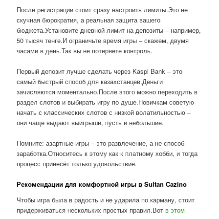
После регистрации стоит сразу настроить лимиты.Это не
скучная бюрократия, а реальная защита вашего
бюджета.Установите дневной лимит на депозиты – например,
50 тысяч тенге.И ограничьте время игры – скажем, двумя
часами в день.Так вы не потеряете контроль.
Первый депозит лучше сделать через Kaspi Bank – это
самый быстрый способ для казахстанцев.Деньги
зачисляются моментально.После этого можно переходить в
раздел слотов и выбирать игру по душе.Новичкам советую
начать с классических слотов с низкой волатильностью –
они чаще выдают выигрыши, пусть и небольшие.
Помните: азартные игры – это развлечение, а не способ
заработка.Относитесь к этому как к платному хобби, и тогда
процесс принесёт только удовольствие.
Рекомендации для комфортной игры в Sultan Cazino
Чтобы игра была в радость и не ударила по карману, стоит
придерживаться нескольких простых правил.Вот
в этом