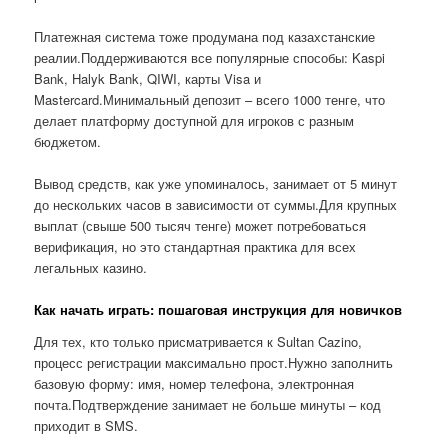
Платежная система тоже продумана под казахстанские
реалии.Поддерживаются все популярные способы: Kaspi
Bank, Halyk Bank, QIWI, карты Visa и
Mastercard.Минимальный депозит – всего 1000 тенге, что
делает платформу доступной для игроков с разным
бюджетом.
Вывод средств, как уже упоминалось, занимает от 5 минут
до нескольких часов в зависимости от суммы.Для крупных
выплат (свыше 500 тысяч тенге) может потребоваться
верификация, но это стандартная практика для всех
легальных казино.
Как начать играть: пошаговая инструкция для новичков
Для тех, кто только присматривается к Sultan Cazino,
процесс регистрации максимально прост.Нужно заполнить
базовую форму: имя, номер телефона, электронная
почта.Подтверждение занимает не больше минуты – код
приходит в SMS.