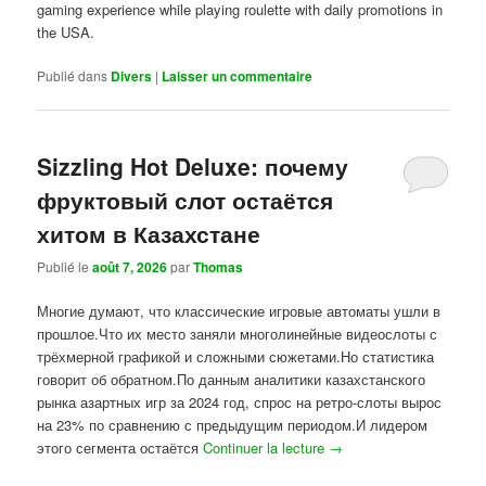
gaming experience while playing roulette with daily promotions in
the USA.
Publié dans
Divers
|
Laisser un commentaire
Sizzling Hot Deluxe: почему
фруктовый слот остаётся
хитом в Казахстане
Publié le
août 7, 2026
par
Thomas
Многие думают, что классические игровые автоматы ушли в
прошлое.Что их место заняли многолинейные видеослоты с
трёхмерной графикой и сложными сюжетами.Но статистика
говорит об обратном.По данным аналитики казахстанского
рынка азартных игр за 2024 год, спрос на ретро-слоты вырос
на 23% по сравнению с предыдущим периодом.И лидером
этого сегмента остаётся
Continuer la lecture
→