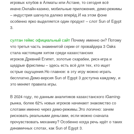
игровых клубов в Алматы или Астане, то сегодня всё
иначе.Онлайн-казино, мобильные приложения, демо-режимы
– индустрия шагнула далеко вперёд.И на этом фоне
особенно ярко выделяется один продукт – слот Sun of Egypt
3.
султан геймс официальный сайт
Почему именно он? Потому
что третья часть знаменитой серии от провайдера 3 Oaks
стала настоящим хитом среди казахстанских
игроков.Древний Египет, золотые скарабеи, риск-игра и
щедрые фриспины – здесь есть всё для тех, кто ищет
острые ощущения.Но главное: в эту игру можно играть
бесплатно.Демо-версия Sun of Egypt 3 доступна каждому, и
это меняет правила игры.
В 2024 году, по данным аналитиков казахстанского iGaming-
рынка, более 62% новых игроков начинают знакомство со
слотами именно через демо-режимы.Это логично: зачем
рисковать реальными деньгами, если можно сначала
прочувствовать механику? Особенно когда речь идёт о таких
динамичных слотах, как Sun of Egypt 3.