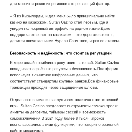
для многих игроков из регионов это решающий фактор.
« Я из Кызылорды, и для меня было принципиально найти
казино на казахском. Sultan Cazino стал первым, где я
увидел полноценный интерфейс на родном языке.Даже
поддержка отвечает на казахском – это дорогого стоит », –
делится впечатлениями Нурлан Сагинтаев, игрок со стажем.
Безопасность и надёжность: что стоит за репутацией
В мире онлайн-гемблинга репутация – это всё. Sultan Cazino
вкладывает серьёзные ресурсы в безопасность.Платформа
использует 128-битное шифрование данных, что
соответствует стандартам крупных банков.Все финансовые
транзакции проходят через защищённые шлюзы.
Отдельного внимания заслуживает политика ответственной
игры. Sultan Cazino предлагает инструменты самоконтроля:
лимиты на депозиты, таймеры сессий и возможность
самоисключения.В 2024 году более 8 тысяч игроков
воспользовались этими функциями, что говорит о реальной
работе механизма.