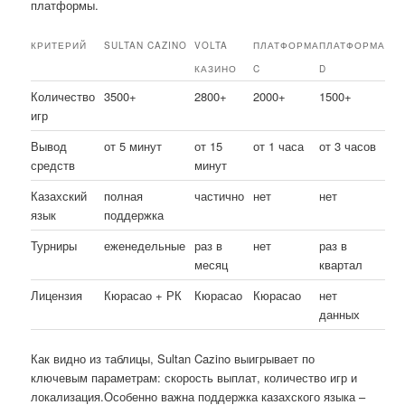
платформы.
КРИТЕРИЙ
SULTAN CAZINO
VOLTA
ПЛАТФОРМА
ПЛАТФОРМА
КАЗИНО
C
D
Количество
3500+
2800+
2000+
1500+
игр
Вывод
от 5 минут
от 15
от 1 часа
от 3 часов
средств
минут
Казахский
полная
частично
нет
нет
язык
поддержка
Турниры
еженедельные
раз в
нет
раз в
месяц
квартал
Лицензия
Кюрасао + РК
Кюрасао
Кюрасао
нет
данных
Как видно из таблицы, Sultan Cazino выигрывает по
ключевым параметрам: скорость выплат, количество игр и
локализация.Особенно важна поддержка казахского языка –