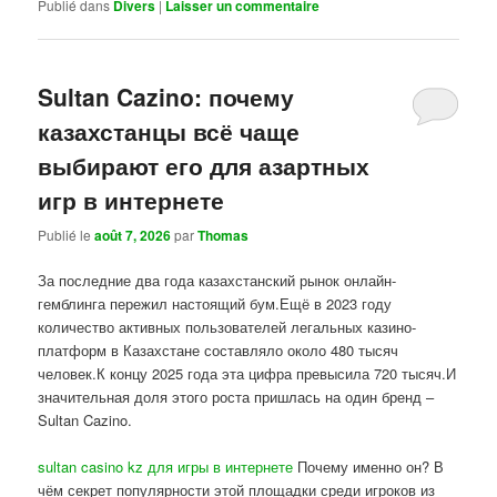
Publié dans
Divers
|
Laisser un commentaire
Sultan Cazino: почему
казахстанцы всё чаще
выбирают его для азартных
игр в интернете
Publié le
août 7, 2026
par
Thomas
За последние два года казахстанский рынок онлайн-
гемблинга пережил настоящий бум.Ещё в 2023 году
количество активных пользователей легальных казино-
платформ в Казахстане составляло около 480 тысяч
человек.К концу 2025 года эта цифра превысила 720 тысяч.И
значительная доля этого роста пришлась на один бренд –
Sultan Cazino.
sultan casino kz для игры в интернете
Почему именно он? В
чём секрет популярности этой площадки среди игроков из