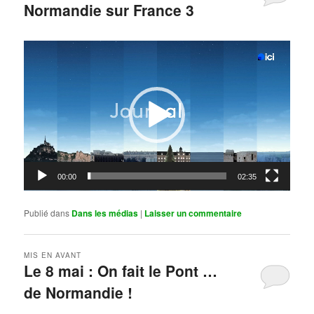
Normandie sur France 3
Publié le
mai 11, 2026
par
Steph
Lecteur
vidéo
00:00
02:35
Publié dans
Dans les médias
|
Laisser un commentaire
MIS EN AVANT
Le 8 mai : On fait le Pont …
de Normandie !