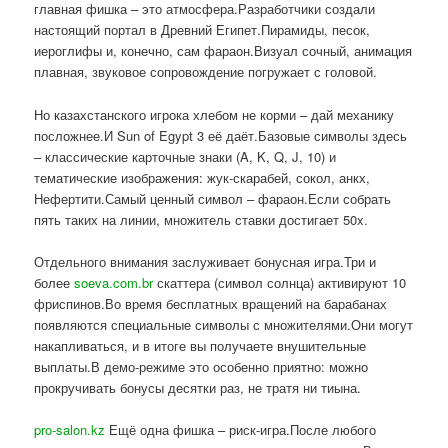
главная фишка – это атмосфера.Разработчики создали
настоящий портал в Древний Египет.Пирамиды, песок,
иероглифы и, конечно, сам фараон.Визуал сочный, анимация
плавная, звуковое сопровождение погружает с головой.
Но казахстанского игрока хлебом не корми – дай механику
посложнее.И Sun of Egypt 3 её даёт.Базовые символы здесь
– классические карточные знаки (A, K, Q, J, 10) и
тематические изображения: жук-скарабей, сокол, анкх,
Нефертити.Самый ценный символ – фараон.Если собрать
пять таких на линии, множитель ставки достигает 50x.
Отдельного внимания заслуживает бонусная игра.Три и
более
soeva.com.br
скаттера (символ солнца) активируют 10
фриспинов.Во время бесплатных вращений на барабанах
появляются специальные символы с множителями.Они могут
накапливаться, и в итоге вы получаете внушительные
выплаты.В демо-режиме это особенно приятно: можно
прокручивать бонусы десятки раз, не тратя ни тиына.
pro-salon.kz
Ещё одна фишка – риск-игра.После любого