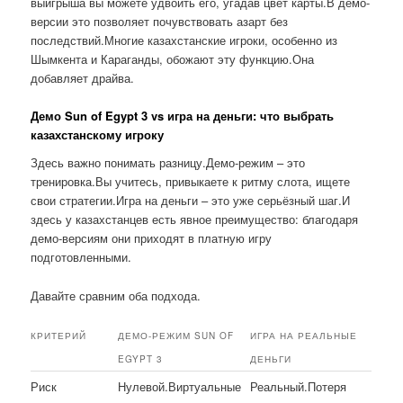
выигрыша вы можете удвоить его, угадав цвет карты.В демо-
версии это позволяет почувствовать азарт без
последствий.Многие казахстанские игроки, особенно из
Шымкента и Караганды, обожают эту функцию.Она
добавляет драйва.
Демо Sun of Egypt 3 vs игра на деньги: что выбрать
казахстанскому игроку
Здесь важно понимать разницу.Демо-режим – это
тренировка.Вы учитесь, привыкаете к ритму слота, ищете
свои стратегии.Игра на деньги – это уже серьёзный шаг.И
здесь у казахстанцев есть явное преимущество: благодаря
демо-версиям они приходят в платную игру
подготовленными.
Давайте сравним оба подхода.
КРИТЕРИЙ
ДЕМО-РЕЖИМ SUN OF
ИГРА НА РЕАЛЬНЫЕ
EGYPT 3
ДЕНЬГИ
Риск
Нулевой.Виртуальные
Реальный.Потеря