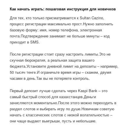
Как начать играть: пошаговая инструкция для новичков
Для тех, кто только присматривается к Sultan Cazino,
процесс регистрации максимально прост.Нужно заполнить
базовую форму: имя, номер телефона, электронная
почта.Подтверждение занимает не больше минуты – код
приходит в SMS.
После регистрации стоит сразу настроить лимиты.Это не
скучная бюрократия, а реальная защита вашего
бюджета.Установите дневной лимит на депозиты – например,
50 тысяч тенге.И ограничьте время игры – скажем, двумя
часами в день.Так вы не потеряете контроль.
Первый депозит лучше сделать через Kaspi Bank – это
самый быстрый способ для казахстанцев.Деньги
зачисляются моментально.После этого можно переходить в
раздел слотов и выбирать игру по душе.Новичкам советую
начать с классических слотов с низкой волатильностью –
они чаще выдают выигрыши, пусть и небольшие.