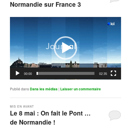
Normandie sur France 3
Publié le
mai 11, 2026
par
Steph
Lecteur
vidéo
00:00
02:35
Publié dans
Dans les médias
|
Laisser un commentaire
MIS EN AVANT
Le 8 mai : On fait le Pont …
de Normandie !