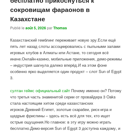
сокровищам фараонов в
Казахстане
Publié le
août 5, 2026
par
Thomas
Казахстанский гемблинг переживает новую эру.Если ещё
пять лет назад слоты ассоциировались с пыльными залами
игровых клубов в Алматы или Астане, то сегодня всё
иначе.Онлайн-казино, мобильные приложения, демо-режимы
– индустрия шагнула далеко вперёд.И на этом фоне
особенно ярко выделяется один продукт – слот Sun of Egypt
3.
султан геймс официальный сайт
Почему именно он? Потому
что третья часть знаменитой серии от провайдера 3 Oaks
стала настоящим хитом среди казахстанских
игроков.Древний Египет, золотые скарабеи, риск-игра и
щедрые фриспины – здесь есть всё для тех, кто ищет
острые ощущения.Но главное: в эту игру можно играть
бесплатно.Демо-версия Sun of Egypt 3 доступна каждому, и