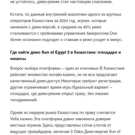
не устоялось, демо-режим стал настоящим спасением.
Кстати, по данным внутренней аналитики одного из крупных
операторов Казахстана за 2024 год, игроки, которые
начинали с демо-версий, в среднем на 40% реже
сталкиваются с проблемами управления банкроллом.Они
более осознанно подходят к ставкам и реже уходят в минус.
Где найти демо Sun of Egypt 3 в Казахстане: площадки и
нюансы
Вопрос выбора платформы – один из ключевых.В Казахстане
работает множество онлайн-казино, но не все предлагают
качественный демо-доступ.Некоторые требуют регистрации,
другие ограничивают время игры.Идеальный вариант –
площадка, где демо-режим открыт сразу, без лишних
телодвижений.
Одним из лидеров рынка Казахстана по праву считается
Volta казино.Эта платформа давно завоевала доверие
местных игроков.Здесь представлены сотни слотов от
ведущих провайдеров, включая 3 Oaks.Демо-версия Sun of