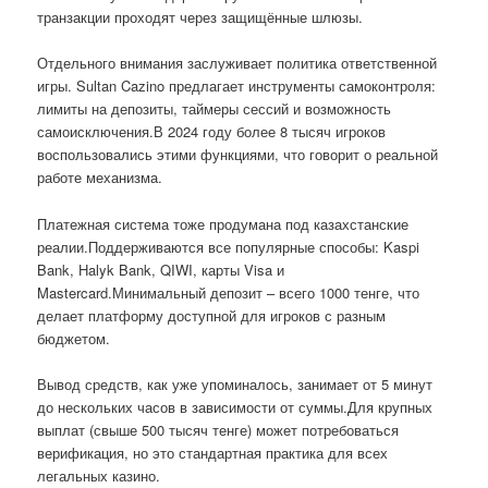
транзакции проходят через защищённые шлюзы.
Отдельного внимания заслуживает политика ответственной
игры. Sultan Cazino предлагает инструменты самоконтроля:
лимиты на депозиты, таймеры сессий и возможность
самоисключения.В 2024 году более 8 тысяч игроков
воспользовались этими функциями, что говорит о реальной
работе механизма.
Платежная система тоже продумана под казахстанские
реалии.Поддерживаются все популярные способы: Kaspi
Bank, Halyk Bank, QIWI, карты Visa и
Mastercard.Минимальный депозит – всего 1000 тенге, что
делает платформу доступной для игроков с разным
бюджетом.
Вывод средств, как уже упоминалось, занимает от 5 минут
до нескольких часов в зависимости от суммы.Для крупных
выплат (свыше 500 тысяч тенге) может потребоваться
верификация, но это стандартная практика для всех
легальных казино.