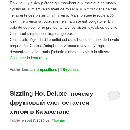
En ville, il y a des piétons qui marchent à 5 km/h sur les pistes
cyclables. Il m’arrive souvent de rouler à 10 km/h ; dans ce cas
j’emprunte ces pistes … s’il y en a. Mais lorsque je roule à 30
km/h ; je prends la route, même si la piste est obligatoire. En
vélo de course, je ne prends jamais les pistes cyclables de ville.
C’est tout simplement trop dangereux.
C’est cette règle du différentiel qui conditionne le choix de la voie
empruntée. Certes, j’adapte ma vitesse à la voie (virage,
descente en ville), mais j’adapte d’abord la voie à la vitesse.
Continuer la lecture
→
Publié dans
Les propositions
|
4
Réponses
Sizzling Hot Deluxe: почему
фруктовый слот остаётся
хитом в Казахстане
Publié le
août 7, 2026
par
Thomas