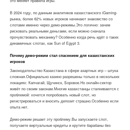
это меняет правила игры.
В 2024 году, по данным аналитиков казахстанского iGaming-
рынка, более 62% новых игроков начинают знакомство со
слотами именно через демо-режимы.Это логично: зачем
рисковать реальными деньгами, если можно сначала
прочувствовать механику? Особенно когда речь идёт о таких
динамичных слотах, как Sun of Egypt 3.
Почему демо-режим стал спасением для казахстанских
игроков
Законодательство Казахстана в сфере азартных игр – штука
сложная.Официально казино разрешены только в нескольких
локациях: Капчагай, Щучинск, Боровое.Но онлайн-сектор
живёт по своим законам.Многие казахстанцы сталкиваются с
проблемой: хочется попробовать новый слот, но
регистрироваться и вносить депозит страшно.Особенно если
опыта нет.
Демо-режим решает эту проблему.Вы запускаете слот,
получаете виртуальные кредиты и крутите барабаны без