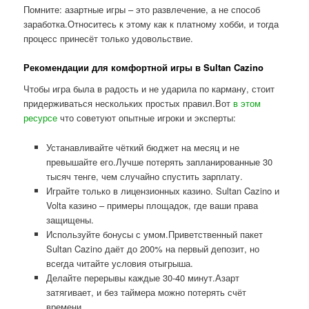
Помните: азартные игры – это развлечение, а не способ
заработка.Относитесь к этому как к платному хобби, и тогда
процесс принесёт только удовольствие.
Рекомендации для комфортной игры в Sultan Cazino
Чтобы игра была в радость и не ударила по карману, стоит
придерживаться нескольких простых правил.Вот
в этом
ресурсе
что советуют опытные игроки и эксперты:
Устанавливайте чёткий бюджет на месяц и не
превышайте его.Лучше потерять запланированные 30
тысяч тенге, чем случайно спустить зарплату.
Играйте только в лицензионных казино. Sultan Cazino и
Volta казино – примеры площадок, где ваши права
защищены.
Используйте бонусы с умом.Приветственный пакет
Sultan Cazino даёт до 200% на первый депозит, но
всегда читайте условия отыгрыша.
Делайте перерывы каждые 30-40 минут.Азарт
затягивает, и без таймера можно потерять счёт
времени.