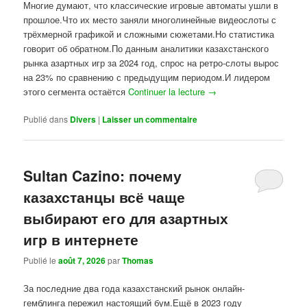
Многие думают, что классические игровые автоматы ушли в
прошлое.Что их место заняли многолинейные видеослоты с
трёхмерной графикой и сложными сюжетами.Но статистика
говорит об обратном.По данным аналитики казахстанского
рынка азартных игр за 2024 год, спрос на ретро-слоты вырос
на 23% по сравнению с предыдущим периодом.И лидером
этого сегмента остаётся
Continuer la lecture
→
Publié dans
Divers
|
Laisser un commentaire
Sultan Cazino: почему
казахстанцы всё чаще
выбирают его для азартных
игр в интернете
Publié le
août 7, 2026
par
Thomas
За последние два года казахстанский рынок онлайн-
гемблинга пережил настоящий бум.Ещё в 2023 году