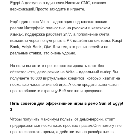
Egypt 3 доступна в один клик.Никаких СМС, никаких
верификаций.Просто заходите и играете.
Ещё один плюс Volta – адаптация под казахстанские
реалии.Интерфейс полностью на русском и казахском
языках, поддержка работает 24/7, а пополнение счёта
возможно через популярные в РК платёжные системы: Kaspi
Bank, Halyk Bank, Qiwi.Для тех, кто решит перейти на
реальные ставки, это очень удобно.
Но если вы хотите просто протестировать слот без
обязательств, демо-режим на Volta – идеальный выбор.Вы
получаете 10 000 виртуальных кредитов, которых хватит на
несколько часов активной игры.А если кредиты закончатся –
просто обновите страницу.Всё честно и прозрачно.
Пять советов для эффективной игры в демо Sun of Egypt
3
Чтобы получить максимум пользы от демо-версии, стоит
придерживаться нескольких простых правил.Они помогут не
просто скоротать время, а действительно разобраться в