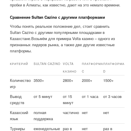
пробки в Алматы, как известно, дают на это немало времени.
Сравнение Sultan Cazino с другими платформами
Чтобы понять реальное положение дел, стоит сравнить
Sultan Cazino с другими популярными площадками в
Казахстане.Возьмём для примера Volta казино – одного из
признанных лидеров рынка, а также две другие известные
платформы.
КРИТЕРИЙ
SULTAN CAZINO
VOLTA
ПЛАТФОРМА
ПЛАТФОРМА
КАЗИНО
C
D
Количество
3500+
2800+
2000+
1500+
игр
Вывод
от 5 минут
от 15
от 1 часа
от 3 часов
средств
минут
Казахский
полная
частично
нет
нет
язык
поддержка
Турниры
еженедельные
раз в
нет
раз в