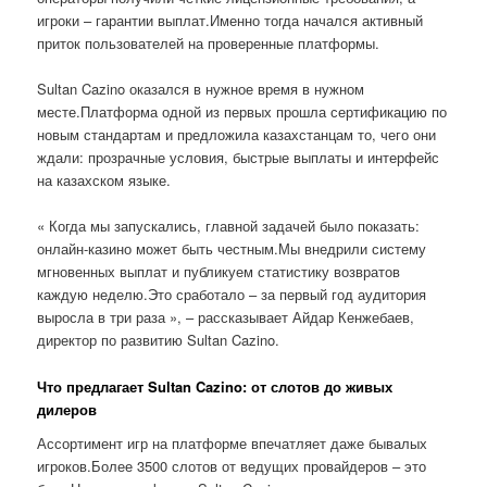
игроки – гарантии выплат.Именно тогда начался активный
приток пользователей на проверенные платформы.
Sultan Cazino оказался в нужное время в нужном
месте.Платформа одной из первых прошла сертификацию по
новым стандартам и предложила казахстанцам то, чего они
ждали: прозрачные условия, быстрые выплаты и интерфейс
на казахском языке.
« Когда мы запускались, главной задачей было показать:
онлайн-казино может быть честным.Мы внедрили систему
мгновенных выплат и публикуем статистику возвратов
каждую неделю.Это сработало – за первый год аудитория
выросла в три раза », – рассказывает Айдар Кенжебаев,
директор по развитию Sultan Cazino.
Что предлагает Sultan Cazino: от слотов до живых
дилеров
Ассортимент игр на платформе впечатляет даже бывалых
игроков.Более 3500 слотов от ведущих провайдеров – это