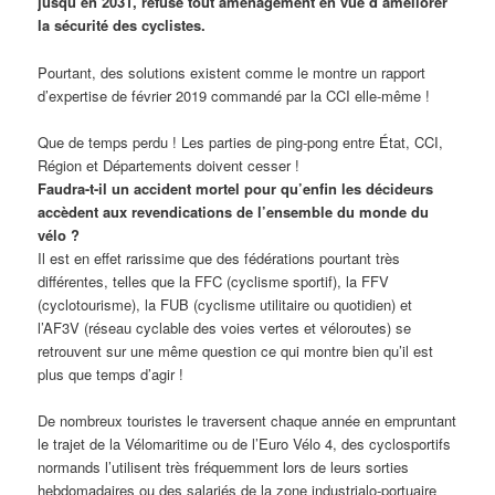
jusqu’en 2031, refuse tout aménagement en vue d’améliorer
la sécurité des cyclistes.
Pourtant, des solutions existent comme le montre un rapport
d’expertise de février 2019 commandé par la CCI elle-même !
Que de temps perdu ! Les parties de ping-pong entre État, CCI,
Région et Départements doivent cesser !
Faudra-t-il un accident mortel pour qu’enfin les décideurs
accèdent aux revendications de l’ensemble du monde du
vélo ?
Il est en effet rarissime que des fédérations pourtant très
différentes, telles que la FFC (cyclisme sportif), la FFV
(cyclotourisme), la FUB (cyclisme utilitaire ou quotidien) et
l’AF3V (réseau cyclable des voies vertes et véloroutes) se
retrouvent sur une même question ce qui montre bien qu’il est
plus que temps d’agir !
De nombreux touristes le traversent chaque année en empruntant
le trajet de la Vélomaritime ou de l’Euro Vélo 4, des cyclosportifs
normands l’utilisent très fréquemment lors de leurs sorties
hebdomadaires ou des salariés de la zone industrialo-portuaire