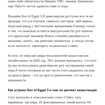
каких-либо обязательств.Никаких СМС, никаких банковских
карт.Просто чистое удовольствие от игры.
Возьмём Sun of Egypt 3.В демо-версии доступны все те же
функции, что и в платной: символы скаттеров, wild-замены,
бонусный раунд с бесплатными вращениями.Разница только
в том, что выигрыш остаётся виртуальным.Но для новичка
это идеальный тренажёр.Можно спокойно разобраться в
механике, понять, как работают множители, и только потом,
если захочется, переходить на реальные ставки.
Кстати, по опросам среди пользователей казахстанских
онлайн-казино за 2023 год, 78% игроков признались, что хотя
бы раз использовали демо-версию для тестирования новой
игры.И почти половина из них после этого решились на игру
на деньги.Демо – это не просто развлечение, это мостик к
уверенности.
Как устроен Sun of Egypt 3 и чем он цепляет казахстанцев
Слот выполнен в классическом стиле 3 Oaks: пять
барабанов, три ряда, 25 фиксированных линий выплат.Но