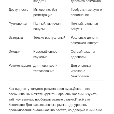
кредиты
депозита возможна
Доступность
Мгновенно, без
Требуется аккаунт и
регистрации
пополнение
Функционал
Полный, включая
Полный, включая
бонусы
бонусы
Выигрыш
Только виртуальный
Реальные деньги,
возможен кэшаут
Эмоции
Расслабленное
Острый азарт и
изучение
адреналин
Рекомендация
Для новичков и
Для опытных
тестирования
игроков с
банкроллом
Как видите, у каждого режима своя аура.Демо – это
песочница.Вы можете крутить барабаны часами, изучать
таблицу выплат, пробовать разные ставки.И всё это
бесплатно.Для казахстанского рынка, где уровень
проникновения онлайн-казино растёт, но доверие к ним ещё