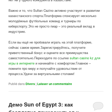
Важно и то, что Sultan Cazino активно участвует в развитии
казахстанского спорта.Платформа спонсирует несколько
молодёжных футбольных команд и турниры по
киберспорту.Это не просто пиар – это реальный вклад в
индустрию.
Если вы ещё не пробовали играть на этой платформе,
сейчас самое время.Зарегистрируйтесь, получите
приветственный бонус и оцените все преимущества
самостоятельно.Переходите по ссылке
sultan casino kz для
игры в интернете
и начинайте с комфортом.Главное –
помните про меру и получайте удовольствие от
процесса.Удачи за виртуальными столами!
Publié dans
Divers
|
Laisser un commentaire
Демо Sun of Egypt 3: как
бесплатно прикоснуться к