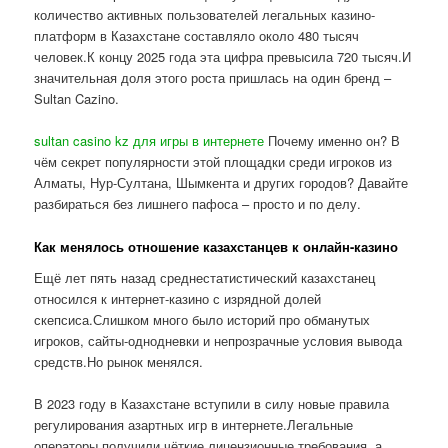
количество активных пользователей легальных казино-
платформ в Казахстане составляло около 480 тысяч
человек.К концу 2025 года эта цифра превысила 720 тысяч.И
значительная доля этого роста пришлась на один бренд –
Sultan Cazino.
sultan casino kz для игры в интернете
Почему именно он? В
чём секрет популярности этой площадки среди игроков из
Алматы, Нур-Султана, Шымкента и других городов? Давайте
разбираться без лишнего пафоса – просто и по делу.
Как менялось отношение казахстанцев к онлайн-казино
Ещё лет пять назад среднестатистический казахстанец
относился к интернет-казино с изрядной долей
скепсиса.Слишком много было историй про обманутых
игроков, сайты-однодневки и непрозрачные условия вывода
средств.Но рынок менялся.
В 2023 году в Казахстане вступили в силу новые правила
регулирования азартных игр в интернете.Легальные
операторы получили чёткие лицензионные требования, а