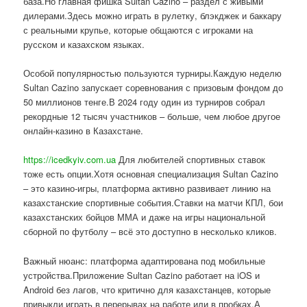
база.Но главная фишка Sultan Cazino – раздел с живыми
дилерами.Здесь можно играть в рулетку, блэкджек и баккару
с реальными крупье, которые общаются с игроками на
русском и казахском языках.
Особой популярностью пользуются турниры.Каждую неделю
Sultan Cazino запускает соревнования с призовым фондом до
50 миллионов тенге.В 2024 году один из турниров собрал
рекордные 12 тысяч участников – больше, чем любое другое
онлайн-казино в Казахстане.
https://icedkyiv.com.ua
Для любителей спортивных ставок
тоже есть опции.Хотя основная специализация Sultan Cazino
– это казино-игры, платформа активно развивает линию на
казахстанские спортивные события.Ставки на матчи КПЛ, бои
казахстанских бойцов ММА и даже на игры национальной
сборной по футболу – всё это доступно в несколько кликов.
Важный нюанс: платформа адаптирована под мобильные
устройства.Приложение Sultan Cazino работает на iOS и
Android без лагов, что критично для казахстанцев, которые
привыкли играть в перерывах на работе или в пробках.А