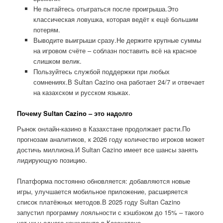
Не пытайтесь отыграться после проигрыша.Это
классическая ловушка, которая ведёт к ещё большим
потерям.
Выводите выигрыши сразу.Не держите крупные суммы
на игровом счёте – соблазн поставить всё на красное
слишком велик.
Пользуйтесь службой поддержки при любых
сомнениях.В Sultan Cazino она работает 24/7 и отвечает
на казахском и русском языках.
Почему Sultan Cazino – это надолго
Рынок онлайн-казино в Казахстане продолжает расти.По
прогнозам аналитиков, к 2026 году количество игроков может
достичь миллиона.И Sultan Cazino имеет все шансы занять
лидирующую позицию.
Платформа постоянно обновляется: добавляются новые
игры, улучшается мобильное приложение, расширяется
список платёжных методов.В 2025 году Sultan Cazino
запустил программу лояльности с кэшбэком до 15% – такого
нет ни у одного конкурента в Казахстане.