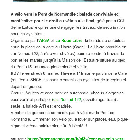
A vélo vers le Pont de Normandie : balade conviviale et
manifestive
pour le droit au vélo
sur le Pont, géré par la CCI
Seine Estuaire qui refuse d’engager les travaux de sécurisation
pour les cyclistes.
Organisée par l’
AF3V
et
La Roue Libre
, la balade se déroulera
entre la place de la gare au Havre (Caen – Le Havre possible en
car Nomad 122, à réserver si vélos) pour se rendre à travers le
port et les marais jusqu’à la Maison de l’Estuaire située au pied
du Pont (15 km) avec pique-nique et visite.
RDV le vendredi 8 mai au Havre à 11h
sur le parvis de la Gare
(routière + SNCF) : rassemblement des cyclistes de la région et
départ en groupe.
Gratuit. Adultes et ados sont en autonomie, chacun s’organise
pour venir et participer (
car Nomad 122
, covoiturage, train) :
seule la balade A/R est encadrée.
A noter : le groupe ne se rendra pas à vélo sur le Pont de
Normandie. Emmener son vélo (ou à louer sur place), eau, pique-
nique et crème solaire bien sûr. A bientôt !
source :
https://openagenda.com/fr/af3v/events/a-velo-vers-