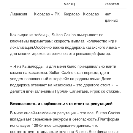
месяц
квартал
Лицензия
Кюрасао + РК
Кюрасао
Кюрасао
нет
данных
Как видно из таблицы, Sultan Cazino выигрывает по
ключевым параметрам: скорость выплат, количество игр и
локализация.Особенно важна поддержка казахского языка –
для многих игроков из регионов это решающий фактор.
« Я из Кызылорды, и для меня было принципиально найти
казино на казахском. Sultan Cazino стал первым, где я
увидел полноценный интерфейс на родном языке.Даже
поддержка отвечает на казахском – это дорогого стоит », –
делится впечатлениями Нурлан Сагинтаев, игрок со стажем.
Безопасность и надёжность: что стоит за репутацией
В мире онлайн-гемблинга репутация – это всё. Sultan Cazino
вкладывает серьёзные ресурсы в безопасность.Платформа
использует 128-битное шифрование данных, что
соответствует стандартам крупных банков.Все финансовые