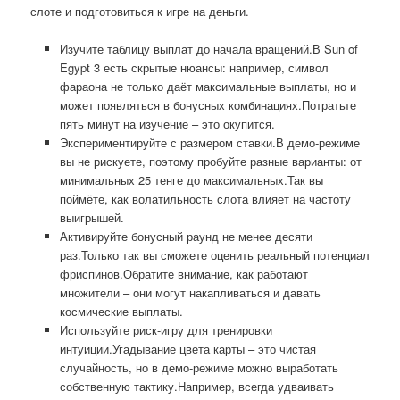
слоте и подготовиться к игре на деньги.
Изучите таблицу выплат до начала вращений.В Sun of
Egypt 3 есть скрытые нюансы: например, символ
фараона не только даёт максимальные выплаты, но и
может появляться в бонусных комбинациях.Потратьте
пять минут на изучение – это окупится.
Экспериментируйте с размером ставки.В демо-режиме
вы не рискуете, поэтому пробуйте разные варианты: от
минимальных 25 тенге до максимальных.Так вы
поймёте, как волатильность слота влияет на частоту
выигрышей.
Активируйте бонусный раунд не менее десяти
раз.Только так вы сможете оценить реальный потенциал
фриспинов.Обратите внимание, как работают
множители – они могут накапливаться и давать
космические выплаты.
Используйте риск-игру для тренировки
интуиции.Угадывание цвета карты – это чистая
случайность, но в демо-режиме можно выработать
собственную тактику.Например, всегда удваивать