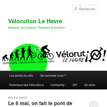
Aller
Aller
au
au
Rech
contenu
contenu
principal
secondaire
Vélorution Le Havre
Eteignez vos moteurs ! Respirez le bonheur !
Menu
Les perles du vélo
Qui sommes nous ?
principal
Historique des Vélorutions
Cartoparty !
DIY
Se relier
MIS EN AVANT
Le 8 mai, on fait le pont de