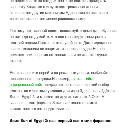
не переживаете за каждый тенге, не боитесь проиграть
зарплату.Когда же в игру входят реальные деньги,
включаются другие механизмы.Адреналин зашкаливает,
решения становятся менее рациональными.
Поэтому вот главный совет: используйте демо для обучения,
но никогда не думайте, что оно гарантирует выигрыш в
платной версии.Слоты – это случайность.Даже идеальное
знание механики не защитит от полосы неудач.Но оно
поможет вам вовремя остановиться и не делать глупых
ставок.
Если вы решите перейти на реальные деньги, выбирайте
проверенные площадки.Например,
султан геймс
официальный сайт
предлагает не только широкий выбор
слотов, но и честные условия для игры.Здесь вы найдёте и
Sun of Egypt 3, и множество других хитов от 3 Oaks.А
главное – платформа работает легально в рамках
казахстанского законодательства.
Демо Sun of Egypt 3: ваш первый шаг в мир фараонов