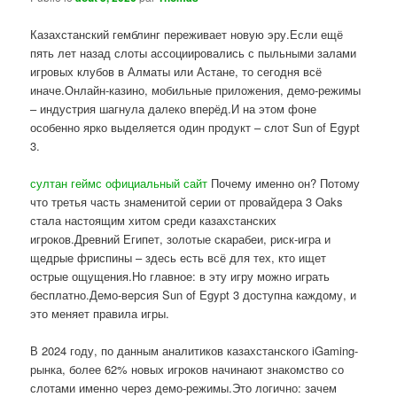
Казахстанский гемблинг переживает новую эру.Если ещё
пять лет назад слоты ассоциировались с пыльными залами
игровых клубов в Алматы или Астане, то сегодня всё
иначе.Онлайн-казино, мобильные приложения, демо-режимы
– индустрия шагнула далеко вперёд.И на этом фоне
особенно ярко выделяется один продукт – слот Sun of Egypt
3.
султан геймс официальный сайт
Почему именно он? Потому
что третья часть знаменитой серии от провайдера 3 Oaks
стала настоящим хитом среди казахстанских
игроков.Древний Египет, золотые скарабеи, риск-игра и
щедрые фриспины – здесь есть всё для тех, кто ищет
острые ощущения.Но главное: в эту игру можно играть
бесплатно.Демо-версия Sun of Egypt 3 доступна каждому, и
это меняет правила игры.
В 2024 году, по данным аналитиков казахстанского iGaming-
рынка, более 62% новых игроков начинают знакомство со
слотами именно через демо-режимы.Это логично: зачем