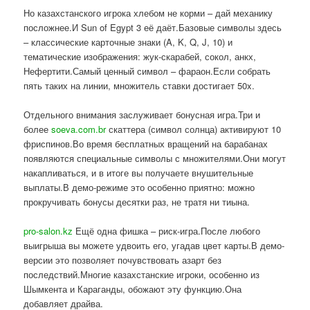
Но казахстанского игрока хлебом не корми – дай механику
посложнее.И Sun of Egypt 3 её даёт.Базовые символы здесь
– классические карточные знаки (A, K, Q, J, 10) и
тематические изображения: жук-скарабей, сокол, анкх,
Нефертити.Самый ценный символ – фараон.Если собрать
пять таких на линии, множитель ставки достигает 50x.
Отдельного внимания заслуживает бонусная игра.Три и
более
soeva.com.br
скаттера (символ солнца) активируют 10
фриспинов.Во время бесплатных вращений на барабанах
появляются специальные символы с множителями.Они могут
накапливаться, и в итоге вы получаете внушительные
выплаты.В демо-режиме это особенно приятно: можно
прокручивать бонусы десятки раз, не тратя ни тиына.
pro-salon.kz
Ещё одна фишка – риск-игра.После любого
выигрыша вы можете удвоить его, угадав цвет карты.В демо-
версии это позволяет почувствовать азарт без
последствий.Многие казахстанские игроки, особенно из
Шымкента и Караганды, обожают эту функцию.Она
добавляет драйва.