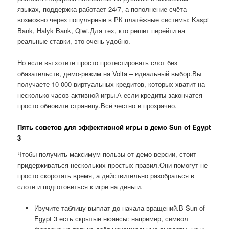
языках, поддержка работает 24/7, а пополнение счёта
возможно через популярные в РК платёжные системы: Kaspi
Bank, Halyk Bank, Qiwi.Для тех, кто решит перейти на
реальные ставки, это очень удобно.
Но если вы хотите просто протестировать слот без
обязательств, демо-режим на Volta – идеальный выбор.Вы
получаете 10 000 виртуальных кредитов, которых хватит на
несколько часов активной игры.А если кредиты закончатся –
просто обновите страницу.Всё честно и прозрачно.
Пять советов для эффективной игры в демо Sun of Egypt
3
Чтобы получить максимум пользы от демо-версии, стоит
придерживаться нескольких простых правил.Они помогут не
просто скоротать время, а действительно разобраться в
слоте и подготовиться к игре на деньги.
Изучите таблицу выплат до начала вращений.В Sun of
Egypt 3 есть скрытые нюансы: например, символ