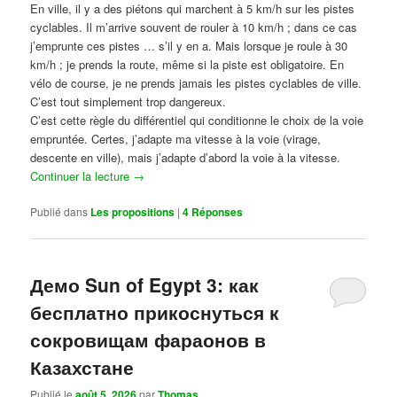
En ville, il y a des piétons qui marchent à 5 km/h sur les pistes
cyclables. Il m’arrive souvent de rouler à 10 km/h ; dans ce cas
j’emprunte ces pistes … s’il y en a. Mais lorsque je roule à 30
km/h ; je prends la route, même si la piste est obligatoire. En
vélo de course, je ne prends jamais les pistes cyclables de ville.
C’est tout simplement trop dangereux.
C’est cette règle du différentiel qui conditionne le choix de la voie
empruntée. Certes, j’adapte ma vitesse à la voie (virage,
descente en ville), mais j’adapte d’abord la voie à la vitesse.
Continuer la lecture
→
Publié dans
Les propositions
|
4
Réponses
Демо Sun of Egypt 3: как
бесплатно прикоснуться к
сокровищам фараонов в
Казахстане
Publié le
août 5, 2026
par
Thomas