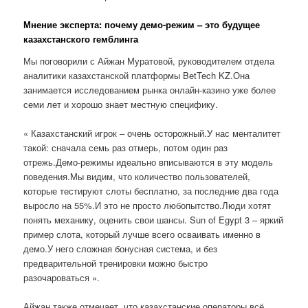
Мнение эксперта: почему демо-режим – это будущее
казахстанского гемблинга
Мы поговорили с Айжан Муратовой, руководителем отдела
аналитики казахстанской платформы BetTech KZ.Она
занимается исследованием рынка онлайн-казино уже более
семи лет и хорошо знает местную специфику.
« Казахстанский игрок – очень осторожный.У нас менталитет
такой: сначала семь раз отмерь, потом один раз
отрежь.Демо-режимы идеально вписываются в эту модель
поведения.Мы видим, что количество пользователей,
которые тестируют слоты бесплатно, за последние два года
выросло на 55%.И это не просто любопытство.Люди хотят
понять механику, оценить свои шансы. Sun of Egypt 3 – яркий
пример слота, который лучше всего осваивать именно в
демо.У него сложная бонусная система, и без
предварительной тренировки можно быстро
разочароваться ».
Айжан также отмечает, что казахстанские операторы всё