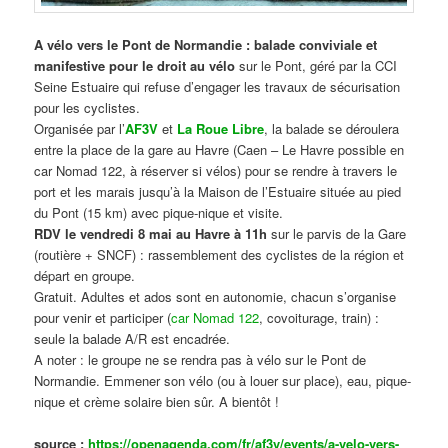
A vélo vers le Pont de Normandie : balade conviviale et
manifestive
pour le droit au vélo
sur le Pont, géré par la CCI
Seine Estuaire qui refuse d’engager les travaux de sécurisation
pour les cyclistes.
Organisée par l’
AF3V
et
La Roue Libre
, la balade se déroulera
entre la place de la gare au Havre (Caen – Le Havre possible en
car Nomad 122, à réserver si vélos) pour se rendre à travers le
port et les marais jusqu’à la Maison de l’Estuaire située au pied
du Pont (15 km) avec pique-nique et visite.
RDV le vendredi 8 mai au Havre à 11h
sur le parvis de la Gare
(routière + SNCF) : rassemblement des cyclistes de la région et
départ en groupe.
Gratuit. Adultes et ados sont en autonomie, chacun s’organise
pour venir et participer (
car Nomad 122
, covoiturage, train) :
seule la balade A/R est encadrée.
A noter : le groupe ne se rendra pas à vélo sur le Pont de
Normandie. Emmener son vélo (ou à louer sur place), eau, pique-
nique et crème solaire bien sûr. A bientôt !
source :
https://openagenda.com/fr/af3v/events/a-velo-vers-