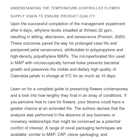
UNDERSTANDING THE TEMPERATURE-CONTROLLED FLOWER
SUPPLY CHAIN TO ENSURE PRODUCT QUALITY
Upon the successful completion of the management experiment
after 6 days, ethylene levels steadied at thirteen.22 ppm,
resulting in wilting, abscission, and senescence (Poonsri, 2020).
These outcomes paved the way for prolonged vase life and
postponed petal senescence, attributable to polypropylene and
high-density polyethylene MAPs. The microperforated film used
in MAP with microscopically formed holes prevents bacterial
growth and preserves the visible and dietary high quality of
Calendula petals in storage at 5°C for as much as 10 days.
Learn on for a complete guide to preserving flowers contemporary
and a look into how lengthy they final in an array of conditions. If
you perceive how to care for flowers, your blooms could have a
greater chance at an extended life. The authors declare that the
analysis was performed in the absence of any business or
monetary relationships that might be construed as a potential
conflict of interest. A range of novel packaging techniques are
available, similar to MAP, CAP, clever packaging, and