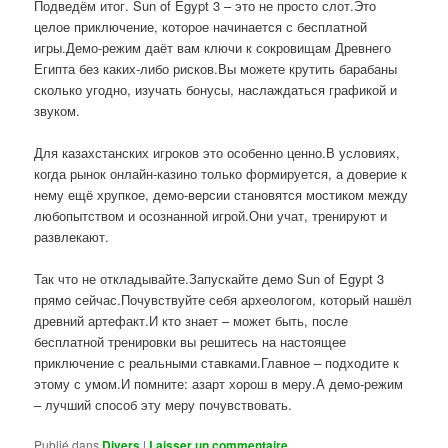
Подведём итог. Sun of Egypt 3 – это не просто слот.Это
целое приключение, которое начинается с бесплатной
игры.Демо-режим даёт вам ключи к сокровищам Древнего
Египта без каких-либо рисков.Вы можете крутить барабаны
сколько угодно, изучать бонусы, наслаждаться графикой и
звуком.
Для казахстанских игроков это особенно ценно.В условиях,
когда рынок онлайн-казино только формируется, а доверие к
нему ещё хрупкое, демо-версии становятся мостиком между
любопытством и осознанной игрой.Они учат, тренируют и
развлекают.
Так что не откладывайте.Запускайте демо Sun of Egypt 3
прямо сейчас.Почувствуйте себя археологом, который нашёл
древний артефакт.И кто знает – может быть, после
бесплатной тренировки вы решитесь на настоящее
приключение с реальными ставками.Главное – подходите к
этому с умом.И помните: азарт хорош в меру.А демо-режим
– лучший способ эту меру почувствовать.
Publié dans
Divers
|
Laisser un commentaire