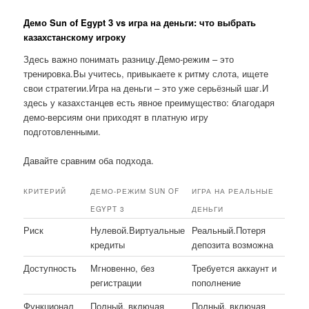
Демо Sun of Egypt 3 vs игра на деньги: что выбрать
казахстанскому игроку
Здесь важно понимать разницу.Демо-режим – это
тренировка.Вы учитесь, привыкаете к ритму слота, ищете
свои стратегии.Игра на деньги – это уже серьёзный шаг.И
здесь у казахстанцев есть явное преимущество: благодаря
демо-версиям они приходят в платную игру
подготовленными.
Давайте сравним оба подхода.
КРИТЕРИЙ
ДЕМО-РЕЖИМ SUN OF
ИГРА НА РЕАЛЬНЫЕ
EGYPT 3
ДЕНЬГИ
Риск
Нулевой.Виртуальные
Реальный.Потеря
кредиты
депозита возможна
Доступность
Мгновенно, без
Требуется аккаунт и
регистрации
пополнение
Функционал
Полный, включая
Полный, включая