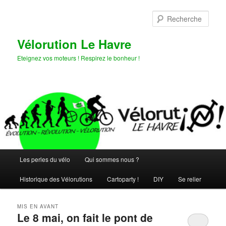
Aller
Aller
au
au
Rech
contenu
contenu
principal
secondaire
Vélorution Le Havre
Eteignez vos moteurs ! Respirez le bonheur !
Menu
Les perles du vélo
Qui sommes nous ?
principal
Historique des Vélorutions
Cartoparty !
DIY
Se relier
MIS EN AVANT
Le 8 mai, on fait le pont de