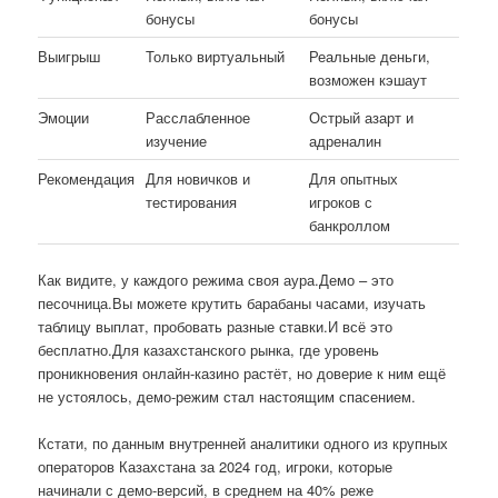
бонусы
бонусы
Выигрыш
Только виртуальный
Реальные деньги,
возможен кэшаут
Эмоции
Расслабленное
Острый азарт и
изучение
адреналин
Рекомендация
Для новичков и
Для опытных
тестирования
игроков с
банкроллом
Как видите, у каждого режима своя аура.Демо – это
песочница.Вы можете крутить барабаны часами, изучать
таблицу выплат, пробовать разные ставки.И всё это
бесплатно.Для казахстанского рынка, где уровень
проникновения онлайн-казино растёт, но доверие к ним ещё
не устоялось, демо-режим стал настоящим спасением.
Кстати, по данным внутренней аналитики одного из крупных
операторов Казахстана за 2024 год, игроки, которые
начинали с демо-версий, в среднем на 40% реже