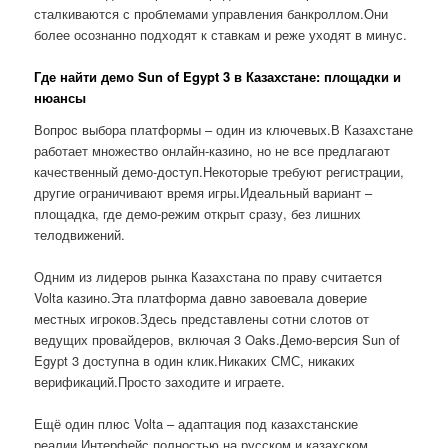
сталкиваются с проблемами управления банкроллом.Они
более осознанно подходят к ставкам и реже уходят в минус.
Где найти демо Sun of Egypt 3 в Казахстане: площадки и
нюансы
Вопрос выбора платформы – один из ключевых.В Казахстане
работает множество онлайн-казино, но не все предлагают
качественный демо-доступ.Некоторые требуют регистрации,
другие ограничивают время игры.Идеальный вариант –
площадка, где демо-режим открыт сразу, без лишних
телодвижений.
Одним из лидеров рынка Казахстана по праву считается
Volta казино.Эта платформа давно завоевала доверие
местных игроков.Здесь представлены сотни слотов от
ведущих провайдеров, включая 3 Oaks.Демо-версия Sun of
Egypt 3 доступна в один клик.Никаких СМС, никаких
верификаций.Просто заходите и играете.
Ещё один плюс Volta – адаптация под казахстанские
реалии.Интерфейс полностью на русском и казахском