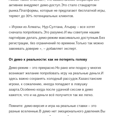
активнее внедряют демо-доступ.Это стало стандартом
рынка.Платформы, которые не предлагают бесплатной игры,
теряют до 30% потенциальных клиентов.
« Игроки из Алматы, Нур-Султана, Атырау – все хотят
сначала попробовать.Это разумно.И мы советуем нашим
партнёрам делать демо-режим максимально доступным.Без
регистрации, без ограничений по времени.Только так можно
завоевать доверие », – добавляет эксперт.
От демо к реальности: как не потерять голову
Демо-режим – это прекрасно.Но рано или поздно у многих
возникает желание попробовать игру на реальные деньги.И
здесь важно сохранять холодный рассудок.Казахстанские
игроки, к сожалению, иногда попадают в ловушку
азарта.Особенно когда после удачной сессии в демо
кажется, что и на деньги всё получится так же легко.
Помните: демо-версия и игра на реальные ставки – это
разные вселенные.В демо нет эмоционального давления.Вы