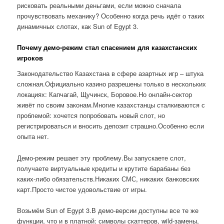
рисковать реальными деньгами, если можно сначала
прочувствовать механику? Особенно когда речь идёт о таких
динамичных слотах, как Sun of Egypt 3.
Почему демо-режим стал спасением для казахстанских
игроков
Законодательство Казахстана в сфере азартных игр – штука
сложная.Официально казино разрешены только в нескольких
локациях: Капчагай, Щучинск, Боровое.Но онлайн-сектор
живёт по своим законам.Многие казахстанцы сталкиваются с
проблемой: хочется попробовать новый слот, но
регистрироваться и вносить депозит страшно.Особенно если
опыта нет.
Демо-режим решает эту проблему.Вы запускаете слот,
получаете виртуальные кредиты и крутите барабаны без
каких-либо обязательств.Никаких СМС, никаких банковских
карт.Просто чистое удовольствие от игры.
Возьмём Sun of Egypt 3.В демо-версии доступны все те же
функции, что и в платной: символы скаттеров, wild-замены,