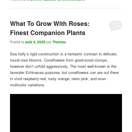
What To Grow With Roses:
Finest Companion Plants
Publié le
août 4, 2026
par
Thomas
Sea holly’s rigid construction is a fantastic contrast to delicate,
round rose blooms. Coneflowers form good-sized clumps,
however don’t unfold aggressively. The most well-known is the
lavender Echinacea purpurea, but coneflowers can are out there
in vivid raspberry-red, rusty orange, neon pink, and even
multicolor variations.