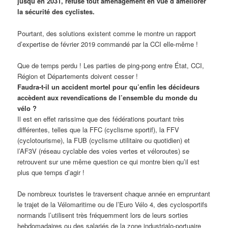
jusqu’en 2031, refuse tout aménagement en vue d’améliorer
la sécurité des cyclistes.
Pourtant, des solutions existent comme le montre un rapport
d’expertise de février 2019 commandé par la CCI elle-même !
Que de temps perdu ! Les parties de ping-pong entre État, CCI,
Région et Départements doivent cesser !
Faudra-t-il un accident mortel pour qu’enfin les décideurs
accèdent aux revendications de l’ensemble du monde du
vélo ?
Il est en effet rarissime que des fédérations pourtant très
différentes, telles que la FFC (cyclisme sportif), la FFV
(cyclotourisme), la FUB (cyclisme utilitaire ou quotidien) et
l’AF3V (réseau cyclable des voies vertes et véloroutes) se
retrouvent sur une même question ce qui montre bien qu’il est
plus que temps d’agir !
De nombreux touristes le traversent chaque année en empruntant
le trajet de la Vélomaritime ou de l’Euro Vélo 4, des cyclosportifs
normands l’utilisent très fréquemment lors de leurs sorties
hebdomadaires ou des salariés de la zone industrialo-portuaire