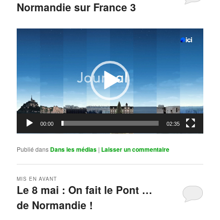
Normandie sur France 3
Publié le
mai 11, 2026
par
Steph
Lecteur
vidéo
00:00
02:35
Publié dans
Dans les médias
|
Laisser un commentaire
MIS EN AVANT
Le 8 mai : On fait le Pont …
de Normandie !