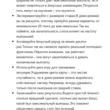
фараона не только даёт максимальные выплаты, но и
может появляться в бонусных комбинациях.Потратьте
пять минут на изучение – это окупится.
Экспериментируйте с размером ставки.В демо-режиме
вы не рискуете, поэтому пробуйте разные варианты: от
минимальных 25 тенге до максимальных.Так вы
поймёте, как волатильность слота влияет на частоту
выигрышей.
Активируйте бонусный раунд не менее десяти
раз.Только так вы сможете оценить реальный потенциал
фриспинов.Обратите внимание, как работают
множители – они могут накапливаться и давать
космические выплаты.
Используйте риск-игру для тренировки
интуиции.Угадывание цвета карты – это чистая
случайность, но в демо-режиме можно выработать
собственную тактику.Например, всегда удваивать
только после выигрыша на средней ставке.
Записывайте свои результаты.Ведите простой блокнот:
сколько вращений сделали, сколько раз выпал бонус,
какой был максимальный выигрыш.Это поможет
объективно оценить слот без иллюзий.