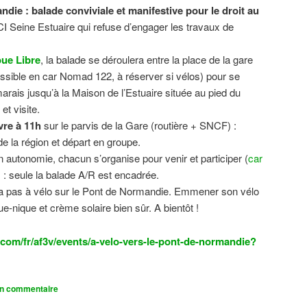
ndie : balade conviviale et manifestive
pour le droit au
CI Seine Estuaire qui refuse d’engager les travaux de
.
ue Libre
, la balade se déroulera entre la place de la gare
sible en car Nomad 122, à réserver si vélos) pour se
 marais jusqu’à la Maison de l’Estuaire située au pied du
t visite.
vre à 11h
sur le parvis de la Gare (routière + SNCF) :
 la région et départ en groupe.
n autonomie, chacun s’organise pour venir et participer (
car
n) : seule la balade A/R est encadrée.
dra pas à vélo sur le Pont de Normandie. Emmener son vélo
ue-nique et crème solaire bien sûr. A bientôt !
com/fr/af3v/events/a-velo-vers-le-pont-de-normandie?
un commentaire