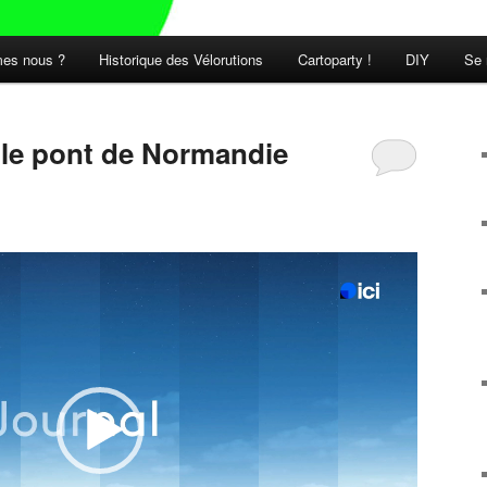
es nous ?
Historique des Vélorutions
Cartoparty !
DIY
Se 
t le pont de Normandie