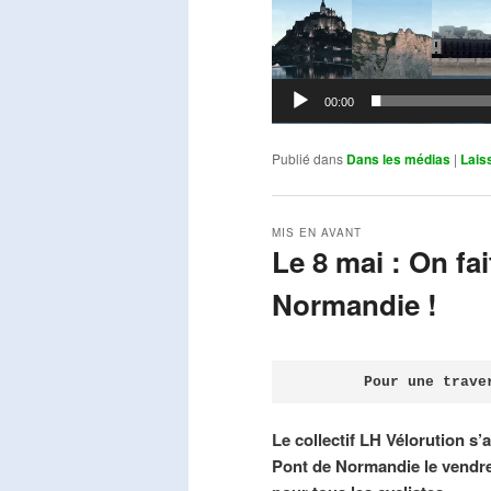
00:00
Publié dans
Dans les médias
|
Lais
MIS EN AVANT
Le 8 mai : On fa
Normandie !
Publié le
avril 18, 2026
par
Steph
Pour une trave
Le collectif LH Vélorution s’
Pont de Normandie le vendre