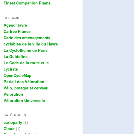
Finest Companion Plants
DES AMIS
Agend'Havre
Carfree France
Carte des aménagements
cyclables de la ville du Havre
La Cyclofficine de Paris
La Guidoline
Le Code de la route et le
cycliste
OpenCycleMap
Portail des Vélorution
Vélo, potager et cerveau
Vélorution
Vélorution Universelle
CATÉGORIES
cartoparty
(3)
Cloud
(1)