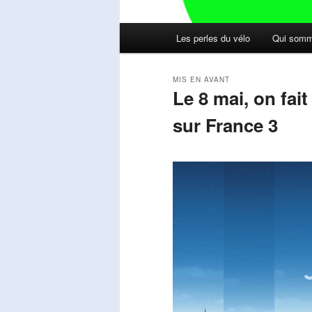
Menu
Les perles du vélo
Qui somm
principal
MIS EN AVANT
Le 8 mai, on fai
sur France 3
Publié le
mai 11, 2026
par
Steph
Lecteur
vidéo