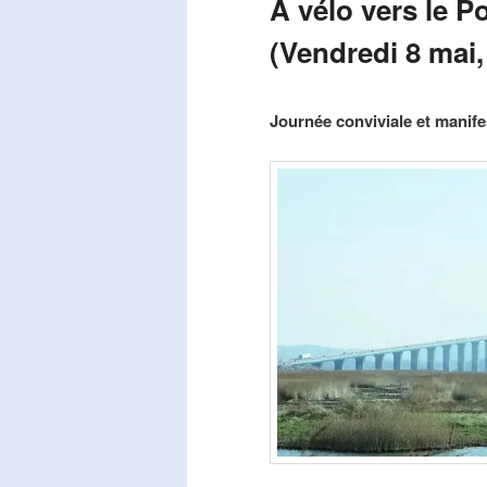
A vélo vers le P
(Vendredi 8 mai,
Publié le
mars 29, 2026
par
Steph
Journée conviviale et manifes