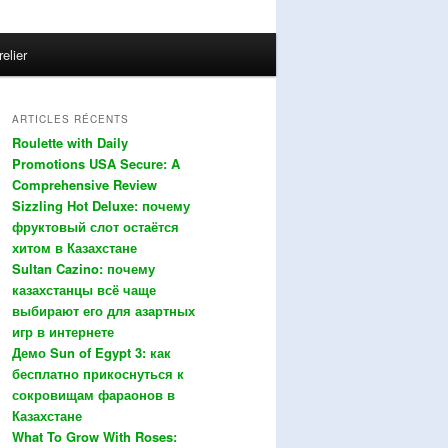
relier
ARTICLES RÉCENTS
Roulette with Daily
Promotions USA Secure: A
Comprehensive Review
Sizzling Hot Deluxe: почему
фруктовый слот остаётся
хитом в Казахстане
Sultan Cazino: почему
казахстанцы всё чаще
выбирают его для азартных
игр в интернете
Демо Sun of Egypt 3: как
бесплатно прикоснуться к
сокровищам фараонов в
Казахстане
What To Grow With Roses: