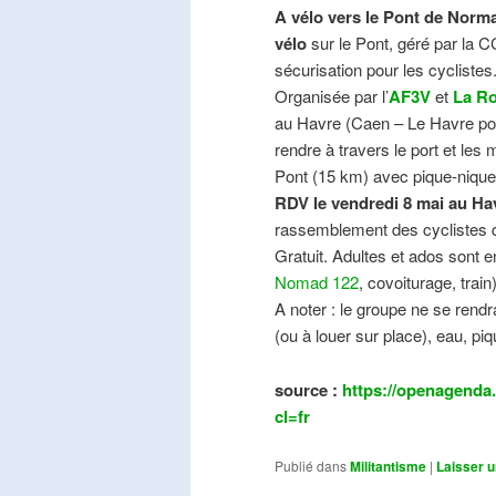
A vélo vers le Pont de Norma
vélo
sur le Pont, géré par la C
sécurisation pour les cyclistes
Organisée par l’
AF3V
et
La Ro
au Havre (Caen – Le Havre pos
rendre à travers le port et les
Pont (15 km) avec pique-nique e
RDV le vendredi 8 mai au Ha
rassemblement des cyclistes de
Gratuit. Adultes et ados sont e
Nomad 122
, covoiturage, trai
A noter : le groupe ne se ren
(ou à louer sur place), eau, piq
source :
https://openagenda.
cl=fr
Publié dans
Militantisme
|
Laisser 