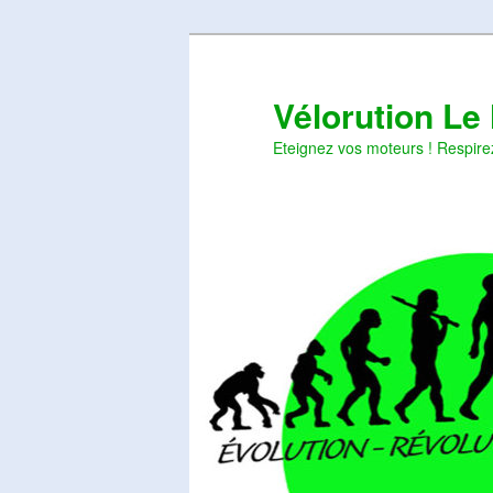
Aller
Aller
au
au
contenu
contenu
Vélorution Le
principal
secondaire
Eteignez vos moteurs ! Respire