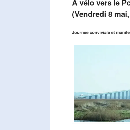
A vélo vers le P
(Vendredi 8 mai,
Publié le
mars 29, 2026
par
Steph
Journée conviviale et manifes