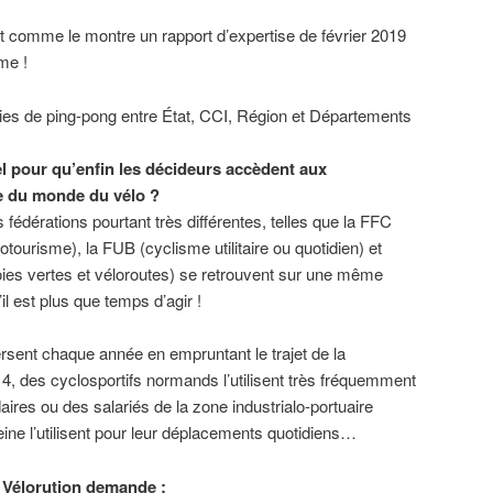
nt comme le montre un rapport d’expertise de février 2019
me !
ies de ping-pong entre État, CCI, Région et Départements
el pour qu’enfin les décideurs accèdent aux
e du monde du vélo ?
s fédérations pourtant très différentes, telles que la FFC
otourisme), la FUB (cyclisme utilitaire ou quotidien) et
oies vertes et véloroutes) se retrouvent sur une même
il est plus que temps d’agir !
rsent chaque année en empruntant le trajet de la
 4, des cyclosportifs normands l’utilisent très fréquemment
ires ou des salariés de la zone industrialo-portuaire
Seine l’utilisent pour leur déplacements quotidiens…
H Vélorution demande :