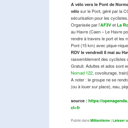
A vélo vers le Pont de Norma
vélo
sur le Pont, géré par la C
sécurisation pour les cyclistes
Organisée par l’
AF3V
et
La Ro
au Havre (Caen – Le Havre pos
rendre à travers le port et les
Pont (15 km) avec pique-nique e
RDV le vendredi 8 mai au Ha
rassemblement des cyclistes de
Gratuit. Adultes et ados sont e
Nomad 122
, covoiturage, trai
A noter : le groupe ne se ren
(ou à louer sur place), eau, piq
source :
https://openagenda.
cl=fr
Publié dans
Militantisme
|
Laisser 