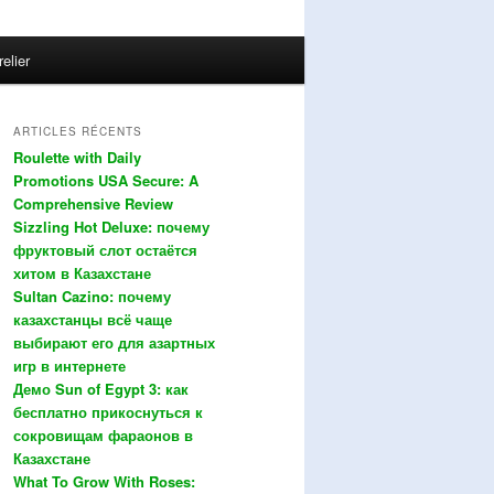
relier
ARTICLES RÉCENTS
Roulette with Daily
Promotions USA Secure: A
Comprehensive Review
Sizzling Hot Deluxe: почему
фруктовый слот остаётся
хитом в Казахстане
Sultan Cazino: почему
казахстанцы всё чаще
выбирают его для азартных
игр в интернете
Демо Sun of Egypt 3: как
бесплатно прикоснуться к
сокровищам фараонов в
Казахстане
What To Grow With Roses: