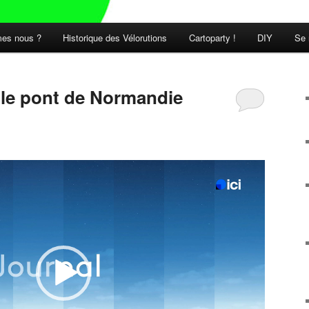
es nous ?
Historique des Vélorutions
Cartoparty !
DIY
Se 
t le pont de Normandie