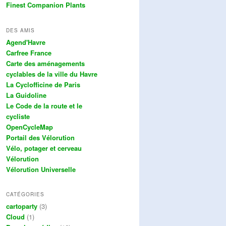
Finest Companion Plants
DES AMIS
Agend'Havre
Carfree France
Carte des aménagements
cyclables de la ville du Havre
La Cyclofficine de Paris
La Guidoline
Le Code de la route et le
cycliste
OpenCycleMap
Portail des Vélorution
Vélo, potager et cerveau
Vélorution
Vélorution Universelle
CATÉGORIES
cartoparty
(3)
Cloud
(1)