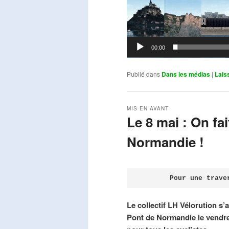
00:00
Publié dans
Dans les médias
|
Lais
MIS EN AVANT
Le 8 mai : On fa
Normandie !
Publié le
avril 18, 2026
par
Steph
Pour une trave
Le collectif LH Vélorution s’
Pont de Normandie le vendre