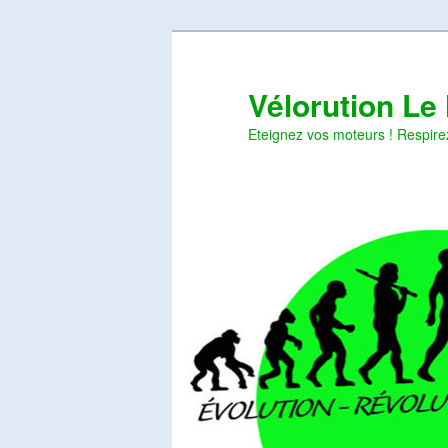
Aller
Aller
au
au
contenu
contenu
Vélorution Le
principal
secondaire
Eteignez vos moteurs ! Respire