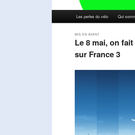
Menu
Les perles du vélo
Qui somm
principal
MIS EN AVANT
Le 8 mai, on fai
sur France 3
Publié le
mai 11, 2026
par
Steph
Lecteur
vidéo