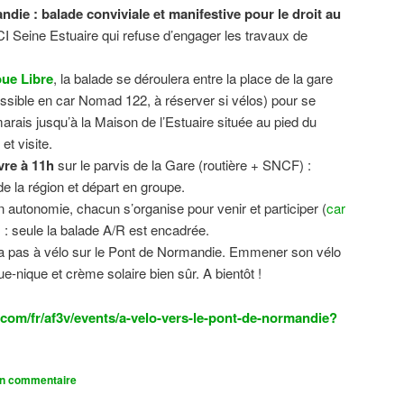
ndie : balade conviviale et manifestive
pour le droit au
CI Seine Estuaire qui refuse d’engager les travaux de
.
ue Libre
, la balade se déroulera entre la place de la gare
sible en car Nomad 122, à réserver si vélos) pour se
 marais jusqu’à la Maison de l’Estuaire située au pied du
t visite.
vre à 11h
sur le parvis de la Gare (routière + SNCF) :
 la région et départ en groupe.
n autonomie, chacun s’organise pour venir et participer (
car
n) : seule la balade A/R est encadrée.
dra pas à vélo sur le Pont de Normandie. Emmener son vélo
ue-nique et crème solaire bien sûr. A bientôt !
com/fr/af3v/events/a-velo-vers-le-pont-de-normandie?
un commentaire