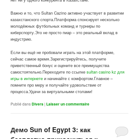
Важно и то, что Sultan Cazino активно участвует в развитии
казахстанского спорта.Платформа спонсирует несколько
молодёжных футбольных команд и турниры по
киберспорту.Это не просто пиар – это реальный вклад в
индустрию.
Если вы ещё не пробовали играть на этой платформе,
сейчас самое время.Зарегистрируйтесь, получите
приветственный бонус и оцените все преимущества
самостоятельно.Переходите по ссылке
sultan casino kz для
игры в интернете
и начинайте с комфортом.Главное –
помните про меру и получайте удовольствие от
процесса.Удачи за виртуальными столами!
Publié dans
Divers
|
Laisser un commentaire
Демо Sun of Egypt 3: как
бесплатно прикоснуться к