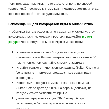
Помните: азартные игры – это развлечение, а не способ
заработка.Относитесь к этому как к платному хобби, и тогда
процесс принесёт только удовольствие.
Рекомендации для комфортной игры в Sultan Cazino
Чтобы игра была в радость и не ударила по карману, стоит
придерживаться нескольких простых правил.Вот
в этом
ресурсе
что советуют опытные игроки и эксперты:
Устанавливайте чёткий бюджет на месяц и не
превышайте его.Лучше потерять запланированные 30
тысяч тенге, чем случайно спустить зарплату.
Играйте только в лицензионных казино. Sultan Cazino и
Volta казино – примеры площадок, где ваши права
защищены.
Используйте бонусы с умом.Приветственный пакет
Sultan Cazino даёт до 200% на первый депозит, но
всегда читайте условия отыгрыша.
Делайте перерывы каждые 30-40 минут.Азарт
затягивает, и без таймера можно потерять счёт
времени.