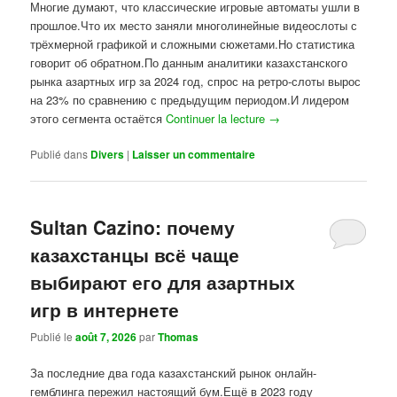
Многие думают, что классические игровые автоматы ушли в
прошлое.Что их место заняли многолинейные видеослоты с
трёхмерной графикой и сложными сюжетами.Но статистика
говорит об обратном.По данным аналитики казахстанского
рынка азартных игр за 2024 год, спрос на ретро-слоты вырос
на 23% по сравнению с предыдущим периодом.И лидером
этого сегмента остаётся
Continuer la lecture
→
Publié dans
Divers
|
Laisser un commentaire
Sultan Cazino: почему
казахстанцы всё чаще
выбирают его для азартных
игр в интернете
Publié le
août 7, 2026
par
Thomas
За последние два года казахстанский рынок онлайн-
гемблинга пережил настоящий бум.Ещё в 2023 году