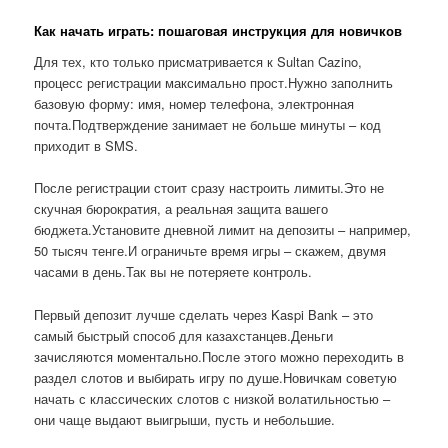
Как начать играть: пошаговая инструкция для новичков
Для тех, кто только присматривается к Sultan Cazino,
процесс регистрации максимально прост.Нужно заполнить
базовую форму: имя, номер телефона, электронная
почта.Подтверждение занимает не больше минуты – код
приходит в SMS.
После регистрации стоит сразу настроить лимиты.Это не
скучная бюрократия, а реальная защита вашего
бюджета.Установите дневной лимит на депозиты – например,
50 тысяч тенге.И ограничьте время игры – скажем, двумя
часами в день.Так вы не потеряете контроль.
Первый депозит лучше сделать через Kaspi Bank – это
самый быстрый способ для казахстанцев.Деньги
зачисляются моментально.После этого можно переходить в
раздел слотов и выбирать игру по душе.Новичкам советую
начать с классических слотов с низкой волатильностью –
они чаще выдают выигрыши, пусть и небольшие.