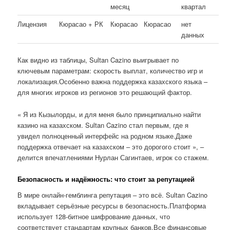
месяц
квартал
Лицензия
Кюрасао + РК
Кюрасао
Кюрасао
нет
данных
Как видно из таблицы, Sultan Cazino выигрывает по
ключевым параметрам: скорость выплат, количество игр и
локализация.Особенно важна поддержка казахского языка –
для многих игроков из регионов это решающий фактор.
« Я из Кызылорды, и для меня было принципиально найти
казино на казахском. Sultan Cazino стал первым, где я
увидел полноценный интерфейс на родном языке.Даже
поддержка отвечает на казахском – это дорогого стоит », –
делится впечатлениями Нурлан Сагинтаев, игрок со стажем.
Безопасность и надёжность: что стоит за репутацией
В мире онлайн-гемблинга репутация – это всё. Sultan Cazino
вкладывает серьёзные ресурсы в безопасность.Платформа
использует 128-битное шифрование данных, что
соответствует стандартам крупных банков.Все финансовые