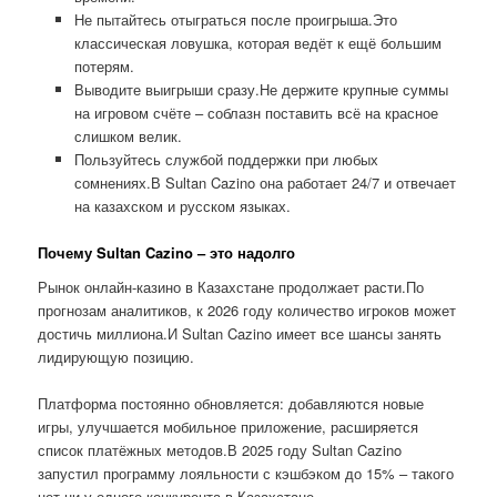
Не пытайтесь отыграться после проигрыша.Это
классическая ловушка, которая ведёт к ещё большим
потерям.
Выводите выигрыши сразу.Не держите крупные суммы
на игровом счёте – соблазн поставить всё на красное
слишком велик.
Пользуйтесь службой поддержки при любых
сомнениях.В Sultan Cazino она работает 24/7 и отвечает
на казахском и русском языках.
Почему Sultan Cazino – это надолго
Рынок онлайн-казино в Казахстане продолжает расти.По
прогнозам аналитиков, к 2026 году количество игроков может
достичь миллиона.И Sultan Cazino имеет все шансы занять
лидирующую позицию.
Платформа постоянно обновляется: добавляются новые
игры, улучшается мобильное приложение, расширяется
список платёжных методов.В 2025 году Sultan Cazino
запустил программу лояльности с кэшбэком до 15% – такого
нет ни у одного конкурента в Казахстане.