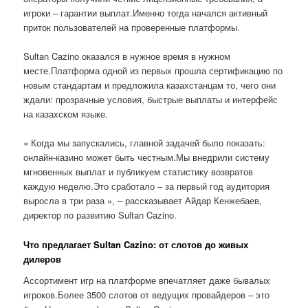
игроки – гарантии выплат.Именно тогда начался активный
приток пользователей на проверенные платформы.
Sultan Cazino оказался в нужное время в нужном
месте.Платформа одной из первых прошла сертификацию по
новым стандартам и предложила казахстанцам то, чего они
ждали: прозрачные условия, быстрые выплаты и интерфейс
на казахском языке.
« Когда мы запускались, главной задачей было показать:
онлайн-казино может быть честным.Мы внедрили систему
мгновенных выплат и публикуем статистику возвратов
каждую неделю.Это сработало – за первый год аудитория
выросла в три раза », – рассказывает Айдар Кенжебаев,
директор по развитию Sultan Cazino.
Что предлагает Sultan Cazino: от слотов до живых
дилеров
Ассортимент игр на платформе впечатляет даже бывалых
игроков.Более 3500 слотов от ведущих провайдеров – это