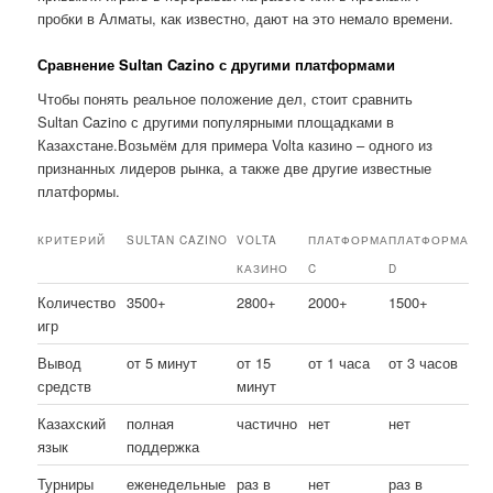
пробки в Алматы, как известно, дают на это немало времени.
Сравнение Sultan Cazino с другими платформами
Чтобы понять реальное положение дел, стоит сравнить
Sultan Cazino с другими популярными площадками в
Казахстане.Возьмём для примера Volta казино – одного из
признанных лидеров рынка, а также две другие известные
платформы.
КРИТЕРИЙ
SULTAN CAZINO
VOLTA
ПЛАТФОРМА
ПЛАТФОРМА
КАЗИНО
C
D
Количество
3500+
2800+
2000+
1500+
игр
Вывод
от 5 минут
от 15
от 1 часа
от 3 часов
средств
минут
Казахский
полная
частично
нет
нет
язык
поддержка
Турниры
еженедельные
раз в
нет
раз в