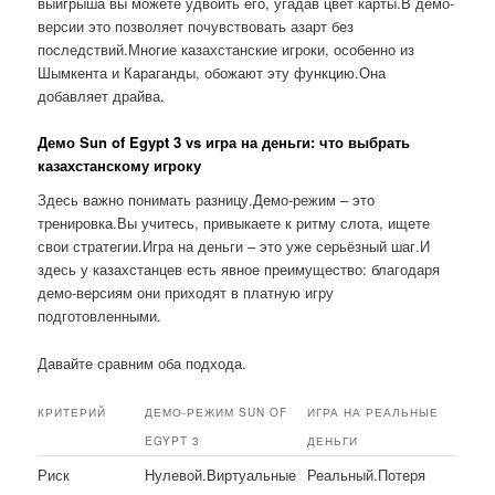
выигрыша вы можете удвоить его, угадав цвет карты.В демо-
версии это позволяет почувствовать азарт без
последствий.Многие казахстанские игроки, особенно из
Шымкента и Караганды, обожают эту функцию.Она
добавляет драйва.
Демо Sun of Egypt 3 vs игра на деньги: что выбрать
казахстанскому игроку
Здесь важно понимать разницу.Демо-режим – это
тренировка.Вы учитесь, привыкаете к ритму слота, ищете
свои стратегии.Игра на деньги – это уже серьёзный шаг.И
здесь у казахстанцев есть явное преимущество: благодаря
демо-версиям они приходят в платную игру
подготовленными.
Давайте сравним оба подхода.
КРИТЕРИЙ
ДЕМО-РЕЖИМ SUN OF
ИГРА НА РЕАЛЬНЫЕ
EGYPT 3
ДЕНЬГИ
Риск
Нулевой.Виртуальные
Реальный.Потеря