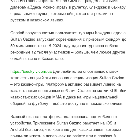
база.Но главная фишка Sultan Cazino – раздел с живыми
дилерами.Здесь можно играть в рулетку, блэкджек и баккару
с реальными крупье, которые общаются с игроками на
русском и казахском языках.
Особой популярностью пользуются турниры.Каждую неделю
Sultan Cazino запускает соревнования с призовым фондом до
50 миллионов тенге.В 2024 году один из турниров собрал
рекордные 12 тысяч участников – больше, чем любое другое
онлайн-казино в Казахстане.
https://icedkyiv.com.ua
Для любителей спортивных ставок
тоже есть опции.Хотя основная специализация Sultan Cazino
– это казино-игры, платформа активно развивает линию на
казахстанские спортивные события.Ставки на матчи КПЛ, бои
казахстанских бойцов ММА и даже на игры национальной
сборной по футболу – всё это доступно в несколько кликов.
Важный нюанс: платформа адаптирована под мобильные
устройства.Приложение Sultan Cazino работает на iOS и
Android без лагов, что критично для казахстанцев, которые
привыкли играть в перерывах на работе или в пробках.А