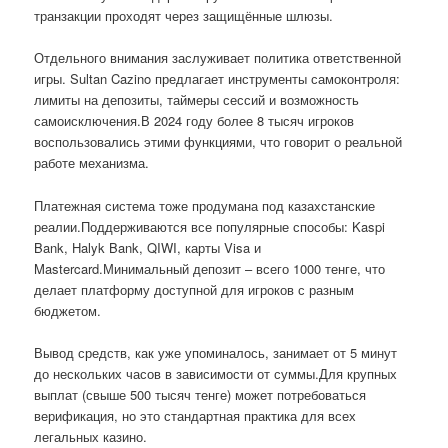
транзакции проходят через защищённые шлюзы.
Отдельного внимания заслуживает политика ответственной
игры. Sultan Cazino предлагает инструменты самоконтроля:
лимиты на депозиты, таймеры сессий и возможность
самоисключения.В 2024 году более 8 тысяч игроков
воспользовались этими функциями, что говорит о реальной
работе механизма.
Платежная система тоже продумана под казахстанские
реалии.Поддерживаются все популярные способы: Kaspi
Bank, Halyk Bank, QIWI, карты Visa и
Mastercard.Минимальный депозит – всего 1000 тенге, что
делает платформу доступной для игроков с разным
бюджетом.
Вывод средств, как уже упоминалось, занимает от 5 минут
до нескольких часов в зависимости от суммы.Для крупных
выплат (свыше 500 тысяч тенге) может потребоваться
верификация, но это стандартная практика для всех
легальных казино.