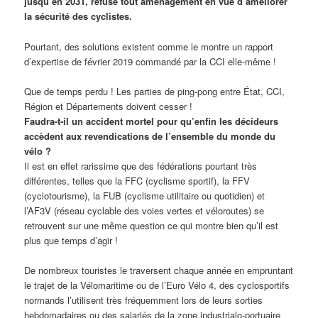
jusqu’en 2031, refuse tout aménagement en vue d’améliorer
la sécurité des cyclistes.
Pourtant, des solutions existent comme le montre un rapport
d’expertise de février 2019 commandé par la CCI elle-même !
Que de temps perdu ! Les parties de ping-pong entre État, CCI,
Région et Départements doivent cesser !
Faudra-t-il un accident mortel pour qu’enfin les décideurs
accèdent aux revendications de l’ensemble du monde du
vélo ?
Il est en effet rarissime que des fédérations pourtant très
différentes, telles que la FFC (cyclisme sportif), la FFV
(cyclotourisme), la FUB (cyclisme utilitaire ou quotidien) et
l’AF3V (réseau cyclable des voies vertes et véloroutes) se
retrouvent sur une même question ce qui montre bien qu’il est
plus que temps d’agir !
De nombreux touristes le traversent chaque année en empruntant
le trajet de la Vélomaritime ou de l’Euro Vélo 4, des cyclosportifs
normands l’utilisent très fréquemment lors de leurs sorties
hebdomadaires ou des salariés de la zone industrialo-portuaire