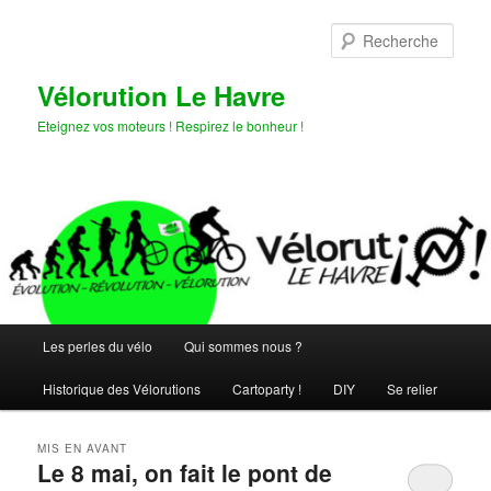
Aller
Aller
au
au
Rech
contenu
contenu
principal
secondaire
Vélorution Le Havre
Eteignez vos moteurs ! Respirez le bonheur !
Menu
Les perles du vélo
Qui sommes nous ?
principal
Historique des Vélorutions
Cartoparty !
DIY
Se relier
MIS EN AVANT
Le 8 mai, on fait le pont de