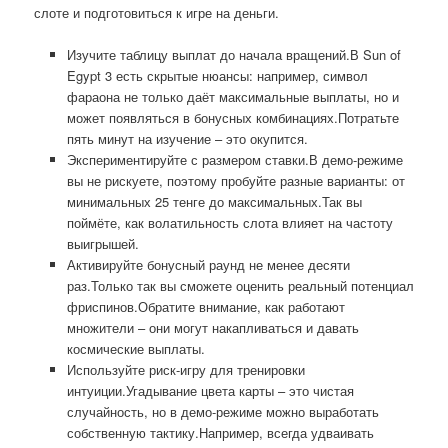
слоте и подготовиться к игре на деньги.
Изучите таблицу выплат до начала вращений.В Sun of
Egypt 3 есть скрытые нюансы: например, символ
фараона не только даёт максимальные выплаты, но и
может появляться в бонусных комбинациях.Потратьте
пять минут на изучение – это окупится.
Экспериментируйте с размером ставки.В демо-режиме
вы не рискуете, поэтому пробуйте разные варианты: от
минимальных 25 тенге до максимальных.Так вы
поймёте, как волатильность слота влияет на частоту
выигрышей.
Активируйте бонусный раунд не менее десяти
раз.Только так вы сможете оценить реальный потенциал
фриспинов.Обратите внимание, как работают
множители – они могут накапливаться и давать
космические выплаты.
Используйте риск-игру для тренировки
интуиции.Угадывание цвета карты – это чистая
случайность, но в демо-режиме можно выработать
собственную тактику.Например, всегда удваивать