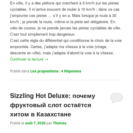
En ville, il y a des piétons qui marchent à 5 km/h sur les pistes
cyclables. Il m’arrive souvent de rouler à 10 km/h ; dans ce cas
j’emprunte ces pistes … s’il y en a. Mais lorsque je roule à 30
km/h ; je prends la route, même si la piste est obligatoire. En
vélo de course, je ne prends jamais les pistes cyclables de ville.
C’est tout simplement trop dangereux.
C’est cette règle du différentiel qui conditionne le choix de la voie
empruntée. Certes, j’adapte ma vitesse à la voie (virage,
descente en ville), mais j’adapte d’abord la voie à la vitesse.
Continuer la lecture
→
Publié dans
Les propositions
|
4
Réponses
Sizzling Hot Deluxe: почему
фруктовый слот остаётся
хитом в Казахстане
Publié le
août 7, 2026
par
Thomas