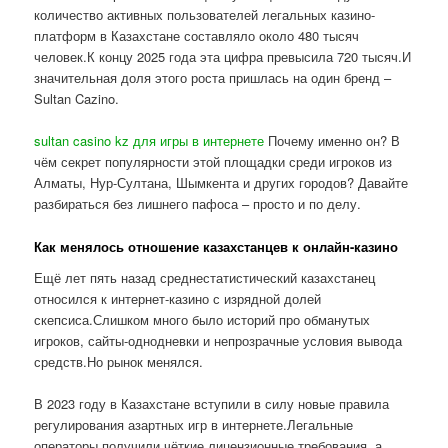
количество активных пользователей легальных казино-
платформ в Казахстане составляло около 480 тысяч
человек.К концу 2025 года эта цифра превысила 720 тысяч.И
значительная доля этого роста пришлась на один бренд –
Sultan Cazino.
sultan casino kz для игры в интернете
Почему именно он? В
чём секрет популярности этой площадки среди игроков из
Алматы, Нур-Султана, Шымкента и других городов? Давайте
разбираться без лишнего пафоса – просто и по делу.
Как менялось отношение казахстанцев к онлайн-казино
Ещё лет пять назад среднестатистический казахстанец
относился к интернет-казино с изрядной долей
скепсиса.Слишком много было историй про обманутых
игроков, сайты-однодневки и непрозрачные условия вывода
средств.Но рынок менялся.
В 2023 году в Казахстане вступили в силу новые правила
регулирования азартных игр в интернете.Легальные
операторы получили чёткие лицензионные требования, а