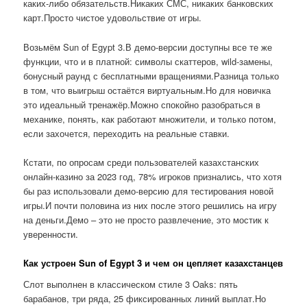
каких-либо обязательств.Никаких СМС, никаких банковских
карт.Просто чистое удовольствие от игры.
Возьмём Sun of Egypt 3.В демо-версии доступны все те же
функции, что и в платной: символы скаттеров, wild-замены,
бонусный раунд с бесплатными вращениями.Разница только
в том, что выигрыш остаётся виртуальным.Но для новичка
это идеальный тренажёр.Можно спокойно разобраться в
механике, понять, как работают множители, и только потом,
если захочется, переходить на реальные ставки.
Кстати, по опросам среди пользователей казахстанских
онлайн-казино за 2023 год, 78% игроков признались, что хотя
бы раз использовали демо-версию для тестирования новой
игры.И почти половина из них после этого решились на игру
на деньги.Демо – это не просто развлечение, это мостик к
уверенности.
Как устроен Sun of Egypt 3 и чем он цепляет казахстанцев
Слот выполнен в классическом стиле 3 Oaks: пять
барабанов, три ряда, 25 фиксированных линий выплат.Но