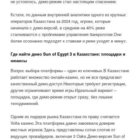
не устоялось, демо-режим стал настоящим спасением.
Кстати, по данным внутренней аналитики одного из крупных
операторов Казахстана за 2024 год, игроки, которые
начинали с демо-версий, в среднем на 40% реже
сталкиваются с проблемами управления банкроллом.Они
более осознанно подходят к ставкам и реже уходят в минус.
Где найти демо Sun of Egypt 3 в Казахстане: площадки и
нюансы
Вопрос выбора платформы – один из ключевых.В Казахстане
работает множество онлайн-казино, но не все предлагают
качественный демо-доступ.Некоторые требуют регистрации,
другие ограничивают время игры.Идеальный вариант –
площадка, где демо-режим открыт сразу, без лишних
телодвижений.
Одним из лидеров рынка Казахстана по праву считается
Volta казино.Эта платформа давно завоевала доверие
местных игроков.Здесь представлены сотни слотов от
ведущих провайдеров, включая 3 Oaks.Демо-версия Sun of