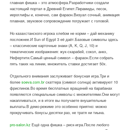
главная фишка – это атмосфера.Разработчики создали
настоящий портал в Древний Египет.Пирамиды, песок,
иероглифы и, конечно, сам фараон.Визуал сочный, анимация
плавная, звуковое сопровождение погружает с головой.
Но казахстанского игрока хлебом не корми – дай механику
посложнее.И Sun of Egypt 3 её даёт.Базовые символы здесь
– классические карточные знаки (A, K, Q, J, 10) и
тематические изображения: жук-скарабей, сокол, анкх,
Нефертити.Самый ценный символ – фараон.Если собрать
пять таких на линии, множитель ставки достигает 50x.
Отдельного внимания заслуживает бонусная игра.Три и
более
soeva.com.br
скаттера (символ солнца) активируют 10
фриспинов.Во время бесплатных вращений на барабанах
появляются специальные символы с множителями.Они могут
накапливаться, и в итоге вы получаете внушительные
выплаты.В демо-режиме это особенно приятно: можно
прокручивать бонусы десятки раз, не тратя ни тиына.
pro-salon.kz
Ещё одна фишка – риск-игра.После любого