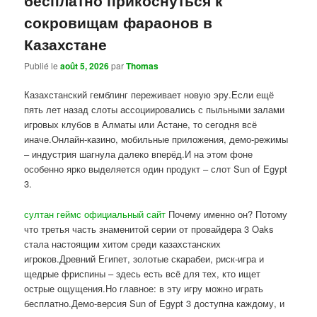
сокровищам фараонов в
Казахстане
Publié le
août 5, 2026
par
Thomas
Казахстанский гемблинг переживает новую эру.Если ещё
пять лет назад слоты ассоциировались с пыльными залами
игровых клубов в Алматы или Астане, то сегодня всё
иначе.Онлайн-казино, мобильные приложения, демо-режимы
– индустрия шагнула далеко вперёд.И на этом фоне
особенно ярко выделяется один продукт – слот Sun of Egypt
3.
султан геймс официальный сайт
Почему именно он? Потому
что третья часть знаменитой серии от провайдера 3 Oaks
стала настоящим хитом среди казахстанских
игроков.Древний Египет, золотые скарабеи, риск-игра и
щедрые фриспины – здесь есть всё для тех, кто ищет
острые ощущения.Но главное: в эту игру можно играть
бесплатно.Демо-версия Sun of Egypt 3 доступна каждому, и