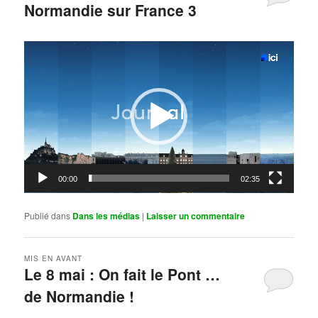
Normandie sur France 3
Publié le
mai 11, 2026
par
Steph
Lecteur
vidéo
00:00
02:35
Publié dans
Dans les médias
|
Laisser un commentaire
MIS EN AVANT
Le 8 mai : On fait le Pont …
de Normandie !