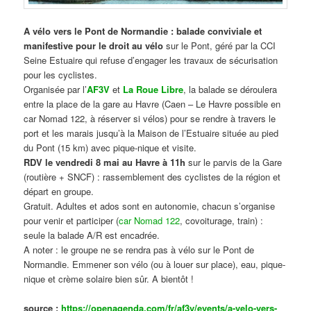
A vélo vers le Pont de Normandie : balade conviviale et
manifestive
pour le droit au vélo
sur le Pont, géré par la CCI
Seine Estuaire qui refuse d’engager les travaux de sécurisation
pour les cyclistes.
Organisée par l’
AF3V
et
La Roue Libre
, la balade se déroulera
entre la place de la gare au Havre (Caen – Le Havre possible en
car Nomad 122, à réserver si vélos) pour se rendre à travers le
port et les marais jusqu’à la Maison de l’Estuaire située au pied
du Pont (15 km) avec pique-nique et visite.
RDV le vendredi 8 mai au Havre à 11h
sur le parvis de la Gare
(routière + SNCF) : rassemblement des cyclistes de la région et
départ en groupe.
Gratuit. Adultes et ados sont en autonomie, chacun s’organise
pour venir et participer (
car Nomad 122
, covoiturage, train) :
seule la balade A/R est encadrée.
A noter : le groupe ne se rendra pas à vélo sur le Pont de
Normandie. Emmener son vélo (ou à louer sur place), eau, pique-
nique et crème solaire bien sûr. A bientôt !
source :
https://openagenda.com/fr/af3v/events/a-velo-vers-