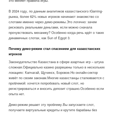
это меняет правила игры.
В 2024 году, по данным аналитиков казахстанского iGaming-
рынка, более 62% новых игроков начинают знакомство со
слотами именно через демо-режимы.Это логично: зачем
рисковать реальными деньгами, если можно сначала
прочувствовать механику? Особенно когда речь идёт о таких
динамичных слотах, как Sun of Egypt 3.
Почему демо-режим стал спасением для казахстанских
игроков
Законодательство Казахстана в сфере азартных игр – штука
сложная.Официально казино разрешены только в нескольких
локациях: Капчагай, Щучинск, Боровое.Но онлайн-сектор
живёт по своим законам.Многие казахстанцы сталкиваются с
проблемой: хочется попробовать новый слот, но
регистрироваться и вносить депозит страшно.Особенно если
опыта нет.
Демо-режим решает эту проблему.Вы запускаете слот,
получаете виртуальные кредиты и крутите барабаны без