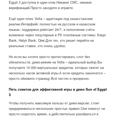
Egypt 3 доступна в один клик.Никаких СМС, никаких
верификаций.Просто заходите и играете.
Ещё один плюс Volta – адаптация под казахстанские
реалии.Интерфейс полностью на русском и казахском
языках, поддержка работает 24/7, а пополнение счёта
возможно через популярные в РК платёжные системы: Kaspi
Bank, Halyk Bank, Qiwi.Для тех, кто решит перейти на
реальные ставки, это очень удобно.
Но если вы хотите просто протестировать слот без
обязательств, демо-режим на Volta – идеальный выбор.Вы
получаете 10 000 виртуальных кредитов, которых хватит на
несколько часов активной игры.А если кредиты закончатся –
просто обновите страницу.Всё честно и прозрачно.
Пять советов для эффективной игры в демо Sun of Egypt
3
Чтобы получить максимум пользы от демо-версии, стоит
придерживаться нескольких простых правил.Они помогут не
просто скоротать время, а действительно разобраться в