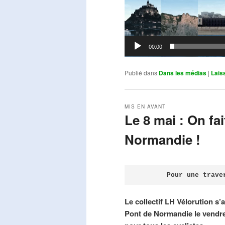
00:00
Publié dans
Dans les médias
|
Lais
MIS EN AVANT
Le 8 mai : On fa
Normandie !
Publié le
avril 18, 2026
par
Steph
Pour une trave
Le collectif LH Vélorution s’
Pont de Normandie le vendre