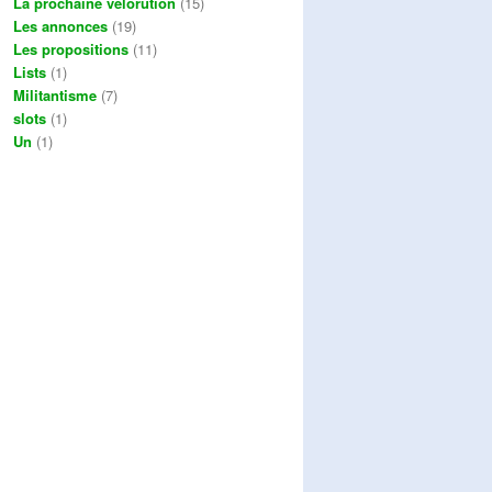
La prochaine vélorution
(15)
Les annonces
(19)
Les propositions
(11)
Lists
(1)
Militantisme
(7)
slots
(1)
Un
(1)