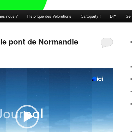
es nous ?
Historique des Vélorutions
Cartoparty !
DIY
Se 
t le pont de Normandie