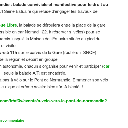
ndie : balade conviviale et manifestive
pour le droit au
CI Seine Estuaire qui refuse d’engager les travaux de
.
ue Libre
, la balade se déroulera entre la place de la gare
sible en car Nomad 122, à réserver si vélos) pour se
 marais jusqu’à la Maison de l’Estuaire située au pied du
t visite.
vre à 11h
sur le parvis de la Gare (routière + SNCF) :
 la région et départ en groupe.
n autonomie, chacun s’organise pour venir et participer (
car
n) : seule la balade A/R est encadrée.
dra pas à vélo sur le Pont de Normandie. Emmener son vélo
ue-nique et crème solaire bien sûr. A bientôt !
com/fr/af3v/events/a-velo-vers-le-pont-de-normandie?
un commentaire