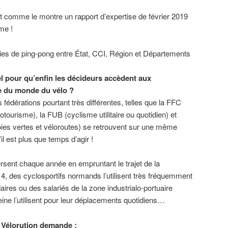
nt comme le montre un rapport d’expertise de février 2019
me !
ies de ping-pong entre État, CCI, Région et Départements
el pour qu’enfin les décideurs accèdent aux
e du monde du vélo ?
s fédérations pourtant très différentes, telles que la FFC
otourisme), la FUB (cyclisme utilitaire ou quotidien) et
oies vertes et véloroutes) se retrouvent sur une même
il est plus que temps d’agir !
rsent chaque année en empruntant le trajet de la
 4, des cyclosportifs normands l’utilisent très fréquemment
ires ou des salariés de la zone industrialo-portuaire
Seine l’utilisent pour leur déplacements quotidiens…
H Vélorution demande :