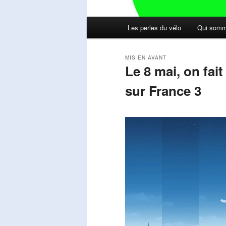
Menu
Les perles du vélo
Qui somm
principal
MIS EN AVANT
Le 8 mai, on fai
sur France 3
Publié le
mai 11, 2026
par
Steph
Lecteur
vidéo