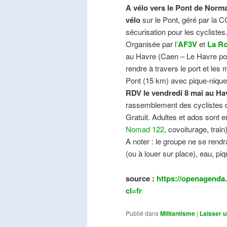
A vélo vers le Pont de Norma
vélo
sur le Pont, géré par la C
sécurisation pour les cyclistes
Organisée par l’
AF3V
et
La Ro
au Havre (Caen – Le Havre pos
rendre à travers le port et les
Pont (15 km) avec pique-nique e
RDV le vendredi 8 mai au Ha
rassemblement des cyclistes de
Gratuit. Adultes et ados sont e
Nomad 122
, covoiturage, trai
A noter : le groupe ne se ren
(ou à louer sur place), eau, piq
source :
https://openagenda.
cl=fr
Publié dans
Militantisme
|
Laisser 