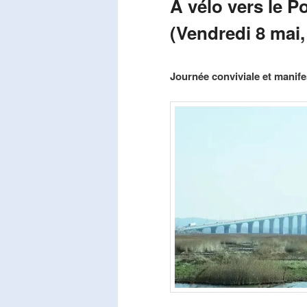
A vélo vers le P
(Vendredi 8 mai,
Publié le
mars 29, 2026
par
Steph
Journée conviviale et manifes