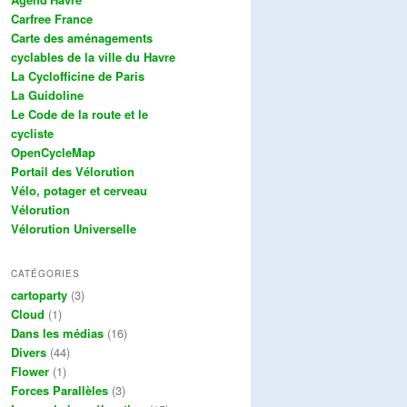
Carfree France
Carte des aménagements
cyclables de la ville du Havre
La Cyclofficine de Paris
La Guidoline
Le Code de la route et le
cycliste
OpenCycleMap
Portail des Vélorution
Vélo, potager et cerveau
Vélorution
Vélorution Universelle
CATÉGORIES
cartoparty
(3)
Cloud
(1)
Dans les médias
(16)
Divers
(44)
Flower
(1)
Forces Parallèles
(3)