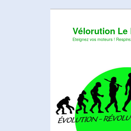
Aller
Aller
au
au
contenu
contenu
Vélorution Le
principal
secondaire
Eteignez vos moteurs ! Respire