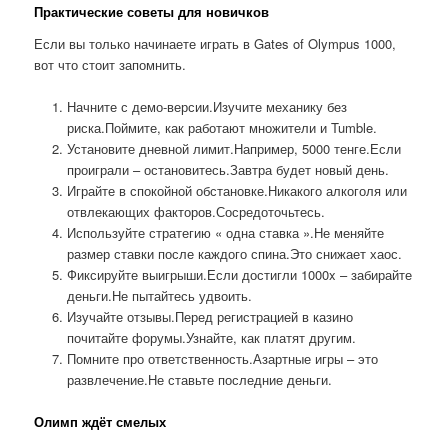
Практические советы для новичков
Если вы только начинаете играть в Gates of Olympus 1000,
вот что стоит запомнить.
Начните с демо-версии.Изучите механику без
риска.Поймите, как работают множители и Tumble.
Установите дневной лимит.Например, 5000 тенге.Если
проиграли – остановитесь.Завтра будет новый день.
Играйте в спокойной обстановке.Никакого алкоголя или
отвлекающих факторов.Сосредоточьтесь.
Используйте стратегию « одна ставка ».Не меняйте
размер ставки после каждого спина.Это снижает хаос.
Фиксируйте выигрыши.Если достигли 1000x – забирайте
деньги.Не пытайтесь удвоить.
Изучайте отзывы.Перед регистрацией в казино
почитайте форумы.Узнайте, как платят другим.
Помните про ответственность.Азартные игры – это
развлечение.Не ставьте последние деньги.
Олимп ждёт смелых