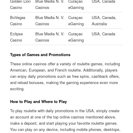
Golden Lion
Blue Media N. V.
Curaçao
USA, Canada
Casino
Casinos
eGaming
BoVegas
Blue Media N. V.
Curaçao
USA, Canada,
Casino
Casinos
eGaming
Australia
Eclipse
Blue Media N. V.
Curaçao
USA, Canada
Casino
Casinos
eGaming
Types of Games and Promotions
These online casinos offer a variety of roulette games, including
American, European, and French roulette. Additionally, players
can enjoy daily promotions such as free spins, cashback offers,
and reload bonuses, making the gaming experience even more
exciting.
How to Play and Where to Play
To play roulette with daily promotions in the USA, simply create
an account at one of the top online casinos mentioned above,
make a deposit, and start playing your favorite roulette games.
You can play on any device, including mobile phones, desktops,