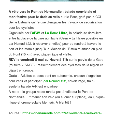
A vélo vers le Pont de Normandie : balade conviviale et
manifestive
pour le droit au vélo
sur le Pont, géré par la CCI
Seine Estuaire qui refuse d’engager les travaux de sécurisation
pour les cyclistes.
Organisée par l’
AF3V
et
La Roue Libre
, la balade se déroulera
entre la place de la gare au Havre (Caen – Le Havre possible en
car Nomad 122, à réserver si vélos) pour se rendre à travers le
port et les marais jusqu’à la Maison de l’Estuaire située au pied
du Pont (15 km) avec pique-nique et visite.
RDV le vendredi 8 mai au Havre à 11h
sur le parvis de la Gare
(routière + SNCF) : rassemblement des cyclistes de la région et
départ en groupe.
Gratuit. Adultes et ados sont en autonomie, chacun s’organise
pour venir et participer (
car Nomad 122
, covoiturage, train) :
seule la balade A/R est encadrée.
A noter : le groupe ne se rendra pas à vélo sur le Pont de
Normandie. Emmener son vélo (ou à louer sur place), eau, pique-
nique et crème solaire bien sûr. A bientôt !
source :
https://openagenda.com/fr/af3v/events/a-velo-vers-