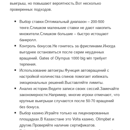
выигрыш, но повышают вероятность.Вот несколько
проверенных подходов.
Выбор ставки.Оптимальный диапазон – 200-500
тенге.Слишком маленькие ставки не дают накопить
множители.Слишком большие – быстро истощают
банкролл.
Контроль бонусов.Не гонитесь за фриспинами.Иногда
выгоднее остановиться после серии неудачных
вращений. Gates of Olympus 1000 big win требует
терпения.
Использование автоигры.Функция автовращений с
настройкой количества спинов помогает избежать
эмоциональных решений.Выставляйте лимиты.
Анализ истории.Ведите записи своих сессий.Замечайте
закономерности.Например, многие игроки отмечают, что
крупные выигрыши случаются после 50-70 вращений
без бонуса.
Выбор казино.Играйте только на лицензированных
площадках.В Казахстане это Volta казино, Olimpbet и
другие.Проверяйте наличие сертификатов.