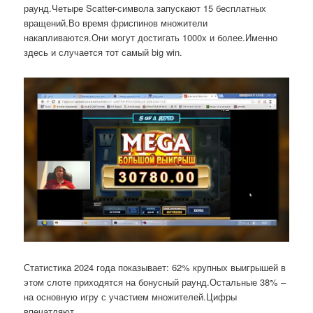
раунд.Четыре Scatter-символа запускают 15 бесплатных
вращений.Во время фриспинов множители
накапливаются.Они могут достигать 1000x и более.Именно
здесь и случается тот самый big win.
Статистика 2024 года показывает: 62% крупных выигрышей в
этом слоте приходятся на бонусный раунд.Остальные 38% –
на основную игру с участием множителей.Цифры
впечатляют.