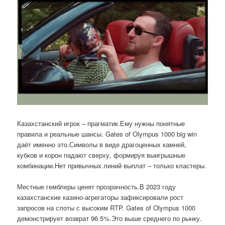
Казахстанский игрок – прагматик.Ему нужны понятные
правила и реальные шансы. Gates of Olympus 1000 big win
даёт именно это.Символы в виде драгоценных камней,
кубков и корон падают сверху, формируя выигрышные
комбинации.Нет привычных линий выплат – только кластеры.
Местные гемблеры ценят прозрачность.В 2023 году
казахстанские казино-агрегаторы зафиксировали рост
запросов на слоты с высоким RTP. Gates of Olympus 1000
демонстрирует возврат 96.5%.Это выше среднего по рынку.