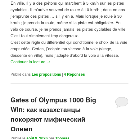
En ville, il y a des piétons qui marchent à 5 km/h sur les pistes
cyclables. Il m’arrive souvent de rouler à 10 km/h ; dans ce cas
j’emprunte ces pistes … s’il y en a. Mais lorsque je roule à 30
km/h ; je prends la route, même si la piste est obligatoire. En
vélo de course, je ne prends jamais les pistes cyclables de ville.
C’est tout simplement trop dangereux.
C’est cette règle du différentiel qui conditionne le choix de la voie
empruntée. Certes, j’adapte ma vitesse à la voie (virage,
descente en ville), mais j’adapte d’abord la voie à la vitesse.
Continuer la lecture
→
Publié dans
Les propositions
|
4
Réponses
Gates of Olympus 1000 Big
Win: как казахстанцы
покоряют мифический
Олимп
Publié le
août 9, 2026
par
Thomas