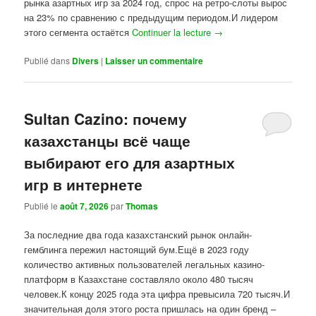
рынка азартных игр за 2024 год, спрос на ретро-слоты вырос
на 23% по сравнению с предыдущим периодом.И лидером
этого сегмента остаётся
Continuer la lecture
→
Publié dans
Divers
|
Laisser un commentaire
Sultan Cazino: почему
казахстанцы всё чаще
выбирают его для азартных
игр в интернете
Publié le
août 7, 2026
par
Thomas
За последние два года казахстанский рынок онлайн-
гемблинга пережил настоящий бум.Ещё в 2023 году
количество активных пользователей легальных казино-
платформ в Казахстане составляло около 480 тысяч
человек.К концу 2025 года эта цифра превысила 720 тысяч.И
значительная доля этого роста пришлась на один бренд –