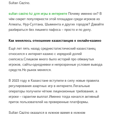
Sultan Cazino.
sultan casino kz для игры в интернете
Почему именно он? В
чём секрет популярности этой площадки среди игроков из
Алматы, Нур-Султана, Шымкента и других городов? Давайте
разбираться без лишнего пафоса – просто и по делу.
Как менялось отношение казахстанцев к онлайн-казино
Ещё лет пять назад среднестатистический казахстанец
относился к интернет-казино с изрядной долей
скепсиса.Слишком много было историй про обманутых
игроков, сайты-однодневки и непрозрачные условия вывода
средств.Но рынок менялся.
В 2023 году в Казахстане вступили в силу новые правила
регулирования азартных игр в интернете.Легальные
операторы получили чёткие лицензионные требования, а
игроки – гарантии выплат.Именно тогда начался активный
приток пользователей на проверенные платформы.
Sultan Cazino оказался в нужное время в нужном