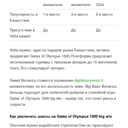
множители
множители
Click
Популярность в
1-е место
3-е место
5-е место
Казахстане
Присутствие в
Да
Да
Да
Volta казино
Volta казино, один из лидеров рынка Казахстана, активно
продвигает Gates of Olympus 1000.Платформа предлагает
эксклюзивные турниры с призовым фондом до 10 миллионов
тенге.Это стимулирует интерес.
Sweet Bonanza славится огромными
digitalsouvenirs.fr
множителями, но его волатильность ниже. Big Bass Bonanza
больше подходит для любителей рыбалки и спокойной игры.
Gates of Olympus 1000 big win – выбор тех, кто хочет риска и
скорости.
Как увеличить шансы на Gates of Olympus 1000 big win
Опытные игроки выработали стратегии.Они не гарантируют