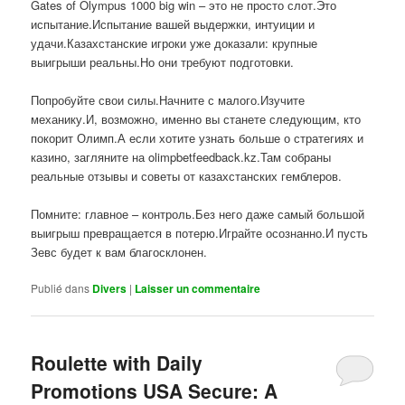
Gates of Olympus 1000 big win – это не просто слот.Это
испытание.Испытание вашей выдержки, интуиции и
удачи.Казахстанские игроки уже доказали: крупные
выигрыши реальны.Но они требуют подготовки.
Попробуйте свои силы.Начните с малого.Изучите
механику.И, возможно, именно вы станете следующим, кто
покорит Олимп.А если хотите узнать больше о стратегиях и
казино, загляните на olimpbetfeedback.kz.Там собраны
реальные отзывы и советы от казахстанских гемблеров.
Помните: главное – контроль.Без него даже самый большой
выигрыш превращается в потерю.Играйте осознанно.И пусть
Зевс будет к вам благосклонен.
Publié dans
Divers
|
Laisser un commentaire
Roulette with Daily
Promotions USA Secure: A