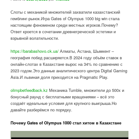
Слоты с механикой множителей захватили казахстанский
гемблинг-рынок.Игра Gates of Olympus 1000 big win стала
настоящим феноменом среди местных игроков.Почему?
Ответ кроется в сочетании древнегреческой эстетики и
взрывной волатильности.
https://barabashovo.ck.ua/
Алматы, Астана, Шымкент –
география побед расширяется.В 2024 году объём ставок в
онлайн-слотах в Казахстане вырос на 34% по сравнению с
2023 годом.Это данные аналитического центра Digital Gaming
Asia.И львиная доля приходится на Pragmatic Play.
olimpbetfeedback.kz
Механика Tumble, множители до 500x и
бонусный раунд с бесплатными вращениями – всё это
создаёт идеальные условия для крупного выигрыша.Но
давайте разберёмся по порядку.
Почему Gates of Olympus 1000 стал хитом в Казахстане