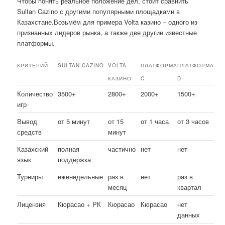
Чтобы понять реальное положение дел, стоит сравнить
Sultan Cazino с другими популярными площадками в
Казахстане.Возьмём для примера Volta казино – одного из
признанных лидеров рынка, а также две другие известные
платформы.
КРИТЕРИЙ
SULTAN CAZINO
VOLTA
ПЛАТФОРМА
ПЛАТФОРМА
КАЗИНО
C
D
Количество
3500+
2800+
2000+
1500+
игр
Вывод
от 5 минут
от 15
от 1 часа
от 3 часов
средств
минут
Казахский
полная
частично
нет
нет
язык
поддержка
Турниры
еженедельные
раз в
нет
раз в
месяц
квартал
Лицензия
Кюрасао + РК
Кюрасао
Кюрасао
нет
данных