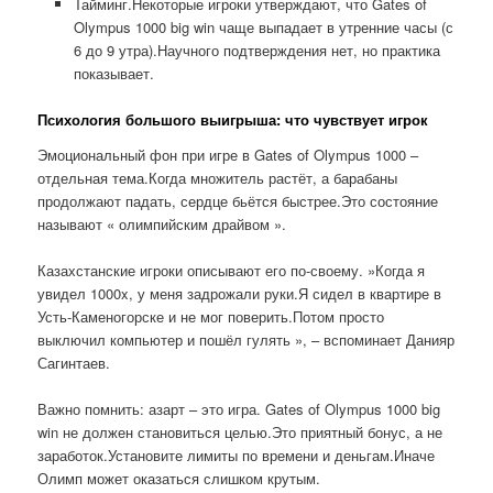
Тайминг.Некоторые игроки утверждают, что Gates of
Olympus 1000 big win чаще выпадает в утренние часы (с
6 до 9 утра).Научного подтверждения нет, но практика
показывает.
Психология большого выигрыша: что чувствует игрок
Эмоциональный фон при игре в Gates of Olympus 1000 –
отдельная тема.Когда множитель растёт, а барабаны
продолжают падать, сердце бьётся быстрее.Это состояние
называют « олимпийским драйвом ».
Казахстанские игроки описывают его по-своему. »Когда я
увидел 1000x, у меня задрожали руки.Я сидел в квартире в
Усть-Каменогорске и не мог поверить.Потом просто
выключил компьютер и пошёл гулять », – вспоминает Данияр
Сагинтаев.
Важно помнить: азарт – это игра. Gates of Olympus 1000 big
win не должен становиться целью.Это приятный бонус, а не
заработок.Установите лимиты по времени и деньгам.Иначе
Олимп может оказаться слишком крутым.