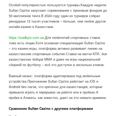
Особой популярностью пользуются турниры.Каждую неделю
Sultan Cazino запускает соревнования с призовым фондом до
50 миллионов тенге.В 2024 году один из турниров собрал
рекордные 12 тысяч участников – больше, чем любое другое
онлайн-казино в Казахстане.
https://icedkyiv.com.ua
Для любителей спортивных ставок
тоже есть опции.Хотя основная специализация Sultan Cazino
– это казино-игры, платформа активно развивает линию на
казахстанские спортивные события.Ставки на матчи КПЛ, бои
казахстанских бойцов ММА и даже на игры национальной
сборной по футболу – всё это доступно в несколько кликов.
Важный нюанс: платформа адаптирована под мобильные
устройства.Приложение Sultan Cazino работает на iOS и
Android без лагов, что критично для казахстанцев, которые
привыкли играть в перерывах на работе или в пробках.А
пробки в Алматы, как известно, дают на это немало времени.
Сравнение Sultan Cazino с другими платформами