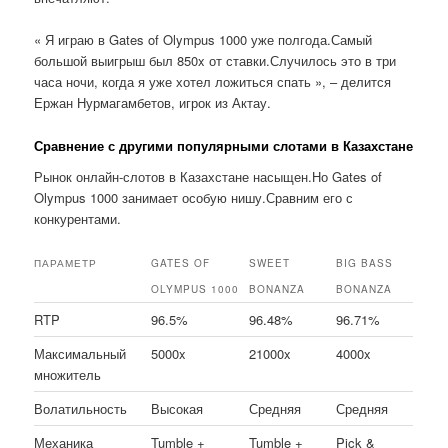
« Я играю в Gates of Olympus 1000 уже полгода.Самый
большой выигрыш был 850x от ставки.Случилось это в три
часа ночи, когда я уже хотел ложиться спать », – делится
Ержан Нурмагамбетов, игрок из Актау.
Сравнение с другими популярными слотами в Казахстане
Рынок онлайн-слотов в Казахстане насыщен.Но Gates of
Olympus 1000 занимает особую нишу.Сравним его с
конкурентами.
ПАРАМЕТР
GATES OF
SWEET
BIG BASS
OLYMPUS 1000
BONANZA
BONANZA
RTP
96.5%
96.48%
96.71%
Максимальный
5000x
21000x
4000x
множитель
Волатильность
Высокая
Средняя
Средняя
Механика
Tumble +
Tumble +
Pick &