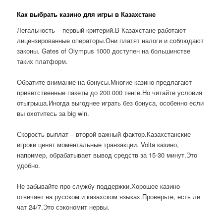
Как выбрать казино для игры в Казахстане
Легальность – первый критерий.В Казахстане работают
лицензированные операторы.Они платят налоги и соблюдают
законы. Gates of Olympus 1000 доступен на большинстве
таких платформ.
Обратите внимание на бонусы.Многие казино предлагают
приветственные пакеты до 200 000 тенге.Но читайте условия
отыгрыша.Иногда выгоднее играть без бонуса, особенно если
вы охотитесь за big win.
Скорость выплат – второй важный фактор.Казахстанские
игроки ценят моментальные транзакции. Volta казино,
например, обрабатывает вывод средств за 15-30 минут.Это
удобно.
Не забывайте про службу поддержки.Хорошее казино
отвечает на русском и казахском языках.Проверьте, есть ли
чат 24/7.Это сэкономит нервы.