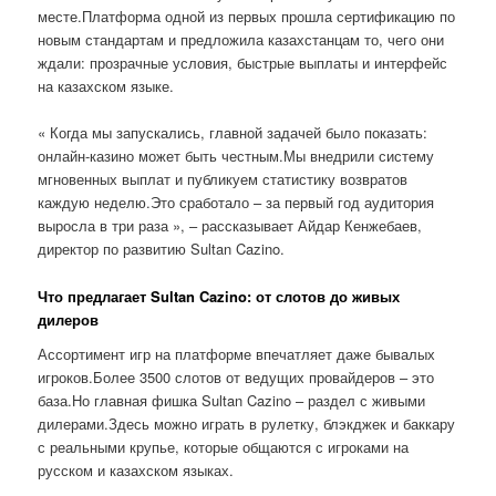
месте.Платформа одной из первых прошла сертификацию по
новым стандартам и предложила казахстанцам то, чего они
ждали: прозрачные условия, быстрые выплаты и интерфейс
на казахском языке.
« Когда мы запускались, главной задачей было показать:
онлайн-казино может быть честным.Мы внедрили систему
мгновенных выплат и публикуем статистику возвратов
каждую неделю.Это сработало – за первый год аудитория
выросла в три раза », – рассказывает Айдар Кенжебаев,
директор по развитию Sultan Cazino.
Что предлагает Sultan Cazino: от слотов до живых
дилеров
Ассортимент игр на платформе впечатляет даже бывалых
игроков.Более 3500 слотов от ведущих провайдеров – это
база.Но главная фишка Sultan Cazino – раздел с живыми
дилерами.Здесь можно играть в рулетку, блэкджек и баккару
с реальными крупье, которые общаются с игроками на
русском и казахском языках.