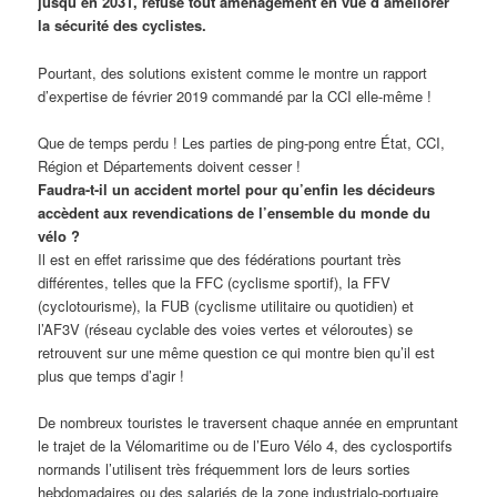
jusqu’en 2031, refuse tout aménagement en vue d’améliorer
la sécurité des cyclistes.
Pourtant, des solutions existent comme le montre un rapport
d’expertise de février 2019 commandé par la CCI elle-même !
Que de temps perdu ! Les parties de ping-pong entre État, CCI,
Région et Départements doivent cesser !
Faudra-t-il un accident mortel pour qu’enfin les décideurs
accèdent aux revendications de l’ensemble du monde du
vélo ?
Il est en effet rarissime que des fédérations pourtant très
différentes, telles que la FFC (cyclisme sportif), la FFV
(cyclotourisme), la FUB (cyclisme utilitaire ou quotidien) et
l’AF3V (réseau cyclable des voies vertes et véloroutes) se
retrouvent sur une même question ce qui montre bien qu’il est
plus que temps d’agir !
De nombreux touristes le traversent chaque année en empruntant
le trajet de la Vélomaritime ou de l’Euro Vélo 4, des cyclosportifs
normands l’utilisent très fréquemment lors de leurs sorties
hebdomadaires ou des salariés de la zone industrialo-portuaire