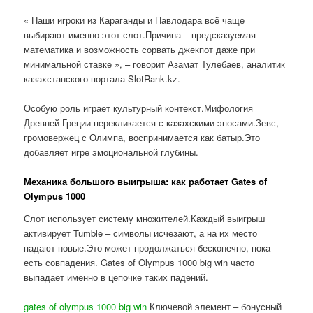
« Наши игроки из Караганды и Павлодара всё чаще
выбирают именно этот слот.Причина – предсказуемая
математика и возможность сорвать джекпот даже при
минимальной ставке », – говорит Азамат Тулебаев, аналитик
казахстанского портала SlotRank.kz.
Особую роль играет культурный контекст.Мифология
Древней Греции перекликается с казахскими эпосами.Зевс,
громовержец с Олимпа, воспринимается как батыр.Это
добавляет игре эмоциональной глубины.
Механика большого выигрыша: как работает Gates of
Olympus 1000
Слот использует систему множителей.Каждый выигрыш
активирует Tumble – символы исчезают, а на их место
падают новые.Это может продолжаться бесконечно, пока
есть совпадения. Gates of Olympus 1000 big win часто
выпадает именно в цепочке таких падений.
gates of olympus 1000 big win
Ключевой элемент – бонусный