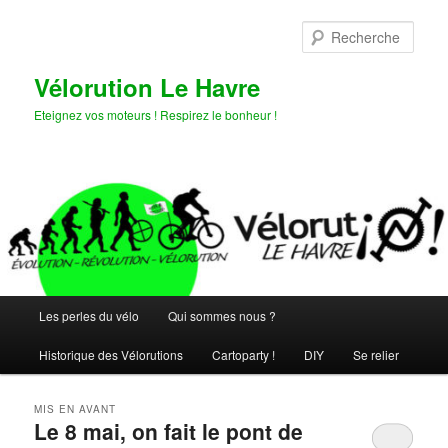
Aller
Aller
au
au
Rech
contenu
contenu
principal
secondaire
Vélorution Le Havre
Eteignez vos moteurs ! Respirez le bonheur !
Menu
Les perles du vélo
Qui sommes nous ?
principal
Historique des Vélorutions
Cartoparty !
DIY
Se relier
MIS EN AVANT
Le 8 mai, on fait le pont de