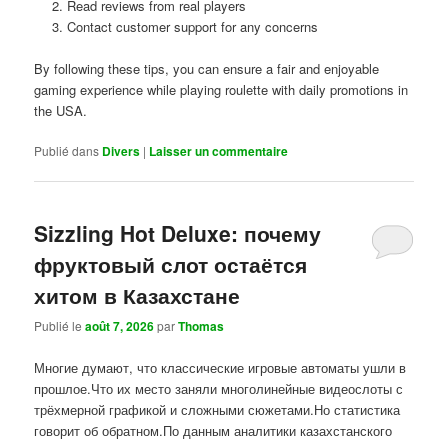
Read reviews from real players
Contact customer support for any concerns
By following these tips, you can ensure a fair and enjoyable
gaming experience while playing roulette with daily promotions in
the USA.
Publié dans
Divers
|
Laisser un commentaire
Sizzling Hot Deluxe: почему
фруктовый слот остаётся
хитом в Казахстане
Publié le
août 7, 2026
par
Thomas
Многие думают, что классические игровые автоматы ушли в
прошлое.Что их место заняли многолинейные видеослоты с
трёхмерной графикой и сложными сюжетами.Но статистика
говорит об обратном.По данным аналитики казахстанского