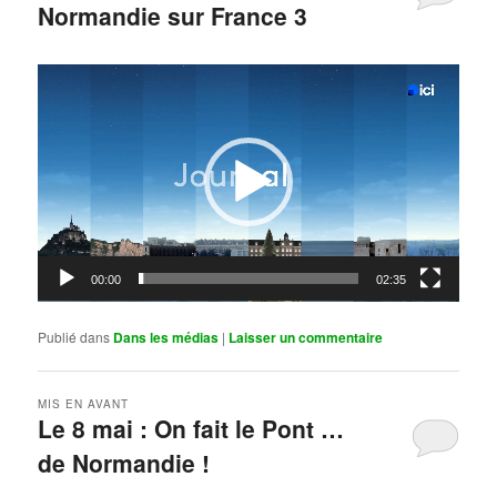
Normandie sur France 3
Publié le
mai 11, 2026
par
Steph
Lecteur
vidéo
00:00
02:35
Publié dans
Dans les médias
|
Laisser un commentaire
MIS EN AVANT
Le 8 mai : On fait le Pont …
de Normandie !