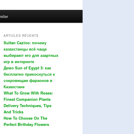
relier
ARTICLES RÉCENTS
Sultan Cazino: почему
казахстанцы всё чаще
выбирают его для азартных
игр в интернете
Демо Sun of Egypt 3: как
бесплатно прикоснуться к
сокровищам фараонов в
Казахстане
What To Grow With Roses:
Finest Companion Plants
Delivery Techniques, Tips
And Tricks
How To Choose On The
Perfect Birthday Flowers