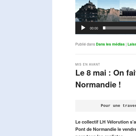
00:00
Publié dans
Dans les médias
|
Lais
MIS EN AVANT
Le 8 mai : On fa
Normandie !
Publié le
avril 18, 2026
par
Steph
Pour une trave
Le collectif LH Vélorution s’
Pont de Normandie le vendre