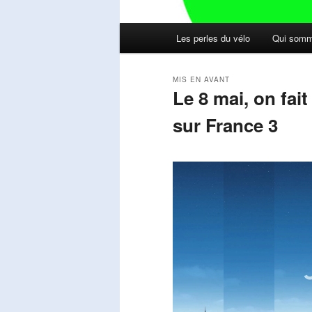
Menu
Les perles du vélo
Qui somm
principal
MIS EN AVANT
Le 8 mai, on fai
sur France 3
Publié le
mai 11, 2026
par
Steph
Lecteur
vidéo