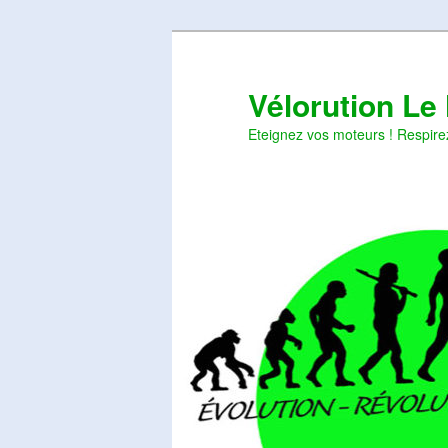
Aller
Aller
au
au
contenu
contenu
Vélorution Le
principal
secondaire
Eteignez vos moteurs ! Respire