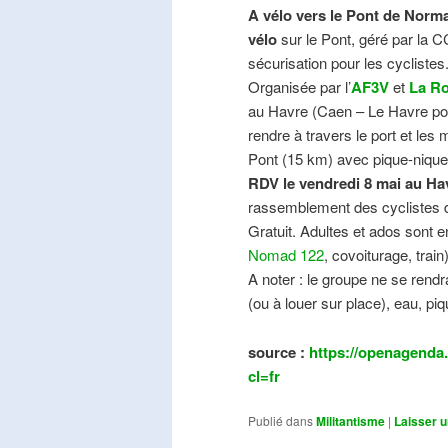
A vélo vers le Pont de Norma
vélo
sur le Pont, géré par la C
sécurisation pour les cyclistes
Organisée par l’
AF3V
et
La Ro
au Havre (Caen – Le Havre pos
rendre à travers le port et les
Pont (15 km) avec pique-nique e
RDV le vendredi 8 mai au Ha
rassemblement des cyclistes de
Gratuit. Adultes et ados sont e
Nomad 122
, covoiturage, trai
A noter : le groupe ne se ren
(ou à louer sur place), eau, piq
source :
https://openagenda.
cl=fr
Publié dans
Militantisme
|
Laisser 