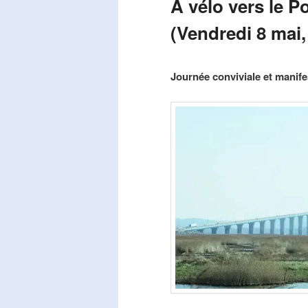
A vélo vers le P
(Vendredi 8 mai,
Publié le
mars 29, 2026
par
Steph
Journée conviviale et manifes