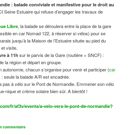
ndie : balade conviviale et manifestive
pour le droit au
CI Seine Estuaire qui refuse d’engager les travaux de
.
ue Libre
, la balade se déroulera entre la place de la gare
sible en car Nomad 122, à réserver si vélos) pour se
 marais jusqu’à la Maison de l’Estuaire située au pied du
t visite.
vre à 11h
sur le parvis de la Gare (routière + SNCF) :
 la région et départ en groupe.
n autonomie, chacun s’organise pour venir et participer (
car
n) : seule la balade A/R est encadrée.
dra pas à vélo sur le Pont de Normandie. Emmener son vélo
ue-nique et crème solaire bien sûr. A bientôt !
com/fr/af3v/events/a-velo-vers-le-pont-de-normandie?
un commentaire