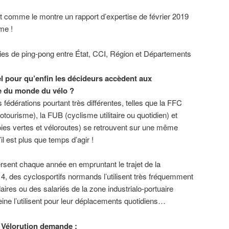
nt comme le montre un rapport d’expertise de février 2019
me !
ies de ping-pong entre État, CCI, Région et Départements
el pour qu’enfin les décideurs accèdent aux
e du monde du vélo ?
s fédérations pourtant très différentes, telles que la FFC
otourisme), la FUB (cyclisme utilitaire ou quotidien) et
oies vertes et véloroutes) se retrouvent sur une même
il est plus que temps d’agir !
rsent chaque année en empruntant le trajet de la
 4, des cyclosportifs normands l’utilisent très fréquemment
ires ou des salariés de la zone industrialo-portuaire
Seine l’utilisent pour leur déplacements quotidiens…
H Vélorution demande :