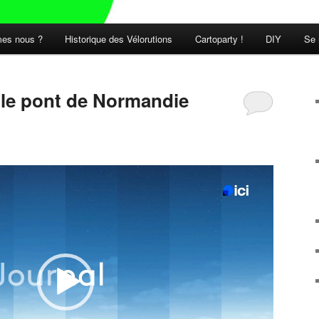
es nous ?
Historique des Vélorutions
Cartoparty !
DIY
Se 
t le pont de Normandie