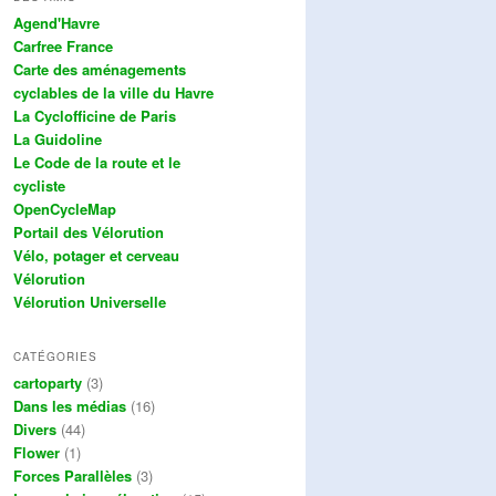
Agend'Havre
Carfree France
Carte des aménagements
cyclables de la ville du Havre
La Cyclofficine de Paris
La Guidoline
Le Code de la route et le
cycliste
OpenCycleMap
Portail des Vélorution
Vélo, potager et cerveau
Vélorution
Vélorution Universelle
CATÉGORIES
cartoparty
(3)
Dans les médias
(16)
Divers
(44)
Flower
(1)
Forces Parallèles
(3)