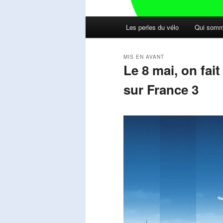
Menu
Les perles du vélo
Qui somm
principal
MIS EN AVANT
Le 8 mai, on fai
sur France 3
Publié le
mai 11, 2026
par
Steph
Lecteur
vidéo