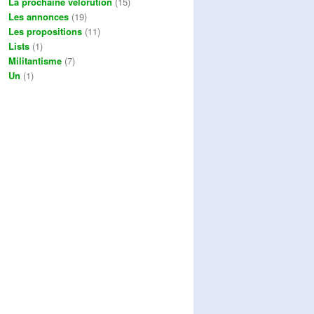
La prochaine vélorution
(15)
Les annonces
(19)
Les propositions
(11)
Lists
(1)
Militantisme
(7)
Un
(1)