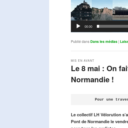
00:00
Publié dans
Dans les médias
|
Lais
MIS EN AVANT
Le 8 mai : On fa
Normandie !
Publié le
avril 18, 2026
par
Steph
Pour une trave
Le collectif LH Vélorution s’
Pont de Normandie le vendre