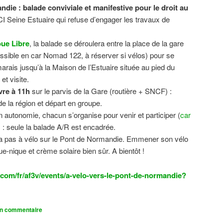
ndie : balade conviviale et manifestive
pour le droit au
CI Seine Estuaire qui refuse d’engager les travaux de
.
ue Libre
, la balade se déroulera entre la place de la gare
sible en car Nomad 122, à réserver si vélos) pour se
 marais jusqu’à la Maison de l’Estuaire située au pied du
t visite.
vre à 11h
sur le parvis de la Gare (routière + SNCF) :
 la région et départ en groupe.
n autonomie, chacun s’organise pour venir et participer (
car
n) : seule la balade A/R est encadrée.
dra pas à vélo sur le Pont de Normandie. Emmener son vélo
ue-nique et crème solaire bien sûr. A bientôt !
com/fr/af3v/events/a-velo-vers-le-pont-de-normandie?
un commentaire