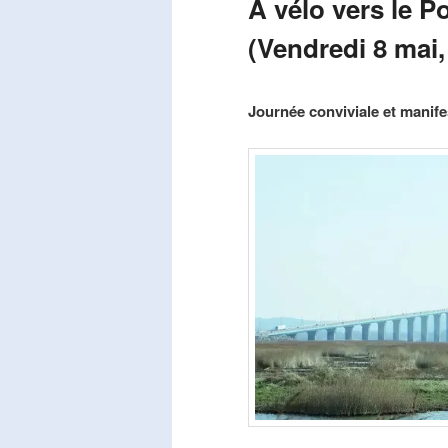
A vélo vers le P
(Vendredi 8 mai,
Publié le
mars 29, 2026
par
Steph
Journée conviviale et manifes