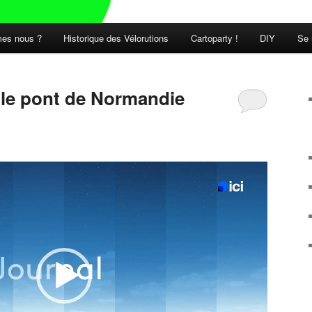
es nous ?
Historique des Vélorutions
Cartoparty !
DIY
Se 
t le pont de Normandie