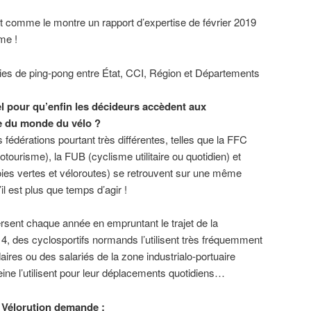
nt comme le montre un rapport d’expertise de février 2019
me !
ies de ping-pong entre État, CCI, Région et Départements
el pour qu’enfin les décideurs accèdent aux
e du monde du vélo ?
s fédérations pourtant très différentes, telles que la FFC
otourisme), la FUB (cyclisme utilitaire ou quotidien) et
oies vertes et véloroutes) se retrouvent sur une même
il est plus que temps d’agir !
rsent chaque année en empruntant le trajet de la
 4, des cyclosportifs normands l’utilisent très fréquemment
ires ou des salariés de la zone industrialo-portuaire
Seine l’utilisent pour leur déplacements quotidiens…
H Vélorution demande :