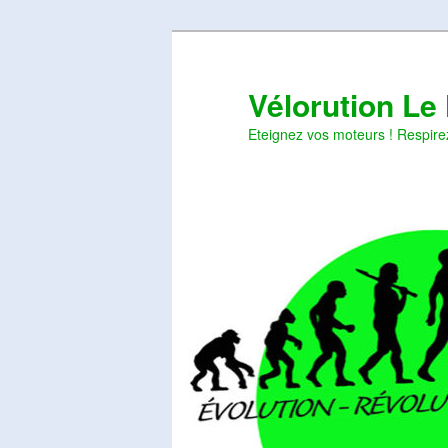
Aller
Aller
au
au
contenu
contenu
Vélorution Le
principal
secondaire
Eteignez vos moteurs ! Respire