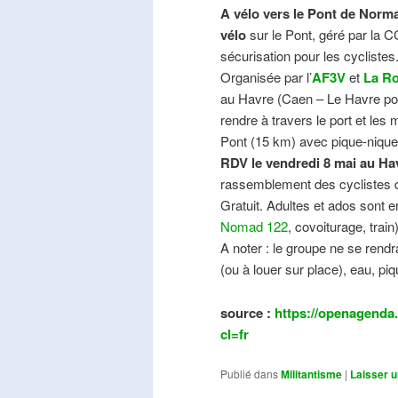
A vélo vers le Pont de Norma
vélo
sur le Pont, géré par la C
sécurisation pour les cyclistes
Organisée par l’
AF3V
et
La Ro
au Havre (Caen – Le Havre pos
rendre à travers le port et les
Pont (15 km) avec pique-nique e
RDV le vendredi 8 mai au Ha
rassemblement des cyclistes de
Gratuit. Adultes et ados sont e
Nomad 122
, covoiturage, trai
A noter : le groupe ne se ren
(ou à louer sur place), eau, piq
source :
https://openagenda.
cl=fr
Publié dans
Militantisme
|
Laisser 