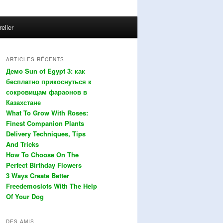
relier
ARTICLES RÉCENTS
Демо Sun of Egypt 3: как
бесплатно прикоснуться к
сокровищам фараонов в
Казахстане
What To Grow With Roses:
Finest Companion Plants
Delivery Techniques, Tips
And Tricks
How To Choose On The
Perfect Birthday Flowers
3 Ways Create Better
Freedemoslots With The Help
Of Your Dog
DES AMIS