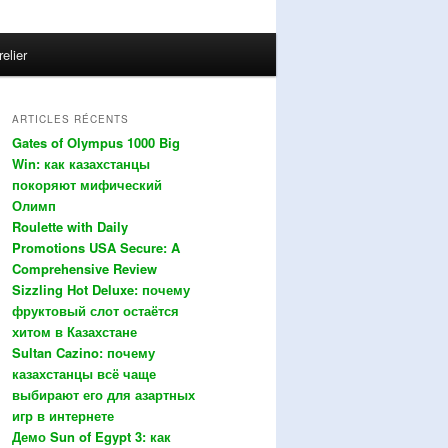
relier
ARTICLES RÉCENTS
Gates of Olympus 1000 Big
Win: как казахстанцы
покоряют мифический
Олимп
Roulette with Daily
Promotions USA Secure: A
Comprehensive Review
Sizzling Hot Deluxe: почему
фруктовый слот остаётся
хитом в Казахстане
Sultan Cazino: почему
казахстанцы всё чаще
выбирают его для азартных
игр в интернете
Демо Sun of Egypt 3: как