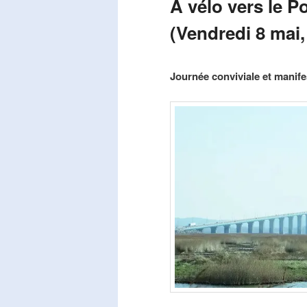
A vélo vers le P
(Vendredi 8 mai,
Publié le
mars 29, 2026
par
Steph
Journée conviviale et manifes