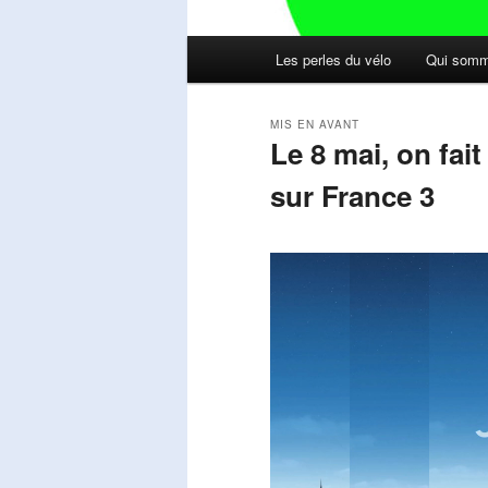
Menu
Les perles du vélo
Qui somm
principal
MIS EN AVANT
Le 8 mai, on fai
sur France 3
Publié le
mai 11, 2026
par
Steph
Lecteur
vidéo