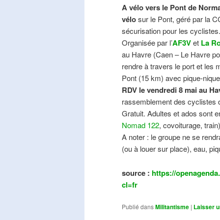
A vélo vers le Pont de Norma
vélo
sur le Pont, géré par la C
sécurisation pour les cyclistes
Organisée par l’
AF3V
et
La Ro
au Havre (Caen – Le Havre pos
rendre à travers le port et les
Pont (15 km) avec pique-nique e
RDV le vendredi 8 mai au Ha
rassemblement des cyclistes de
Gratuit. Adultes et ados sont e
Nomad 122
, covoiturage, trai
A noter : le groupe ne se ren
(ou à louer sur place), eau, piq
source :
https://openagenda.
cl=fr
Publié dans
Militantisme
|
Laisser 