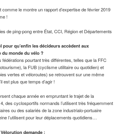
nt comme le montre un rapport d’expertise de février 2019
me !
ies de ping-pong entre État, CCI, Région et Départements
el pour qu’enfin les décideurs accèdent aux
e du monde du vélo ?
s fédérations pourtant très différentes, telles que la FFC
otourisme), la FUB (cyclisme utilitaire ou quotidien) et
oies vertes et véloroutes) se retrouvent sur une même
il est plus que temps d’agir !
rsent chaque année en empruntant le trajet de la
 4, des cyclosportifs normands l’utilisent très fréquemment
ires ou des salariés de la zone industrialo-portuaire
Seine l’utilisent pour leur déplacements quotidiens…
H Vélorution demande :