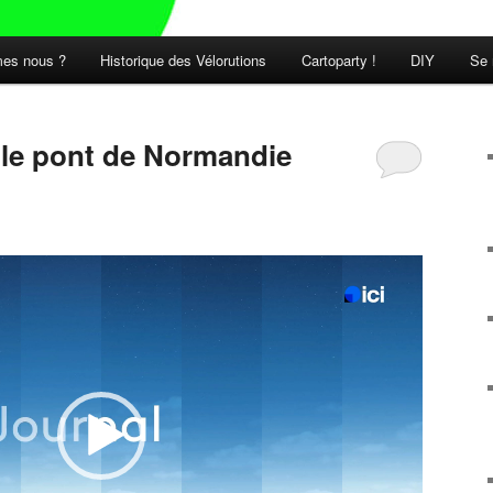
es nous ?
Historique des Vélorutions
Cartoparty !
DIY
Se 
t le pont de Normandie