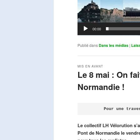
00:00
Publié dans
Dans les médias
|
Lais
MIS EN AVANT
Le 8 mai : On fa
Normandie !
Publié le
avril 18, 2026
par
Steph
Pour une trave
Le collectif LH Vélorution s’
Pont de Normandie le vendre