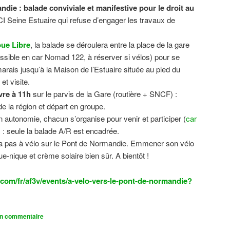
ndie : balade conviviale et manifestive
pour le droit au
CI Seine Estuaire qui refuse d’engager les travaux de
.
ue Libre
, la balade se déroulera entre la place de la gare
sible en car Nomad 122, à réserver si vélos) pour se
 marais jusqu’à la Maison de l’Estuaire située au pied du
t visite.
vre à 11h
sur le parvis de la Gare (routière + SNCF) :
 la région et départ en groupe.
n autonomie, chacun s’organise pour venir et participer (
car
n) : seule la balade A/R est encadrée.
dra pas à vélo sur le Pont de Normandie. Emmener son vélo
ue-nique et crème solaire bien sûr. A bientôt !
com/fr/af3v/events/a-velo-vers-le-pont-de-normandie?
un commentaire