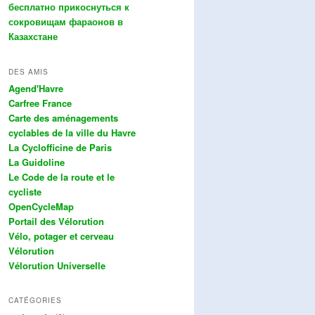
бесплатно прикоснуться к
сокровищам фараонов в
Казахстане
DES AMIS
Agend'Havre
Carfree France
Carte des aménagements
cyclables de la ville du Havre
La Cyclofficine de Paris
La Guidoline
Le Code de la route et le
cycliste
OpenCycleMap
Portail des Vélorution
Vélo, potager et cerveau
Vélorution
Vélorution Universelle
CATÉGORIES