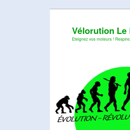
Aller
Aller
au
au
contenu
contenu
Vélorution Le
principal
secondaire
Eteignez vos moteurs ! Respire