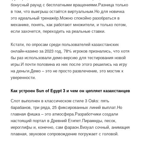
бонусный раунд с бесплатными вращениями.Разница только
в том, что выигрыш остаётся виртуальным.Но для новичка
это идеальный тренажёр.Можно спокойно разобраться в
механике, понять, как работают множители, и только потом,
если захочется, переходить на реальные ставки.
Кстати, по опросам среди пользователей казахстанских
онлайн-казино за 2023 год, 78% игроков признались, что хотя
бы раз использовали демо-версию для тестирования новой
игры.И почти половина из них после этого решились на игру
на деньги.Демо – это не просто развлечение, это мостик к
уверенности.
Как устроен Sun of Egypt 3 и чем он цепляет казахстанцев
Слот выполнен в классическом стиле 3 Oaks: пять
барабанов, три ряда, 25 фиксированных линий выплат.Но
главная фишка – это атмосфера.Разработчики создали
настоящий портал в Древний Египет.Пирамиды, песок,
иероглифы и, конечно, сам фараон.Визуал сочный, анимация
плавная, звуковое сопровождение погружает с головой.