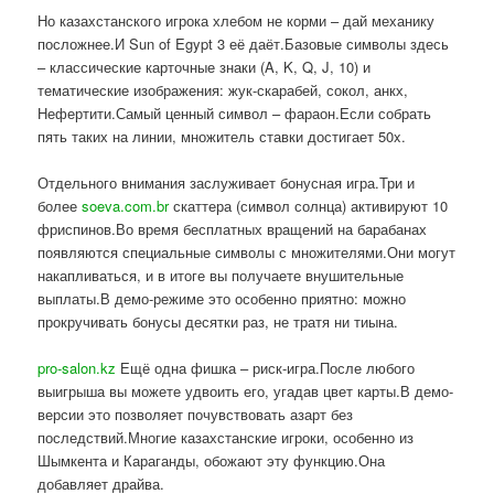
Но казахстанского игрока хлебом не корми – дай механику
посложнее.И Sun of Egypt 3 её даёт.Базовые символы здесь
– классические карточные знаки (A, K, Q, J, 10) и
тематические изображения: жук-скарабей, сокол, анкх,
Нефертити.Самый ценный символ – фараон.Если собрать
пять таких на линии, множитель ставки достигает 50x.
Отдельного внимания заслуживает бонусная игра.Три и
более
soeva.com.br
скаттера (символ солнца) активируют 10
фриспинов.Во время бесплатных вращений на барабанах
появляются специальные символы с множителями.Они могут
накапливаться, и в итоге вы получаете внушительные
выплаты.В демо-режиме это особенно приятно: можно
прокручивать бонусы десятки раз, не тратя ни тиына.
pro-salon.kz
Ещё одна фишка – риск-игра.После любого
выигрыша вы можете удвоить его, угадав цвет карты.В демо-
версии это позволяет почувствовать азарт без
последствий.Многие казахстанские игроки, особенно из
Шымкента и Караганды, обожают эту функцию.Она
добавляет драйва.