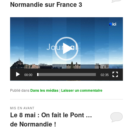
Normandie sur France 3
Publié le
mai 11, 2026
par
Steph
Lecteur
vidéo
00:00
02:35
Publié dans
Dans les médias
|
Laisser un commentaire
MIS EN AVANT
Le 8 mai : On fait le Pont …
de Normandie !