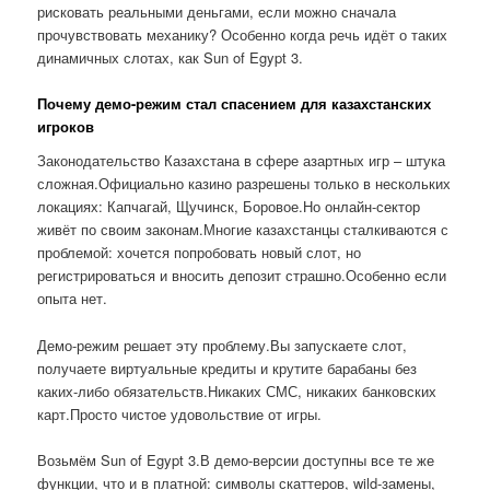
рисковать реальными деньгами, если можно сначала
прочувствовать механику? Особенно когда речь идёт о таких
динамичных слотах, как Sun of Egypt 3.
Почему демо-режим стал спасением для казахстанских
игроков
Законодательство Казахстана в сфере азартных игр – штука
сложная.Официально казино разрешены только в нескольких
локациях: Капчагай, Щучинск, Боровое.Но онлайн-сектор
живёт по своим законам.Многие казахстанцы сталкиваются с
проблемой: хочется попробовать новый слот, но
регистрироваться и вносить депозит страшно.Особенно если
опыта нет.
Демо-режим решает эту проблему.Вы запускаете слот,
получаете виртуальные кредиты и крутите барабаны без
каких-либо обязательств.Никаких СМС, никаких банковских
карт.Просто чистое удовольствие от игры.
Возьмём Sun of Egypt 3.В демо-версии доступны все те же
функции, что и в платной: символы скаттеров, wild-замены,