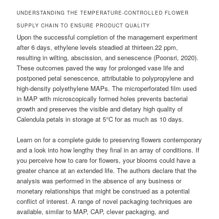
UNDERSTANDING THE TEMPERATURE-CONTROLLED FLOWER
SUPPLY CHAIN TO ENSURE PRODUCT QUALITY
Upon the successful completion of the management experiment
after 6 days, ethylene levels steadied at thirteen.22 ppm,
resulting in wilting, abscission, and senescence (Poonsri, 2020).
These outcomes paved the way for prolonged vase life and
postponed petal senescence, attributable to polypropylene and
high-density polyethylene MAPs. The microperforated film used
in MAP with microscopically formed holes prevents bacterial
growth and preserves the visible and dietary high quality of
Calendula petals in storage at 5°C for as much as 10 days.
Learn on for a complete guide to preserving flowers contemporary
and a look into how lengthy they final in an array of conditions. If
you perceive how to care for flowers, your blooms could have a
greater chance at an extended life. The authors declare that the
analysis was performed in the absence of any business or
monetary relationships that might be construed as a potential
conflict of interest. A range of novel packaging techniques are
available, similar to MAP, CAP, clever packaging, and