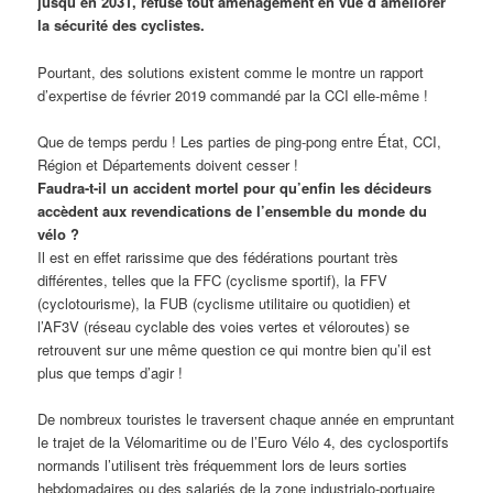
jusqu’en 2031, refuse tout aménagement en vue d’améliorer
la sécurité des cyclistes.
Pourtant, des solutions existent comme le montre un rapport
d’expertise de février 2019 commandé par la CCI elle-même !
Que de temps perdu ! Les parties de ping-pong entre État, CCI,
Région et Départements doivent cesser !
Faudra-t-il un accident mortel pour qu’enfin les décideurs
accèdent aux revendications de l’ensemble du monde du
vélo ?
Il est en effet rarissime que des fédérations pourtant très
différentes, telles que la FFC (cyclisme sportif), la FFV
(cyclotourisme), la FUB (cyclisme utilitaire ou quotidien) et
l’AF3V (réseau cyclable des voies vertes et véloroutes) se
retrouvent sur une même question ce qui montre bien qu’il est
plus que temps d’agir !
De nombreux touristes le traversent chaque année en empruntant
le trajet de la Vélomaritime ou de l’Euro Vélo 4, des cyclosportifs
normands l’utilisent très fréquemment lors de leurs sorties
hebdomadaires ou des salariés de la zone industrialo-portuaire