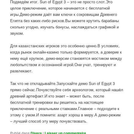
Подведём итог. Sun of Egypt 3 – это не просто слот.Это
целое приключение, которое начинается с бесплатной
игры.Демо-режим даёт вам ключи к сокровищам Древнего
Египта без каких-либо рисков.Вы можете крутить барабаны
сколько угодно, изучать бонусы, наслаждаться графикой и
звуком.
Для казахстанских игроков это особенно ценно.В условиях,
когда рынок онлайн-казино только формируется, а доверие к
нему ещё хрупкое, демо-версии становятся мостиком между
любопытством и осознанной игрой.Они учат, тренируют и
развлекают.
Так что не откладывайте.Запускайте демо Sun of Egypt 3
прямо сейчас.Почувствуйте себя археологом, который нашёл
древний артефакт.И кто знает – может быть, после
бесплатной тренировки вы решитесь на настоящее
приключение с реальными ставками.Главное – подходите к
этому с умом.И помните: азарт хорош в меру.А демо-режим
– лучший способ эту меру почувствовать.
Publié dans
Divers
|
Laisser un commentaire