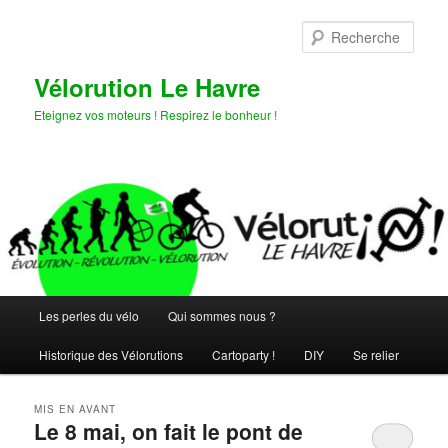
Aller
Aller
au
au
Rech
contenu
contenu
principal
secondaire
Vélorution Le Havre
Eteignez vos moteurs ! Respirez le bonheur !
Menu
Les perles du vélo
Qui sommes nous ?
principal
Historique des Vélorutions
Cartoparty !
DIY
Se relier
MIS EN AVANT
Le 8 mai, on fait le pont de