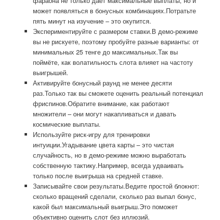
фараона не только даёт максимальные выплаты, но и
может появляться в бонусных комбинациях.Потратьте
пять минут на изучение – это окупится.
Экспериментируйте с размером ставки.В демо-режиме
вы не рискуете, поэтому пробуйте разные варианты: от
минимальных 25 тенге до максимальных.Так вы
поймёте, как волатильность слота влияет на частоту
выигрышей.
Активируйте бонусный раунд не менее десяти
раз.Только так вы сможете оценить реальный потенциал
фриспинов.Обратите внимание, как работают
множители – они могут накапливаться и давать
космические выплаты.
Используйте риск-игру для тренировки
интуиции.Угадывание цвета карты – это чистая
случайность, но в демо-режиме можно выработать
собственную тактику.Например, всегда удваивать
только после выигрыша на средней ставке.
Записывайте свои результаты.Ведите простой блокнот:
сколько вращений сделали, сколько раз выпал бонус,
какой был максимальный выигрыш.Это поможет
объективно оценить слот без иллюзий.