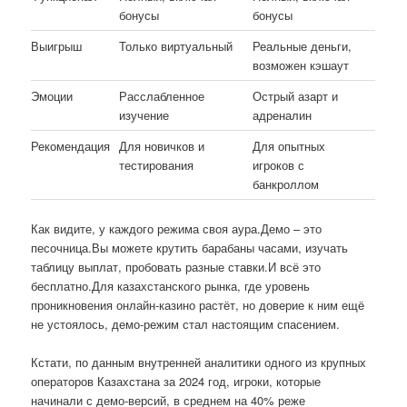
бонусы
бонусы
Выигрыш
Только виртуальный
Реальные деньги,
возможен кэшаут
Эмоции
Расслабленное
Острый азарт и
изучение
адреналин
Рекомендация
Для новичков и
Для опытных
тестирования
игроков с
банкроллом
Как видите, у каждого режима своя аура.Демо – это
песочница.Вы можете крутить барабаны часами, изучать
таблицу выплат, пробовать разные ставки.И всё это
бесплатно.Для казахстанского рынка, где уровень
проникновения онлайн-казино растёт, но доверие к ним ещё
не устоялось, демо-режим стал настоящим спасением.
Кстати, по данным внутренней аналитики одного из крупных
операторов Казахстана за 2024 год, игроки, которые
начинали с демо-версий, в среднем на 40% реже