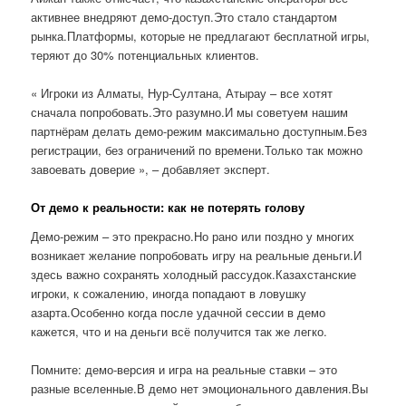
активнее внедряют демо-доступ.Это стало стандартом
рынка.Платформы, которые не предлагают бесплатной игры,
теряют до 30% потенциальных клиентов.
« Игроки из Алматы, Нур-Султана, Атырау – все хотят
сначала попробовать.Это разумно.И мы советуем нашим
партнёрам делать демо-режим максимально доступным.Без
регистрации, без ограничений по времени.Только так можно
завоевать доверие », – добавляет эксперт.
От демо к реальности: как не потерять голову
Демо-режим – это прекрасно.Но рано или поздно у многих
возникает желание попробовать игру на реальные деньги.И
здесь важно сохранять холодный рассудок.Казахстанские
игроки, к сожалению, иногда попадают в ловушку
азарта.Особенно когда после удачной сессии в демо
кажется, что и на деньги всё получится так же легко.
Помните: демо-версия и игра на реальные ставки – это
разные вселенные.В демо нет эмоционального давления.Вы