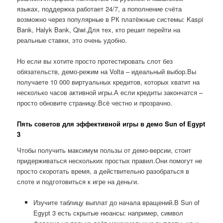
языках, поддержка работает 24/7, а пополнение счёта
возможно через популярные в РК платёжные системы: Kaspi
Bank, Halyk Bank, Qiwi.Для тех, кто решит перейти на
реальные ставки, это очень удобно.
Но если вы хотите просто протестировать слот без
обязательств, демо-режим на Volta – идеальный выбор.Вы
получаете 10 000 виртуальных кредитов, которых хватит на
несколько часов активной игры.А если кредиты закончатся –
просто обновите страницу.Всё честно и прозрачно.
Пять советов для эффективной игры в демо Sun of Egypt
3
Чтобы получить максимум пользы от демо-версии, стоит
придерживаться нескольких простых правил.Они помогут не
просто скоротать время, а действительно разобраться в
слоте и подготовиться к игре на деньги.
Изучите таблицу выплат до начала вращений.В Sun of
Egypt 3 есть скрытые нюансы: например, символ