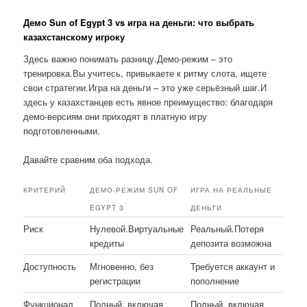
Демо Sun of Egypt 3 vs игра на деньги: что выбрать
казахстанскому игроку
Здесь важно понимать разницу.Демо-режим – это
тренировка.Вы учитесь, привыкаете к ритму слота, ищете
свои стратегии.Игра на деньги – это уже серьёзный шаг.И
здесь у казахстанцев есть явное преимущество: благодаря
демо-версиям они приходят в платную игру
подготовленными.
Давайте сравним оба подхода.
КРИТЕРИЙ
ДЕМО-РЕЖИМ SUN OF
ИГРА НА РЕАЛЬНЫЕ
EGYPT 3
ДЕНЬГИ
Риск
Нулевой.Виртуальные
Реальный.Потеря
кредиты
депозита возможна
Доступность
Мгновенно, без
Требуется аккаунт и
регистрации
пополнение
Функционал
Полный, включая
Полный, включая