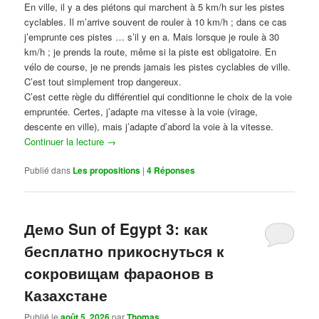
En ville, il y a des piétons qui marchent à 5 km/h sur les pistes
cyclables. Il m’arrive souvent de rouler à 10 km/h ; dans ce cas
j’emprunte ces pistes … s’il y en a. Mais lorsque je roule à 30
km/h ; je prends la route, même si la piste est obligatoire. En
vélo de course, je ne prends jamais les pistes cyclables de ville.
C’est tout simplement trop dangereux.
C’est cette règle du différentiel qui conditionne le choix de la voie
empruntée. Certes, j’adapte ma vitesse à la voie (virage,
descente en ville), mais j’adapte d’abord la voie à la vitesse.
Continuer la lecture
→
Publié dans
Les propositions
|
4
Réponses
Демо Sun of Egypt 3: как
бесплатно прикоснуться к
сокровищам фараонов в
Казахстане
Publié le
août 5, 2026
par
Thomas