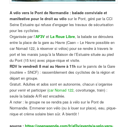
A vélo vers le Pont de Normandie : balade conviviale et
manifestive
pour le droit au vélo
sur le Pont, géré par la CCI
Seine Estuaire qui refuse d’engager les travaux de sécurisation
pour les cyclistes.
Organisée par l’
AF3V
et
La Roue Libre
, la balade se déroulera
entre la place de la gare au Havre (Caen – Le Havre possible en
car Nomad 122, à réserver si vélos) pour se rendre à travers le
port et les marais jusqu’à la Maison de l’Estuaire située au pied
du Pont (15 km) avec pique-nique et visite.
RDV le vendredi 8 mai au Havre à 11h
sur le parvis de la Gare
(routière + SNCF) : rassemblement des cyclistes de la région et
départ en groupe.
Gratuit. Adultes et ados sont en autonomie, chacun s’organise
pour venir et participer (
car Nomad 122
, covoiturage, train) :
seule la balade A/R est encadrée.
A noter : le groupe ne se rendra pas à vélo sur le Pont de
Normandie. Emmener son vélo (ou à louer sur place), eau, pique-
nique et crème solaire bien sûr. A bientôt !
source :
https://openagenda.com/fr/af3v/events/a-velo-vers-