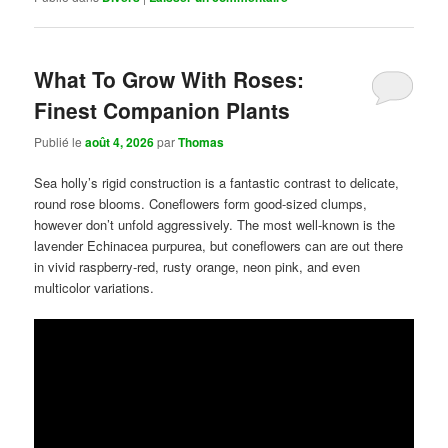
What To Grow With Roses:
Finest Companion Plants
Publié le
août 4, 2026
par
Thomas
Sea holly’s rigid construction is a fantastic contrast to delicate,
round rose blooms. Coneflowers form good-sized clumps,
however don’t unfold aggressively. The most well-known is the
lavender Echinacea purpurea, but coneflowers can are out there
in vivid raspberry-red, rusty orange, neon pink, and even
multicolor variations.