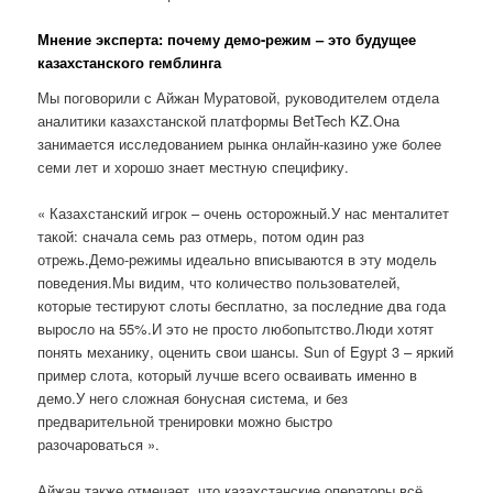
Мнение эксперта: почему демо-режим – это будущее
казахстанского гемблинга
Мы поговорили с Айжан Муратовой, руководителем отдела
аналитики казахстанской платформы BetTech KZ.Она
занимается исследованием рынка онлайн-казино уже более
семи лет и хорошо знает местную специфику.
« Казахстанский игрок – очень осторожный.У нас менталитет
такой: сначала семь раз отмерь, потом один раз
отрежь.Демо-режимы идеально вписываются в эту модель
поведения.Мы видим, что количество пользователей,
которые тестируют слоты бесплатно, за последние два года
выросло на 55%.И это не просто любопытство.Люди хотят
понять механику, оценить свои шансы. Sun of Egypt 3 – яркий
пример слота, который лучше всего осваивать именно в
демо.У него сложная бонусная система, и без
предварительной тренировки можно быстро
разочароваться ».
Айжан также отмечает, что казахстанские операторы всё