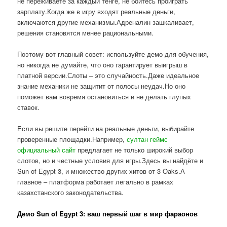
не переживаете за каждый тенге, не боитесь проиграть
зарплату.Когда же в игру входят реальные деньги,
включаются другие механизмы.Адреналин зашкаливает,
решения становятся менее рациональными.
Поэтому вот главный совет: используйте демо для обучения,
но никогда не думайте, что оно гарантирует выигрыш в
платной версии.Слоты – это случайность.Даже идеальное
знание механики не защитит от полосы неудач.Но оно
поможет вам вовремя остановиться и не делать глупых
ставок.
Если вы решите перейти на реальные деньги, выбирайте
проверенные площадки.Например,
султан геймс
официальный сайт
предлагает не только широкий выбор
слотов, но и честные условия для игры.Здесь вы найдёте и
Sun of Egypt 3, и множество других хитов от 3 Oaks.А
главное – платформа работает легально в рамках
казахстанского законодательства.
Демо Sun of Egypt 3: ваш первый шаг в мир фараонов