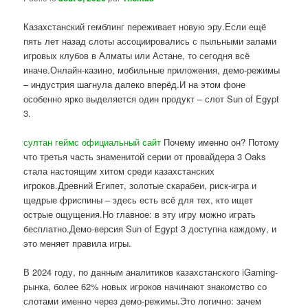
Казахстанский гемблинг переживает новую эру.Если ещё
пять лет назад слоты ассоциировались с пыльными залами
игровых клубов в Алматы или Астане, то сегодня всё
иначе.Онлайн-казино, мобильные приложения, демо-режимы
– индустрия шагнула далеко вперёд.И на этом фоне
особенно ярко выделяется один продукт – слот Sun of Egypt
3.
султан геймс официальный сайт
Почему именно он? Потому
что третья часть знаменитой серии от провайдера 3 Oaks
стала настоящим хитом среди казахстанских
игроков.Древний Египет, золотые скарабеи, риск-игра и
щедрые фриспины – здесь есть всё для тех, кто ищет
острые ощущения.Но главное: в эту игру можно играть
бесплатно.Демо-версия Sun of Egypt 3 доступна каждому, и
это меняет правила игры.
В 2024 году, по данным аналитиков казахстанского iGaming-
рынка, более 62% новых игроков начинают знакомство со
слотами именно через демо-режимы.Это логично: зачем