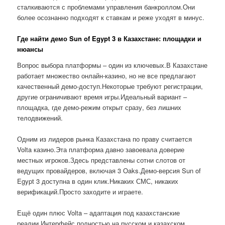
сталкиваются с проблемами управления банкроллом.Они
более осознанно подходят к ставкам и реже уходят в минус.
Где найти демо Sun of Egypt 3 в Казахстане: площадки и
нюансы
Вопрос выбора платформы – один из ключевых.В Казахстане
работает множество онлайн-казино, но не все предлагают
качественный демо-доступ.Некоторые требуют регистрации,
другие ограничивают время игры.Идеальный вариант –
площадка, где демо-режим открыт сразу, без лишних
телодвижений.
Одним из лидеров рынка Казахстана по праву считается
Volta казино.Эта платформа давно завоевала доверие
местных игроков.Здесь представлены сотни слотов от
ведущих провайдеров, включая 3 Oaks.Демо-версия Sun of
Egypt 3 доступна в один клик.Никаких СМС, никаких
верификаций.Просто заходите и играете.
Ещё один плюс Volta – адаптация под казахстанские
реалии.Интерфейс полностью на русском и казахском