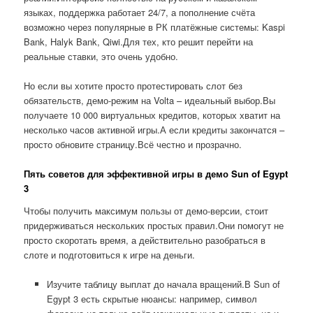
языках, поддержка работает 24/7, а пополнение счёта
возможно через популярные в РК платёжные системы: Kaspi
Bank, Halyk Bank, Qiwi.Для тех, кто решит перейти на
реальные ставки, это очень удобно.
Но если вы хотите просто протестировать слот без
обязательств, демо-режим на Volta – идеальный выбор.Вы
получаете 10 000 виртуальных кредитов, которых хватит на
несколько часов активной игры.А если кредиты закончатся –
просто обновите страницу.Всё честно и прозрачно.
Пять советов для эффективной игры в демо Sun of Egypt
3
Чтобы получить максимум пользы от демо-версии, стоит
придерживаться нескольких простых правил.Они помогут не
просто скоротать время, а действительно разобраться в
слоте и подготовиться к игре на деньги.
Изучите таблицу выплат до начала вращений.В Sun of
Egypt 3 есть скрытые нюансы: например, символ