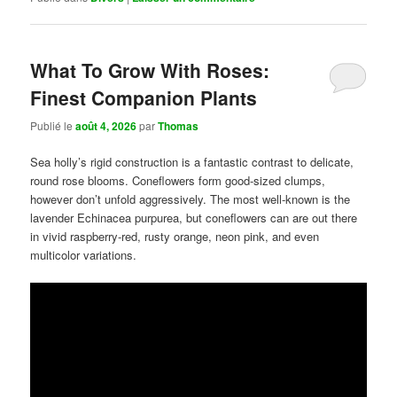
What To Grow With Roses:
Finest Companion Plants
Publié le
août 4, 2026
par
Thomas
Sea holly’s rigid construction is a fantastic contrast to delicate,
round rose blooms. Coneflowers form good-sized clumps,
however don’t unfold aggressively. The most well-known is the
lavender Echinacea purpurea, but coneflowers can are out there
in vivid raspberry-red, rusty orange, neon pink, and even
multicolor variations.