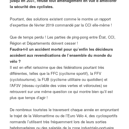
jusqu’en 2031, refuse tout aménagement en vue d’améliorer
la sécurité des cyclistes.
Pourtant, des solutions existent comme le montre un rapport
d’expertise de février 2019 commandé par la CCI elle-même !
Que de temps perdu ! Les parties de ping-pong entre État, CCI,
Région et Départements doivent cesser !
Faudra-t-il un accident mortel pour qu’enfin les décideurs
accèdent aux revendications de l’ensemble du monde du
vélo ?
Il est en effet rarissime que des fédérations pourtant très
différentes, telles que la FFC (cyclisme sportif), la FFV
(cyclotourisme), la FUB (cyclisme utilitaire ou quotidien) et
l’AF3V (réseau cyclable des voies vertes et véloroutes) se
retrouvent sur une même question ce qui montre bien qu’il est
plus que temps d’agir !
De nombreux touristes le traversent chaque année en empruntant
le trajet de la Vélomaritime ou de l’Euro Vélo 4, des cyclosportifs
normands l’utilisent très fréquemment lors de leurs sorties
hebdomadaires ou des salariés de la zone industrialo-portuaire