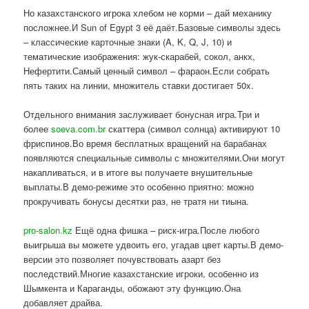
Но казахстанского игрока хлебом не корми – дай механику
посложнее.И Sun of Egypt 3 её даёт.Базовые символы здесь
– классические карточные знаки (A, K, Q, J, 10) и
тематические изображения: жук-скарабей, сокол, анкх,
Нефертити.Самый ценный символ – фараон.Если собрать
пять таких на линии, множитель ставки достигает 50x.
Отдельного внимания заслуживает бонусная игра.Три и
более
soeva.com.br
скаттера (символ солнца) активируют 10
фриспинов.Во время бесплатных вращений на барабанах
появляются специальные символы с множителями.Они могут
накапливаться, и в итоге вы получаете внушительные
выплаты.В демо-режиме это особенно приятно: можно
прокручивать бонусы десятки раз, не тратя ни тиына.
pro-salon.kz
Ещё одна фишка – риск-игра.После любого
выигрыша вы можете удвоить его, угадав цвет карты.В демо-
версии это позволяет почувствовать азарт без
последствий.Многие казахстанские игроки, особенно из
Шымкента и Караганды, обожают эту функцию.Она
добавляет драйва.