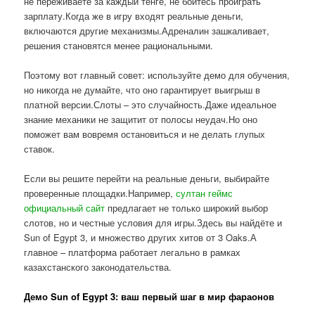
не переживаете за каждый тенге, не боитесь проиграть
зарплату.Когда же в игру входят реальные деньги,
включаются другие механизмы.Адреналин зашкаливает,
решения становятся менее рациональными.
Поэтому вот главный совет: используйте демо для обучения,
но никогда не думайте, что оно гарантирует выигрыш в
платной версии.Слоты – это случайность.Даже идеальное
знание механики не защитит от полосы неудач.Но оно
поможет вам вовремя остановиться и не делать глупых
ставок.
Если вы решите перейти на реальные деньги, выбирайте
проверенные площадки.Например,
султан геймс
официальный сайт
предлагает не только широкий выбор
слотов, но и честные условия для игры.Здесь вы найдёте и
Sun of Egypt 3, и множество других хитов от 3 Oaks.А
главное – платформа работает легально в рамках
казахстанского законодательства.
Демо Sun of Egypt 3: ваш первый шаг в мир фараонов