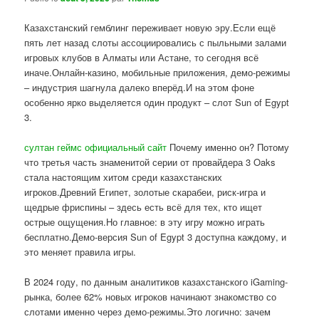
Казахстанский гемблинг переживает новую эру.Если ещё
пять лет назад слоты ассоциировались с пыльными залами
игровых клубов в Алматы или Астане, то сегодня всё
иначе.Онлайн-казино, мобильные приложения, демо-режимы
– индустрия шагнула далеко вперёд.И на этом фоне
особенно ярко выделяется один продукт – слот Sun of Egypt
3.
султан геймс официальный сайт
Почему именно он? Потому
что третья часть знаменитой серии от провайдера 3 Oaks
стала настоящим хитом среди казахстанских
игроков.Древний Египет, золотые скарабеи, риск-игра и
щедрые фриспины – здесь есть всё для тех, кто ищет
острые ощущения.Но главное: в эту игру можно играть
бесплатно.Демо-версия Sun of Egypt 3 доступна каждому, и
это меняет правила игры.
В 2024 году, по данным аналитиков казахстанского iGaming-
рынка, более 62% новых игроков начинают знакомство со
слотами именно через демо-режимы.Это логично: зачем