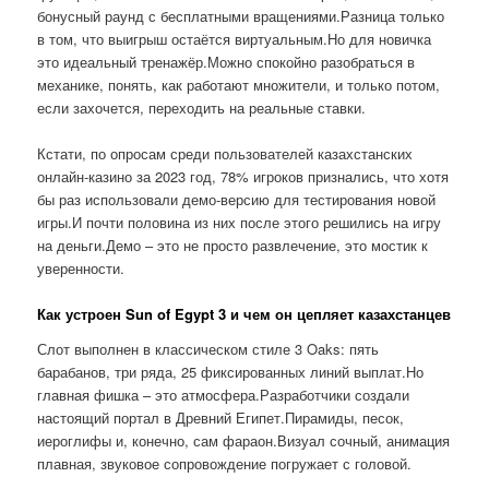
бонусный раунд с бесплатными вращениями.Разница только
в том, что выигрыш остаётся виртуальным.Но для новичка
это идеальный тренажёр.Можно спокойно разобраться в
механике, понять, как работают множители, и только потом,
если захочется, переходить на реальные ставки.
Кстати, по опросам среди пользователей казахстанских
онлайн-казино за 2023 год, 78% игроков признались, что хотя
бы раз использовали демо-версию для тестирования новой
игры.И почти половина из них после этого решились на игру
на деньги.Демо – это не просто развлечение, это мостик к
уверенности.
Как устроен Sun of Egypt 3 и чем он цепляет казахстанцев
Слот выполнен в классическом стиле 3 Oaks: пять
барабанов, три ряда, 25 фиксированных линий выплат.Но
главная фишка – это атмосфера.Разработчики создали
настоящий портал в Древний Египет.Пирамиды, песок,
иероглифы и, конечно, сам фараон.Визуал сочный, анимация
плавная, звуковое сопровождение погружает с головой.