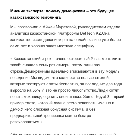
Мнение эксперта: почему демо-режим – это будущее
казахстанского гемблинга
Мы поговорили с Айжан Муратовой, руководителем отдела
аналитики казахстанской платформы BetTech KZ.Она
занимается исследованием рынка онлайн-казино уже более
семи лет и хорошо знает местную специфику.
« Казахстанский игрок – очень осторожный.У нас менталитет
такой: сначала семь раз отмерь, потом один раз
отрежь.Демо-режимы идеально вписываются в эту модель
поведения.Мы видим, что количество пользователей,
которые тестируют слоты бесплатно, за последние два года
выросло на 55%.И это не просто любопытство.Люди хотят
понять механику, оценить свои шансы. Sun of Egypt 3 – яркий
пример слота, который лучше всего осваивать именно в
демо.У него сложная бонусная система, и без
предварительной тренировки можно быстро
разочароваться ».
Айжан также отмечает, что казахстанские операторы всё