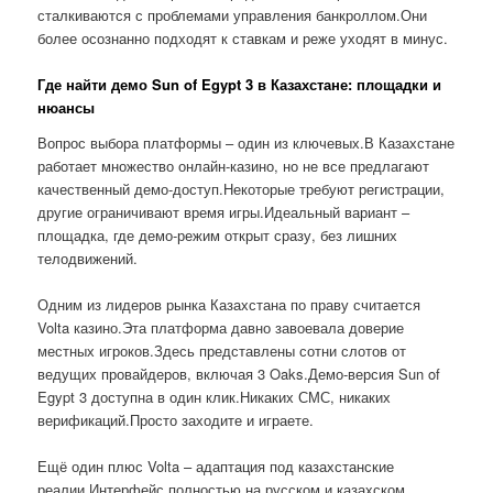
сталкиваются с проблемами управления банкроллом.Они
более осознанно подходят к ставкам и реже уходят в минус.
Где найти демо Sun of Egypt 3 в Казахстане: площадки и
нюансы
Вопрос выбора платформы – один из ключевых.В Казахстане
работает множество онлайн-казино, но не все предлагают
качественный демо-доступ.Некоторые требуют регистрации,
другие ограничивают время игры.Идеальный вариант –
площадка, где демо-режим открыт сразу, без лишних
телодвижений.
Одним из лидеров рынка Казахстана по праву считается
Volta казино.Эта платформа давно завоевала доверие
местных игроков.Здесь представлены сотни слотов от
ведущих провайдеров, включая 3 Oaks.Демо-версия Sun of
Egypt 3 доступна в один клик.Никаких СМС, никаких
верификаций.Просто заходите и играете.
Ещё один плюс Volta – адаптация под казахстанские
реалии.Интерфейс полностью на русском и казахском