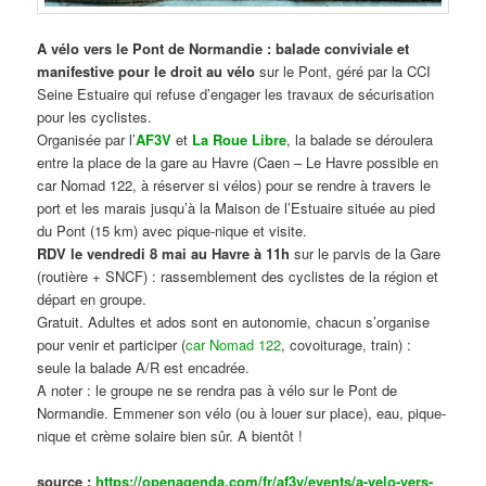
A vélo vers le Pont de Normandie : balade conviviale et
manifestive
pour le droit au vélo
sur le Pont, géré par la CCI
Seine Estuaire qui refuse d’engager les travaux de sécurisation
pour les cyclistes.
Organisée par l’
AF3V
et
La Roue Libre
, la balade se déroulera
entre la place de la gare au Havre (Caen – Le Havre possible en
car Nomad 122, à réserver si vélos) pour se rendre à travers le
port et les marais jusqu’à la Maison de l’Estuaire située au pied
du Pont (15 km) avec pique-nique et visite.
RDV le vendredi 8 mai au Havre à 11h
sur le parvis de la Gare
(routière + SNCF) : rassemblement des cyclistes de la région et
départ en groupe.
Gratuit. Adultes et ados sont en autonomie, chacun s’organise
pour venir et participer (
car Nomad 122
, covoiturage, train) :
seule la balade A/R est encadrée.
A noter : le groupe ne se rendra pas à vélo sur le Pont de
Normandie. Emmener son vélo (ou à louer sur place), eau, pique-
nique et crème solaire bien sûr. A bientôt !
source :
https://openagenda.com/fr/af3v/events/a-velo-vers-