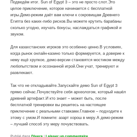
Подведём итог. Sun of Egypt 3 – это не просто слот.Это
целое приключение, которое начинается с бесплатной
игры.Демо-режим даёт вам ключи к сокровищам Древнего
Египта без каких-либо рисков.Вы можете крутить барабаны
сколько угодно, изучать бонусы, наслаждаться графикой и
звуком.
Для казахстанских игроков это особенно ценно.В условиях,
когда рынок онлайн-казино только формируется, а доверие к
нему ещё хрупкое, демо-версии становятся мостиком между
любопытством и осознанной игрой.Они учат, тренируют и
развлекают.
Так что не откладывайте.Запускайте демо Sun of Egypt 3
прямо сейчас.Почувствуйте себя археологом, который нашёл
древний артефакт.И кто знает – может быть, после
бесплатной тренировки вы решитесь на настоящее
приключение с реальными ставками.Главное – подходите к
этому с умом.И помните: азарт хорош в меру.А демо-режим
– лучший способ эту меру почувствовать.
Publié dans
Divers
|
Laisser un commentaire