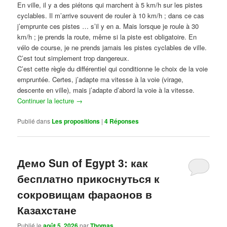
En ville, il y a des piétons qui marchent à 5 km/h sur les pistes
cyclables. Il m’arrive souvent de rouler à 10 km/h ; dans ce cas
j’emprunte ces pistes … s’il y en a. Mais lorsque je roule à 30
km/h ; je prends la route, même si la piste est obligatoire. En
vélo de course, je ne prends jamais les pistes cyclables de ville.
C’est tout simplement trop dangereux.
C’est cette règle du différentiel qui conditionne le choix de la voie
empruntée. Certes, j’adapte ma vitesse à la voie (virage,
descente en ville), mais j’adapte d’abord la voie à la vitesse.
Continuer la lecture
→
Publié dans
Les propositions
|
4
Réponses
Демо Sun of Egypt 3: как
бесплатно прикоснуться к
сокровищам фараонов в
Казахстане
Publié le
août 5, 2026
par
Thomas