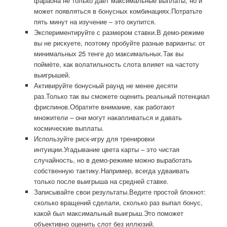
фараона не только даёт максимальные выплаты, но и
может появляться в бонусных комбинациях.Потратьте
пять минут на изучение – это окупится.
Экспериментируйте с размером ставки.В демо-режиме
вы не рискуете, поэтому пробуйте разные варианты: от
минимальных 25 тенге до максимальных.Так вы
поймёте, как волатильность слота влияет на частоту
выигрышей.
Активируйте бонусный раунд не менее десяти
раз.Только так вы сможете оценить реальный потенциал
фриспинов.Обратите внимание, как работают
множители – они могут накапливаться и давать
космические выплаты.
Используйте риск-игру для тренировки
интуиции.Угадывание цвета карты – это чистая
случайность, но в демо-режиме можно выработать
собственную тактику.Например, всегда удваивать
только после выигрыша на средней ставке.
Записывайте свои результаты.Ведите простой блокнот:
сколько вращений сделали, сколько раз выпал бонус,
какой был максимальный выигрыш.Это поможет
объективно оценить слот без иллюзий.