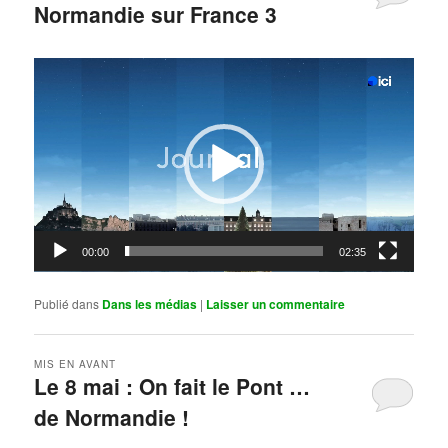
Normandie sur France 3
Publié le
mai 11, 2026
par
Steph
Lecteur
vidéo
00:00
02:35
Publié dans
Dans les médias
|
Laisser un commentaire
MIS EN AVANT
Le 8 mai : On fait le Pont …
de Normandie !