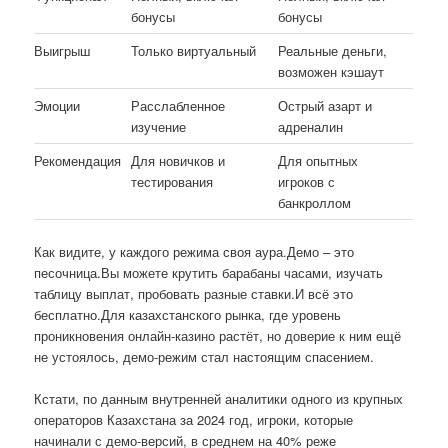
бонусы
бонусы
Выигрыш
Только виртуальный
Реальные деньги,
возможен кэшаут
Эмоции
Расслабленное
Острый азарт и
изучение
адреналин
Рекомендация
Для новичков и
Для опытных
тестирования
игроков с
банкроллом
Как видите, у каждого режима своя аура.Демо – это
песочница.Вы можете крутить барабаны часами, изучать
таблицу выплат, пробовать разные ставки.И всё это
бесплатно.Для казахстанского рынка, где уровень
проникновения онлайн-казино растёт, но доверие к ним ещё
не устоялось, демо-режим стал настоящим спасением.
Кстати, по данным внутренней аналитики одного из крупных
операторов Казахстана за 2024 год, игроки, которые
начинали с демо-версий, в среднем на 40% реже