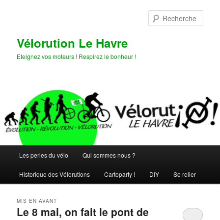
Aller
Aller
au
au
Rech
contenu
contenu
principal
secondaire
Vélorution Le Havre
Eteignez vos moteurs ! Respirez le bonheur !
Menu
Les perles du vélo
Qui sommes nous ?
principal
Historique des Vélorutions
Cartoparty !
DIY
Se relier
MIS EN AVANT
Le 8 mai, on fait le pont de