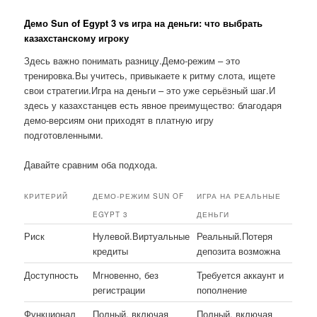
Демо Sun of Egypt 3 vs игра на деньги: что выбрать
казахстанскому игроку
Здесь важно понимать разницу.Демо-режим – это
тренировка.Вы учитесь, привыкаете к ритму слота, ищете
свои стратегии.Игра на деньги – это уже серьёзный шаг.И
здесь у казахстанцев есть явное преимущество: благодаря
демо-версиям они приходят в платную игру
подготовленными.
Давайте сравним оба подхода.
КРИТЕРИЙ
ДЕМО-РЕЖИМ SUN OF
ИГРА НА РЕАЛЬНЫЕ
EGYPT 3
ДЕНЬГИ
Риск
Нулевой.Виртуальные
Реальный.Потеря
кредиты
депозита возможна
Доступность
Мгновенно, без
Требуется аккаунт и
регистрации
пополнение
Функционал
Полный, включая
Полный, включая