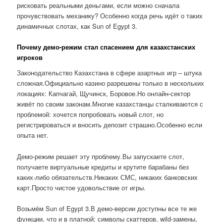
рисковать реальными деньгами, если можно сначала
прочувствовать механику? Особенно когда речь идёт о таких
динамичных слотах, как Sun of Egypt 3.
Почему демо-режим стал спасением для казахстанских
игроков
Законодательство Казахстана в сфере азартных игр – штука
сложная.Официально казино разрешены только в нескольких
локациях: Капчагай, Щучинск, Боровое.Но онлайн-сектор
живёт по своим законам.Многие казахстанцы сталкиваются с
проблемой: хочется попробовать новый слот, но
регистрироваться и вносить депозит страшно.Особенно если
опыта нет.
Демо-режим решает эту проблему.Вы запускаете слот,
получаете виртуальные кредиты и крутите барабаны без
каких-либо обязательств.Никаких СМС, никаких банковских
карт.Просто чистое удовольствие от игры.
Возьмём Sun of Egypt 3.В демо-версии доступны все те же
функции, что и в платной: символы скаттеров, wild-замены,