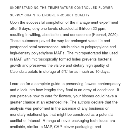
UNDERSTANDING THE TEMPERATURE-CONTROLLED FLOWER
SUPPLY CHAIN TO ENSURE PRODUCT QUALITY
Upon the successful completion of the management experiment
after 6 days, ethylene levels steadied at thirteen.22 ppm,
resulting in wilting, abscission, and senescence (Poonsri, 2020).
These outcomes paved the way for prolonged vase life and
postponed petal senescence, attributable to polypropylene and
high-density polyethylene MAPs. The microperforated film used
in MAP with microscopically formed holes prevents bacterial
growth and preserves the visible and dietary high quality of
Calendula petals in storage at 5°C for as much as 10 days.
Learn on for a complete guide to preserving flowers contemporary
and a look into how lengthy they final in an array of conditions. If
you perceive how to care for flowers, your blooms could have a
greater chance at an extended life. The authors declare that the
analysis was performed in the absence of any business or
monetary relationships that might be construed as a potential
conflict of interest. A range of novel packaging techniques are
available, similar to MAP, CAP, clever packaging, and