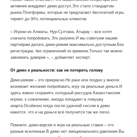
активнее внедряют демо-доступ.Это стало стандартом
рынка.Платформы, которые не предлагают бесплатной игры,
теряют до 30% потенциальных клиентов.
« Игроки из Алматы, Нур-Султана, Атырау – все хотят
сначала попробовать.Это разумно.И мы советуем нашим
партнёрам делать демо-режим максимально доступным.Без
регистрации, без ограничений по времени.Только так можно
завоевать доверие », – добавляет эксперт.
От демо к реальности: как не потерять голову
Демо-режим – это прекрасно.Но рано или поздно у многих
возникает желание попробовать игру на реальные деньги.И
здесь важно сохранять холодный рассудок.Казахстанские
игроки, к сожалению, иногда попадают в ловушку
азарта.Особенно когда после удачной сессии в демо
кажется, что и на деньги всё получится так же легко.
Помните: демо-версия и игра на реальные ставки – это
разные вселенные.В демо нет эмоционального давления.Вы