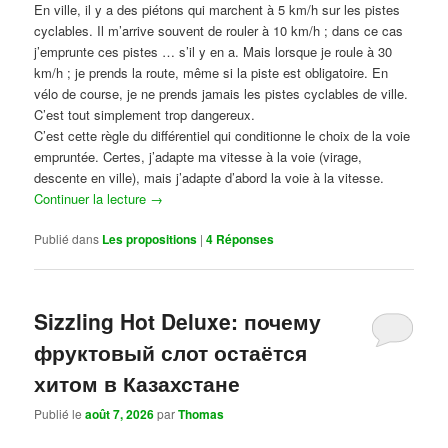
En ville, il y a des piétons qui marchent à 5 km/h sur les pistes
cyclables. Il m’arrive souvent de rouler à 10 km/h ; dans ce cas
j’emprunte ces pistes … s’il y en a. Mais lorsque je roule à 30
km/h ; je prends la route, même si la piste est obligatoire. En
vélo de course, je ne prends jamais les pistes cyclables de ville.
C’est tout simplement trop dangereux.
C’est cette règle du différentiel qui conditionne le choix de la voie
empruntée. Certes, j’adapte ma vitesse à la voie (virage,
descente en ville), mais j’adapte d’abord la voie à la vitesse.
Continuer la lecture
→
Publié dans
Les propositions
|
4
Réponses
Sizzling Hot Deluxe: почему
фруктовый слот остаётся
хитом в Казахстане
Publié le
août 7, 2026
par
Thomas