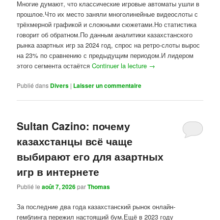
Многие думают, что классические игровые автоматы ушли в
прошлое.Что их место заняли многолинейные видеослоты с
трёхмерной графикой и сложными сюжетами.Но статистика
говорит об обратном.По данным аналитики казахстанского
рынка азартных игр за 2024 год, спрос на ретро-слоты вырос
на 23% по сравнению с предыдущим периодом.И лидером
этого сегмента остаётся
Continuer la lecture
→
Publié dans
Divers
|
Laisser un commentaire
Sultan Cazino: почему
казахстанцы всё чаще
выбирают его для азартных
игр в интернете
Publié le
août 7, 2026
par
Thomas
За последние два года казахстанский рынок онлайн-
гемблинга пережил настоящий бум.Ещё в 2023 году