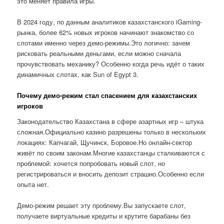
это меняет правила игры.
В 2024 году, по данным аналитиков казахстанского iGaming-
рынка, более 62% новых игроков начинают знакомство со
слотами именно через демо-режимы.Это логично: зачем
рисковать реальными деньгами, если можно сначала
прочувствовать механику? Особенно когда речь идёт о таких
динамичных слотах, как Sun of Egypt 3.
Почему демо-режим стал спасением для казахстанских
игроков
Законодательство Казахстана в сфере азартных игр – штука
сложная.Официально казино разрешены только в нескольких
локациях: Капчагай, Щучинск, Боровое.Но онлайн-сектор
живёт по своим законам.Многие казахстанцы сталкиваются с
проблемой: хочется попробовать новый слот, но
регистрироваться и вносить депозит страшно.Особенно если
опыта нет.
Демо-режим решает эту проблему.Вы запускаете слот,
получаете виртуальные кредиты и крутите барабаны без