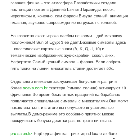
главная фишка – это атмосфера.Разработчики создали
настоящий портал в Древний Египет.Пирамиды, песок,
иероглифы и, конечно, сам фараон.Визуал сочный, анимация
плавная, звуковое сопровождение погружает с головой.
Но казахстанского игрока хлебом не корми – дай механику
посложнее.И Sun of Egypt 3 её даёт.Базовые символы здесь
– классические карточные знаки (A, K, Q, J, 10) и
тематические изображения: жук-скарабей, сокол, анкх,
Нефертити.Самый ценный символ – фараон.Если собрать
пять таких на линии, множитель ставки достигает 50x.
Отдельного внимания заслуживает бонусная игра.Три и
более
soeva.com.br
скаттера (символ солнца) активируют 10
фриспинов.Во время бесплатных вращений на барабанах
появляются специальные символы с множителями.Они могут
накапливаться, и в итоге вы получаете внушительные
выплаты.В демо-режиме это особенно приятно: можно
прокручивать бонусы десятки раз, не тратя ни тиына.
pro-salon.kz
Ещё одна фишка – риск-игра.После любого