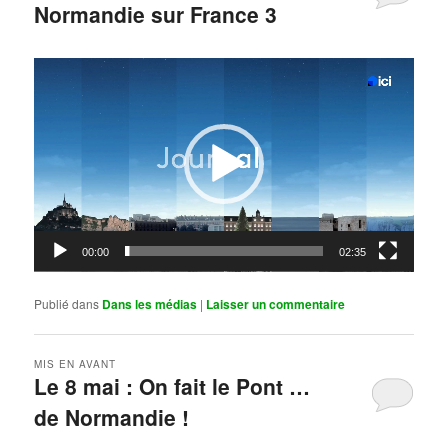
Normandie sur France 3
Publié le
mai 11, 2026
par
Steph
Lecteur
vidéo
00:00
02:35
Publié dans
Dans les médias
|
Laisser un commentaire
MIS EN AVANT
Le 8 mai : On fait le Pont …
de Normandie !