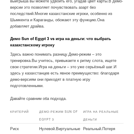
выигрыша вы можете удвоить его, угадав цвет карты.В демо-
версии это позволяет почувствовать азарт без
последствий.Многие казахстанские игроки, особенно из
Шымкента и Караганды, обожают эту функцию.Она
добавляет драйва.
Демо Sun of Egypt 3 vs игра на деньги: что выбрать
казахстанскому игроку
Здесь важно понимать разницу.Демо-режим – это
тренировка.Вы учитесь, привыкаете к ритму слота, ищете
свои стратегии.Игра на деньги – это уже серьёзный шаг.И
здесь у казахстанцев есть явное преимущество: благодаря
демо-версиям они приходят в платную игру
подготовленными.
Давайте сравним оба подхода.
КРИТЕРИЙ
ДЕМО-РЕЖИМ SUN OF
ИГРА НА РЕАЛЬНЫЕ
EGYPT 3
ДЕНЬГИ
Риск
Нулевой.Виртуальные
Реальный.Потеря