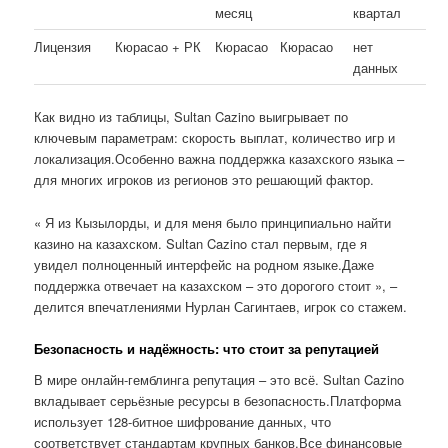
месяц
квартал
Лицензия
Кюрасао + РК
Кюрасао
Кюрасао
нет
данных
Как видно из таблицы, Sultan Cazino выигрывает по
ключевым параметрам: скорость выплат, количество игр и
локализация.Особенно важна поддержка казахского языка –
для многих игроков из регионов это решающий фактор.
« Я из Кызылорды, и для меня было принципиально найти
казино на казахском. Sultan Cazino стал первым, где я
увидел полноценный интерфейс на родном языке.Даже
поддержка отвечает на казахском – это дорогого стоит », –
делится впечатлениями Нурлан Сагинтаев, игрок со стажем.
Безопасность и надёжность: что стоит за репутацией
В мире онлайн-гемблинга репутация – это всё. Sultan Cazino
вкладывает серьёзные ресурсы в безопасность.Платформа
использует 128-битное шифрование данных, что
соответствует стандартам крупных банков.Все финансовые