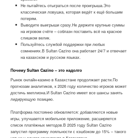
Не пытайтесь отыграться после проигрыша.Это
классическая ловушка, которая ведёт к ещё большим
потерям.
Выводите выигрыши сразу.Не держите крупные суммы
на игровом счёте – соблазн поставить всё на красное
слишком велик.
Пользуйтесь службой поддержки при любых
сомнениях.В Sultan Cazino она работает 24/7 и отвечает
на казахском и русском языках.
Почему Sultan Cazino – это надолго
Рынок онлайн-казино в Казахстане продолжает расти.По
прогнозам аналитиков, к 2026 году количество игроков может
достичь миллиона.И Sultan Cazino имеет все шансы занять
лидирующую позицию.
Платформа постоянно обновляется: добавляются новые
игры, улучшается мобильное приложение, расширяется
список платёжных методов.В 2025 году Sultan Cazino
запустил программу лояльности с кэшбэком до 15% – такого
нет ни у одного конкурента в Казахстане.