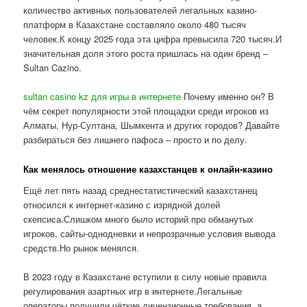
количество активных пользователей легальных казино-
платформ в Казахстане составляло около 480 тысяч
человек.К концу 2025 года эта цифра превысила 720 тысяч.И
значительная доля этого роста пришлась на один бренд –
Sultan Cazino.
sultan casino kz для игры в интернете
Почему именно он? В
чём секрет популярности этой площадки среди игроков из
Алматы, Нур-Султана, Шымкента и других городов? Давайте
разбираться без лишнего пафоса – просто и по делу.
Как менялось отношение казахстанцев к онлайн-казино
Ещё лет пять назад среднестатистический казахстанец
относился к интернет-казино с изрядной долей
скепсиса.Слишком много было историй про обманутых
игроков, сайты-однодневки и непрозрачные условия вывода
средств.Но рынок менялся.
В 2023 году в Казахстане вступили в силу новые правила
регулирования азартных игр в интернете.Легальные
операторы получили чёткие лицензионные требования, а