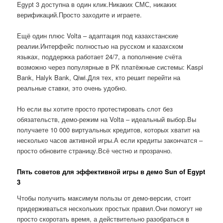
Egypt 3 доступна в один клик.Никаких СМС, никаких
верификаций.Просто заходите и играете.
Ещё один плюс Volta – адаптация под казахстанские
реалии.Интерфейс полностью на русском и казахском
языках, поддержка работает 24/7, а пополнение счёта
возможно через популярные в РК платёжные системы: Kaspi
Bank, Halyk Bank, Qiwi.Для тех, кто решит перейти на
реальные ставки, это очень удобно.
Но если вы хотите просто протестировать слот без
обязательств, демо-режим на Volta – идеальный выбор.Вы
получаете 10 000 виртуальных кредитов, которых хватит на
несколько часов активной игры.А если кредиты закончатся –
просто обновите страницу.Всё честно и прозрачно.
Пять советов для эффективной игры в демо Sun of Egypt
3
Чтобы получить максимум пользы от демо-версии, стоит
придерживаться нескольких простых правил.Они помогут не
просто скоротать время, а действительно разобраться в