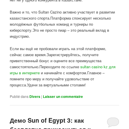
Важно и то, что Sultan Cazino активно участвует в развитии
казахстанского спорта.Платформа спонсирует несколько
молодёжных футбольных команд и турниры по
киберспорту.Это не просто пиар – это реальный вклад в
индустрию.
Если вы ещё не пробовали играть на этой платформе,
сейчас самое время.Зарегистрируйтесь, получите
приветственный бонус и оцените все преимущества
самостоятельно.Переходите по ссылке
sultan casino kz для
игры в интернете
и начинайте с комфортом.Главное –
помните про меру и получайте удовольствие от
процесса.Удачи за виртуальными столами!
Publié dans
Divers
|
Laisser un commentaire
Демо Sun of Egypt 3: как
бесплатно прикоснуться к