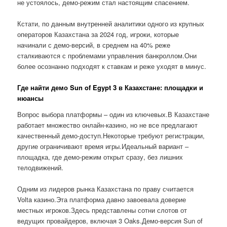
не устоялось, демо-режим стал настоящим спасением.
Кстати, по данным внутренней аналитики одного из крупных
операторов Казахстана за 2024 год, игроки, которые
начинали с демо-версий, в среднем на 40% реже
сталкиваются с проблемами управления банкроллом.Они
более осознанно подходят к ставкам и реже уходят в минус.
Где найти демо Sun of Egypt 3 в Казахстане: площадки и
нюансы
Вопрос выбора платформы – один из ключевых.В Казахстане
работает множество онлайн-казино, но не все предлагают
качественный демо-доступ.Некоторые требуют регистрации,
другие ограничивают время игры.Идеальный вариант –
площадка, где демо-режим открыт сразу, без лишних
телодвижений.
Одним из лидеров рынка Казахстана по праву считается
Volta казино.Эта платформа давно завоевала доверие
местных игроков.Здесь представлены сотни слотов от
ведущих провайдеров, включая 3 Oaks.Демо-версия Sun of