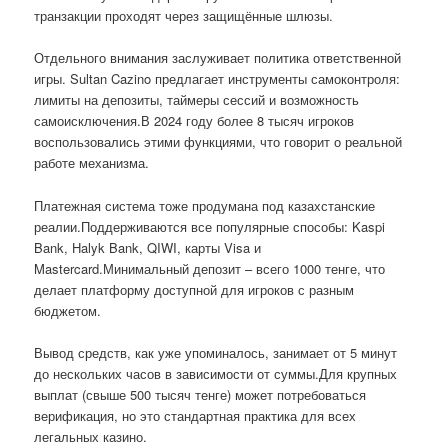
транзакции проходят через защищённые шлюзы.
Отдельного внимания заслуживает политика ответственной
игры. Sultan Cazino предлагает инструменты самоконтроля:
лимиты на депозиты, таймеры сессий и возможность
самоисключения.В 2024 году более 8 тысяч игроков
воспользовались этими функциями, что говорит о реальной
работе механизма.
Платежная система тоже продумана под казахстанские
реалии.Поддерживаются все популярные способы: Kaspi
Bank, Halyk Bank, QIWI, карты Visa и
Mastercard.Минимальный депозит – всего 1000 тенге, что
делает платформу доступной для игроков с разным
бюджетом.
Вывод средств, как уже упоминалось, занимает от 5 минут
до нескольких часов в зависимости от суммы.Для крупных
выплат (свыше 500 тысяч тенге) может потребоваться
верификация, но это стандартная практика для всех
легальных казино.