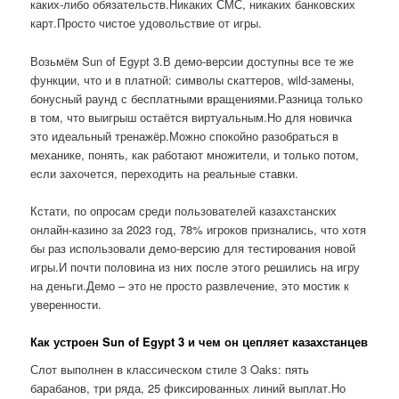
каких-либо обязательств.Никаких СМС, никаких банковских
карт.Просто чистое удовольствие от игры.
Возьмём Sun of Egypt 3.В демо-версии доступны все те же
функции, что и в платной: символы скаттеров, wild-замены,
бонусный раунд с бесплатными вращениями.Разница только
в том, что выигрыш остаётся виртуальным.Но для новичка
это идеальный тренажёр.Можно спокойно разобраться в
механике, понять, как работают множители, и только потом,
если захочется, переходить на реальные ставки.
Кстати, по опросам среди пользователей казахстанских
онлайн-казино за 2023 год, 78% игроков признались, что хотя
бы раз использовали демо-версию для тестирования новой
игры.И почти половина из них после этого решились на игру
на деньги.Демо – это не просто развлечение, это мостик к
уверенности.
Как устроен Sun of Egypt 3 и чем он цепляет казахстанцев
Слот выполнен в классическом стиле 3 Oaks: пять
барабанов, три ряда, 25 фиксированных линий выплат.Но