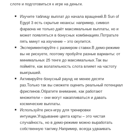
слоте и подготовиться к игре на деньги.
Изучите таблицу выплат до начала вращений.В Sun of
Egypt 3 есть скрытые нюансы: например, символ
фараона не только даёт максимальные выплаты, но и
может появляться в бонусных комбинациях.Потратьте
пять минут на изучение – это окупится.
Экспериментируйте с размером ставки.В демо-режиме
вы не рискуете, поэтому пробуйте разные варианты: от
минимальных 25 тенге до максимальных.Так вы
поймёте, как волатильность слота влияет на частоту
выигрышей.
Активируйте бонусный раунд не менее десяти
раз.Только так вы сможете оценить реальный потенциал
фриспинов.Обратите внимание, как работают
множители – они могут накапливаться и давать
космические выплаты.
Используйте риск-игру для тренировки
интуиции.Угадывание цвета карты – это чистая
случайность, но в демо-режиме можно выработать
собственную тактику.Например, всегда удваивать