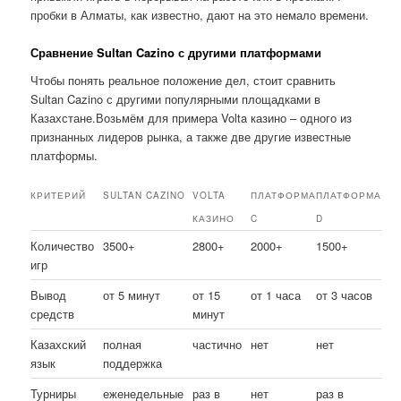
пробки в Алматы, как известно, дают на это немало времени.
Сравнение Sultan Cazino с другими платформами
Чтобы понять реальное положение дел, стоит сравнить
Sultan Cazino с другими популярными площадками в
Казахстане.Возьмём для примера Volta казино – одного из
признанных лидеров рынка, а также две другие известные
платформы.
КРИТЕРИЙ
SULTAN CAZINO
VOLTA
ПЛАТФОРМА
ПЛАТФОРМА
КАЗИНО
C
D
Количество
3500+
2800+
2000+
1500+
игр
Вывод
от 5 минут
от 15
от 1 часа
от 3 часов
средств
минут
Казахский
полная
частично
нет
нет
язык
поддержка
Турниры
еженедельные
раз в
нет
раз в