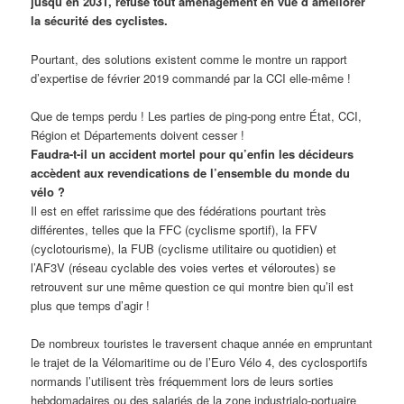
jusqu’en 2031, refuse tout aménagement en vue d’améliorer
la sécurité des cyclistes.
Pourtant, des solutions existent comme le montre un rapport
d’expertise de février 2019 commandé par la CCI elle-même !
Que de temps perdu ! Les parties de ping-pong entre État, CCI,
Région et Départements doivent cesser !
Faudra-t-il un accident mortel pour qu’enfin les décideurs
accèdent aux revendications de l’ensemble du monde du
vélo ?
Il est en effet rarissime que des fédérations pourtant très
différentes, telles que la FFC (cyclisme sportif), la FFV
(cyclotourisme), la FUB (cyclisme utilitaire ou quotidien) et
l’AF3V (réseau cyclable des voies vertes et véloroutes) se
retrouvent sur une même question ce qui montre bien qu’il est
plus que temps d’agir !
De nombreux touristes le traversent chaque année en empruntant
le trajet de la Vélomaritime ou de l’Euro Vélo 4, des cyclosportifs
normands l’utilisent très fréquemment lors de leurs sorties
hebdomadaires ou des salariés de la zone industrialo-portuaire