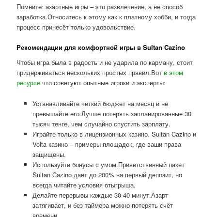
Помните: азартные игры – это развлечение, а не способ
заработка.Относитесь к этому как к платному хобби, и тогда
процесс принесёт только удовольствие.
Рекомендации для комфортной игры в Sultan Cazino
Чтобы игра была в радость и не ударила по карману, стоит
придерживаться нескольких простых правил.Вот
в этом
ресурсе
что советуют опытные игроки и эксперты:
Устанавливайте чёткий бюджет на месяц и не
превышайте его.Лучше потерять запланированные 30
тысяч тенге, чем случайно спустить зарплату.
Играйте только в лицензионных казино. Sultan Cazino и
Volta казино – примеры площадок, где ваши права
защищены.
Используйте бонусы с умом.Приветственный пакет
Sultan Cazino даёт до 200% на первый депозит, но
всегда читайте условия отыгрыша.
Делайте перерывы каждые 30-40 минут.Азарт
затягивает, и без таймера можно потерять счёт
времени.