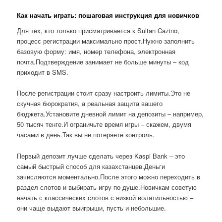
Как начать играть: пошаговая инструкция для новичков
Для тех, кто только присматривается к Sultan Cazino,
процесс регистрации максимально прост.Нужно заполнить
базовую форму: имя, номер телефона, электронная
почта.Подтверждение занимает не больше минуты – код
приходит в SMS.
После регистрации стоит сразу настроить лимиты.Это не
скучная бюрократия, а реальная защита вашего
бюджета.Установите дневной лимит на депозиты – например,
50 тысяч тенге.И ограничьте время игры – скажем, двумя
часами в день.Так вы не потеряете контроль.
Первый депозит лучше сделать через Kaspi Bank – это
самый быстрый способ для казахстанцев.Деньги
зачисляются моментально.После этого можно переходить в
раздел слотов и выбирать игру по душе.Новичкам советую
начать с классических слотов с низкой волатильностью –
они чаще выдают выигрыши, пусть и небольшие.