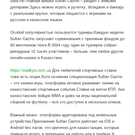
база.Но главная фишка Sultan Cazino – раздел с живыми
дилерами.Здесь можно играть в рулетку, блэкджек и баккару
с реальными крупье, которые общаются с игроками на
русском и казахском языках.
Особой популярностью пользуются турниры.Каждую неделю
Sultan Cazino запускает соревнования с призовым фондом до
50 миллионов тенге.В 2024 году один из турниров собрал
рекордные 12 тысяч участников – больше, чем любое другое
онлайн-казино в Казахстане.
https://icedkyiv.com.ua
Для любителей спортивных ставок
тоже есть опции.Хотя основная специализация Sultan Cazino
– это казино-игры, платформа активно развивает линию на
казахстанские спортивные события.Ставки на матчи КПЛ, бои
казахстанских бойцов ММА и даже на игры национальной
сборной по футболу – всё это доступно в несколько кликов.
Важный нюанс: платформа адаптирована под мобильные
устройства.Приложение Sultan Cazino работает на iOS и
Android без лагов, что критично для казахстанцев, которые
привыкли играть в перерывах на работе или в пробках.А