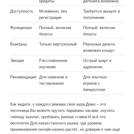
кредиты
депозита возможна
Доступность
Мгновенно, без
Требуется аккаунт и
регистрации
пополнение
Функционал
Полный, включая
Полный, включая
бонусы
бонусы
Выигрыш
Только виртуальный
Реальные деньги,
возможен кэшаут
Эмоции
Расслабленное
Острый азарт и
изучение
адреналин
Рекомендация
Для новичков и
Для опытных
тестирования
игроков с
банкроллом
Как видите, у каждого режима своя аура.Демо – это
песочница.Вы можете крутить барабаны часами, изучать
таблицу выплат, пробовать разные ставки.И всё это
бесплатно.Для казахстанского рынка, где уровень
проникновения онлайн-казино растёт, но доверие к ним ещё