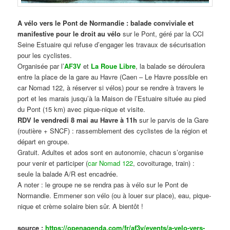
A vélo vers le Pont de Normandie : balade conviviale et
manifestive
pour le droit au vélo
sur le Pont, géré par la CCI
Seine Estuaire qui refuse d’engager les travaux de sécurisation
pour les cyclistes.
Organisée par l’
AF3V
et
La Roue Libre
, la balade se déroulera
entre la place de la gare au Havre (Caen – Le Havre possible en
car Nomad 122, à réserver si vélos) pour se rendre à travers le
port et les marais jusqu’à la Maison de l’Estuaire située au pied
du Pont (15 km) avec pique-nique et visite.
RDV le vendredi 8 mai au Havre à 11h
sur le parvis de la Gare
(routière + SNCF) : rassemblement des cyclistes de la région et
départ en groupe.
Gratuit. Adultes et ados sont en autonomie, chacun s’organise
pour venir et participer (
car Nomad 122
, covoiturage, train) :
seule la balade A/R est encadrée.
A noter : le groupe ne se rendra pas à vélo sur le Pont de
Normandie. Emmener son vélo (ou à louer sur place), eau, pique-
nique et crème solaire bien sûr. A bientôt !
source :
https://openagenda.com/fr/af3v/events/a-velo-vers-