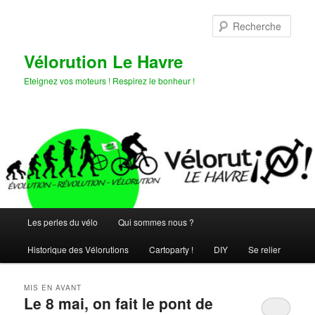
Aller
Aller
au
au
Rech
contenu
contenu
principal
secondaire
Vélorution Le Havre
Eteignez vos moteurs ! Respirez le bonheur !
Menu
Les perles du vélo
Qui sommes nous ?
principal
Historique des Vélorutions
Cartoparty !
DIY
Se relier
MIS EN AVANT
Le 8 mai, on fait le pont de