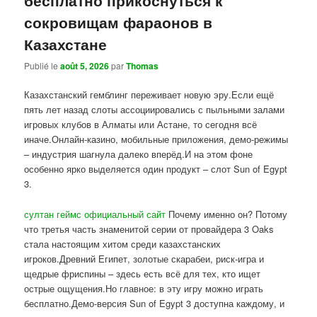
сокровищам фараонов в
Казахстане
Publié le
août 5, 2026
par
Thomas
Казахстанский гемблинг переживает новую эру.Если ещё
пять лет назад слоты ассоциировались с пыльными залами
игровых клубов в Алматы или Астане, то сегодня всё
иначе.Онлайн-казино, мобильные приложения, демо-режимы
– индустрия шагнула далеко вперёд.И на этом фоне
особенно ярко выделяется один продукт – слот Sun of Egypt
3.
султан геймс официальный сайт
Почему именно он? Потому
что третья часть знаменитой серии от провайдера 3 Oaks
стала настоящим хитом среди казахстанских
игроков.Древний Египет, золотые скарабеи, риск-игра и
щедрые фриспины – здесь есть всё для тех, кто ищет
острые ощущения.Но главное: в эту игру можно играть
бесплатно.Демо-версия Sun of Egypt 3 доступна каждому, и