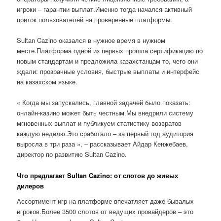
игроки – гарантии выплат.Именно тогда начался активный
приток пользователей на проверенные платформы.
Sultan Cazino оказался в нужное время в нужном
месте.Платформа одной из первых прошла сертификацию по
новым стандартам и предложила казахстанцам то, чего они
ждали: прозрачные условия, быстрые выплаты и интерфейс
на казахском языке.
« Когда мы запускались, главной задачей было показать:
онлайн-казино может быть честным.Мы внедрили систему
мгновенных выплат и публикуем статистику возвратов
каждую неделю.Это сработало – за первый год аудитория
выросла в три раза », – рассказывает Айдар Кенжебаев,
директор по развитию Sultan Cazino.
Что предлагает Sultan Cazino: от слотов до живых
дилеров
Ассортимент игр на платформе впечатляет даже бывалых
игроков.Более 3500 слотов от ведущих провайдеров – это