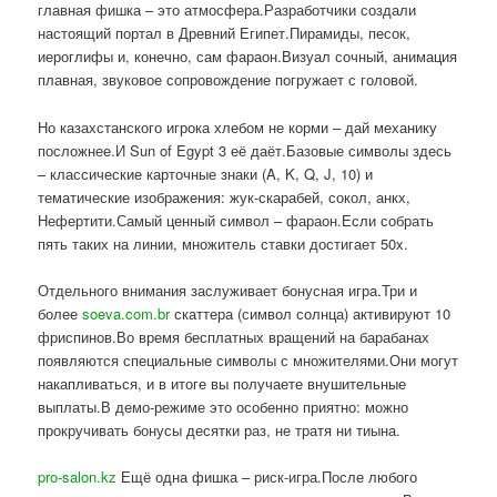
главная фишка – это атмосфера.Разработчики создали
настоящий портал в Древний Египет.Пирамиды, песок,
иероглифы и, конечно, сам фараон.Визуал сочный, анимация
плавная, звуковое сопровождение погружает с головой.
Но казахстанского игрока хлебом не корми – дай механику
посложнее.И Sun of Egypt 3 её даёт.Базовые символы здесь
– классические карточные знаки (A, K, Q, J, 10) и
тематические изображения: жук-скарабей, сокол, анкх,
Нефертити.Самый ценный символ – фараон.Если собрать
пять таких на линии, множитель ставки достигает 50x.
Отдельного внимания заслуживает бонусная игра.Три и
более
soeva.com.br
скаттера (символ солнца) активируют 10
фриспинов.Во время бесплатных вращений на барабанах
появляются специальные символы с множителями.Они могут
накапливаться, и в итоге вы получаете внушительные
выплаты.В демо-режиме это особенно приятно: можно
прокручивать бонусы десятки раз, не тратя ни тиына.
pro-salon.kz
Ещё одна фишка – риск-игра.После любого