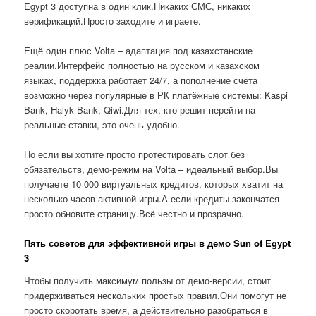
Egypt 3 доступна в один клик.Никаких СМС, никаких
верификаций.Просто заходите и играете.
Ещё один плюс Volta – адаптация под казахстанские
реалии.Интерфейс полностью на русском и казахском
языках, поддержка работает 24/7, а пополнение счёта
возможно через популярные в РК платёжные системы: Kaspi
Bank, Halyk Bank, Qiwi.Для тех, кто решит перейти на
реальные ставки, это очень удобно.
Но если вы хотите просто протестировать слот без
обязательств, демо-режим на Volta – идеальный выбор.Вы
получаете 10 000 виртуальных кредитов, которых хватит на
несколько часов активной игры.А если кредиты закончатся –
просто обновите страницу.Всё честно и прозрачно.
Пять советов для эффективной игры в демо Sun of Egypt
3
Чтобы получить максимум пользы от демо-версии, стоит
придерживаться нескольких простых правил.Они помогут не
просто скоротать время, а действительно разобраться в