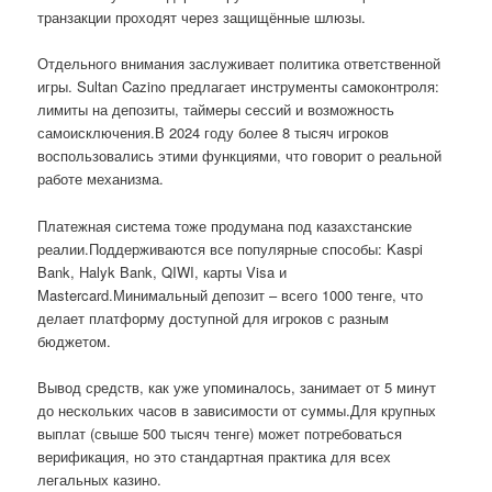
транзакции проходят через защищённые шлюзы.
Отдельного внимания заслуживает политика ответственной
игры. Sultan Cazino предлагает инструменты самоконтроля:
лимиты на депозиты, таймеры сессий и возможность
самоисключения.В 2024 году более 8 тысяч игроков
воспользовались этими функциями, что говорит о реальной
работе механизма.
Платежная система тоже продумана под казахстанские
реалии.Поддерживаются все популярные способы: Kaspi
Bank, Halyk Bank, QIWI, карты Visa и
Mastercard.Минимальный депозит – всего 1000 тенге, что
делает платформу доступной для игроков с разным
бюджетом.
Вывод средств, как уже упоминалось, занимает от 5 минут
до нескольких часов в зависимости от суммы.Для крупных
выплат (свыше 500 тысяч тенге) может потребоваться
верификация, но это стандартная практика для всех
легальных казино.