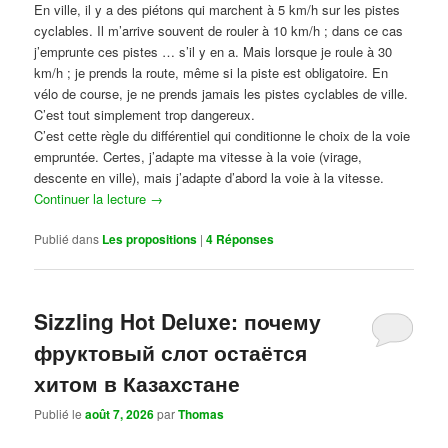
En ville, il y a des piétons qui marchent à 5 km/h sur les pistes
cyclables. Il m’arrive souvent de rouler à 10 km/h ; dans ce cas
j’emprunte ces pistes … s’il y en a. Mais lorsque je roule à 30
km/h ; je prends la route, même si la piste est obligatoire. En
vélo de course, je ne prends jamais les pistes cyclables de ville.
C’est tout simplement trop dangereux.
C’est cette règle du différentiel qui conditionne le choix de la voie
empruntée. Certes, j’adapte ma vitesse à la voie (virage,
descente en ville), mais j’adapte d’abord la voie à la vitesse.
Continuer la lecture
→
Publié dans
Les propositions
|
4
Réponses
Sizzling Hot Deluxe: почему
фруктовый слот остаётся
хитом в Казахстане
Publié le
août 7, 2026
par
Thomas