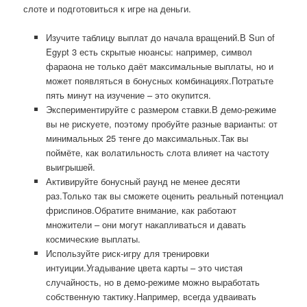
слоте и подготовиться к игре на деньги.
Изучите таблицу выплат до начала вращений.В Sun of
Egypt 3 есть скрытые нюансы: например, символ
фараона не только даёт максимальные выплаты, но и
может появляться в бонусных комбинациях.Потратьте
пять минут на изучение – это окупится.
Экспериментируйте с размером ставки.В демо-режиме
вы не рискуете, поэтому пробуйте разные варианты: от
минимальных 25 тенге до максимальных.Так вы
поймёте, как волатильность слота влияет на частоту
выигрышей.
Активируйте бонусный раунд не менее десяти
раз.Только так вы сможете оценить реальный потенциал
фриспинов.Обратите внимание, как работают
множители – они могут накапливаться и давать
космические выплаты.
Используйте риск-игру для тренировки
интуиции.Угадывание цвета карты – это чистая
случайность, но в демо-режиме можно выработать
собственную тактику.Например, всегда удваивать