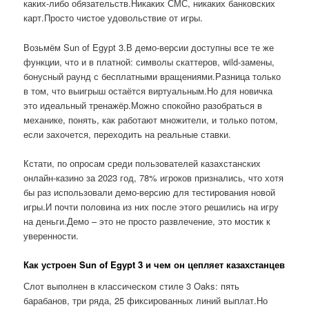
каких-либо обязательств.Никаких СМС, никаких банковских
карт.Просто чистое удовольствие от игры.
Возьмём Sun of Egypt 3.В демо-версии доступны все те же
функции, что и в платной: символы скаттеров, wild-замены,
бонусный раунд с бесплатными вращениями.Разница только
в том, что выигрыш остаётся виртуальным.Но для новичка
это идеальный тренажёр.Можно спокойно разобраться в
механике, понять, как работают множители, и только потом,
если захочется, переходить на реальные ставки.
Кстати, по опросам среди пользователей казахстанских
онлайн-казино за 2023 год, 78% игроков признались, что хотя
бы раз использовали демо-версию для тестирования новой
игры.И почти половина из них после этого решились на игру
на деньги.Демо – это не просто развлечение, это мостик к
уверенности.
Как устроен Sun of Egypt 3 и чем он цепляет казахстанцев
Слот выполнен в классическом стиле 3 Oaks: пять
барабанов, три ряда, 25 фиксированных линий выплат.Но