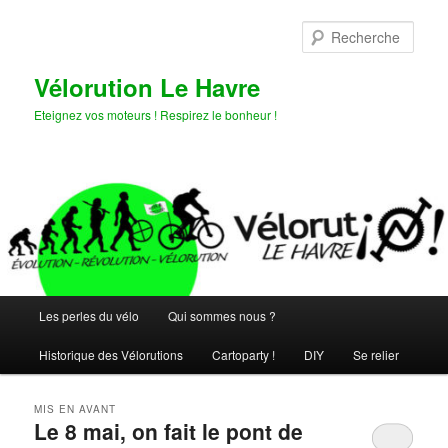
Aller
Aller
au
au
Rech
contenu
contenu
principal
secondaire
Vélorution Le Havre
Eteignez vos moteurs ! Respirez le bonheur !
Menu
Les perles du vélo
Qui sommes nous ?
principal
Historique des Vélorutions
Cartoparty !
DIY
Se relier
MIS EN AVANT
Le 8 mai, on fait le pont de