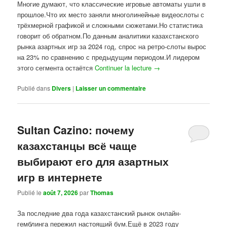
Многие думают, что классические игровые автоматы ушли в
прошлое.Что их место заняли многолинейные видеослоты с
трёхмерной графикой и сложными сюжетами.Но статистика
говорит об обратном.По данным аналитики казахстанского
рынка азартных игр за 2024 год, спрос на ретро-слоты вырос
на 23% по сравнению с предыдущим периодом.И лидером
этого сегмента остаётся
Continuer la lecture
→
Publié dans
Divers
|
Laisser un commentaire
Sultan Cazino: почему
казахстанцы всё чаще
выбирают его для азартных
игр в интернете
Publié le
août 7, 2026
par
Thomas
За последние два года казахстанский рынок онлайн-
гемблинга пережил настоящий бум.Ещё в 2023 году