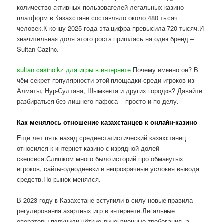
количество активных пользователей легальных казино-
платформ в Казахстане составляло около 480 тысяч
человек.К концу 2025 года эта цифра превысила 720 тысяч.И
значительная доля этого роста пришлась на один бренд –
Sultan Cazino.
sultan casino kz для игры в интернете
Почему именно он? В
чём секрет популярности этой площадки среди игроков из
Алматы, Нур-Султана, Шымкента и других городов? Давайте
разбираться без лишнего пафоса – просто и по делу.
Как менялось отношение казахстанцев к онлайн-казино
Ещё лет пять назад среднестатистический казахстанец
относился к интернет-казино с изрядной долей
скепсиса.Слишком много было историй про обманутых
игроков, сайты-однодневки и непрозрачные условия вывода
средств.Но рынок менялся.
В 2023 году в Казахстане вступили в силу новые правила
регулирования азартных игр в интернете.Легальные
операторы получили чёткие лицензионные требования, а