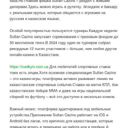
база.Но главная фишка Sultan Cazino – раздел с живыми
дилерами.Здесь можно играть в рулетку, блэкджек и баккару
с реальными крупье, которые общаются с игроками на
русском и казахском языках.
Особой популярностью пользуются турниры.Каждую неделю
Sultan Cazino запускает соревнования с призовым фондом до
50 миллионов тенге.В 2024 году один из турниров собрал
рекордные 12 тысяч участников – больше, чем любое другое
онлайн-казино в Казахстане.
https://icedkyiv.com.ua
Для любителей спортивных ставок
тоже есть опции.Хотя основная специализация Sultan Cazino
– это казино-игры, платформа активно развивает линию на
казахстанские спортивные события.Ставки на матчи КПЛ, бои
казахстанских бойцов ММА и даже на игры национальной
сборной по футболу – всё это доступно в несколько кликов.
Важный нюанс: платформа адаптирована под мобильные
устройства.Приложение Sultan Cazino работает на iOS и
Android без лагов, что критично для казахстанцев, которые
привыкли играть в перерывах на работе или в пробках.А