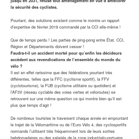
jusqu’en 2031, refuse tout aménagement en vue d’améliorer
la sécurité des cyclistes.
Pourtant, des solutions existent comme le montre un rapport
d’expertise de février 2019 commandé par la CCI elle-même !
Que de temps perdu ! Les parties de ping-pong entre État, CCI,
Région et Départements doivent cesser !
Faudra-t-il un accident mortel pour qu’enfin les décideurs
accèdent aux revendications de l’ensemble du monde du
vélo ?
Il est en effet rarissime que des fédérations pourtant très
différentes, telles que la FFC (cyclisme sportif), la FFV
(cyclotourisme), la FUB (cyclisme utilitaire ou quotidien) et
l’AF3V (réseau cyclable des voies vertes et véloroutes) se
retrouvent sur une même question ce qui montre bien qu’il est
plus que temps d’agir !
De nombreux touristes le traversent chaque année en empruntant
le trajet de la Vélomaritime ou de l’Euro Vélo 4, des cyclosportifs
normands l’utilisent très fréquemment lors de leurs sorties
hebdomadaires ou des salariés de la zone industrialo-portuaire