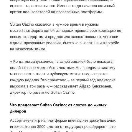
игроки – гарантии выплат.Именно тогда начался активный
приток пользователей на проверенные платформы.
Sultan Cazino оказался в нужное время в нужном
месте.Платформа одной из первых прошла сертификацию по
новым стандартам и предложила казахстанцам то, чего они
ждали: прозрачные условия, быстрые выплаты и интерфейс
на казахском языке.
« Когда мы запускались, главной задачей было показать:
онлайн-казино может быть честным.Мы внедрили систему
мгновенных выплат и публикуем статистику возвратов
каждую неделю.Это сработало – за первый год аудитория
выросла в три раза », – рассказывает Айдар Кенжебаев,
директор по развитию Sultan Cazino.
Что предлагает Sultan Cazino: от слотов до живых
дилеров
Ассортимент игр на платформе впечатляет даже бывалых
игроков.Более 3500 слотов от ведущих провайдеров – это