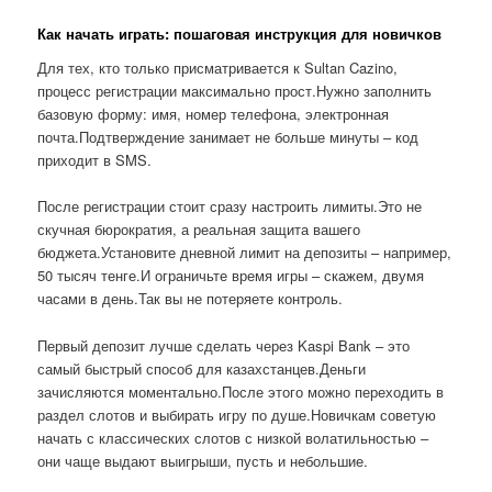
Как начать играть: пошаговая инструкция для новичков
Для тех, кто только присматривается к Sultan Cazino,
процесс регистрации максимально прост.Нужно заполнить
базовую форму: имя, номер телефона, электронная
почта.Подтверждение занимает не больше минуты – код
приходит в SMS.
После регистрации стоит сразу настроить лимиты.Это не
скучная бюрократия, а реальная защита вашего
бюджета.Установите дневной лимит на депозиты – например,
50 тысяч тенге.И ограничьте время игры – скажем, двумя
часами в день.Так вы не потеряете контроль.
Первый депозит лучше сделать через Kaspi Bank – это
самый быстрый способ для казахстанцев.Деньги
зачисляются моментально.После этого можно переходить в
раздел слотов и выбирать игру по душе.Новичкам советую
начать с классических слотов с низкой волатильностью –
они чаще выдают выигрыши, пусть и небольшие.