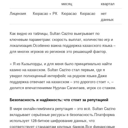
месяц
квартал
Лицензия
Кюрасао + РК
Кюрасао
Кюрасао
нет
данных
Как видно из таблицы, Sultan Cazino выигрывает по
ключевым параметрам: скорость выплат, количество игр и
локализация.Особенно важна поддержка казахского языка –
для многих игроков из регионов это решающий фактор.
« Я из Кызылорды, и для меня было принципиально найти
казино на казахском. Sultan Cazino стал первым, где я
увидел полноценный интерфейс на родном языке.Даже
поддержка отвечает на казахском – это дорогого стоит », –
делится впечатлениями Нурлан Сагинтаев, игрок со стажем.
Безопасность и надёжность: что стоит за репутацией
В мире онлайн-гемблинга репутация – это всё. Sultan Cazino
вкладывает серьёзные ресурсы в безопасность.Платформа
использует 128-битное шифрование данных, что
соответствует стандартам крупных банков.Все финансовые