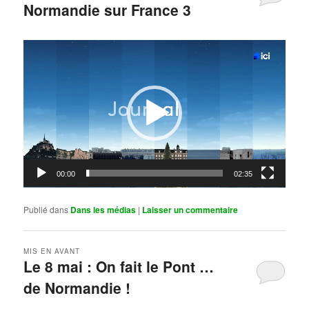
Normandie sur France 3
Publié le
mai 11, 2026
par
Steph
Lecteur
vidéo
00:00
02:35
Publié dans
Dans les médias
|
Laisser un commentaire
MIS EN AVANT
Le 8 mai : On fait le Pont …
de Normandie !