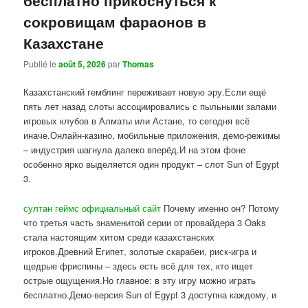
сокровищам фараонов в
Казахстане
Publié le
août 5, 2026
par
Thomas
Казахстанский гемблинг переживает новую эру.Если ещё
пять лет назад слоты ассоциировались с пыльными залами
игровых клубов в Алматы или Астане, то сегодня всё
иначе.Онлайн-казино, мобильные приложения, демо-режимы
– индустрия шагнула далеко вперёд.И на этом фоне
особенно ярко выделяется один продукт – слот Sun of Egypt
3.
султан геймс официальный сайт
Почему именно он? Потому
что третья часть знаменитой серии от провайдера 3 Oaks
стала настоящим хитом среди казахстанских
игроков.Древний Египет, золотые скарабеи, риск-игра и
щедрые фриспины – здесь есть всё для тех, кто ищет
острые ощущения.Но главное: в эту игру можно играть
бесплатно.Демо-версия Sun of Egypt 3 доступна каждому, и