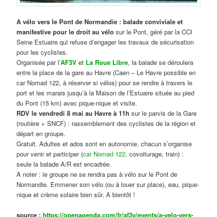
A vélo vers le Pont de Normandie : balade conviviale et
manifestive
pour le droit au vélo
sur le Pont, géré par la CCI
Seine Estuaire qui refuse d’engager les travaux de sécurisation
pour les cyclistes.
Organisée par l’
AF3V
et
La Roue Libre
, la balade se déroulera
entre la place de la gare au Havre (Caen – Le Havre possible en
car Nomad 122, à réserver si vélos) pour se rendre à travers le
port et les marais jusqu’à la Maison de l’Estuaire située au pied
du Pont (15 km) avec pique-nique et visite.
RDV le vendredi 8 mai au Havre à 11h
sur le parvis de la Gare
(routière + SNCF) : rassemblement des cyclistes de la région et
départ en groupe.
Gratuit. Adultes et ados sont en autonomie, chacun s’organise
pour venir et participer (
car Nomad 122
, covoiturage, train) :
seule la balade A/R est encadrée.
A noter : le groupe ne se rendra pas à vélo sur le Pont de
Normandie. Emmener son vélo (ou à louer sur place), eau, pique-
nique et crème solaire bien sûr. A bientôt !
source :
https://openagenda.com/fr/af3v/events/a-velo-vers-