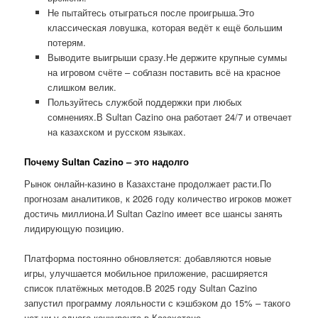
Не пытайтесь отыграться после проигрыша.Это
классическая ловушка, которая ведёт к ещё большим
потерям.
Выводите выигрыши сразу.Не держите крупные суммы
на игровом счёте – соблазн поставить всё на красное
слишком велик.
Пользуйтесь службой поддержки при любых
сомнениях.В Sultan Cazino она работает 24/7 и отвечает
на казахском и русском языках.
Почему Sultan Cazino – это надолго
Рынок онлайн-казино в Казахстане продолжает расти.По
прогнозам аналитиков, к 2026 году количество игроков может
достичь миллиона.И Sultan Cazino имеет все шансы занять
лидирующую позицию.
Платформа постоянно обновляется: добавляются новые
игры, улучшается мобильное приложение, расширяется
список платёжных методов.В 2025 году Sultan Cazino
запустил программу лояльности с кэшбэком до 15% – такого
нет ни у одного конкурента в Казахстане.