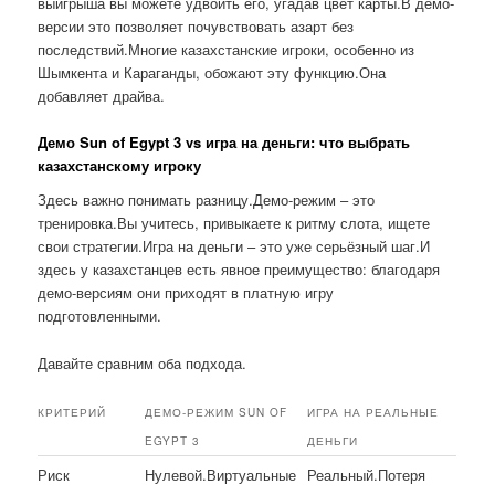
выигрыша вы можете удвоить его, угадав цвет карты.В демо-
версии это позволяет почувствовать азарт без
последствий.Многие казахстанские игроки, особенно из
Шымкента и Караганды, обожают эту функцию.Она
добавляет драйва.
Демо Sun of Egypt 3 vs игра на деньги: что выбрать
казахстанскому игроку
Здесь важно понимать разницу.Демо-режим – это
тренировка.Вы учитесь, привыкаете к ритму слота, ищете
свои стратегии.Игра на деньги – это уже серьёзный шаг.И
здесь у казахстанцев есть явное преимущество: благодаря
демо-версиям они приходят в платную игру
подготовленными.
Давайте сравним оба подхода.
КРИТЕРИЙ
ДЕМО-РЕЖИМ SUN OF
ИГРА НА РЕАЛЬНЫЕ
EGYPT 3
ДЕНЬГИ
Риск
Нулевой.Виртуальные
Реальный.Потеря