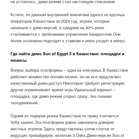
не устоялось, демо-режим стал настоящим спасением.
Кстати, по данным внутренней аналитики одного из крупных
операторов Казахстана за 2024 год, игроки, которые
начинали с демо-версий, в среднем на 40% реже
сталкиваются с проблемами управления банкроллом.Они
более осознанно подходят к ставкам и реже уходят в минус.
Где найти демо Sun of Egypt 3 в Казахстане: площадки и
нюансы
Вопрос выбора платформы – один из ключевых.В Казахстане
работает множество онлайн-казино, но не все предлагают
качественный демо-доступ.Некоторые требуют регистрации,
другие ограничивают время игры.Идеальный вариант –
площадка, где демо-режим открыт сразу, без лишних
телодвижений.
Одним из лидеров рынка Казахстана по праву считается
Volta казино.Эта платформа давно завоевала доверие
местных игроков.Здесь представлены сотни слотов от
ведущих провайдеров, включая 3 Oaks.Демо-версия Sun of