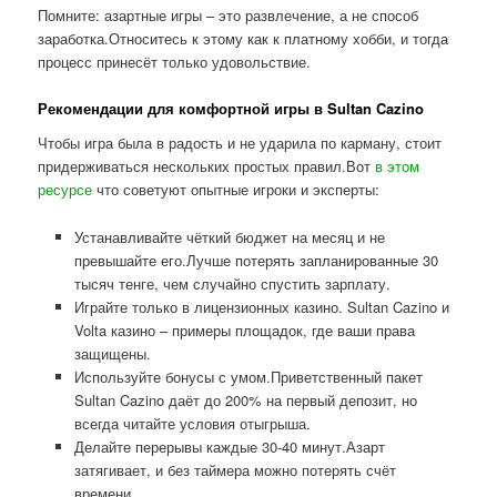
Помните: азартные игры – это развлечение, а не способ
заработка.Относитесь к этому как к платному хобби, и тогда
процесс принесёт только удовольствие.
Рекомендации для комфортной игры в Sultan Cazino
Чтобы игра была в радость и не ударила по карману, стоит
придерживаться нескольких простых правил.Вот
в этом
ресурсе
что советуют опытные игроки и эксперты:
Устанавливайте чёткий бюджет на месяц и не
превышайте его.Лучше потерять запланированные 30
тысяч тенге, чем случайно спустить зарплату.
Играйте только в лицензионных казино. Sultan Cazino и
Volta казино – примеры площадок, где ваши права
защищены.
Используйте бонусы с умом.Приветственный пакет
Sultan Cazino даёт до 200% на первый депозит, но
всегда читайте условия отыгрыша.
Делайте перерывы каждые 30-40 минут.Азарт
затягивает, и без таймера можно потерять счёт
времени.