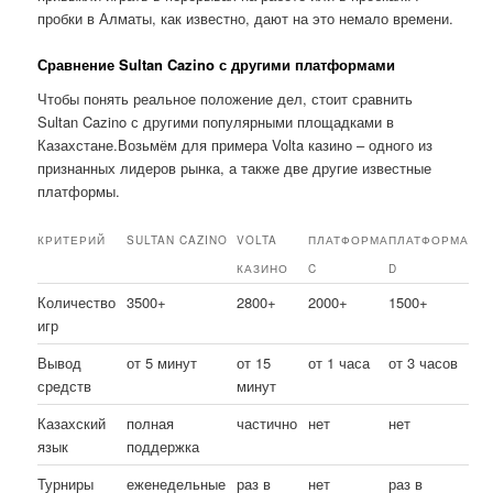
пробки в Алматы, как известно, дают на это немало времени.
Сравнение Sultan Cazino с другими платформами
Чтобы понять реальное положение дел, стоит сравнить
Sultan Cazino с другими популярными площадками в
Казахстане.Возьмём для примера Volta казино – одного из
признанных лидеров рынка, а также две другие известные
платформы.
КРИТЕРИЙ
SULTAN CAZINO
VOLTA
ПЛАТФОРМА
ПЛАТФОРМА
КАЗИНО
C
D
Количество
3500+
2800+
2000+
1500+
игр
Вывод
от 5 минут
от 15
от 1 часа
от 3 часов
средств
минут
Казахский
полная
частично
нет
нет
язык
поддержка
Турниры
еженедельные
раз в
нет
раз в