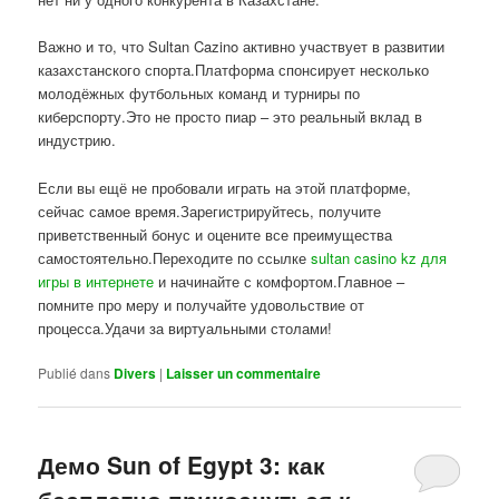
Важно и то, что Sultan Cazino активно участвует в развитии
казахстанского спорта.Платформа спонсирует несколько
молодёжных футбольных команд и турниры по
киберспорту.Это не просто пиар – это реальный вклад в
индустрию.
Если вы ещё не пробовали играть на этой платформе,
сейчас самое время.Зарегистрируйтесь, получите
приветственный бонус и оцените все преимущества
самостоятельно.Переходите по ссылке
sultan casino kz для
игры в интернете
и начинайте с комфортом.Главное –
помните про меру и получайте удовольствие от
процесса.Удачи за виртуальными столами!
Publié dans
Divers
|
Laisser un commentaire
Демо Sun of Egypt 3: как
бесплатно прикоснуться к