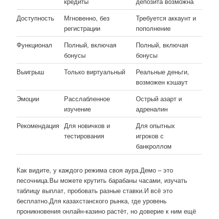
кредиты
депозита возможна
Доступность
Мгновенно, без
Требуется аккаунт и
регистрации
пополнение
Функционал
Полный, включая
Полный, включая
бонусы
бонусы
Выигрыш
Только виртуальный
Реальные деньги,
возможен кэшаут
Эмоции
Расслабленное
Острый азарт и
изучение
адреналин
Рекомендация
Для новичков и
Для опытных
тестирования
игроков с
банкроллом
Как видите, у каждого режима своя аура.Демо – это
песочница.Вы можете крутить барабаны часами, изучать
таблицу выплат, пробовать разные ставки.И всё это
бесплатно.Для казахстанского рынка, где уровень
проникновения онлайн-казино растёт, но доверие к ним ещё