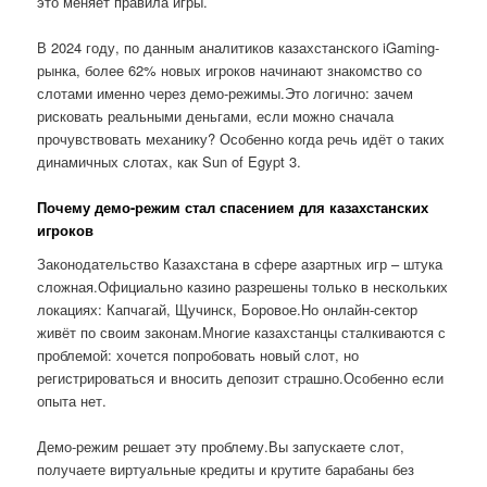
это меняет правила игры.
В 2024 году, по данным аналитиков казахстанского iGaming-
рынка, более 62% новых игроков начинают знакомство со
слотами именно через демо-режимы.Это логично: зачем
рисковать реальными деньгами, если можно сначала
прочувствовать механику? Особенно когда речь идёт о таких
динамичных слотах, как Sun of Egypt 3.
Почему демо-режим стал спасением для казахстанских
игроков
Законодательство Казахстана в сфере азартных игр – штука
сложная.Официально казино разрешены только в нескольких
локациях: Капчагай, Щучинск, Боровое.Но онлайн-сектор
живёт по своим законам.Многие казахстанцы сталкиваются с
проблемой: хочется попробовать новый слот, но
регистрироваться и вносить депозит страшно.Особенно если
опыта нет.
Демо-режим решает эту проблему.Вы запускаете слот,
получаете виртуальные кредиты и крутите барабаны без