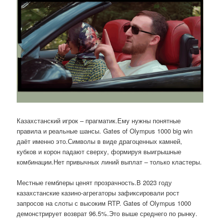
Казахстанский игрок – прагматик.Ему нужны понятные
правила и реальные шансы. Gates of Olympus 1000 big win
даёт именно это.Символы в виде драгоценных камней,
кубков и корон падают сверху, формируя выигрышные
комбинации.Нет привычных линий выплат – только кластеры.
Местные гемблеры ценят прозрачность.В 2023 году
казахстанские казино-агрегаторы зафиксировали рост
запросов на слоты с высоким RTP. Gates of Olympus 1000
демонстрирует возврат 96.5%.Это выше среднего по рынку.