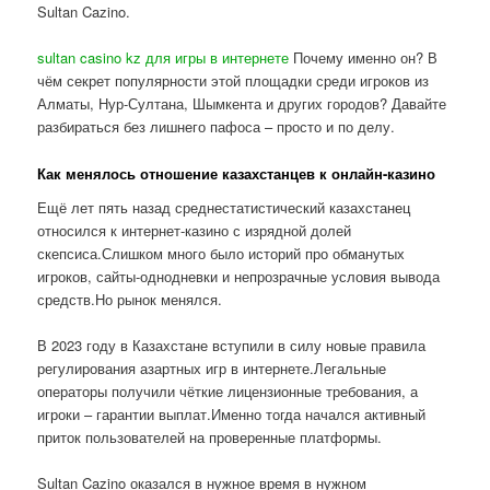
Sultan Cazino.
sultan casino kz для игры в интернете
Почему именно он? В
чём секрет популярности этой площадки среди игроков из
Алматы, Нур-Султана, Шымкента и других городов? Давайте
разбираться без лишнего пафоса – просто и по делу.
Как менялось отношение казахстанцев к онлайн-казино
Ещё лет пять назад среднестатистический казахстанец
относился к интернет-казино с изрядной долей
скепсиса.Слишком много было историй про обманутых
игроков, сайты-однодневки и непрозрачные условия вывода
средств.Но рынок менялся.
В 2023 году в Казахстане вступили в силу новые правила
регулирования азартных игр в интернете.Легальные
операторы получили чёткие лицензионные требования, а
игроки – гарантии выплат.Именно тогда начался активный
приток пользователей на проверенные платформы.
Sultan Cazino оказался в нужное время в нужном