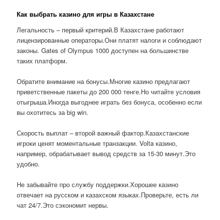
Как выбрать казино для игры в Казахстане
Легальность – первый критерий.В Казахстане работают
лицензированные операторы.Они платят налоги и соблюдают
законы. Gates of Olympus 1000 доступен на большинстве
таких платформ.
Обратите внимание на бонусы.Многие казино предлагают
приветственные пакеты до 200 000 тенге.Но читайте условия
отыгрыша.Иногда выгоднее играть без бонуса, особенно если
вы охотитесь за big win.
Скорость выплат – второй важный фактор.Казахстанские
игроки ценят моментальные транзакции. Volta казино,
например, обрабатывает вывод средств за 15-30 минут.Это
удобно.
Не забывайте про службу поддержки.Хорошее казино
отвечает на русском и казахском языках.Проверьте, есть ли
чат 24/7.Это сэкономит нервы.