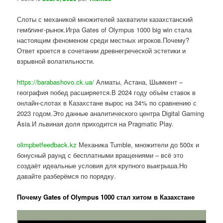
Слоты с механикой множителей захватили казахстанский
гемблинг-рынок.Игра Gates of Olympus 1000 big win стала
настоящим феноменом среди местных игроков.Почему?
Ответ кроется в сочетании древнегреческой эстетики и
взрывной волатильности.
https://barabashovo.ck.ua/
Алматы, Астана, Шымкент –
география побед расширяется.В 2024 году объём ставок в
онлайн-слотах в Казахстане вырос на 34% по сравнению с
2023 годом.Это данные аналитического центра Digital Gaming
Asia.И львиная доля приходится на Pragmatic Play.
olimpbetfeedback.kz
Механика Tumble, множители до 500x и
бонусный раунд с бесплатными вращениями – всё это
создаёт идеальные условия для крупного выигрыша.Но
давайте разберёмся по порядку.
Почему Gates of Olympus 1000 стал хитом в Казахстане