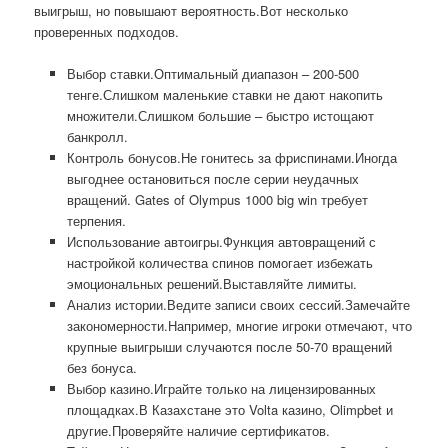
выигрыш, но повышают вероятность.Вот несколько
проверенных подходов.
Выбор ставки.Оптимальный диапазон – 200-500
тенге.Слишком маленькие ставки не дают накопить
множители.Слишком большие – быстро истощают
банкролл.
Контроль бонусов.Не гонитесь за фриспинами.Иногда
выгоднее остановиться после серии неудачных
вращений. Gates of Olympus 1000 big win требует
терпения.
Использование автоигры.Функция автовращений с
настройкой количества спинов помогает избежать
эмоциональных решений.Выставляйте лимиты.
Анализ истории.Ведите записи своих сессий.Замечайте
закономерности.Например, многие игроки отмечают, что
крупные выигрыши случаются после 50-70 вращений
без бонуса.
Выбор казино.Играйте только на лицензированных
площадках.В Казахстане это Volta казино, Olimpbet и
другие.Проверяйте наличие сертификатов.