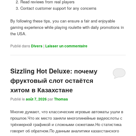
Read reviews from real players
Contact customer support for any concerns
By following these tips, you can ensure a fair and enjoyable
gaming experience while playing roulette with daily promotions in
the USA.
Publié dans
Divers
|
Laisser un commentaire
Sizzling Hot Deluxe: почему
фруктовый слот остаётся
хитом в Казахстане
Publié le
août 7, 2026
par
Thomas
Многие думают, что классические игровые автоматы ушли в
прошлое.Что их место заняли многолинейные видеослоты с
трёхмерной графикой и сложными сюжетами.Но статистика
говорит об обратном.По данным аналитики казахстанского