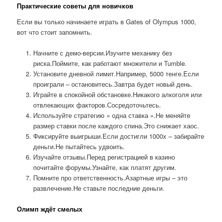
Практические советы для новичков
Если вы только начинаете играть в Gates of Olympus 1000,
вот что стоит запомнить.
Начните с демо-версии.Изучите механику без
риска.Поймите, как работают множители и Tumble.
Установите дневной лимит.Например, 5000 тенге.Если
проиграли – остановитесь.Завтра будет новый день.
Играйте в спокойной обстановке.Никакого алкоголя или
отвлекающих факторов.Сосредоточьтесь.
Используйте стратегию « одна ставка ».Не меняйте
размер ставки после каждого спина.Это снижает хаос.
Фиксируйте выигрыши.Если достигли 1000x – забирайте
деньги.Не пытайтесь удвоить.
Изучайте отзывы.Перед регистрацией в казино
почитайте форумы.Узнайте, как платят другим.
Помните про ответственность.Азартные игры – это
развлечение.Не ставьте последние деньги.
Олимп ждёт смелых