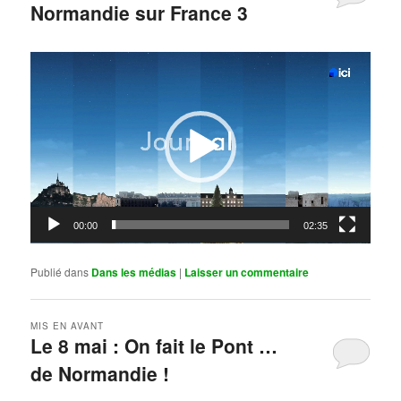
Normandie sur France 3
Publié le
mai 11, 2026
par
Steph
Lecteur
vidéo
00:00
02:35
Publié dans
Dans les médias
|
Laisser un commentaire
MIS EN AVANT
Le 8 mai : On fait le Pont …
de Normandie !