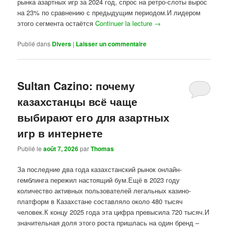
рынка азартных игр за 2024 год, спрос на ретро-слоты вырос
на 23% по сравнению с предыдущим периодом.И лидером
этого сегмента остаётся
Continuer la lecture
→
Publié dans
Divers
|
Laisser un commentaire
Sultan Cazino: почему
казахстанцы всё чаще
выбирают его для азартных
игр в интернете
Publié le
août 7, 2026
par
Thomas
За последние два года казахстанский рынок онлайн-
гемблинга пережил настоящий бум.Ещё в 2023 году
количество активных пользователей легальных казино-
платформ в Казахстане составляло около 480 тысяч
человек.К концу 2025 года эта цифра превысила 720 тысяч.И
значительная доля этого роста пришлась на один бренд –