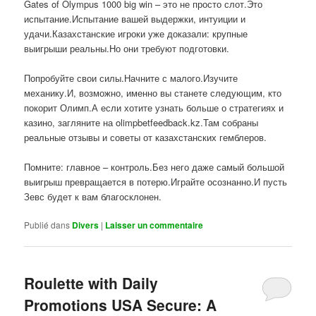
Gates of Olympus 1000 big win – это не просто слот.Это
испытание.Испытание вашей выдержки, интуиции и
удачи.Казахстанские игроки уже доказали: крупные
выигрыши реальны.Но они требуют подготовки.
Попробуйте свои силы.Начните с малого.Изучите
механику.И, возможно, именно вы станете следующим, кто
покорит Олимп.А если хотите узнать больше о стратегиях и
казино, загляните на olimpbetfeedback.kz.Там собраны
реальные отзывы и советы от казахстанских гемблеров.
Помните: главное – контроль.Без него даже самый большой
выигрыш превращается в потерю.Играйте осознанно.И пусть
Зевс будет к вам благосклонен.
Publié dans
Divers
|
Laisser un commentaire
Roulette with Daily
Promotions USA Secure: A