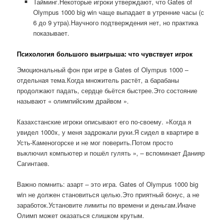
Тайминг.Некоторые игроки утверждают, что Gates of
Olympus 1000 big win чаще выпадает в утренние часы (с
6 до 9 утра).Научного подтверждения нет, но практика
показывает.
Психология большого выигрыша: что чувствует игрок
Эмоциональный фон при игре в Gates of Olympus 1000 –
отдельная тема.Когда множитель растёт, а барабаны
продолжают падать, сердце бьётся быстрее.Это состояние
называют « олимпийским драйвом ».
Казахстанские игроки описывают его по-своему. »Когда я
увидел 1000x, у меня задрожали руки.Я сидел в квартире в
Усть-Каменогорске и не мог поверить.Потом просто
выключил компьютер и пошёл гулять », – вспоминает Данияр
Сагинтаев.
Важно помнить: азарт – это игра. Gates of Olympus 1000 big
win не должен становиться целью.Это приятный бонус, а не
заработок.Установите лимиты по времени и деньгам.Иначе
Олимп может оказаться слишком крутым.