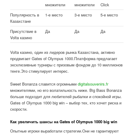
множители
множители
Click
Популярность в
1-е место
3-е место
5-е место
Казахстане
Присутствие в
Да
Да
Да
Volta казино
Volta казино, один из лидеров рынка Казахстана, активно
продвигает Gates of Olympus 1000.Платформа предлагает
эксклюзивные турниры с призовым фондом до 10 миллионов
тенге.Это стимулирует интерес.
Sweet Bonanza славится огромными
digitalsouvenirs.fr
множителями, но его волатильность ниже. Big Bass Bonanza
больше подходит для любителей рыбалки и спокойной игры.
Gates of Olympus 1000 big win – выбор тех, кто хочет риска и
скорости.
Как увеличить шансы на Gates of Olympus 1000 big win
Опытные игроки выработали стратегии.Они не гарантируют