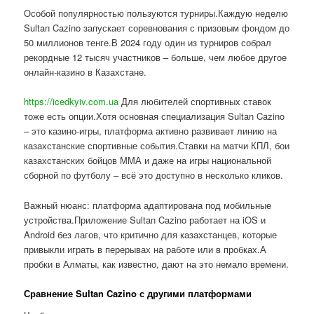
Особой популярностью пользуются турниры.Каждую неделю
Sultan Cazino запускает соревнования с призовым фондом до
50 миллионов тенге.В 2024 году один из турниров собрал
рекордные 12 тысяч участников – больше, чем любое другое
онлайн-казино в Казахстане.
https://icedkyiv.com.ua
Для любителей спортивных ставок
тоже есть опции.Хотя основная специализация Sultan Cazino
– это казино-игры, платформа активно развивает линию на
казахстанские спортивные события.Ставки на матчи КПЛ, бои
казахстанских бойцов ММА и даже на игры национальной
сборной по футболу – всё это доступно в несколько кликов.
Важный нюанс: платформа адаптирована под мобильные
устройства.Приложение Sultan Cazino работает на iOS и
Android без лагов, что критично для казахстанцев, которые
привыкли играть в перерывах на работе или в пробках.А
пробки в Алматы, как известно, дают на это немало времени.
Сравнение Sultan Cazino с другими платформами