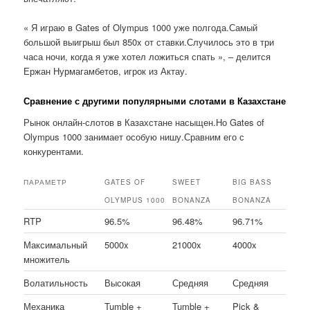
« Я играю в Gates of Olympus 1000 уже полгода.Самый
большой выигрыш был 850x от ставки.Случилось это в три
часа ночи, когда я уже хотел ложиться спать », – делится
Ержан Нурмагамбетов, игрок из Актау.
Сравнение с другими популярными слотами в Казахстане
Рынок онлайн-слотов в Казахстане насыщен.Но Gates of
Olympus 1000 занимает особую нишу.Сравним его с
конкурентами.
ПАРАМЕТР
GATES OF
SWEET
BIG BASS
OLYMPUS 1000
BONANZA
BONANZA
RTP
96.5%
96.48%
96.71%
Максимальный
5000x
21000x
4000x
множитель
Волатильность
Высокая
Средняя
Средняя
Механика
Tumble +
Tumble +
Pick &