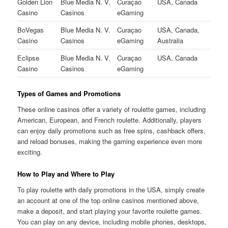
Golden Lion
Blue Media N. V.
Curaçao
USA, Canada
Casino
Casinos
eGaming
BoVegas
Blue Media N. V.
Curaçao
USA, Canada,
Casino
Casinos
eGaming
Australia
Eclipse
Blue Media N. V.
Curaçao
USA, Canada
Casino
Casinos
eGaming
Types of Games and Promotions
These online casinos offer a variety of roulette games, including
American, European, and French roulette. Additionally, players
can enjoy daily promotions such as free spins, cashback offers,
and reload bonuses, making the gaming experience even more
exciting.
How to Play and Where to Play
To play roulette with daily promotions in the USA, simply create
an account at one of the top online casinos mentioned above,
make a deposit, and start playing your favorite roulette games.
You can play on any device, including mobile phones, desktops,