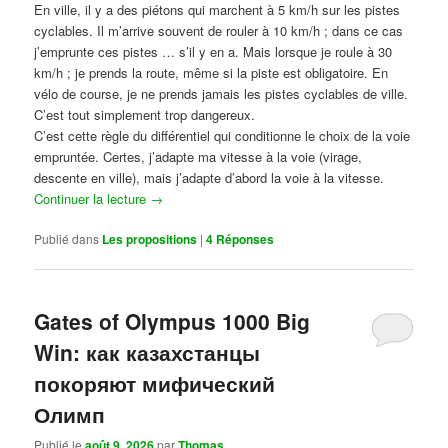
En ville, il y a des piétons qui marchent à 5 km/h sur les pistes
cyclables. Il m’arrive souvent de rouler à 10 km/h ; dans ce cas
j’emprunte ces pistes … s’il y en a. Mais lorsque je roule à 30
km/h ; je prends la route, même si la piste est obligatoire. En
vélo de course, je ne prends jamais les pistes cyclables de ville.
C’est tout simplement trop dangereux.
C’est cette règle du différentiel qui conditionne le choix de la voie
empruntée. Certes, j’adapte ma vitesse à la voie (virage,
descente en ville), mais j’adapte d’abord la voie à la vitesse.
Continuer la lecture
→
Publié dans
Les propositions
|
4
Réponses
Gates of Olympus 1000 Big
Win: как казахстанцы
покоряют мифический
Олимп
Publié le
août 9, 2026
par
Thomas