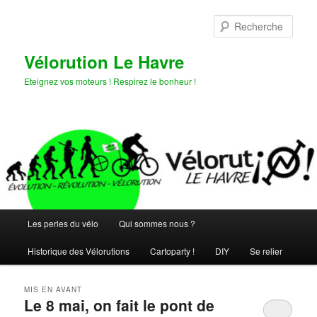
Aller
Aller
au
au
Rech
contenu
contenu
principal
secondaire
Vélorution Le Havre
Eteignez vos moteurs ! Respirez le bonheur !
Menu
Les perles du vélo
Qui sommes nous ?
principal
Historique des Vélorutions
Cartoparty !
DIY
Se relier
MIS EN AVANT
Le 8 mai, on fait le pont de