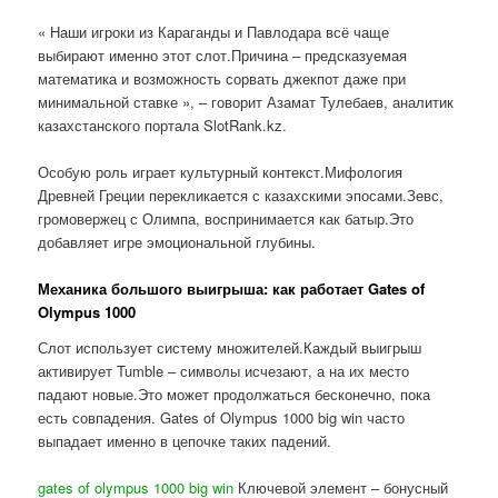
« Наши игроки из Караганды и Павлодара всё чаще
выбирают именно этот слот.Причина – предсказуемая
математика и возможность сорвать джекпот даже при
минимальной ставке », – говорит Азамат Тулебаев, аналитик
казахстанского портала SlotRank.kz.
Особую роль играет культурный контекст.Мифология
Древней Греции перекликается с казахскими эпосами.Зевс,
громовержец с Олимпа, воспринимается как батыр.Это
добавляет игре эмоциональной глубины.
Механика большого выигрыша: как работает Gates of
Olympus 1000
Слот использует систему множителей.Каждый выигрыш
активирует Tumble – символы исчезают, а на их место
падают новые.Это может продолжаться бесконечно, пока
есть совпадения. Gates of Olympus 1000 big win часто
выпадает именно в цепочке таких падений.
gates of olympus 1000 big win
Ключевой элемент – бонусный