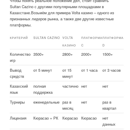
Чтобы понять реальное положение дел, стоит сравнить
Sultan Cazino с другими популярными площадками в
Казахстане.Возьмём для примера Volta казино – одного из
признанных лидеров рынка, а также две другие известные
платформы.
КРИТЕРИЙ
SULTAN CAZINO
VOLTA
ПЛАТФОРМА
ПЛАТФОРМА
КАЗИНО
C
D
Количество
3500+
2800+
2000+
1500+
игр
Вывод
от 5 минут
от 15
от 1 часа
от 3 часов
средств
минут
Казахский
полная
частично
нет
нет
язык
поддержка
Турниры
еженедельные
раз в
нет
раз в
месяц
квартал
Лицензия
Кюрасао + РК
Кюрасао
Кюрасао
нет
данных