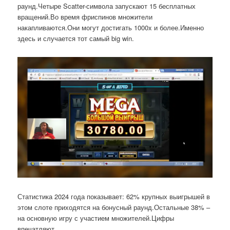
раунд.Четыре Scatter-символа запускают 15 бесплатных
вращений.Во время фриспинов множители
накапливаются.Они могут достигать 1000x и более.Именно
здесь и случается тот самый big win.
Статистика 2024 года показывает: 62% крупных выигрышей в
этом слоте приходятся на бонусный раунд.Остальные 38% –
на основную игру с участием множителей.Цифры
впечатляют.