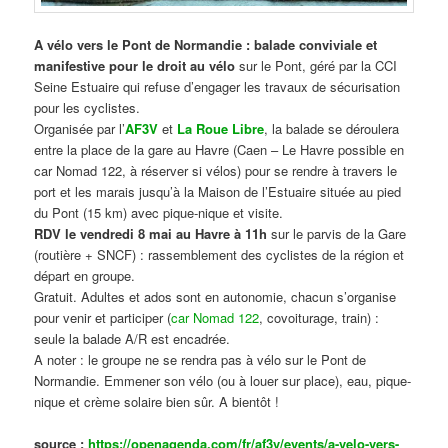
A vélo vers le Pont de Normandie : balade conviviale et
manifestive
pour le droit au vélo
sur le Pont, géré par la CCI
Seine Estuaire qui refuse d’engager les travaux de sécurisation
pour les cyclistes.
Organisée par l’
AF3V
et
La Roue Libre
, la balade se déroulera
entre la place de la gare au Havre (Caen – Le Havre possible en
car Nomad 122, à réserver si vélos) pour se rendre à travers le
port et les marais jusqu’à la Maison de l’Estuaire située au pied
du Pont (15 km) avec pique-nique et visite.
RDV le vendredi 8 mai au Havre à 11h
sur le parvis de la Gare
(routière + SNCF) : rassemblement des cyclistes de la région et
départ en groupe.
Gratuit. Adultes et ados sont en autonomie, chacun s’organise
pour venir et participer (
car Nomad 122
, covoiturage, train) :
seule la balade A/R est encadrée.
A noter : le groupe ne se rendra pas à vélo sur le Pont de
Normandie. Emmener son vélo (ou à louer sur place), eau, pique-
nique et crème solaire bien sûr. A bientôt !
source :
https://openagenda.com/fr/af3v/events/a-velo-vers-