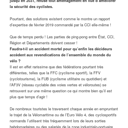
jusqu’en 2031, refuse tout aménagement en vue d’améliorer
la sécurité des cyclistes.
Pourtant, des solutions existent comme le montre un rapport
d’expertise de février 2019 commandé par la CCI elle-même !
Que de temps perdu ! Les parties de ping-pong entre État, CCI,
Région et Départements doivent cesser !
Faudra-t-il un accident mortel pour qu’enfin les décideurs
accèdent aux revendications de l’ensemble du monde du
vélo ?
Il est en effet rarissime que des fédérations pourtant très
différentes, telles que la FFC (cyclisme sportif), la FFV
(cyclotourisme), la FUB (cyclisme utilitaire ou quotidien) et
l’AF3V (réseau cyclable des voies vertes et véloroutes) se
retrouvent sur une même question ce qui montre bien qu’il est
plus que temps d’agir !
De nombreux touristes le traversent chaque année en empruntant
le trajet de la Vélomaritime ou de l’Euro Vélo 4, des cyclosportifs
normands l’utilisent très fréquemment lors de leurs sorties
hebdomadaires ou des salariés de la zone industrialo-portuaire