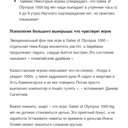
Тайминг.Некоторые игроки утверждают, что Gates of
Olympus 1000 big win чаще выпадает в утренние часы (с
6 до 9 утра).Научного подтверждения нет, но практика
показывает.
Психология большого выигрыша: что чувствует игрок
Эмоциональный фон при игре в Gates of Olympus 1000 –
отдельная тема.Когда множитель растёт, а барабаны
продолжают падать, сердце бьётся быстрее.Это состояние
называют « олимпийским драйвом ».
Казахстанские игроки описывают его по-своему. »Когда я
увидел 1000x, у меня задрожали руки.Я сидел в квартире в
Усть-Каменогорске и не мог поверить.Потом просто
выключил компьютер и пошёл гулять », – вспоминает Данияр
Сагинтаев.
Важно помнить: азарт – это игра. Gates of Olympus 1000 big
win не должен становиться целью.Это приятный бонус, а не
заработок.Установите лимиты по времени и деньгам.Иначе
Олимп может оказаться слишком крутым.