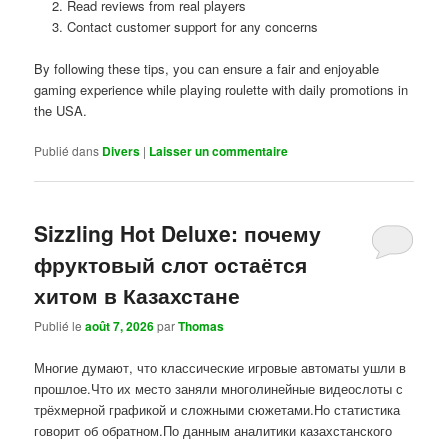
Read reviews from real players
Contact customer support for any concerns
By following these tips, you can ensure a fair and enjoyable
gaming experience while playing roulette with daily promotions in
the USA.
Publié dans
Divers
|
Laisser un commentaire
Sizzling Hot Deluxe: почему
фруктовый слот остаётся
хитом в Казахстане
Publié le
août 7, 2026
par
Thomas
Многие думают, что классические игровые автоматы ушли в
прошлое.Что их место заняли многолинейные видеослоты с
трёхмерной графикой и сложными сюжетами.Но статистика
говорит об обратном.По данным аналитики казахстанского