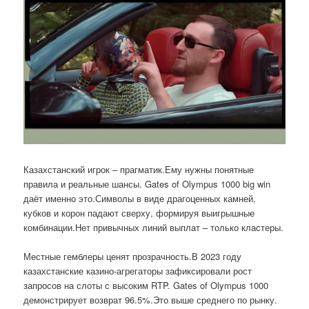
Казахстанский игрок – прагматик.Ему нужны понятные
правила и реальные шансы. Gates of Olympus 1000 big win
даёт именно это.Символы в виде драгоценных камней,
кубков и корон падают сверху, формируя выигрышные
комбинации.Нет привычных линий выплат – только кластеры.
Местные гемблеры ценят прозрачность.В 2023 году
казахстанские казино-агрегаторы зафиксировали рост
запросов на слоты с высоким RTP. Gates of Olympus 1000
демонстрирует возврат 96.5%.Это выше среднего по рынку.