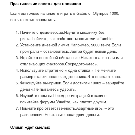
Практические советы для новичков
Если вы только начинаете играть в Gates of Olympus 1000,
вот что стоит запомнить.
Начните с демо-версии.Изучите механику без
риска.Поймите, как работают множители и Tumble.
Установите дневной лимит.Например, 5000 тенге.Если
проиграли – остановитесь.Завтра будет новый день.
Играйте в спокойной обстановке.Никакого алкоголя или
отвлекающих факторов.Сосредоточьтесь.
Используйте стратегию « одна ставка ».Не меняйте
размер ставки после каждого спина.Это снижает хаос.
Фиксируйте выигрыши.Если достигли 1000x – забирайте
деньги.Не пытайтесь удвоить.
Изучайте отзывы.Перед регистрацией в казино
почитайте форумы.Узнайте, как платят другим.
Помните про ответственность.Азартные игры – это
развлечение.Не ставьте последние деньги.
Олимп ждёт смелых