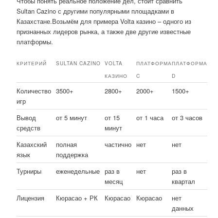
Чтобы понять реальное положение дел, стоит сравнить
Sultan Cazino с другими популярными площадками в
Казахстане.Возьмём для примера Volta казино – одного из
признанных лидеров рынка, а также две другие известные
платформы.
КРИТЕРИЙ
SULTAN CAZINO
VOLTA
ПЛАТФОРМА
ПЛАТФОРМА
КАЗИНО
C
D
Количество
3500+
2800+
2000+
1500+
игр
Вывод
от 5 минут
от 15
от 1 часа
от 3 часов
средств
минут
Казахский
полная
частично
нет
нет
язык
поддержка
Турниры
еженедельные
раз в
нет
раз в
месяц
квартал
Лицензия
Кюрасао + РК
Кюрасао
Кюрасао
нет
данных