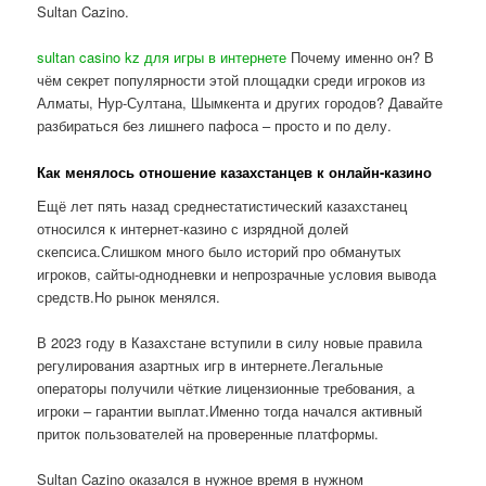
Sultan Cazino.
sultan casino kz для игры в интернете
Почему именно он? В
чём секрет популярности этой площадки среди игроков из
Алматы, Нур-Султана, Шымкента и других городов? Давайте
разбираться без лишнего пафоса – просто и по делу.
Как менялось отношение казахстанцев к онлайн-казино
Ещё лет пять назад среднестатистический казахстанец
относился к интернет-казино с изрядной долей
скепсиса.Слишком много было историй про обманутых
игроков, сайты-однодневки и непрозрачные условия вывода
средств.Но рынок менялся.
В 2023 году в Казахстане вступили в силу новые правила
регулирования азартных игр в интернете.Легальные
операторы получили чёткие лицензионные требования, а
игроки – гарантии выплат.Именно тогда начался активный
приток пользователей на проверенные платформы.
Sultan Cazino оказался в нужное время в нужном