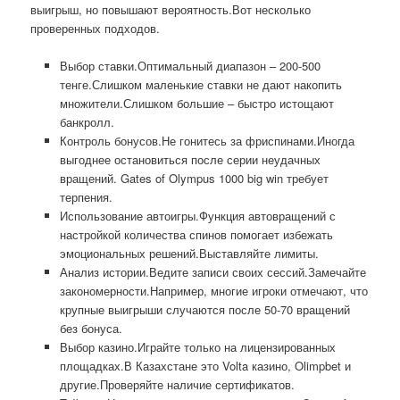
выигрыш, но повышают вероятность.Вот несколько
проверенных подходов.
Выбор ставки.Оптимальный диапазон – 200-500
тенге.Слишком маленькие ставки не дают накопить
множители.Слишком большие – быстро истощают
банкролл.
Контроль бонусов.Не гонитесь за фриспинами.Иногда
выгоднее остановиться после серии неудачных
вращений. Gates of Olympus 1000 big win требует
терпения.
Использование автоигры.Функция автовращений с
настройкой количества спинов помогает избежать
эмоциональных решений.Выставляйте лимиты.
Анализ истории.Ведите записи своих сессий.Замечайте
закономерности.Например, многие игроки отмечают, что
крупные выигрыши случаются после 50-70 вращений
без бонуса.
Выбор казино.Играйте только на лицензированных
площадках.В Казахстане это Volta казино, Olimpbet и
другие.Проверяйте наличие сертификатов.