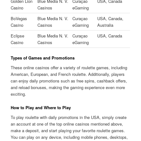
Golden Lion
Blue Media N. V.
Curaçao
USA, Canada
Casino
Casinos
eGaming
BoVegas
Blue Media N. V.
Curaçao
USA, Canada,
Casino
Casinos
eGaming
Australia
Eclipse
Blue Media N. V.
Curaçao
USA, Canada
Casino
Casinos
eGaming
Types of Games and Promotions
These online casinos offer a variety of roulette games, including
American, European, and French roulette. Additionally, players
can enjoy daily promotions such as free spins, cashback offers,
and reload bonuses, making the gaming experience even more
exciting.
How to Play and Where to Play
To play roulette with daily promotions in the USA, simply create
an account at one of the top online casinos mentioned above,
make a deposit, and start playing your favorite roulette games.
You can play on any device, including mobile phones, desktops,