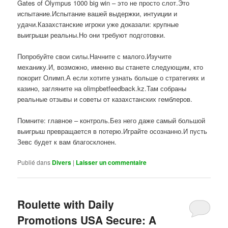
Gates of Olympus 1000 big win – это не просто слот.Это
испытание.Испытание вашей выдержки, интуиции и
удачи.Казахстанские игроки уже доказали: крупные
выигрыши реальны.Но они требуют подготовки.
Попробуйте свои силы.Начните с малого.Изучите
механику.И, возможно, именно вы станете следующим, кто
покорит Олимп.А если хотите узнать больше о стратегиях и
казино, загляните на olimpbetfeedback.kz.Там собраны
реальные отзывы и советы от казахстанских гемблеров.
Помните: главное – контроль.Без него даже самый большой
выигрыш превращается в потерю.Играйте осознанно.И пусть
Зевс будет к вам благосклонен.
Publié dans
Divers
|
Laisser un commentaire
Roulette with Daily
Promotions USA Secure: A