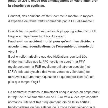
jusqu’en 2031, refuse tout aménagement en vue d’améliorer
la sécurité des cyclistes.
Pourtant, des solutions existent comme le montre un rapport
d’expertise de février 2019 commandé par la CCI elle-même !
Que de temps perdu ! Les parties de ping-pong entre État, CCI,
Région et Départements doivent cesser !
Faudra-t-il un accident mortel pour qu’enfin les décideurs
accèdent aux revendications de l’ensemble du monde du
vélo ?
Il est en effet rarissime que des fédérations pourtant très
différentes, telles que la FFC (cyclisme sportif), la FFV
(cyclotourisme), la FUB (cyclisme utilitaire ou quotidien) et
l’AF3V (réseau cyclable des voies vertes et véloroutes) se
retrouvent sur une même question ce qui montre bien qu’il est
plus que temps d’agir !
De nombreux touristes le traversent chaque année en empruntant
le trajet de la Vélomaritime ou de l’Euro Vélo 4, des cyclosportifs
normands l’utilisent très fréquemment lors de leurs sorties
hebdomadaires ou des salariés de la zone industrialo-portuaire