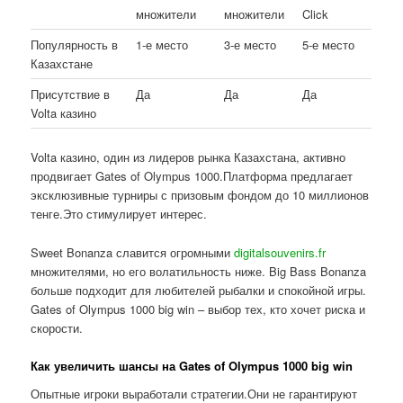
множители
множители
Click
Популярность в
1-е место
3-е место
5-е место
Казахстане
Присутствие в
Да
Да
Да
Volta казино
Volta казино, один из лидеров рынка Казахстана, активно
продвигает Gates of Olympus 1000.Платформа предлагает
эксклюзивные турниры с призовым фондом до 10 миллионов
тенге.Это стимулирует интерес.
Sweet Bonanza славится огромными
digitalsouvenirs.fr
множителями, но его волатильность ниже. Big Bass Bonanza
больше подходит для любителей рыбалки и спокойной игры.
Gates of Olympus 1000 big win – выбор тех, кто хочет риска и
скорости.
Как увеличить шансы на Gates of Olympus 1000 big win
Опытные игроки выработали стратегии.Они не гарантируют