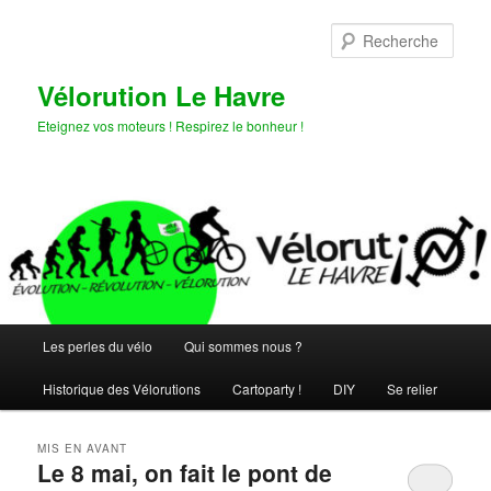
Aller
Aller
au
au
Rech
contenu
contenu
principal
secondaire
Vélorution Le Havre
Eteignez vos moteurs ! Respirez le bonheur !
Menu
Les perles du vélo
Qui sommes nous ?
principal
Historique des Vélorutions
Cartoparty !
DIY
Se relier
MIS EN AVANT
Le 8 mai, on fait le pont de