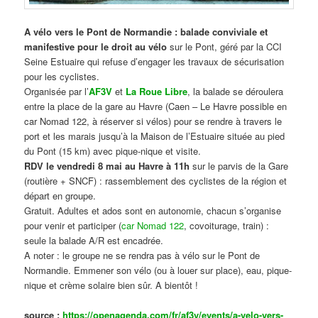
A vélo vers le Pont de Normandie : balade conviviale et
manifestive
pour le droit au vélo
sur le Pont, géré par la CCI
Seine Estuaire qui refuse d’engager les travaux de sécurisation
pour les cyclistes.
Organisée par l’
AF3V
et
La Roue Libre
, la balade se déroulera
entre la place de la gare au Havre (Caen – Le Havre possible en
car Nomad 122, à réserver si vélos) pour se rendre à travers le
port et les marais jusqu’à la Maison de l’Estuaire située au pied
du Pont (15 km) avec pique-nique et visite.
RDV le vendredi 8 mai au Havre à 11h
sur le parvis de la Gare
(routière + SNCF) : rassemblement des cyclistes de la région et
départ en groupe.
Gratuit. Adultes et ados sont en autonomie, chacun s’organise
pour venir et participer (
car Nomad 122
, covoiturage, train) :
seule la balade A/R est encadrée.
A noter : le groupe ne se rendra pas à vélo sur le Pont de
Normandie. Emmener son vélo (ou à louer sur place), eau, pique-
nique et crème solaire bien sûr. A bientôt !
source :
https://openagenda.com/fr/af3v/events/a-velo-vers-