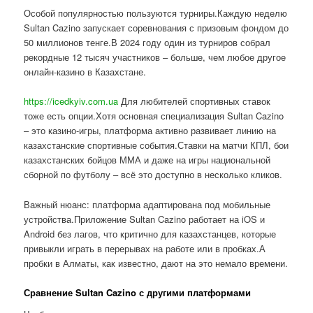
Особой популярностью пользуются турниры.Каждую неделю
Sultan Cazino запускает соревнования с призовым фондом до
50 миллионов тенге.В 2024 году один из турниров собрал
рекордные 12 тысяч участников – больше, чем любое другое
онлайн-казино в Казахстане.
https://icedkyiv.com.ua
Для любителей спортивных ставок
тоже есть опции.Хотя основная специализация Sultan Cazino
– это казино-игры, платформа активно развивает линию на
казахстанские спортивные события.Ставки на матчи КПЛ, бои
казахстанских бойцов ММА и даже на игры национальной
сборной по футболу – всё это доступно в несколько кликов.
Важный нюанс: платформа адаптирована под мобильные
устройства.Приложение Sultan Cazino работает на iOS и
Android без лагов, что критично для казахстанцев, которые
привыкли играть в перерывах на работе или в пробках.А
пробки в Алматы, как известно, дают на это немало времени.
Сравнение Sultan Cazino с другими платформами