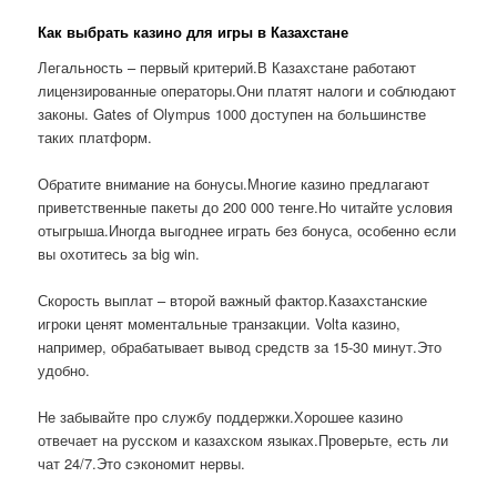
Как выбрать казино для игры в Казахстане
Легальность – первый критерий.В Казахстане работают
лицензированные операторы.Они платят налоги и соблюдают
законы. Gates of Olympus 1000 доступен на большинстве
таких платформ.
Обратите внимание на бонусы.Многие казино предлагают
приветственные пакеты до 200 000 тенге.Но читайте условия
отыгрыша.Иногда выгоднее играть без бонуса, особенно если
вы охотитесь за big win.
Скорость выплат – второй важный фактор.Казахстанские
игроки ценят моментальные транзакции. Volta казино,
например, обрабатывает вывод средств за 15-30 минут.Это
удобно.
Не забывайте про службу поддержки.Хорошее казино
отвечает на русском и казахском языках.Проверьте, есть ли
чат 24/7.Это сэкономит нервы.