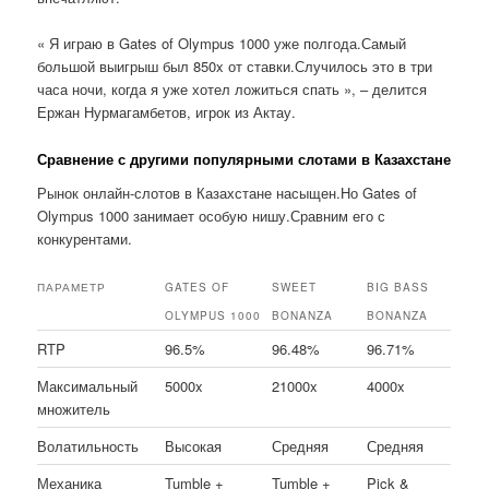
« Я играю в Gates of Olympus 1000 уже полгода.Самый
большой выигрыш был 850x от ставки.Случилось это в три
часа ночи, когда я уже хотел ложиться спать », – делится
Ержан Нурмагамбетов, игрок из Актау.
Сравнение с другими популярными слотами в Казахстане
Рынок онлайн-слотов в Казахстане насыщен.Но Gates of
Olympus 1000 занимает особую нишу.Сравним его с
конкурентами.
ПАРАМЕТР
GATES OF
SWEET
BIG BASS
OLYMPUS 1000
BONANZA
BONANZA
RTP
96.5%
96.48%
96.71%
Максимальный
5000x
21000x
4000x
множитель
Волатильность
Высокая
Средняя
Средняя
Механика
Tumble +
Tumble +
Pick &