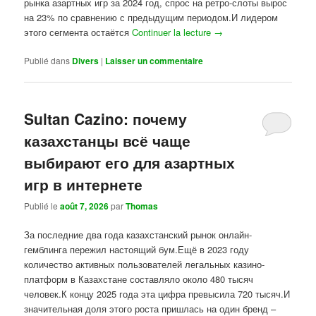
рынка азартных игр за 2024 год, спрос на ретро-слоты вырос
на 23% по сравнению с предыдущим периодом.И лидером
этого сегмента остаётся
Continuer la lecture
→
Publié dans
Divers
|
Laisser un commentaire
Sultan Cazino: почему
казахстанцы всё чаще
выбирают его для азартных
игр в интернете
Publié le
août 7, 2026
par
Thomas
За последние два года казахстанский рынок онлайн-
гемблинга пережил настоящий бум.Ещё в 2023 году
количество активных пользователей легальных казино-
платформ в Казахстане составляло около 480 тысяч
человек.К концу 2025 года эта цифра превысила 720 тысяч.И
значительная доля этого роста пришлась на один бренд –