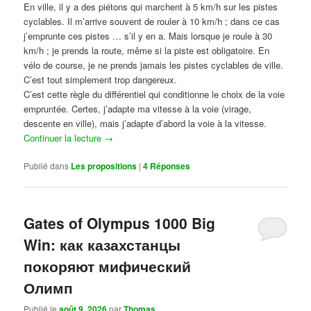
En ville, il y a des piétons qui marchent à 5 km/h sur les pistes
cyclables. Il m’arrive souvent de rouler à 10 km/h ; dans ce cas
j’emprunte ces pistes … s’il y en a. Mais lorsque je roule à 30
km/h ; je prends la route, même si la piste est obligatoire. En
vélo de course, je ne prends jamais les pistes cyclables de ville.
C’est tout simplement trop dangereux.
C’est cette règle du différentiel qui conditionne le choix de la voie
empruntée. Certes, j’adapte ma vitesse à la voie (virage,
descente en ville), mais j’adapte d’abord la voie à la vitesse.
Continuer la lecture
→
Publié dans
Les propositions
|
4
Réponses
Gates of Olympus 1000 Big
Win: как казахстанцы
покоряют мифический
Олимп
Publié le
août 9, 2026
par
Thomas