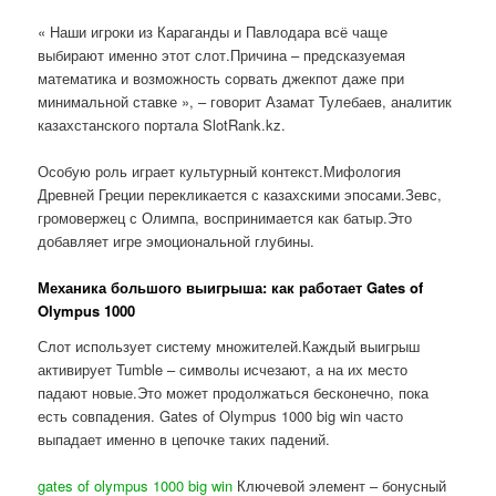
« Наши игроки из Караганды и Павлодара всё чаще
выбирают именно этот слот.Причина – предсказуемая
математика и возможность сорвать джекпот даже при
минимальной ставке », – говорит Азамат Тулебаев, аналитик
казахстанского портала SlotRank.kz.
Особую роль играет культурный контекст.Мифология
Древней Греции перекликается с казахскими эпосами.Зевс,
громовержец с Олимпа, воспринимается как батыр.Это
добавляет игре эмоциональной глубины.
Механика большого выигрыша: как работает Gates of
Olympus 1000
Слот использует систему множителей.Каждый выигрыш
активирует Tumble – символы исчезают, а на их место
падают новые.Это может продолжаться бесконечно, пока
есть совпадения. Gates of Olympus 1000 big win часто
выпадает именно в цепочке таких падений.
gates of olympus 1000 big win
Ключевой элемент – бонусный