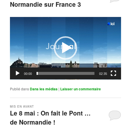
Normandie sur France 3
Publié le
mai 11, 2026
par
Steph
Lecteur
vidéo
00:00
02:35
Publié dans
Dans les médias
|
Laisser un commentaire
MIS EN AVANT
Le 8 mai : On fait le Pont …
de Normandie !