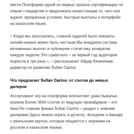
месте.Платформа одной из первых прошла сертификацию по
новым стандартам и предложила казахстанцам то, чего они
ждали: прозрачные условия, быстрые выплаты и интерфейс
на казахском языке.
« Когда мы запускались, главной задачей было показать:
онлайн-казино может быть честным.Мы внедрили систему
мгновенных выплат и публикуем статистику возвратов
каждую неделю.Это сработало – за первый год аудитория
выросла в три раза », – рассказывает Айдар Кенжебаев,
директор по развитию Sultan Cazino.
Что предлагает Sultan Cazino: от слотов до живых
дилеров
Ассортимент игр на платформе впечатляет даже бывалых
игроков.Более 3500 слотов от ведущих провайдеров – это
база.Но главная фишка Sultan Cazino – раздел с живыми
дилерами.Здесь можно играть в рулетку, блэкджек и баккару
с реальными крупье, которые общаются с игроками на
русском и казахском языках.