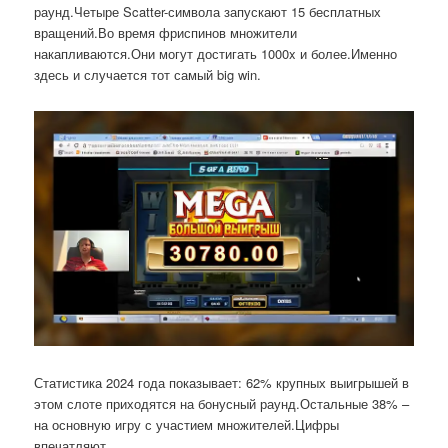
раунд.Четыре Scatter-символа запускают 15 бесплатных
вращений.Во время фриспинов множители
накапливаются.Они могут достигать 1000x и более.Именно
здесь и случается тот самый big win.
Статистика 2024 года показывает: 62% крупных выигрышей в
этом слоте приходятся на бонусный раунд.Остальные 38% –
на основную игру с участием множителей.Цифры
впечатляют.