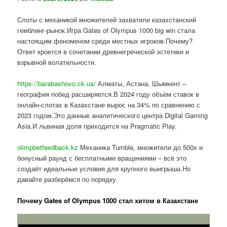
Слоты с механикой множителей захватили казахстанский
гемблинг-рынок.Игра Gates of Olympus 1000 big win стала
настоящим феноменом среди местных игроков.Почему?
Ответ кроется в сочетании древнегреческой эстетики и
взрывной волатильности.
https://barabashovo.ck.ua/
Алматы, Астана, Шымкент –
география побед расширяется.В 2024 году объём ставок в
онлайн-слотах в Казахстане вырос на 34% по сравнению с
2023 годом.Это данные аналитического центра Digital Gaming
Asia.И львиная доля приходится на Pragmatic Play.
olimpbetfeedback.kz
Механика Tumble, множители до 500x и
бонусный раунд с бесплатными вращениями – всё это
создаёт идеальные условия для крупного выигрыша.Но
давайте разберёмся по порядку.
Почему Gates of Olympus 1000 стал хитом в Казахстане