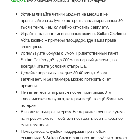
ресурсе
что советуют опытные игроки и эксперты:
Устанавливайте чёткий бюджет на месяц и не
превышайте его.Лучше потерять запланированные 30
тысяч тенге, чем случайно спустить зарплату.
Играйте только в лицензионных казино. Sultan Cazino и
Volta казино – примеры площадок, где ваши права
защищены.
Используйте бонусы с умом.Приветственный пакет
Sultan Cazino даёт до 200% на первый депозит, но
всегда читайте условия отыгрыша.
Делайте перерывы каждые 30-40 минут.Азарт
затягивает, и без таймера можно потерять счёт
времени.
Не пытайтесь отыграться после проигрыша.Это
классическая ловушка, которая ведёт к ещё большим
потерям.
Выводите выигрыши сразу.Не держите крупные суммы
на игровом счёте – соблазн поставить всё на красное
слишком велик.
Пользуйтесь службой поддержки при любых
сомнениях.В Sultan Cazino она работает 24/7 и отвечает