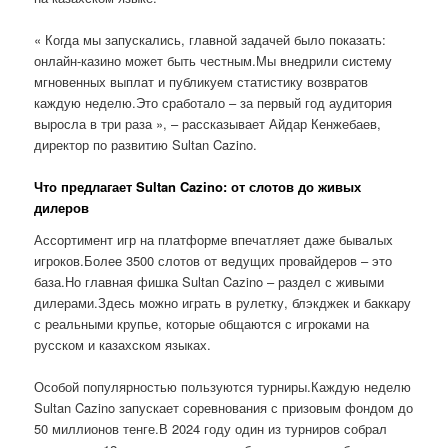
« Когда мы запускались, главной задачей было показать:
онлайн-казино может быть честным.Мы внедрили систему
мгновенных выплат и публикуем статистику возвратов
каждую неделю.Это сработало – за первый год аудитория
выросла в три раза », – рассказывает Айдар Кенжебаев,
директор по развитию Sultan Cazino.
Что предлагает Sultan Cazino: от слотов до живых
дилеров
Ассортимент игр на платформе впечатляет даже бывалых
игроков.Более 3500 слотов от ведущих провайдеров – это
база.Но главная фишка Sultan Cazino – раздел с живыми
дилерами.Здесь можно играть в рулетку, блэкджек и баккару
с реальными крупье, которые общаются с игроками на
русском и казахском языках.
Особой популярностью пользуются турниры.Каждую неделю
Sultan Cazino запускает соревнования с призовым фондом до
50 миллионов тенге.В 2024 году один из турниров собрал