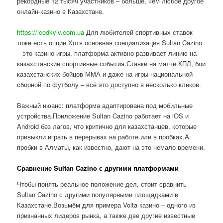
рекордные 12 тысяч участников – больше, чем любое другое
онлайн-казино в Казахстане.
https://icedkyiv.com.ua
Для любителей спортивных ставок
тоже есть опции.Хотя основная специализация Sultan Cazino
– это казино-игры, платформа активно развивает линию на
казахстанские спортивные события.Ставки на матчи КПЛ, бои
казахстанских бойцов ММА и даже на игры национальной
сборной по футболу – всё это доступно в несколько кликов.
Важный нюанс: платформа адаптирована под мобильные
устройства.Приложение Sultan Cazino работает на iOS и
Android без лагов, что критично для казахстанцев, которые
привыкли играть в перерывах на работе или в пробках.А
пробки в Алматы, как известно, дают на это немало времени.
Сравнение Sultan Cazino с другими платформами
Чтобы понять реальное положение дел, стоит сравнить
Sultan Cazino с другими популярными площадками в
Казахстане.Возьмём для примера Volta казино – одного из
признанных лидеров рынка, а также две другие известные