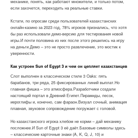
механике, понять, как работают множители, и только потом,
если захочется, переходить на реальные ставки.
Кстати, по опросам среди пользователей казахстанских
онлайн-казино за 2023 год, 78% игроков признались, что хотя
бы раз использовали демо-версию для тестирования новой
игры.И почти половина из них после этого решились на игру
на деньги.Демо – это не просто развлечение, это мостик к
уверенности.
Как устроен Sun of Egypt 3 и чем он цепляет казахстанцев
Слот выполнен в классическом стиле 3 Oaks: пять
барабанов, три ряда, 25 фиксированных линий выплат.Но
главная фишка – это атмосфера.Разработчики создали
настоящий портал в Древний Египет.Пирамиды, песок,
иероглифы и, конечно, сам фараон.Визуал сочный, анимация
плавная, звуковое сопровождение погружает с головой.
Но казахстанского игрока хлебом не корми – дай механику
посложнее.И Sun of Egypt 3 её даёт.Базовые символы здесь
– классические карточные знаки (A, K, Q, J, 10) и