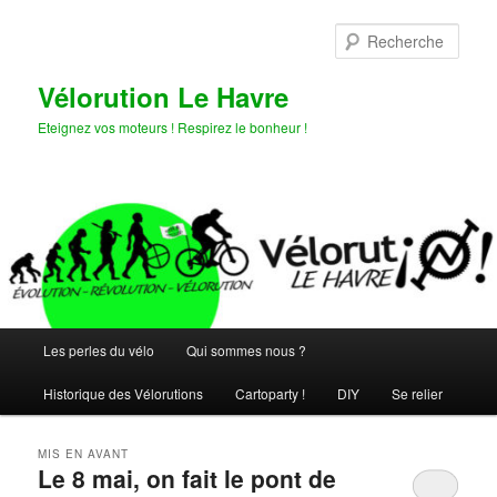
Aller
Aller
au
au
Rech
contenu
contenu
principal
secondaire
Vélorution Le Havre
Eteignez vos moteurs ! Respirez le bonheur !
Menu
Les perles du vélo
Qui sommes nous ?
principal
Historique des Vélorutions
Cartoparty !
DIY
Se relier
MIS EN AVANT
Le 8 mai, on fait le pont de