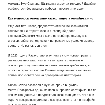
Алматы, Нур-Султана, Шымкента и других городов? Давайте
разбираться без лишнего пафоса – просто и по делу.
Как менялось отношение казахстанцев к онлайн-казино
Ещё лет пять назад среднестатистический казахстанец
относился к интернет-казино с изрядной долей
скепсиса.Слишком много было историй про обманутых
игроков, сайты-однодневки и непрозрачные условия вывода
средств.Но рынок менялся.
В 2023 году в Казахстане вступили в силу новые правила
регулирования азартных игр в интернете.Легальные
операторы получили чёткие лицензионные требования, а
игроки – гарантии выплат.Именно тогда начался активный
приток пользователей на проверенные платформы.
Sultan Cazino оказался в нужное время в нужном
месте.Платформа одной из первых прошла сертификацию по
новым стандартам и предложила казахстанцам то, чего они
ждали: прозрачные условия, быстрые выплаты и интерфейс
на казахском языке.