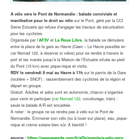
A vélo vers le Pont de Normandie : balade conviviale et
manifestive
pour le droit au vélo
sur le Pont, géré par la CCI
Seine Estuaire qui refuse d’engager les travaux de sécurisation
pour les cyclistes.
Organisée par l’
AF3V
et
La Roue Libre
, la balade se déroulera
entre la place de la gare au Havre (Caen – Le Havre possible en
car Nomad 122, à réserver si vélos) pour se rendre à travers le
port et les marais jusqu’à la Maison de l’Estuaire située au pied
du Pont (15 km) avec pique-nique et visite.
RDV le vendredi 8 mai au Havre à 11h
sur le parvis de la Gare
(routière + SNCF) : rassemblement des cyclistes de la région et
départ en groupe.
Gratuit. Adultes et ados sont en autonomie, chacun s’organise
pour venir et participer (
car Nomad 122
, covoiturage, train) :
seule la balade A/R est encadrée.
A noter : le groupe ne se rendra pas à vélo sur le Pont de
Normandie. Emmener son vélo (ou à louer sur place), eau, pique-
nique et crème solaire bien sûr. A bientôt !
source :
https://openagenda.com/fr/af3v/events/a-velo-vers-