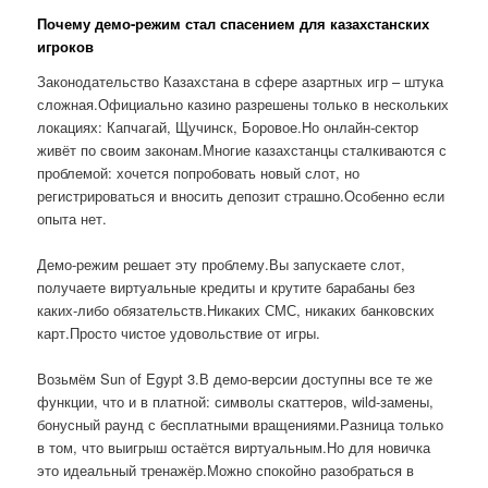
Почему демо-режим стал спасением для казахстанских
игроков
Законодательство Казахстана в сфере азартных игр – штука
сложная.Официально казино разрешены только в нескольких
локациях: Капчагай, Щучинск, Боровое.Но онлайн-сектор
живёт по своим законам.Многие казахстанцы сталкиваются с
проблемой: хочется попробовать новый слот, но
регистрироваться и вносить депозит страшно.Особенно если
опыта нет.
Демо-режим решает эту проблему.Вы запускаете слот,
получаете виртуальные кредиты и крутите барабаны без
каких-либо обязательств.Никаких СМС, никаких банковских
карт.Просто чистое удовольствие от игры.
Возьмём Sun of Egypt 3.В демо-версии доступны все те же
функции, что и в платной: символы скаттеров, wild-замены,
бонусный раунд с бесплатными вращениями.Разница только
в том, что выигрыш остаётся виртуальным.Но для новичка
это идеальный тренажёр.Можно спокойно разобраться в