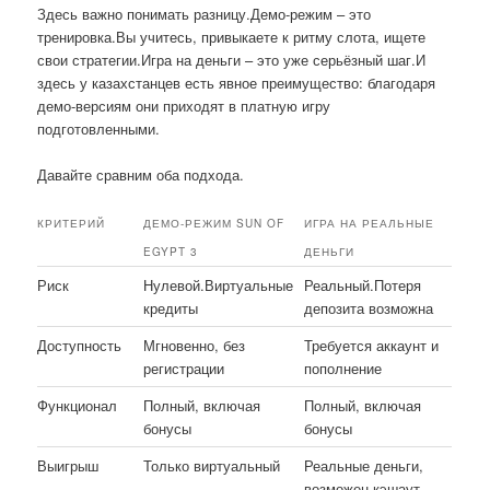
Здесь важно понимать разницу.Демо-режим – это
тренировка.Вы учитесь, привыкаете к ритму слота, ищете
свои стратегии.Игра на деньги – это уже серьёзный шаг.И
здесь у казахстанцев есть явное преимущество: благодаря
демо-версиям они приходят в платную игру
подготовленными.
Давайте сравним оба подхода.
КРИТЕРИЙ
ДЕМО-РЕЖИМ SUN OF
ИГРА НА РЕАЛЬНЫЕ
EGYPT 3
ДЕНЬГИ
Риск
Нулевой.Виртуальные
Реальный.Потеря
кредиты
депозита возможна
Доступность
Мгновенно, без
Требуется аккаунт и
регистрации
пополнение
Функционал
Полный, включая
Полный, включая
бонусы
бонусы
Выигрыш
Только виртуальный
Реальные деньги,
возможен кэшаут