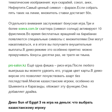
тематические изображения: жук-скарабей, сокол, анкх,
Нефертити.Самый ценный символ – фараон.Если собрать
пять таких на линии, множитель ставки достигает 50x.
Отдельного внимания заслуживает бонусная игра.Три и
более
soeva.com.br
скаттера (символ солнца) активируют 10
фриспинов.Во время бесплатных вращений на барабанах
появляются специальные символы с множителями.Они могут
накапливаться, и в итоге вы получаете внушительные
выплаты.В демо-режиме это особенно приятно: можно
прокручивать бонусы десятки раз, не тратя ни тиына.
pro-salon.kz
Ещё одна фишка – риск-игра.После любого
выигрыша вы можете удвоить его, угадав цвет карты.В демо-
версии это позволяет почувствовать азарт без
последствий.Многие казахстанские игроки, особенно из
Шымкента и Караганды, обожают эту функцию.Она
добавляет драйва.
Демо Sun of Egypt 3 vs игра на деньги: что выбрать
казахстанскому игроку