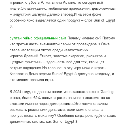
игровых клубов в Алматы или Астане, то сегодня всё
иначе.Онлайн-казино, мобильные приложения, демо-режимы
– индустрия шагнула далеко вперёд.И на этом фоне
особенно ярко выделяется один продукт – слот Sun of Egypt
3.
султан геймс официальный сайт
Почему именно он? Потому
что третья часть знаменитой серии от провайдера 3 Oaks
стала настоящим хитом среди казахстанских
игроков.Древний Египет, золотые скарабеи, риск-игра и
щедрые фриспины – здесь есть всё для тех, кто ищет
острые ощущения.Но главное: в эту игру можно играть
бесплатно.Демо-версия Sun of Egypt 3 доступна каждому, и
это меняет правила игры.
В 2024 году, по данным аналитиков казахстанского iGaming-
рынка, более 62% новых игроков начинают знакомство со
слотами именно через демо-режимы.Это логично: зачем
рисковать реальными деньгами, если можно сначала
прочувствовать механику? Особенно когда речь идёт о таких
динамичных слотах, как Sun of Egypt 3.