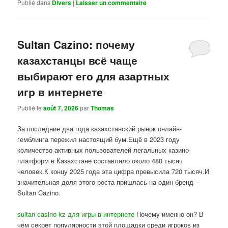
Publié dans
Divers
|
Laisser un commentaire
Sultan Cazino: почему
казахстанцы всё чаще
выбирают его для азартных
игр в интернете
Publié le
août 7, 2026
par
Thomas
За последние два года казахстанский рынок онлайн-
гемблинга пережил настоящий бум.Ещё в 2023 году
количество активных пользователей легальных казино-
платформ в Казахстане составляло около 480 тысяч
человек.К концу 2025 года эта цифра превысила 720 тысяч.И
значительная доля этого роста пришлась на один бренд –
Sultan Cazino.
sultan casino kz для игры в интернете
Почему именно он? В
чём секрет популярности этой площадки среди игроков из