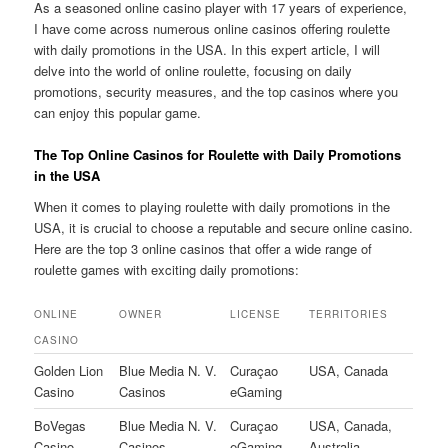
As a seasoned online casino player with 17 years of experience,
I have come across numerous online casinos offering roulette
with daily promotions in the USA. In this expert article, I will
delve into the world of online roulette, focusing on daily
promotions, security measures, and the top casinos where you
can enjoy this popular game.
The Top Online Casinos for Roulette with Daily Promotions
in the USA
When it comes to playing roulette with daily promotions in the
USA, it is crucial to choose a reputable and secure online casino.
Here are the top 3 online casinos that offer a wide range of
roulette games with exciting daily promotions:
ONLINE
OWNER
LICENSE
TERRITORIES
CASINO
Golden Lion
Blue Media N. V.
Curaçao
USA, Canada
Casino
Casinos
eGaming
BoVegas
Blue Media N. V.
Curaçao
USA, Canada,
Casino
Casinos
eGaming
Australia