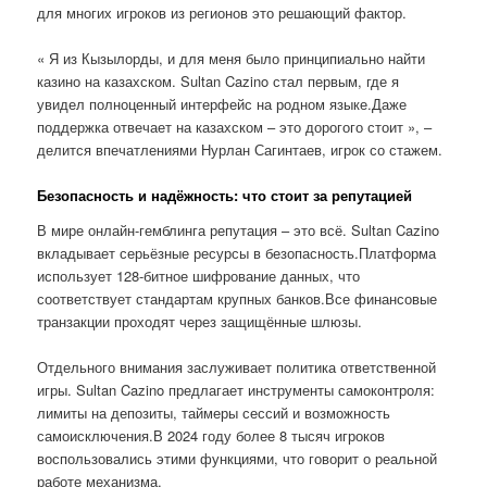
для многих игроков из регионов это решающий фактор.
« Я из Кызылорды, и для меня было принципиально найти
казино на казахском. Sultan Cazino стал первым, где я
увидел полноценный интерфейс на родном языке.Даже
поддержка отвечает на казахском – это дорогого стоит », –
делится впечатлениями Нурлан Сагинтаев, игрок со стажем.
Безопасность и надёжность: что стоит за репутацией
В мире онлайн-гемблинга репутация – это всё. Sultan Cazino
вкладывает серьёзные ресурсы в безопасность.Платформа
использует 128-битное шифрование данных, что
соответствует стандартам крупных банков.Все финансовые
транзакции проходят через защищённые шлюзы.
Отдельного внимания заслуживает политика ответственной
игры. Sultan Cazino предлагает инструменты самоконтроля:
лимиты на депозиты, таймеры сессий и возможность
самоисключения.В 2024 году более 8 тысяч игроков
воспользовались этими функциями, что говорит о реальной
работе механизма.