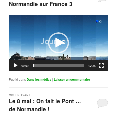
Normandie sur France 3
Publié le
mai 11, 2026
par
Steph
Lecteur
vidéo
00:00
02:35
Publié dans
Dans les médias
|
Laisser un commentaire
MIS EN AVANT
Le 8 mai : On fait le Pont …
de Normandie !