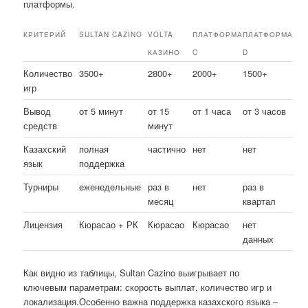
платформы.
КРИТЕРИЙ
SULTAN CAZINO
VOLTA
ПЛАТФОРМА
ПЛАТФОРМА
КАЗИНО
C
D
Количество
3500+
2800+
2000+
1500+
игр
Вывод
от 5 минут
от 15
от 1 часа
от 3 часов
средств
минут
Казахский
полная
частично
нет
нет
язык
поддержка
Турниры
еженедельные
раз в
нет
раз в
месяц
квартал
Лицензия
Кюрасао + РК
Кюрасао
Кюрасао
нет
данных
Как видно из таблицы, Sultan Cazino выигрывает по
ключевым параметрам: скорость выплат, количество игр и
локализация.Особенно важна поддержка казахского языка –