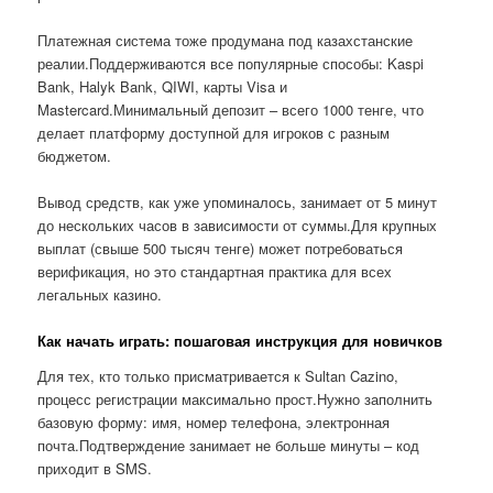
Платежная система тоже продумана под казахстанские
реалии.Поддерживаются все популярные способы: Kaspi
Bank, Halyk Bank, QIWI, карты Visa и
Mastercard.Минимальный депозит – всего 1000 тенге, что
делает платформу доступной для игроков с разным
бюджетом.
Вывод средств, как уже упоминалось, занимает от 5 минут
до нескольких часов в зависимости от суммы.Для крупных
выплат (свыше 500 тысяч тенге) может потребоваться
верификация, но это стандартная практика для всех
легальных казино.
Как начать играть: пошаговая инструкция для новичков
Для тех, кто только присматривается к Sultan Cazino,
процесс регистрации максимально прост.Нужно заполнить
базовую форму: имя, номер телефона, электронная
почта.Подтверждение занимает не больше минуты – код
приходит в SMS.