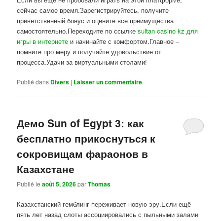
сейчас самое время.Зарегистрируйтесь, получите
приветственный бонус и оцените все преимущества
самостоятельно.Переходите по ссылке
sultan casino kz для
игры в интернете
и начинайте с комфортом.Главное –
помните про меру и получайте удовольствие от
процесса.Удачи за виртуальными столами!
Publié dans
Divers
|
Laisser un commentaire
Демо Sun of Egypt 3: как
бесплатно прикоснуться к
сокровищам фараонов в
Казахстане
Publié le
août 5, 2026
par
Thomas
Казахстанский гемблинг переживает новую эру.Если ещё
пять лет назад слоты ассоциировались с пыльными залами