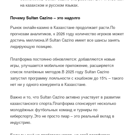
на казахском и русском языках.
Почему Sultan Cazino – это надолго
Рынок онлайн-казино в Казахстане продолжает расти.По
прогнозам аналитиков, к 2026 году количество игроков может
достичь миллиона.И Sultan Cazino имеет все шансы занять
лидирующую позицию.
Платформа постоянно обновляется: добавляются новые
игры, улучшается мобильное приложение, расширяется
список платёжных методов.В 2025 году Sultan Cazino
запустил программу лояльности с кэшбэком до 15% – такого
нет ни у одного конкурента в Казахстане.
Важно и то, что Sultan Cazino активно участвует в развитии
казахстанского спорта.Платформа спонсирует несколько
молодёжных футбольных команд и турниры по
киберспорту.Это не просто пиар – это реальный вклад в
индустрию.
Если вы ещё не пробовали играть на этой платформе,