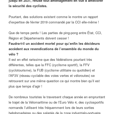
jusqu’en 2031, refuse tout aménagement en vue d’améliorer
la sécurité des cyclistes.
Pourtant, des solutions existent comme le montre un rapport
d’expertise de février 2019 commandé par la CCI elle-même !
Que de temps perdu ! Les parties de ping-pong entre État, CCI,
Région et Départements doivent cesser !
Faudra-t-il un accident mortel pour qu’enfin les décideurs
accèdent aux revendications de l’ensemble du monde du
vélo ?
Il est en effet rarissime que des fédérations pourtant très
différentes, telles que la FFC (cyclisme sportif), la FFV
(cyclotourisme), la FUB (cyclisme utilitaire ou quotidien) et
l’AF3V (réseau cyclable des voies vertes et véloroutes) se
retrouvent sur une même question ce qui montre bien qu’il est
plus que temps d’agir !
De nombreux touristes le traversent chaque année en empruntant
le trajet de la Vélomaritime ou de l’Euro Vélo 4, des cyclosportifs
normands l’utilisent très fréquemment lors de leurs sorties
hebdomadaires ou des salariés de la zone industrialo-portuaire