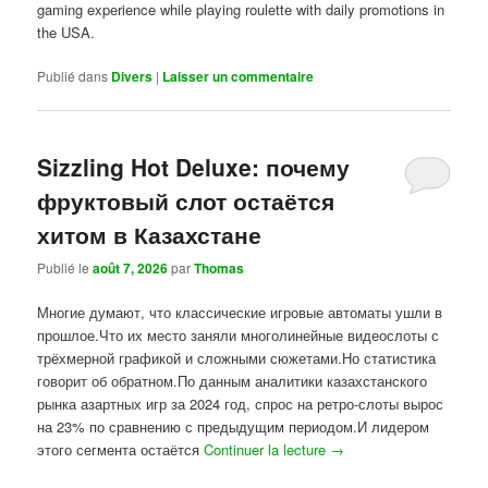
gaming experience while playing roulette with daily promotions in
the USA.
Publié dans
Divers
|
Laisser un commentaire
Sizzling Hot Deluxe: почему
фруктовый слот остаётся
хитом в Казахстане
Publié le
août 7, 2026
par
Thomas
Многие думают, что классические игровые автоматы ушли в
прошлое.Что их место заняли многолинейные видеослоты с
трёхмерной графикой и сложными сюжетами.Но статистика
говорит об обратном.По данным аналитики казахстанского
рынка азартных игр за 2024 год, спрос на ретро-слоты вырос
на 23% по сравнению с предыдущим периодом.И лидером
этого сегмента остаётся
Continuer la lecture
→